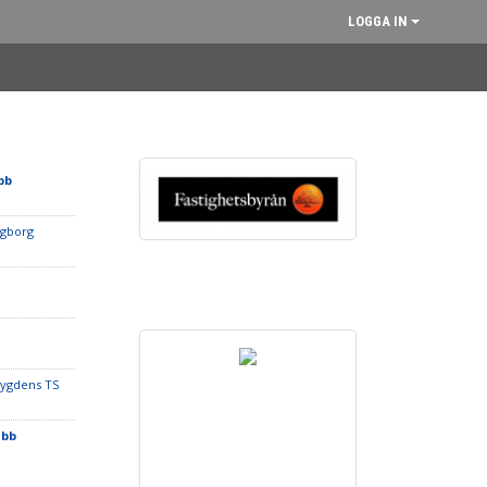
LOGGA IN
bb
ngborg
bygdens TS
ubb