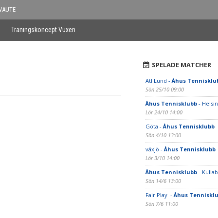
VAUTE
Träningskoncept Vuxen
SPELADE MATCHER
Atl Lund -
Åhus Tennisklu
Sön 25/10 09:00
Åhus Tennisklubb
- Helsi
Lör 24/10 14:00
Göta -
Åhus Tennisklubb
Sön 4/10 13:00
växjö -
Åhus Tennisklubb
Lör 3/10 14:00
Åhus Tennisklubb
- Kulla
Sön 14/6 13:00
Fair Play -
Åhus Tenniskl
Sön 7/6 11:00