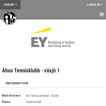
JUNIOR
LOGGA IN
HEM
NYHETER
KALENDER
JUNIORVERKSAMHETEN
VÅRA TRÄNINGSLÄGER
Åhus Tennisklubb - växjö 1
VÅRA TÄVLINGAR
INFORMATION
KONTAKT
Matchstart:
lör 18 november, 10:00
Plats:
Tennishall