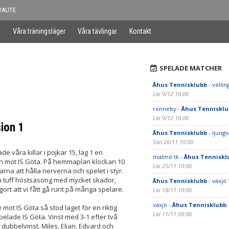
VAUTE
Våra träningsläger
Våra tävlingar
Kontakt
SPELADE MATCHER
Åhus Tennisklubb
- vellin
Lör 9/12 10:00
ronneby -
Åhus Tennisklu
Lör 9/12 10:00
sion 1
Åhus Tennisklubb
- ljungv
Sön 26/11 10:00
de våra killar i pojkar 15, lag 1 en
malmö tk -
Åhus Tenniskl
 mot IS Göta. På hemmaplan klockan 10
Lör 25/11 10:00
larna att hålla nerverna och spelet i styr.
n tuff höstsäsong med mycket skador,
Åhus Tennisklubb
- växjö 
ort att vi fått gå runt på många spelare.
Lör 18/11 10:00
växjö -
Åhus Tennisklubb
 mot IS Göta så stod laget för en riktig
Lör 11/11 09:00
elade IS Göta. Vinst med 3-1 efter två
 dubbelvinst. Miles, Elian, Edvard och