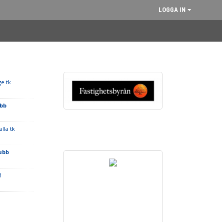
LOGGA IN
ge tk
bb
alla tk
ubb
1