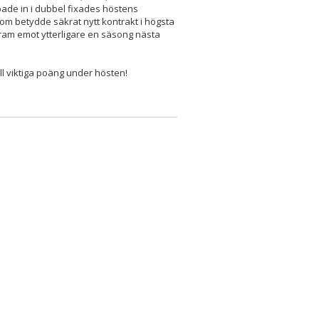
ade in i dubbel fixades höstens
 som betydde säkrat nytt kontrakt i högsta
 fram emot ytterligare en säsong nästa
 till viktiga poäng under hösten!