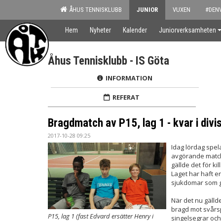
ÅHUS TENNISKLUBB
JUNIOR
VUXEN
#DEN
Hem
Nyheter
Kalender
Juniorverksamheten
Åhus Tennisklubb - IS Göta
INFORMATION
REFERAT
Bragdmatch av P15, lag 1 - kvar i divi
2017-10-28 09:25
Idag lördag spela
avgörande match
gällde det för kil
Laget har haft e
sjukdomar som gj
När det nu gällde
bragd mot svårsp
P15, lag 1 (fast Edvard ersätter Henry i
singelsegrar och