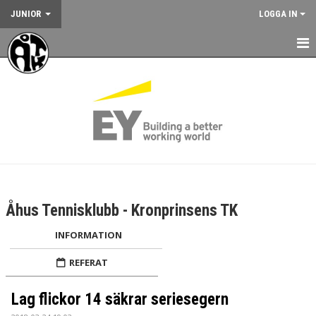
JUNIOR
LOGGA IN
HEM
NYHETER
KALENDER
JUNIORVERKSAMHETEN
VÅRA TRÄNINGSLÄGER
Åhus Tennisklubb - Kronprinsens TK
VÅRA TÄVLINGAR
INFORMATION
KONTAKT
REFERAT
Lag flickor 14 säkrar seriesegern