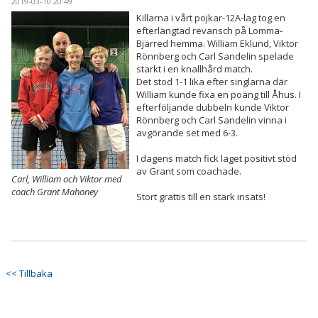
2019-03-10 20:49
Killarna i vårt pojkar-12A-lag tog en
efterlängtad revansch på Lomma-
Bjärred hemma. William Eklund, Viktor
Rönnberg och Carl Sandelin spelade
starkt i en knallhård match.
Det stod 1-1 lika efter singlarna där
William kunde fixa en poäng till Åhus. I
efterföljande dubbeln kunde Viktor
Rönnberg och Carl Sandelin vinna i
avgörande set med 6-3.
I dagens match fick laget positivt stöd
av Grant som coachade.
Carl, William och Viktor med
coach Grant Mahoney
Stort grattis till en stark insats!
<< Tillbaka