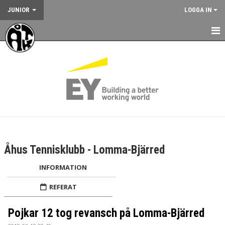
JUNIOR
LOGGA IN
HEM
NYHETER
KALENDER
JUNIORVERKSAMHETEN
VÅRA TRÄNINGSLÄGER
Åhus Tennisklubb - Lomma-Bjärred
VÅRA TÄVLINGAR
INFORMATION
KONTAKT
REFERAT
Pojkar 12 tog revansch på Lomma-Bjärred