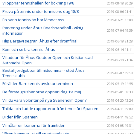
Vi öppnar tennishallen för bokning 19/8
2019-08-18 20:29
Prova på tennis under tennisens dag 18/8
2019-08-06 21:41
En sann tennisvän har lämnat oss
2019-07-21 16:00
Parkering under Åhus Beachhandboll - viktig
2019-07-04 19:39
information
Filip Bergevi segrar i Åhus efter drömfinal
2019-06-18 21:28
Kom och se bra tennis i Åhus
2019-06-14 11:11
Vi laddar för Åhus Outdoor Open och Kristianstad
2019-06-10 21:36
Automobil Open
Beställ jordgubbar till midsommar - stöd Åhus
2019-06-07 19:50
Tennisklubb
Förälder-Barn tennis avslutar terminen
2019-05-19 14:55
De första grusbanorna öppnar idag 1:a maj
2019-05-01 08:33
Vill du vara volontär på nya Svaneholm Open?
2019-04-20 12:24
Thilda och Ludde rapporterar från tennisår i Spanien
2019-04-11 19:00
Bilder från Spanien
2019-04-11 18:52
Vi målar om banorna för framtiden
2019-04-08 19:31
Våren kommer - vi vill snart spela ute
2019-03-30 17:47