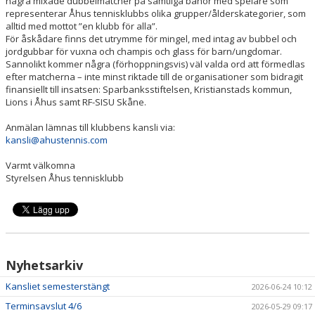
några mixade dubbelmatcher på samtliga banor med spelare som
representerar Åhus tennisklubbs olika grupper/ålderskategorier, som
alltid med mottot ”en klubb för alla”.
ÅTK TRÄNINGSVERKSAMHET
För åskådare finns det utrymme för mingel, med intag av bubbel och
jordgubbar för vuxna och champis och glass för barn/ungdomar.
Sannolikt kommer några (förhoppningsvis) väl valda ord att förmedlas
efter matcherna – inte minst riktade till de organisationer som bidragit
finansiellt till insatsen: Sparbanksstiftelsen, Kristianstads kommun,
Lions i Åhus samt RF-SISU Skåne.
Anmälan lämnas till klubbens kansli via:
kansli@ahustennis.com
Varmt välkomna
Styrelsen Åhus tennisklubb
Nyhetsarkiv
Kansliet semesterstängt
2026-06-24 10:12
Terminsavslut 4/6
2026-05-29 09:17