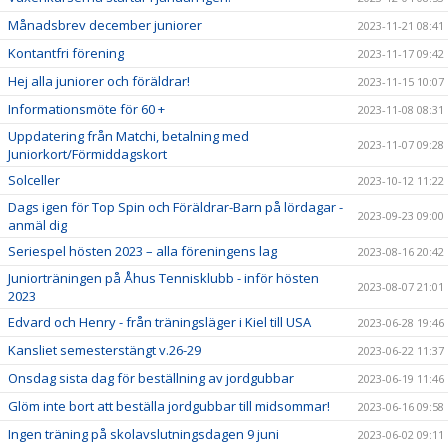
Månadsbrev december juniorer
2023-11-21 08:41
Kontantfri förening
2023-11-17 09:42
Hej alla juniorer och föräldrar!
2023-11-15 10:07
Informationsmöte för 60 +
2023-11-08 08:31
Uppdatering från Matchi, betalning med
2023-11-07 09:28
Juniorkort/Förmiddagskort
Solceller
2023-10-12 11:22
Dags igen för Top Spin och Föräldrar-Barn på lördagar -
2023-09-23 09:00
anmäl dig
Seriespel hösten 2023 – alla föreningens lag
2023-08-16 20:42
Juniorträningen på Åhus Tennisklubb - inför hösten
2023-08-07 21:01
2023
Edvard och Henry - från träningsläger i Kiel till USA
2023-06-28 19:46
Kansliet semesterstängt v.26-29
2023-06-22 11:37
Onsdag sista dag för beställning av jordgubbar
2023-06-19 11:46
Glöm inte bort att beställa jordgubbar till midsommar!
2023-06-16 09:58
Ingen träning på skolavslutningsdagen 9 juni
2023-06-02 09:11