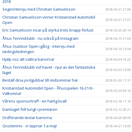
2018
Segerintervju med Christian Samuelsson
2018-06-21 21:08
Christian Samuelsson vinner Kristianstad Automobil
2018-06-21 21:01
Open
Eric Samuelsson visar på styrka trots knapp förlust
2018-06-20 20:14
Åhus Tennisklubb - nu också på Instagram
2018-06-19 21:06
Åhus Outdoor Open igång - intervju med
2018-06-16 13:04
tävlingsledningen
Hjälp oss att vattna banorna!
2018-06-04 10:22
Åhus Tennisklubb vid havet - njut av det fantastiska
2018-06-03 15:00
läget
Beställ dina jordgubbar till midsommar här
2018-05-30 11:31
Kristianstad Automobil Open - Åhusspelen 16-21/6 -
2018-05-24 09:16
Välkomna!
Vårens sponsorträff - en härlig kväll
2018-05-18 11:10
Damlaget föll tungt i premiären
2018-05-13 20:21
Ordförande testar banorna
2018-04-29 08:09
Grustennis - vi öppnar 1:a maj!
2018-04-27 16:00