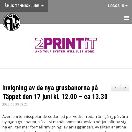
ÅHUS TENNISKLUBB
LOGGA IN
HEM
NYHETER
OM KLUBBEN
KONTAKT
BOKA BANA
Invigning av de nya grusbanorna på
<
>
ANMÄLAN AKTIVITET
Täppet den 17 juni kl. 12.00 – ca 13.30
2023-05-30 08:23
KALENDER
Även om tennisspelande sedan ett par veckor redan är i gång på våra
GYM
nylagda grusbanor, så vill vi nu när sommarkänslan börjar infinna sig
ha en liten mer formell ”invigning” av anläggningen. Avsikten är att ha
KÖP KLUBBKLÄDER