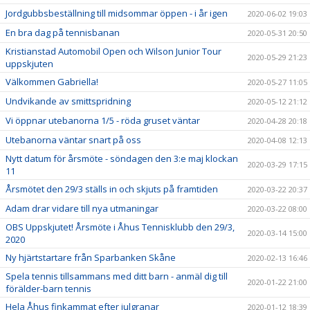
Jordgubbsbeställning till midsommar öppen - i år igen
2020-06-02 19:03
En bra dag på tennisbanan
2020-05-31 20:50
Kristianstad Automobil Open och Wilson Junior Tour
2020-05-29 21:23
uppskjuten
Välkommen Gabriella!
2020-05-27 11:05
Undvikande av smittspridning
2020-05-12 21:12
Vi öppnar utebanorna 1/5 - röda gruset väntar
2020-04-28 20:18
Utebanorna väntar snart på oss
2020-04-08 12:13
Nytt datum för årsmöte - söndagen den 3:e maj klockan
2020-03-29 17:15
11
Årsmötet den 29/3 ställs in och skjuts på framtiden
2020-03-22 20:37
Adam drar vidare till nya utmaningar
2020-03-22 08:00
OBS Uppskjutet! Årsmöte i Åhus Tennisklubb den 29/3,
2020-03-14 15:00
2020
Ny hjärtstartare från Sparbanken Skåne
2020-02-13 16:46
Spela tennis tillsammans med ditt barn - anmäl dig till
2020-01-22 21:00
förälder-barn tennis
Hela Åhus finkammat efter julgranar
2020-01-12 18:39