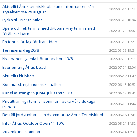
Aktuellt i Åhus tennisklubb, samt information från
2022-09-01 16:58
styrelsemöte 29 augusti
Lycka till i Norge Miles!
2022-08-28 18:06
Spela och lek tennis med ditt barn - ny termin med
2022-08-23 20:02
föräldrar-barn
En tennislördag för framtiden
2022-08-13 16:23
Tennisens dag 20/8
2022-08-08 19:51
Nya banor - gamla börjar tas bort 13/8
2022-07-30 15:11
Evenemang Åhus beach
2022-07-01 12:06
Aktuellt i klubben
2022-06-17 11:47
Sommarstängt inomhus i hallen
2022-06-13 10:50
Kansliet stängt 15 juni-6 juli samt v. 28
2022-06-08 19:41
Privatträning i tennis i sommar - boka våra duktiga
2022-06-08 11:44
tränare
Beställ jordgubbar till midsommar av Åhus Tennisklubb
2022-06-06 15:41
Inför Åhus Outdoor Open 11-19/6
2022-05-21 14:32
Vuxenkurs i sommar
2022-05-04 13:30