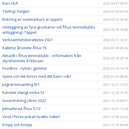
Kurs HLR
2022-04-21 09:47
Tävling i helgen
2022-03-25 04:26
Bokning av sommarkurs är öppen!
2022-03-23 06:42
Omläggning av fyra grusbanor vid Åhus tennisklubbs
2022-03-20 19:06
anläggning i Täppet
Verksamhetsberättelse 2021
2022-03-11 10:21
Kallelse årsmöte Åhus TK
2022-03-08 09:26
Aktuellt i Åhus tennisklubb – information från
2022-02-10 20:14
styrelsemöte 8 februari
Foodbox - nyhet i gymmet
2022-01-14 14:14
Spela och lek tennis med ditt barn i vår!
2022-01-03 08:00
Julgransinsamling 9/1
2021-12-31 13:25
Kansliet stängt vecka 52
2021-12-20 13:10
Vuxenträning våren 2022
2021-12-16 09:07
Julmarknad Åhus 5/12
2021-12-01 12:24
Vinst i Pirres pokal! Grattis Valter!
2021-11-20 20:04
Kropp och knopp
2021-11-19 09:04