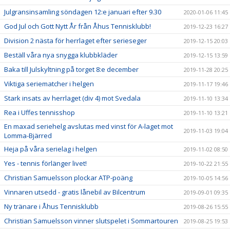
Julgransinsamling söndagen 12:e januari efter 9.30
2020-01-06 11:45
God Jul och Gott Nytt År från Åhus Tennisklubb!
2019-12-23 16:27
Division 2 nästa för herrlaget efter serieseger
2019-12-15 20:03
Beställ våra nya snygga klubbkläder
2019-12-15 13:59
Baka till Julskyltning på torget 8:e december
2019-11-28 20:25
Viktiga seriematcher i helgen
2019-11-17 19:46
Stark insats av herrlaget (div 4) mot Svedala
2019-11-10 13:34
Rea i Uffes tennisshop
2019-11-10 13:21
En maxad seriehelg avslutas med vinst för A-laget mot
2019-11-03 19:04
Lomma-Bjärred
Heja på våra serielag i helgen
2019-11-02 08:50
Yes - tennis förlänger livet!
2019-10-22 21:55
Christian Samuelsson plockar ATP-poäng
2019-10-05 14:56
Vinnaren utsedd - gratis lånebil av Bilcentrum
2019-09-01 09:35
Ny tränare i Åhus Tennisklubb
2019-08-26 15:55
Christian Samuelsson vinner slutspelet i Sommartouren
2019-08-25 19:53