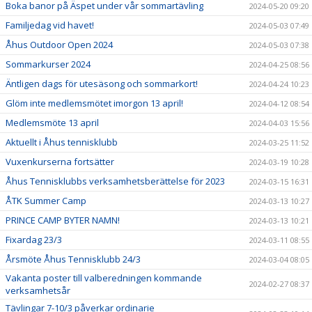
Boka banor på Äspet under vår sommartävling
2024-05-20 09:20
Familjedag vid havet!
2024-05-03 07:49
Åhus Outdoor Open 2024
2024-05-03 07:38
Sommarkurser 2024
2024-04-25 08:56
Äntligen dags för utesäsong och sommarkort!
2024-04-24 10:23
Glöm inte medlemsmötet imorgon 13 april!
2024-04-12 08:54
Medlemsmöte 13 april
2024-04-03 15:56
Aktuellt i Åhus tennisklubb
2024-03-25 11:52
Vuxenkurserna fortsätter
2024-03-19 10:28
Åhus Tennisklubbs verksamhetsberättelse för 2023
2024-03-15 16:31
ÅTK Summer Camp
2024-03-13 10:27
PRINCE CAMP BYTER NAMN!
2024-03-13 10:21
Fixardag 23/3
2024-03-11 08:55
Årsmöte Åhus Tennisklubb 24/3
2024-03-04 08:05
Vakanta poster till valberedningen kommande
2024-02-27 08:37
verksamhetsår
Tävlingar 7-10/3 påverkar ordinarie