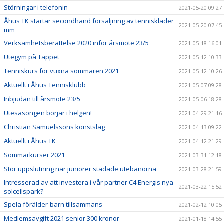
Störningar i telefonin
2021-05-20 09:27
Åhus TK startar secondhand försäljning av tenniskläder
2021-05-20 07:45
mm
Verksamhetsberättelse 2020 inför årsmöte 23/5
2021-05-18 16:01
Utegym på Täppet
2021-05-12 10:33
Tenniskurs för vuxna sommaren 2021
2021-05-12 10:26
Aktuellt i Åhus Tennisklubb
2021-05-07 09:28
Inbjudan till årsmöte 23/5
2021-05-06 18:28
Utesäsongen börjar i helgen!
2021-04-29 21:16
Christian Samuelssons konstslag
2021-04-13 09:22
Aktuellt i Åhus TK
2021-04-12 21:29
Sommarkurser 2021
2021-03-31 12:18
Stor uppslutning när juniorer städade utebanorna
2021-03-28 21:59
Intresserad av att investera i vår partner C4 Energis nya
2021-03-22 15:52
solcellspark?
Spela förälder-barn tillsammans
2021-02-12 10:05
Medlemsavgift 2021 senior 300 kronor
2021-01-18 14:55