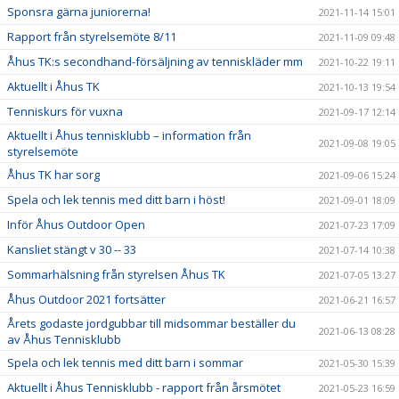
Sponsra gärna juniorerna!
2021-11-14 15:01
Rapport från styrelsemöte 8/11
2021-11-09 09:48
Åhus TK:s secondhand-försäljning av tenniskläder mm
2021-10-22 19:11
Aktuellt i Åhus TK
2021-10-13 19:54
Tenniskurs för vuxna
2021-09-17 12:14
Aktuellt i Åhus tennisklubb – information från
2021-09-08 19:05
styrelsemöte
Åhus TK har sorg
2021-09-06 15:24
Spela och lek tennis med ditt barn i höst!
2021-09-01 18:09
Inför Åhus Outdoor Open
2021-07-23 17:09
Kansliet stängt v 30 -- 33
2021-07-14 10:38
Sommarhälsning från styrelsen Åhus TK
2021-07-05 13:27
Åhus Outdoor 2021 fortsätter
2021-06-21 16:57
Årets godaste jordgubbar till midsommar beställer du
2021-06-13 08:28
av Åhus Tennisklubb
Spela och lek tennis med ditt barn i sommar
2021-05-30 15:39
Aktuellt i Åhus Tennisklubb - rapport från årsmötet
2021-05-23 16:59