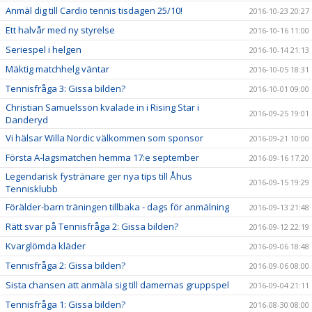
Anmäl dig till Cardio tennis tisdagen 25/10!
2016-10-23 20:27
Ett halvår med ny styrelse
2016-10-16 11:00
Seriespel i helgen
2016-10-14 21:13
Mäktig matchhelg väntar
2016-10-05 18:31
Tennisfråga 3: Gissa bilden?
2016-10-01 09:00
Christian Samuelsson kvalade in i Rising Star i
2016-09-25 19:01
Danderyd
Vi hälsar Willa Nordic välkommen som sponsor
2016-09-21 10:00
Första A-lagsmatchen hemma 17:e september
2016-09-16 17:20
Legendarisk fystränare ger nya tips till Åhus
2016-09-15 19:29
Tennisklubb
Förälder-barn träningen tillbaka - dags för anmälning
2016-09-13 21:48
Rätt svar på Tennisfråga 2: Gissa bilden?
2016-09-12 22:19
Kvarglömda kläder
2016-09-06 18:48
Tennisfråga 2: Gissa bilden?
2016-09-06 08:00
Sista chansen att anmäla sig till damernas gruppspel
2016-09-04 21:11
Tennisfråga 1: Gissa bilden?
2016-08-30 08:00