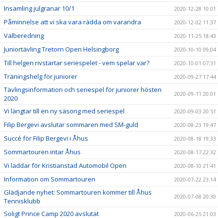
Insamling julgranar 10/1
2020-12-28 10:01
Påminnelse att vi ska vara rädda om varandra
2020-12-02 11:37
Valberedning
2020-11-25 18:43
Juniortävling Tretorn Open Helsingborg
2020-10-10 09:04
Till helgen rivstartar seriespelet - vem spelar var?
2020-10-01 07:31
Träningshelg för juniorer
2020-09-27 17:44
Tävlingsinformation och seriespel för juniorer hösten
2020-09-11 20:01
2020
Vi längtar till en ny säsong med seriespel
2020-09-03 20:51
Filip Bergevi avslutar sommaren med SM-guld
2020-08-23 19:47
Succé för Filip Bergevi i Åhus
2020-08-18 19:33
Sommartouren intar Åhus
2020-08-17 22:32
Vi laddar för Kristianstad Automobil Open
2020-08-10 21:41
Information om Sommartouren
2020-07-22 23:14
Glädjande nyhet: Sommartouren kommer till Åhus
2020-07-08 20:30
Tennisklubb
Soligt Prince Camp 2020 avslutat
2020-06-25 21:03