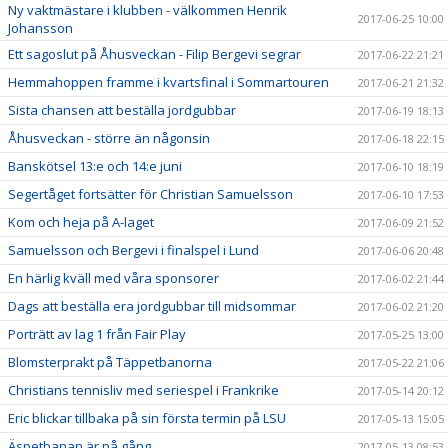
Ny vaktmästare i klubben - välkommen Henrik
2017-06-25 10:00
Johansson
Ett sagoslut på Åhusveckan - Filip Bergevi segrar
2017-06-22 21:21
Hemmahoppen framme i kvartsfinal i Sommartouren
2017-06-21 21:32
Sista chansen att beställa jordgubbar
2017-06-19 18:13
Åhusveckan - större än någonsin
2017-06-18 22:15
Banskötsel 13:e och 14:e juni
2017-06-10 18:19
Segertåget fortsätter för Christian Samuelsson
2017-06-10 17:53
Kom och heja på A-laget
2017-06-09 21:52
Samuelsson och Bergevi i finalspel i Lund
2017-06-06 20:48
En härlig kväll med våra sponsorer
2017-06-02 21:44
Dags att beställa era jordgubbar till midsommar
2017-06-02 21:20
Porträtt av lag 1 från Fair Play
2017-05-25 13:00
Blomsterprakt på Täppetbanorna
2017-05-22 21:06
Christians tennisliv med seriespel i Frankrike
2017-05-14 20:12
Eric blickar tillbaka på sin första termin på LSU
2017-05-13 15:05
Äspetbanan är på gång
2017-05-13 08:53