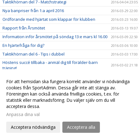
Taktikhörnan del 7 - Matchstrategi
2016-04-04 23:05
Nya banpriser från 1:a april 2016
2016-03-29 22:00
Ordförande med hjärtat som klappar för klubben
2016-03-23 16:00
Rapport från Årsmötet
2016-03-13 19:07
Information inför årsmötet på söndag 13:e mars kl 16.00
2016-03-09 22:50
En hjärtefråga för dig?
2016-03-06 10:00
Taktikhörnan del 6 - Tips i dubbel
2016-03-03 17:00
Höstens succé tillbaka - anmäl dig till förälder-barn
2016-03-02 21:18
träning!
Välkommen till årsmöte!
2016-03-01 20:40
För att hemsidan ska fungera korrekt använder vi nödvändiga
Det mest populära racketmärket är...
2016-02-21 11:30
cookies från SportAdmin. Dessa går inte att stänga av.
Håll tummarna för Christian i Jönköping
Föreningen kan också använda frivilliga cookies, t.ex. för
2016-02-17 12:29
statistik eller marknadsföring. Du väljer själv om du vill
Taktikhörnan del 5 - När ska man smasha?
2016-02-11 11:00
acceptera dessa.
Den mest populära Grand Slam turneringen är...
2016-02-06 23:00
Anpassa dina val
Taktikhörnan del 4 - ta emot serve från vänsterhänt
2016-02-05 15:00
spelare
Acceptera nödvändiga
Acceptera alla
Rapport från University of California - Filip Bergevi på
2016-01-30 22:13
matchdag