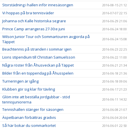
Storstädning i hallen inför innesäsongen
2016-08-15 21:12
Vi hoppas på bra tennisväder
2016-07-07 22:15
Johanna och Kalle historiska segrare
2016-06-29 21:06
Prince Camp arrangeras 27-30:e juni
2016-06-24 18:00
Wilson Junior Tour och Sommartouren avgjorda på
2016-06-24 15:08
Täppet
Beachtennis på stranden i sommar igen
2016-06-23 22:25
Lions stipendium till Christian Samuelsson
2016-06-22 11:00
Några röster från Åhusveckan på Täppet
2016-06-21 21:34
Bilder från en toppendag på Åhusspelen
2016-06-18 21:36
Turneringen är igång
2016-06-18 09:06
Klubben gör sig klar för tävling
2016-06-17 21:23
Glöm inte att beställa jordgubbar - stöd
2016-06-11 14:32
tennisjuniorerna
Tennishallen stänger för säsongen
2016-06-08 21:07
Äspetbanan förbättras gradvis
2016-06-04 20:04
Så här bokar du sommarkortet
2016-06-01 22:50