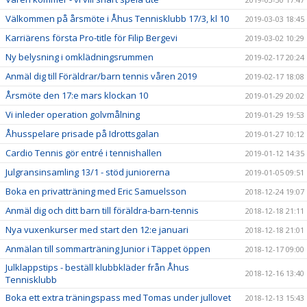
Välkommen på årsmöte i Åhus Tennisklubb 17/3, kl 10
2019-03-03 18:45
Karriärens första Pro-title för Filip Bergevi
2019-03-02 10:29
Ny belysning i omklädningsrummen
2019-02-17 20:24
Anmäl dig till Föräldrar/barn tennis våren 2019
2019-02-17 18:08
Årsmöte den 17:e mars klockan 10
2019-01-29 20:02
Vi inleder operation golvmålning
2019-01-29 19:53
Åhusspelare prisade på Idrottsgalan
2019-01-27 10:12
Cardio Tennis gör entré i tennishallen
2019-01-12 14:35
Julgransinsamling 13/1 - stöd juniorerna
2019-01-05 09:51
Boka en privatträning med Eric Samuelsson
2018-12-24 19:07
Anmäl dig och ditt barn till föräldra-barn-tennis
2018-12-18 21:11
Nya vuxenkurser med start den 12:e januari
2018-12-18 21:01
Anmälan till sommarträning Junior i Täppet öppen
2018-12-17 09:00
Julklappstips - beställ klubbkläder från Åhus
2018-12-16 13:40
Tennisklubb
Boka ett extra träningspass med Tomas under jullovet
2018-12-13 15:43