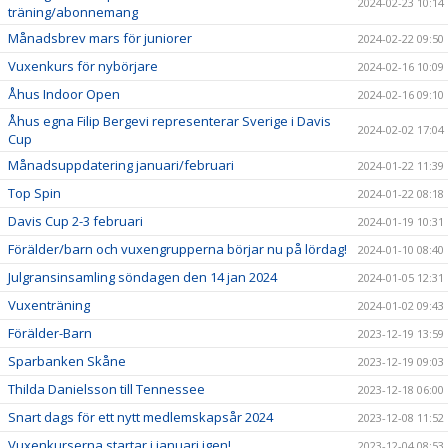
2024-02-23 10:14
träning/abonnemang
Månadsbrev mars för juniorer
2024-02-22 09:50
Vuxenkurs för nybörjare
2024-02-16 10:09
Åhus Indoor Open
2024-02-16 09:10
Åhus egna Filip Bergevi representerar Sverige i Davis
2024-02-02 17:04
Cup
Månadsuppdatering januari/februari
2024-01-22 11:39
Top Spin
2024-01-22 08:18
Davis Cup 2-3 februari
2024-01-19 10:31
Förälder/barn och vuxengrupperna börjar nu på lördag!
2024-01-10 08:40
Julgransinsamling söndagen den 14 jan 2024
2024-01-05 12:31
Vuxenträning
2024-01-02 09:43
Förälder-Barn
2023-12-19 13:59
Sparbanken Skåne
2023-12-19 09:03
Thilda Danielsson till Tennessee
2023-12-18 06:00
Snart dags för ett nytt medlemskapsår 2024
2023-12-08 11:52
Vuxenkurserna startar i januari igen!
2023-12-04 08:53