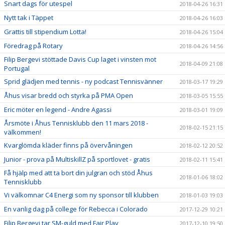
Snart dags för utespel
2018-04-26 16:31
Nytt tak i Täppet
2018-04-26 16:03
Grattis till stipendium Lotta!
2018-04-26 15:04
Föredrag på Rotary
2018-04-26 14:56
Filip Bergevi stöttade Davis Cup laget i vinsten mot
2018-04-09 21:08
Portugal
Sprid glädjen med tennis - ny podcast Tennisvänner
2018-03-17 19:29
Åhus visar bredd och styrka på PMA Open
2018-03-05 15:55
Eric möter en legend - Andre Agassi
2018-03-01 19:09
Årsmöte i Åhus Tennisklubb den 11 mars 2018 -
2018-02-15 21:15
välkommen!
Kvarglömda kläder finns på övervåningen
2018-02-12 20:52
Junior - prova på MultiskillZ på sportlovet - gratis
2018-02-11 15:41
Få hjälp med att ta bort din julgran och stöd Åhus
2018-01-06 18:02
Tennisklubb
Vi välkomnar C4 Energi som ny sponsor till klubben
2018-01-03 19:03
En vanlig dag på college för Rebecca i Colorado
2017-12-29 10:21
Filip Bergevi tar SM-guld med Fair Play
2017-12-10 19:50