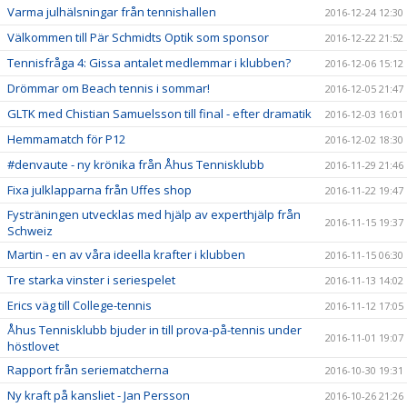
Varma julhälsningar från tennishallen
2016-12-24 12:30
Välkommen till Pär Schmidts Optik som sponsor
2016-12-22 21:52
Tennisfråga 4: Gissa antalet medlemmar i klubben?
2016-12-06 15:12
Drömmar om Beach tennis i sommar!
2016-12-05 21:47
GLTK med Chistian Samuelsson till final - efter dramatik
2016-12-03 16:01
Hemmamatch för P12
2016-12-02 18:30
#denvaute - ny krönika från Åhus Tennisklubb
2016-11-29 21:46
Fixa julklapparna från Uffes shop
2016-11-22 19:47
Fysträningen utvecklas med hjälp av experthjälp från
2016-11-15 19:37
Schweiz
Martin - en av våra ideella krafter i klubben
2016-11-15 06:30
Tre starka vinster i seriespelet
2016-11-13 14:02
Erics väg till College-tennis
2016-11-12 17:05
Åhus Tennisklubb bjuder in till prova-på-tennis under
2016-11-01 19:07
höstlovet
Rapport från seriematcherna
2016-10-30 19:31
Ny kraft på kansliet - Jan Persson
2016-10-26 21:26