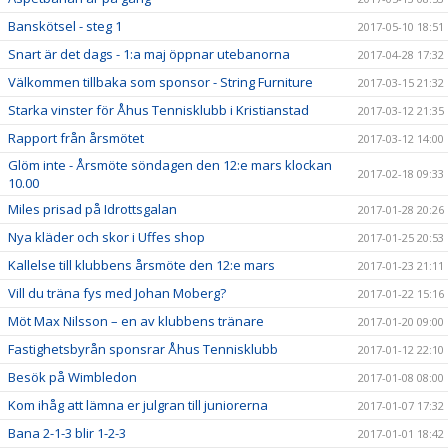
Banskötsel - steg 1
2017-05-10 18:51
Snart är det dags - 1:a maj öppnar utebanorna
2017-04-28 17:32
Välkommen tillbaka som sponsor - String Furniture
2017-03-15 21:32
Starka vinster för Åhus Tennisklubb i Kristianstad
2017-03-12 21:35
Rapport från årsmötet
2017-03-12 14:00
Glöm inte - Årsmöte söndagen den 12:e mars klockan
2017-02-18 09:33
10.00
Miles prisad på Idrottsgalan
2017-01-28 20:26
Nya kläder och skor i Uffes shop
2017-01-25 20:53
Kallelse till klubbens årsmöte den 12:e mars
2017-01-23 21:11
Vill du träna fys med Johan Moberg?
2017-01-22 15:16
Möt Max Nilsson – en av klubbens tränare
2017-01-20 09:00
Fastighetsbyrån sponsrar Åhus Tennisklubb
2017-01-12 22:10
Besök på Wimbledon
2017-01-08 08:00
Kom ihåg att lämna er julgran till juniorerna
2017-01-07 17:32
Bana 2-1-3 blir 1-2-3
2017-01-01 18:42