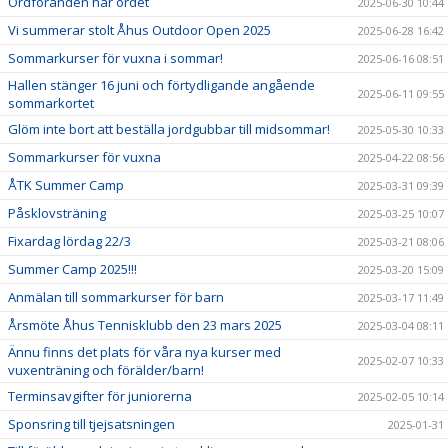
Ordföranden har ordet
2025-06-30 10:44
Vi summerar stolt Åhus Outdoor Open 2025
2025-06-28 16:42
Sommarkurser för vuxna i sommar!
2025-06-16 08:51
Hallen stänger 16 juni och förtydligande angående
2025-06-11 09:55
sommarkortet
Glöm inte bort att beställa jordgubbar till midsommar!
2025-05-30 10:33
Sommarkurser för vuxna
2025-04-22 08:56
ÅTK Summer Camp
2025-03-31 09:39
Påsklovsträning
2025-03-25 10:07
Fixardag lördag 22/3
2025-03-21 08:06
Summer Camp 2025!!!
2025-03-20 15:09
Anmälan till sommarkurser för barn
2025-03-17 11:49
Årsmöte Åhus Tennisklubb den 23 mars 2025
2025-03-04 08:11
Ännu finns det plats för våra nya kurser med
2025-02-07 10:33
vuxenträning och förälder/barn!
Terminsavgifter för juniorerna
2025-02-05 10:14
Sponsring till tjejsatsningen
2025-01-31