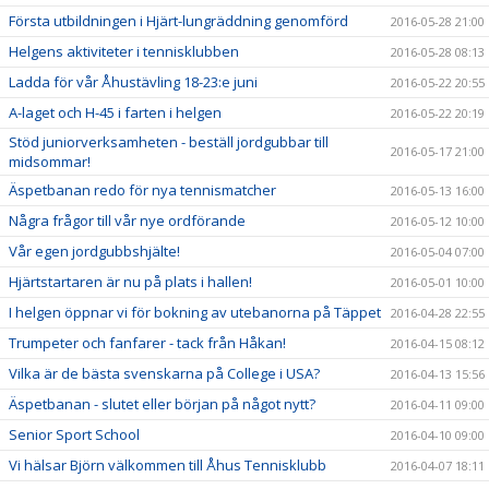
Första utbildningen i Hjärt-lungräddning genomförd
2016-05-28 21:00
Helgens aktiviteter i tennisklubben
2016-05-28 08:13
Ladda för vår Åhustävling 18-23:e juni
2016-05-22 20:55
A-laget och H-45 i farten i helgen
2016-05-22 20:19
Stöd juniorverksamheten - beställ jordgubbar till
2016-05-17 21:00
midsommar!
Äspetbanan redo för nya tennismatcher
2016-05-13 16:00
Några frågor till vår nye ordförande
2016-05-12 10:00
Vår egen jordgubbshjälte!
2016-05-04 07:00
Hjärtstartaren är nu på plats i hallen!
2016-05-01 10:00
I helgen öppnar vi för bokning av utebanorna på Täppet
2016-04-28 22:55
Trumpeter och fanfarer - tack från Håkan!
2016-04-15 08:12
Vilka är de bästa svenskarna på College i USA?
2016-04-13 15:56
Äspetbanan - slutet eller början på något nytt?
2016-04-11 09:00
Senior Sport School
2016-04-10 09:00
Vi hälsar Björn välkommen till Åhus Tennisklubb
2016-04-07 18:11