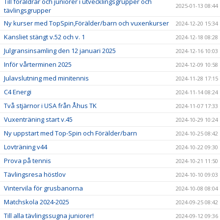
Till föräldrar och juniorer i utvecklingsgrupper och
2025-01-13 08:44
tävlingsgrupper
Ny kurser med TopSpin,Förälder/barn och vuxenkurser
2024-12-20 15:34
Kansliet stängt v.52 och v. 1
2024-12-18 08:28
Julgransinsamling den 12 januari 2025
2024-12-16 10:03
Inför vårterminen 2025
2024-12-09 10:58
Julavslutning med minitennis
2024-11-28 17:15
C4 Energi
2024-11-14 08:24
Två stjärnor i USA från Åhus TK
2024-11-07 17:33
Vuxenträning start v.45
2024-10-29 10:24
Ny uppstart med Top-Spin och Förälder/barn
2024-10-25 08:42
Lovträning v44
2024-10-22 09:30
Prova på tennis
2024-10-21 11:50
Tävlingsresa höstlov
2024-10-10 09:03
Vintervila för grusbanorna
2024-10-08 08:04
Matchskola 2024-2025
2024-09-25 08:42
Till alla tävlingssugna juniorer!
2024-09-12 09:36