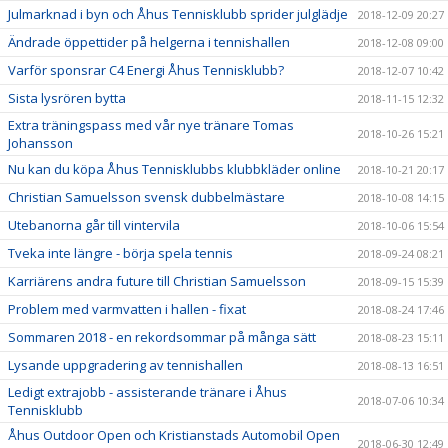
Julmarknad i byn och Åhus Tennisklubb sprider julglädje
2018-12-09 20:27
Ändrade öppettider på helgerna i tennishallen
2018-12-08 09:00
Varför sponsrar C4 Energi Åhus Tennisklubb?
2018-12-07 10:42
Sista lysrören bytta
2018-11-15 12:32
Extra träningspass med vår nye tränare Tomas
2018-10-26 15:21
Johansson
Nu kan du köpa Åhus Tennisklubbs klubbkläder online
2018-10-21 20:17
Christian Samuelsson svensk dubbelmästare
2018-10-08 14:15
Utebanorna går till vintervila
2018-10-06 15:54
Tveka inte längre - börja spela tennis
2018-09-24 08:21
Karriärens andra future till Christian Samuelsson
2018-09-15 15:39
Problem med varmvatten i hallen - fixat
2018-08-24 17:46
Sommaren 2018 - en rekordsommar på många sätt
2018-08-23 15:11
Lysande uppgradering av tennishallen
2018-08-13 16:51
Ledigt extrajobb - assisterande tränare i Åhus
2018-07-06 10:34
Tennisklubb
Åhus Outdoor Open och Kristianstads Automobil Open
2018-06-30 12:49