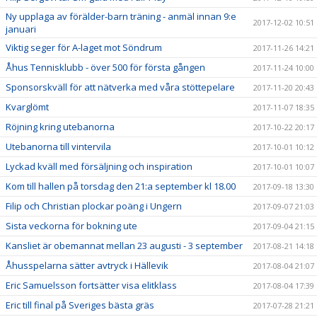
Ny upplaga av förälder-barn träning - anmäl innan 9:e
2017-12-02 10:51
januari
Viktig seger för A-laget mot Söndrum
2017-11-26 14:21
Åhus Tennisklubb - över 500 för första gången
2017-11-24 10:00
Sponsorskväll för att nätverka med våra stöttepelare
2017-11-20 20:43
Kvarglömt
2017-11-07 18:35
Röjning kring utebanorna
2017-10-22 20:17
Utebanorna till vintervila
2017-10-01 10:12
Lyckad kväll med försäljning och inspiration
2017-10-01 10:07
Kom till hallen på torsdag den 21:a september kl 18.00
2017-09-18 13:30
Filip och Christian plockar poäng i Ungern
2017-09-07 21:03
Sista veckorna för bokning ute
2017-09-04 21:15
Kansliet är obemannat mellan 23 augusti - 3 september
2017-08-21 14:18
Åhusspelarna sätter avtryck i Hällevik
2017-08-04 21:07
Eric Samuelsson fortsätter visa elitklass
2017-08-04 17:39
Eric till final på Sveriges bästa gräs
2017-07-28 21:21