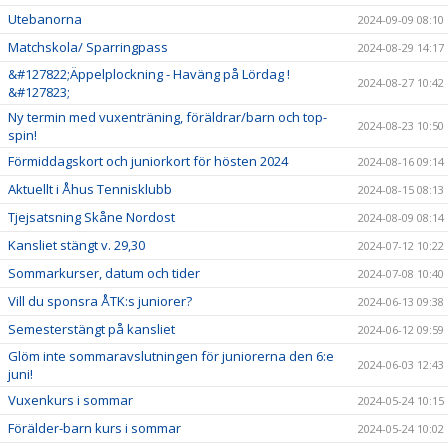
Utebanorna
2024-09-09 08:10
Matchskola/ Sparringpass
2024-08-29 14:17
&#127822;Äppelplockning - Haväng på Lördag !
2024-08-27 10:42
&#127823;
Ny termin med vuxenträning, föräldrar/barn och top-
2024-08-23 10:50
spin!
Förmiddagskort och juniorkort för hösten 2024
2024-08-16 09:14
Aktuellt i Åhus Tennisklubb
2024-08-15 08:13
Tjejsatsning Skåne Nordost
2024-08-09 08:14
Kansliet stängt v. 29,30
2024-07-12 10:22
Sommarkurser, datum och tider
2024-07-08 10:40
Vill du sponsra ÅTK:s juniorer?
2024-06-13 09:38
Semesterstängt på kansliet
2024-06-12 09:59
Glöm inte sommaravslutningen för juniorerna den 6:e
2024-06-03 12:43
juni!
Vuxenkurs i sommar
2024-05-24 10:15
Förälder-barn kurs i sommar
2024-05-24 10:02