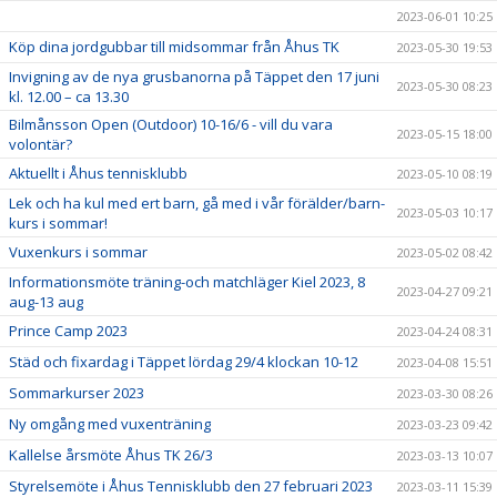
2023-06-01 10:25
Köp dina jordgubbar till midsommar från Åhus TK
2023-05-30 19:53
Invigning av de nya grusbanorna på Täppet den 17 juni
2023-05-30 08:23
kl. 12.00 – ca 13.30
Bilmånsson Open (Outdoor) 10-16/6 - vill du vara
2023-05-15 18:00
volontär?
Aktuellt i Åhus tennisklubb
2023-05-10 08:19
Lek och ha kul med ert barn, gå med i vår förälder/barn-
2023-05-03 10:17
kurs i sommar!
Vuxenkurs i sommar
2023-05-02 08:42
Informationsmöte träning-och matchläger Kiel 2023, 8
2023-04-27 09:21
aug-13 aug
Prince Camp 2023
2023-04-24 08:31
Städ och fixardag i Täppet lördag 29/4 klockan 10-12
2023-04-08 15:51
Sommarkurser 2023
2023-03-30 08:26
Ny omgång med vuxenträning
2023-03-23 09:42
Kallelse årsmöte Åhus TK 26/3
2023-03-13 10:07
Styrelsemöte i Åhus Tennisklubb den 27 februari 2023
2023-03-11 15:39