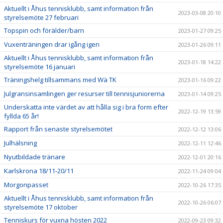
Aktuellt i Åhus tennisklubb, samt information från
2023-03-08 20:10
styrelsemöte 27 februari
Topspin och förälder/barn
2023-01-27 09:25
Vuxenträningen drar igång igen
2023-01-26 09:11
Aktuellt i Åhus tennisklubb, samt information från
2023-01-18 14:22
styrelsemöte 16 januari
Träningshelg tillsammans med Wä TK
2023-01-16 09:22
Julgransinsamlingen ger resurser till tennisjuniorerna
2023-01-14 09:25
Underskatta inte värdet av att hålla sig i bra form efter
2022-12-19 13:59
fyllda 65 år!
Rapport från senaste styrelsemötet
2022-12-12 13:06
Julhälsning
2022-12-11 12:46
Nyutbildade tränare
2022-12-01 20:16
Karlskrona 18/11-20/11
2022-11-24 09:04
Morgonpasset
2022-10-26 17:35
Aktuellt i Åhus tennisklubb, samt information från
2022-10-26 06:07
styrelsemöte 17 oktober
Tenniskurs för vuxna hösten 2022
2022-09-23 09:32