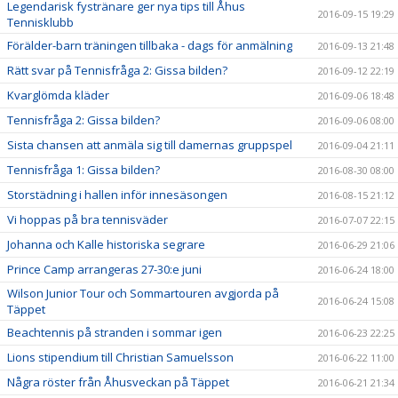
Legendarisk fystränare ger nya tips till Åhus
2016-09-15 19:29
Tennisklubb
Förälder-barn träningen tillbaka - dags för anmälning
2016-09-13 21:48
Rätt svar på Tennisfråga 2: Gissa bilden?
2016-09-12 22:19
Kvarglömda kläder
2016-09-06 18:48
Tennisfråga 2: Gissa bilden?
2016-09-06 08:00
Sista chansen att anmäla sig till damernas gruppspel
2016-09-04 21:11
Tennisfråga 1: Gissa bilden?
2016-08-30 08:00
Storstädning i hallen inför innesäsongen
2016-08-15 21:12
Vi hoppas på bra tennisväder
2016-07-07 22:15
Johanna och Kalle historiska segrare
2016-06-29 21:06
Prince Camp arrangeras 27-30:e juni
2016-06-24 18:00
Wilson Junior Tour och Sommartouren avgjorda på
2016-06-24 15:08
Täppet
Beachtennis på stranden i sommar igen
2016-06-23 22:25
Lions stipendium till Christian Samuelsson
2016-06-22 11:00
Några röster från Åhusveckan på Täppet
2016-06-21 21:34