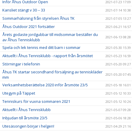
Inför Åhus Outdoor Open
2021-07-23 17:09
Kansliet stängt v 30 -- 33
2021-07-14 10:38
Sommarhälsning från styrelsen Åhus TK
2021-07-05 13:27
Åhus Outdoor 2021 fortsätter
2021-06-21 16:57
Årets godaste jordgubbar till midsommar beställer du
2021-06-13 08:28
av Åhus Tennisklubb
Spela och lek tennis med ditt barn i sommar
2021-05-30 15:39
Aktuellt i Åhus Tennisklubb - rapport från årsmötet
2021-05-23 16:59
Störningar i telefonin
2021-05-20 09:27
Åhus TK startar secondhand försäljning av tenniskläder
2021-05-20 07:45
mm
Verksamhetsberättelse 2020 inför årsmöte 23/5
2021-05-18 16:01
Utegym på Täppet
2021-05-12 10:33
Tenniskurs för vuxna sommaren 2021
2021-05-12 10:26
Aktuellt i Åhus Tennisklubb
2021-05-07 09:28
Inbjudan till årsmöte 23/5
2021-05-06 18:28
Utesäsongen börjar i helgen!
2021-04-29 21:16