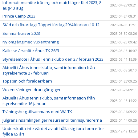
Informationsmöte träning-och matchläger Kiel 2023, 8
2023-04-27 09:21
aug-13 aug
Prince Camp 2023
2023-04-24 08:31
Städ och fixardag i Täppet lördag 29/4 klockan 10-12
2023-04-08 15:51
Sommarkurser 2023
2023-03-30 08:26
Ny omgång med vuxenträning
2023-03-23 09:42
Kallelse årsmöte Åhus TK 26/3
2023-03-13 10:07
Styrelsemöte i Åhus Tennisklubb den 27 februari 2023
2023-03-11 15:39
Aktuellt i Åhus tennisklubb, samt information från
2023-03-08 20:10
styrelsemöte 27 februari
Topspin och förälder/barn
2023-01-27 09:25
Vuxenträningen drar igång igen
2023-01-26 09:11
Aktuellt i Åhus tennisklubb, samt information från
2023-01-18 14:22
styrelsemöte 16 januari
Träningshelg tillsammans med Wä TK
2023-01-16 09:22
Julgransinsamlingen ger resurser till tennisjuniorerna
2023-01-14 09:25
Underskatta inte värdet av att hålla sig i bra form efter
2022-12-19 13:59
fyllda 65 år!