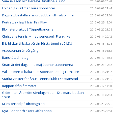
Samuelsson och Bergevi i finalspel i Lund
2017-06-06 20:48
En härlig kväll med våra sponsorer
2017-06-02 21:44
Dags att beställa era jordgubbar till midsommar
2017-06-02 21:20
Porträtt av lag 1 från Fair Play
2017-05-25 13:00
Blomsterprakt på Täppetbanorna
2017-05-22 21:06
Christians tennisliv med seriespel i Frankrike
2017-05-14 20:12
Eric blickar tillbaka på sin första termin på LSU
2017-05-13 15:05
Äspetbanan är på gång
2017-05-13 08:53
Banskötsel - steg 1
2017-05-10 18:51
Snart är det dags - 1:a maj öppnar utebanorna
2017-04-28 17:32
Välkommen tillbaka som sponsor - String Furniture
2017-03-15 21:32
Starka vinster för Åhus Tennisklubb i Kristianstad
2017-03-12 21:35
Rapport från årsmötet
2017-03-12 14:00
Glöm inte - Årsmöte söndagen den 12:e mars klockan
2017-02-18 09:33
10.00
Miles prisad på Idrottsgalan
2017-01-28 20:26
Nya kläder och skor i Uffes shop
2017-01-25 20:53