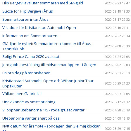
Filip Bergevi avslutar sommaren med SM-guld
2020-08-23 19:47
Succé för Filip Bergevi i Åhus
2020-08-18 19:33
Sommartouren intar Åhus
2020-08-17 22:32
Vi laddar för Kristianstad Automobil Open
2020-08-10 21:41
Information om Sommartouren
2020-07-22 23:14
Glädjande nyhet: Sommartouren kommer till Åhus
2020-07-08 20:30
Tennisklubb
Soligt Prince Camp 2020 avslutat
2020-06-25 21:03
Jordgubbsbeställning till midsommar öppen - i år igen
2020-06-02 19:03
En bra dag på tennisbanan
2020-05-31 20:50
Kristianstad Automobil Open och Wilson Junior Tour
2020-05-29 21:23
uppskjuten
Välkommen Gabriella!
2020-05-27 11:05
Undvikande av smittspridning
2020-05-12 21:12
Vi öppnar utebanorna 1/5 - röda gruset väntar
2020-04-28 20:18
Utebanorna väntar snart på oss
2020-04-08 12:13
Nytt datum för årsmöte - söndagen den 3:e maj klockan
2020-03-29 17:15