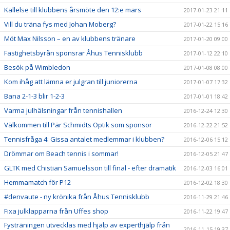
Kallelse till klubbens årsmöte den 12:e mars
2017-01-23 21:11
Vill du träna fys med Johan Moberg?
2017-01-22 15:16
Möt Max Nilsson – en av klubbens tränare
2017-01-20 09:00
Fastighetsbyrån sponsrar Åhus Tennisklubb
2017-01-12 22:10
Besök på Wimbledon
2017-01-08 08:00
Kom ihåg att lämna er julgran till juniorerna
2017-01-07 17:32
Bana 2-1-3 blir 1-2-3
2017-01-01 18:42
Varma julhälsningar från tennishallen
2016-12-24 12:30
Välkommen till Pär Schmidts Optik som sponsor
2016-12-22 21:52
Tennisfråga 4: Gissa antalet medlemmar i klubben?
2016-12-06 15:12
Drömmar om Beach tennis i sommar!
2016-12-05 21:47
GLTK med Chistian Samuelsson till final - efter dramatik
2016-12-03 16:01
Hemmamatch för P12
2016-12-02 18:30
#denvaute - ny krönika från Åhus Tennisklubb
2016-11-29 21:46
Fixa julklapparna från Uffes shop
2016-11-22 19:47
Fysträningen utvecklas med hjälp av experthjälp från
2016-11-15 19:37