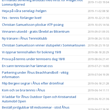
En maxad seriehelg avslutas med vinst för A-laget mot
2019-11-03 19:04
Lomma-Bjärred
Heja på våra serielag i helgen
2019-11-02 08:50
Yes - tennis förlänger livet!
2019-10-22 21:55
Christian Samuelsson plockar ATP-poäng
2019-10-05 14:56
Vinnaren utsedd - gratis lånebil av Bilcentrum
2019-09-01 09:35
Ny tränare i Åhus Tennisklubb
2019-08-26 15:55
Christian Samuelsson vinner slutspelet i Sommartouren
2019-08-25 19:53
Vi öppnar tennishallen för bokning 19/8
2019-08-18 20:29
Prova på tennis under tennisens dag 18/8
2019-08-06 21:41
En sann tennisvän har lämnat oss
2019-07-21 16:00
Parkering under Åhus Beachhandboll - viktig
2019-07-04 19:39
information
Filip Bergevi segrar i Åhus efter drömfinal
2019-06-18 21:28
Kom och se bra tennis i Åhus
2019-06-14 11:11
Vi laddar för Åhus Outdoor Open och Kristianstad
2019-06-10 21:36
Automobil Open
Beställ jordgubbar till midsommar - stöd Åhus
2019-06-07 19:50