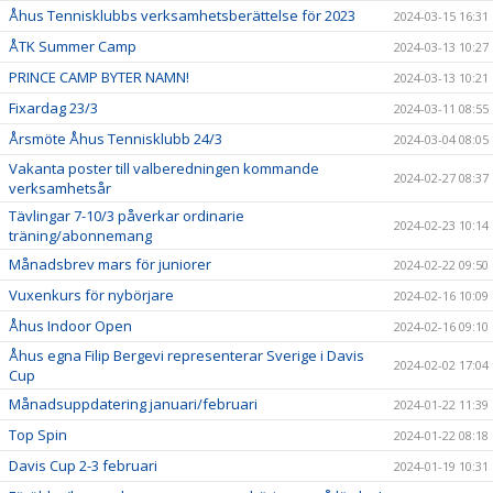
Åhus Tennisklubbs verksamhetsberättelse för 2023
2024-03-15 16:31
ÅTK Summer Camp
2024-03-13 10:27
PRINCE CAMP BYTER NAMN!
2024-03-13 10:21
Fixardag 23/3
2024-03-11 08:55
Årsmöte Åhus Tennisklubb 24/3
2024-03-04 08:05
Vakanta poster till valberedningen kommande
2024-02-27 08:37
verksamhetsår
Tävlingar 7-10/3 påverkar ordinarie
2024-02-23 10:14
träning/abonnemang
Månadsbrev mars för juniorer
2024-02-22 09:50
Vuxenkurs för nybörjare
2024-02-16 10:09
Åhus Indoor Open
2024-02-16 09:10
Åhus egna Filip Bergevi representerar Sverige i Davis
2024-02-02 17:04
Cup
Månadsuppdatering januari/februari
2024-01-22 11:39
Top Spin
2024-01-22 08:18
Davis Cup 2-3 februari
2024-01-19 10:31