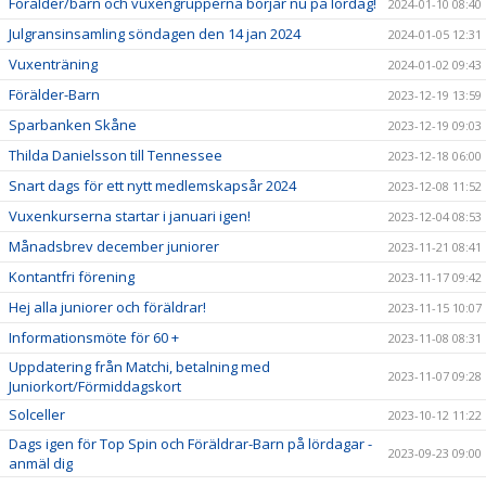
Förälder/barn och vuxengrupperna börjar nu på lördag!
2024-01-10 08:40
Julgransinsamling söndagen den 14 jan 2024
2024-01-05 12:31
Vuxenträning
2024-01-02 09:43
Förälder-Barn
2023-12-19 13:59
Sparbanken Skåne
2023-12-19 09:03
Thilda Danielsson till Tennessee
2023-12-18 06:00
Snart dags för ett nytt medlemskapsår 2024
2023-12-08 11:52
Vuxenkurserna startar i januari igen!
2023-12-04 08:53
Månadsbrev december juniorer
2023-11-21 08:41
Kontantfri förening
2023-11-17 09:42
Hej alla juniorer och föräldrar!
2023-11-15 10:07
Informationsmöte för 60 +
2023-11-08 08:31
Uppdatering från Matchi, betalning med
2023-11-07 09:28
Juniorkort/Förmiddagskort
Solceller
2023-10-12 11:22
Dags igen för Top Spin och Föräldrar-Barn på lördagar -
2023-09-23 09:00
anmäl dig