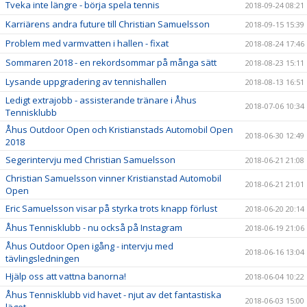
Tveka inte längre - börja spela tennis
2018-09-24 08:21
Karriärens andra future till Christian Samuelsson
2018-09-15 15:39
Problem med varmvatten i hallen - fixat
2018-08-24 17:46
Sommaren 2018 - en rekordsommar på många sätt
2018-08-23 15:11
Lysande uppgradering av tennishallen
2018-08-13 16:51
Ledigt extrajobb - assisterande tränare i Åhus
2018-07-06 10:34
Tennisklubb
Åhus Outdoor Open och Kristianstads Automobil Open
2018-06-30 12:49
2018
Segerintervju med Christian Samuelsson
2018-06-21 21:08
Christian Samuelsson vinner Kristianstad Automobil
2018-06-21 21:01
Open
Eric Samuelsson visar på styrka trots knapp förlust
2018-06-20 20:14
Åhus Tennisklubb - nu också på Instagram
2018-06-19 21:06
Åhus Outdoor Open igång - intervju med
2018-06-16 13:04
tävlingsledningen
Hjälp oss att vattna banorna!
2018-06-04 10:22
Åhus Tennisklubb vid havet - njut av det fantastiska
2018-06-03 15:00