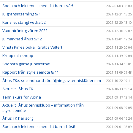
Spela och lek tennis med ditt barn i vår!
2022-01-03 08:00
Julgransinsamling 9/1
2021-12-31 13:25
Kansliet stängt vecka 52
2021-12-20 13:10
Vuxenträning våren 2022
2021-12-16 09:07
Julmarknad Åhus 5/12
2021-12-01 12:24
Vinst i Pirres pokal! Grattis Valter!
2021-11-20 20:04
Kropp och knopp
2021-11-19 09:04
Sponsra gärna juniorerna!
2021-11-14 15:01
Rapport från styrelsemöte 8/11
2021-11-09 09:48
Åhus TK:s secondhand-försäljning av tenniskläder mm
2021-10-22 19:11
Aktuellt i Åhus TK
2021-10-13 19:54
Tenniskurs för vuxna
2021-09-17 12:14
Aktuellt i Åhus tennisklubb – information från
2021-09-08 19:05
styrelsemöte
Åhus TK har sorg
2021-09-06 15:24
Spela och lek tennis med ditt barn i höst!
2021-09-01 18:09