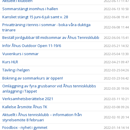
Aktuellt i klubben
2022-06-17 11:47
Sommarstängt inomhus i hallen
2022-06-13 10:50
Kansliet stängt 15 juni-6 juli samt v. 28
2022-06-08 19:41
Privatträning i tennis i sommar - boka våra duktiga
2022-06-08 11:44
tränare
Beställ jordgubbar till midsommar av Åhus Tennisklubb
2022-06-06 15:41
Inför Åhus Outdoor Open 11-19/6
2022-05-21 14:32
Vuxenkurs i sommar
2022-05-04 13:30
Kurs HLR
2022-04-21 09:47
Tävling i helgen
2022-03-25 04:26
Bokning av sommarkurs är öppen!
2022-03-23 06:42
Omläggning av fyra grusbanor vid Åhus tennisklubbs
2022-03-20 19:06
anläggning i Täppet
Verksamhetsberättelse 2021
2022-03-11 10:21
Kallelse årsmöte Åhus TK
2022-03-08 09:26
Aktuellt i Åhus tennisklubb – information från
2022-02-10 20:14
styrelsemöte 8 februari
Foodbox - nyhet i gymmet
2022-01-14 14:14