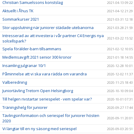
Christian Samuelssons konstslag
2021-04-13 09:22
Aktuellt i Åhus TK
2021-04-12 21:29
Sommarkurser 2021
2021-03-31 12:18
Stor uppslutning när juniorer städade utebanorna
2021-03-28 21:59
Intresserad av att investera i vår partner C4 Energis nya
2021-03-22 15:52
solcellspark?
Spela förälder-barn tillsammans
2021-02-12 10:05
Medlemsavgift 2021 senior 300 kronor
2021-01-18 14:55
Insamling julgranar 10/1
2020-12-28 10:01
Påminnelse att vi ska vara rädda om varandra
2020-12-02 11:37
Valberedning
2020-11-25 18:43
Juniortävling Tretorn Open Helsingborg
2020-10-10 09:04
Till helgen rivstartar seriespelet - vem spelar var?
2020-10-01 07:31
Träningshelg för juniorer
2020-09-27 17:44
Tävlingsinformation och seriespel för juniorer hösten
2020-09-11 20:01
2020
Vi längtar till en ny säsong med seriespel
2020-09-03 20:51