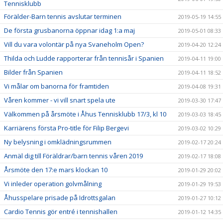
Tennisklubb
Förälder-Barn tennis avslutar terminen
2019-05-19 14:55
De första grusbanorna öppnar idag 1:a maj
2019-05-01 08:33
Vill du vara volontär på nya Svaneholm Open?
2019-04-20 12:24
Thilda och Ludde rapporterar från tennisår i Spanien
2019-04-11 19:00
Bilder från Spanien
2019-04-11 18:52
Vi målar om banorna för framtiden
2019-04-08 19:31
Våren kommer - vi vill snart spela ute
2019-03-30 17:47
Välkommen på årsmöte i Åhus Tennisklubb 17/3, kl 10
2019-03-03 18:45
Karriärens första Pro-title för Filip Bergevi
2019-03-02 10:29
Ny belysning i omklädningsrummen
2019-02-17 20:24
Anmäl dig till Föräldrar/barn tennis våren 2019
2019-02-17 18:08
Årsmöte den 17:e mars klockan 10
2019-01-29 20:02
Vi inleder operation golvmålning
2019-01-29 19:53
Åhusspelare prisade på Idrottsgalan
2019-01-27 10:12
Cardio Tennis gör entré i tennishallen
2019-01-12 14:35