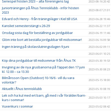
Seriespel hösten 2023 – alla föreningens lag
2023-08-16 20:42
Juniorträningen på Åhus Tennisklubb - inför hösten
2023-08-07 21:01
2023
Edvard och Henry - från träningsläger i Kiel till USA
2023-06-28 19:46
Kansliet semesterstängt v.26-29
2023-06-22 11:37
Onsdag sista dag för beställning av jordgubbar
2023-06-19 11:46
Glöm inte bort att beställa jordgubbar till midsommar!
2023-06-16 09:58
Ingen träning på skolavslutningsdagen 9 juni
2023-06-02 09:11
2023-06-01 10:25
Köp dina jordgubbar till midsommar från Åhus TK
2023-05-30 19:53
Invigning av de nya grusbanorna på Täppet den 17 juni
2023-05-30 08:23
kl. 12.00 – ca 13.30
Bilmånsson Open (Outdoor) 10-16/6 - vill du vara
2023-05-15 18:00
volontär?
Aktuellt i Åhus tennisklubb
2023-05-10 08:19
Lek och ha kul med ert barn, gå med i vår förälder/barn-
2023-05-03 10:17
kurs i sommar!
Vuxenkurs i sommar
2023-05-02 08:42