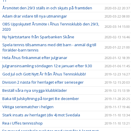
11
Årsmötet den 29/3 ställs in och skjuts på framtiden
2020-03-22 20:37
Adam drar vidare till nya utmaningar
2020-03-22 08:00
OBS Uppskjutet! Årsmöte i Åhus Tennisklubb den 29/3,
2020-03-14 15:00
2020
Ny hjärtstartare från Sparbanken Skåne
2020-02-13 16:46
Spela tennis tillsammans med ditt barn - anmäl dig till
2020-01-22 21:00
förälder-barn tennis
Hela Åhus finkammat efter julgranar
2020-01-12 18:39
Julgransinsamling söndagen 12:e januari efter 9.30
2020-01-06 11:45
God Jul och Gott Nytt År från Åhus Tennisklubb!
2019-12-23 16:27
Division 2 nästa för herrlaget efter serieseger
2019-12-15 20:03
Beställ våra nya snygga klubbkläder
2019-12-15 13:59
Baka till Julskyltning på torget 8:e december
2019-11-28 20:25
Viktiga seriematcher i helgen
2019-11-17 19:46
Stark insats av herrlaget (div 4) mot Svedala
2019-11-10 13:34
Rea i Uffes tennisshop
2019-11-10 13:21