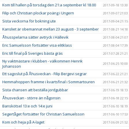
Kom till hallen på torsdag den 21:a september kl 18.00
2017-09-18 13:30
Filip och Christian plockar poäng i Ungern
2017-09-07 21:03
Sista veckorna för bokning ute
2017-09-04 21:15
Kansliet är obemannat mellan 23 augusti - 3 september
2017-08-21 14:18
Åhusspelarna sätter avtryck i Hällevik
2017-08-04 21:07
Eric Samuelsson fortsätter visa elitklass
2017-08-04 17:39
Eric till final på Sveriges bästa gräs
2017-07-28 21:21
Ny vaktmästare i klubben - välkommen Henrik
2017-06-25 10:00
Johansson
Ett sagoslut på Åhusveckan - Filip Bergevi segrar
2017-06-22 21:21
Hemmahoppen framme i kvartsfinal i Sommartouren
2017-06-21 21:32
Sista chansen att beställa jordgubbar
2017-06-19 18:13
Åhusveckan - större än någonsin
2017-06-18 22:15
Banskötsel 13:e och 14:e juni
2017-06-10 18:19
Segertåget fortsätter för Christian Samuelsson
2017-06-10 17:53
Kom och heja på A-laget
2017-06-09 21:52