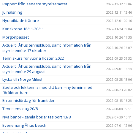
Rapport från senaste styrelsemötet
2022-12-12 13:06
Julhälsning
2022-12-11 12:46
Nyutbildade tränare
2022-12-01 20:16
Karlskrona 18/11-20/11
2022-11-24 09:04
Morgonpasset
2022-10-26 17:35
Aktuellt i Åhus tennisklubb, samt information från
2022-10-26 06:07
styrelsemöte 17 oktober
Tenniskurs för vuxna hösten 2022
2022-09-23 09:32
Aktuellt i Åhus tennisklubb, samt information från
2022-09-01 16:58
styrelsemöte 29 augusti
Lycka till i Norge Miles!
2022-08-28 18:06
Spela och lek tennis med ditt barn - ny termin med
2022-08-23 20:02
föräldrar-barn
En tennislördag för framtiden
2022-08-13 16:23
Tennisens dag 20/8
2022-08-08 19:51
Nya banor - gamla börjar tas bort 13/8
2022-07-30 15:11
Evenemang Åhus beach
2022-07-01 12:06