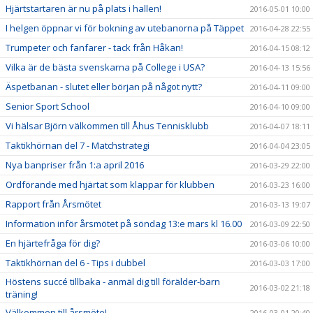
Hjärtstartaren är nu på plats i hallen!
2016-05-01 10:00
I helgen öppnar vi för bokning av utebanorna på Täppet
2016-04-28 22:55
Trumpeter och fanfarer - tack från Håkan!
2016-04-15 08:12
Vilka är de bästa svenskarna på College i USA?
2016-04-13 15:56
Äspetbanan - slutet eller början på något nytt?
2016-04-11 09:00
Senior Sport School
2016-04-10 09:00
Vi hälsar Björn välkommen till Åhus Tennisklubb
2016-04-07 18:11
Taktikhörnan del 7 - Matchstrategi
2016-04-04 23:05
Nya banpriser från 1:a april 2016
2016-03-29 22:00
Ordförande med hjärtat som klappar för klubben
2016-03-23 16:00
Rapport från Årsmötet
2016-03-13 19:07
Information inför årsmötet på söndag 13:e mars kl 16.00
2016-03-09 22:50
En hjärtefråga för dig?
2016-03-06 10:00
Taktikhörnan del 6 - Tips i dubbel
2016-03-03 17:00
Höstens succé tillbaka - anmäl dig till förälder-barn
2016-03-02 21:18
träning!
Välkommen till årsmöte!
2016-03-01 20:40