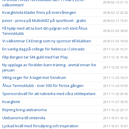
2018-02-15 21:15
välkommen!
Kvarglömda kläder finns på övervåningen
2018-02-12 20:52
Junior - prova på MultiskillZ på sportlovet - gratis
2018-02-11 15:41
Få hjälp med att ta bort din julgran och stöd Åhus
2018-01-06 18:02
Tennisklubb
Vi välkomnar C4 Energi som ny sponsor till klubben
2018-01-03 19:03
En vanlig dag på college för Rebecca i Colorado
2017-12-29 10:21
Filip Bergevi tar SM-guld med Fair Play
2017-12-10 19:50
Ny upplaga av förälder-barn träning - anmäl innan 9:e
2017-12-02 10:51
januari
Viktig seger för A-laget mot Söndrum
2017-11-26 14:21
Åhus Tennisklubb - över 500 för första gången
2017-11-24 10:00
Sponsorskväll för att nätverka med våra stöttepelare
2017-11-20 20:43
Kvarglömt
2017-11-07 18:35
Röjning kring utebanorna
2017-10-22 20:17
Utebanorna till vintervila
2017-10-01 10:12
Lyckad kväll med försäljning och inspiration
2017-10-01 10:07