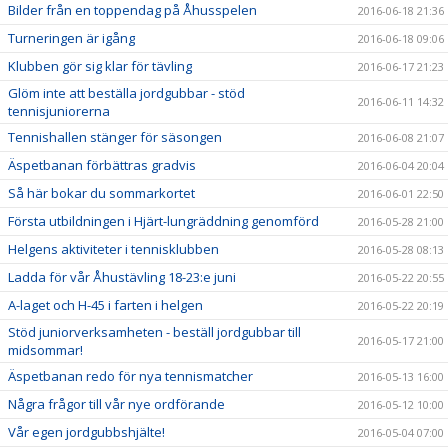
Bilder från en toppendag på Åhusspelen
2016-06-18 21:36
Turneringen är igång
2016-06-18 09:06
Klubben gör sig klar för tävling
2016-06-17 21:23
Glöm inte att beställa jordgubbar - stöd
2016-06-11 14:32
tennisjuniorerna
Tennishallen stänger för säsongen
2016-06-08 21:07
Äspetbanan förbättras gradvis
2016-06-04 20:04
Så här bokar du sommarkortet
2016-06-01 22:50
Första utbildningen i Hjärt-lungräddning genomförd
2016-05-28 21:00
Helgens aktiviteter i tennisklubben
2016-05-28 08:13
Ladda för vår Åhustävling 18-23:e juni
2016-05-22 20:55
A-laget och H-45 i farten i helgen
2016-05-22 20:19
Stöd juniorverksamheten - beställ jordgubbar till
2016-05-17 21:00
midsommar!
Äspetbanan redo för nya tennismatcher
2016-05-13 16:00
Några frågor till vår nye ordförande
2016-05-12 10:00
Vår egen jordgubbshjälte!
2016-05-04 07:00