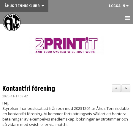
ÅHUS TENNISKLUBB
LOGGA IN
HEM
NYHETER
OM KLUBBEN
KONTAKT
BOKA BANA
Kontantfri förening
<
>
ANMÄLAN AKTIVITET
2023-11-17 09:42
Hej,
KALENDER
Styrelsen har beslutat att från och med 20231201 är Åhus Tennisklubb
en kontantfri förening. Vi kommer fortsättningsvis såklart att hantera
betalningar av exempelvis medlemskap, bokningar av strötimmar och
GYM
så vidare med swish eller via matchi.
KÖP KLUBBKLÄDER