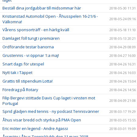
läget
Beställ dina jordgubbar till midsommar här
2018-05-30 11:31
Kristianstad Automobil Open - Åhusspelen 16-21/6 -
2018-05-24 09:16
Välkomna!
Vårens sponsorträff - en härlig kväll
2018-05-18 11:10
Damlaget föll tungt i premiären
2018-05-13 20:21
Ordförande testar banorna
2018-04-29 08:09
Grustennis - vi öppnar 1:a maj!
2018-04-27 16:00
Snart dags för utespel
2018-04-26 16:31
Nytt tak i Täppet
2018-04-26 16:03
Grattis till stipendium Lotta!
2018-04-26 15:04
Föredrag på Rotary
2018-04-26 14:56
Filip Bergevi stöttade Davis Cup laget i vinsten mot
2018-04-09 21:08
Portugal
Sprid glädjen med tennis - ny podcast Tennisvänner
2018-03-17 19:29
Åhus visar bredd och styrka på PMA Open
2018-03-05 15:55
Eric möter en legend - Andre Agassi
2018-03-01 19:09
Årsmöte i Åhus Tennisklubb den 11 mars 2018 -