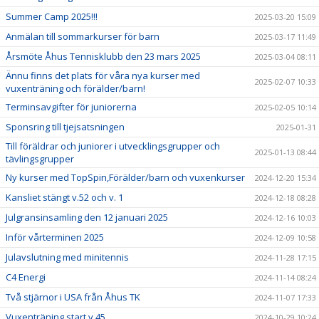
Summer Camp 2025!!!
2025-03-20 15:09
Anmälan till sommarkurser för barn
2025-03-17 11:49
Årsmöte Åhus Tennisklubb den 23 mars 2025
2025-03-04 08:11
Ännu finns det plats för våra nya kurser med
2025-02-07 10:33
vuxenträning och förälder/barn!
Terminsavgifter för juniorerna
2025-02-05 10:14
Sponsring till tjejsatsningen
2025-01-31
Till föräldrar och juniorer i utvecklingsgrupper och
2025-01-13 08:44
tävlingsgrupper
Ny kurser med TopSpin,Förälder/barn och vuxenkurser
2024-12-20 15:34
Kansliet stängt v.52 och v. 1
2024-12-18 08:28
Julgransinsamling den 12 januari 2025
2024-12-16 10:03
Inför vårterminen 2025
2024-12-09 10:58
Julavslutning med minitennis
2024-11-28 17:15
C4 Energi
2024-11-14 08:24
Två stjärnor i USA från Åhus TK
2024-11-07 17:33
Vuxenträning start v.45
2024-10-29 10:24