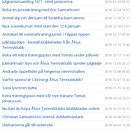
Julgransinsamling 13/1 - stöd juniorerna
2019-01-05 09:51
Boka en privatträning med Eric Samuelsson
2018-12-24 19:07
Anmäl dig och ditt barn till föräldra-barn-tennis
2018-12-18 21:11
Nya vuxenkurser med start den 12:e januari
2018-12-18 21:01
Anmälan till sommarträning Junior i Täppet öppen
2018-12-17 09:00
Julklappstips - beställ klubbkläder från Åhus
2018-12-16 13:40
Tennisklubb
Boka ett extra träningspass med Tomas under jullovet
2018-12-13 15:43
Julmarknad i byn och Åhus Tennisklubb sprider julglädje
2018-12-09 20:27
Ändrade öppettider på helgerna i tennishallen
2018-12-08 09:00
Varför sponsrar C4 Energi Åhus Tennisklubb?
2018-12-07 10:42
Sista lysrören bytta
2018-11-15 12:32
Extra träningspass med vår nye tränare Tomas
2018-10-26 15:21
Johansson
Nu kan du köpa Åhus Tennisklubbs klubbkläder online
2018-10-21 20:17
Christian Samuelsson svensk dubbelmästare
2018-10-08 14:15
Utebanorna går till vintervila
2018-10-06 15:54