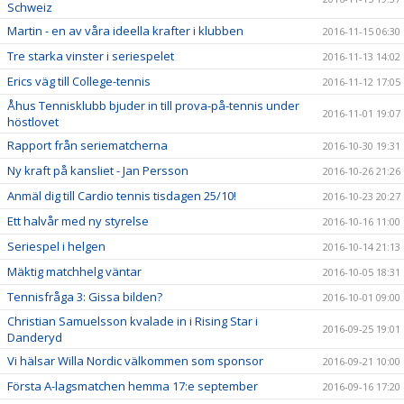
Schweiz
Martin - en av våra ideella krafter i klubben
2016-11-15 06:30
Tre starka vinster i seriespelet
2016-11-13 14:02
Erics väg till College-tennis
2016-11-12 17:05
Åhus Tennisklubb bjuder in till prova-på-tennis under
2016-11-01 19:07
höstlovet
Rapport från seriematcherna
2016-10-30 19:31
Ny kraft på kansliet - Jan Persson
2016-10-26 21:26
Anmäl dig till Cardio tennis tisdagen 25/10!
2016-10-23 20:27
Ett halvår med ny styrelse
2016-10-16 11:00
Seriespel i helgen
2016-10-14 21:13
Mäktig matchhelg väntar
2016-10-05 18:31
Tennisfråga 3: Gissa bilden?
2016-10-01 09:00
Christian Samuelsson kvalade in i Rising Star i
2016-09-25 19:01
Danderyd
Vi hälsar Willa Nordic välkommen som sponsor
2016-09-21 10:00
Första A-lagsmatchen hemma 17:e september
2016-09-16 17:20