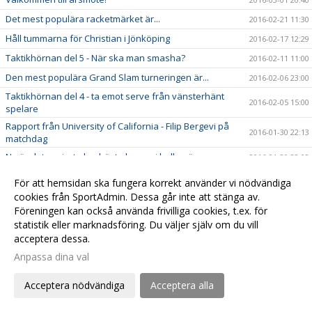
Det mest populära racketmärket är...
2016-02-21 11:30
Håll tummarna för Christian i Jönköping
2016-02-17 12:29
Taktikhörnan del 5 - När ska man smasha?
2016-02-11 11:00
Den mest populära Grand Slam turneringen är...
2016-02-06 23:00
Taktikhörnan del 4 - ta emot serve från vänsterhänt
2016-02-05 15:00
spelare
Rapport från University of California - Filip Bergevi på
2016-01-30 22:13
matchdag
Nu är det avgjort, den bästa banan i hallen är...
2016-01-30 22:02
Var köper man de coolaste och bästa tennisprylarna?
2016-01-28 19:00
För att hemsidan ska fungera korrekt använder vi nödvändiga
Tips om ny tennisblogg från touren - Magnus Norman
cookies från SportAdmin. Dessa går inte att stänga av.
2016-01-22 21:50
Föreningen kan också använda frivilliga cookies, t.ex. för
Taktikhörnan del 3 - Svara på en kort boll
2016-01-22 19:24
statistik eller marknadsföring. Du väljer själv om du vill
Gruppträning i gymmet - anmäl dig nu
2016-01-18 18:17
acceptera dessa.
Taktikhörnan del 2 - Attack
2016-01-15 14:00
Anpassa dina val
Alla julgranar inhämtade i Åhus
2016-01-11 19:59
Acceptera nödvändiga
Acceptera alla
Ulf Samuelsson - huvudtränare för Åhus Tennisklubb
2016-01-09 12:00