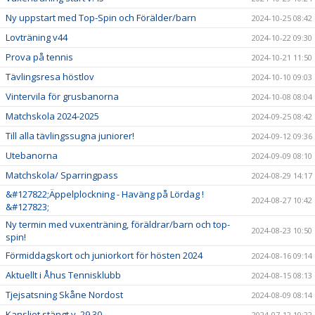
Ny uppstart med Top-Spin och Förälder/barn
2024-10-25 08:42
Lovträning v44
2024-10-22 09:30
Prova på tennis
2024-10-21 11:50
Tävlingsresa höstlov
2024-10-10 09:03
Vintervila för grusbanorna
2024-10-08 08:04
Matchskola 2024-2025
2024-09-25 08:42
Till alla tävlingssugna juniorer!
2024-09-12 09:36
Utebanorna
2024-09-09 08:10
Matchskola/ Sparringpass
2024-08-29 14:17
&#127822;Äppelplockning - Haväng på Lördag !
2024-08-27 10:42
&#127823;
Ny termin med vuxenträning, föräldrar/barn och top-
2024-08-23 10:50
spin!
Förmiddagskort och juniorkort för hösten 2024
2024-08-16 09:14
Aktuellt i Åhus Tennisklubb
2024-08-15 08:13
Tjejsatsning Skåne Nordost
2024-08-09 08:14
Kansliet stängt v. 29,30
2024-07-12 10:22