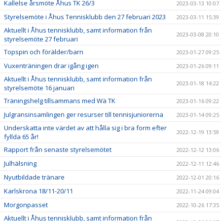
Kallelse årsmöte Åhus TK 26/3
2023-03-13 10:07
Styrelsemöte i Åhus Tennisklubb den 27 februari 2023
2023-03-11 15:39
Aktuellt i Åhus tennisklubb, samt information från
2023-03-08 20:10
styrelsemöte 27 februari
Topspin och förälder/barn
2023-01-27 09:25
Vuxenträningen drar igång igen
2023-01-26 09:11
Aktuellt i Åhus tennisklubb, samt information från
2023-01-18 14:22
styrelsemöte 16 januari
Träningshelg tillsammans med Wä TK
2023-01-16 09:22
Julgransinsamlingen ger resurser till tennisjuniorerna
2023-01-14 09:25
Underskatta inte värdet av att hålla sig i bra form efter
2022-12-19 13:59
fyllda 65 år!
Rapport från senaste styrelsemötet
2022-12-12 13:06
Julhälsning
2022-12-11 12:46
Nyutbildade tränare
2022-12-01 20:16
Karlskrona 18/11-20/11
2022-11-24 09:04
Morgonpasset
2022-10-26 17:35
Aktuellt i Åhus tennisklubb, samt information från