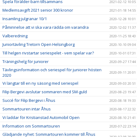
Spela förälder-barn tillsammans
2021-02-12 10:05
Medlemsavgift 2021 senior 300 kronor
2021-01-18 14:55
Insamling julgranar 10/1
2020-12-28 10:01
Påminnelse att vi ska vara rädda om varandra
2020-12-02 11:37
Valberedning
2020-11-25 18:43
Juniortävling Tretorn Open Helsingborg
2020-10-10 09:04
Till helgen rivstartar seriespelet - vem spelar var?
2020-10-01 07:31
Träningshelg för juniorer
2020-09-27 17:44
Tävlingsinformation och seriespel för juniorer hösten
2020-09-11 20:01
2020
Vi längtar till en ny säsong med seriespel
2020-09-03 20:51
Filip Bergevi avslutar sommaren med SM-guld
2020-08-23 19:47
Succé för Filip Bergevi i Åhus
2020-08-18 19:33
Sommartouren intar Åhus
2020-08-17 22:32
Vi laddar för Kristianstad Automobil Open
2020-08-10 21:41
Information om Sommartouren
2020-07-22 23:14
Glädjande nyhet: Sommartouren kommer till Åhus
2020-07-08 20:30