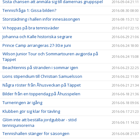
Sista chansen att anmäla sig till damernas gruppspel
2016-09-04 21:11
Tennisfråga 1: Gissa bilden?
2016-08-30 08:00
Storstädning i hallen inför innesäsongen
2016-08-15 21:12
Vi hoppas på bra tennisväder
2016-07-07 22:15
Johanna och Kalle historiska segrare
2016-06-29 21:06
Prince Camp arrangeras 27-30:e juni
2016-06-24 18:00
Wilson Junior Tour och Sommartouren avgjorda på
2016-06-24 15:08
Täppet
Beachtennis på stranden i sommar igen
2016-06-23 22:25
Lions stipendium till Christian Samuelsson
2016-06-22 11:00
Några röster från Åhusveckan på Täppet
2016-06-21 21:34
Bilder från en toppendag på Åhusspelen
2016-06-18 21:36
Turneringen är igång
2016-06-18 09:06
Klubben gör sig klar för tävling
2016-06-17 21:23
Glöm inte att beställa jordgubbar - stöd
2016-06-11 14:32
tennisjuniorerna
Tennishallen stänger för säsongen
2016-06-08 21:07