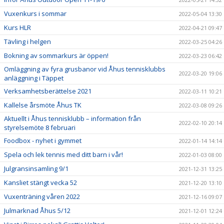
Vuxenkurs i sommar
2022-05-04 13:30
Kurs HLR
2022-04-21 09:47
Tävling i helgen
2022-03-25 04:26
Bokning av sommarkurs är öppen!
2022-03-23 06:42
Omläggning av fyra grusbanor vid Åhus tennisklubbs
2022-03-20 19:06
anläggning i Täppet
Verksamhetsberättelse 2021
2022-03-11 10:21
Kallelse årsmöte Åhus TK
2022-03-08 09:26
Aktuellt i Åhus tennisklubb – information från
2022-02-10 20:14
styrelsemöte 8 februari
Foodbox - nyhet i gymmet
2022-01-14 14:14
Spela och lek tennis med ditt barn i vår!
2022-01-03 08:00
Julgransinsamling 9/1
2021-12-31 13:25
Kansliet stängt vecka 52
2021-12-20 13:10
Vuxenträning våren 2022
2021-12-16 09:07
Julmarknad Åhus 5/12
2021-12-01 12:24