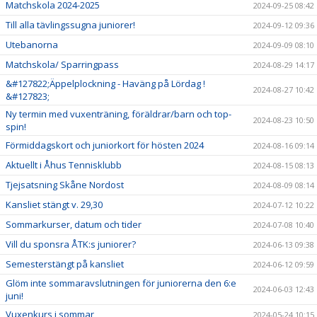
Matchskola 2024-2025
2024-09-25 08:42
Till alla tävlingssugna juniorer!
2024-09-12 09:36
Utebanorna
2024-09-09 08:10
Matchskola/ Sparringpass
2024-08-29 14:17
&#127822;Äppelplockning - Haväng på Lördag !
2024-08-27 10:42
&#127823;
Ny termin med vuxenträning, föräldrar/barn och top-
2024-08-23 10:50
spin!
Förmiddagskort och juniorkort för hösten 2024
2024-08-16 09:14
Aktuellt i Åhus Tennisklubb
2024-08-15 08:13
Tjejsatsning Skåne Nordost
2024-08-09 08:14
Kansliet stängt v. 29,30
2024-07-12 10:22
Sommarkurser, datum och tider
2024-07-08 10:40
Vill du sponsra ÅTK:s juniorer?
2024-06-13 09:38
Semesterstängt på kansliet
2024-06-12 09:59
Glöm inte sommaravslutningen för juniorerna den 6:e
2024-06-03 12:43
juni!
Vuxenkurs i sommar
2024-05-24 10:15