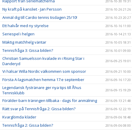
Rapport från seriematcherna
2016-10-30 19:31
Ny kraft på kansliet - Jan Persson
2016-10-26 21:26
Anmäl dig till Cardio tennis tisdagen 25/10!
2016-10-23 20:27
Ett halvår med ny styrelse
2016-10-16 11:00
Seriespel i helgen
2016-10-14 21:13
Mäktig matchhelg väntar
2016-10-05 18:31
Tennisfråga 3: Gissa bilden?
2016-10-01 09:00
Christian Samuelsson kvalade in i Rising Star i
2016-09-25 19:01
Danderyd
Vi hälsar Willa Nordic välkommen som sponsor
2016-09-21 10:00
Första A-lagsmatchen hemma 17:e september
2016-09-16 17:20
Legendarisk fystränare ger nya tips till Åhus
2016-09-15 19:29
Tennisklubb
Förälder-barn träningen tillbaka - dags för anmälning
2016-09-13 21:48
Rätt svar på Tennisfråga 2: Gissa bilden?
2016-09-12 22:19
Kvarglömda kläder
2016-09-06 18:48
Tennisfråga 2: Gissa bilden?
2016-09-06 08:00