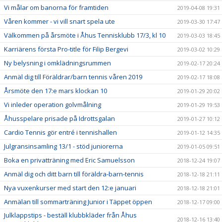
Vi målar om banorna för framtiden
2019-04-08 19:31
Våren kommer - vi vill snart spela ute
2019-03-30 17:47
Välkommen på årsmöte i Åhus Tennisklubb 17/3, kl 10
2019-03-03 18:45
Karriärens första Pro-title för Filip Bergevi
2019-03-02 10:29
Ny belysning i omklädningsrummen
2019-02-17 20:24
Anmäl dig till Föräldrar/barn tennis våren 2019
2019-02-17 18:08
Årsmöte den 17:e mars klockan 10
2019-01-29 20:02
Vi inleder operation golvmålning
2019-01-29 19:53
Åhusspelare prisade på Idrottsgalan
2019-01-27 10:12
Cardio Tennis gör entré i tennishallen
2019-01-12 14:35
Julgransinsamling 13/1 - stöd juniorerna
2019-01-05 09:51
Boka en privatträning med Eric Samuelsson
2018-12-24 19:07
Anmäl dig och ditt barn till föräldra-barn-tennis
2018-12-18 21:11
Nya vuxenkurser med start den 12:e januari
2018-12-18 21:01
Anmälan till sommarträning Junior i Täppet öppen
2018-12-17 09:00
Julklappstips - beställ klubbkläder från Åhus
2018-12-16 13:40