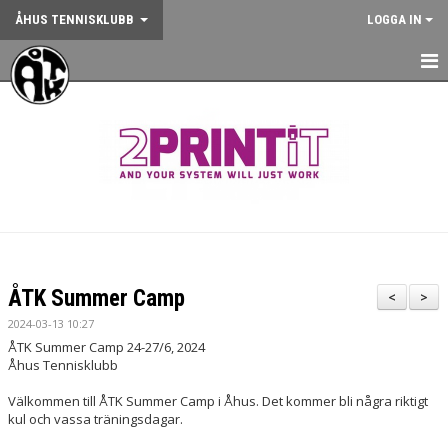
ÅHUS TENNISKLUBB
LOGGA IN
HEM
NYHETER
OM KLUBBEN
KONTAKT
BOKA BANA
ÅTK Summer Camp
<
>
ANMÄLAN AKTIVITET
2024-03-13 10:27
ÅTK Summer Camp
2
4
-
2
7
/6
, 202
4
KALENDER
Åhus Tennisklubb
Välkommen till
ÅTK Summer Camp
i Åhus. Det
kommer bli
några riktigt
GYM
kul och vassa träningsdagar.
KÖP KLUBBKLÄDER