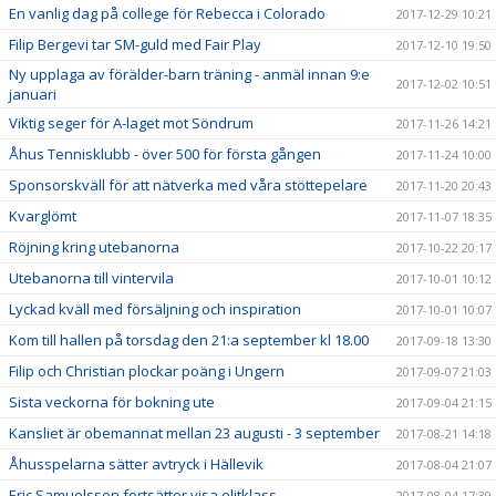
En vanlig dag på college för Rebecca i Colorado
2017-12-29 10:21
Filip Bergevi tar SM-guld med Fair Play
2017-12-10 19:50
Ny upplaga av förälder-barn träning - anmäl innan 9:e
2017-12-02 10:51
januari
Viktig seger för A-laget mot Söndrum
2017-11-26 14:21
Åhus Tennisklubb - över 500 för första gången
2017-11-24 10:00
Sponsorskväll för att nätverka med våra stöttepelare
2017-11-20 20:43
Kvarglömt
2017-11-07 18:35
Röjning kring utebanorna
2017-10-22 20:17
Utebanorna till vintervila
2017-10-01 10:12
Lyckad kväll med försäljning och inspiration
2017-10-01 10:07
Kom till hallen på torsdag den 21:a september kl 18.00
2017-09-18 13:30
Filip och Christian plockar poäng i Ungern
2017-09-07 21:03
Sista veckorna för bokning ute
2017-09-04 21:15
Kansliet är obemannat mellan 23 augusti - 3 september
2017-08-21 14:18
Åhusspelarna sätter avtryck i Hällevik
2017-08-04 21:07
Eric Samuelsson fortsätter visa elitklass
2017-08-04 17:39