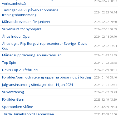
2024-02-27 08:37
verksamhetsår
Tävlingar 7-10/3 påverkar ordinarie
2024-02-23 10:14
träning/abonnemang
Månadsbrev mars för juniorer
2024-02-22 09:50
Vuxenkurs för nybörjare
2024-02-16 10:09
Åhus Indoor Open
2024-02-16 09:10
Åhus egna Filip Bergevi representerar Sverige i Davis
2024-02-02 17:04
Cup
Månadsuppdatering januari/februari
2024-01-22 11:39
Top Spin
2024-01-22 08:18
Davis Cup 2-3 februari
2024-01-19 10:31
Förälder/barn och vuxengrupperna börjar nu på lördag!
2024-01-10 08:40
Julgransinsamling söndagen den 14 jan 2024
2024-01-05 12:31
Vuxenträning
2024-01-02 09:43
Förälder-Barn
2023-12-19 13:59
Sparbanken Skåne
2023-12-19 09:03
Thilda Danielsson till Tennessee
2023-12-18 06:00