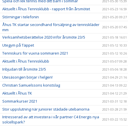
Spela och lek tennis med ditt barn i sommar
2021-05-30 15:39
Aktuellt i Åhus Tennisklubb - rapport från årsmötet
2021-05-23 16:59
Störningar i telefonin
2021-05-20 09:27
Åhus TK startar secondhand försäljning av tenniskläder
2021-05-20 07:45
mm
Verksamhetsberättelse 2020 inför årsmöte 23/5
2021-05-18 16:01
Utegym på Täppet
2021-05-12 10:33
Tenniskurs för vuxna sommaren 2021
2021-05-12 10:26
Aktuellt i Åhus Tennisklubb
2021-05-07 09:28
Inbjudan till årsmöte 23/5
2021-05-06 18:28
Utesäsongen börjar i helgen!
2021-04-29 21:16
Christian Samuelssons konstslag
2021-04-13 09:22
Aktuellt i Åhus TK
2021-04-12 21:29
Sommarkurser 2021
2021-03-31 12:18
Stor uppslutning när juniorer städade utebanorna
2021-03-28 21:59
Intresserad av att investera i vår partner C4 Energis nya
2021-03-22 15:52
solcellspark?