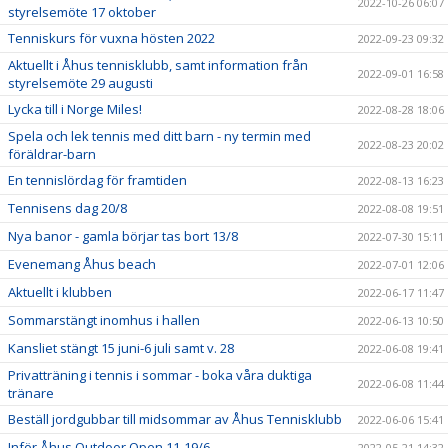
2022-10-26 06:07
styrelsemöte 17 oktober
Tenniskurs för vuxna hösten 2022
2022-09-23 09:32
Aktuellt i Åhus tennisklubb, samt information från
2022-09-01 16:58
styrelsemöte 29 augusti
Lycka till i Norge Miles!
2022-08-28 18:06
Spela och lek tennis med ditt barn - ny termin med
2022-08-23 20:02
föräldrar-barn
En tennislördag för framtiden
2022-08-13 16:23
Tennisens dag 20/8
2022-08-08 19:51
Nya banor - gamla börjar tas bort 13/8
2022-07-30 15:11
Evenemang Åhus beach
2022-07-01 12:06
Aktuellt i klubben
2022-06-17 11:47
Sommarstängt inomhus i hallen
2022-06-13 10:50
Kansliet stängt 15 juni-6 juli samt v. 28
2022-06-08 19:41
Privatträning i tennis i sommar - boka våra duktiga
2022-06-08 11:44
tränare
Beställ jordgubbar till midsommar av Åhus Tennisklubb
2022-06-06 15:41
Inför Åhus Outdoor Open 11-19/6
2022-05-21 14:32