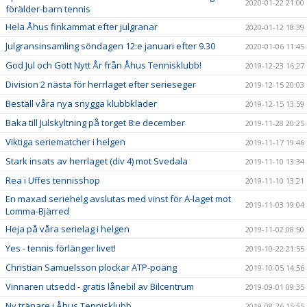
2020-01-22 21:00
förälder-barn tennis
Hela Åhus finkammat efter julgranar
2020-01-12 18:39
Julgransinsamling söndagen 12:e januari efter 9.30
2020-01-06 11:45
God Jul och Gott Nytt År från Åhus Tennisklubb!
2019-12-23 16:27
Division 2 nästa för herrlaget efter serieseger
2019-12-15 20:03
Beställ våra nya snygga klubbkläder
2019-12-15 13:59
Baka till Julskyltning på torget 8:e december
2019-11-28 20:25
Viktiga seriematcher i helgen
2019-11-17 19:46
Stark insats av herrlaget (div 4) mot Svedala
2019-11-10 13:34
Rea i Uffes tennisshop
2019-11-10 13:21
En maxad seriehelg avslutas med vinst för A-laget mot
2019-11-03 19:04
Lomma-Bjärred
Heja på våra serielag i helgen
2019-11-02 08:50
Yes - tennis förlänger livet!
2019-10-22 21:55
Christian Samuelsson plockar ATP-poäng
2019-10-05 14:56
Vinnaren utsedd - gratis lånebil av Bilcentrum
2019-09-01 09:35
Ny tränare i Åhus Tennisklubb
2019-08-26 15:55