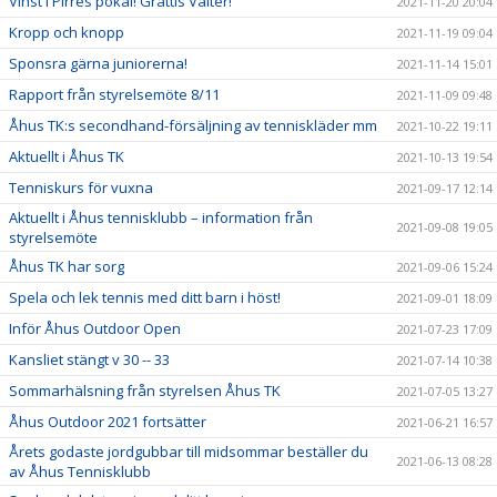
Vinst i Pirres pokal! Grattis Valter!
2021-11-20 20:04
Kropp och knopp
2021-11-19 09:04
Sponsra gärna juniorerna!
2021-11-14 15:01
Rapport från styrelsemöte 8/11
2021-11-09 09:48
Åhus TK:s secondhand-försäljning av tenniskläder mm
2021-10-22 19:11
Aktuellt i Åhus TK
2021-10-13 19:54
Tenniskurs för vuxna
2021-09-17 12:14
Aktuellt i Åhus tennisklubb – information från
2021-09-08 19:05
styrelsemöte
Åhus TK har sorg
2021-09-06 15:24
Spela och lek tennis med ditt barn i höst!
2021-09-01 18:09
Inför Åhus Outdoor Open
2021-07-23 17:09
Kansliet stängt v 30 -- 33
2021-07-14 10:38
Sommarhälsning från styrelsen Åhus TK
2021-07-05 13:27
Åhus Outdoor 2021 fortsätter
2021-06-21 16:57
Årets godaste jordgubbar till midsommar beställer du
2021-06-13 08:28
av Åhus Tennisklubb