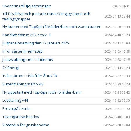
Sponsring till tjejsatsningen
2025-01-31
Till föräldrar och juniorer i utvecklingsgrupper och
2025-01-13 08:44
tävlingsgrupper
Ny kurser med TopSpin,Förälder/barn och vuxenkurser
2024-12-20 15:34
Kansliet stängt v.52 och v. 1
2024-12-18 08:28
Julgransinsamling den 12 januari 2025
2024-12-16 10:03
Inför vårterminen 2025
2024-12-09 10:58
Julavslutning med minitennis
2024-11-28 17:15
C4 Energi
2024-11-14 08:24
Två stjärnor i USA från Åhus TK
2024-11-07 17:33
Vuxenträning start v.45
2024-10-29 10:24
Ny uppstart med Top-Spin och Förälder/barn
2024-10-25 08:42
Lovträning v44
2024-10-22 09:30
Prova på tennis
2024-10-21 11:50
Tävlingsresa höstlov
2024-10-10 09:03
Vintervila för grusbanorna
2024-10-08 08:04