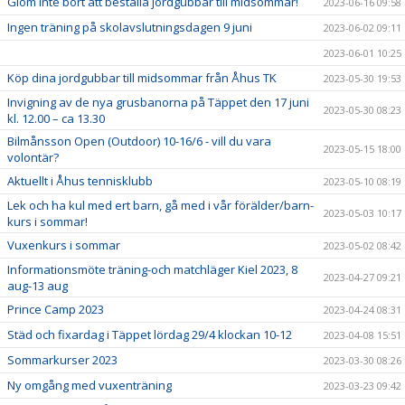
Glöm inte bort att beställa jordgubbar till midsommar!
2023-06-16 09:58
Ingen träning på skolavslutningsdagen 9 juni
2023-06-02 09:11
2023-06-01 10:25
Köp dina jordgubbar till midsommar från Åhus TK
2023-05-30 19:53
Invigning av de nya grusbanorna på Täppet den 17 juni
2023-05-30 08:23
kl. 12.00 – ca 13.30
Bilmånsson Open (Outdoor) 10-16/6 - vill du vara
2023-05-15 18:00
volontär?
Aktuellt i Åhus tennisklubb
2023-05-10 08:19
Lek och ha kul med ert barn, gå med i vår förälder/barn-
2023-05-03 10:17
kurs i sommar!
Vuxenkurs i sommar
2023-05-02 08:42
Informationsmöte träning-och matchläger Kiel 2023, 8
2023-04-27 09:21
aug-13 aug
Prince Camp 2023
2023-04-24 08:31
Städ och fixardag i Täppet lördag 29/4 klockan 10-12
2023-04-08 15:51
Sommarkurser 2023
2023-03-30 08:26
Ny omgång med vuxenträning
2023-03-23 09:42