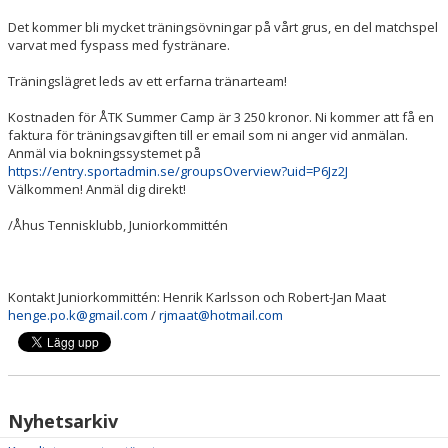
Det kommer bli mycket
träningsövningar på vårt grus
, en del matchspel
varvat med fyspass med fystränare.
Träningslägret leds av ett erfarna tränarteam
!
Kostnaden för
ÅTK Summer
Camp ä
r
3
250
kronor. Ni kommer att få en
faktura för träningsavgiften
ti
ll er
email
som ni anger vid anmäl
an.
Anmäl via bokningssystemet på
https://entry.sportadmin.se/groupsOverview?uid=P6Jz2J
Välkommen!
Anmäl dig direkt!
/Åhu
s Tennisklubb, Juniorkommittén
Kontakt Juniorkommittén:
Henrik Karlsson och Robert
-
Jan Maat
henge.po.k@gmail.com
/
rjmaat@hotmail.com
Nyhetsarkiv