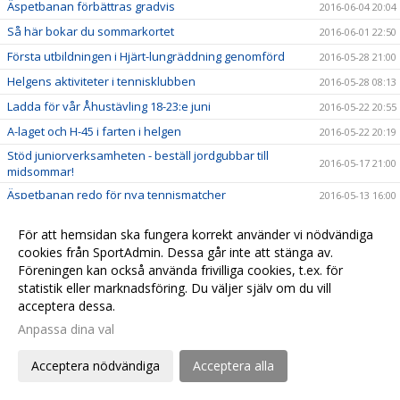
Äspetbanan förbättras gradvis
2016-06-04 20:04
Så här bokar du sommarkortet
2016-06-01 22:50
Första utbildningen i Hjärt-lungräddning genomförd
2016-05-28 21:00
Helgens aktiviteter i tennisklubben
2016-05-28 08:13
Ladda för vår Åhustävling 18-23:e juni
2016-05-22 20:55
A-laget och H-45 i farten i helgen
2016-05-22 20:19
Stöd juniorverksamheten - beställ jordgubbar till
2016-05-17 21:00
midsommar!
Äspetbanan redo för nya tennismatcher
2016-05-13 16:00
Några frågor till vår nye ordförande
2016-05-12 10:00
För att hemsidan ska fungera korrekt använder vi nödvändiga
Vår egen jordgubbshjälte!
2016-05-04 07:00
cookies från SportAdmin. Dessa går inte att stänga av.
Hjärtstartaren är nu på plats i hallen!
Föreningen kan också använda frivilliga cookies, t.ex. för
2016-05-01 10:00
statistik eller marknadsföring. Du väljer själv om du vill
I helgen öppnar vi för bokning av utebanorna på Täppet
2016-04-28 22:55
acceptera dessa.
Trumpeter och fanfarer - tack från Håkan!
2016-04-15 08:12
Anpassa dina val
Vilka är de bästa svenskarna på College i USA?
2016-04-13 15:56
Acceptera nödvändiga
Acceptera alla
Äspetbanan - slutet eller början på något nytt?
2016-04-11 09:00
Senior Sport School
2016-04-10 09:00