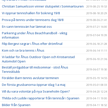
Christian Samuelsson vinner slutspelet i Sommartouren
2019-08-25 19:53
Vi öppnar tennishallen för bokning 19/8
2019-08-18 20:29
Prova på tennis under tennisens dag 18/8
2019-08-06 21:41
En sann tennisvän har lämnat oss
2019-07-21 16:00
Parkering under Åhus Beachhandboll - viktig
2019-07-04 19:39
information
Filip Bergevi segrar i Åhus efter drömfinal
2019-06-18 21:28
Kom och se bra tennis i Åhus
2019-06-14 11:11
Vi laddar för Åhus Outdoor Open och Kristianstad
2019-06-10 21:36
Automobil Open
Beställ jordgubbar till midsommar - stöd Åhus
2019-06-07 19:50
Tennisklubb
Förälder-Barn tennis avslutar terminen
2019-05-19 14:55
De första grusbanorna öppnar idag 1:a maj
2019-05-01 08:33
Vill du vara volontär på nya Svaneholm Open?
2019-04-20 12:24
Thilda och Ludde rapporterar från tennisår i Spanien
2019-04-11 19:00
Bilder från Spanien
2019-04-11 18:52