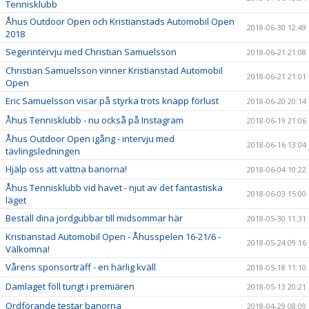
Tennisklubb
Åhus Outdoor Open och Kristianstads Automobil Open
2018-06-30 12:49
2018
Segerintervju med Christian Samuelsson
2018-06-21 21:08
Christian Samuelsson vinner Kristianstad Automobil
2018-06-21 21:01
Open
Eric Samuelsson visar på styrka trots knapp förlust
2018-06-20 20:14
Åhus Tennisklubb - nu också på Instagram
2018-06-19 21:06
Åhus Outdoor Open igång - intervju med
2018-06-16 13:04
tävlingsledningen
Hjälp oss att vattna banorna!
2018-06-04 10:22
Åhus Tennisklubb vid havet - njut av det fantastiska
2018-06-03 15:00
läget
Beställ dina jordgubbar till midsommar här
2018-05-30 11:31
Kristianstad Automobil Open - Åhusspelen 16-21/6 -
2018-05-24 09:16
Välkomna!
Vårens sponsorträff - en härlig kväll
2018-05-18 11:10
Damlaget föll tungt i premiären
2018-05-13 20:21
Ordförande testar banorna
2018-04-29 08:09