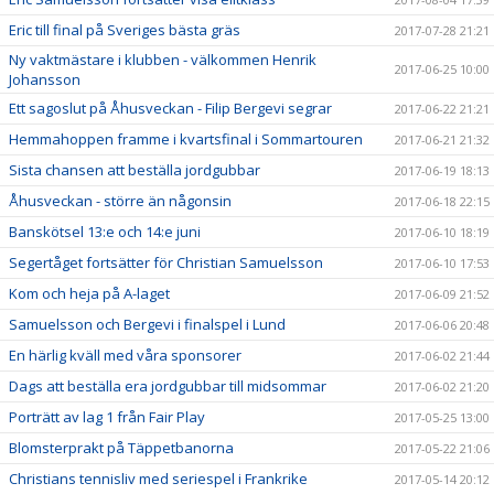
Eric till final på Sveriges bästa gräs
2017-07-28 21:21
Ny vaktmästare i klubben - välkommen Henrik
2017-06-25 10:00
Johansson
Ett sagoslut på Åhusveckan - Filip Bergevi segrar
2017-06-22 21:21
Hemmahoppen framme i kvartsfinal i Sommartouren
2017-06-21 21:32
Sista chansen att beställa jordgubbar
2017-06-19 18:13
Åhusveckan - större än någonsin
2017-06-18 22:15
Banskötsel 13:e och 14:e juni
2017-06-10 18:19
Segertåget fortsätter för Christian Samuelsson
2017-06-10 17:53
Kom och heja på A-laget
2017-06-09 21:52
Samuelsson och Bergevi i finalspel i Lund
2017-06-06 20:48
En härlig kväll med våra sponsorer
2017-06-02 21:44
Dags att beställa era jordgubbar till midsommar
2017-06-02 21:20
Porträtt av lag 1 från Fair Play
2017-05-25 13:00
Blomsterprakt på Täppetbanorna
2017-05-22 21:06
Christians tennisliv med seriespel i Frankrike
2017-05-14 20:12