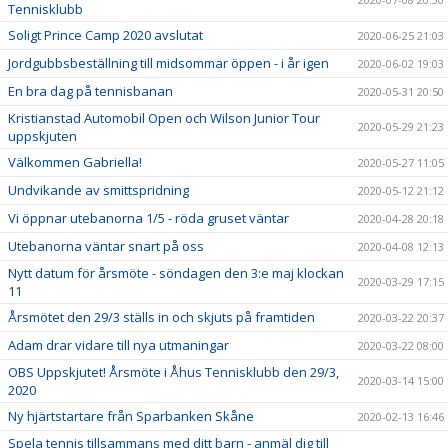
Tennisklubb
Soligt Prince Camp 2020 avslutat
2020-06-25 21:03
Jordgubbsbeställning till midsommar öppen - i år igen
2020-06-02 19:03
En bra dag på tennisbanan
2020-05-31 20:50
Kristianstad Automobil Open och Wilson Junior Tour
2020-05-29 21:23
uppskjuten
Välkommen Gabriella!
2020-05-27 11:05
Undvikande av smittspridning
2020-05-12 21:12
Vi öppnar utebanorna 1/5 - röda gruset väntar
2020-04-28 20:18
Utebanorna väntar snart på oss
2020-04-08 12:13
Nytt datum för årsmöte - söndagen den 3:e maj klockan
2020-03-29 17:15
11
Årsmötet den 29/3 ställs in och skjuts på framtiden
2020-03-22 20:37
Adam drar vidare till nya utmaningar
2020-03-22 08:00
OBS Uppskjutet! Årsmöte i Åhus Tennisklubb den 29/3,
2020-03-14 15:00
2020
Ny hjärtstartare från Sparbanken Skåne
2020-02-13 16:46
Spela tennis tillsammans med ditt barn - anmäl dig till