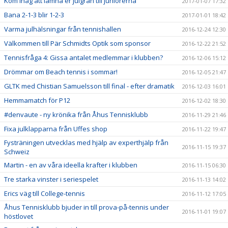
Kom ihåg att lämna er julgran till juniorerna
2017-01-07 17:32
Bana 2-1-3 blir 1-2-3
2017-01-01 18:42
Varma julhälsningar från tennishallen
2016-12-24 12:30
Välkommen till Pär Schmidts Optik som sponsor
2016-12-22 21:52
Tennisfråga 4: Gissa antalet medlemmar i klubben?
2016-12-06 15:12
Drömmar om Beach tennis i sommar!
2016-12-05 21:47
GLTK med Chistian Samuelsson till final - efter dramatik
2016-12-03 16:01
Hemmamatch för P12
2016-12-02 18:30
#denvaute - ny krönika från Åhus Tennisklubb
2016-11-29 21:46
Fixa julklapparna från Uffes shop
2016-11-22 19:47
Fysträningen utvecklas med hjälp av experthjälp från
2016-11-15 19:37
Schweiz
Martin - en av våra ideella krafter i klubben
2016-11-15 06:30
Tre starka vinster i seriespelet
2016-11-13 14:02
Erics väg till College-tennis
2016-11-12 17:05
Åhus Tennisklubb bjuder in till prova-på-tennis under
2016-11-01 19:07
höstlovet