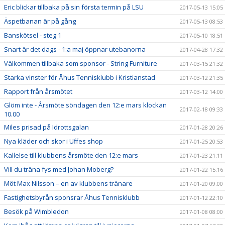
Eric blickar tillbaka på sin första termin på LSU
2017-05-13 15:05
Äspetbanan är på gång
2017-05-13 08:53
Banskötsel - steg 1
2017-05-10 18:51
Snart är det dags - 1:a maj öppnar utebanorna
2017-04-28 17:32
Välkommen tillbaka som sponsor - String Furniture
2017-03-15 21:32
Starka vinster för Åhus Tennisklubb i Kristianstad
2017-03-12 21:35
Rapport från årsmötet
2017-03-12 14:00
Glöm inte - Årsmöte söndagen den 12:e mars klockan
2017-02-18 09:33
10.00
Miles prisad på Idrottsgalan
2017-01-28 20:26
Nya kläder och skor i Uffes shop
2017-01-25 20:53
Kallelse till klubbens årsmöte den 12:e mars
2017-01-23 21:11
Vill du träna fys med Johan Moberg?
2017-01-22 15:16
Möt Max Nilsson – en av klubbens tränare
2017-01-20 09:00
Fastighetsbyrån sponsrar Åhus Tennisklubb
2017-01-12 22:10
Besök på Wimbledon
2017-01-08 08:00