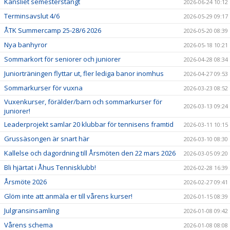
Kansliet semesterstängt
2026-06-24 10:12
Terminsavslut 4/6
2026-05-29 09:17
ÅTK Summercamp 25-28/6 2026
2026-05-20 08:39
Nya banhyror
2026-05-18 10:21
Sommarkort för seniorer och juniorer
2026-04-28 08:34
Juniorträningen flyttar ut, fler lediga banor inomhus
2026-04-27 09:53
Sommarkurser för vuxna
2026-03-23 08:52
Vuxenkurser, förälder/barn och sommarkurser för
2026-03-13 09:24
juniorer!
Leaderprojekt samlar 20 klubbar för tennisens framtid
2026-03-11 10:15
Grussäsongen är snart här
2026-03-10 08:30
Kallelse och dagordning till Årsmöten den 22 mars 2026
2026-03-05 09:20
Bli hjärtat i Åhus Tennisklubb!
2026-02-28 16:39
Årsmöte 2026
2026-02-27 09:41
Glöm inte att anmäla er till vårens kurser!
2026-01-15 08:39
Julgransinsamling
2026-01-08 09:42
Vårens schema
2026-01-08 08:08