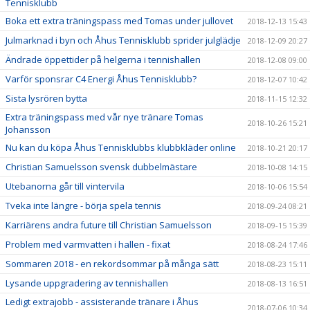
Tennisklubb
Boka ett extra träningspass med Tomas under jullovet
2018-12-13 15:43
Julmarknad i byn och Åhus Tennisklubb sprider julglädje
2018-12-09 20:27
Ändrade öppettider på helgerna i tennishallen
2018-12-08 09:00
Varför sponsrar C4 Energi Åhus Tennisklubb?
2018-12-07 10:42
Sista lysrören bytta
2018-11-15 12:32
Extra träningspass med vår nye tränare Tomas
2018-10-26 15:21
Johansson
Nu kan du köpa Åhus Tennisklubbs klubbkläder online
2018-10-21 20:17
Christian Samuelsson svensk dubbelmästare
2018-10-08 14:15
Utebanorna går till vintervila
2018-10-06 15:54
Tveka inte längre - börja spela tennis
2018-09-24 08:21
Karriärens andra future till Christian Samuelsson
2018-09-15 15:39
Problem med varmvatten i hallen - fixat
2018-08-24 17:46
Sommaren 2018 - en rekordsommar på många sätt
2018-08-23 15:11
Lysande uppgradering av tennishallen
2018-08-13 16:51
Ledigt extrajobb - assisterande tränare i Åhus
2018-07-06 10:34