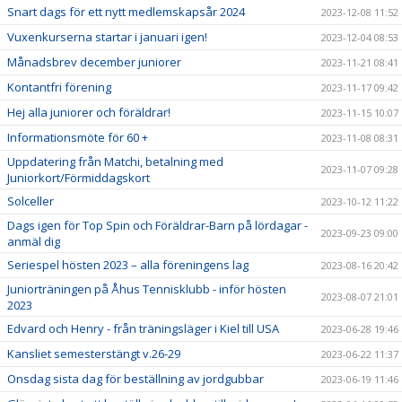
Snart dags för ett nytt medlemskapsår 2024
2023-12-08 11:52
Vuxenkurserna startar i januari igen!
2023-12-04 08:53
Månadsbrev december juniorer
2023-11-21 08:41
Kontantfri förening
2023-11-17 09:42
Hej alla juniorer och föräldrar!
2023-11-15 10:07
Informationsmöte för 60 +
2023-11-08 08:31
Uppdatering från Matchi, betalning med
2023-11-07 09:28
Juniorkort/Förmiddagskort
Solceller
2023-10-12 11:22
Dags igen för Top Spin och Föräldrar-Barn på lördagar -
2023-09-23 09:00
anmäl dig
Seriespel hösten 2023 – alla föreningens lag
2023-08-16 20:42
Juniorträningen på Åhus Tennisklubb - inför hösten
2023-08-07 21:01
2023
Edvard och Henry - från träningsläger i Kiel till USA
2023-06-28 19:46
Kansliet semesterstängt v.26-29
2023-06-22 11:37
Onsdag sista dag för beställning av jordgubbar
2023-06-19 11:46