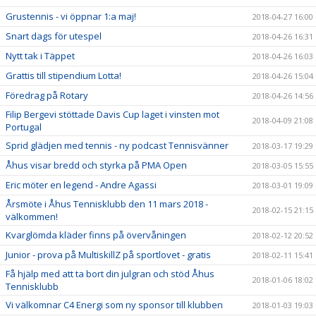
Grustennis - vi öppnar 1:a maj!
2018-04-27 16:00
Snart dags för utespel
2018-04-26 16:31
Nytt tak i Täppet
2018-04-26 16:03
Grattis till stipendium Lotta!
2018-04-26 15:04
Föredrag på Rotary
2018-04-26 14:56
Filip Bergevi stöttade Davis Cup laget i vinsten mot
2018-04-09 21:08
Portugal
Sprid glädjen med tennis - ny podcast Tennisvänner
2018-03-17 19:29
Åhus visar bredd och styrka på PMA Open
2018-03-05 15:55
Eric möter en legend - Andre Agassi
2018-03-01 19:09
Årsmöte i Åhus Tennisklubb den 11 mars 2018 -
2018-02-15 21:15
välkommen!
Kvarglömda kläder finns på övervåningen
2018-02-12 20:52
Junior - prova på MultiskillZ på sportlovet - gratis
2018-02-11 15:41
Få hjälp med att ta bort din julgran och stöd Åhus
2018-01-06 18:02
Tennisklubb
Vi välkomnar C4 Energi som ny sponsor till klubben
2018-01-03 19:03