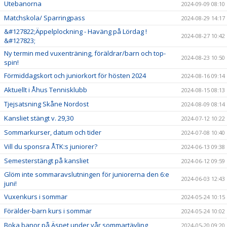
Utebanorna
2024-09-09 08:10
Matchskola/ Sparringpass
2024-08-29 14:17
&#127822;Äppelplockning - Haväng på Lördag !
2024-08-27 10:42
&#127823;
Ny termin med vuxenträning, föräldrar/barn och top-
2024-08-23 10:50
spin!
Förmiddagskort och juniorkort för hösten 2024
2024-08-16 09:14
Aktuellt i Åhus Tennisklubb
2024-08-15 08:13
Tjejsatsning Skåne Nordost
2024-08-09 08:14
Kansliet stängt v. 29,30
2024-07-12 10:22
Sommarkurser, datum och tider
2024-07-08 10:40
Vill du sponsra ÅTK:s juniorer?
2024-06-13 09:38
Semesterstängt på kansliet
2024-06-12 09:59
Glöm inte sommaravslutningen för juniorerna den 6:e
2024-06-03 12:43
juni!
Vuxenkurs i sommar
2024-05-24 10:15
Förälder-barn kurs i sommar
2024-05-24 10:02
Boka banor på Äspet under vår sommartävling
2024-05-20 09:20