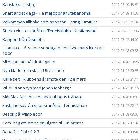
Banskötsel - steg 1
2017-05-10 18:51
Snart är det dags - 1:a maj öppnar utebanorna
2017-04-28 17:32
Välkommen tillbaka som sponsor - String Furniture
2017-03-15 21:32
Starka vinster för Åhus Tennisklubb i Kristianstad
2017-03-12 21:35
Rapport från årsmötet
2017-03-12 14:00
Glöm inte - Årsmöte söndagen den 12:e mars klockan
2017-02-18 09:33
10.00
Miles prisad på Idrottsgalan
2017-01-28 20:26
Nya kläder och skor i Uffes shop
2017-01-25 20:53
Kallelse till klubbens årsmöte den 12:e mars
2017-01-23 21:11
Vill du träna fys med Johan Moberg?
2017-01-22 15:16
Möt Max Nilsson – en av klubbens tränare
2017-01-20 09:00
Fastighetsbyrån sponsrar Åhus Tennisklubb
2017-01-12 22:10
Besök på Wimbledon
2017-01-08 08:00
Kom ihåg att lämna er julgran till juniorerna
2017-01-07 17:32
Bana 2-1-3 blir 1-2-3
2017-01-01 18:42