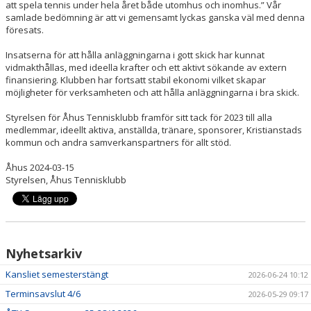
att spela tennis under hela året både utomhus och inomhus.”
Vår
samlade bedömning är att vi gemensamt lyckas ganska väl med denna
föresats.
Insatserna för att hålla anläggningarna i gott skick har kunnat
vidmakthållas, med ideella krafter och ett aktivt sökande av extern
finansiering. Klubben har fortsatt stabil ekonomi vilket skapar
möjligheter för verksamheten och att hålla anläggningarna i bra skick.
Styrelsen för Åhus Tennisklubb framför sitt tack för 202
3
till all
a
medlemmar, ideellt aktiva, anställda, tränare, sponsorer, Kristianstads
kommun och andra samverkanspartners för allt stöd.
Åhus 202
4
-03-
15
Styrelsen, Åhus Tennisklubb
Nyhetsarkiv
Kansliet semesterstängt
2026-06-24 10:12
Terminsavslut 4/6
2026-05-29 09:17