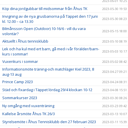
2023-06-01 10:25
Köp dina jordgubbar till midsommar från Åhus TK
2023-05-30 19:53
Invigning av de nya grusbanorna på Täppet den 17 juni
2023-05-30 08:23
kl. 12.00 – ca 13.30
Bilmånsson Open (Outdoor) 10-16/6 - vill du vara
2023-05-15 18:00
volontär?
Aktuellt i Åhus tennisklubb
2023-05-10 08:19
Lek och ha kul med ert barn, gå med i vår förälder/barn-
2023-05-03 10:17
kurs i sommar!
Vuxenkurs i sommar
2023-05-02 08:42
Informationsmöte träning-och matchläger Kiel 2023, 8
2023-04-27 09:21
aug-13 aug
Prince Camp 2023
2023-04-24 08:31
Städ och fixardag i Täppet lördag 29/4 klockan 10-12
2023-04-08 15:51
Sommarkurser 2023
2023-03-30 08:26
Ny omgång med vuxenträning
2023-03-23 09:42
Kallelse årsmöte Åhus TK 26/3
2023-03-13 10:07
Styrelsemöte i Åhus Tennisklubb den 27 februari 2023
2023-03-11 15:39