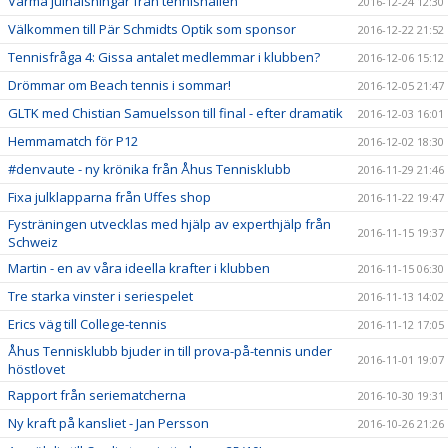
Varma julhälsningar från tennishallen
2016-12-24 12:30
Välkommen till Pär Schmidts Optik som sponsor
2016-12-22 21:52
Tennisfråga 4: Gissa antalet medlemmar i klubben?
2016-12-06 15:12
Drömmar om Beach tennis i sommar!
2016-12-05 21:47
GLTK med Chistian Samuelsson till final - efter dramatik
2016-12-03 16:01
Hemmamatch för P12
2016-12-02 18:30
#denvaute - ny krönika från Åhus Tennisklubb
2016-11-29 21:46
Fixa julklapparna från Uffes shop
2016-11-22 19:47
Fysträningen utvecklas med hjälp av experthjälp från
2016-11-15 19:37
Schweiz
Martin - en av våra ideella krafter i klubben
2016-11-15 06:30
Tre starka vinster i seriespelet
2016-11-13 14:02
Erics väg till College-tennis
2016-11-12 17:05
Åhus Tennisklubb bjuder in till prova-på-tennis under
2016-11-01 19:07
höstlovet
Rapport från seriematcherna
2016-10-30 19:31
Ny kraft på kansliet - Jan Persson
2016-10-26 21:26