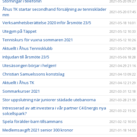
Störningar i telefonin
2021-05-20 09:27
Åhus TK startar secondhand försäljning av tenniskläder
2021-05-20 07:45
mm
Verksamhetsberättelse 2020 inför årsmöte 23/5
2021-05-18 16:01
Utegym på Täppet
2021-05-12 10:33
Tenniskurs för vuxna sommaren 2021
2021-05-12 10:26
Aktuellt i Åhus Tennisklubb
2021-05-07 09:28
Inbjudan till årsmöte 23/5
2021-05-06 18:28
Utesäsongen börjar i helgen!
2021-04-29 21:16
Christian Samuelssons konstslag
2021-04-13 09:22
Aktuellt i Åhus TK
2021-04-12 21:29
Sommarkurser 2021
2021-03-31 12:18
Stor uppslutning när juniorer städade utebanorna
2021-03-28 21:59
Intresserad av att investera i vår partner C4 Energis nya
2021-03-22 15:52
solcellspark?
Spela förälder-barn tillsammans
2021-02-12 10:05
Medlemsavgift 2021 senior 300 kronor
2021-01-18 14:55