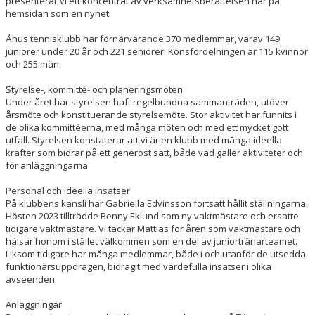
presenterar vi e
tt koncentrat
av verksamhetsberättelsen här på
hemsidan som en nyhet.
ÅTK TRÄNINGSVERKSAMHET
Åhus tennisklubb har förnärvarande 370 medlemmar, varav 149
juniorer under 20 år och 221 seniorer. Könsfördelningen är 115 kvinnor
och 255 män.
Styrelse-, kommitté- och planeringsmöten
Under året har styrelsen haft
regelbundna
sammanträden, utöver
årsmöte och konstituerande styrelsemöte. Stor aktivitet har funnits i
de olika kommittéerna, med många möten och med ett mycket gott
utfall. Styrelsen konstaterar att vi är en klubb med många ideella
krafter som bidrar på ett generöst sätt
, både vad gäller aktiviteter och
för anläggningarna.
Personal och ideella insatser
På k
lubbens
kansli har
Gabriella Edvinsson
fortsatt hållit ställningarna.
Hösten 2023 tillträdde Benny Eklund som ny vaktmästare och ersatte
tidigare vaktmästare
.
Vi tackar Mattias för åren som vaktmästare och
hälsar honom i stället välkommen som en del av juniortränarteamet.
Liksom tidigare har många medlemmar, både i och utanför de utsedda
funktionärsuppdragen, bidragit med värdefulla insatser i olika
avseenden.
Anläggningar