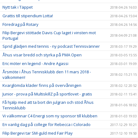
Nytt tak i Täppet
2018-04-26 16:03
Grattis till stipendium Lotta!
2018-04-26 15:04
Föredrag på Rotary
2018-04-26 14:56
Filip Bergevi stöttade Davis Cup laget i vinsten mot
2018-04-09 21:08
Portugal
Sprid glädjen med tennis - ny podcast Tennisvänner
2018-03-17 19:29
Åhus visar bredd och styrka på PMA Open
2018-03-05 15:55
Eric möter en legend - Andre Agassi
2018-03-01 19:09
Årsmöte i Åhus Tennisklubb den 11 mars 2018 -
2018-02-15 21:15
välkommen!
Kvarglömda kläder finns på övervåningen
2018-02-12 20:52
Junior - prova på MultiskillZ på sportlovet - gratis
2018-02-11 15:41
Få hjälp med att ta bort din julgran och stöd Åhus
2018-01-06 18:02
Tennisklubb
Vi välkomnar C4 Energi som ny sponsor till klubben
2018-01-03 19:03
En vanlig dag på college för Rebecca i Colorado
2017-12-29 10:21
Filip Bergevi tar SM-guld med Fair Play
2017-12-10 19:50