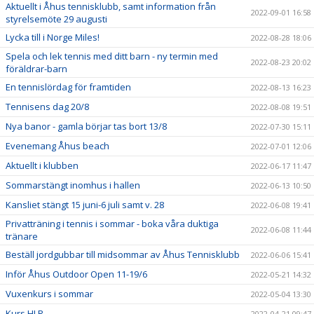
Aktuellt i Åhus tennisklubb, samt information från
2022-09-01 16:58
styrelsemöte 29 augusti
Lycka till i Norge Miles!
2022-08-28 18:06
Spela och lek tennis med ditt barn - ny termin med
2022-08-23 20:02
föräldrar-barn
En tennislördag för framtiden
2022-08-13 16:23
Tennisens dag 20/8
2022-08-08 19:51
Nya banor - gamla börjar tas bort 13/8
2022-07-30 15:11
Evenemang Åhus beach
2022-07-01 12:06
Aktuellt i klubben
2022-06-17 11:47
Sommarstängt inomhus i hallen
2022-06-13 10:50
Kansliet stängt 15 juni-6 juli samt v. 28
2022-06-08 19:41
Privatträning i tennis i sommar - boka våra duktiga
2022-06-08 11:44
tränare
Beställ jordgubbar till midsommar av Åhus Tennisklubb
2022-06-06 15:41
Inför Åhus Outdoor Open 11-19/6
2022-05-21 14:32
Vuxenkurs i sommar
2022-05-04 13:30
Kurs HLR
2022-04-21 09:47