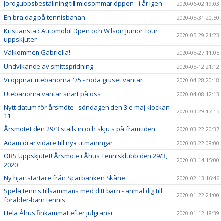
Jordgubbsbeställning till midsommar öppen - i år igen
2020-06-02 19:03
En bra dag på tennisbanan
2020-05-31 20:50
Kristianstad Automobil Open och Wilson Junior Tour
2020-05-29 21:23
uppskjuten
Välkommen Gabriella!
2020-05-27 11:05
Undvikande av smittspridning
2020-05-12 21:12
Vi öppnar utebanorna 1/5 - röda gruset väntar
2020-04-28 20:18
Utebanorna väntar snart på oss
2020-04-08 12:13
Nytt datum för årsmöte - söndagen den 3:e maj klockan
2020-03-29 17:15
11
Årsmötet den 29/3 ställs in och skjuts på framtiden
2020-03-22 20:37
Adam drar vidare till nya utmaningar
2020-03-22 08:00
OBS Uppskjutet! Årsmöte i Åhus Tennisklubb den 29/3,
2020-03-14 15:00
2020
Ny hjärtstartare från Sparbanken Skåne
2020-02-13 16:46
Spela tennis tillsammans med ditt barn - anmäl dig till
2020-01-22 21:00
förälder-barn tennis
Hela Åhus finkammat efter julgranar
2020-01-12 18:39