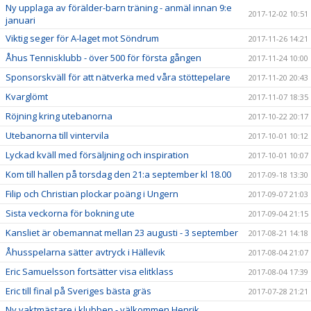
Ny upplaga av förälder-barn träning - anmäl innan 9:e
2017-12-02 10:51
januari
Viktig seger för A-laget mot Söndrum
2017-11-26 14:21
Åhus Tennisklubb - över 500 för första gången
2017-11-24 10:00
Sponsorskväll för att nätverka med våra stöttepelare
2017-11-20 20:43
Kvarglömt
2017-11-07 18:35
Röjning kring utebanorna
2017-10-22 20:17
Utebanorna till vintervila
2017-10-01 10:12
Lyckad kväll med försäljning och inspiration
2017-10-01 10:07
Kom till hallen på torsdag den 21:a september kl 18.00
2017-09-18 13:30
Filip och Christian plockar poäng i Ungern
2017-09-07 21:03
Sista veckorna för bokning ute
2017-09-04 21:15
Kansliet är obemannat mellan 23 augusti - 3 september
2017-08-21 14:18
Åhusspelarna sätter avtryck i Hällevik
2017-08-04 21:07
Eric Samuelsson fortsätter visa elitklass
2017-08-04 17:39
Eric till final på Sveriges bästa gräs
2017-07-28 21:21
Ny vaktmästare i klubben - välkommen Henrik