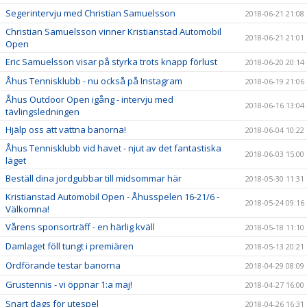
Segerintervju med Christian Samuelsson
2018-06-21 21:08
Christian Samuelsson vinner Kristianstad Automobil
2018-06-21 21:01
Open
Eric Samuelsson visar på styrka trots knapp förlust
2018-06-20 20:14
Åhus Tennisklubb - nu också på Instagram
2018-06-19 21:06
Åhus Outdoor Open igång - intervju med
2018-06-16 13:04
tävlingsledningen
Hjälp oss att vattna banorna!
2018-06-04 10:22
Åhus Tennisklubb vid havet - njut av det fantastiska
2018-06-03 15:00
läget
Beställ dina jordgubbar till midsommar här
2018-05-30 11:31
Kristianstad Automobil Open - Åhusspelen 16-21/6 -
2018-05-24 09:16
Välkomna!
Vårens sponsorträff - en härlig kväll
2018-05-18 11:10
Damlaget föll tungt i premiären
2018-05-13 20:21
Ordförande testar banorna
2018-04-29 08:09
Grustennis - vi öppnar 1:a maj!
2018-04-27 16:00
Snart dags för utespel
2018-04-26 16:31