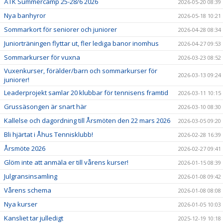
ÅTK Summercamp 25-28/6 2026
2026-05-20 08:39
Nya banhyror
2026-05-18 10:21
Sommarkort för seniorer och juniorer
2026-04-28 08:34
Juniorträningen flyttar ut, fler lediga banor inomhus
2026-04-27 09:53
Sommarkurser för vuxna
2026-03-23 08:52
Vuxenkurser, förälder/barn och sommarkurser för
2026-03-13 09:24
juniorer!
Leaderprojekt samlar 20 klubbar för tennisens framtid
2026-03-11 10:15
Grussäsongen är snart här
2026-03-10 08:30
Kallelse och dagordning till Årsmöten den 22 mars 2026
2026-03-05 09:20
Bli hjärtat i Åhus Tennisklubb!
2026-02-28 16:39
Årsmöte 2026
2026-02-27 09:41
Glöm inte att anmäla er till vårens kurser!
2026-01-15 08:39
Julgransinsamling
2026-01-08 09:42
Vårens schema
2026-01-08 08:08
Nya kurser
2026-01-05 10:03
Kansliet tar julledigt
2025-12-19 10:18