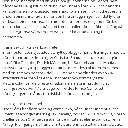
Den stora insatsen
med att lägga om grusbanorna på Täppet, som
påbörjades i augusti
2022, fullföljdes under våren 2023 och
banorna
var spelklara inför
utesäsongen i maj. Föreningen fick mycket beröm
under sommarmånaderna för den fina anläggningen och det lyft för
verksamheten som insatsen medfört. Under hösten genomfördes
installation av solceller på taket i tennishallen för att säkra tillgång på
el och begränsa sårbarheten vad gäller kostnadsökning för
densamma.
Tränings- och kursverksamheten
Inför hösten 2023 sjösattes ett nytt upplägg för juniorträningen med ett
tränarteam, under ledning av Christian Samuelsson. I teamet ingår
också Filip Tillström, Fredrik Månsson, Ulf Samuelsson och Mattias
Emilsson.
Det nya upplägget enkätutvärderades i oktober/november
med ett
gott och positivt utfall.
I juli månad anordnades även 202
3
intensivkurser för våra egna ungdomar och sommargäster.
Matchskolan ger de yngsta ungdomarna en bra introduktion till
tävlingsspelet. För 1
7
:e året genomfördes Prince Camp, ett
träningsläger där Åhus tennisklubb står som arrangör.
Tävlings- och seriespel
Under året har flera serielag varit aktiva, både under inomhus- och
utomhussäsongen
(herrlag 1+2, damlag, pojkar 15+13, flickor 13, Green
Challenge och Orange League för de yngsta spelarna samt ett herrar
45-lag)
. Framgångarna handlar inte bara om resultat, utan om att växa