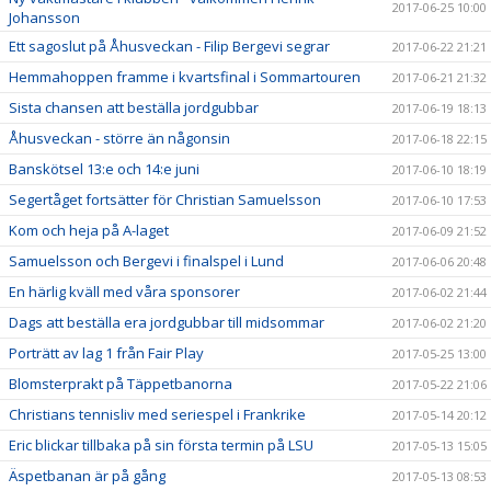
2017-06-25 10:00
Johansson
Ett sagoslut på Åhusveckan - Filip Bergevi segrar
2017-06-22 21:21
Hemmahoppen framme i kvartsfinal i Sommartouren
2017-06-21 21:32
Sista chansen att beställa jordgubbar
2017-06-19 18:13
Åhusveckan - större än någonsin
2017-06-18 22:15
Banskötsel 13:e och 14:e juni
2017-06-10 18:19
Segertåget fortsätter för Christian Samuelsson
2017-06-10 17:53
Kom och heja på A-laget
2017-06-09 21:52
Samuelsson och Bergevi i finalspel i Lund
2017-06-06 20:48
En härlig kväll med våra sponsorer
2017-06-02 21:44
Dags att beställa era jordgubbar till midsommar
2017-06-02 21:20
Porträtt av lag 1 från Fair Play
2017-05-25 13:00
Blomsterprakt på Täppetbanorna
2017-05-22 21:06
Christians tennisliv med seriespel i Frankrike
2017-05-14 20:12
Eric blickar tillbaka på sin första termin på LSU
2017-05-13 15:05
Äspetbanan är på gång
2017-05-13 08:53