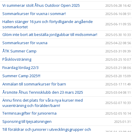
Vi summerar stolt Åhus Outdoor Open 2025
2025-06-28 16:42
Sommarkurser för vuxna i sommar!
2025-06-16 08:51
Hallen stänger 16 juni och förtydligande angående
2025-06-11 09:55
sommarkortet
Glöm inte bort att beställa jordgubbar till midsommar!
2025-05-30 10:33
Sommarkurser för vuxna
2025-04-22 08:56
ÅTK Summer Camp
2025-03-31 09:39
Påsklovsträning
2025-03-25 10:07
Fixardag lördag 22/3
2025-03-21 08:06
Summer Camp 2025!!!
2025-03-20 15:09
Anmälan till sommarkurser för barn
2025-03-17 11:49
Årsmöte Åhus Tennisklubb den 23 mars 2025
2025-03-04 08:11
Ännu finns det plats för våra nya kurser med
2025-02-07 10:33
vuxenträning och förälder/barn!
Terminsavgifter för juniorerna
2025-02-05 10:14
Sponsring till tjejsatsningen
2025-01-31
Till föräldrar och juniorer i utvecklingsgrupper och
2025-01-13 08:44