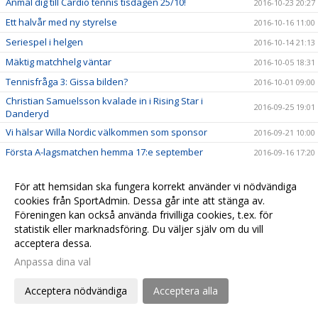
Anmäl dig till Cardio tennis tisdagen 25/10!
2016-10-23 20:27
Ett halvår med ny styrelse
2016-10-16 11:00
Seriespel i helgen
2016-10-14 21:13
Mäktig matchhelg väntar
2016-10-05 18:31
Tennisfråga 3: Gissa bilden?
2016-10-01 09:00
Christian Samuelsson kvalade in i Rising Star i
2016-09-25 19:01
Danderyd
Vi hälsar Willa Nordic välkommen som sponsor
2016-09-21 10:00
Första A-lagsmatchen hemma 17:e september
2016-09-16 17:20
Legendarisk fystränare ger nya tips till Åhus
2016-09-15 19:29
Tennisklubb
För att hemsidan ska fungera korrekt använder vi nödvändiga
cookies från SportAdmin. Dessa går inte att stänga av.
Förälder-barn träningen tillbaka - dags för anmälning
2016-09-13 21:48
Föreningen kan också använda frivilliga cookies, t.ex. för
Rätt svar på Tennisfråga 2: Gissa bilden?
2016-09-12 22:19
statistik eller marknadsföring. Du väljer själv om du vill
Kvarglömda kläder
acceptera dessa.
2016-09-06 18:48
Anpassa dina val
Tennisfråga 2: Gissa bilden?
2016-09-06 08:00
Sista chansen att anmäla sig till damernas gruppspel
2016-09-04 21:11
Acceptera nödvändiga
Acceptera alla
Tennisfråga 1: Gissa bilden?
2016-08-30 08:00