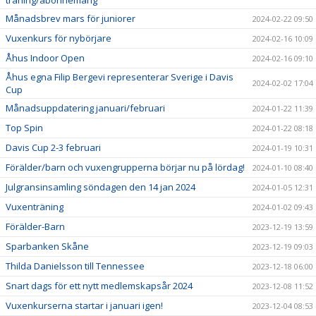
träning/abonnemang
Månadsbrev mars för juniorer
2024-02-22 09:50
Vuxenkurs för nybörjare
2024-02-16 10:09
Åhus Indoor Open
2024-02-16 09:10
Åhus egna Filip Bergevi representerar Sverige i Davis
2024-02-02 17:04
Cup
Månadsuppdatering januari/februari
2024-01-22 11:39
Top Spin
2024-01-22 08:18
Davis Cup 2-3 februari
2024-01-19 10:31
Förälder/barn och vuxengrupperna börjar nu på lördag!
2024-01-10 08:40
Julgransinsamling söndagen den 14 jan 2024
2024-01-05 12:31
Vuxenträning
2024-01-02 09:43
Förälder-Barn
2023-12-19 13:59
Sparbanken Skåne
2023-12-19 09:03
Thilda Danielsson till Tennessee
2023-12-18 06:00
Snart dags för ett nytt medlemskapsår 2024
2023-12-08 11:52
Vuxenkurserna startar i januari igen!
2023-12-04 08:53