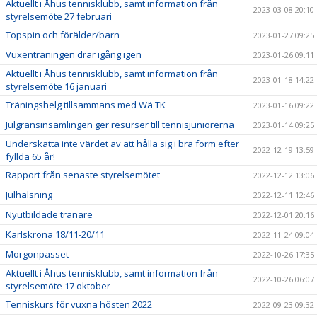
Aktuellt i Åhus tennisklubb, samt information från
2023-03-08 20:10
styrelsemöte 27 februari
Topspin och förälder/barn
2023-01-27 09:25
Vuxenträningen drar igång igen
2023-01-26 09:11
Aktuellt i Åhus tennisklubb, samt information från
2023-01-18 14:22
styrelsemöte 16 januari
Träningshelg tillsammans med Wä TK
2023-01-16 09:22
Julgransinsamlingen ger resurser till tennisjuniorerna
2023-01-14 09:25
Underskatta inte värdet av att hålla sig i bra form efter
2022-12-19 13:59
fyllda 65 år!
Rapport från senaste styrelsemötet
2022-12-12 13:06
Julhälsning
2022-12-11 12:46
Nyutbildade tränare
2022-12-01 20:16
Karlskrona 18/11-20/11
2022-11-24 09:04
Morgonpasset
2022-10-26 17:35
Aktuellt i Åhus tennisklubb, samt information från
2022-10-26 06:07
styrelsemöte 17 oktober
Tenniskurs för vuxna hösten 2022
2022-09-23 09:32