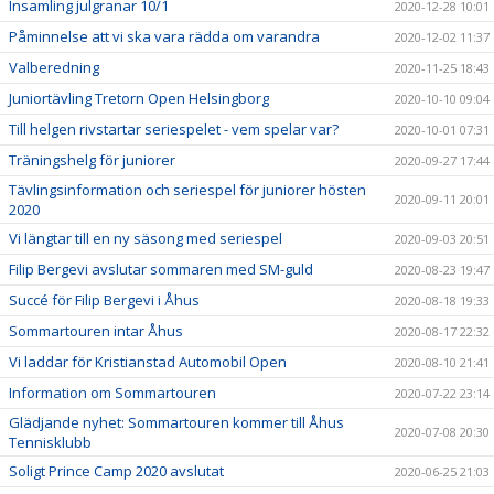
Insamling julgranar 10/1
2020-12-28 10:01
Påminnelse att vi ska vara rädda om varandra
2020-12-02 11:37
Valberedning
2020-11-25 18:43
Juniortävling Tretorn Open Helsingborg
2020-10-10 09:04
Till helgen rivstartar seriespelet - vem spelar var?
2020-10-01 07:31
Träningshelg för juniorer
2020-09-27 17:44
Tävlingsinformation och seriespel för juniorer hösten
2020-09-11 20:01
2020
Vi längtar till en ny säsong med seriespel
2020-09-03 20:51
Filip Bergevi avslutar sommaren med SM-guld
2020-08-23 19:47
Succé för Filip Bergevi i Åhus
2020-08-18 19:33
Sommartouren intar Åhus
2020-08-17 22:32
Vi laddar för Kristianstad Automobil Open
2020-08-10 21:41
Information om Sommartouren
2020-07-22 23:14
Glädjande nyhet: Sommartouren kommer till Åhus
2020-07-08 20:30
Tennisklubb
Soligt Prince Camp 2020 avslutat
2020-06-25 21:03