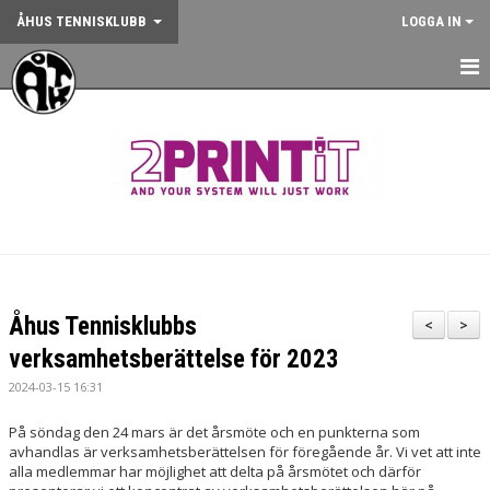
ÅHUS TENNISKLUBB
LOGGA IN
HEM
NYHETER
OM KLUBBEN
KONTAKT
BOKA BANA
Åhus Tennisklubbs
<
>
ANMÄLAN AKTIVITET
verksamhetsberättelse för 2023
2024-03-15 16:31
KALENDER
På söndag den 24 mars är det årsmöte och en punkterna som
GYM
avhandlas är verksamhetsberättelsen för föregående år. Vi vet att inte
alla medlemmar har möjlighet att delta på årsmötet och därför
KÖP KLUBBKLÄDER