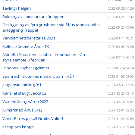
Tävling i helgen
2022-03-25 04:26
Bokning av sommarkurs är öppen!
2022-03-23 06:42
Omläggning av fyra grusbanor vid Åhus tennisklubbs
2022-03-20 19:06
anläggning i Täppet
Verksamhetsberättelse 2021
2022-03-11 10:21
Kallelse årsmöte Åhus TK
2022-03-08 09:26
Aktuellt i Åhus tennisklubb – information från
2022-02-10 20:14
styrelsemöte 8 februari
Foodbox - nyhet i gymmet
2022-01-14 14:14
Spela och lek tennis med ditt barn i vår!
2022-01-03 08:00
Julgransinsamling 9/1
2021-12-31 13:25
Kansliet stängt vecka 52
2021-12-20 13:10
Vuxenträning våren 2022
2021-12-16 09:07
Julmarknad Åhus 5/12
2021-12-01 12:24
Vinst i Pirres pokal! Grattis Valter!
2021-11-20 20:04
Kropp och knopp
2021-11-19 09:04