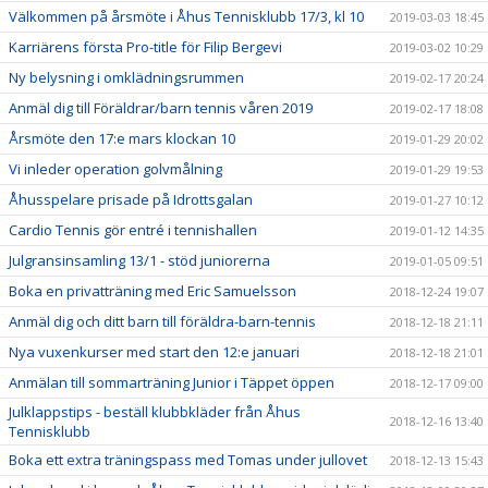
Välkommen på årsmöte i Åhus Tennisklubb 17/3, kl 10
2019-03-03 18:45
Karriärens första Pro-title för Filip Bergevi
2019-03-02 10:29
Ny belysning i omklädningsrummen
2019-02-17 20:24
Anmäl dig till Föräldrar/barn tennis våren 2019
2019-02-17 18:08
Årsmöte den 17:e mars klockan 10
2019-01-29 20:02
Vi inleder operation golvmålning
2019-01-29 19:53
Åhusspelare prisade på Idrottsgalan
2019-01-27 10:12
Cardio Tennis gör entré i tennishallen
2019-01-12 14:35
Julgransinsamling 13/1 - stöd juniorerna
2019-01-05 09:51
Boka en privatträning med Eric Samuelsson
2018-12-24 19:07
Anmäl dig och ditt barn till föräldra-barn-tennis
2018-12-18 21:11
Nya vuxenkurser med start den 12:e januari
2018-12-18 21:01
Anmälan till sommarträning Junior i Täppet öppen
2018-12-17 09:00
Julklappstips - beställ klubbkläder från Åhus
2018-12-16 13:40
Tennisklubb
Boka ett extra träningspass med Tomas under jullovet
2018-12-13 15:43