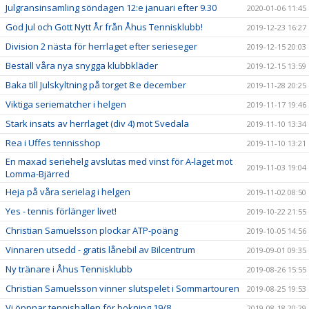
Julgransinsamling söndagen 12:e januari efter 9.30
2020-01-06 11:45
God Jul och Gott Nytt År från Åhus Tennisklubb!
2019-12-23 16:27
Division 2 nästa för herrlaget efter serieseger
2019-12-15 20:03
Beställ våra nya snygga klubbkläder
2019-12-15 13:59
Baka till Julskyltning på torget 8:e december
2019-11-28 20:25
Viktiga seriematcher i helgen
2019-11-17 19:46
Stark insats av herrlaget (div 4) mot Svedala
2019-11-10 13:34
Rea i Uffes tennisshop
2019-11-10 13:21
En maxad seriehelg avslutas med vinst för A-laget mot
2019-11-03 19:04
Lomma-Bjärred
Heja på våra serielag i helgen
2019-11-02 08:50
Yes - tennis förlänger livet!
2019-10-22 21:55
Christian Samuelsson plockar ATP-poäng
2019-10-05 14:56
Vinnaren utsedd - gratis lånebil av Bilcentrum
2019-09-01 09:35
Ny tränare i Åhus Tennisklubb
2019-08-26 15:55
Christian Samuelsson vinner slutspelet i Sommartouren
2019-08-25 19:53
Vi öppnar tennishallen för bokning 19/8
2019-08-18 20:29