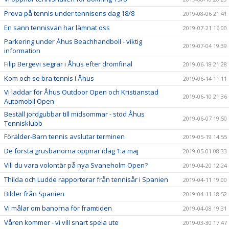
Prova på tennis under tennisens dag 18/8
2019-08-06 21:41
En sann tennisvän har lämnat oss
2019-07-21 16:00
Parkering under Åhus Beachhandboll - viktig
2019-07-04 19:39
information
Filip Bergevi segrar i Åhus efter drömfinal
2019-06-18 21:28
Kom och se bra tennis i Åhus
2019-06-14 11:11
Vi laddar för Åhus Outdoor Open och Kristianstad
2019-06-10 21:36
Automobil Open
Beställ jordgubbar till midsommar - stöd Åhus
2019-06-07 19:50
Tennisklubb
Förälder-Barn tennis avslutar terminen
2019-05-19 14:55
De första grusbanorna öppnar idag 1:a maj
2019-05-01 08:33
Vill du vara volontär på nya Svaneholm Open?
2019-04-20 12:24
Thilda och Ludde rapporterar från tennisår i Spanien
2019-04-11 19:00
Bilder från Spanien
2019-04-11 18:52
Vi målar om banorna för framtiden
2019-04-08 19:31
Våren kommer - vi vill snart spela ute
2019-03-30 17:47