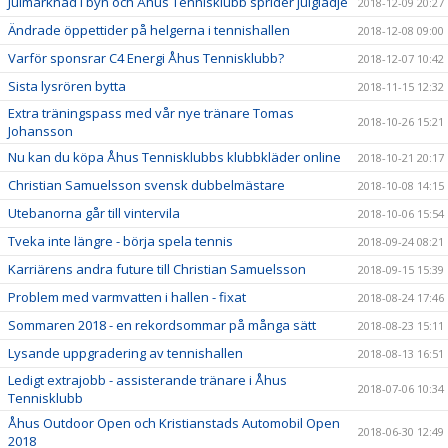
Julmarknad i byn och Åhus Tennisklubb sprider julglädje
2018-12-09 20:27
Ändrade öppettider på helgerna i tennishallen
2018-12-08 09:00
Varför sponsrar C4 Energi Åhus Tennisklubb?
2018-12-07 10:42
Sista lysrören bytta
2018-11-15 12:32
Extra träningspass med vår nye tränare Tomas
2018-10-26 15:21
Johansson
Nu kan du köpa Åhus Tennisklubbs klubbkläder online
2018-10-21 20:17
Christian Samuelsson svensk dubbelmästare
2018-10-08 14:15
Utebanorna går till vintervila
2018-10-06 15:54
Tveka inte längre - börja spela tennis
2018-09-24 08:21
Karriärens andra future till Christian Samuelsson
2018-09-15 15:39
Problem med varmvatten i hallen - fixat
2018-08-24 17:46
Sommaren 2018 - en rekordsommar på många sätt
2018-08-23 15:11
Lysande uppgradering av tennishallen
2018-08-13 16:51
Ledigt extrajobb - assisterande tränare i Åhus
2018-07-06 10:34
Tennisklubb
Åhus Outdoor Open och Kristianstads Automobil Open
2018-06-30 12:49
2018