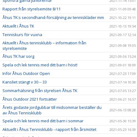
Sponsra gärna juniorerna!
2021-11-14 15:01
Rapport från styrelsemöte 8/11
2021-11-09 09:48
Åhus TK:s secondhand-försäljning av tenniskläder mm
2021-10-22 19:11
Aktuellt i Åhus TK
2021-10-13 19:54
Tenniskurs för vuxna
2021-09-17 12:14
Aktuellt i Åhus tennisklubb – information från
2021-09-08 19:05
styrelsemöte
Åhus TK har sorg
2021-09-06 15:24
Spela och lek tennis med ditt barn i höst!
2021-09-01 18:09
Inför Åhus Outdoor Open
2021-07-23 17:09
Kansliet stängt v 30 -- 33
2021-07-14 10:38
Sommarhälsning från styrelsen Åhus TK
2021-07-05 13:27
Åhus Outdoor 2021 fortsätter
2021-06-21 16:57
Årets godaste jordgubbar till midsommar beställer du
2021-06-13 08:28
av Åhus Tennisklubb
Spela och lek tennis med ditt barn i sommar
2021-05-30 15:39
Aktuellt i Åhus Tennisklubb - rapport från årsmötet
2021-05-23 16:59