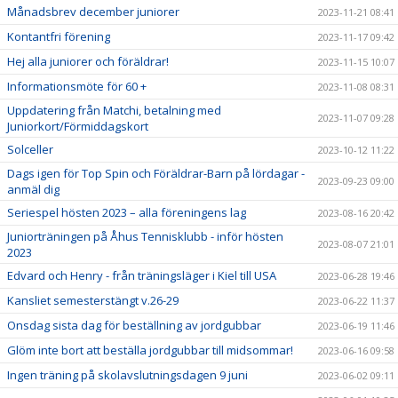
Månadsbrev december juniorer
2023-11-21 08:41
Kontantfri förening
2023-11-17 09:42
Hej alla juniorer och föräldrar!
2023-11-15 10:07
Informationsmöte för 60 +
2023-11-08 08:31
Uppdatering från Matchi, betalning med
2023-11-07 09:28
Juniorkort/Förmiddagskort
Solceller
2023-10-12 11:22
Dags igen för Top Spin och Föräldrar-Barn på lördagar -
2023-09-23 09:00
anmäl dig
Seriespel hösten 2023 – alla föreningens lag
2023-08-16 20:42
Juniorträningen på Åhus Tennisklubb - inför hösten
2023-08-07 21:01
2023
Edvard och Henry - från träningsläger i Kiel till USA
2023-06-28 19:46
Kansliet semesterstängt v.26-29
2023-06-22 11:37
Onsdag sista dag för beställning av jordgubbar
2023-06-19 11:46
Glöm inte bort att beställa jordgubbar till midsommar!
2023-06-16 09:58
Ingen träning på skolavslutningsdagen 9 juni
2023-06-02 09:11