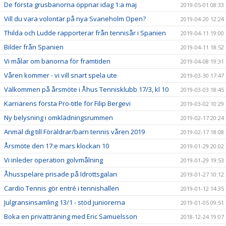
De första grusbanorna öppnar idag 1:a maj
2019-05-01 08:33
Vill du vara volontär på nya Svaneholm Open?
2019-04-20 12:24
Thilda och Ludde rapporterar från tennisår i Spanien
2019-04-11 19:00
Bilder från Spanien
2019-04-11 18:52
Vi målar om banorna för framtiden
2019-04-08 19:31
Våren kommer - vi vill snart spela ute
2019-03-30 17:47
Välkommen på årsmöte i Åhus Tennisklubb 17/3, kl 10
2019-03-03 18:45
Karriärens första Pro-title för Filip Bergevi
2019-03-02 10:29
Ny belysning i omklädningsrummen
2019-02-17 20:24
Anmäl dig till Föräldrar/barn tennis våren 2019
2019-02-17 18:08
Årsmöte den 17:e mars klockan 10
2019-01-29 20:02
Vi inleder operation golvmålning
2019-01-29 19:53
Åhusspelare prisade på Idrottsgalan
2019-01-27 10:12
Cardio Tennis gör entré i tennishallen
2019-01-12 14:35
Julgransinsamling 13/1 - stöd juniorerna
2019-01-05 09:51
Boka en privatträning med Eric Samuelsson
2018-12-24 19:07