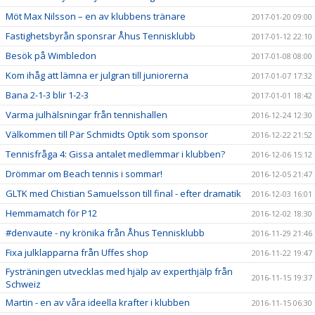
Möt Max Nilsson – en av klubbens tränare
2017-01-20 09:00
Fastighetsbyrån sponsrar Åhus Tennisklubb
2017-01-12 22:10
Besök på Wimbledon
2017-01-08 08:00
Kom ihåg att lämna er julgran till juniorerna
2017-01-07 17:32
Bana 2-1-3 blir 1-2-3
2017-01-01 18:42
Varma julhälsningar från tennishallen
2016-12-24 12:30
Välkommen till Pär Schmidts Optik som sponsor
2016-12-22 21:52
Tennisfråga 4: Gissa antalet medlemmar i klubben?
2016-12-06 15:12
Drömmar om Beach tennis i sommar!
2016-12-05 21:47
GLTK med Chistian Samuelsson till final - efter dramatik
2016-12-03 16:01
Hemmamatch för P12
2016-12-02 18:30
#denvaute - ny krönika från Åhus Tennisklubb
2016-11-29 21:46
Fixa julklapparna från Uffes shop
2016-11-22 19:47
Fysträningen utvecklas med hjälp av experthjälp från
2016-11-15 19:37
Schweiz
Martin - en av våra ideella krafter i klubben
2016-11-15 06:30