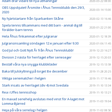
Adam drar vidare till nya utmaningar
2020-03-22 08:00
OBS Uppskjutet! Årsmöte i Åhus Tennisklubb den 29/3,
2020-03-14 15:00
2020
Ny hjärtstartare från Sparbanken Skåne
2020-02-13 16:46
Spela tennis tillsammans med ditt barn - anmäl dig till
2020-01-22 21:00
förälder-barn tennis
Hela Åhus finkammat efter julgranar
2020-01-12 18:39
Julgransinsamling söndagen 12:e januari efter 9.30
2020-01-06 11:45
God Jul och Gott Nytt År från Åhus Tennisklubb!
2019-12-23 16:27
Division 2 nästa för herrlaget efter serieseger
2019-12-15 20:03
Beställ våra nya snygga klubbkläder
2019-12-15 13:59
Baka till Julskyltning på torget 8:e december
2019-11-28 20:25
Viktiga seriematcher i helgen
2019-11-17 19:46
Stark insats av herrlaget (div 4) mot Svedala
2019-11-10 13:34
Rea i Uffes tennisshop
2019-11-10 13:21
En maxad seriehelg avslutas med vinst för A-laget mot
2019-11-03 19:04
Lomma-Bjärred
Heja på våra serielag i helgen
2019-11-02 08:50