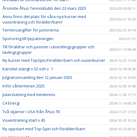
Årsmöte Åhus Tennisklubb den 23 mars 2025
2025-03-04 08:11
Ännu finns det plats för våra nya kurser med
2025-02-07 10:33
vuxenträning och förälder/barn!
Terminsavgifter för juniorerna
2025-02-05 10:14
Sponsring till tjejsatsningen
2025-01-31
Till föräldrar och juniorer i utvecklingsgrupper och
2025-01-13 08:44
tävlingsgrupper
Ny kurser med TopSpin,Förälder/barn och vuxenkurser
2024-12-20 15:34
Kansliet stängt v.52 och v. 1
2024-12-18 08:28
Julgransinsamling den 12 januari 2025
2024-12-16 10:03
Inför vårterminen 2025
2024-12-09 10:58
Julavslutning med minitennis
2024-11-28 17:15
C4 Energi
2024-11-14 08:24
Två stjärnor i USA från Åhus TK
2024-11-07 17:33
Vuxenträning start v.45
2024-10-29 10:24
Ny uppstart med Top-Spin och Förälder/barn
2024-10-25 08:42