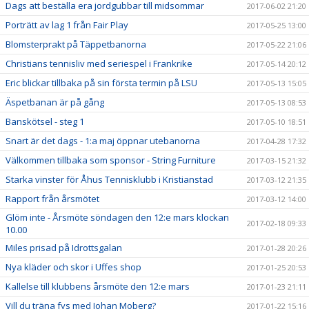
Dags att beställa era jordgubbar till midsommar
2017-06-02 21:20
Porträtt av lag 1 från Fair Play
2017-05-25 13:00
Blomsterprakt på Täppetbanorna
2017-05-22 21:06
Christians tennisliv med seriespel i Frankrike
2017-05-14 20:12
Eric blickar tillbaka på sin första termin på LSU
2017-05-13 15:05
Äspetbanan är på gång
2017-05-13 08:53
Banskötsel - steg 1
2017-05-10 18:51
Snart är det dags - 1:a maj öppnar utebanorna
2017-04-28 17:32
Välkommen tillbaka som sponsor - String Furniture
2017-03-15 21:32
Starka vinster för Åhus Tennisklubb i Kristianstad
2017-03-12 21:35
Rapport från årsmötet
2017-03-12 14:00
Glöm inte - Årsmöte söndagen den 12:e mars klockan
2017-02-18 09:33
10.00
Miles prisad på Idrottsgalan
2017-01-28 20:26
Nya kläder och skor i Uffes shop
2017-01-25 20:53
Kallelse till klubbens årsmöte den 12:e mars
2017-01-23 21:11
Vill du träna fys med Johan Moberg?
2017-01-22 15:16