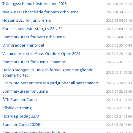
Träningsschema höstterminen 2025
2025-08-22 08:10
Nya kurser i höst både för barn och vuxna
2025-08-14 08:57
Hösten 2025 för juniorerna
2025-08-04 09:16
Kansliet semesterstängt v.28-v.31
2025-07-04 09:10
Sommarkurser för barn och vuxna
2025-07-04 08:13
Ordföranden har ordet
2025-06-30 10:44
Vi summerar stolt Åhus Outdoor Open 2025
2025-06-28 16:42
Sommarkurser för vuxna i sommar!
2025-06-16 08:51
Hallen stänger 16 juni och förtydligande angående
2025-06-11 09:55
sommarkortet
Glöm inte bort att beställa jordgubbar till midsommar!
2025-05-30 10:33
Sommarkurser för vuxna
2025-04-22 08:56
ÅTK Summer Camp
2025-03-31 09:39
Påsklovsträning
2025-03-25 10:07
Fixardag lördag 22/3
2025-03-21 08:06
Summer Camp 2025!!!
2025-03-20 15:09
Anmälan till sommarkurser för barn
2025-03-17 11:49