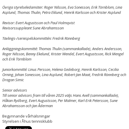
Övriga styrelseledamöter: Roger Nilsson, Eva Sonesson, Erik Törnblom, Lina
Asplund, Thomas Thulin, Petra Eklund, Henrik Karlsson och Krister Asplund
Revisor: Evert Augustsson och Paul Holmqvist
Revisorssuppleant Sune Abrahamsson
Tävlings-/seriespelskommittén: Fredrik Rönnberg
Anläggningskommitté: Thomas Thulin (sammankallade), Anders Andersson,
Roger Nilsson, Benny Ekelund, Krister Wendel, Evert Augustsson, Rick Mengel
och Erik Törnblom
Juniorkommitté: Linus Persson, Helena Gedeborg, Henrik Karlsson, Cecilia
Orning, Johan Sonesson, Lina Asplund, Robert-Jan Maat, Fredrik Rönnberg och
Dragan Simic
Senior advisors
Till senior advisors fram till våren 2025 väljs Hans Axell (sammankallade),
Håkan Rydberg, Evert Augustsson, Per Malmer, Karl-Erik Petersson, Sune
Abrahamsson och Jan Åderman
Begynnande vårhälsningar
Styrelsen i Åhus tennisklubb