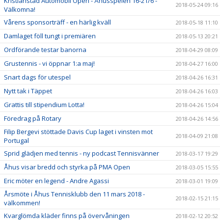
Kristianstad Automobil Open - Åhusspelen 16-21/6 -
2018-05-24 09:16
Välkomna!
Vårens sponsorträff - en härlig kväll
2018-05-18 11:10
Damlaget föll tungt i premiären
2018-05-13 20:21
Ordförande testar banorna
2018-04-29 08:09
Grustennis - vi öppnar 1:a maj!
2018-04-27 16:00
Snart dags för utespel
2018-04-26 16:31
Nytt tak i Täppet
2018-04-26 16:03
Grattis till stipendium Lotta!
2018-04-26 15:04
Föredrag på Rotary
2018-04-26 14:56
Filip Bergevi stöttade Davis Cup laget i vinsten mot
2018-04-09 21:08
Portugal
Sprid glädjen med tennis - ny podcast Tennisvänner
2018-03-17 19:29
Åhus visar bredd och styrka på PMA Open
2018-03-05 15:55
Eric möter en legend - Andre Agassi
2018-03-01 19:09
Årsmöte i Åhus Tennisklubb den 11 mars 2018 -
2018-02-15 21:15
välkommen!
Kvarglömda kläder finns på övervåningen
2018-02-12 20:52