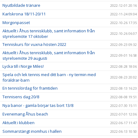
Nyutbildade tränare
2022-12-01 20:16
Karlskrona 18/11-20/11
2022-11-24 09:04
Morgonpasset
2022-10-26 17:35
Aktuellt i Åhus tennisklubb, samt information från
2022-10-26 06:07
styrelsemöte 17 oktober
Tenniskurs för vuxna hösten 2022
2022-09-23 09:32
Aktuellt i Åhus tennisklubb, samt information från
2022-09-01 16:58
styrelsemöte 29 augusti
Lycka till i Norge Miles!
2022-08-28 18:06
Spela och lek tennis med ditt barn - ny termin med
2022-08-23 20:02
föräldrar-barn
En tennislördag för framtiden
2022-08-13 16:23
Tennisens dag 20/8
2022-08-08 19:51
Nya banor - gamla börjar tas bort 13/8
2022-07-30 15:11
Evenemang Åhus beach
2022-07-01 12:06
Aktuellt i klubben
2022-06-17 11:47
Sommarstängt inomhus i hallen
2022-06-13 10:50