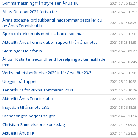
Sommarhälsning från styrelsen Åhus TK
2021-07-05 13:27
Åhus Outdoor 2021 fortsätter
2021-06-21 16:57
Årets godaste jordgubbar till midsommar beställer du
2021-06-13 08:28
av Åhus Tennisklubb
Spela och lek tennis med ditt barn i sommar
2021-05-30 15:39
Aktuellt i Åhus Tennisklubb - rapport från årsmötet
2021-05-23 16:59
Störningar i telefonin
2021-05-20 09:27
Åhus TK startar secondhand försäljning av tenniskläder
2021-05-20 07:45
mm
Verksamhetsberättelse 2020 inför årsmöte 23/5
2021-05-18 16:01
Utegym på Täppet
2021-05-12 10:33
Tenniskurs för vuxna sommaren 2021
2021-05-12 10:26
Aktuellt i Åhus Tennisklubb
2021-05-07 09:28
Inbjudan till årsmöte 23/5
2021-05-06 18:28
Utesäsongen börjar i helgen!
2021-04-29 21:16
Christian Samuelssons konstslag
2021-04-13 09:22
Aktuellt i Åhus TK
2021-04-12 21:29