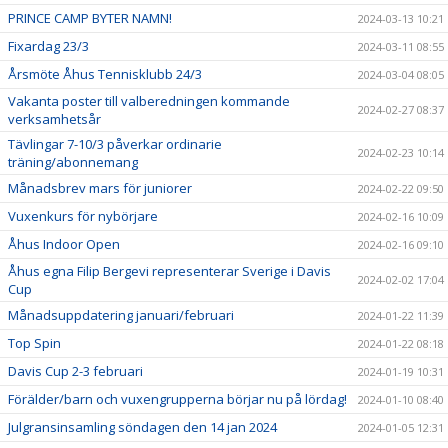
PRINCE CAMP BYTER NAMN!
2024-03-13 10:21
Fixardag 23/3
2024-03-11 08:55
Årsmöte Åhus Tennisklubb 24/3
2024-03-04 08:05
Vakanta poster till valberedningen kommande
2024-02-27 08:37
verksamhetsår
Tävlingar 7-10/3 påverkar ordinarie
2024-02-23 10:14
träning/abonnemang
Månadsbrev mars för juniorer
2024-02-22 09:50
Vuxenkurs för nybörjare
2024-02-16 10:09
Åhus Indoor Open
2024-02-16 09:10
Åhus egna Filip Bergevi representerar Sverige i Davis
2024-02-02 17:04
Cup
Månadsuppdatering januari/februari
2024-01-22 11:39
Top Spin
2024-01-22 08:18
Davis Cup 2-3 februari
2024-01-19 10:31
Förälder/barn och vuxengrupperna börjar nu på lördag!
2024-01-10 08:40
Julgransinsamling söndagen den 14 jan 2024
2024-01-05 12:31