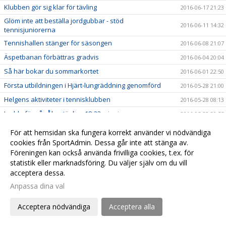
Klubben gör sig klar för tävling
2016-06-17 21:23
Glöm inte att beställa jordgubbar - stöd
2016-06-11 14:32
tennisjuniorerna
Tennishallen stänger för säsongen
2016-06-08 21:07
Äspetbanan förbättras gradvis
2016-06-04 20:04
Så här bokar du sommarkortet
2016-06-01 22:50
Första utbildningen i Hjärt-lungräddning genomförd
2016-05-28 21:00
Helgens aktiviteter i tennisklubben
2016-05-28 08:13
Ladda för vår Åhustävling 18-23:e juni
2016-05-22 20:55
A-laget och H-45 i farten i helgen
2016-05-22 20:19
För att hemsidan ska fungera korrekt använder vi nödvändiga
Stöd juniorverksamheten - beställ jordgubbar till
cookies från SportAdmin. Dessa går inte att stänga av.
2016-05-17 21:00
midsommar!
Föreningen kan också använda frivilliga cookies, t.ex. för
statistik eller marknadsföring. Du väljer själv om du vill
Äspetbanan redo för nya tennismatcher
2016-05-13 16:00
acceptera dessa.
Några frågor till vår nye ordförande
2016-05-12 10:00
Anpassa dina val
Vår egen jordgubbshjälte!
2016-05-04 07:00
Hjärtstartaren är nu på plats i hallen!
Acceptera nödvändiga
Acceptera alla
2016-05-01 10:00
I helgen öppnar vi för bokning av utebanorna på Täppet
2016-04-28 22:55