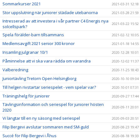
Sommarkurser 2021
2021-03-31 12:18
Stor uppslutning när juniorer städade utebanorna
2021-03-28 21:59
Intresserad av att investera i vår partner C4 Energis nya
2021-03-22 15:52
solcellspark?
Spela förälder-barn tillsammans
2021-02-12 10:05
Medlemsavgift 2021 senior 300 kronor
2021-01-18 14:55
Insamling julgranar 10/1
2020-12-28 10:01
Påminnelse att vi ska vara rädda om varandra
2020-12-02 11:37
Valberedning
2020-11-25 18:43
Juniortävling Tretorn Open Helsingborg
2020-10-10 09:04
Till helgen rivstartar seriespelet - vem spelar var?
2020-10-01 07:31
Träningshelg för juniorer
2020-09-27 17:44
Tävlingsinformation och seriespel för juniorer hösten
2020-09-11 20:01
2020
Vi längtar till en ny säsong med seriespel
2020-09-03 20:51
Filip Bergevi avslutar sommaren med SM-guld
2020-08-23 19:47
Succé för Filip Bergevi i Åhus
2020-08-18 19:33