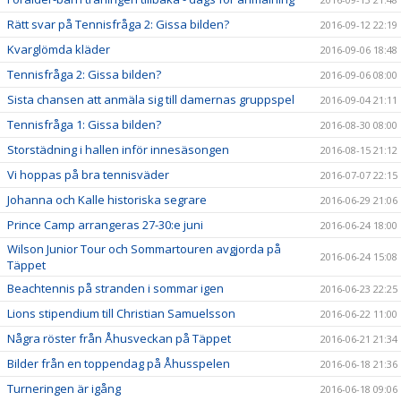
Rätt svar på Tennisfråga 2: Gissa bilden?
2016-09-12 22:19
Kvarglömda kläder
2016-09-06 18:48
Tennisfråga 2: Gissa bilden?
2016-09-06 08:00
Sista chansen att anmäla sig till damernas gruppspel
2016-09-04 21:11
Tennisfråga 1: Gissa bilden?
2016-08-30 08:00
Storstädning i hallen inför innesäsongen
2016-08-15 21:12
Vi hoppas på bra tennisväder
2016-07-07 22:15
Johanna och Kalle historiska segrare
2016-06-29 21:06
Prince Camp arrangeras 27-30:e juni
2016-06-24 18:00
Wilson Junior Tour och Sommartouren avgjorda på
2016-06-24 15:08
Täppet
Beachtennis på stranden i sommar igen
2016-06-23 22:25
Lions stipendium till Christian Samuelsson
2016-06-22 11:00
Några röster från Åhusveckan på Täppet
2016-06-21 21:34
Bilder från en toppendag på Åhusspelen
2016-06-18 21:36
Turneringen är igång
2016-06-18 09:06