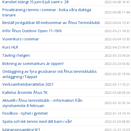
Kansliet stängt 15 juni-6 juli samt v. 28
2022-06-08 19:41
Privatträning i tennis i sommar - boka våra duktiga
2022-06-08 11:44
tränare
Beställ jordgubbar till midsommar av Åhus Tennisklubb
2022-06-06 15:41
Inför Åhus Outdoor Open 11-19/6
2022-05-21 14:32
Vuxenkurs i sommar
2022-05-04 13:30
Kurs HLR
2022-04-21 09:47
Tävling i helgen
2022-03-25 04:26
Bokning av sommarkurs är öppen!
2022-03-23 06:42
Omläggning av fyra grusbanor vid Åhus tennisklubbs
2022-03-20 19:06
anläggning i Täppet
Verksamhetsberättelse 2021
2022-03-11 10:21
Kallelse årsmöte Åhus TK
2022-03-08 09:26
Aktuellt i Åhus tennisklubb – information från
2022-02-10 20:14
styrelsemöte 8 februari
Foodbox - nyhet i gymmet
2022-01-14 14:14
Spela och lek tennis med ditt barn i vår!
2022-01-03 08:00
Julgransinsamling 9/1
2021-12-31 13:25