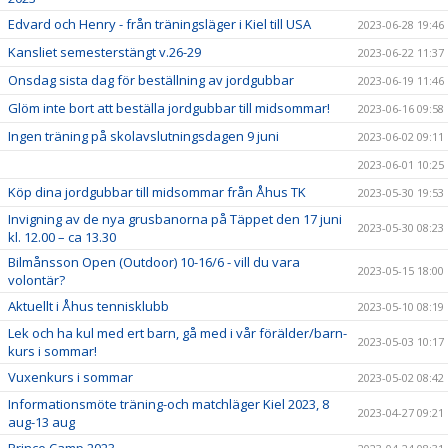
Edvard och Henry - från träningsläger i Kiel till USA
2023-06-28 19:46
Kansliet semesterstängt v.26-29
2023-06-22 11:37
Onsdag sista dag för beställning av jordgubbar
2023-06-19 11:46
Glöm inte bort att beställa jordgubbar till midsommar!
2023-06-16 09:58
Ingen träning på skolavslutningsdagen 9 juni
2023-06-02 09:11
2023-06-01 10:25
Köp dina jordgubbar till midsommar från Åhus TK
2023-05-30 19:53
Invigning av de nya grusbanorna på Täppet den 17 juni
2023-05-30 08:23
kl. 12.00 – ca 13.30
Bilmånsson Open (Outdoor) 10-16/6 - vill du vara
2023-05-15 18:00
volontär?
Aktuellt i Åhus tennisklubb
2023-05-10 08:19
Lek och ha kul med ert barn, gå med i vår förälder/barn-
2023-05-03 10:17
kurs i sommar!
Vuxenkurs i sommar
2023-05-02 08:42
Informationsmöte träning-och matchläger Kiel 2023, 8
2023-04-27 09:21
aug-13 aug