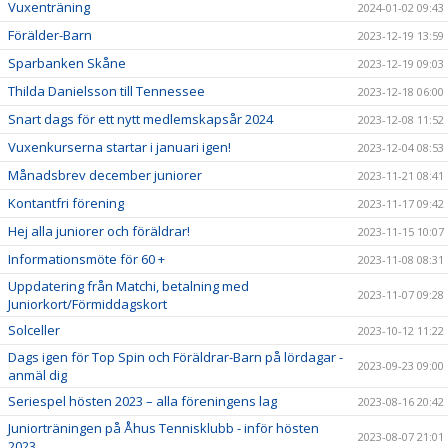
Vuxenträning
2024-01-02 09:43
Förälder-Barn
2023-12-19 13:59
Sparbanken Skåne
2023-12-19 09:03
Thilda Danielsson till Tennessee
2023-12-18 06:00
Snart dags för ett nytt medlemskapsår 2024
2023-12-08 11:52
Vuxenkurserna startar i januari igen!
2023-12-04 08:53
Månadsbrev december juniorer
2023-11-21 08:41
Kontantfri förening
2023-11-17 09:42
Hej alla juniorer och föräldrar!
2023-11-15 10:07
Informationsmöte för 60 +
2023-11-08 08:31
Uppdatering från Matchi, betalning med
2023-11-07 09:28
Juniorkort/Förmiddagskort
Solceller
2023-10-12 11:22
Dags igen för Top Spin och Föräldrar-Barn på lördagar -
2023-09-23 09:00
anmäl dig
Seriespel hösten 2023 – alla föreningens lag
2023-08-16 20:42
Juniorträningen på Åhus Tennisklubb - inför hösten
2023-08-07 21:01
2023