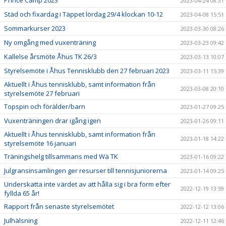
Prince Camp 2023
2023-04-24 08:31
Städ och fixardag i Täppet lördag 29/4 klockan 10-12
2023-04-08 15:51
Sommarkurser 2023
2023-03-30 08:26
Ny omgång med vuxenträning
2023-03-23 09:42
Kallelse årsmöte Åhus TK 26/3
2023-03-13 10:07
Styrelsemöte i Åhus Tennisklubb den 27 februari 2023
2023-03-11 15:39
Aktuellt i Åhus tennisklubb, samt information från
2023-03-08 20:10
styrelsemöte 27 februari
Topspin och förälder/barn
2023-01-27 09:25
Vuxenträningen drar igång igen
2023-01-26 09:11
Aktuellt i Åhus tennisklubb, samt information från
2023-01-18 14:22
styrelsemöte 16 januari
Träningshelg tillsammans med Wä TK
2023-01-16 09:22
Julgransinsamlingen ger resurser till tennisjuniorerna
2023-01-14 09:25
Underskatta inte värdet av att hålla sig i bra form efter
2022-12-19 13:59
fyllda 65 år!
Rapport från senaste styrelsemötet
2022-12-12 13:06
Julhälsning
2022-12-11 12:46