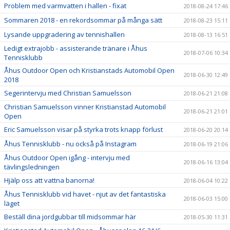
Problem med varmvatten i hallen - fixat
2018-08-24 17:46
Sommaren 2018 - en rekordsommar på många sätt
2018-08-23 15:11
Lysande uppgradering av tennishallen
2018-08-13 16:51
Ledigt extrajobb - assisterande tränare i Åhus
2018-07-06 10:34
Tennisklubb
Åhus Outdoor Open och Kristianstads Automobil Open
2018-06-30 12:49
2018
Segerintervju med Christian Samuelsson
2018-06-21 21:08
Christian Samuelsson vinner Kristianstad Automobil
2018-06-21 21:01
Open
Eric Samuelsson visar på styrka trots knapp förlust
2018-06-20 20:14
Åhus Tennisklubb - nu också på Instagram
2018-06-19 21:06
Åhus Outdoor Open igång - intervju med
2018-06-16 13:04
tävlingsledningen
Hjälp oss att vattna banorna!
2018-06-04 10:22
Åhus Tennisklubb vid havet - njut av det fantastiska
2018-06-03 15:00
läget
Beställ dina jordgubbar till midsommar här
2018-05-30 11:31