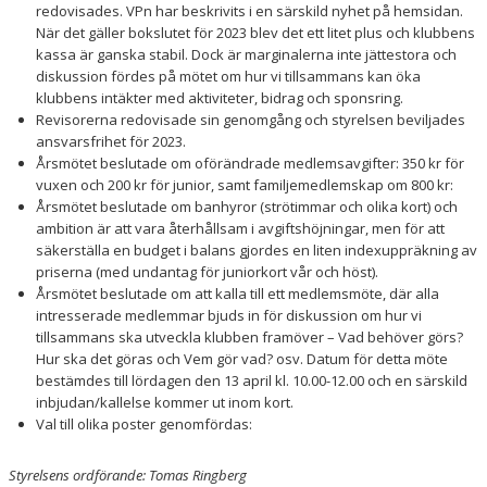
redovisades. VPn har beskrivits i en särskild nyhet på hemsidan.
När det gäller bokslutet för 2023 blev det ett litet plus och klubbens
ÅTK TRÄNINGSVERKSAMHET
kassa är ganska stabil. Dock är marginalerna inte jättestora och
diskussion fördes på mötet om hur vi tillsammans kan öka
klubbens intäkter med aktiviteter, bidrag och sponsring.
Revisorerna redovisade sin genomgång och styrelsen beviljades
ansvarsfrihet för 2023.
Årsmötet beslutade om oförändrade medlemsavgifter: 350 kr för
vuxen och 200 kr för junior, samt familjemedlemskap om 800 kr:
Årsmötet beslutade om banhyror (strötimmar och olika kort) och
ambition är att vara återhållsam i avgiftshöjningar, men för att
säkerställa en budget i balans gjordes en liten indexuppräkning av
priserna (med undantag för juniorkort vår och höst).
Årsmötet beslutade om att kalla till ett medlemsmöte, där alla
intresserade medlemmar bjuds in för diskussion om hur vi
tillsammans ska utveckla klubben framöver – Vad behöver görs?
Hur ska det göras och Vem gör vad? osv. Datum för detta möte
bestämdes till lördagen den 13 april kl. 10.00-12.00 och en särskild
inbjudan/kallelse kommer ut inom kort.
Val till olika poster genomfördas:
Styrelsens ordförande: Tomas Ringberg