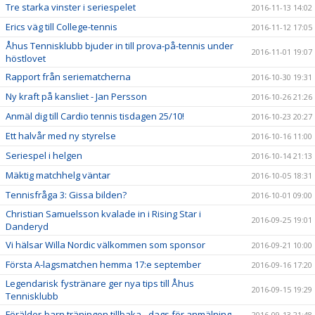
Tre starka vinster i seriespelet
2016-11-13 14:02
Erics väg till College-tennis
2016-11-12 17:05
Åhus Tennisklubb bjuder in till prova-på-tennis under
2016-11-01 19:07
höstlovet
Rapport från seriematcherna
2016-10-30 19:31
Ny kraft på kansliet - Jan Persson
2016-10-26 21:26
Anmäl dig till Cardio tennis tisdagen 25/10!
2016-10-23 20:27
Ett halvår med ny styrelse
2016-10-16 11:00
Seriespel i helgen
2016-10-14 21:13
Mäktig matchhelg väntar
2016-10-05 18:31
Tennisfråga 3: Gissa bilden?
2016-10-01 09:00
Christian Samuelsson kvalade in i Rising Star i
2016-09-25 19:01
Danderyd
Vi hälsar Willa Nordic välkommen som sponsor
2016-09-21 10:00
Första A-lagsmatchen hemma 17:e september
2016-09-16 17:20
Legendarisk fystränare ger nya tips till Åhus
2016-09-15 19:29
Tennisklubb
Förälder-barn träningen tillbaka - dags för anmälning
2016-09-13 21:48