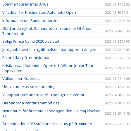
Sommartouren intar Åhus
2020-08-17 22:32
Vi laddar för Kristianstad Automobil Open
2020-08-10 21:41
Information om Sommartouren
2020-07-22 23:14
Glädjande nyhet: Sommartouren kommer till Åhus
2020-07-08 20:30
Tennisklubb
Soligt Prince Camp 2020 avslutat
2020-06-25 21:03
Jordgubbsbeställning till midsommar öppen - i år igen
2020-06-02 19:03
En bra dag på tennisbanan
2020-05-31 20:50
Kristianstad Automobil Open och Wilson Junior Tour
2020-05-29 21:23
uppskjuten
Välkommen Gabriella!
2020-05-27 11:05
Undvikande av smittspridning
2020-05-12 21:12
Vi öppnar utebanorna 1/5 - röda gruset väntar
2020-04-28 20:18
Utebanorna väntar snart på oss
2020-04-08 12:13
Nytt datum för årsmöte - söndagen den 3:e maj klockan
2020-03-29 17:15
11
Årsmötet den 29/3 ställs in och skjuts på framtiden
2020-03-22 20:37