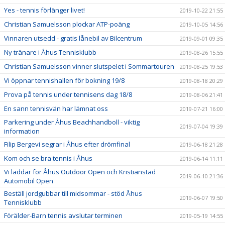
Yes - tennis förlänger livet!
2019-10-22 21:55
Christian Samuelsson plockar ATP-poäng
2019-10-05 14:56
Vinnaren utsedd - gratis lånebil av Bilcentrum
2019-09-01 09:35
Ny tränare i Åhus Tennisklubb
2019-08-26 15:55
Christian Samuelsson vinner slutspelet i Sommartouren
2019-08-25 19:53
Vi öppnar tennishallen för bokning 19/8
2019-08-18 20:29
Prova på tennis under tennisens dag 18/8
2019-08-06 21:41
En sann tennisvän har lämnat oss
2019-07-21 16:00
Parkering under Åhus Beachhandboll - viktig
2019-07-04 19:39
information
Filip Bergevi segrar i Åhus efter drömfinal
2019-06-18 21:28
Kom och se bra tennis i Åhus
2019-06-14 11:11
Vi laddar för Åhus Outdoor Open och Kristianstad
2019-06-10 21:36
Automobil Open
Beställ jordgubbar till midsommar - stöd Åhus
2019-06-07 19:50
Tennisklubb
Förälder-Barn tennis avslutar terminen
2019-05-19 14:55