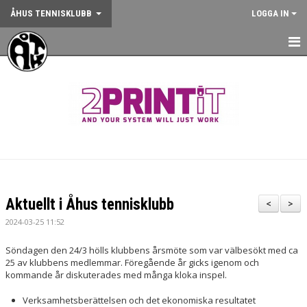
ÅHUS TENNISKLUBB
LOGGA IN
HEM
NYHETER
OM KLUBBEN
KONTAKT
BOKA BANA
Aktuellt i Åhus tennisklubb
<
>
ANMÄLAN AKTIVITET
2024-03-25 11:52
KALENDER
Söndagen den 24/3 hölls klubbens årsmöte som var välbesökt med ca
25 av klubbens medlemmar. Föregående år gicks igenom och
kommande år diskuterades med många kloka inspel.
GYM
Verksamhetsberättelsen och det ekonomiska resultatet
KÖP KLUBBKLÄDER