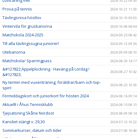
Lovträning v44
2024-10-22 09:30
Prova på tennis
2024-10-21 11:50
Tävlingsresa höstlov
2024-10-10 09:03
Vintervila för grusbanorna
2024-10-08 08:04
Matchskola 2024-2025
2024-09-25 08:42
Till alla tävlingssugna juniorer!
2024-09-12 09:36
Utebanorna
2024-09-09 08:10
Matchskola/ Sparringpass
2024-08-29 14:17
&#127822;Äppelplockning - Haväng på Lördag !
2024-08-27 10:42
&#127823;
Ny termin med vuxenträning, föräldrar/barn och top-
2024-08-23 10:50
spin!
Förmiddagskort och juniorkort för hösten 2024
2024-08-16 09:14
Aktuellt i Åhus Tennisklubb
2024-08-15 08:13
Tjejsatsning Skåne Nordost
2024-08-09 08:14
Kansliet stängt v. 29,30
2024-07-12 10:22
Sommarkurser, datum och tider
2024-07-08 10:40