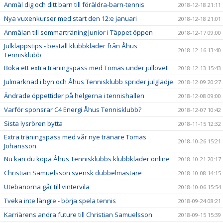
Anmäl dig och ditt barn till föräldra-barn-tennis
2018-12-18 21:11
Nya vuxenkurser med start den 12:e januari
2018-12-18 21:01
Anmälan till sommarträning Junior i Täppet öppen
2018-12-17 09:00
Julklappstips - beställ klubbkläder från Åhus
2018-12-16 13:40
Tennisklubb
Boka ett extra träningspass med Tomas under jullovet
2018-12-13 15:43
Julmarknad i byn och Åhus Tennisklubb sprider julglädje
2018-12-09 20:27
Ändrade öppettider på helgerna i tennishallen
2018-12-08 09:00
Varför sponsrar C4 Energi Åhus Tennisklubb?
2018-12-07 10:42
Sista lysrören bytta
2018-11-15 12:32
Extra träningspass med vår nye tränare Tomas
2018-10-26 15:21
Johansson
Nu kan du köpa Åhus Tennisklubbs klubbkläder online
2018-10-21 20:17
Christian Samuelsson svensk dubbelmästare
2018-10-08 14:15
Utebanorna går till vintervila
2018-10-06 15:54
Tveka inte längre - börja spela tennis
2018-09-24 08:21
Karriärens andra future till Christian Samuelsson
2018-09-15 15:39