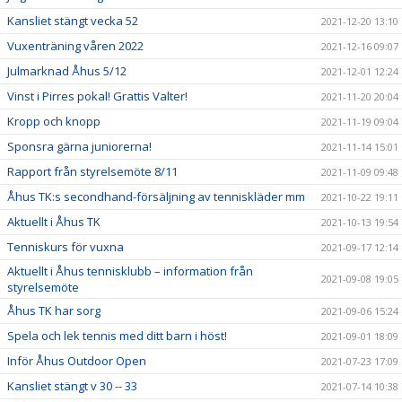
Kansliet stängt vecka 52
2021-12-20 13:10
Vuxenträning våren 2022
2021-12-16 09:07
Julmarknad Åhus 5/12
2021-12-01 12:24
Vinst i Pirres pokal! Grattis Valter!
2021-11-20 20:04
Kropp och knopp
2021-11-19 09:04
Sponsra gärna juniorerna!
2021-11-14 15:01
Rapport från styrelsemöte 8/11
2021-11-09 09:48
Åhus TK:s secondhand-försäljning av tenniskläder mm
2021-10-22 19:11
Aktuellt i Åhus TK
2021-10-13 19:54
Tenniskurs för vuxna
2021-09-17 12:14
Aktuellt i Åhus tennisklubb – information från
2021-09-08 19:05
styrelsemöte
Åhus TK har sorg
2021-09-06 15:24
Spela och lek tennis med ditt barn i höst!
2021-09-01 18:09
Inför Åhus Outdoor Open
2021-07-23 17:09
Kansliet stängt v 30 -- 33
2021-07-14 10:38