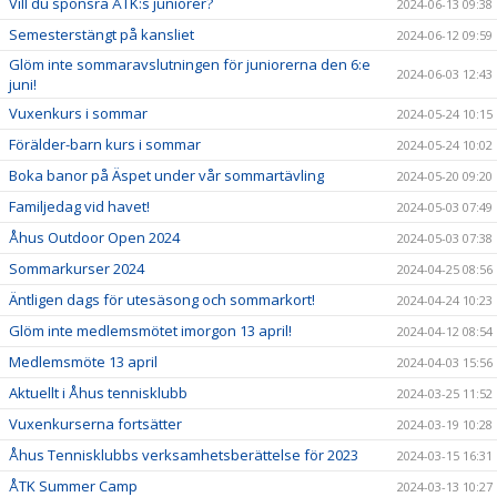
Vill du sponsra ÅTK:s juniorer?
2024-06-13 09:38
Semesterstängt på kansliet
2024-06-12 09:59
Glöm inte sommaravslutningen för juniorerna den 6:e
2024-06-03 12:43
juni!
Vuxenkurs i sommar
2024-05-24 10:15
Förälder-barn kurs i sommar
2024-05-24 10:02
Boka banor på Äspet under vår sommartävling
2024-05-20 09:20
Familjedag vid havet!
2024-05-03 07:49
Åhus Outdoor Open 2024
2024-05-03 07:38
Sommarkurser 2024
2024-04-25 08:56
Äntligen dags för utesäsong och sommarkort!
2024-04-24 10:23
Glöm inte medlemsmötet imorgon 13 april!
2024-04-12 08:54
Medlemsmöte 13 april
2024-04-03 15:56
Aktuellt i Åhus tennisklubb
2024-03-25 11:52
Vuxenkurserna fortsätter
2024-03-19 10:28
Åhus Tennisklubbs verksamhetsberättelse för 2023
2024-03-15 16:31
ÅTK Summer Camp
2024-03-13 10:27