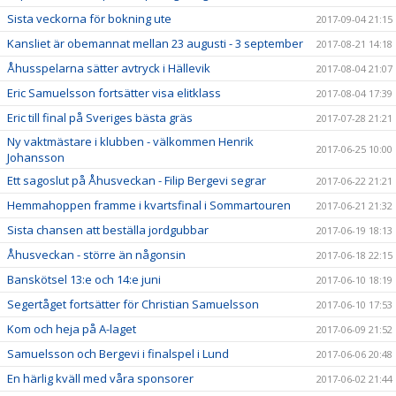
Sista veckorna för bokning ute
2017-09-04 21:15
Kansliet är obemannat mellan 23 augusti - 3 september
2017-08-21 14:18
Åhusspelarna sätter avtryck i Hällevik
2017-08-04 21:07
Eric Samuelsson fortsätter visa elitklass
2017-08-04 17:39
Eric till final på Sveriges bästa gräs
2017-07-28 21:21
Ny vaktmästare i klubben - välkommen Henrik
2017-06-25 10:00
Johansson
Ett sagoslut på Åhusveckan - Filip Bergevi segrar
2017-06-22 21:21
Hemmahoppen framme i kvartsfinal i Sommartouren
2017-06-21 21:32
Sista chansen att beställa jordgubbar
2017-06-19 18:13
Åhusveckan - större än någonsin
2017-06-18 22:15
Banskötsel 13:e och 14:e juni
2017-06-10 18:19
Segertåget fortsätter för Christian Samuelsson
2017-06-10 17:53
Kom och heja på A-laget
2017-06-09 21:52
Samuelsson och Bergevi i finalspel i Lund
2017-06-06 20:48
En härlig kväll med våra sponsorer
2017-06-02 21:44