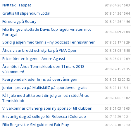
Nytt tak i Täppet
2018-04-26 16:03
Grattis till stipendium Lotta!
2018-04-26 15:04
Föredrag på Rotary
2018-04-26 14:56
Filip Bergevi stöttade Davis Cup laget i vinsten mot
2018-04-09 21:08
Portugal
Sprid glädjen med tennis - ny podcast Tennisvänner
2018-03-17 19:29
Åhus visar bredd och styrka på PMA Open
2018-03-05 15:55
Eric möter en legend - Andre Agassi
2018-03-01 19:09
Årsmöte i Åhus Tennisklubb den 11 mars 2018 -
2018-02-15 21:15
välkommen!
Kvarglömda kläder finns på övervåningen
2018-02-12 20:52
Junior - prova på MultiskillZ på sportlovet - gratis
2018-02-11 15:41
Få hjälp med att ta bort din julgran och stöd Åhus
2018-01-06 18:02
Tennisklubb
Vi välkomnar C4 Energi som ny sponsor till klubben
2018-01-03 19:03
En vanlig dag på college för Rebecca i Colorado
2017-12-29 10:21
Filip Bergevi tar SM-guld med Fair Play
2017-12-10 19:50