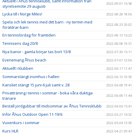
Aktuellt i Åhus tennisklubb, samt information från
2022-09-01 16:58
styrelsemöte 29 augusti
Lycka till i Norge Miles!
2022-08-28 18:06
Spela och lek tennis med ditt barn - ny termin med
2022-08-23 20:02
föräldrar-barn
En tennislördag för framtiden
2022-08-13 16:23
Tennisens dag 20/8
2022-08-08 19:51
Nya banor - gamla börjar tas bort 13/8
2022-07-30 15:11
Evenemang Åhus beach
2022-07-01 12:06
Aktuellt i klubben
2022-06-17 11:47
Sommarstängt inomhus i hallen
2022-06-13 10:50
Kansliet stängt 15 juni-6 juli samt v. 28
2022-06-08 19:41
Privatträning i tennis i sommar - boka våra duktiga
2022-06-08 11:44
tränare
Beställ jordgubbar till midsommar av Åhus Tennisklubb
2022-06-06 15:41
Inför Åhus Outdoor Open 11-19/6
2022-05-21 14:32
Vuxenkurs i sommar
2022-05-04 13:30
Kurs HLR
2022-04-21 09:47