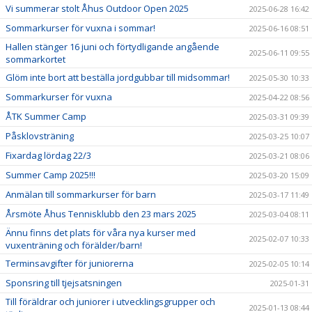
Vi summerar stolt Åhus Outdoor Open 2025
2025-06-28 16:42
Sommarkurser för vuxna i sommar!
2025-06-16 08:51
Hallen stänger 16 juni och förtydligande angående
2025-06-11 09:55
sommarkortet
Glöm inte bort att beställa jordgubbar till midsommar!
2025-05-30 10:33
Sommarkurser för vuxna
2025-04-22 08:56
ÅTK Summer Camp
2025-03-31 09:39
Påsklovsträning
2025-03-25 10:07
Fixardag lördag 22/3
2025-03-21 08:06
Summer Camp 2025!!!
2025-03-20 15:09
Anmälan till sommarkurser för barn
2025-03-17 11:49
Årsmöte Åhus Tennisklubb den 23 mars 2025
2025-03-04 08:11
Ännu finns det plats för våra nya kurser med
2025-02-07 10:33
vuxenträning och förälder/barn!
Terminsavgifter för juniorerna
2025-02-05 10:14
Sponsring till tjejsatsningen
2025-01-31
Till föräldrar och juniorer i utvecklingsgrupper och
2025-01-13 08:44