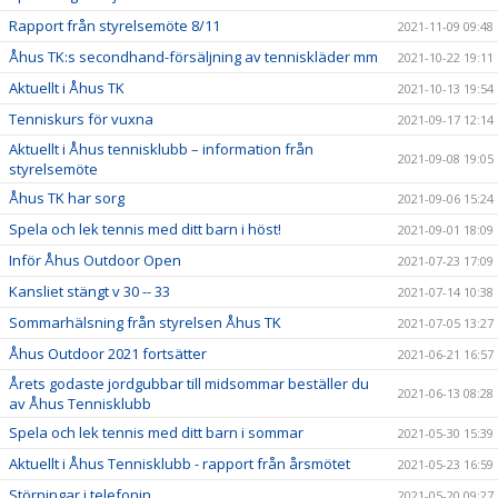
Rapport från styrelsemöte 8/11
2021-11-09 09:48
Åhus TK:s secondhand-försäljning av tenniskläder mm
2021-10-22 19:11
Aktuellt i Åhus TK
2021-10-13 19:54
Tenniskurs för vuxna
2021-09-17 12:14
Aktuellt i Åhus tennisklubb – information från
2021-09-08 19:05
styrelsemöte
Åhus TK har sorg
2021-09-06 15:24
Spela och lek tennis med ditt barn i höst!
2021-09-01 18:09
Inför Åhus Outdoor Open
2021-07-23 17:09
Kansliet stängt v 30 -- 33
2021-07-14 10:38
Sommarhälsning från styrelsen Åhus TK
2021-07-05 13:27
Åhus Outdoor 2021 fortsätter
2021-06-21 16:57
Årets godaste jordgubbar till midsommar beställer du
2021-06-13 08:28
av Åhus Tennisklubb
Spela och lek tennis med ditt barn i sommar
2021-05-30 15:39
Aktuellt i Åhus Tennisklubb - rapport från årsmötet
2021-05-23 16:59
Störningar i telefonin
2021-05-20 09:27