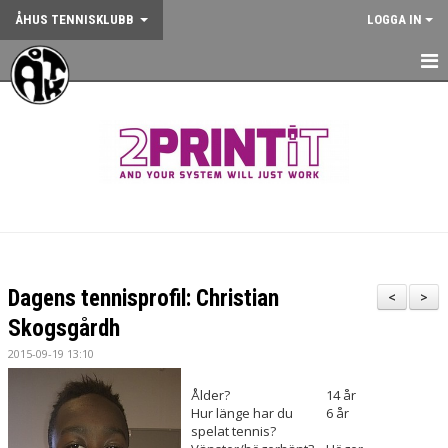
ÅHUS TENNISKLUBB
LOGGA IN
HEM
NYHETER
OM KLUBBEN
KONTAKT
BOKA BANA
Dagens tennisprofil: Christian
<
>
ANMÄLAN AKTIVITET
Skogsgårdh
2015-09-19 13:10
KALENDER
Ålder?
14 år
GYM
Hur länge har du
6 år
spelat tennis?
KÖP KLUBBKLÄDER