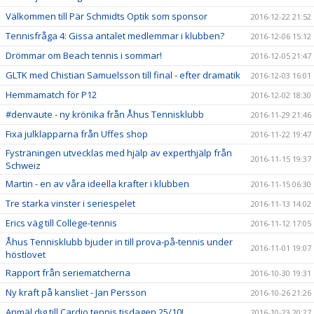
Välkommen till Pär Schmidts Optik som sponsor
2016-12-22 21:52
Tennisfråga 4: Gissa antalet medlemmar i klubben?
2016-12-06 15:12
Drömmar om Beach tennis i sommar!
2016-12-05 21:47
GLTK med Chistian Samuelsson till final - efter dramatik
2016-12-03 16:01
Hemmamatch för P12
2016-12-02 18:30
#denvaute - ny krönika från Åhus Tennisklubb
2016-11-29 21:46
Fixa julklapparna från Uffes shop
2016-11-22 19:47
Fysträningen utvecklas med hjälp av experthjälp från
2016-11-15 19:37
Schweiz
Martin - en av våra ideella krafter i klubben
2016-11-15 06:30
Tre starka vinster i seriespelet
2016-11-13 14:02
Erics väg till College-tennis
2016-11-12 17:05
Åhus Tennisklubb bjuder in till prova-på-tennis under
2016-11-01 19:07
höstlovet
Rapport från seriematcherna
2016-10-30 19:31
Ny kraft på kansliet - Jan Persson
2016-10-26 21:26
Anmäl dig till Cardio tennis tisdagen 25/10!
2016-10-23 20:27