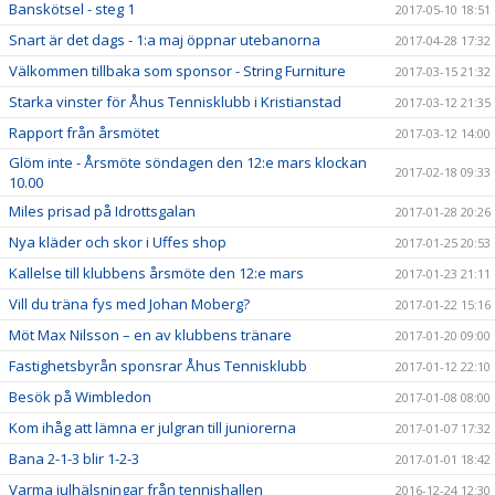
Banskötsel - steg 1
2017-05-10 18:51
Snart är det dags - 1:a maj öppnar utebanorna
2017-04-28 17:32
Välkommen tillbaka som sponsor - String Furniture
2017-03-15 21:32
Starka vinster för Åhus Tennisklubb i Kristianstad
2017-03-12 21:35
Rapport från årsmötet
2017-03-12 14:00
Glöm inte - Årsmöte söndagen den 12:e mars klockan
2017-02-18 09:33
10.00
Miles prisad på Idrottsgalan
2017-01-28 20:26
Nya kläder och skor i Uffes shop
2017-01-25 20:53
Kallelse till klubbens årsmöte den 12:e mars
2017-01-23 21:11
Vill du träna fys med Johan Moberg?
2017-01-22 15:16
Möt Max Nilsson – en av klubbens tränare
2017-01-20 09:00
Fastighetsbyrån sponsrar Åhus Tennisklubb
2017-01-12 22:10
Besök på Wimbledon
2017-01-08 08:00
Kom ihåg att lämna er julgran till juniorerna
2017-01-07 17:32
Bana 2-1-3 blir 1-2-3
2017-01-01 18:42
Varma julhälsningar från tennishallen
2016-12-24 12:30