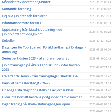
Månadsbrev december juniorer
2023-11-21 08:41
Kontantfri förening
2023-11-17 09:42
Hej alla juniorer och föräldrar!
2023-11-15 10:07
Informationsmöte för 60 +
2023-11-08 08:31
Uppdatering från Matchi, betalning med
2023-11-07 09:28
Juniorkort/Förmiddagskort
Solceller
2023-10-12 11:22
Dags igen för Top Spin och Föräldrar-Barn på lördagar -
2023-09-23 09:00
anmäl dig
Seriespel hösten 2023 – alla föreningens lag
2023-08-16 20:42
Juniorträningen på Åhus Tennisklubb - inför hösten
2023-08-07 21:01
2023
Edvard och Henry - från träningsläger i Kiel till USA
2023-06-28 19:46
Kansliet semesterstängt v.26-29
2023-06-22 11:37
Onsdag sista dag för beställning av jordgubbar
2023-06-19 11:46
Glöm inte bort att beställa jordgubbar till midsommar!
2023-06-16 09:58
Ingen träning på skolavslutningsdagen 9 juni
2023-06-02 09:11
2023-06-01 10:25