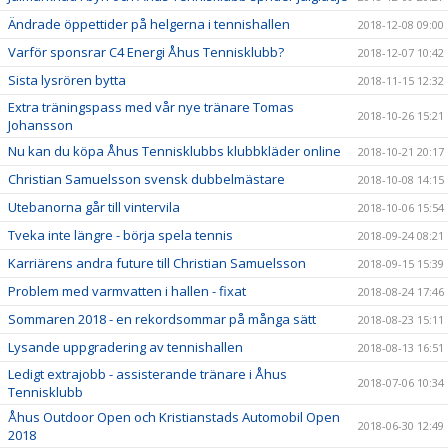
Ändrade öppettider på helgerna i tennishallen
2018-12-08 09:00
Varför sponsrar C4 Energi Åhus Tennisklubb?
2018-12-07 10:42
Sista lysrören bytta
2018-11-15 12:32
Extra träningspass med vår nye tränare Tomas
2018-10-26 15:21
Johansson
Nu kan du köpa Åhus Tennisklubbs klubbkläder online
2018-10-21 20:17
Christian Samuelsson svensk dubbelmästare
2018-10-08 14:15
Utebanorna går till vintervila
2018-10-06 15:54
Tveka inte längre - börja spela tennis
2018-09-24 08:21
Karriärens andra future till Christian Samuelsson
2018-09-15 15:39
Problem med varmvatten i hallen - fixat
2018-08-24 17:46
Sommaren 2018 - en rekordsommar på många sätt
2018-08-23 15:11
Lysande uppgradering av tennishallen
2018-08-13 16:51
Ledigt extrajobb - assisterande tränare i Åhus
2018-07-06 10:34
Tennisklubb
Åhus Outdoor Open och Kristianstads Automobil Open
2018-06-30 12:49
2018