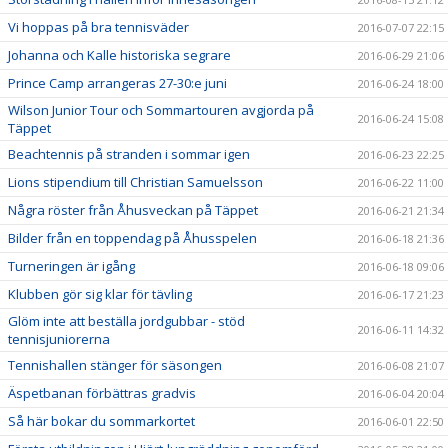
Vi hoppas på bra tennisväder
2016-07-07 22:15
Johanna och Kalle historiska segrare
2016-06-29 21:06
Prince Camp arrangeras 27-30:e juni
2016-06-24 18:00
Wilson Junior Tour och Sommartouren avgjorda på
2016-06-24 15:08
Täppet
Beachtennis på stranden i sommar igen
2016-06-23 22:25
Lions stipendium till Christian Samuelsson
2016-06-22 11:00
Några röster från Åhusveckan på Täppet
2016-06-21 21:34
Bilder från en toppendag på Åhusspelen
2016-06-18 21:36
Turneringen är igång
2016-06-18 09:06
Klubben gör sig klar för tävling
2016-06-17 21:23
Glöm inte att beställa jordgubbar - stöd
2016-06-11 14:32
tennisjuniorerna
Tennishallen stänger för säsongen
2016-06-08 21:07
Äspetbanan förbättras gradvis
2016-06-04 20:04
Så här bokar du sommarkortet
2016-06-01 22:50