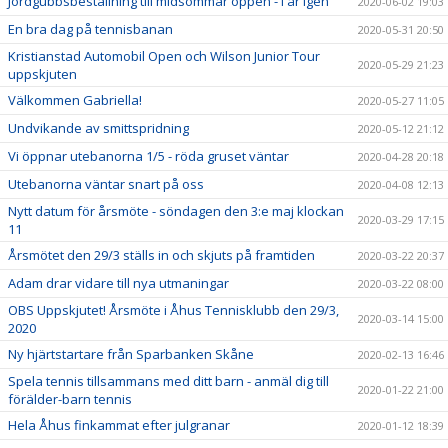
Jordgubbsbeställning till midsommar öppen - i år igen
2020-06-02 19:03
En bra dag på tennisbanan
2020-05-31 20:50
Kristianstad Automobil Open och Wilson Junior Tour
2020-05-29 21:23
uppskjuten
Välkommen Gabriella!
2020-05-27 11:05
Undvikande av smittspridning
2020-05-12 21:12
Vi öppnar utebanorna 1/5 - röda gruset väntar
2020-04-28 20:18
Utebanorna väntar snart på oss
2020-04-08 12:13
Nytt datum för årsmöte - söndagen den 3:e maj klockan
2020-03-29 17:15
11
Årsmötet den 29/3 ställs in och skjuts på framtiden
2020-03-22 20:37
Adam drar vidare till nya utmaningar
2020-03-22 08:00
OBS Uppskjutet! Årsmöte i Åhus Tennisklubb den 29/3,
2020-03-14 15:00
2020
Ny hjärtstartare från Sparbanken Skåne
2020-02-13 16:46
Spela tennis tillsammans med ditt barn - anmäl dig till
2020-01-22 21:00
förälder-barn tennis
Hela Åhus finkammat efter julgranar
2020-01-12 18:39