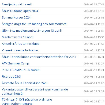
Familjedag vid havet!
2024-05-03 07:49
Åhus Outdoor Open 2024
2024-05-03 07:38
Sommarkurser 2024
2024-04-25 08:56
Äntligen dags för utesäsong och sommarkort!
2024-04-24 10:23
Glöm inte medlemsmötet imorgon 13 april!
2024-04-12 08:54
Medlemsmöte 13 april
2024-04-03 15:56
Aktuellt i Åhus tennisklubb
2024-03-25 11:52
Vuxenkurserna fortsätter
2024-03-19 10:28
Åhus Tennisklubbs verksamhetsberättelse för 2023
2024-03-15 16:31
ÅTK Summer Camp
2024-03-13 10:27
PRINCE CAMP BYTER NAMN!
2024-03-13 10:21
Fixardag 23/3
2024-03-11 08:55
Årsmöte Åhus Tennisklubb 24/3
2024-03-04 08:05
Vakanta poster till valberedningen kommande
2024-02-27 08:37
verksamhetsår
Tävlingar 7-10/3 påverkar ordinarie
2024-02-23 10:14
träning/abonnemang