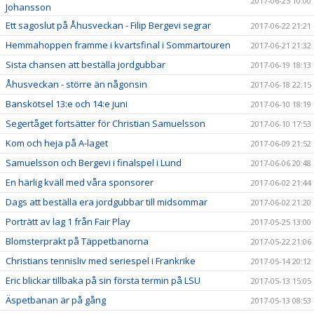
2017-06-25 10:00
Johansson
Ett sagoslut på Åhusveckan - Filip Bergevi segrar
2017-06-22 21:21
Hemmahoppen framme i kvartsfinal i Sommartouren
2017-06-21 21:32
Sista chansen att beställa jordgubbar
2017-06-19 18:13
Åhusveckan - större än någonsin
2017-06-18 22:15
Banskötsel 13:e och 14:e juni
2017-06-10 18:19
Segertåget fortsätter för Christian Samuelsson
2017-06-10 17:53
Kom och heja på A-laget
2017-06-09 21:52
Samuelsson och Bergevi i finalspel i Lund
2017-06-06 20:48
En härlig kväll med våra sponsorer
2017-06-02 21:44
Dags att beställa era jordgubbar till midsommar
2017-06-02 21:20
Porträtt av lag 1 från Fair Play
2017-05-25 13:00
Blomsterprakt på Täppetbanorna
2017-05-22 21:06
Christians tennisliv med seriespel i Frankrike
2017-05-14 20:12
Eric blickar tillbaka på sin första termin på LSU
2017-05-13 15:05
Äspetbanan är på gång
2017-05-13 08:53