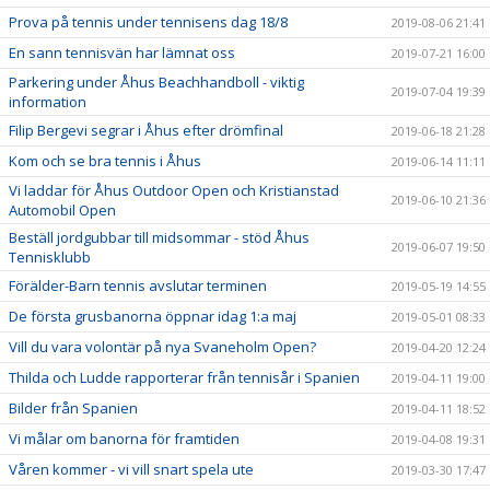
Prova på tennis under tennisens dag 18/8
2019-08-06 21:41
En sann tennisvän har lämnat oss
2019-07-21 16:00
Parkering under Åhus Beachhandboll - viktig
2019-07-04 19:39
information
Filip Bergevi segrar i Åhus efter drömfinal
2019-06-18 21:28
Kom och se bra tennis i Åhus
2019-06-14 11:11
Vi laddar för Åhus Outdoor Open och Kristianstad
2019-06-10 21:36
Automobil Open
Beställ jordgubbar till midsommar - stöd Åhus
2019-06-07 19:50
Tennisklubb
Förälder-Barn tennis avslutar terminen
2019-05-19 14:55
De första grusbanorna öppnar idag 1:a maj
2019-05-01 08:33
Vill du vara volontär på nya Svaneholm Open?
2019-04-20 12:24
Thilda och Ludde rapporterar från tennisår i Spanien
2019-04-11 19:00
Bilder från Spanien
2019-04-11 18:52
Vi målar om banorna för framtiden
2019-04-08 19:31
Våren kommer - vi vill snart spela ute
2019-03-30 17:47