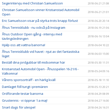
Segerintervju med Christian Samuelsson
2018-06-21 21:08
Christian Samuelsson vinner Kristianstad Automobil
2018-06-21 21:01
Open
Eric Samuelsson visar på styrka trots knapp förlust
2018-06-20 20:14
Åhus Tennisklubb - nu också på Instagram
2018-06-19 21:06
Åhus Outdoor Open igång - intervju med
2018-06-16 13:04
tävlingsledningen
Hjälp oss att vattna banorna!
2018-06-04 10:22
Åhus Tennisklubb vid havet - njut av det fantastiska
2018-06-03 15:00
läget
Beställ dina jordgubbar till midsommar här
2018-05-30 11:31
Kristianstad Automobil Open - Åhusspelen 16-21/6 -
2018-05-24 09:16
Välkomna!
Vårens sponsorträff - en härlig kväll
2018-05-18 11:10
Damlaget föll tungt i premiären
2018-05-13 20:21
Ordförande testar banorna
2018-04-29 08:09
Grustennis - vi öppnar 1:a maj!
2018-04-27 16:00
Snart dags för utespel
2018-04-26 16:31