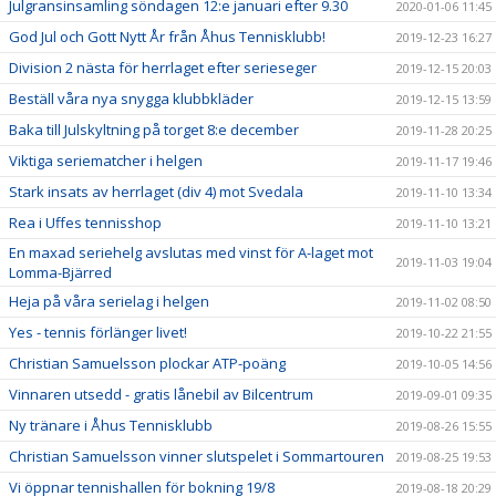
Julgransinsamling söndagen 12:e januari efter 9.30
2020-01-06 11:45
God Jul och Gott Nytt År från Åhus Tennisklubb!
2019-12-23 16:27
Division 2 nästa för herrlaget efter serieseger
2019-12-15 20:03
Beställ våra nya snygga klubbkläder
2019-12-15 13:59
Baka till Julskyltning på torget 8:e december
2019-11-28 20:25
Viktiga seriematcher i helgen
2019-11-17 19:46
Stark insats av herrlaget (div 4) mot Svedala
2019-11-10 13:34
Rea i Uffes tennisshop
2019-11-10 13:21
En maxad seriehelg avslutas med vinst för A-laget mot
2019-11-03 19:04
Lomma-Bjärred
Heja på våra serielag i helgen
2019-11-02 08:50
Yes - tennis förlänger livet!
2019-10-22 21:55
Christian Samuelsson plockar ATP-poäng
2019-10-05 14:56
Vinnaren utsedd - gratis lånebil av Bilcentrum
2019-09-01 09:35
Ny tränare i Åhus Tennisklubb
2019-08-26 15:55
Christian Samuelsson vinner slutspelet i Sommartouren
2019-08-25 19:53
Vi öppnar tennishallen för bokning 19/8
2019-08-18 20:29