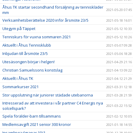
Åhus TK startar secondhand försäljning av tenniskläder
2021-05-20 07:45
mm
Verksamhetsberättelse 2020 inför årsmöte 23/5
2021-05-18 16:01
Utegym på Täppet
2021-05-12 10:33
Tenniskurs för vuxna sommaren 2021
2021-05-12 10:26
Aktuellt i Åhus Tennisklubb
2021-05-07 09:28
Inbjudan till årsmöte 23/5
2021-05-06 18:28
Utesäsongen börjar i helgen!
2021-04-29 21:16
Christian Samuelssons konstslag
2021-04-13 09:22
Aktuellt i Åhus TK
2021-04-12 21:29
Sommarkurser 2021
2021-03-31 12:18
Stor uppslutning när juniorer städade utebanorna
2021-03-28 21:59
Intresserad av att investera i vår partner C4 Energis nya
2021-03-22 15:52
solcellspark?
Spela förälder-barn tillsammans
2021-02-12 10:05
Medlemsavgift 2021 senior 300 kronor
2021-01-18 14:55
Insamling julgranar 10/1
2020-12-28 10:01