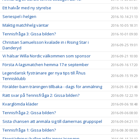
Ett halvår med ny styrelse
2016-10-16 11:00
Seriespel i helgen
2016-10-14 21:13
Mäktig matchhelg väntar
2016-10-05 18:31
Tennisfråga 3: Gissa bilden?
2016-10-01 09:00
Christian Samuelsson kvalade in i Rising Star i
2016-09-25 19:01
Danderyd
Vi hälsar Willa Nordic välkommen som sponsor
2016-09-21 10:00
Första A-lagsmatchen hemma 17:e september
2016-09-16 17:20
Legendarisk fystränare ger nya tips till Åhus
2016-09-15 19:29
Tennisklubb
Förälder-barn träningen tillbaka - dags för anmälning
2016-09-13 21:48
Rätt svar på Tennisfråga 2: Gissa bilden?
2016-09-12 22:19
Kvarglömda kläder
2016-09-06 18:48
Tennisfråga 2: Gissa bilden?
2016-09-06 08:00
Sista chansen att anmäla sig till damernas gruppspel
2016-09-04 21:11
Tennisfråga 1: Gissa bilden?
2016-08-30 08:00
Storstädning i hallen inför innesäsongen
2016-08-15 21:12