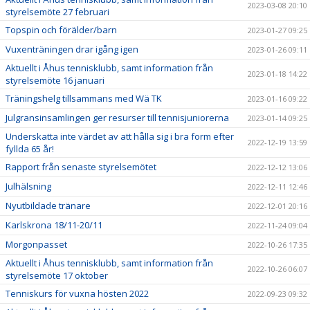
2023-03-08 20:10
styrelsemöte 27 februari
Topspin och förälder/barn
2023-01-27 09:25
Vuxenträningen drar igång igen
2023-01-26 09:11
Aktuellt i Åhus tennisklubb, samt information från
2023-01-18 14:22
styrelsemöte 16 januari
Träningshelg tillsammans med Wä TK
2023-01-16 09:22
Julgransinsamlingen ger resurser till tennisjuniorerna
2023-01-14 09:25
Underskatta inte värdet av att hålla sig i bra form efter
2022-12-19 13:59
fyllda 65 år!
Rapport från senaste styrelsemötet
2022-12-12 13:06
Julhälsning
2022-12-11 12:46
Nyutbildade tränare
2022-12-01 20:16
Karlskrona 18/11-20/11
2022-11-24 09:04
Morgonpasset
2022-10-26 17:35
Aktuellt i Åhus tennisklubb, samt information från
2022-10-26 06:07
styrelsemöte 17 oktober
Tenniskurs för vuxna hösten 2022
2022-09-23 09:32