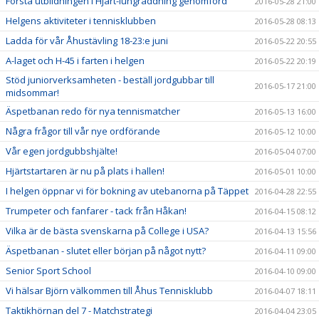
Första utbildningen i Hjärt-lungräddning genomförd
2016-05-28 21:00
Helgens aktiviteter i tennisklubben
2016-05-28 08:13
Ladda för vår Åhustävling 18-23:e juni
2016-05-22 20:55
A-laget och H-45 i farten i helgen
2016-05-22 20:19
Stöd juniorverksamheten - beställ jordgubbar till
2016-05-17 21:00
midsommar!
Äspetbanan redo för nya tennismatcher
2016-05-13 16:00
Några frågor till vår nye ordförande
2016-05-12 10:00
Vår egen jordgubbshjälte!
2016-05-04 07:00
Hjärtstartaren är nu på plats i hallen!
2016-05-01 10:00
I helgen öppnar vi för bokning av utebanorna på Täppet
2016-04-28 22:55
Trumpeter och fanfarer - tack från Håkan!
2016-04-15 08:12
Vilka är de bästa svenskarna på College i USA?
2016-04-13 15:56
Äspetbanan - slutet eller början på något nytt?
2016-04-11 09:00
Senior Sport School
2016-04-10 09:00
Vi hälsar Björn välkommen till Åhus Tennisklubb
2016-04-07 18:11
Taktikhörnan del 7 - Matchstrategi
2016-04-04 23:05