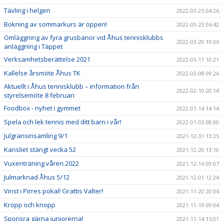
Tävling i helgen
2022-03-25 04:26
Bokning av sommarkurs är öppen!
2022-03-23 06:42
Omläggning av fyra grusbanor vid Åhus tennisklubbs
2022-03-20 19:06
anläggning i Täppet
Verksamhetsberättelse 2021
2022-03-11 10:21
Kallelse årsmöte Åhus TK
2022-03-08 09:26
Aktuellt i Åhus tennisklubb – information från
2022-02-10 20:14
styrelsemöte 8 februari
Foodbox - nyhet i gymmet
2022-01-14 14:14
Spela och lek tennis med ditt barn i vår!
2022-01-03 08:00
Julgransinsamling 9/1
2021-12-31 13:25
Kansliet stängt vecka 52
2021-12-20 13:10
Vuxenträning våren 2022
2021-12-16 09:07
Julmarknad Åhus 5/12
2021-12-01 12:24
Vinst i Pirres pokal! Grattis Valter!
2021-11-20 20:04
Kropp och knopp
2021-11-19 09:04
Sponsra gärna juniorerna!
2021-11-14 15:01