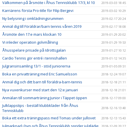
Välkommen på årsmöte i Åhus Tennisklubb 17/3, kl 10
2019-03-03 18:45
Karriärens första Pro-title för Filip Bergevi
2019-03-02 10:29
Ny belysning i omklädningsrummen
2019-02-17 20:24
Anmäl dig till Föräldrar/barn tennis våren 2019
2019-02-17 18:08
Årsmöte den 17:e mars klockan 10
2019-01-29 20:02
Vi inleder operation golvmålning
2019-01-29 19:53
Åhusspelare prisade på Idrottsgalan
2019-01-27 10:12
Cardio Tennis gör entré i tennishallen
2019-01-12 14:35
Julgransinsamling 13/1 - stöd juniorerna
2019-01-05 09:51
Boka en privatträning med Eric Samuelsson
2018-12-24 19:07
Anmäl dig och ditt barn till föräldra-barn-tennis
2018-12-18 21:11
Nya vuxenkurser med start den 12:e januari
2018-12-18 21:01
Anmälan till sommarträning Junior i Täppet öppen
2018-12-17 09:00
Julklappstips - beställ klubbkläder från Åhus
2018-12-16 13:40
Tennisklubb
Boka ett extra träningspass med Tomas under jullovet
2018-12-13 15:43
Julmarknad i byn och Åhus Tennisklubb sprider julglädje
2018-12-09 20:27