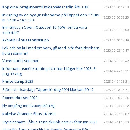
Köp dina jordgubbar till midsommar från Åhus TK
2023-05-30 19:53
Invigning av de nya grusbanorna på Täppet den 17 juni
2023-05-30 08:23
kl. 12.00 – ca 13.30
Bilmånsson Open (Outdoor) 10-16/6 - vill du vara
2023-05-15 18:00
volontär?
Aktuellt i Åhus tennisklubb
2023-05-10 08:19
Lek och ha kul med ert barn, gå med i vår förälder/barn-
2023-05-03 10:17
kurs i sommar!
Vuxenkurs i sommar
2023-05-02 08:42
Informationsmöte träning-och matchläger Kiel 2023, 8
2023-04-27 09:21
aug-13 aug
Prince Camp 2023
2023-04-24 08:31
Städ och fixardag i Täppet lördag 29/4 klockan 10-12
2023-04-08 15:51
Sommarkurser 2023
2023-03-30 08:26
Ny omgång med vuxenträning
2023-03-23 09:42
Kallelse årsmöte Åhus TK 26/3
2023-03-13 10:07
Styrelsemöte i Åhus Tennisklubb den 27 februari 2023
2023-03-11 15:39
Aktuellt i Åhus tennisklubb, samt information från