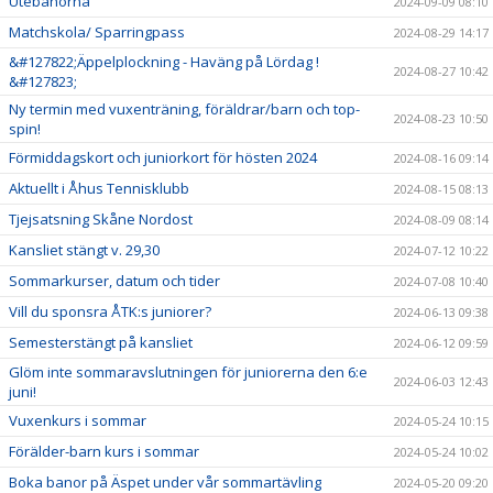
Utebanorna
2024-09-09 08:10
Matchskola/ Sparringpass
2024-08-29 14:17
&#127822;Äppelplockning - Haväng på Lördag !
2024-08-27 10:42
&#127823;
Ny termin med vuxenträning, föräldrar/barn och top-
2024-08-23 10:50
spin!
Förmiddagskort och juniorkort för hösten 2024
2024-08-16 09:14
Aktuellt i Åhus Tennisklubb
2024-08-15 08:13
Tjejsatsning Skåne Nordost
2024-08-09 08:14
Kansliet stängt v. 29,30
2024-07-12 10:22
Sommarkurser, datum och tider
2024-07-08 10:40
Vill du sponsra ÅTK:s juniorer?
2024-06-13 09:38
Semesterstängt på kansliet
2024-06-12 09:59
Glöm inte sommaravslutningen för juniorerna den 6:e
2024-06-03 12:43
juni!
Vuxenkurs i sommar
2024-05-24 10:15
Förälder-barn kurs i sommar
2024-05-24 10:02
Boka banor på Äspet under vår sommartävling
2024-05-20 09:20