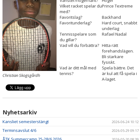
Vänster/högerhänt?
Höger
Vilket racket spelar du
Prince Textreme
med?
ÅTK TRÄNINGSVERKSAMHET
Favoritslag?
Backhand
Favoritunderlag?
Hard court, snabbt
underlag
Tennisspelare som
Rafael Nadal
du gillar?
Vad vill du förbättra?
Hitta rätt
forehandslägen.
Bli starkare
fysiskt.
Vad är ditt mål med
Spela bättre. Det
tennis?
är kul att få spela i
Christian Skogsgårdh
A-laget.
Nyhetsarkiv
Kansliet semesterstängt
2026-06-24 10:12
Terminsavslut 4/6
2026-05-29 09:17
ÅTK Summercamp 25-28/6 2026
2026-05-20 08:39