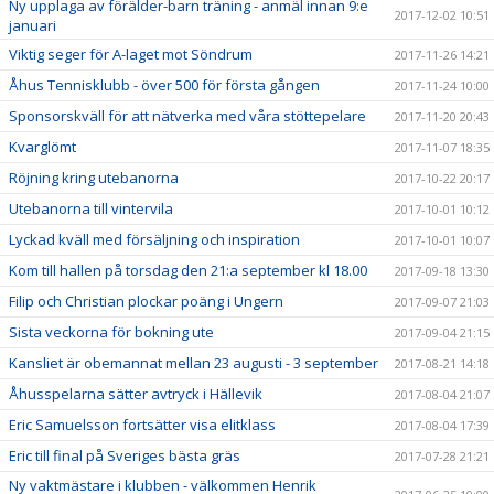
Ny upplaga av förälder-barn träning - anmäl innan 9:e
2017-12-02 10:51
januari
Viktig seger för A-laget mot Söndrum
2017-11-26 14:21
Åhus Tennisklubb - över 500 för första gången
2017-11-24 10:00
Sponsorskväll för att nätverka med våra stöttepelare
2017-11-20 20:43
Kvarglömt
2017-11-07 18:35
Röjning kring utebanorna
2017-10-22 20:17
Utebanorna till vintervila
2017-10-01 10:12
Lyckad kväll med försäljning och inspiration
2017-10-01 10:07
Kom till hallen på torsdag den 21:a september kl 18.00
2017-09-18 13:30
Filip och Christian plockar poäng i Ungern
2017-09-07 21:03
Sista veckorna för bokning ute
2017-09-04 21:15
Kansliet är obemannat mellan 23 augusti - 3 september
2017-08-21 14:18
Åhusspelarna sätter avtryck i Hällevik
2017-08-04 21:07
Eric Samuelsson fortsätter visa elitklass
2017-08-04 17:39
Eric till final på Sveriges bästa gräs
2017-07-28 21:21
Ny vaktmästare i klubben - välkommen Henrik