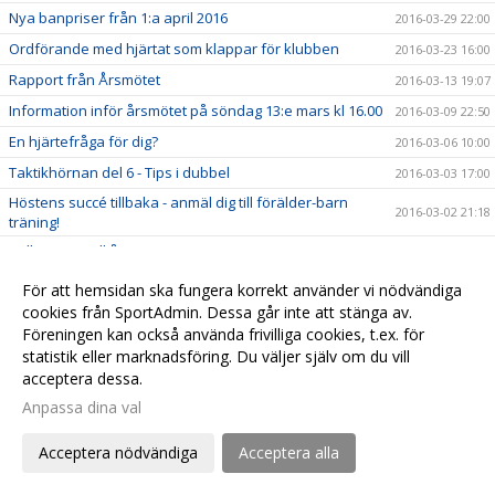
Nya banpriser från 1:a april 2016
2016-03-29 22:00
Ordförande med hjärtat som klappar för klubben
2016-03-23 16:00
Rapport från Årsmötet
2016-03-13 19:07
Information inför årsmötet på söndag 13:e mars kl 16.00
2016-03-09 22:50
En hjärtefråga för dig?
2016-03-06 10:00
Taktikhörnan del 6 - Tips i dubbel
2016-03-03 17:00
Höstens succé tillbaka - anmäl dig till förälder-barn
2016-03-02 21:18
träning!
Välkommen till årsmöte!
2016-03-01 20:40
Det mest populära racketmärket är...
2016-02-21 11:30
För att hemsidan ska fungera korrekt använder vi nödvändiga
cookies från SportAdmin. Dessa går inte att stänga av.
Håll tummarna för Christian i Jönköping
2016-02-17 12:29
Föreningen kan också använda frivilliga cookies, t.ex. för
Taktikhörnan del 5 - När ska man smasha?
2016-02-11 11:00
statistik eller marknadsföring. Du väljer själv om du vill
Den mest populära Grand Slam turneringen är...
2016-02-06 23:00
acceptera dessa.
Taktikhörnan del 4 - ta emot serve från vänsterhänt
Anpassa dina val
2016-02-05 15:00
spelare
Rapport från University of California - Filip Bergevi på
Acceptera nödvändiga
Acceptera alla
2016-01-30 22:13
matchdag