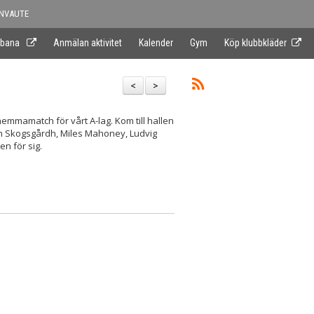
NVAUTE
 bana
Anmälan aktivitet
Kalender
Gym
Köp klubbkläder
<
>
emmamatch för vårt A-lag. Kom till hallen
an Skogsgårdh, Miles Mahoney, Ludvig
en för sig.