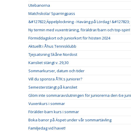
Utebanorna
Matchskola/ Sparringpass
&#127822;Äppelplockning - Haväng på Lördag ! &#127823;
Ny termin med vuxenträning, föräldrar/barn och top-spin!
Förmiddagskort och juniorkort för hösten 2024
Aktuellt i Åhus Tennisklubb
Tjejsatsning Skåne Nordost
Kansliet stängt v. 29,30
Sommarkurser, datum och tider
Vill du sponsra ÅTK:s juniorer?
Semesterstängt på kansliet
Glöm inte sommaravslutningen för juniorerna den 6:e juni
Vuxenkurs i sommar
Förälder-barn kurs i sommar
Boka banor på Äspet under vår sommartävling
Familjedag vid havet!