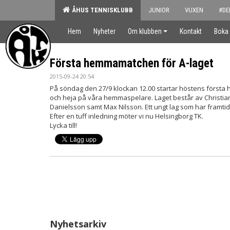
ÅHUS TENNISKLUBB
JUNIOR
VUXEN
#DE
Hem
Nyheter
Om klubben
Kontakt
Boka
Första hemmamatchen för A-laget
2015-09-24 20:54
På söndag den 27/9 klockan 12.00 startar höstens första h
och heja på våra hemmaspelare. Laget består av Christi
Danielsson samt Max Nilsson. Ett ungt lag som har framtid
Efter en tuff inledning möter vi nu Helsingborg TK.
Lycka till!
Nyhetsarkiv