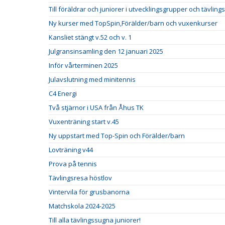
Till föräldrar och juniorer i utvecklingsgrupper och tävlin
Ny kurser med TopSpin,Förälder/barn och vuxenkurser
Kansliet stängt v.52 och v. 1
Julgransinsamling den 12 januari 2025
Inför vårterminen 2025
Julavslutning med minitennis
C4 Energi
Två stjärnor i USA från Åhus TK
Vuxenträning start v.45
Ny uppstart med Top-Spin och Förälder/barn
Lovträning v44
Prova på tennis
Tävlingsresa höstlov
Vintervila för grusbanorna
Matchskola 2024-2025
Till alla tävlingssugna juniorer!