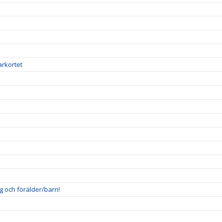
arkortet
g och förälder/barn!