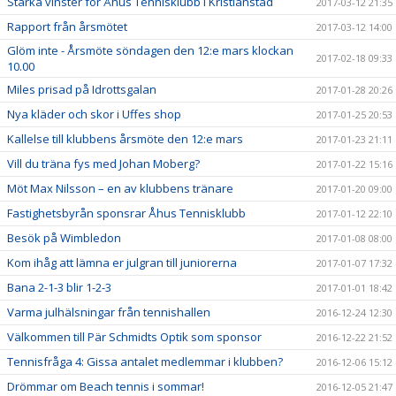
Starka vinster för Åhus Tennisklubb i Kristianstad
2017-03-12 21:35
Rapport från årsmötet
2017-03-12 14:00
Glöm inte - Årsmöte söndagen den 12:e mars klockan
2017-02-18 09:33
10.00
Miles prisad på Idrottsgalan
2017-01-28 20:26
Nya kläder och skor i Uffes shop
2017-01-25 20:53
Kallelse till klubbens årsmöte den 12:e mars
2017-01-23 21:11
Vill du träna fys med Johan Moberg?
2017-01-22 15:16
Möt Max Nilsson – en av klubbens tränare
2017-01-20 09:00
Fastighetsbyrån sponsrar Åhus Tennisklubb
2017-01-12 22:10
Besök på Wimbledon
2017-01-08 08:00
Kom ihåg att lämna er julgran till juniorerna
2017-01-07 17:32
Bana 2-1-3 blir 1-2-3
2017-01-01 18:42
Varma julhälsningar från tennishallen
2016-12-24 12:30
Välkommen till Pär Schmidts Optik som sponsor
2016-12-22 21:52
Tennisfråga 4: Gissa antalet medlemmar i klubben?
2016-12-06 15:12
Drömmar om Beach tennis i sommar!
2016-12-05 21:47