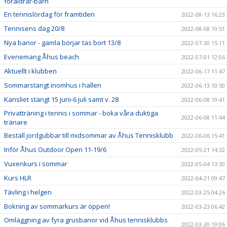
föräldrar-barn
En tennislördag för framtiden
2022-08-13 16:23
Tennisens dag 20/8
2022-08-08 19:51
Nya banor - gamla börjar tas bort 13/8
2022-07-30 15:11
Evenemang Åhus beach
2022-07-01 12:06
Aktuellt i klubben
2022-06-17 11:47
Sommarstängt inomhus i hallen
2022-06-13 10:50
Kansliet stängt 15 juni-6 juli samt v. 28
2022-06-08 19:41
Privatträning i tennis i sommar - boka våra duktiga
2022-06-08 11:44
tränare
Beställ jordgubbar till midsommar av Åhus Tennisklubb
2022-06-06 15:41
Inför Åhus Outdoor Open 11-19/6
2022-05-21 14:32
Vuxenkurs i sommar
2022-05-04 13:30
Kurs HLR
2022-04-21 09:47
Tävling i helgen
2022-03-25 04:26
Bokning av sommarkurs är öppen!
2022-03-23 06:42
Omläggning av fyra grusbanor vid Åhus tennisklubbs
2022-03-20 19:06