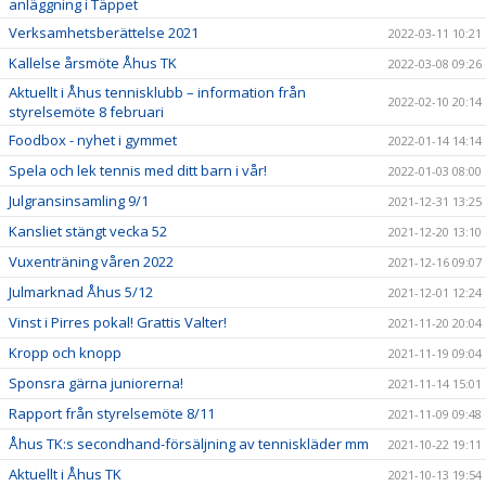
anläggning i Täppet
Verksamhetsberättelse 2021
2022-03-11 10:21
Kallelse årsmöte Åhus TK
2022-03-08 09:26
Aktuellt i Åhus tennisklubb – information från
2022-02-10 20:14
styrelsemöte 8 februari
Foodbox - nyhet i gymmet
2022-01-14 14:14
Spela och lek tennis med ditt barn i vår!
2022-01-03 08:00
Julgransinsamling 9/1
2021-12-31 13:25
Kansliet stängt vecka 52
2021-12-20 13:10
Vuxenträning våren 2022
2021-12-16 09:07
Julmarknad Åhus 5/12
2021-12-01 12:24
Vinst i Pirres pokal! Grattis Valter!
2021-11-20 20:04
Kropp och knopp
2021-11-19 09:04
Sponsra gärna juniorerna!
2021-11-14 15:01
Rapport från styrelsemöte 8/11
2021-11-09 09:48
Åhus TK:s secondhand-försäljning av tenniskläder mm
2021-10-22 19:11
Aktuellt i Åhus TK
2021-10-13 19:54