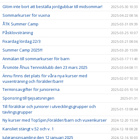
Glöm inte bort att beställa jordgubbar till midsommar!
2025-05-30 10:33
Sommarkurser för vuxna
2025-04-22 08:56
ÅTK Summer Camp
2025-03-31 09:39
Påsklovsträning
2025-03-25 10:07
Fixardag lördag 22/3
2025-03-21 08:06
Summer Camp 2025!!!
2025-03-20 15:09
Anmälan till sommarkurser för barn
2025-03-17 11:49
Årsmöte Åhus Tennisklubb den 23 mars 2025
2025-03-04 08:11
Ännu finns det plats för våra nya kurser med
2025-02-07 10:33
vuxenträning och förälder/barn!
Terminsavgifter för juniorerna
2025-02-05 10:14
Sponsring till tjejsatsningen
2025-01-31
Till föräldrar och juniorer i utvecklingsgrupper och
2025-01-13 08:44
tävlingsgrupper
Ny kurser med TopSpin,Förälder/barn och vuxenkurser
2024-12-20 15:34
Kansliet stängt v.52 och v. 1
2024-12-18 08:28
Julgransinsamling den 12 januari 2025
2024-12-16 10:03