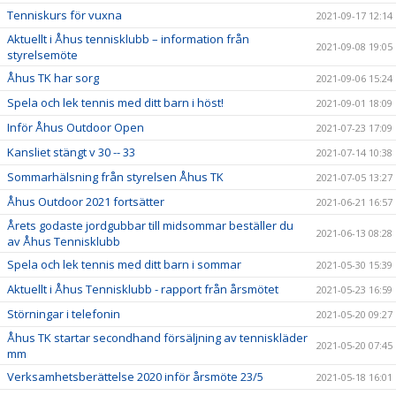
Tenniskurs för vuxna
2021-09-17 12:14
Aktuellt i Åhus tennisklubb – information från
2021-09-08 19:05
styrelsemöte
Åhus TK har sorg
2021-09-06 15:24
Spela och lek tennis med ditt barn i höst!
2021-09-01 18:09
Inför Åhus Outdoor Open
2021-07-23 17:09
Kansliet stängt v 30 -- 33
2021-07-14 10:38
Sommarhälsning från styrelsen Åhus TK
2021-07-05 13:27
Åhus Outdoor 2021 fortsätter
2021-06-21 16:57
Årets godaste jordgubbar till midsommar beställer du
2021-06-13 08:28
av Åhus Tennisklubb
Spela och lek tennis med ditt barn i sommar
2021-05-30 15:39
Aktuellt i Åhus Tennisklubb - rapport från årsmötet
2021-05-23 16:59
Störningar i telefonin
2021-05-20 09:27
Åhus TK startar secondhand försäljning av tenniskläder
2021-05-20 07:45
mm
Verksamhetsberättelse 2020 inför årsmöte 23/5
2021-05-18 16:01