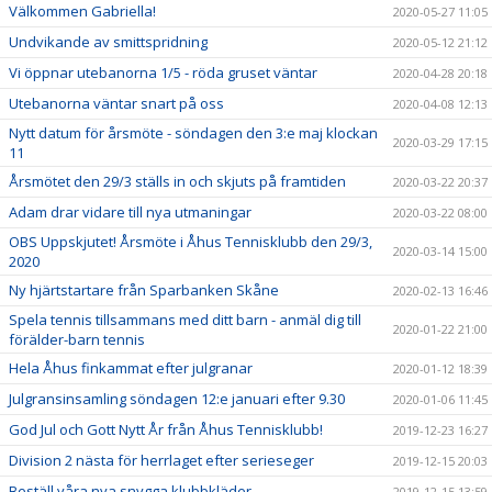
Välkommen Gabriella!
2020-05-27 11:05
Undvikande av smittspridning
2020-05-12 21:12
Vi öppnar utebanorna 1/5 - röda gruset väntar
2020-04-28 20:18
Utebanorna väntar snart på oss
2020-04-08 12:13
Nytt datum för årsmöte - söndagen den 3:e maj klockan
2020-03-29 17:15
11
Årsmötet den 29/3 ställs in och skjuts på framtiden
2020-03-22 20:37
Adam drar vidare till nya utmaningar
2020-03-22 08:00
OBS Uppskjutet! Årsmöte i Åhus Tennisklubb den 29/3,
2020-03-14 15:00
2020
Ny hjärtstartare från Sparbanken Skåne
2020-02-13 16:46
Spela tennis tillsammans med ditt barn - anmäl dig till
2020-01-22 21:00
förälder-barn tennis
Hela Åhus finkammat efter julgranar
2020-01-12 18:39
Julgransinsamling söndagen 12:e januari efter 9.30
2020-01-06 11:45
God Jul och Gott Nytt År från Åhus Tennisklubb!
2019-12-23 16:27
Division 2 nästa för herrlaget efter serieseger
2019-12-15 20:03
Beställ våra nya snygga klubbkläder
2019-12-15 13:59