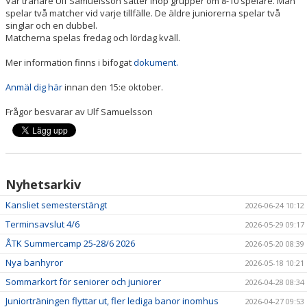
Vår tränare Ulf Samuelsson sätter ihop grupper om 8-10 spelare. Man
spelar två matcher vid varje tillfälle. De äldre juniorerna spelar två
singlar och en dubbel.
ÅTK TRÄNINGSVERKSAMHET
Matcherna spelas fredag och lördag kväll.
Mer information finns i bifogat
dokument.
Anmäl dig här
innan den 15:e oktober.
Frågor besvarar av Ulf Samuelsson
Nyhetsarkiv
Kansliet semesterstängt
2026-06-24 10:12
Terminsavslut 4/6
2026-05-29 09:17
ÅTK Summercamp 25-28/6 2026
2026-05-20 08:39
Nya banhyror
2026-05-18 10:21
Sommarkort för seniorer och juniorer
2026-04-28 08:34
Juniorträningen flyttar ut, fler lediga banor inomhus
2026-04-27 09:53