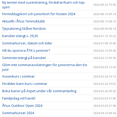
Ny termin med vuxenträning, föräldrar/barn och top-
2024-08-23 10:50
spin!
Förmiddagskort och juniorkort för hösten 2024
2024-08-16 09:14
Aktuellt i Åhus Tennisklubb
2024-08-15 08:13
Tjejsatsning Skåne Nordost
2024-08-09 08:14
Kansliet stängt v. 29,30
2024-07-12 10:22
Sommarkurser, datum och tider
2024-07-08 10:40
Vill du sponsra ÅTK:s juniorer?
2024-06-13 09:38
Semesterstängt på kansliet
2024-06-12 09:59
Glöm inte sommaravslutningen för juniorerna den 6:e
2024-06-03 12:43
juni!
Vuxenkurs i sommar
2024-05-24 10:15
Förälder-barn kurs i sommar
2024-05-24 10:02
Boka banor på Äspet under vår sommartävling
2024-05-20 09:20
Familjedag vid havet!
2024-05-03 07:49
Åhus Outdoor Open 2024
2024-05-03 07:38
Sommarkurser 2024
2024-04-25 08:56