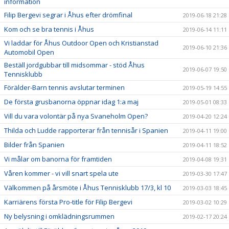
information
Filip Bergevi segrar i Åhus efter drömfinal
2019-06-18 21:28
Kom och se bra tennis i Åhus
2019-06-14 11:11
Vi laddar för Åhus Outdoor Open och Kristianstad
2019-06-10 21:36
Automobil Open
Beställ jordgubbar till midsommar - stöd Åhus
2019-06-07 19:50
Tennisklubb
Förälder-Barn tennis avslutar terminen
2019-05-19 14:55
De första grusbanorna öppnar idag 1:a maj
2019-05-01 08:33
Vill du vara volontär på nya Svaneholm Open?
2019-04-20 12:24
Thilda och Ludde rapporterar från tennisår i Spanien
2019-04-11 19:00
Bilder från Spanien
2019-04-11 18:52
Vi målar om banorna för framtiden
2019-04-08 19:31
Våren kommer - vi vill snart spela ute
2019-03-30 17:47
Välkommen på årsmöte i Åhus Tennisklubb 17/3, kl 10
2019-03-03 18:45
Karriärens första Pro-title för Filip Bergevi
2019-03-02 10:29
Ny belysning i omklädningsrummen
2019-02-17 20:24