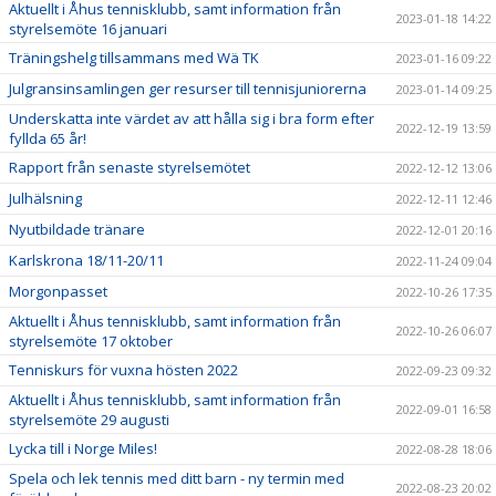
Aktuellt i Åhus tennisklubb, samt information från
2023-01-18 14:22
styrelsemöte 16 januari
Träningshelg tillsammans med Wä TK
2023-01-16 09:22
Julgransinsamlingen ger resurser till tennisjuniorerna
2023-01-14 09:25
Underskatta inte värdet av att hålla sig i bra form efter
2022-12-19 13:59
fyllda 65 år!
Rapport från senaste styrelsemötet
2022-12-12 13:06
Julhälsning
2022-12-11 12:46
Nyutbildade tränare
2022-12-01 20:16
Karlskrona 18/11-20/11
2022-11-24 09:04
Morgonpasset
2022-10-26 17:35
Aktuellt i Åhus tennisklubb, samt information från
2022-10-26 06:07
styrelsemöte 17 oktober
Tenniskurs för vuxna hösten 2022
2022-09-23 09:32
Aktuellt i Åhus tennisklubb, samt information från
2022-09-01 16:58
styrelsemöte 29 augusti
Lycka till i Norge Miles!
2022-08-28 18:06
Spela och lek tennis med ditt barn - ny termin med
2022-08-23 20:02