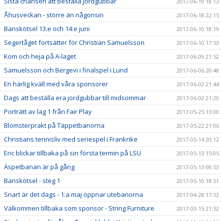
Sista chansen att beställa jordgubbar
2017-06-19 18:13
Åhusveckan - större än någonsin
2017-06-18 22:15
Banskötsel 13:e och 14:e juni
2017-06-10 18:19
Segertåget fortsätter för Christian Samuelsson
2017-06-10 17:53
Kom och heja på A-laget
2017-06-09 21:52
Samuelsson och Bergevi i finalspel i Lund
2017-06-06 20:48
En härlig kväll med våra sponsorer
2017-06-02 21:44
Dags att beställa era jordgubbar till midsommar
2017-06-02 21:20
Porträtt av lag 1 från Fair Play
2017-05-25 13:00
Blomsterprakt på Täppetbanorna
2017-05-22 21:06
Christians tennisliv med seriespel i Frankrike
2017-05-14 20:12
Eric blickar tillbaka på sin första termin på LSU
2017-05-13 15:05
Äspetbanan är på gång
2017-05-13 08:53
Banskötsel - steg 1
2017-05-10 18:51
Snart är det dags - 1:a maj öppnar utebanorna
2017-04-28 17:32
Välkommen tillbaka som sponsor - String Furniture
2017-03-15 21:32