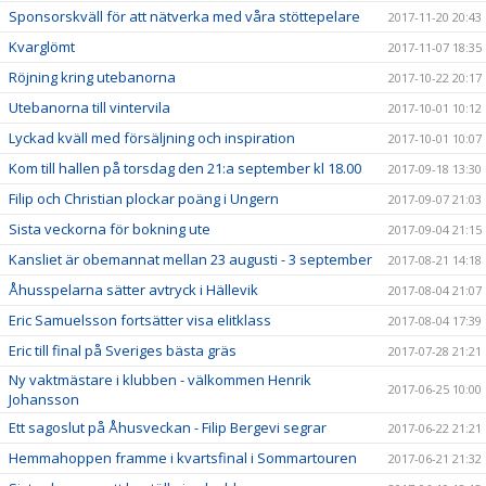
Sponsorskväll för att nätverka med våra stöttepelare
2017-11-20 20:43
Kvarglömt
2017-11-07 18:35
Röjning kring utebanorna
2017-10-22 20:17
Utebanorna till vintervila
2017-10-01 10:12
Lyckad kväll med försäljning och inspiration
2017-10-01 10:07
Kom till hallen på torsdag den 21:a september kl 18.00
2017-09-18 13:30
Filip och Christian plockar poäng i Ungern
2017-09-07 21:03
Sista veckorna för bokning ute
2017-09-04 21:15
Kansliet är obemannat mellan 23 augusti - 3 september
2017-08-21 14:18
Åhusspelarna sätter avtryck i Hällevik
2017-08-04 21:07
Eric Samuelsson fortsätter visa elitklass
2017-08-04 17:39
Eric till final på Sveriges bästa gräs
2017-07-28 21:21
Ny vaktmästare i klubben - välkommen Henrik
2017-06-25 10:00
Johansson
Ett sagoslut på Åhusveckan - Filip Bergevi segrar
2017-06-22 21:21
Hemmahoppen framme i kvartsfinal i Sommartouren
2017-06-21 21:32