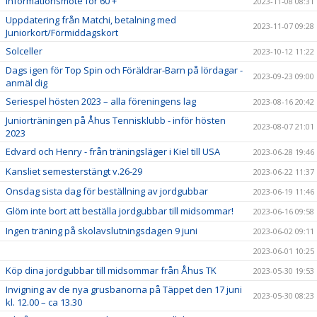
Informationsmöte för 60 +
2023-11-08 08:31
Uppdatering från Matchi, betalning med
2023-11-07 09:28
Juniorkort/Förmiddagskort
Solceller
2023-10-12 11:22
Dags igen för Top Spin och Föräldrar-Barn på lördagar -
2023-09-23 09:00
anmäl dig
Seriespel hösten 2023 – alla föreningens lag
2023-08-16 20:42
Juniorträningen på Åhus Tennisklubb - inför hösten
2023-08-07 21:01
2023
Edvard och Henry - från träningsläger i Kiel till USA
2023-06-28 19:46
Kansliet semesterstängt v.26-29
2023-06-22 11:37
Onsdag sista dag för beställning av jordgubbar
2023-06-19 11:46
Glöm inte bort att beställa jordgubbar till midsommar!
2023-06-16 09:58
Ingen träning på skolavslutningsdagen 9 juni
2023-06-02 09:11
2023-06-01 10:25
Köp dina jordgubbar till midsommar från Åhus TK
2023-05-30 19:53
Invigning av de nya grusbanorna på Täppet den 17 juni
2023-05-30 08:23
kl. 12.00 – ca 13.30