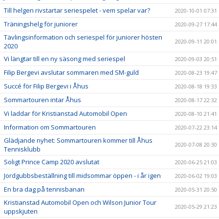
Till helgen rivstartar seriespelet - vem spelar var?
2020-10-01 07:31
Träningshelg för juniorer
2020-09-27 17:44
Tävlingsinformation och seriespel för juniorer hösten
2020-09-11 20:01
2020
Vi längtar till en ny säsong med seriespel
2020-09-03 20:51
Filip Bergevi avslutar sommaren med SM-guld
2020-08-23 19:47
Succé för Filip Bergevi i Åhus
2020-08-18 19:33
Sommartouren intar Åhus
2020-08-17 22:32
Vi laddar för Kristianstad Automobil Open
2020-08-10 21:41
Information om Sommartouren
2020-07-22 23:14
Glädjande nyhet: Sommartouren kommer till Åhus
2020-07-08 20:30
Tennisklubb
Soligt Prince Camp 2020 avslutat
2020-06-25 21:03
Jordgubbsbeställning till midsommar öppen - i år igen
2020-06-02 19:03
En bra dag på tennisbanan
2020-05-31 20:50
Kristianstad Automobil Open och Wilson Junior Tour
2020-05-29 21:23
uppskjuten