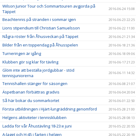
Wilson Junior Tour och Sommartouren avgjorda på
2016-06-24 15:08
Täppet
Beachtennis på stranden i sommar igen
2016-06-23 22:25
Lions stipendium till Christian Samuelsson
2016-06-22 11:00
Några röster från Åhusveckan på Täppet
2016-06-21 21:34
Bilder från en toppendag på Åhusspelen
2016-06-18 21:36
Turneringen är igång
2016-06-18 09:06
Klubben gör sig klar för tävling
2016-06-17 21:23
Glöm inte att beställa jordgubbar - stöd
2016-06-11 14:32
tennisjuniorerna
Tennishallen stänger för säsongen
2016-06-08 21:07
Äspetbanan förbättras gradvis
2016-06-04 20:04
Så här bokar du sommarkortet
2016-06-01 22:50
Första utbildningen i Hjärt-lungräddning genomförd
2016-05-28 21:00
Helgens aktiviteter i tennisklubben
2016-05-28 08:13
Ladda för vår Åhustävling 18-23:e juni
2016-05-22 20:55
A-laget och H-45 i farten i helgen
2016-05-22 20:19