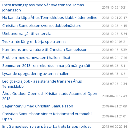
Extra träningspass med vår nye tränare Tomas
2018-10-26 15:21
Johansson
Nu kan du köpa Åhus Tennisklubbs klubbkläder online
2018-10-21 20:17
Christian Samuelsson svensk dubbelmästare
2018-10-08 14:15
Utebanorna går till vintervila
2018-10-06 15:54
Tveka inte längre - börja spela tennis
2018-09-24 08:21
Karriärens andra future till Christian Samuelsson
2018-09-15 15:39
Problem med varmvatten i hallen - fixat
2018-08-24 17:46
Sommaren 2018 - en rekordsommar på många sätt
2018-08-23 15:11
Lysande uppgradering av tennishallen
2018-08-13 16:51
Ledigt extrajobb - assisterande tränare i Åhus
2018-07-06 10:34
Tennisklubb
Åhus Outdoor Open och Kristianstads Automobil Open
2018-06-30 12:49
2018
Segerintervju med Christian Samuelsson
2018-06-21 21:08
Christian Samuelsson vinner Kristianstad Automobil
2018-06-21 21:01
Open
Eric Samuelsson visar på styrka trots knapp förlust
2018-06-20 20:14