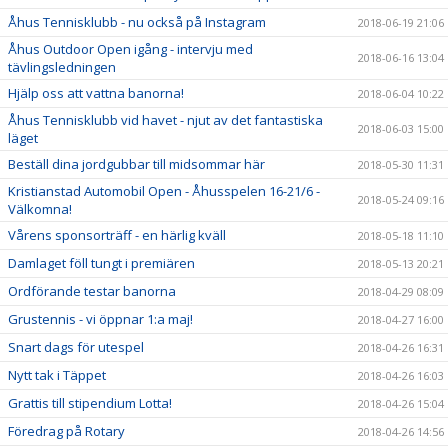
Åhus Tennisklubb - nu också på Instagram
2018-06-19 21:06
Åhus Outdoor Open igång - intervju med
2018-06-16 13:04
tävlingsledningen
Hjälp oss att vattna banorna!
2018-06-04 10:22
Åhus Tennisklubb vid havet - njut av det fantastiska
2018-06-03 15:00
läget
Beställ dina jordgubbar till midsommar här
2018-05-30 11:31
Kristianstad Automobil Open - Åhusspelen 16-21/6 -
2018-05-24 09:16
Välkomna!
Vårens sponsorträff - en härlig kväll
2018-05-18 11:10
Damlaget föll tungt i premiären
2018-05-13 20:21
Ordförande testar banorna
2018-04-29 08:09
Grustennis - vi öppnar 1:a maj!
2018-04-27 16:00
Snart dags för utespel
2018-04-26 16:31
Nytt tak i Täppet
2018-04-26 16:03
Grattis till stipendium Lotta!
2018-04-26 15:04
Föredrag på Rotary
2018-04-26 14:56