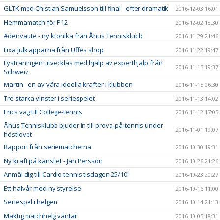
GLTK med Chistian Samuelsson till final - efter dramatik
2016-12-03 16:01
Hemmamatch för P12
2016-12-02 18:30
#denvaute - ny krönika från Åhus Tennisklubb
2016-11-29 21:46
Fixa julklapparna från Uffes shop
2016-11-22 19:47
Fysträningen utvecklas med hjälp av experthjälp från
2016-11-15 19:37
Schweiz
Martin - en av våra ideella krafter i klubben
2016-11-15 06:30
Tre starka vinster i seriespelet
2016-11-13 14:02
Erics väg till College-tennis
2016-11-12 17:05
Åhus Tennisklubb bjuder in till prova-på-tennis under
2016-11-01 19:07
höstlovet
Rapport från seriematcherna
2016-10-30 19:31
Ny kraft på kansliet - Jan Persson
2016-10-26 21:26
Anmäl dig till Cardio tennis tisdagen 25/10!
2016-10-23 20:27
Ett halvår med ny styrelse
2016-10-16 11:00
Seriespel i helgen
2016-10-14 21:13
Mäktig matchhelg väntar
2016-10-05 18:31