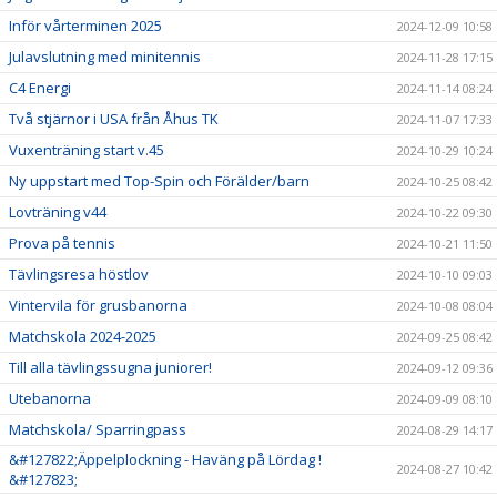
Inför vårterminen 2025
2024-12-09 10:58
Julavslutning med minitennis
2024-11-28 17:15
C4 Energi
2024-11-14 08:24
Två stjärnor i USA från Åhus TK
2024-11-07 17:33
Vuxenträning start v.45
2024-10-29 10:24
Ny uppstart med Top-Spin och Förälder/barn
2024-10-25 08:42
Lovträning v44
2024-10-22 09:30
Prova på tennis
2024-10-21 11:50
Tävlingsresa höstlov
2024-10-10 09:03
Vintervila för grusbanorna
2024-10-08 08:04
Matchskola 2024-2025
2024-09-25 08:42
Till alla tävlingssugna juniorer!
2024-09-12 09:36
Utebanorna
2024-09-09 08:10
Matchskola/ Sparringpass
2024-08-29 14:17
&#127822;Äppelplockning - Haväng på Lördag !
2024-08-27 10:42
&#127823;