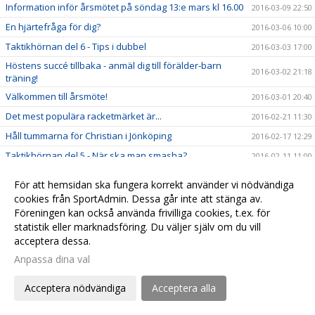
Information inför årsmötet på söndag 13:e mars kl 16.00
2016-03-09 22:50
En hjärtefråga för dig?
2016-03-06 10:00
Taktikhörnan del 6 - Tips i dubbel
2016-03-03 17:00
Höstens succé tillbaka - anmäl dig till förälder-barn
2016-03-02 21:18
träning!
Välkommen till årsmöte!
2016-03-01 20:40
Det mest populära racketmärket är...
2016-02-21 11:30
Håll tummarna för Christian i Jönköping
2016-02-17 12:29
Taktikhörnan del 5 - När ska man smasha?
2016-02-11 11:00
Den mest populära Grand Slam turneringen är...
2016-02-06 23:00
För att hemsidan ska fungera korrekt använder vi nödvändiga
Taktikhörnan del 4 - ta emot serve från vänsterhänt
cookies från SportAdmin. Dessa går inte att stänga av.
2016-02-05 15:00
spelare
Föreningen kan också använda frivilliga cookies, t.ex. för
Rapport från University of California - Filip Bergevi på
statistik eller marknadsföring. Du väljer själv om du vill
2016-01-30 22:13
matchdag
acceptera dessa.
Nu är det avgjort, den bästa banan i hallen är...
2016-01-30 22:02
Anpassa dina val
Var köper man de coolaste och bästa tennisprylarna?
2016-01-28 19:00
Acceptera nödvändiga
Acceptera alla
Tips om ny tennisblogg från touren - Magnus Norman
2016-01-22 21:50
Taktikhörnan del 3 - Svara på en kort boll
2016-01-22 19:24