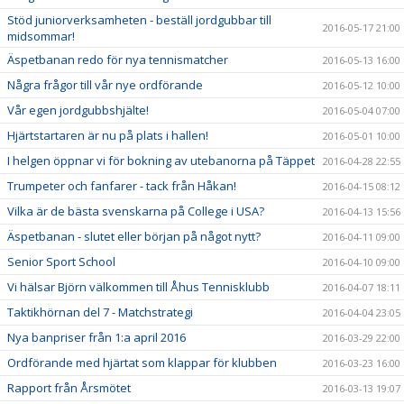
Stöd juniorverksamheten - beställ jordgubbar till
2016-05-17 21:00
midsommar!
Äspetbanan redo för nya tennismatcher
2016-05-13 16:00
Några frågor till vår nye ordförande
2016-05-12 10:00
Vår egen jordgubbshjälte!
2016-05-04 07:00
Hjärtstartaren är nu på plats i hallen!
2016-05-01 10:00
I helgen öppnar vi för bokning av utebanorna på Täppet
2016-04-28 22:55
Trumpeter och fanfarer - tack från Håkan!
2016-04-15 08:12
Vilka är de bästa svenskarna på College i USA?
2016-04-13 15:56
Äspetbanan - slutet eller början på något nytt?
2016-04-11 09:00
Senior Sport School
2016-04-10 09:00
Vi hälsar Björn välkommen till Åhus Tennisklubb
2016-04-07 18:11
Taktikhörnan del 7 - Matchstrategi
2016-04-04 23:05
Nya banpriser från 1:a april 2016
2016-03-29 22:00
Ordförande med hjärtat som klappar för klubben
2016-03-23 16:00
Rapport från Årsmötet
2016-03-13 19:07