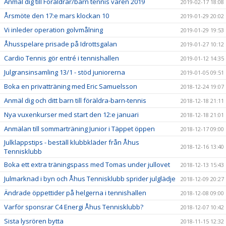
Anmäl dig till Föräldrar/barn tennis våren 2019
2019-02-17 18:08
Årsmöte den 17:e mars klockan 10
2019-01-29 20:02
Vi inleder operation golvmålning
2019-01-29 19:53
Åhusspelare prisade på Idrottsgalan
2019-01-27 10:12
Cardio Tennis gör entré i tennishallen
2019-01-12 14:35
Julgransinsamling 13/1 - stöd juniorerna
2019-01-05 09:51
Boka en privatträning med Eric Samuelsson
2018-12-24 19:07
Anmäl dig och ditt barn till föräldra-barn-tennis
2018-12-18 21:11
Nya vuxenkurser med start den 12:e januari
2018-12-18 21:01
Anmälan till sommarträning Junior i Täppet öppen
2018-12-17 09:00
Julklappstips - beställ klubbkläder från Åhus
2018-12-16 13:40
Tennisklubb
Boka ett extra träningspass med Tomas under jullovet
2018-12-13 15:43
Julmarknad i byn och Åhus Tennisklubb sprider julglädje
2018-12-09 20:27
Ändrade öppettider på helgerna i tennishallen
2018-12-08 09:00
Varför sponsrar C4 Energi Åhus Tennisklubb?
2018-12-07 10:42
Sista lysrören bytta
2018-11-15 12:32