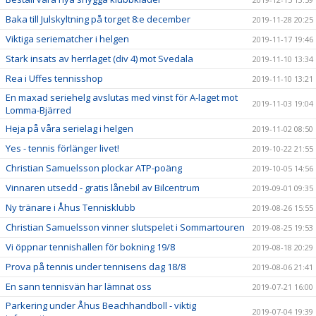
Baka till Julskyltning på torget 8:e december
2019-11-28 20:25
Viktiga seriematcher i helgen
2019-11-17 19:46
Stark insats av herrlaget (div 4) mot Svedala
2019-11-10 13:34
Rea i Uffes tennisshop
2019-11-10 13:21
En maxad seriehelg avslutas med vinst för A-laget mot
2019-11-03 19:04
Lomma-Bjärred
Heja på våra serielag i helgen
2019-11-02 08:50
Yes - tennis förlänger livet!
2019-10-22 21:55
Christian Samuelsson plockar ATP-poäng
2019-10-05 14:56
Vinnaren utsedd - gratis lånebil av Bilcentrum
2019-09-01 09:35
Ny tränare i Åhus Tennisklubb
2019-08-26 15:55
Christian Samuelsson vinner slutspelet i Sommartouren
2019-08-25 19:53
Vi öppnar tennishallen för bokning 19/8
2019-08-18 20:29
Prova på tennis under tennisens dag 18/8
2019-08-06 21:41
En sann tennisvän har lämnat oss
2019-07-21 16:00
Parkering under Åhus Beachhandboll - viktig
2019-07-04 19:39