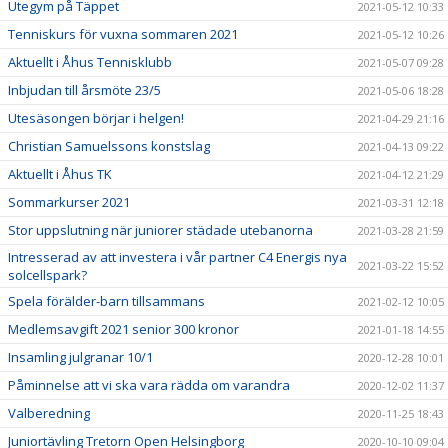
Utegym på Täppet
2021-05-12 10:33
Tenniskurs för vuxna sommaren 2021
2021-05-12 10:26
Aktuellt i Åhus Tennisklubb
2021-05-07 09:28
Inbjudan till årsmöte 23/5
2021-05-06 18:28
Utesäsongen börjar i helgen!
2021-04-29 21:16
Christian Samuelssons konstslag
2021-04-13 09:22
Aktuellt i Åhus TK
2021-04-12 21:29
Sommarkurser 2021
2021-03-31 12:18
Stor uppslutning när juniorer städade utebanorna
2021-03-28 21:59
Intresserad av att investera i vår partner C4 Energis nya
2021-03-22 15:52
solcellspark?
Spela förälder-barn tillsammans
2021-02-12 10:05
Medlemsavgift 2021 senior 300 kronor
2021-01-18 14:55
Insamling julgranar 10/1
2020-12-28 10:01
Påminnelse att vi ska vara rädda om varandra
2020-12-02 11:37
Valberedning
2020-11-25 18:43
Juniortävling Tretorn Open Helsingborg
2020-10-10 09:04