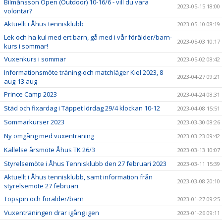
Bilmånsson Open (Outdoor) 10-16/6 - vill du vara
2023-05-15 18:00
volontär?
Aktuellt i Åhus tennisklubb
2023-05-10 08:19
Lek och ha kul med ert barn, gå med i vår förälder/barn-
2023-05-03 10:17
kurs i sommar!
Vuxenkurs i sommar
2023-05-02 08:42
Informationsmöte träning-och matchläger Kiel 2023, 8
2023-04-27 09:21
aug-13 aug
Prince Camp 2023
2023-04-24 08:31
Städ och fixardag i Täppet lördag 29/4 klockan 10-12
2023-04-08 15:51
Sommarkurser 2023
2023-03-30 08:26
Ny omgång med vuxenträning
2023-03-23 09:42
Kallelse årsmöte Åhus TK 26/3
2023-03-13 10:07
Styrelsemöte i Åhus Tennisklubb den 27 februari 2023
2023-03-11 15:39
Aktuellt i Åhus tennisklubb, samt information från
2023-03-08 20:10
styrelsemöte 27 februari
Topspin och förälder/barn
2023-01-27 09:25
Vuxenträningen drar igång igen
2023-01-26 09:11