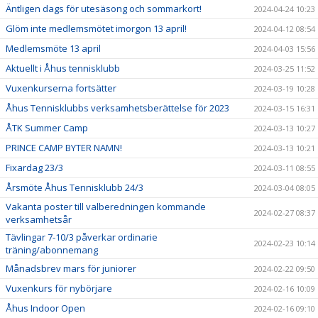
Äntligen dags för utesäsong och sommarkort!
2024-04-24 10:23
Glöm inte medlemsmötet imorgon 13 april!
2024-04-12 08:54
Medlemsmöte 13 april
2024-04-03 15:56
Aktuellt i Åhus tennisklubb
2024-03-25 11:52
Vuxenkurserna fortsätter
2024-03-19 10:28
Åhus Tennisklubbs verksamhetsberättelse för 2023
2024-03-15 16:31
ÅTK Summer Camp
2024-03-13 10:27
PRINCE CAMP BYTER NAMN!
2024-03-13 10:21
Fixardag 23/3
2024-03-11 08:55
Årsmöte Åhus Tennisklubb 24/3
2024-03-04 08:05
Vakanta poster till valberedningen kommande
2024-02-27 08:37
verksamhetsår
Tävlingar 7-10/3 påverkar ordinarie
2024-02-23 10:14
träning/abonnemang
Månadsbrev mars för juniorer
2024-02-22 09:50
Vuxenkurs för nybörjare
2024-02-16 10:09
Åhus Indoor Open
2024-02-16 09:10