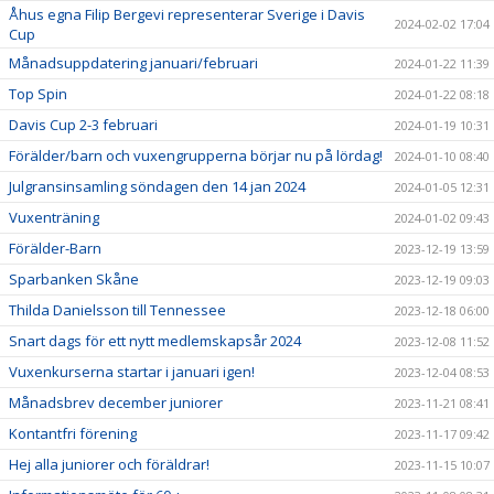
Åhus egna Filip Bergevi representerar Sverige i Davis
2024-02-02 17:04
Cup
Månadsuppdatering januari/februari
2024-01-22 11:39
Top Spin
2024-01-22 08:18
Davis Cup 2-3 februari
2024-01-19 10:31
Förälder/barn och vuxengrupperna börjar nu på lördag!
2024-01-10 08:40
Julgransinsamling söndagen den 14 jan 2024
2024-01-05 12:31
Vuxenträning
2024-01-02 09:43
Förälder-Barn
2023-12-19 13:59
Sparbanken Skåne
2023-12-19 09:03
Thilda Danielsson till Tennessee
2023-12-18 06:00
Snart dags för ett nytt medlemskapsår 2024
2023-12-08 11:52
Vuxenkurserna startar i januari igen!
2023-12-04 08:53
Månadsbrev december juniorer
2023-11-21 08:41
Kontantfri förening
2023-11-17 09:42
Hej alla juniorer och föräldrar!
2023-11-15 10:07