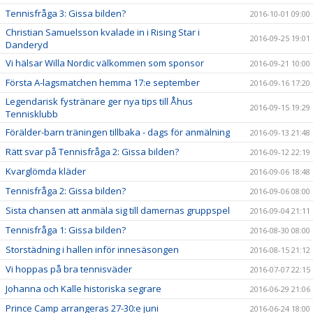
Tennisfråga 3: Gissa bilden?
2016-10-01 09:00
Christian Samuelsson kvalade in i Rising Star i
2016-09-25 19:01
Danderyd
Vi hälsar Willa Nordic välkommen som sponsor
2016-09-21 10:00
Första A-lagsmatchen hemma 17:e september
2016-09-16 17:20
Legendarisk fystränare ger nya tips till Åhus
2016-09-15 19:29
Tennisklubb
Förälder-barn träningen tillbaka - dags för anmälning
2016-09-13 21:48
Rätt svar på Tennisfråga 2: Gissa bilden?
2016-09-12 22:19
Kvarglömda kläder
2016-09-06 18:48
Tennisfråga 2: Gissa bilden?
2016-09-06 08:00
Sista chansen att anmäla sig till damernas gruppspel
2016-09-04 21:11
Tennisfråga 1: Gissa bilden?
2016-08-30 08:00
Storstädning i hallen inför innesäsongen
2016-08-15 21:12
Vi hoppas på bra tennisväder
2016-07-07 22:15
Johanna och Kalle historiska segrare
2016-06-29 21:06
Prince Camp arrangeras 27-30:e juni
2016-06-24 18:00