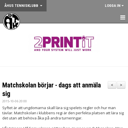
ÅHUS TENNISKLUBB
LOGGA IN
HEM
NYHETER
OM KLUBBEN
KONTAKT
BOKA BANA
Matchskolan börjar - dags att anmäla
<
>
ANMÄLAN AKTIVITET
sig
2015-10-06 20:00
KALENDER
Syftet är att ungdomarna skall lära sig spelets regler och hur man
tävlar. Matchskolan i klubbens regi är den perfekta platsen att lära sig
GYM
det utan att behöva åka på andra turneringar.
KÖP KLUBBKLÄDER