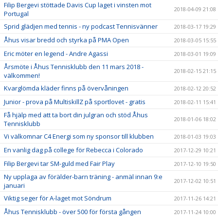
Filip Bergevi stöttade Davis Cup laget i vinsten mot
2018-04-09 21:08
Portugal
Sprid glädjen med tennis - ny podcast Tennisvänner
2018-03-17 19:29
Åhus visar bredd och styrka på PMA Open
2018-03-05 15:55
Eric möter en legend - Andre Agassi
2018-03-01 19:09
Årsmöte i Åhus Tennisklubb den 11 mars 2018 -
2018-02-15 21:15
välkommen!
Kvarglömda kläder finns på övervåningen
2018-02-12 20:52
Junior - prova på MultiskillZ på sportlovet - gratis
2018-02-11 15:41
Få hjälp med att ta bort din julgran och stöd Åhus
2018-01-06 18:02
Tennisklubb
Vi välkomnar C4 Energi som ny sponsor till klubben
2018-01-03 19:03
En vanlig dag på college för Rebecca i Colorado
2017-12-29 10:21
Filip Bergevi tar SM-guld med Fair Play
2017-12-10 19:50
Ny upplaga av förälder-barn träning - anmäl innan 9:e
2017-12-02 10:51
januari
Viktig seger för A-laget mot Söndrum
2017-11-26 14:21
Åhus Tennisklubb - över 500 för första gången
2017-11-24 10:00