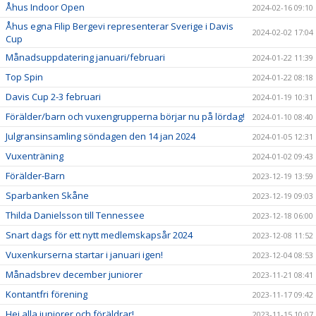
Åhus Indoor Open
2024-02-16 09:10
Åhus egna Filip Bergevi representerar Sverige i Davis
2024-02-02 17:04
Cup
Månadsuppdatering januari/februari
2024-01-22 11:39
Top Spin
2024-01-22 08:18
Davis Cup 2-3 februari
2024-01-19 10:31
Förälder/barn och vuxengrupperna börjar nu på lördag!
2024-01-10 08:40
Julgransinsamling söndagen den 14 jan 2024
2024-01-05 12:31
Vuxenträning
2024-01-02 09:43
Förälder-Barn
2023-12-19 13:59
Sparbanken Skåne
2023-12-19 09:03
Thilda Danielsson till Tennessee
2023-12-18 06:00
Snart dags för ett nytt medlemskapsår 2024
2023-12-08 11:52
Vuxenkurserna startar i januari igen!
2023-12-04 08:53
Månadsbrev december juniorer
2023-11-21 08:41
Kontantfri förening
2023-11-17 09:42
Hej alla juniorer och föräldrar!
2023-11-15 10:07