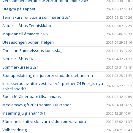
Verksamhetsberättelse 2020 inför årsmöte 23/5
2021-05-18 16:01
Utegym på Täppet
2021-05-12 10:33
Tenniskurs för vuxna sommaren 2021
2021-05-12 10:26
Aktuellt i Åhus Tennisklubb
2021-05-07 09:28
Inbjudan till årsmöte 23/5
2021-05-06 18:28
Utesäsongen börjar i helgen!
2021-04-29 21:16
Christian Samuelssons konstslag
2021-04-13 09:22
Aktuellt i Åhus TK
2021-04-12 21:29
Sommarkurser 2021
2021-03-31 12:18
Stor uppslutning när juniorer städade utebanorna
2021-03-28 21:59
Intresserad av att investera i vår partner C4 Energis nya
2021-03-22 15:52
solcellspark?
Spela förälder-barn tillsammans
2021-02-12 10:05
Medlemsavgift 2021 senior 300 kronor
2021-01-18 14:55
Insamling julgranar 10/1
2020-12-28 10:01
Påminnelse att vi ska vara rädda om varandra
2020-12-02 11:37
Valberedning
2020-11-25 18:43