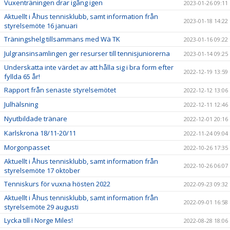
Vuxenträningen drar igång igen
2023-01-26 09:11
Aktuellt i Åhus tennisklubb, samt information från
2023-01-18 14:22
styrelsemöte 16 januari
Träningshelg tillsammans med Wä TK
2023-01-16 09:22
Julgransinsamlingen ger resurser till tennisjuniorerna
2023-01-14 09:25
Underskatta inte värdet av att hålla sig i bra form efter
2022-12-19 13:59
fyllda 65 år!
Rapport från senaste styrelsemötet
2022-12-12 13:06
Julhälsning
2022-12-11 12:46
Nyutbildade tränare
2022-12-01 20:16
Karlskrona 18/11-20/11
2022-11-24 09:04
Morgonpasset
2022-10-26 17:35
Aktuellt i Åhus tennisklubb, samt information från
2022-10-26 06:07
styrelsemöte 17 oktober
Tenniskurs för vuxna hösten 2022
2022-09-23 09:32
Aktuellt i Åhus tennisklubb, samt information från
2022-09-01 16:58
styrelsemöte 29 augusti
Lycka till i Norge Miles!
2022-08-28 18:06