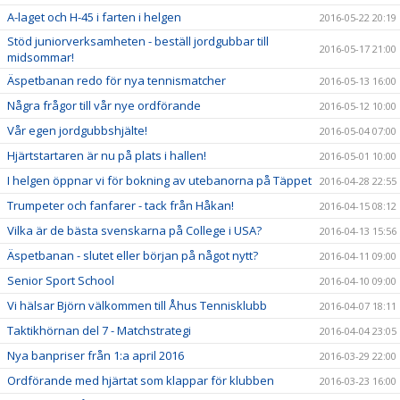
A-laget och H-45 i farten i helgen
2016-05-22 20:19
Stöd juniorverksamheten - beställ jordgubbar till
2016-05-17 21:00
midsommar!
Äspetbanan redo för nya tennismatcher
2016-05-13 16:00
Några frågor till vår nye ordförande
2016-05-12 10:00
Vår egen jordgubbshjälte!
2016-05-04 07:00
Hjärtstartaren är nu på plats i hallen!
2016-05-01 10:00
I helgen öppnar vi för bokning av utebanorna på Täppet
2016-04-28 22:55
Trumpeter och fanfarer - tack från Håkan!
2016-04-15 08:12
Vilka är de bästa svenskarna på College i USA?
2016-04-13 15:56
Äspetbanan - slutet eller början på något nytt?
2016-04-11 09:00
Senior Sport School
2016-04-10 09:00
Vi hälsar Björn välkommen till Åhus Tennisklubb
2016-04-07 18:11
Taktikhörnan del 7 - Matchstrategi
2016-04-04 23:05
Nya banpriser från 1:a april 2016
2016-03-29 22:00
Ordförande med hjärtat som klappar för klubben
2016-03-23 16:00