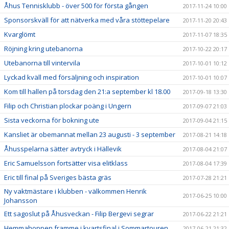
Åhus Tennisklubb - över 500 för första gången
2017-11-24 10:00
Sponsorskväll för att nätverka med våra stöttepelare
2017-11-20 20:43
Kvarglömt
2017-11-07 18:35
Röjning kring utebanorna
2017-10-22 20:17
Utebanorna till vintervila
2017-10-01 10:12
Lyckad kväll med försäljning och inspiration
2017-10-01 10:07
Kom till hallen på torsdag den 21:a september kl 18.00
2017-09-18 13:30
Filip och Christian plockar poäng i Ungern
2017-09-07 21:03
Sista veckorna för bokning ute
2017-09-04 21:15
Kansliet är obemannat mellan 23 augusti - 3 september
2017-08-21 14:18
Åhusspelarna sätter avtryck i Hällevik
2017-08-04 21:07
Eric Samuelsson fortsätter visa elitklass
2017-08-04 17:39
Eric till final på Sveriges bästa gräs
2017-07-28 21:21
Ny vaktmästare i klubben - välkommen Henrik
2017-06-25 10:00
Johansson
Ett sagoslut på Åhusveckan - Filip Bergevi segrar
2017-06-22 21:21
Hemmahoppen framme i kvartsfinal i Sommartouren
2017-06-21 21:32