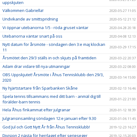
uppskjuten
Välkommen Gabriella!
2020-05-27 11:05
Undvikande av smittspridning
2020-05-12 21:12
Vi öppnar utebanorna 1/5 - röda gruset väntar
2020-04-28 20:18
Utebanorna väntar snart på oss
2020-04-08 12:13
Nytt datum för årsmöte - söndagen den 3:e maj klockan
2020-03-29 17:15
11
Årsmötet den 29/3 ställs in och skjuts på framtiden
2020-03-22 20:37
Adam drar vidare till nya utmaningar
2020-03-22 08:00
OBS Uppskjutet! Årsmöte i Åhus Tennisklubb den 29/3,
2020-03-14 15:00
2020
Ny hjärtstartare från Sparbanken Skåne
2020-02-13 16:46
Spela tennis tillsammans med ditt barn - anmäl dig till
2020-01-22 21:00
förälder-barn tennis
Hela Åhus finkammat efter julgranar
2020-01-12 18:39
Julgransinsamling söndagen 12:e januari efter 9.30
2020-01-06 11:45
God Jul och Gott Nytt År från Åhus Tennisklubb!
2019-12-23 16:27
Division 2 nästa för herrlaget efter serieseger
2019-12-15 20:03