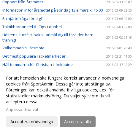
Rapport från Årsmötet
2016-03-13 19:07
Information inför årsmötet på söndag 13:e mars kl 16.00
2016-03-09 22:50
En hjärtefråga för dig?
2016-03-06 10:00
Taktikhörnan del 6 - Tips i dubbel
2016-03-03 17:00
Höstens succé tillbaka - anmäl dig till förälder-barn
2016-03-02 21:18
träning!
Välkommen till årsmöte!
2016-03-01 20:40
Det mest populära racketmärket är...
2016-02-21 11:30
Håll tummarna för Christian i Jönköping
2016-02-17 12:29
Taktikhörnan del 5 - När ska man smasha?
2016-02-11 11:00
För att hemsidan ska fungera korrekt använder vi nödvändiga
Den mest populära Grand Slam turneringen är...
2016-02-06 23:00
cookies från SportAdmin. Dessa går inte att stänga av.
Taktikhörnan del 4 - ta emot serve från vänsterhänt
Föreningen kan också använda frivilliga cookies, t.ex. för
2016-02-05 15:00
spelare
statistik eller marknadsföring. Du väljer själv om du vill
acceptera dessa.
Rapport från University of California - Filip Bergevi på
2016-01-30 22:13
matchdag
Anpassa dina val
Nu är det avgjort, den bästa banan i hallen är...
2016-01-30 22:02
Acceptera nödvändiga
Acceptera alla
Var köper man de coolaste och bästa tennisprylarna?
2016-01-28 19:00
Tips om ny tennisblogg från touren - Magnus Norman
2016-01-22 21:50