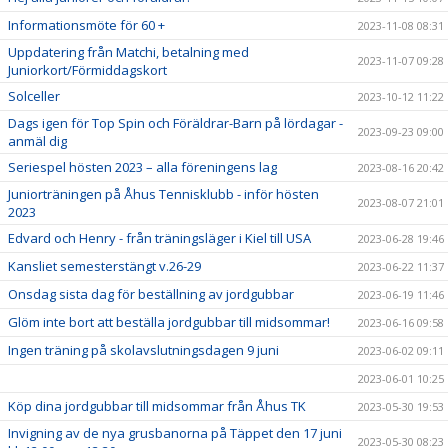
Informationsmöte för 60 +
2023-11-08 08:31
Uppdatering från Matchi, betalning med
2023-11-07 09:28
Juniorkort/Förmiddagskort
Solceller
2023-10-12 11:22
Dags igen för Top Spin och Föräldrar-Barn på lördagar -
2023-09-23 09:00
anmäl dig
Seriespel hösten 2023 – alla föreningens lag
2023-08-16 20:42
Juniorträningen på Åhus Tennisklubb - inför hösten
2023-08-07 21:01
2023
Edvard och Henry - från träningsläger i Kiel till USA
2023-06-28 19:46
Kansliet semesterstängt v.26-29
2023-06-22 11:37
Onsdag sista dag för beställning av jordgubbar
2023-06-19 11:46
Glöm inte bort att beställa jordgubbar till midsommar!
2023-06-16 09:58
Ingen träning på skolavslutningsdagen 9 juni
2023-06-02 09:11
2023-06-01 10:25
Köp dina jordgubbar till midsommar från Åhus TK
2023-05-30 19:53
Invigning av de nya grusbanorna på Täppet den 17 juni
2023-05-30 08:23