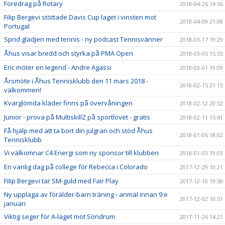
Föredrag på Rotary
2018-04-26 14:56
Filip Bergevi stöttade Davis Cup laget i vinsten mot
2018-04-09 21:08
Portugal
Sprid glädjen med tennis - ny podcast Tennisvänner
2018-03-17 19:29
Åhus visar bredd och styrka på PMA Open
2018-03-05 15:55
Eric möter en legend - Andre Agassi
2018-03-01 19:09
Årsmöte i Åhus Tennisklubb den 11 mars 2018 -
2018-02-15 21:15
välkommen!
Kvarglömda kläder finns på övervåningen
2018-02-12 20:52
Junior - prova på MultiskillZ på sportlovet - gratis
2018-02-11 15:41
Få hjälp med att ta bort din julgran och stöd Åhus
2018-01-06 18:02
Tennisklubb
Vi välkomnar C4 Energi som ny sponsor till klubben
2018-01-03 19:03
En vanlig dag på college för Rebecca i Colorado
2017-12-29 10:21
Filip Bergevi tar SM-guld med Fair Play
2017-12-10 19:50
Ny upplaga av förälder-barn träning - anmäl innan 9:e
2017-12-02 10:51
januari
Viktig seger för A-laget mot Söndrum
2017-11-26 14:21