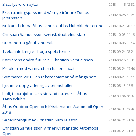
Sista lysrören bytta
2018-11-15 12:32
Extra träningspass med vår nye tränare Tomas
2018-10-26 15:21
Johansson
Nu kan du köpa Åhus Tennisklubbs klubbkläder online
2018-10-21 20:17
Christian Samuelsson svensk dubbelmästare
2018-10-08 14:15
Utebanorna går till vintervila
2018-10-06 15:54
Tveka inte längre - börja spela tennis
2018-09-24 08:21
Karriärens andra future till Christian Samuelsson
2018-09-15 15:39
Problem med varmvatten i hallen - fixat
2018-08-24 17:46
Sommaren 2018 - en rekordsommar på många sätt
2018-08-23 15:11
Lysande uppgradering av tennishallen
2018-08-13 16:51
Ledigt extrajobb - assisterande tränare i Åhus
2018-07-06 10:34
Tennisklubb
Åhus Outdoor Open och Kristianstads Automobil Open
2018-06-30 12:49
2018
Segerintervju med Christian Samuelsson
2018-06-21 21:08
Christian Samuelsson vinner Kristianstad Automobil
2018-06-21 21:01
Open