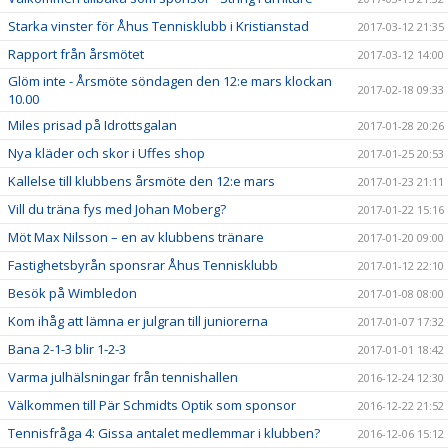
Starka vinster för Åhus Tennisklubb i Kristianstad
2017-03-12 21:35
Rapport från årsmötet
2017-03-12 14:00
Glöm inte - Årsmöte söndagen den 12:e mars klockan
2017-02-18 09:33
10.00
Miles prisad på Idrottsgalan
2017-01-28 20:26
Nya kläder och skor i Uffes shop
2017-01-25 20:53
Kallelse till klubbens årsmöte den 12:e mars
2017-01-23 21:11
Vill du träna fys med Johan Moberg?
2017-01-22 15:16
Möt Max Nilsson – en av klubbens tränare
2017-01-20 09:00
Fastighetsbyrån sponsrar Åhus Tennisklubb
2017-01-12 22:10
Besök på Wimbledon
2017-01-08 08:00
Kom ihåg att lämna er julgran till juniorerna
2017-01-07 17:32
Bana 2-1-3 blir 1-2-3
2017-01-01 18:42
Varma julhälsningar från tennishallen
2016-12-24 12:30
Välkommen till Pär Schmidts Optik som sponsor
2016-12-22 21:52
Tennisfråga 4: Gissa antalet medlemmar i klubben?
2016-12-06 15:12