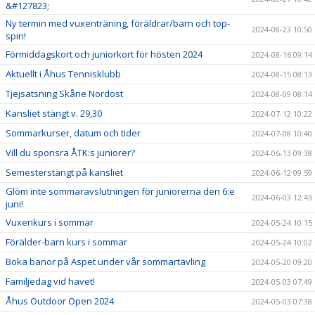
&#127823;
Ny termin med vuxenträning, föräldrar/barn och top-
2024-08-23 10:50
spin!
Förmiddagskort och juniorkort för hösten 2024
2024-08-16 09:14
Aktuellt i Åhus Tennisklubb
2024-08-15 08:13
Tjejsatsning Skåne Nordost
2024-08-09 08:14
Kansliet stängt v. 29,30
2024-07-12 10:22
Sommarkurser, datum och tider
2024-07-08 10:40
Vill du sponsra ÅTK:s juniorer?
2024-06-13 09:38
Semesterstängt på kansliet
2024-06-12 09:59
Glöm inte sommaravslutningen för juniorerna den 6:e
2024-06-03 12:43
juni!
Vuxenkurs i sommar
2024-05-24 10:15
Förälder-barn kurs i sommar
2024-05-24 10:02
Boka banor på Äspet under vår sommartävling
2024-05-20 09:20
Familjedag vid havet!
2024-05-03 07:49
Åhus Outdoor Open 2024
2024-05-03 07:38