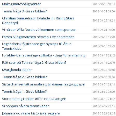
Mäktig matchhelg väntar
2016-10-05 18:31
Tennisfråga 3: Gissa bilden?
2016-10-01 09:00
Christian Samuelsson kvalade in i Rising Star i
2016-09-25 19:01
Danderyd
Vi hälsar Willa Nordic välkommen som sponsor
2016-09-21 10:00
Första A-lagsmatchen hemma 17:e september
2016-09-16 17:20
Legendarisk fystränare ger nya tips till Åhus
2016-09-15 19:29
Tennisklubb
Förälder-barn träningen tillbaka - dags för anmälning
2016-09-13 21:48
Rätt svar på Tennisfråga 2: Gissa bilden?
2016-09-12 22:19
Kvarglömda kläder
2016-09-06 18:48
Tennisfråga 2: Gissa bilden?
2016-09-06 08:00
Sista chansen att anmäla sig till damernas gruppspel
2016-09-04 21:11
Tennisfråga 1: Gissa bilden?
2016-08-30 08:00
Storstädning i hallen inför innesäsongen
2016-08-15 21:12
Vi hoppas på bra tennisväder
2016-07-07 22:15
Johanna och Kalle historiska segrare
2016-06-29 21:06