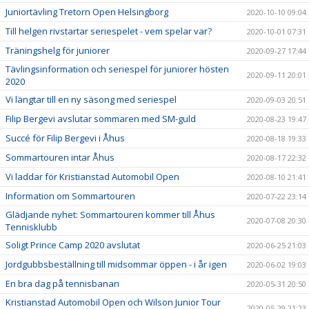
Juniortävling Tretorn Open Helsingborg
2020-10-10 09:04
Till helgen rivstartar seriespelet - vem spelar var?
2020-10-01 07:31
Träningshelg för juniorer
2020-09-27 17:44
Tävlingsinformation och seriespel för juniorer hösten
2020-09-11 20:01
2020
Vi längtar till en ny säsong med seriespel
2020-09-03 20:51
Filip Bergevi avslutar sommaren med SM-guld
2020-08-23 19:47
Succé för Filip Bergevi i Åhus
2020-08-18 19:33
Sommartouren intar Åhus
2020-08-17 22:32
Vi laddar för Kristianstad Automobil Open
2020-08-10 21:41
Information om Sommartouren
2020-07-22 23:14
Glädjande nyhet: Sommartouren kommer till Åhus
2020-07-08 20:30
Tennisklubb
Soligt Prince Camp 2020 avslutat
2020-06-25 21:03
Jordgubbsbeställning till midsommar öppen - i år igen
2020-06-02 19:03
En bra dag på tennisbanan
2020-05-31 20:50
Kristianstad Automobil Open och Wilson Junior Tour
2020-05-29 21:23