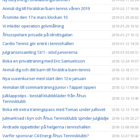
Anmäl dig till Föräldrar/barn tennis våren 2019
2019-02-17 18:08
Årsmöte den 17:e mars klockan 10
2019-01-29 20:02
Vi inleder operation golvmålning
2019-01-29 19:53
Åhusspelare prisade på Idrottsgalan
2019-01-27 10:12
Cardio Tennis gör entré i tennishallen
2019-01-12 14:35
Julgransinsamling 13/1 - stöd juniorerna
2019-01-05 09:51
Boka en privatträning med Eric Samuelsson
2018-12-24 19:07
Anmäl dig och ditt barn till föräldra-barn-tennis
2018-12-18 21:11
Nya vuxenkurser med start den 12:e januari
2018-12-18 21:01
Anmälan till sommarträning Junior i Täppet öppen
2018-12-17 09:00
Julklappstips - beställ klubbkläder från Åhus
2018-12-16 13:40
Tennisklubb
Boka ett extra träningspass med Tomas under jullovet
2018-12-13 15:43
Julmarknad i byn och Åhus Tennisklubb sprider julglädje
2018-12-09 20:27
Ändrade öppettider på helgerna i tennishallen
2018-12-08 09:00
Varför sponsrar C4 Energi Åhus Tennisklubb?
2018-12-07 10:42