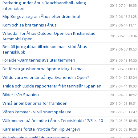
Parkering under Åhus Beachhandboll - viktig
2019-07-04 19:39
information
Filip Bergevi segrar i Åhus efter drömfinal
2019-06-18 21:28
Kom och se bra tennis i Åhus
2019-06-14 11:11
Vi laddar för Åhus Outdoor Open och Kristianstad
2019-06-10 21:36
Automobil Open
Beställ jordgubbar till midsommar - stöd Åhus
2019-06-07 19:50
Tennisklubb
Förälder-Barn tennis avslutar terminen
2019-05-19 14:55
De första grusbanorna öppnar idag 1:a maj
2019-05-01 08:33
Vill du vara volontär på nya Svaneholm Open?
2019-04-20 12:24
Thilda och Ludde rapporterar från tennisår i Spanien
2019-04-11 19:00
Bilder från Spanien
2019-04-11 18:52
Vi målar om banorna för framtiden
2019-04-08 19:31
Våren kommer - vi vill snart spela ute
2019-03-30 17:47
Välkommen på årsmöte i Åhus Tennisklubb 17/3, kl 10
2019-03-03 18:45
Karriärens första Pro-title för Filip Bergevi
2019-03-02 10:29
Ny belysning i omklädningsrummen
2019-02-17 20:24