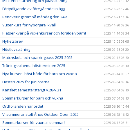
Minitennisturnering och julavslutning
2025-11-27 10:12
Förtydligande av föregående inlägg
2025-11-22 12:46
Renoveringstart på måndag den 24:e
2025-11-21 11:16
Vuxenkurs för nybörjare ikväll
2025-11-20 09:36
Platser kvar på vuxenkurser och förälder/barn!
2025-11-14 08:34
Nyhetsbrev
2025-10-06 08:05
Höstlovsträning
2025-09-25 08:20
Matchskola och sparringpass 2025-2025
2025-09-15 08:50
Träningsschema höstterminen 2025
2025-08-22 08:10
Nya kurser i höst både för barn och vuxna
2025-08-14 08:57
Hösten 2025 för juniorerna
2025-08-04 09:16
Kansliet semesterstängt v.28-v.31
2025-07-04 09:10
Sommarkurser för barn och vuxna
2025-07-04 08:13
Ordföranden har ordet
2025-06-30 10:44
Vi summerar stolt Åhus Outdoor Open 2025
2025-06-28 16:42
Sommarkurser för vuxna i sommar!
2025-06-16 08:51