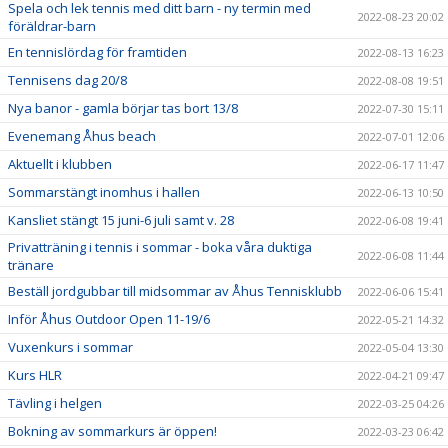
Spela och lek tennis med ditt barn - ny termin med
2022-08-23 20:02
föräldrar-barn
En tennislördag för framtiden
2022-08-13 16:23
Tennisens dag 20/8
2022-08-08 19:51
Nya banor - gamla börjar tas bort 13/8
2022-07-30 15:11
Evenemang Åhus beach
2022-07-01 12:06
Aktuellt i klubben
2022-06-17 11:47
Sommarstängt inomhus i hallen
2022-06-13 10:50
Kansliet stängt 15 juni-6 juli samt v. 28
2022-06-08 19:41
Privatträning i tennis i sommar - boka våra duktiga
2022-06-08 11:44
tränare
Beställ jordgubbar till midsommar av Åhus Tennisklubb
2022-06-06 15:41
Inför Åhus Outdoor Open 11-19/6
2022-05-21 14:32
Vuxenkurs i sommar
2022-05-04 13:30
Kurs HLR
2022-04-21 09:47
Tävling i helgen
2022-03-25 04:26
Bokning av sommarkurs är öppen!
2022-03-23 06:42