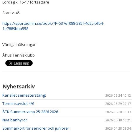
Lördag kl.16-17 fortsättare
ÅTK TRÄNINGSVERKSAMHET
Start v. 45.
https://sportadmin.se/book/?F=537ef088-585f-4d2c-bfb4-
1e7889bba558
Vänliga hälsningar
Åhus Tennisklubb
Nyhetsarkiv
Kansliet semesterstängt
2026-06-24 10:12
Terminsavslut 4/6
2026-05-29 09:17
ÅTK Summercamp 25-28/6 2026
2026-05-20 08:39
Nya banhyror
2026-05-18 10:21
Sommarkort för seniorer och juniorer
2026-04-28 08:34