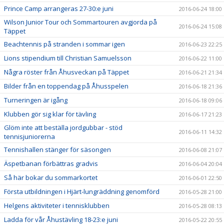
Prince Camp arrangeras 27-30:e juni
2016-06-24 18:00
Wilson Junior Tour och Sommartouren avgjorda på
2016-06-24 15:08
Täppet
Beachtennis på stranden i sommar igen
2016-06-23 22:25
Lions stipendium till Christian Samuelsson
2016-06-22 11:00
Några röster från Åhusveckan på Täppet
2016-06-21 21:34
Bilder från en toppendag på Åhusspelen
2016-06-18 21:36
Turneringen är igång
2016-06-18 09:06
Klubben gör sig klar för tävling
2016-06-17 21:23
Glöm inte att beställa jordgubbar - stöd
2016-06-11 14:32
tennisjuniorerna
Tennishallen stänger för säsongen
2016-06-08 21:07
Äspetbanan förbättras gradvis
2016-06-04 20:04
Så här bokar du sommarkortet
2016-06-01 22:50
Första utbildningen i Hjärt-lungräddning genomförd
2016-05-28 21:00
Helgens aktiviteter i tennisklubben
2016-05-28 08:13
Ladda för vår Åhustävling 18-23:e juni
2016-05-22 20:55