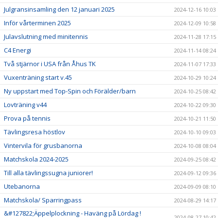
Julgransinsamling den 12 januari 2025
2024-12-16 10:03
Inför vårterminen 2025
2024-12-09 10:58
Julavslutning med minitennis
2024-11-28 17:15
C4 Energi
2024-11-14 08:24
Två stjärnor i USA från Åhus TK
2024-11-07 17:33
Vuxenträning start v.45
2024-10-29 10:24
Ny uppstart med Top-Spin och Förälder/barn
2024-10-25 08:42
Lovträning v44
2024-10-22 09:30
Prova på tennis
2024-10-21 11:50
Tävlingsresa höstlov
2024-10-10 09:03
Vintervila för grusbanorna
2024-10-08 08:04
Matchskola 2024-2025
2024-09-25 08:42
Till alla tävlingssugna juniorer!
2024-09-12 09:36
Utebanorna
2024-09-09 08:10
Matchskola/ Sparringpass
2024-08-29 14:17
&#127822;Äppelplockning - Haväng på Lördag !
2024-08-27 10:42