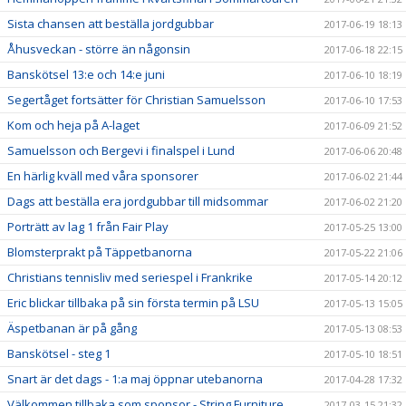
Sista chansen att beställa jordgubbar
2017-06-19 18:13
Åhusveckan - större än någonsin
2017-06-18 22:15
Banskötsel 13:e och 14:e juni
2017-06-10 18:19
Segertåget fortsätter för Christian Samuelsson
2017-06-10 17:53
Kom och heja på A-laget
2017-06-09 21:52
Samuelsson och Bergevi i finalspel i Lund
2017-06-06 20:48
En härlig kväll med våra sponsorer
2017-06-02 21:44
Dags att beställa era jordgubbar till midsommar
2017-06-02 21:20
Porträtt av lag 1 från Fair Play
2017-05-25 13:00
Blomsterprakt på Täppetbanorna
2017-05-22 21:06
Christians tennisliv med seriespel i Frankrike
2017-05-14 20:12
Eric blickar tillbaka på sin första termin på LSU
2017-05-13 15:05
Äspetbanan är på gång
2017-05-13 08:53
Banskötsel - steg 1
2017-05-10 18:51
Snart är det dags - 1:a maj öppnar utebanorna
2017-04-28 17:32
Välkommen tillbaka som sponsor - String Furniture
2017-03-15 21:32