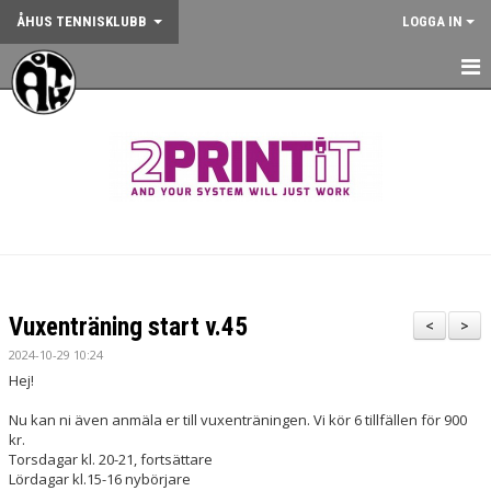
ÅHUS TENNISKLUBB
LOGGA IN
HEM
NYHETER
OM KLUBBEN
KONTAKT
BOKA BANA
Vuxenträning start v.45
<
>
ANMÄLAN AKTIVITET
2024-10-29 10:24
Hej!
KALENDER
Nu kan ni även anmäla er till vuxenträningen. Vi kör 6 tillfällen för 900
kr.
GYM
Torsdagar kl. 20-21, fortsättare
Lördagar kl.15-16 nybörjare
KÖP KLUBBKLÄDER