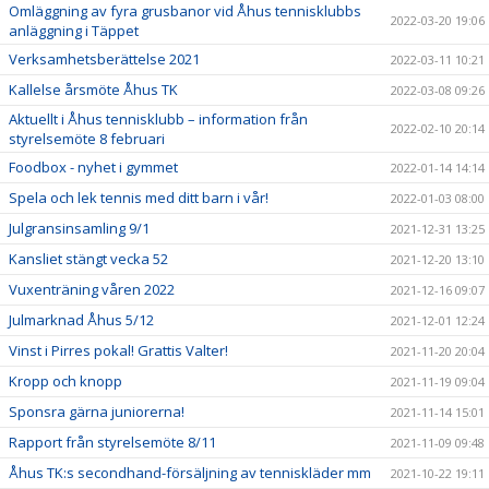
Omläggning av fyra grusbanor vid Åhus tennisklubbs
2022-03-20 19:06
anläggning i Täppet
Verksamhetsberättelse 2021
2022-03-11 10:21
Kallelse årsmöte Åhus TK
2022-03-08 09:26
Aktuellt i Åhus tennisklubb – information från
2022-02-10 20:14
styrelsemöte 8 februari
Foodbox - nyhet i gymmet
2022-01-14 14:14
Spela och lek tennis med ditt barn i vår!
2022-01-03 08:00
Julgransinsamling 9/1
2021-12-31 13:25
Kansliet stängt vecka 52
2021-12-20 13:10
Vuxenträning våren 2022
2021-12-16 09:07
Julmarknad Åhus 5/12
2021-12-01 12:24
Vinst i Pirres pokal! Grattis Valter!
2021-11-20 20:04
Kropp och knopp
2021-11-19 09:04
Sponsra gärna juniorerna!
2021-11-14 15:01
Rapport från styrelsemöte 8/11
2021-11-09 09:48
Åhus TK:s secondhand-försäljning av tenniskläder mm
2021-10-22 19:11