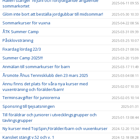
Hallen stänger 16 juni och förtydligande angående
2025-06-11 09:55
sommarkortet
Glöm inte bort att beställa jordgubbar till midsommar!
2025-05-30 10:33
Sommarkurser för vuxna
2025-04-22 08:56
ÅTK Summer Camp
2025-03-31 09:39
Påsklovsträning
2025-03-25 10:07
Fixardag lördag 22/3
2025-03-21 08:06
Summer Camp 2025!!!
2025-03-20 15:09
Anmälan till sommarkurser för barn
2025-03-17 11:49
Årsmöte Åhus Tennisklubb den 23 mars 2025
2025-03-04 08:11
Ännu finns det plats för våra nya kurser med
2025-02-07 10:33
vuxenträning och förälder/barn!
Terminsavgifter för juniorerna
2025-02-05 10:14
Sponsring till tjejsatsningen
2025-01-31
Till föräldrar och juniorer i utvecklingsgrupper och
2025-01-13 08:44
tävlingsgrupper
Ny kurser med TopSpin,Förälder/barn och vuxenkurser
2024-12-20 15:34
Kansliet stängt v.52 och v. 1
2024-12-18 08:28