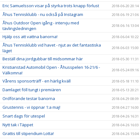
Eric Samuelsson visar på styrka trots knapp förlust
2018-06-20 20:14
Åhus Tennisklubb - nu också på Instagram
2018-06-19 21:06
Åhus Outdoor Open igång - intervju med
2018-06-16 13:04
tävlingsledningen
Hjälp oss att vattna banorna!
2018-06-04 10:22
Åhus Tennisklubb vid havet - njut av det fantastiska
2018-06-03 15:00
läget
Beställ dina jordgubbar till midsommar här
2018-05-30 11:31
Kristianstad Automobil Open - Åhusspelen 16-21/6 -
2018-05-24 09:16
Välkomna!
Vårens sponsorträff - en härlig kväll
2018-05-18 11:10
Damlaget föll tungt i premiären
2018-05-13 20:21
Ordförande testar banorna
2018-04-29 08:09
Grustennis - vi öppnar 1:a maj!
2018-04-27 16:00
Snart dags för utespel
2018-04-26 16:31
Nytt tak i Täppet
2018-04-26 16:03
Grattis till stipendium Lotta!
2018-04-26 15:04