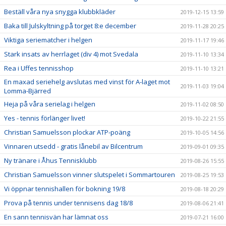
Beställ våra nya snygga klubbkläder
2019-12-15 13:59
Baka till Julskyltning på torget 8:e december
2019-11-28 20:25
Viktiga seriematcher i helgen
2019-11-17 19:46
Stark insats av herrlaget (div 4) mot Svedala
2019-11-10 13:34
Rea i Uffes tennisshop
2019-11-10 13:21
En maxad seriehelg avslutas med vinst för A-laget mot
2019-11-03 19:04
Lomma-Bjärred
Heja på våra serielag i helgen
2019-11-02 08:50
Yes - tennis förlänger livet!
2019-10-22 21:55
Christian Samuelsson plockar ATP-poäng
2019-10-05 14:56
Vinnaren utsedd - gratis lånebil av Bilcentrum
2019-09-01 09:35
Ny tränare i Åhus Tennisklubb
2019-08-26 15:55
Christian Samuelsson vinner slutspelet i Sommartouren
2019-08-25 19:53
Vi öppnar tennishallen för bokning 19/8
2019-08-18 20:29
Prova på tennis under tennisens dag 18/8
2019-08-06 21:41
En sann tennisvän har lämnat oss
2019-07-21 16:00