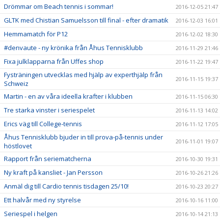
Drömmar om Beach tennis i sommar!
2016-12-05 21:47
GLTK med Chistian Samuelsson till final - efter dramatik
2016-12-03 16:01
Hemmamatch för P12
2016-12-02 18:30
#denvaute - ny krönika från Åhus Tennisklubb
2016-11-29 21:46
Fixa julklapparna från Uffes shop
2016-11-22 19:47
Fysträningen utvecklas med hjälp av experthjälp från
2016-11-15 19:37
Schweiz
Martin - en av våra ideella krafter i klubben
2016-11-15 06:30
Tre starka vinster i seriespelet
2016-11-13 14:02
Erics väg till College-tennis
2016-11-12 17:05
Åhus Tennisklubb bjuder in till prova-på-tennis under
2016-11-01 19:07
höstlovet
Rapport från seriematcherna
2016-10-30 19:31
Ny kraft på kansliet - Jan Persson
2016-10-26 21:26
Anmäl dig till Cardio tennis tisdagen 25/10!
2016-10-23 20:27
Ett halvår med ny styrelse
2016-10-16 11:00
Seriespel i helgen
2016-10-14 21:13