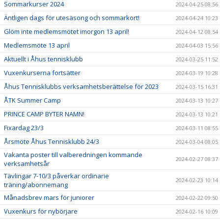
Sommarkurser 2024
2024-04-25 08:56
Äntligen dags för utesäsong och sommarkort!
2024-04-24 10:23
Glöm inte medlemsmötet imorgon 13 april!
2024-04-12 08:54
Medlemsmöte 13 april
2024-04-03 15:56
Aktuellt i Åhus tennisklubb
2024-03-25 11:52
Vuxenkurserna fortsätter
2024-03-19 10:28
Åhus Tennisklubbs verksamhetsberättelse för 2023
2024-03-15 16:31
ÅTK Summer Camp
2024-03-13 10:27
PRINCE CAMP BYTER NAMN!
2024-03-13 10:21
Fixardag 23/3
2024-03-11 08:55
Årsmöte Åhus Tennisklubb 24/3
2024-03-04 08:05
Vakanta poster till valberedningen kommande
2024-02-27 08:37
verksamhetsår
Tävlingar 7-10/3 påverkar ordinarie
2024-02-23 10:14
träning/abonnemang
Månadsbrev mars för juniorer
2024-02-22 09:50
Vuxenkurs för nybörjare
2024-02-16 10:09