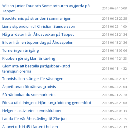
Wilson Junior Tour och Sommartouren avgjorda på
2016-06-24 15:08
Täppet
Beachtennis på stranden i sommar igen
2016-06-23 22:25
Lions stipendium till Christian Samuelsson
2016-06-22 11:00
Några röster från Åhusveckan på Täppet
2016-06-21 21:34
Bilder från en toppendag på Åhusspelen
2016-06-18 21:36
Turneringen är igång
2016-06-18 09:06
Klubben gör sig klar för tävling
2016-06-17 21:23
Glöm inte att beställa jordgubbar - stöd
2016-06-11 14:32
tennisjuniorerna
Tennishallen stänger för säsongen
2016-06-08 21:07
Äspetbanan förbättras gradvis
2016-06-04 20:04
Så här bokar du sommarkortet
2016-06-01 22:50
Första utbildningen i Hjärt-lungräddning genomförd
2016-05-28 21:00
Helgens aktiviteter i tennisklubben
2016-05-28 08:13
Ladda för vår Åhustävling 18-23:e juni
2016-05-22 20:55
A-laget och H-45 i farten i helgen
2016-05-22 20:19