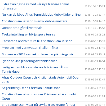
Extra träningspass med vår nye tränare Tomas
2018-10-26 15:21
Johansson
Nu kan du köpa Åhus Tennisklubbs klubbkläder online
2018-10-21 20:17
Christian Samuelsson svensk dubbelmästare
2018-10-08 14:15
Utebanorna går till vintervila
2018-10-06 15:54
Tveka inte längre - börja spela tennis
2018-09-24 08:21
Karriärens andra future till Christian Samuelsson
2018-09-15 15:39
Problem med varmvatten i hallen - fixat
2018-08-24 17:46
Sommaren 2018 - en rekordsommar på många sätt
2018-08-23 15:11
Lysande uppgradering av tennishallen
2018-08-13 16:51
Ledigt extrajobb - assisterande tränare i Åhus
2018-07-06 10:34
Tennisklubb
Åhus Outdoor Open och Kristianstads Automobil Open
2018-06-30 12:49
2018
Segerintervju med Christian Samuelsson
2018-06-21 21:08
Christian Samuelsson vinner Kristianstad Automobil
2018-06-21 21:01
Open
Eric Samuelsson visar på styrka trots knapp förlust
2018-06-20 20:14