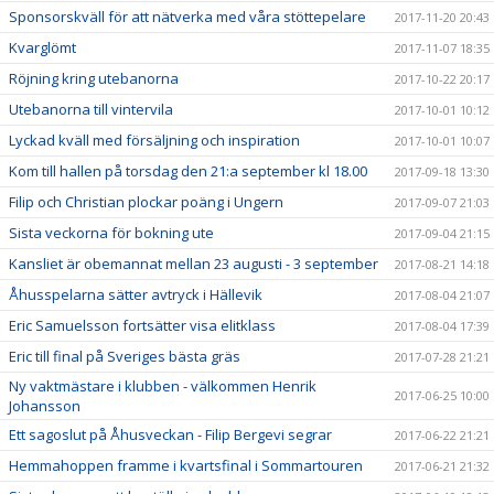
Sponsorskväll för att nätverka med våra stöttepelare
2017-11-20 20:43
Kvarglömt
2017-11-07 18:35
Röjning kring utebanorna
2017-10-22 20:17
Utebanorna till vintervila
2017-10-01 10:12
Lyckad kväll med försäljning och inspiration
2017-10-01 10:07
Kom till hallen på torsdag den 21:a september kl 18.00
2017-09-18 13:30
Filip och Christian plockar poäng i Ungern
2017-09-07 21:03
Sista veckorna för bokning ute
2017-09-04 21:15
Kansliet är obemannat mellan 23 augusti - 3 september
2017-08-21 14:18
Åhusspelarna sätter avtryck i Hällevik
2017-08-04 21:07
Eric Samuelsson fortsätter visa elitklass
2017-08-04 17:39
Eric till final på Sveriges bästa gräs
2017-07-28 21:21
Ny vaktmästare i klubben - välkommen Henrik
2017-06-25 10:00
Johansson
Ett sagoslut på Åhusveckan - Filip Bergevi segrar
2017-06-22 21:21
Hemmahoppen framme i kvartsfinal i Sommartouren
2017-06-21 21:32