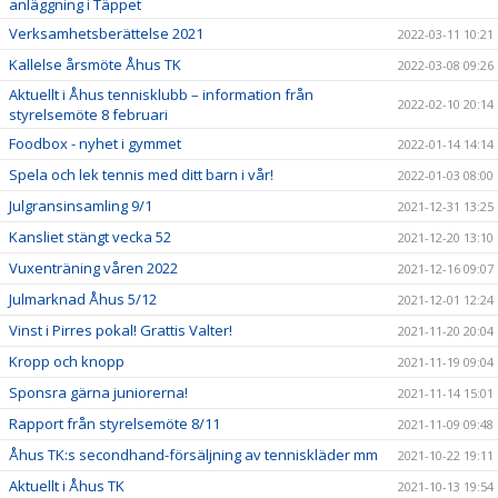
anläggning i Täppet
Verksamhetsberättelse 2021
2022-03-11 10:21
Kallelse årsmöte Åhus TK
2022-03-08 09:26
Aktuellt i Åhus tennisklubb – information från
2022-02-10 20:14
styrelsemöte 8 februari
Foodbox - nyhet i gymmet
2022-01-14 14:14
Spela och lek tennis med ditt barn i vår!
2022-01-03 08:00
Julgransinsamling 9/1
2021-12-31 13:25
Kansliet stängt vecka 52
2021-12-20 13:10
Vuxenträning våren 2022
2021-12-16 09:07
Julmarknad Åhus 5/12
2021-12-01 12:24
Vinst i Pirres pokal! Grattis Valter!
2021-11-20 20:04
Kropp och knopp
2021-11-19 09:04
Sponsra gärna juniorerna!
2021-11-14 15:01
Rapport från styrelsemöte 8/11
2021-11-09 09:48
Åhus TK:s secondhand-försäljning av tenniskläder mm
2021-10-22 19:11
Aktuellt i Åhus TK
2021-10-13 19:54