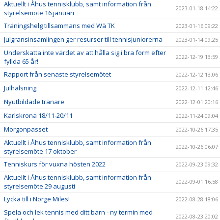
Aktuellt i Åhus tennisklubb, samt information från
2023-01-18 14:22
styrelsemöte 16 januari
Träningshelg tillsammans med Wä TK
2023-01-16 09:22
Julgransinsamlingen ger resurser till tennisjuniorerna
2023-01-14 09:25
Underskatta inte värdet av att hålla sig i bra form efter
2022-12-19 13:59
fyllda 65 år!
Rapport från senaste styrelsemötet
2022-12-12 13:06
Julhälsning
2022-12-11 12:46
Nyutbildade tränare
2022-12-01 20:16
Karlskrona 18/11-20/11
2022-11-24 09:04
Morgonpasset
2022-10-26 17:35
Aktuellt i Åhus tennisklubb, samt information från
2022-10-26 06:07
styrelsemöte 17 oktober
Tenniskurs för vuxna hösten 2022
2022-09-23 09:32
Aktuellt i Åhus tennisklubb, samt information från
2022-09-01 16:58
styrelsemöte 29 augusti
Lycka till i Norge Miles!
2022-08-28 18:06
Spela och lek tennis med ditt barn - ny termin med
2022-08-23 20:02