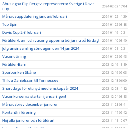
Åhus egna Filip Bergevi representerar Sverige i Davis
2024-02-02 17:04
Cup
Månadsuppdatering januari/februari
2024-01-22 11:39
Top Spin
2024-01-22 08:18
Davis Cup 2-3 februari
2024-01-19 10:31
Förälder/barn och vuxengrupperna börjar nu på lördag!
2024-01-10 08:40
Julgransinsamling söndagen den 14 jan 2024
2024-01-05 12:31
Vuxenträning
2024-01-02 09:43
Förälder-Barn
2023-12-19 13:59
Sparbanken Skåne
2023-12-19 09:03
Thilda Danielsson till Tennessee
2023-12-18 06:00
Snart dags för ett nytt medlemskapsår 2024
2023-12-08 11:52
Vuxenkurserna startar i januari igen!
2023-12-04 08:53
Månadsbrev december juniorer
2023-11-21 08:41
Kontantfri förening
2023-11-17 09:42
Hej alla juniorer och föräldrar!
2023-11-15 10:07