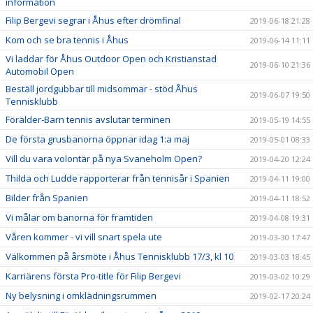
information
Filip Bergevi segrar i Åhus efter drömfinal
2019-06-18 21:28
Kom och se bra tennis i Åhus
2019-06-14 11:11
Vi laddar för Åhus Outdoor Open och Kristianstad
2019-06-10 21:36
Automobil Open
Beställ jordgubbar till midsommar - stöd Åhus
2019-06-07 19:50
Tennisklubb
Förälder-Barn tennis avslutar terminen
2019-05-19 14:55
De första grusbanorna öppnar idag 1:a maj
2019-05-01 08:33
Vill du vara volontär på nya Svaneholm Open?
2019-04-20 12:24
Thilda och Ludde rapporterar från tennisår i Spanien
2019-04-11 19:00
Bilder från Spanien
2019-04-11 18:52
Vi målar om banorna för framtiden
2019-04-08 19:31
Våren kommer - vi vill snart spela ute
2019-03-30 17:47
Välkommen på årsmöte i Åhus Tennisklubb 17/3, kl 10
2019-03-03 18:45
Karriärens första Pro-title för Filip Bergevi
2019-03-02 10:29
Ny belysning i omklädningsrummen
2019-02-17 20:24