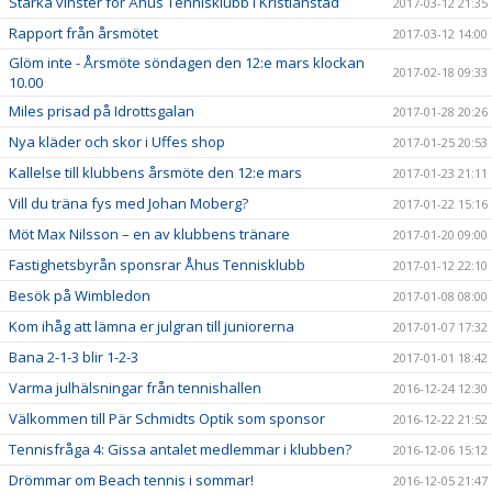
Starka vinster för Åhus Tennisklubb i Kristianstad
2017-03-12 21:35
Rapport från årsmötet
2017-03-12 14:00
Glöm inte - Årsmöte söndagen den 12:e mars klockan
2017-02-18 09:33
10.00
Miles prisad på Idrottsgalan
2017-01-28 20:26
Nya kläder och skor i Uffes shop
2017-01-25 20:53
Kallelse till klubbens årsmöte den 12:e mars
2017-01-23 21:11
Vill du träna fys med Johan Moberg?
2017-01-22 15:16
Möt Max Nilsson – en av klubbens tränare
2017-01-20 09:00
Fastighetsbyrån sponsrar Åhus Tennisklubb
2017-01-12 22:10
Besök på Wimbledon
2017-01-08 08:00
Kom ihåg att lämna er julgran till juniorerna
2017-01-07 17:32
Bana 2-1-3 blir 1-2-3
2017-01-01 18:42
Varma julhälsningar från tennishallen
2016-12-24 12:30
Välkommen till Pär Schmidts Optik som sponsor
2016-12-22 21:52
Tennisfråga 4: Gissa antalet medlemmar i klubben?
2016-12-06 15:12
Drömmar om Beach tennis i sommar!
2016-12-05 21:47