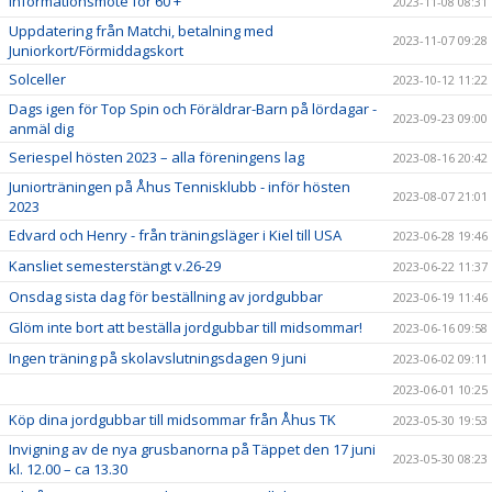
Informationsmöte för 60 +
2023-11-08 08:31
Uppdatering från Matchi, betalning med
2023-11-07 09:28
Juniorkort/Förmiddagskort
Solceller
2023-10-12 11:22
Dags igen för Top Spin och Föräldrar-Barn på lördagar -
2023-09-23 09:00
anmäl dig
Seriespel hösten 2023 – alla föreningens lag
2023-08-16 20:42
Juniorträningen på Åhus Tennisklubb - inför hösten
2023-08-07 21:01
2023
Edvard och Henry - från träningsläger i Kiel till USA
2023-06-28 19:46
Kansliet semesterstängt v.26-29
2023-06-22 11:37
Onsdag sista dag för beställning av jordgubbar
2023-06-19 11:46
Glöm inte bort att beställa jordgubbar till midsommar!
2023-06-16 09:58
Ingen träning på skolavslutningsdagen 9 juni
2023-06-02 09:11
2023-06-01 10:25
Köp dina jordgubbar till midsommar från Åhus TK
2023-05-30 19:53
Invigning av de nya grusbanorna på Täppet den 17 juni
2023-05-30 08:23
kl. 12.00 – ca 13.30