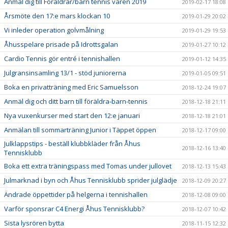
Anmäl dig till Föräldrar/barn tennis våren 2019
2019-02-17 18:08
Årsmöte den 17:e mars klockan 10
2019-01-29 20:02
Vi inleder operation golvmålning
2019-01-29 19:53
Åhusspelare prisade på Idrottsgalan
2019-01-27 10:12
Cardio Tennis gör entré i tennishallen
2019-01-12 14:35
Julgransinsamling 13/1 - stöd juniorerna
2019-01-05 09:51
Boka en privatträning med Eric Samuelsson
2018-12-24 19:07
Anmäl dig och ditt barn till föräldra-barn-tennis
2018-12-18 21:11
Nya vuxenkurser med start den 12:e januari
2018-12-18 21:01
Anmälan till sommarträning Junior i Täppet öppen
2018-12-17 09:00
Julklappstips - beställ klubbkläder från Åhus
2018-12-16 13:40
Tennisklubb
Boka ett extra träningspass med Tomas under jullovet
2018-12-13 15:43
Julmarknad i byn och Åhus Tennisklubb sprider julglädje
2018-12-09 20:27
Ändrade öppettider på helgerna i tennishallen
2018-12-08 09:00
Varför sponsrar C4 Energi Åhus Tennisklubb?
2018-12-07 10:42
Sista lysrören bytta
2018-11-15 12:32