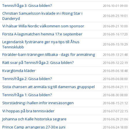
Tennisfråga 3: Gissa bilden?
2016-10-01 09:00
Christian Samuelsson kvalade in i Rising Star i
2016-09-25 19:01
Danderyd
Vi hälsar Willa Nordic välkommen som sponsor
2016-09-21 10:00
Första A-lagsmatchen hemma 17:e september
2016-09-16 17:20
Legendarisk fystränare ger nya tips till Åhus
2016-09-15 19:29
Tennisklubb
Förälder-barn träningen tillbaka - dags för anmälning
2016-09-13 21:48
Rätt svar på Tennisfråga 2: Gissa bilden?
2016-09-12 22:19
Kvarglömda kläder
2016-09-06 18:48
Tennisfråga 2: Gissa bilden?
2016-09-06 08:00
Sista chansen att anmäla sig till damernas gruppspel
2016-09-04 21:11
Tennisfråga 1: Gissa bilden?
2016-08-30 08:00
Storstädning i hallen inför innesäsongen
2016-08-15 21:12
Vi hoppas på bra tennisväder
2016-07-07 22:15
Johanna och Kalle historiska segrare
2016-06-29 21:06
Prince Camp arrangeras 27-30:e juni
2016-06-24 18:00