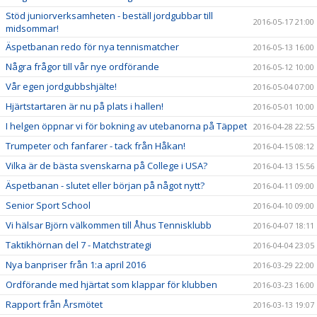
Stöd juniorverksamheten - beställ jordgubbar till
2016-05-17 21:00
midsommar!
Äspetbanan redo för nya tennismatcher
2016-05-13 16:00
Några frågor till vår nye ordförande
2016-05-12 10:00
Vår egen jordgubbshjälte!
2016-05-04 07:00
Hjärtstartaren är nu på plats i hallen!
2016-05-01 10:00
I helgen öppnar vi för bokning av utebanorna på Täppet
2016-04-28 22:55
Trumpeter och fanfarer - tack från Håkan!
2016-04-15 08:12
Vilka är de bästa svenskarna på College i USA?
2016-04-13 15:56
Äspetbanan - slutet eller början på något nytt?
2016-04-11 09:00
Senior Sport School
2016-04-10 09:00
Vi hälsar Björn välkommen till Åhus Tennisklubb
2016-04-07 18:11
Taktikhörnan del 7 - Matchstrategi
2016-04-04 23:05
Nya banpriser från 1:a april 2016
2016-03-29 22:00
Ordförande med hjärtat som klappar för klubben
2016-03-23 16:00
Rapport från Årsmötet
2016-03-13 19:07