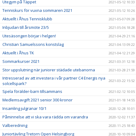
Utegym på Täppet
2021-05-12 10:33
Tenniskurs för vuxna sommaren 2021
2021-05-12 10:26
Aktuellt i Åhus Tennisklubb
2021-05-07 09:28
Inbjudan till årsmöte 23/5
2021-05-06 18:28
Utesäsongen börjar i helgen!
2021-04-29 21:16
Christian Samuelssons konstslag
2021-04-13 09:22
Aktuellt i Åhus TK
2021-04-12 21:29
Sommarkurser 2021
2021-03-31 12:18
Stor uppslutning när juniorer städade utebanorna
2021-03-28 21:59
Intresserad av att investera i vår partner C4 Energis nya
2021-03-22 15:52
solcellspark?
Spela förälder-barn tillsammans
2021-02-12 10:05
Medlemsavgift 2021 senior 300 kronor
2021-01-18 14:55
Insamling julgranar 10/1
2020-12-28 10:01
Påminnelse att vi ska vara rädda om varandra
2020-12-02 11:37
Valberedning
2020-11-25 18:43
Juniortävling Tretorn Open Helsingborg
2020-10-10 09:04