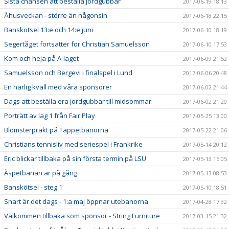
Sista chansen att beställa jordgubbar
2017-06-19 18:13
Åhusveckan - större än någonsin
2017-06-18 22:15
Banskötsel 13:e och 14:e juni
2017-06-10 18:19
Segertåget fortsätter för Christian Samuelsson
2017-06-10 17:53
Kom och heja på A-laget
2017-06-09 21:52
Samuelsson och Bergevi i finalspel i Lund
2017-06-06 20:48
En härlig kväll med våra sponsorer
2017-06-02 21:44
Dags att beställa era jordgubbar till midsommar
2017-06-02 21:20
Porträtt av lag 1 från Fair Play
2017-05-25 13:00
Blomsterprakt på Täppetbanorna
2017-05-22 21:06
Christians tennisliv med seriespel i Frankrike
2017-05-14 20:12
Eric blickar tillbaka på sin första termin på LSU
2017-05-13 15:05
Äspetbanan är på gång
2017-05-13 08:53
Banskötsel - steg 1
2017-05-10 18:51
Snart är det dags - 1:a maj öppnar utebanorna
2017-04-28 17:32
Välkommen tillbaka som sponsor - String Furniture
2017-03-15 21:32