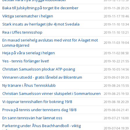
Baka till Julskyltning på torget 8:e december
2019-11-28 20:25
Viktiga seriematcher i helgen
2019-11-17 19:46
Stark insats av herrlaget (div 4) mot Svedala
2019-11-10 13:34
Rea i Uffes tennisshop
2019-11-10 13:21
En maxad seriehelg avslutas med vinst för A-laget mot
2019-11-03 19:04
Lomma-Bjärred
Heja på våra serielag i helgen
2019-11-02 08:50
Yes - tennis förlänger livet!
2019-10-22 21:55
Christian Samuelsson plockar ATP-poäng
2019-10-05 14:56
Vinnaren utsedd - gratis lånebil av Bilcentrum
2019-09-01 09:35
Ny tränare i Åhus Tennisklubb
2019-08-26 15:55
Christian Samuelsson vinner slutspelet i Sommartouren
2019-08-25 19:53
Vi öppnar tennishallen för bokning 19/8
2019-08-18 20:29
Prova på tennis under tennisens dag 18/8
2019-08-06 21:41
En sann tennisvän har lämnat oss
2019-07-21 16:00
Parkering under Åhus Beachhandboll - viktig
2019-07-04 19:39