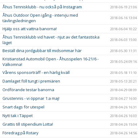
Åhus Tennisklubb - nu också på Instagram
2018-06-19 21:06
Åhus Outdoor Open igång - intervju med
2018-06-16 13:04
tävlingsledningen
Hjälp oss att vattna banorna!
2018-06-04 10:22
Åhus Tennisklubb vid havet - njut av det fantastiska
2018-06-03 15:00
läget
Beställ dina jordgubbar till midsommar här
2018-05-30 11:31
Kristianstad Automobil Open - Åhusspelen 16-21/6 -
2018-05-24 09:16
Välkomna!
Vårens sponsorträff - en härlig kväll
2018-05-18 11:10
Damlaget föll tungt i premiären
2018-05-13 20:21
Ordförande testar banorna
2018-04-29 08:09
Grustennis - vi öppnar 1:a maj!
2018-04-27 16:00
Snart dags för utespel
2018-04-26 16:31
Nytt tak i Täppet
2018-04-26 16:03
Grattis till stipendium Lotta!
2018-04-26 15:04
Föredrag på Rotary
2018-04-26 14:56