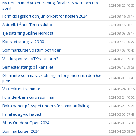
Ny termin med vuxenträning, föräldrar/barn och top-
2024-08-23 10:50
spin!
Förmiddagskort och juniorkort för hösten 2024
2024-08-16 09:14
Aktuellt i Åhus Tennisklubb
2024-08-15 08:13
Tjejsatsning Skåne Nordost
2024-08-09 08:14
Kansliet stängt v. 29,30
2024-07-12 10:22
Sommarkurser, datum och tider
2024-07-08 10:40
Vill du sponsra ÅTK:s juniorer?
2024-06-13 09:38
Semesterstängt på kansliet
2024-06-12 09:59
Glöm inte sommaravslutningen för juniorerna den 6:e
2024-06-03 12:43
juni!
Vuxenkurs i sommar
2024-05-24 10:15
Förälder-barn kurs i sommar
2024-05-24 10:02
Boka banor på Äspet under vår sommartävling
2024-05-20 09:20
Familjedag vid havet!
2024-05-03 07:49
Åhus Outdoor Open 2024
2024-05-03 07:38
Sommarkurser 2024
2024-04-25 08:56