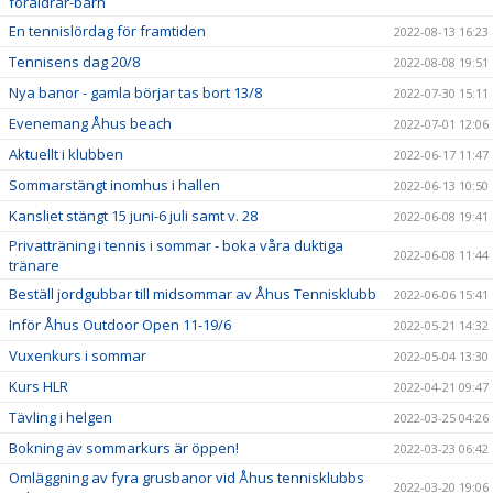
föräldrar-barn
En tennislördag för framtiden
2022-08-13 16:23
Tennisens dag 20/8
2022-08-08 19:51
Nya banor - gamla börjar tas bort 13/8
2022-07-30 15:11
Evenemang Åhus beach
2022-07-01 12:06
Aktuellt i klubben
2022-06-17 11:47
Sommarstängt inomhus i hallen
2022-06-13 10:50
Kansliet stängt 15 juni-6 juli samt v. 28
2022-06-08 19:41
Privatträning i tennis i sommar - boka våra duktiga
2022-06-08 11:44
tränare
Beställ jordgubbar till midsommar av Åhus Tennisklubb
2022-06-06 15:41
Inför Åhus Outdoor Open 11-19/6
2022-05-21 14:32
Vuxenkurs i sommar
2022-05-04 13:30
Kurs HLR
2022-04-21 09:47
Tävling i helgen
2022-03-25 04:26
Bokning av sommarkurs är öppen!
2022-03-23 06:42
Omläggning av fyra grusbanor vid Åhus tennisklubbs
2022-03-20 19:06