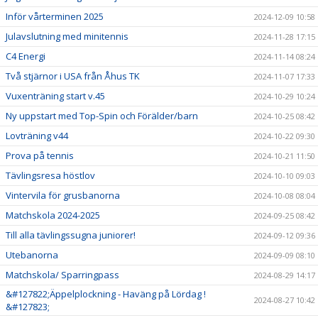
Inför vårterminen 2025
2024-12-09 10:58
Julavslutning med minitennis
2024-11-28 17:15
C4 Energi
2024-11-14 08:24
Två stjärnor i USA från Åhus TK
2024-11-07 17:33
Vuxenträning start v.45
2024-10-29 10:24
Ny uppstart med Top-Spin och Förälder/barn
2024-10-25 08:42
Lovträning v44
2024-10-22 09:30
Prova på tennis
2024-10-21 11:50
Tävlingsresa höstlov
2024-10-10 09:03
Vintervila för grusbanorna
2024-10-08 08:04
Matchskola 2024-2025
2024-09-25 08:42
Till alla tävlingssugna juniorer!
2024-09-12 09:36
Utebanorna
2024-09-09 08:10
Matchskola/ Sparringpass
2024-08-29 14:17
&#127822;Äppelplockning - Haväng på Lördag !
2024-08-27 10:42
&#127823;