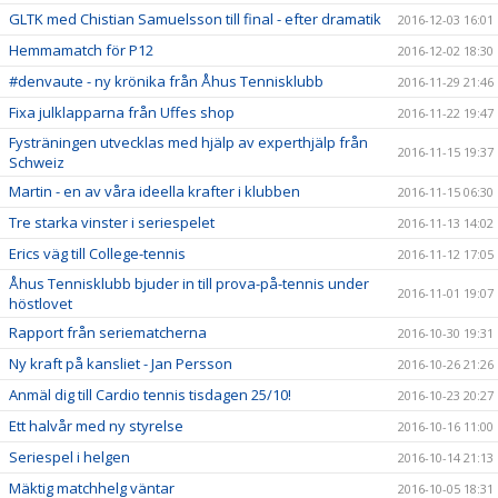
GLTK med Chistian Samuelsson till final - efter dramatik
2016-12-03 16:01
Hemmamatch för P12
2016-12-02 18:30
#denvaute - ny krönika från Åhus Tennisklubb
2016-11-29 21:46
Fixa julklapparna från Uffes shop
2016-11-22 19:47
Fysträningen utvecklas med hjälp av experthjälp från
2016-11-15 19:37
Schweiz
Martin - en av våra ideella krafter i klubben
2016-11-15 06:30
Tre starka vinster i seriespelet
2016-11-13 14:02
Erics väg till College-tennis
2016-11-12 17:05
Åhus Tennisklubb bjuder in till prova-på-tennis under
2016-11-01 19:07
höstlovet
Rapport från seriematcherna
2016-10-30 19:31
Ny kraft på kansliet - Jan Persson
2016-10-26 21:26
Anmäl dig till Cardio tennis tisdagen 25/10!
2016-10-23 20:27
Ett halvår med ny styrelse
2016-10-16 11:00
Seriespel i helgen
2016-10-14 21:13
Mäktig matchhelg väntar
2016-10-05 18:31