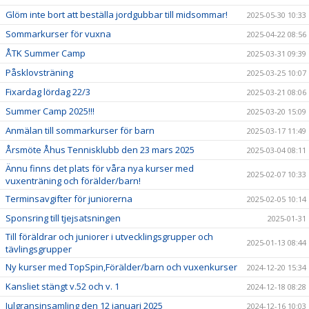
Glöm inte bort att beställa jordgubbar till midsommar!
2025-05-30 10:33
Sommarkurser för vuxna
2025-04-22 08:56
ÅTK Summer Camp
2025-03-31 09:39
Påsklovsträning
2025-03-25 10:07
Fixardag lördag 22/3
2025-03-21 08:06
Summer Camp 2025!!!
2025-03-20 15:09
Anmälan till sommarkurser för barn
2025-03-17 11:49
Årsmöte Åhus Tennisklubb den 23 mars 2025
2025-03-04 08:11
Ännu finns det plats för våra nya kurser med
2025-02-07 10:33
vuxenträning och förälder/barn!
Terminsavgifter för juniorerna
2025-02-05 10:14
Sponsring till tjejsatsningen
2025-01-31
Till föräldrar och juniorer i utvecklingsgrupper och
2025-01-13 08:44
tävlingsgrupper
Ny kurser med TopSpin,Förälder/barn och vuxenkurser
2024-12-20 15:34
Kansliet stängt v.52 och v. 1
2024-12-18 08:28
Julgransinsamling den 12 januari 2025
2024-12-16 10:03