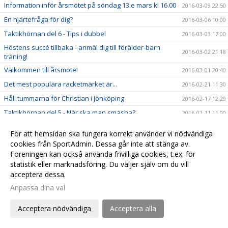
Information inför årsmötet på söndag 13:e mars kl 16.00
2016-03-09 22:50
En hjärtefråga för dig?
2016-03-06 10:00
Taktikhörnan del 6 - Tips i dubbel
2016-03-03 17:00
Höstens succé tillbaka - anmäl dig till förälder-barn
2016-03-02 21:18
träning!
Välkommen till årsmöte!
2016-03-01 20:40
Det mest populära racketmärket är...
2016-02-21 11:30
Håll tummarna för Christian i Jönköping
2016-02-17 12:29
Taktikhörnan del 5 - När ska man smasha?
2016-02-11 11:00
Den mest populära Grand Slam turneringen är...
2016-02-06 23:00
För att hemsidan ska fungera korrekt använder vi nödvändiga
Taktikhörnan del 4 - ta emot serve från vänsterhänt
cookies från SportAdmin. Dessa går inte att stänga av.
2016-02-05 15:00
spelare
Föreningen kan också använda frivilliga cookies, t.ex. för
Rapport från University of California - Filip Bergevi på
statistik eller marknadsföring. Du väljer själv om du vill
2016-01-30 22:13
matchdag
acceptera dessa.
Nu är det avgjort, den bästa banan i hallen är...
2016-01-30 22:02
Anpassa dina val
Var köper man de coolaste och bästa tennisprylarna?
2016-01-28 19:00
Acceptera nödvändiga
Acceptera alla
Tips om ny tennisblogg från touren - Magnus Norman
2016-01-22 21:50
Taktikhörnan del 3 - Svara på en kort boll
2016-01-22 19:24