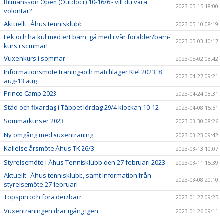
Bilmånsson Open (Outdoor) 10-16/6 - vill du vara
2023-05-15 18:00
volontär?
Aktuellt i Åhus tennisklubb
2023-05-10 08:19
Lek och ha kul med ert barn, gå med i vår förälder/barn-
2023-05-03 10:17
kurs i sommar!
Vuxenkurs i sommar
2023-05-02 08:42
Informationsmöte träning-och matchläger Kiel 2023, 8
2023-04-27 09:21
aug-13 aug
Prince Camp 2023
2023-04-24 08:31
Städ och fixardag i Täppet lördag 29/4 klockan 10-12
2023-04-08 15:51
Sommarkurser 2023
2023-03-30 08:26
Ny omgång med vuxenträning
2023-03-23 09:42
Kallelse årsmöte Åhus TK 26/3
2023-03-13 10:07
Styrelsemöte i Åhus Tennisklubb den 27 februari 2023
2023-03-11 15:39
Aktuellt i Åhus tennisklubb, samt information från
2023-03-08 20:10
styrelsemöte 27 februari
Topspin och förälder/barn
2023-01-27 09:25
Vuxenträningen drar igång igen
2023-01-26 09:11