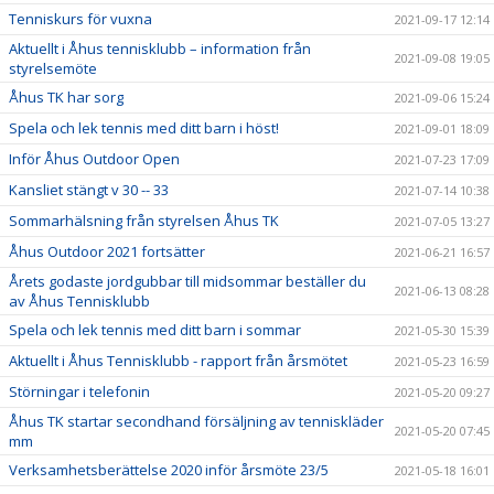
Tenniskurs för vuxna
2021-09-17 12:14
Aktuellt i Åhus tennisklubb – information från
2021-09-08 19:05
styrelsemöte
Åhus TK har sorg
2021-09-06 15:24
Spela och lek tennis med ditt barn i höst!
2021-09-01 18:09
Inför Åhus Outdoor Open
2021-07-23 17:09
Kansliet stängt v 30 -- 33
2021-07-14 10:38
Sommarhälsning från styrelsen Åhus TK
2021-07-05 13:27
Åhus Outdoor 2021 fortsätter
2021-06-21 16:57
Årets godaste jordgubbar till midsommar beställer du
2021-06-13 08:28
av Åhus Tennisklubb
Spela och lek tennis med ditt barn i sommar
2021-05-30 15:39
Aktuellt i Åhus Tennisklubb - rapport från årsmötet
2021-05-23 16:59
Störningar i telefonin
2021-05-20 09:27
Åhus TK startar secondhand försäljning av tenniskläder
2021-05-20 07:45
mm
Verksamhetsberättelse 2020 inför årsmöte 23/5
2021-05-18 16:01