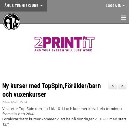
ÅHUS TENNISKLUBB
LOGGA IN
HEM
NYHETER
OM KLUBBEN
KONTAKT
BOKA BANA
Ny kurser med TopSpin,Förälder/barn
<
>
ANMÄLAN AKTIVITET
och vuxenkurser
2024-12-20 15:34
KALENDER
Vi startar Top Spin den 11/1 kl. 10-11 och kommer köra hela terminen
fram tills den 26/4.
GYM
Föräldrar/barn kurser kommer vi att ha på söndagar kl. 10-11 med start
12/1
KÖP KLUBBKLÄDER