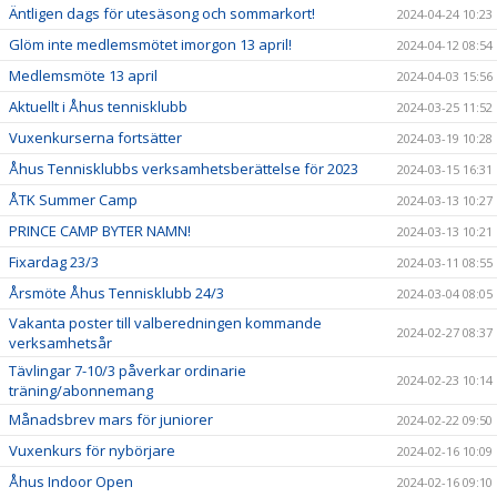
Äntligen dags för utesäsong och sommarkort!
2024-04-24 10:23
Glöm inte medlemsmötet imorgon 13 april!
2024-04-12 08:54
Medlemsmöte 13 april
2024-04-03 15:56
Aktuellt i Åhus tennisklubb
2024-03-25 11:52
Vuxenkurserna fortsätter
2024-03-19 10:28
Åhus Tennisklubbs verksamhetsberättelse för 2023
2024-03-15 16:31
ÅTK Summer Camp
2024-03-13 10:27
PRINCE CAMP BYTER NAMN!
2024-03-13 10:21
Fixardag 23/3
2024-03-11 08:55
Årsmöte Åhus Tennisklubb 24/3
2024-03-04 08:05
Vakanta poster till valberedningen kommande
2024-02-27 08:37
verksamhetsår
Tävlingar 7-10/3 påverkar ordinarie
2024-02-23 10:14
träning/abonnemang
Månadsbrev mars för juniorer
2024-02-22 09:50
Vuxenkurs för nybörjare
2024-02-16 10:09
Åhus Indoor Open
2024-02-16 09:10