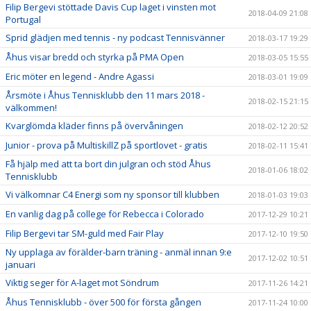
Filip Bergevi stöttade Davis Cup laget i vinsten mot
2018-04-09 21:08
Portugal
Sprid glädjen med tennis - ny podcast Tennisvänner
2018-03-17 19:29
Åhus visar bredd och styrka på PMA Open
2018-03-05 15:55
Eric möter en legend - Andre Agassi
2018-03-01 19:09
Årsmöte i Åhus Tennisklubb den 11 mars 2018 -
2018-02-15 21:15
välkommen!
Kvarglömda kläder finns på övervåningen
2018-02-12 20:52
Junior - prova på MultiskillZ på sportlovet - gratis
2018-02-11 15:41
Få hjälp med att ta bort din julgran och stöd Åhus
2018-01-06 18:02
Tennisklubb
Vi välkomnar C4 Energi som ny sponsor till klubben
2018-01-03 19:03
En vanlig dag på college för Rebecca i Colorado
2017-12-29 10:21
Filip Bergevi tar SM-guld med Fair Play
2017-12-10 19:50
Ny upplaga av förälder-barn träning - anmäl innan 9:e
2017-12-02 10:51
januari
Viktig seger för A-laget mot Söndrum
2017-11-26 14:21
Åhus Tennisklubb - över 500 för första gången
2017-11-24 10:00