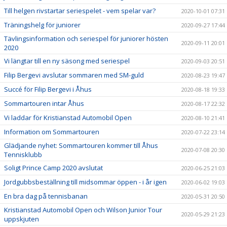
Till helgen rivstartar seriespelet - vem spelar var?
2020-10-01 07:31
Träningshelg för juniorer
2020-09-27 17:44
Tävlingsinformation och seriespel för juniorer hösten
2020-09-11 20:01
2020
Vi längtar till en ny säsong med seriespel
2020-09-03 20:51
Filip Bergevi avslutar sommaren med SM-guld
2020-08-23 19:47
Succé för Filip Bergevi i Åhus
2020-08-18 19:33
Sommartouren intar Åhus
2020-08-17 22:32
Vi laddar för Kristianstad Automobil Open
2020-08-10 21:41
Information om Sommartouren
2020-07-22 23:14
Glädjande nyhet: Sommartouren kommer till Åhus
2020-07-08 20:30
Tennisklubb
Soligt Prince Camp 2020 avslutat
2020-06-25 21:03
Jordgubbsbeställning till midsommar öppen - i år igen
2020-06-02 19:03
En bra dag på tennisbanan
2020-05-31 20:50
Kristianstad Automobil Open och Wilson Junior Tour
2020-05-29 21:23
uppskjuten