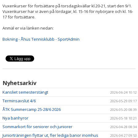
Vuxenkurser för fortsättare på torsdagskvällar kl.20-21, start den 9/1.
Vuxenkurser har vi även på lördagar, kl. 15-16 för nybörjare och kl. 16-
ÅTK TRÄNINGSVERKSAMHET
17 för fortsättare.
Anmäl er via länken nedan:
Bokning - Åhus Tennisklubb - SportAdmin
Nyhetsarkiv
Kansliet semesterstängt
2026-06-24 10:12
Terminsavslut 4/6
2026-05-29 09:17
ÅTK Summercamp 25-28/6 2026
2026-05-20 08:39
Nya banhyror
2026-05-18 10:21
Sommarkort för seniorer och juniorer
2026-04-28 08:34
Juniorträningen flyttar ut, fler lediga banor inomhus
2026-04-27 09:53