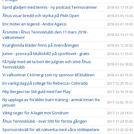
Sprid glädjen med tennis - ny podcast Tennisvänner
2018-03-17 19:29
Åhus visar bredd och styrka på PMA Open
2018-03-05 15:55
Eric möter en legend - Andre Agassi
2018-03-01 19:09
Årsmöte i Åhus Tennisklubb den 11 mars 2018 -
2018-02-15 21:15
välkommen!
Kvarglömda kläder finns på övervåningen
2018-02-12 20:52
Junior - prova på MultiskillZ på sportlovet - gratis
2018-02-11 15:41
Få hjälp med att ta bort din julgran och stöd Åhus
2018-01-06 18:02
Tennisklubb
Vi välkomnar C4 Energi som ny sponsor till klubben
2018-01-03 19:03
En vanlig dag på college för Rebecca i Colorado
2017-12-29 10:21
Filip Bergevi tar SM-guld med Fair Play
2017-12-10 19:50
Ny upplaga av förälder-barn träning - anmäl innan 9:e
2017-12-02 10:51
januari
Viktig seger för A-laget mot Söndrum
2017-11-26 14:21
Åhus Tennisklubb - över 500 för första gången
2017-11-24 10:00
Sponsorskväll för att nätverka med våra stöttepelare
2017-11-20 20:43