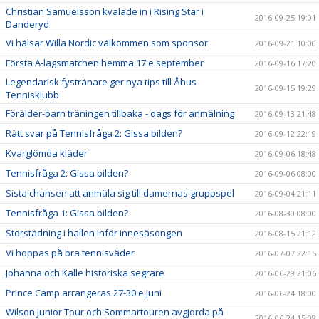
Christian Samuelsson kvalade in i Rising Star i
2016-09-25 19:01
Danderyd
Vi hälsar Willa Nordic välkommen som sponsor
2016-09-21 10:00
Första A-lagsmatchen hemma 17:e september
2016-09-16 17:20
Legendarisk fystränare ger nya tips till Åhus
2016-09-15 19:29
Tennisklubb
Förälder-barn träningen tillbaka - dags för anmälning
2016-09-13 21:48
Rätt svar på Tennisfråga 2: Gissa bilden?
2016-09-12 22:19
Kvarglömda kläder
2016-09-06 18:48
Tennisfråga 2: Gissa bilden?
2016-09-06 08:00
Sista chansen att anmäla sig till damernas gruppspel
2016-09-04 21:11
Tennisfråga 1: Gissa bilden?
2016-08-30 08:00
Storstädning i hallen inför innesäsongen
2016-08-15 21:12
Vi hoppas på bra tennisväder
2016-07-07 22:15
Johanna och Kalle historiska segrare
2016-06-29 21:06
Prince Camp arrangeras 27-30:e juni
2016-06-24 18:00
Wilson Junior Tour och Sommartouren avgjorda på
2016-06-24 15:08