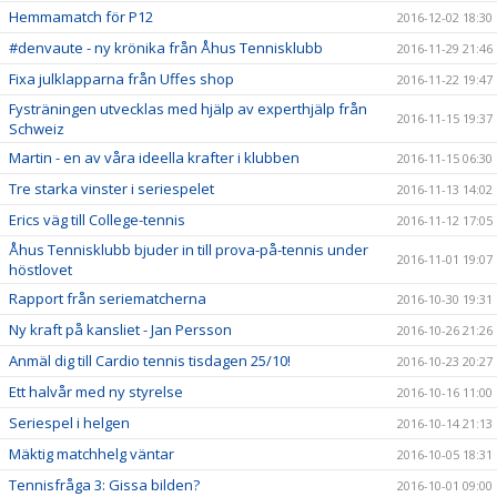
Hemmamatch för P12
2016-12-02 18:30
#denvaute - ny krönika från Åhus Tennisklubb
2016-11-29 21:46
Fixa julklapparna från Uffes shop
2016-11-22 19:47
Fysträningen utvecklas med hjälp av experthjälp från
2016-11-15 19:37
Schweiz
Martin - en av våra ideella krafter i klubben
2016-11-15 06:30
Tre starka vinster i seriespelet
2016-11-13 14:02
Erics väg till College-tennis
2016-11-12 17:05
Åhus Tennisklubb bjuder in till prova-på-tennis under
2016-11-01 19:07
höstlovet
Rapport från seriematcherna
2016-10-30 19:31
Ny kraft på kansliet - Jan Persson
2016-10-26 21:26
Anmäl dig till Cardio tennis tisdagen 25/10!
2016-10-23 20:27
Ett halvår med ny styrelse
2016-10-16 11:00
Seriespel i helgen
2016-10-14 21:13
Mäktig matchhelg väntar
2016-10-05 18:31
Tennisfråga 3: Gissa bilden?
2016-10-01 09:00