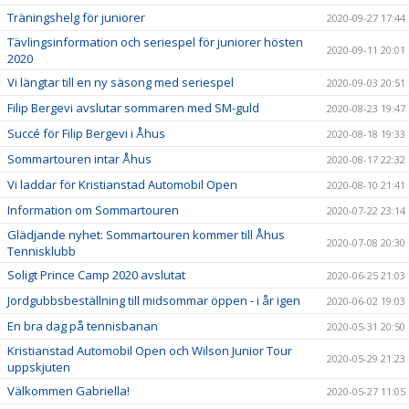
Träningshelg för juniorer
2020-09-27 17:44
Tävlingsinformation och seriespel för juniorer hösten
2020-09-11 20:01
2020
Vi längtar till en ny säsong med seriespel
2020-09-03 20:51
Filip Bergevi avslutar sommaren med SM-guld
2020-08-23 19:47
Succé för Filip Bergevi i Åhus
2020-08-18 19:33
Sommartouren intar Åhus
2020-08-17 22:32
Vi laddar för Kristianstad Automobil Open
2020-08-10 21:41
Information om Sommartouren
2020-07-22 23:14
Glädjande nyhet: Sommartouren kommer till Åhus
2020-07-08 20:30
Tennisklubb
Soligt Prince Camp 2020 avslutat
2020-06-25 21:03
Jordgubbsbeställning till midsommar öppen - i år igen
2020-06-02 19:03
En bra dag på tennisbanan
2020-05-31 20:50
Kristianstad Automobil Open och Wilson Junior Tour
2020-05-29 21:23
uppskjuten
Välkommen Gabriella!
2020-05-27 11:05