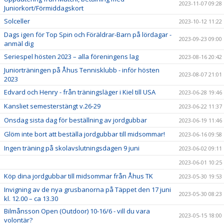
2023-11-07 09:28
Juniorkort/Förmiddagskort
Solceller
2023-10-12 11:22
Dags igen för Top Spin och Föräldrar-Barn på lördagar -
2023-09-23 09:00
anmäl dig
Seriespel hösten 2023 – alla föreningens lag
2023-08-16 20:42
Juniorträningen på Åhus Tennisklubb - inför hösten
2023-08-07 21:01
2023
Edvard och Henry - från träningsläger i Kiel till USA
2023-06-28 19:46
Kansliet semesterstängt v.26-29
2023-06-22 11:37
Onsdag sista dag för beställning av jordgubbar
2023-06-19 11:46
Glöm inte bort att beställa jordgubbar till midsommar!
2023-06-16 09:58
Ingen träning på skolavslutningsdagen 9 juni
2023-06-02 09:11
2023-06-01 10:25
Köp dina jordgubbar till midsommar från Åhus TK
2023-05-30 19:53
Invigning av de nya grusbanorna på Täppet den 17 juni
2023-05-30 08:23
kl. 12.00 – ca 13.30
Bilmånsson Open (Outdoor) 10-16/6 - vill du vara
2023-05-15 18:00
volontär?