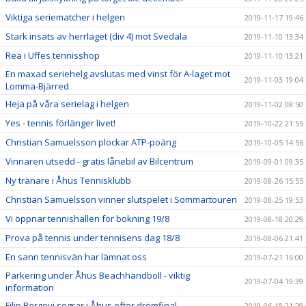
Viktiga seriematcher i helgen
2019-11-17 19:46
Stark insats av herrlaget (div 4) mot Svedala
2019-11-10 13:34
Rea i Uffes tennisshop
2019-11-10 13:21
En maxad seriehelg avslutas med vinst för A-laget mot
2019-11-03 19:04
Lomma-Bjärred
Heja på våra serielag i helgen
2019-11-02 08:50
Yes - tennis förlänger livet!
2019-10-22 21:55
Christian Samuelsson plockar ATP-poäng
2019-10-05 14:56
Vinnaren utsedd - gratis lånebil av Bilcentrum
2019-09-01 09:35
Ny tränare i Åhus Tennisklubb
2019-08-26 15:55
Christian Samuelsson vinner slutspelet i Sommartouren
2019-08-25 19:53
Vi öppnar tennishallen för bokning 19/8
2019-08-18 20:29
Prova på tennis under tennisens dag 18/8
2019-08-06 21:41
En sann tennisvän har lämnat oss
2019-07-21 16:00
Parkering under Åhus Beachhandboll - viktig
2019-07-04 19:39
information
Filip Bergevi segrar i Åhus efter drömfinal
2019-06-18 21:28