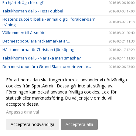
En hjärtefråga för dig?
2016-03-06 10:00
Taktikhörnan del 6 - Tips i dubbel
2016-03-03 17:00
Höstens succé tillbaka - anmäl dig till förälder-barn
2016-03-02 21:18
träning!
Välkommen till årsmöte!
2016-03-01 20:40
Det mest populära racketmärket är...
2016-02-21 11:30
Håll tummarna för Christian i Jönköping
2016-02-17 12:29
Taktikhörnan del 5 - När ska man smasha?
2016-02-11 11:00
Den mest populära Grand Slam turneringen är...
2016-02-06 23:00
Taktikhörnan del 4 - ta emot serve från vänsterhänt
2016-02-05 15:00
För att hemsidan ska fungera korrekt använder vi nödvändiga
spelare
cookies från SportAdmin. Dessa går inte att stänga av.
Rapport från University of California - Filip Bergevi på
2016-01-30 22:13
Föreningen kan också använda frivilliga cookies, t.ex. för
matchdag
statistik eller marknadsföring. Du väljer själv om du vill
Nu är det avgjort, den bästa banan i hallen är...
2016-01-30 22:02
acceptera dessa.
Var köper man de coolaste och bästa tennisprylarna?
2016-01-28 19:00
Anpassa dina val
Tips om ny tennisblogg från touren - Magnus Norman
2016-01-22 21:50
Acceptera nödvändiga
Acceptera alla
Taktikhörnan del 3 - Svara på en kort boll
2016-01-22 19:24
Gruppträning i gymmet - anmäl dig nu
2016-01-18 18:17