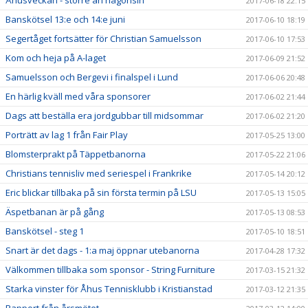
Åhusveckan - större än någonsin
2017-06-18 22:15
Banskötsel 13:e och 14:e juni
2017-06-10 18:19
Segertåget fortsätter för Christian Samuelsson
2017-06-10 17:53
Kom och heja på A-laget
2017-06-09 21:52
Samuelsson och Bergevi i finalspel i Lund
2017-06-06 20:48
En härlig kväll med våra sponsorer
2017-06-02 21:44
Dags att beställa era jordgubbar till midsommar
2017-06-02 21:20
Porträtt av lag 1 från Fair Play
2017-05-25 13:00
Blomsterprakt på Täppetbanorna
2017-05-22 21:06
Christians tennisliv med seriespel i Frankrike
2017-05-14 20:12
Eric blickar tillbaka på sin första termin på LSU
2017-05-13 15:05
Äspetbanan är på gång
2017-05-13 08:53
Banskötsel - steg 1
2017-05-10 18:51
Snart är det dags - 1:a maj öppnar utebanorna
2017-04-28 17:32
Välkommen tillbaka som sponsor - String Furniture
2017-03-15 21:32
Starka vinster för Åhus Tennisklubb i Kristianstad
2017-03-12 21:35