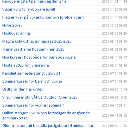
Renoveringstart på måndag den 24:e
2025-11-21 11:16
Vuxenkurs för nybörjare ikväll
2025-11-20 09:36
Platser kvar på vuxenkurser och förälder/barn!
2025-11-14 08:34
Nyhetsbrev
2025-10-06 08:05
Höstlovsträning
2025-09-25 08:20
Matchskola och sparringpass 2025-2025
2025-09-15 08:50
Träningsschema höstterminen 2025
2025-08-22 08:10
Nya kurser i höst både för barn och vuxna
2025-08-14 08:57
Hösten 2025 för juniorerna
2025-08-04 09:16
Kansliet semesterstängt v.28-v.31
2025-07-04 09:10
Sommarkurser för barn och vuxna
2025-07-04 08:13
Ordföranden har ordet
2025-06-30 10:44
Vi summerar stolt Åhus Outdoor Open 2025
2025-06-28 16:42
Sommarkurser för vuxna i sommar!
2025-06-16 08:51
Hallen stänger 16 juni och förtydligande angående
2025-06-11 09:55
sommarkortet
Glöm inte bort att beställa jordgubbar till midsommar!
2025-05-30 10:33