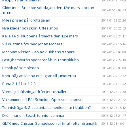
Rapport från årsmötet
2017-03-12 14:00
Glöm inte - Årsmöte söndagen den 12:e mars klockan
2017-02-18 09:33
10.00
Miles prisad på Idrottsgalan
2017-01-28 20:26
Nya kläder och skor i Uffes shop
2017-01-25 20:53
Kallelse till klubbens årsmöte den 12:e mars
2017-01-23 21:11
Vill du träna fys med Johan Moberg?
2017-01-22 15:16
Möt Max Nilsson – en av klubbens tränare
2017-01-20 09:00
Fastighetsbyrån sponsrar Åhus Tennisklubb
2017-01-12 22:10
Besök på Wimbledon
2017-01-08 08:00
Kom ihåg att lämna er julgran till juniorerna
2017-01-07 17:32
Bana 2-1-3 blir 1-2-3
2017-01-01 18:42
Varma julhälsningar från tennishallen
2016-12-24 12:30
Välkommen till Pär Schmidts Optik som sponsor
2016-12-22 21:52
Tennisfråga 4: Gissa antalet medlemmar i klubben?
2016-12-06 15:12
Drömmar om Beach tennis i sommar!
2016-12-05 21:47
GLTK med Chistian Samuelsson till final - efter dramatik
2016-12-03 16:01