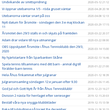
Undvikande av smittspridning
2020-05-12 21:12
Vi öppnar utebanorna 1/5 - röda gruset väntar
2020-04-28 20:18
Utebanorna väntar snart på oss
2020-04-08 12:13
Nytt datum för årsmöte - söndagen den 3:e maj klockan
2020-03-29 17:15
11
Årsmötet den 29/3 ställs in och skjuts på framtiden
2020-03-22 20:37
Adam drar vidare till nya utmaningar
2020-03-22 08:00
OBS Uppskjutet! Årsmöte i Åhus Tennisklubb den 29/3,
2020-03-14 15:00
2020
Ny hjärtstartare från Sparbanken Skåne
2020-02-13 16:46
Spela tennis tillsammans med ditt barn - anmäl dig till
2020-01-22 21:00
förälder-barn tennis
Hela Åhus finkammat efter julgranar
2020-01-12 18:39
Julgransinsamling söndagen 12:e januari efter 9.30
2020-01-06 11:45
God Jul och Gott Nytt År från Åhus Tennisklubb!
2019-12-23 16:27
Division 2 nästa för herrlaget efter serieseger
2019-12-15 20:03
Beställ våra nya snygga klubbkläder
2019-12-15 13:59
Baka till Julskyltning på torget 8:e december
2019-11-28 20:25