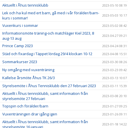
Aktuellt i Åhus tennisklubb
2023-05-10 08:19
Lek och ha kul med ert barn, gå med i vår förälder/barn-
2023-05-03 10:17
kurs i sommar!
Vuxenkurs i sommar
2023-05-02 08:42
Informationsmöte träning-och matchläger Kiel 2023, 8
2023-04-27 09:21
aug-13 aug
Prince Camp 2023
2023-04-24 08:31
Städ och fixardag i Täppet lördag 29/4 klockan 10-12
2023-04-08 15:51
Sommarkurser 2023
2023-03-30 08:26
Ny omgång med vuxenträning
2023-03-23 09:42
Kallelse årsmöte Åhus TK 26/3
2023-03-13 10:07
Styrelsemöte i Åhus Tennisklubb den 27 februari 2023
2023-03-11 15:39
Aktuellt i Åhus tennisklubb, samt information från
2023-03-08 20:10
styrelsemöte 27 februari
Topspin och förälder/barn
2023-01-27 09:25
Vuxenträningen drar igång igen
2023-01-26 09:11
Aktuellt i Åhus tennisklubb, samt information från
2023-01-18 14:22
styrelsemöte 16 januari