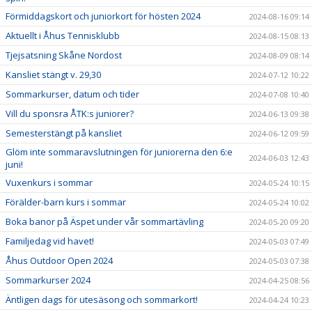
Förmiddagskort och juniorkort för hösten 2024
2024-08-16 09:14
Aktuellt i Åhus Tennisklubb
2024-08-15 08:13
Tjejsatsning Skåne Nordost
2024-08-09 08:14
Kansliet stängt v. 29,30
2024-07-12 10:22
Sommarkurser, datum och tider
2024-07-08 10:40
Vill du sponsra ÅTK:s juniorer?
2024-06-13 09:38
Semesterstängt på kansliet
2024-06-12 09:59
Glöm inte sommaravslutningen för juniorerna den 6:e
2024-06-03 12:43
juni!
Vuxenkurs i sommar
2024-05-24 10:15
Förälder-barn kurs i sommar
2024-05-24 10:02
Boka banor på Äspet under vår sommartävling
2024-05-20 09:20
Familjedag vid havet!
2024-05-03 07:49
Åhus Outdoor Open 2024
2024-05-03 07:38
Sommarkurser 2024
2024-04-25 08:56
Äntligen dags för utesäsong och sommarkort!
2024-04-24 10:23