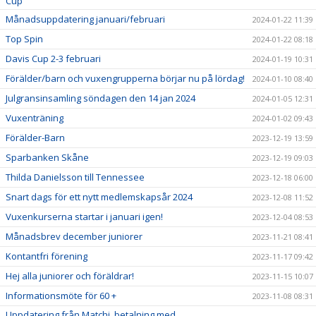
Cup
Månadsuppdatering januari/februari
2024-01-22 11:39
Top Spin
2024-01-22 08:18
Davis Cup 2-3 februari
2024-01-19 10:31
Förälder/barn och vuxengrupperna börjar nu på lördag!
2024-01-10 08:40
Julgransinsamling söndagen den 14 jan 2024
2024-01-05 12:31
Vuxenträning
2024-01-02 09:43
Förälder-Barn
2023-12-19 13:59
Sparbanken Skåne
2023-12-19 09:03
Thilda Danielsson till Tennessee
2023-12-18 06:00
Snart dags för ett nytt medlemskapsår 2024
2023-12-08 11:52
Vuxenkurserna startar i januari igen!
2023-12-04 08:53
Månadsbrev december juniorer
2023-11-21 08:41
Kontantfri förening
2023-11-17 09:42
Hej alla juniorer och föräldrar!
2023-11-15 10:07
Informationsmöte för 60 +
2023-11-08 08:31
Uppdatering från Matchi, betalning med