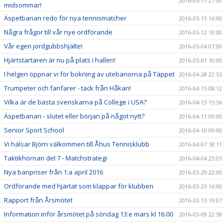
2016-05-17 21:00
midsommar!
Äspetbanan redo för nya tennismatcher
2016-05-13 16:00
Några frågor till vår nye ordförande
2016-05-12 10:00
Vår egen jordgubbshjälte!
2016-05-04 07:00
Hjärtstartaren är nu på plats i hallen!
2016-05-01 10:00
I helgen öppnar vi för bokning av utebanorna på Täppet
2016-04-28 22:55
Trumpeter och fanfarer - tack från Håkan!
2016-04-15 08:12
Vilka är de bästa svenskarna på College i USA?
2016-04-13 15:56
Äspetbanan - slutet eller början på något nytt?
2016-04-11 09:00
Senior Sport School
2016-04-10 09:00
Vi hälsar Björn välkommen till Åhus Tennisklubb
2016-04-07 18:11
Taktikhörnan del 7 - Matchstrategi
2016-04-04 23:05
Nya banpriser från 1:a april 2016
2016-03-29 22:00
Ordförande med hjärtat som klappar för klubben
2016-03-23 16:00
Rapport från Årsmötet
2016-03-13 19:07
Information inför årsmötet på söndag 13:e mars kl 16.00
2016-03-09 22:50