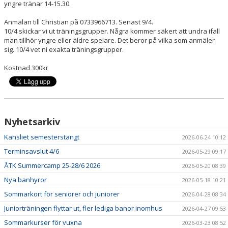
yngre tränar 14-15.30.
ÅTK TRÄNINGSVERKSAMHET
Anmälan till Christian på 0733966713. Senast 9/4.
10/4 skickar vi ut träningsgrupper. Några kommer säkert att undra ifall
man tillhör yngre eller äldre spelare. Det beror på vilka som anmäler
sig. 10/4 vet ni exakta träningsgrupper.
Kostnad 300kr
Nyhetsarkiv
Kansliet semesterstängt
2026-06-24 10:12
Terminsavslut 4/6
2026-05-29 09:17
ÅTK Summercamp 25-28/6 2026
2026-05-20 08:39
Nya banhyror
2026-05-18 10:21
Sommarkort för seniorer och juniorer
2026-04-28 08:34
Juniorträningen flyttar ut, fler lediga banor inomhus
2026-04-27 09:53
Sommarkurser för vuxna
2026-03-23 08:52