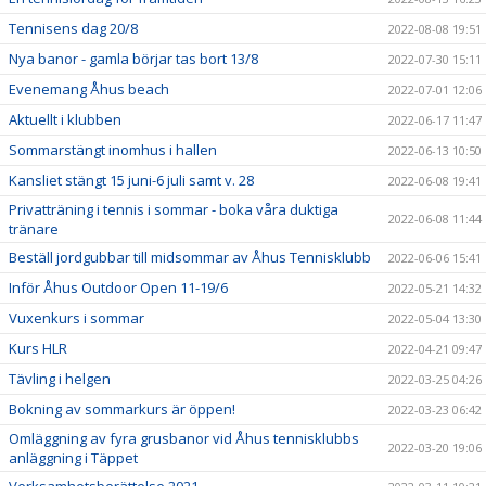
Tennisens dag 20/8
2022-08-08 19:51
Nya banor - gamla börjar tas bort 13/8
2022-07-30 15:11
Evenemang Åhus beach
2022-07-01 12:06
Aktuellt i klubben
2022-06-17 11:47
Sommarstängt inomhus i hallen
2022-06-13 10:50
Kansliet stängt 15 juni-6 juli samt v. 28
2022-06-08 19:41
Privatträning i tennis i sommar - boka våra duktiga
2022-06-08 11:44
tränare
Beställ jordgubbar till midsommar av Åhus Tennisklubb
2022-06-06 15:41
Inför Åhus Outdoor Open 11-19/6
2022-05-21 14:32
Vuxenkurs i sommar
2022-05-04 13:30
Kurs HLR
2022-04-21 09:47
Tävling i helgen
2022-03-25 04:26
Bokning av sommarkurs är öppen!
2022-03-23 06:42
Omläggning av fyra grusbanor vid Åhus tennisklubbs
2022-03-20 19:06
anläggning i Täppet