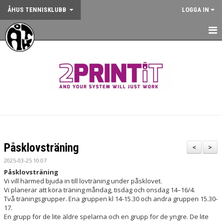
ÅHUS TENNISKLUBB
LOGGA IN
HEM
NYHETER
OM KLUBBEN
KONTAKT
BOKA BANA
Påsklovsträning
<
>
ANMÄLAN AKTIVITET
2025-03-25 10:07
Påsklovsträning
KALENDER
Vi vill härmed bjuda in till lovträning under påsklovet.
Vi planerar att köra träning måndag, tisdag och onsdag 14–16/4.
Två träningsgrupper. Ena gruppen kl 14-15.30 och andra gruppen 15.30-
GYM
17.
En grupp för de lite äldre spelarna och en grupp för de yngre. De lite
KÖP KLUBBKLÄDER