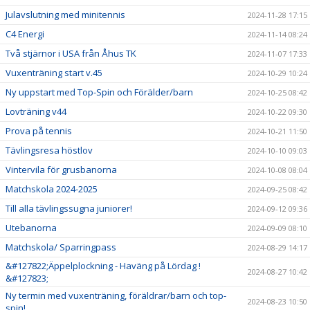
Julavslutning med minitennis
2024-11-28 17:15
C4 Energi
2024-11-14 08:24
Två stjärnor i USA från Åhus TK
2024-11-07 17:33
Vuxenträning start v.45
2024-10-29 10:24
Ny uppstart med Top-Spin och Förälder/barn
2024-10-25 08:42
Lovträning v44
2024-10-22 09:30
Prova på tennis
2024-10-21 11:50
Tävlingsresa höstlov
2024-10-10 09:03
Vintervila för grusbanorna
2024-10-08 08:04
Matchskola 2024-2025
2024-09-25 08:42
Till alla tävlingssugna juniorer!
2024-09-12 09:36
Utebanorna
2024-09-09 08:10
Matchskola/ Sparringpass
2024-08-29 14:17
&#127822;Äppelplockning - Haväng på Lördag !
2024-08-27 10:42
&#127823;
Ny termin med vuxenträning, föräldrar/barn och top-
2024-08-23 10:50
spin!