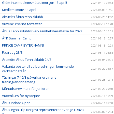
Glöm inte medlemsmötet imorgon 13 april!
2024-04-12 08:54
Medlemsmöte 13 april
2024-04-03 15:56
Aktuellt i Åhus tennisklubb
2024-03-25 11:52
Vuxenkurserna fortsätter
2024-03-19 10:28
Åhus Tennisklubbs verksamhetsberättelse för 2023
2024-03-15 16:31
ÅTK Summer Camp
2024-03-13 10:27
PRINCE CAMP BYTER NAMN!
2024-03-13 10:21
Fixardag 23/3
2024-03-11 08:55
Årsmöte Åhus Tennisklubb 24/3
2024-03-04 08:05
Vakanta poster till valberedningen kommande
2024-02-27 08:37
verksamhetsår
Tävlingar 7-10/3 påverkar ordinarie
2024-02-23 10:14
träning/abonnemang
Månadsbrev mars för juniorer
2024-02-22 09:50
Vuxenkurs för nybörjare
2024-02-16 10:09
Åhus Indoor Open
2024-02-16 09:10
Åhus egna Filip Bergevi representerar Sverige i Davis
2024-02-02 17:04