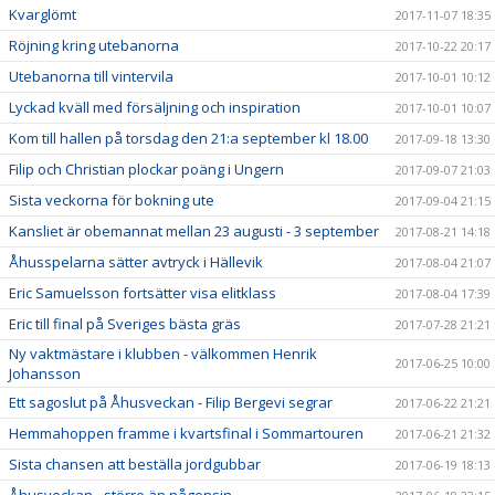
Kvarglömt
2017-11-07 18:35
Röjning kring utebanorna
2017-10-22 20:17
Utebanorna till vintervila
2017-10-01 10:12
Lyckad kväll med försäljning och inspiration
2017-10-01 10:07
Kom till hallen på torsdag den 21:a september kl 18.00
2017-09-18 13:30
Filip och Christian plockar poäng i Ungern
2017-09-07 21:03
Sista veckorna för bokning ute
2017-09-04 21:15
Kansliet är obemannat mellan 23 augusti - 3 september
2017-08-21 14:18
Åhusspelarna sätter avtryck i Hällevik
2017-08-04 21:07
Eric Samuelsson fortsätter visa elitklass
2017-08-04 17:39
Eric till final på Sveriges bästa gräs
2017-07-28 21:21
Ny vaktmästare i klubben - välkommen Henrik
2017-06-25 10:00
Johansson
Ett sagoslut på Åhusveckan - Filip Bergevi segrar
2017-06-22 21:21
Hemmahoppen framme i kvartsfinal i Sommartouren
2017-06-21 21:32
Sista chansen att beställa jordgubbar
2017-06-19 18:13