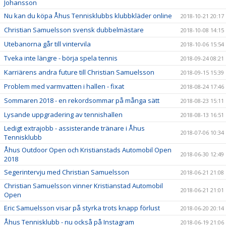
Johansson
Nu kan du köpa Åhus Tennisklubbs klubbkläder online
2018-10-21 20:17
Christian Samuelsson svensk dubbelmästare
2018-10-08 14:15
Utebanorna går till vintervila
2018-10-06 15:54
Tveka inte längre - börja spela tennis
2018-09-24 08:21
Karriärens andra future till Christian Samuelsson
2018-09-15 15:39
Problem med varmvatten i hallen - fixat
2018-08-24 17:46
Sommaren 2018 - en rekordsommar på många sätt
2018-08-23 15:11
Lysande uppgradering av tennishallen
2018-08-13 16:51
Ledigt extrajobb - assisterande tränare i Åhus
2018-07-06 10:34
Tennisklubb
Åhus Outdoor Open och Kristianstads Automobil Open
2018-06-30 12:49
2018
Segerintervju med Christian Samuelsson
2018-06-21 21:08
Christian Samuelsson vinner Kristianstad Automobil
2018-06-21 21:01
Open
Eric Samuelsson visar på styrka trots knapp förlust
2018-06-20 20:14
Åhus Tennisklubb - nu också på Instagram
2018-06-19 21:06