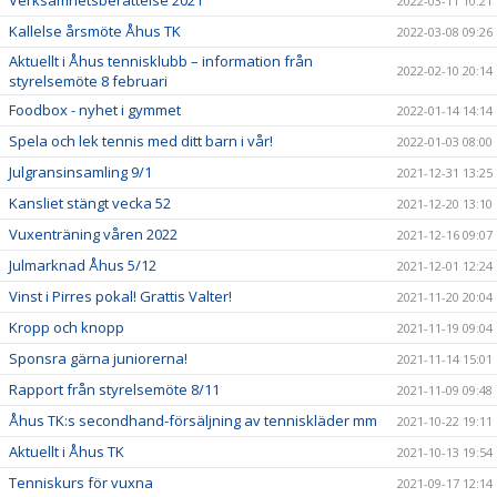
Verksamhetsberättelse 2021
2022-03-11 10:21
Kallelse årsmöte Åhus TK
2022-03-08 09:26
Aktuellt i Åhus tennisklubb – information från
2022-02-10 20:14
styrelsemöte 8 februari
Foodbox - nyhet i gymmet
2022-01-14 14:14
Spela och lek tennis med ditt barn i vår!
2022-01-03 08:00
Julgransinsamling 9/1
2021-12-31 13:25
Kansliet stängt vecka 52
2021-12-20 13:10
Vuxenträning våren 2022
2021-12-16 09:07
Julmarknad Åhus 5/12
2021-12-01 12:24
Vinst i Pirres pokal! Grattis Valter!
2021-11-20 20:04
Kropp och knopp
2021-11-19 09:04
Sponsra gärna juniorerna!
2021-11-14 15:01
Rapport från styrelsemöte 8/11
2021-11-09 09:48
Åhus TK:s secondhand-försäljning av tenniskläder mm
2021-10-22 19:11
Aktuellt i Åhus TK
2021-10-13 19:54
Tenniskurs för vuxna
2021-09-17 12:14