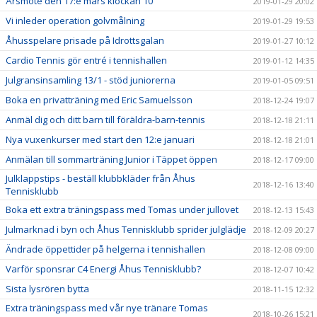
Årsmöte den 17:e mars klockan 10
2019-01-29 20:02
Vi inleder operation golvmålning
2019-01-29 19:53
Åhusspelare prisade på Idrottsgalan
2019-01-27 10:12
Cardio Tennis gör entré i tennishallen
2019-01-12 14:35
Julgransinsamling 13/1 - stöd juniorerna
2019-01-05 09:51
Boka en privatträning med Eric Samuelsson
2018-12-24 19:07
Anmäl dig och ditt barn till föräldra-barn-tennis
2018-12-18 21:11
Nya vuxenkurser med start den 12:e januari
2018-12-18 21:01
Anmälan till sommarträning Junior i Täppet öppen
2018-12-17 09:00
Julklappstips - beställ klubbkläder från Åhus
2018-12-16 13:40
Tennisklubb
Boka ett extra träningspass med Tomas under jullovet
2018-12-13 15:43
Julmarknad i byn och Åhus Tennisklubb sprider julglädje
2018-12-09 20:27
Ändrade öppettider på helgerna i tennishallen
2018-12-08 09:00
Varför sponsrar C4 Energi Åhus Tennisklubb?
2018-12-07 10:42
Sista lysrören bytta
2018-11-15 12:32
Extra träningspass med vår nye tränare Tomas
2018-10-26 15:21