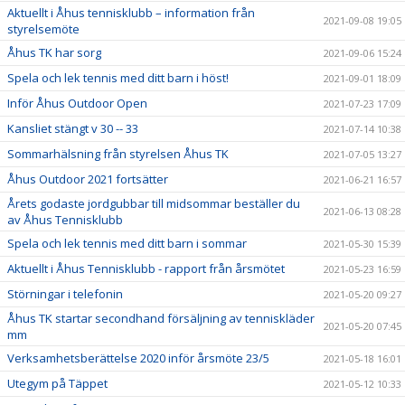
Aktuellt i Åhus tennisklubb – information från
2021-09-08 19:05
styrelsemöte
Åhus TK har sorg
2021-09-06 15:24
Spela och lek tennis med ditt barn i höst!
2021-09-01 18:09
Inför Åhus Outdoor Open
2021-07-23 17:09
Kansliet stängt v 30 -- 33
2021-07-14 10:38
Sommarhälsning från styrelsen Åhus TK
2021-07-05 13:27
Åhus Outdoor 2021 fortsätter
2021-06-21 16:57
Årets godaste jordgubbar till midsommar beställer du
2021-06-13 08:28
av Åhus Tennisklubb
Spela och lek tennis med ditt barn i sommar
2021-05-30 15:39
Aktuellt i Åhus Tennisklubb - rapport från årsmötet
2021-05-23 16:59
Störningar i telefonin
2021-05-20 09:27
Åhus TK startar secondhand försäljning av tenniskläder
2021-05-20 07:45
mm
Verksamhetsberättelse 2020 inför årsmöte 23/5
2021-05-18 16:01
Utegym på Täppet
2021-05-12 10:33