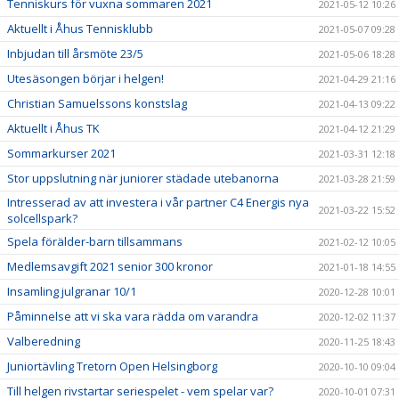
Tenniskurs för vuxna sommaren 2021
2021-05-12 10:26
Aktuellt i Åhus Tennisklubb
2021-05-07 09:28
Inbjudan till årsmöte 23/5
2021-05-06 18:28
Utesäsongen börjar i helgen!
2021-04-29 21:16
Christian Samuelssons konstslag
2021-04-13 09:22
Aktuellt i Åhus TK
2021-04-12 21:29
Sommarkurser 2021
2021-03-31 12:18
Stor uppslutning när juniorer städade utebanorna
2021-03-28 21:59
Intresserad av att investera i vår partner C4 Energis nya
2021-03-22 15:52
solcellspark?
Spela förälder-barn tillsammans
2021-02-12 10:05
Medlemsavgift 2021 senior 300 kronor
2021-01-18 14:55
Insamling julgranar 10/1
2020-12-28 10:01
Påminnelse att vi ska vara rädda om varandra
2020-12-02 11:37
Valberedning
2020-11-25 18:43
Juniortävling Tretorn Open Helsingborg
2020-10-10 09:04
Till helgen rivstartar seriespelet - vem spelar var?
2020-10-01 07:31