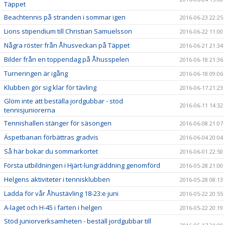
Täppet
Beachtennis på stranden i sommar igen
2016-06-23 22:25
Lions stipendium till Christian Samuelsson
2016-06-22 11:00
Några röster från Åhusveckan på Täppet
2016-06-21 21:34
Bilder från en toppendag på Åhusspelen
2016-06-18 21:36
Turneringen är igång
2016-06-18 09:06
Klubben gör sig klar för tävling
2016-06-17 21:23
Glöm inte att beställa jordgubbar - stöd
2016-06-11 14:32
tennisjuniorerna
Tennishallen stänger för säsongen
2016-06-08 21:07
Äspetbanan förbättras gradvis
2016-06-04 20:04
Så här bokar du sommarkortet
2016-06-01 22:50
Första utbildningen i Hjärt-lungräddning genomförd
2016-05-28 21:00
Helgens aktiviteter i tennisklubben
2016-05-28 08:13
Ladda för vår Åhustävling 18-23:e juni
2016-05-22 20:55
A-laget och H-45 i farten i helgen
2016-05-22 20:19
Stöd juniorverksamheten - beställ jordgubbar till