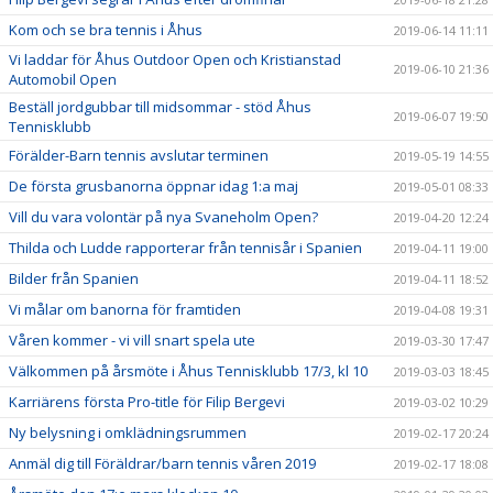
Kom och se bra tennis i Åhus
2019-06-14 11:11
Vi laddar för Åhus Outdoor Open och Kristianstad
2019-06-10 21:36
Automobil Open
Beställ jordgubbar till midsommar - stöd Åhus
2019-06-07 19:50
Tennisklubb
Förälder-Barn tennis avslutar terminen
2019-05-19 14:55
De första grusbanorna öppnar idag 1:a maj
2019-05-01 08:33
Vill du vara volontär på nya Svaneholm Open?
2019-04-20 12:24
Thilda och Ludde rapporterar från tennisår i Spanien
2019-04-11 19:00
Bilder från Spanien
2019-04-11 18:52
Vi målar om banorna för framtiden
2019-04-08 19:31
Våren kommer - vi vill snart spela ute
2019-03-30 17:47
Välkommen på årsmöte i Åhus Tennisklubb 17/3, kl 10
2019-03-03 18:45
Karriärens första Pro-title för Filip Bergevi
2019-03-02 10:29
Ny belysning i omklädningsrummen
2019-02-17 20:24
Anmäl dig till Föräldrar/barn tennis våren 2019
2019-02-17 18:08