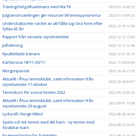
Träningshelg tillsammans med Wä TK
2023-01-16 09:22
Julgransinsamlingen ger resurser till tennisjuniorerna
2023-01-14 09:25
Underskatta inte värdet av att hålla sig i bra form efter
2022-12-19 13:59
fyllda 65 år!
Rapport från senaste styrelsemötet
2022-12-12 13:06
Julhälsning
2022-12-11 12:46
Nyutbildade tränare
2022-12-01 20:16
Karlskrona 18/11-20/11
2022-11-24 09:04
Morgonpasset
2022-10-26 17:35
Aktuellt i Åhus tennisklubb, samt information från
2022-10-26 06:07
styrelsemöte 17 oktober
Tenniskurs för vuxna hösten 2022
2022-09-23 09:32
Aktuellt i Åhus tennisklubb, samt information från
2022-09-01 16:58
styrelsemöte 29 augusti
Lycka till i Norge Miles!
2022-08-28 18:06
Spela och lek tennis med ditt barn - ny termin med
2022-08-23 20:02
föräldrar-barn
En tennislördag för framtiden
2022-08-13 16:23