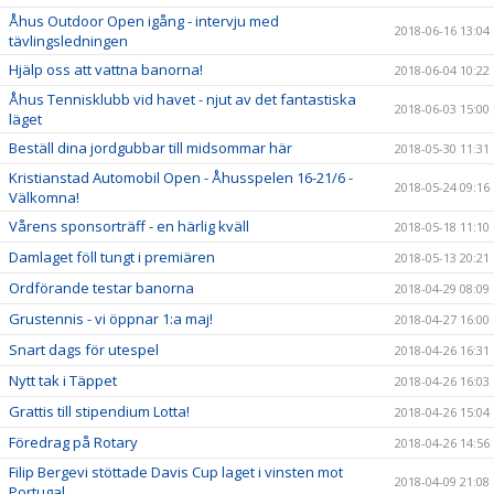
Åhus Outdoor Open igång - intervju med
2018-06-16 13:04
tävlingsledningen
Hjälp oss att vattna banorna!
2018-06-04 10:22
Åhus Tennisklubb vid havet - njut av det fantastiska
2018-06-03 15:00
läget
Beställ dina jordgubbar till midsommar här
2018-05-30 11:31
Kristianstad Automobil Open - Åhusspelen 16-21/6 -
2018-05-24 09:16
Välkomna!
Vårens sponsorträff - en härlig kväll
2018-05-18 11:10
Damlaget föll tungt i premiären
2018-05-13 20:21
Ordförande testar banorna
2018-04-29 08:09
Grustennis - vi öppnar 1:a maj!
2018-04-27 16:00
Snart dags för utespel
2018-04-26 16:31
Nytt tak i Täppet
2018-04-26 16:03
Grattis till stipendium Lotta!
2018-04-26 15:04
Föredrag på Rotary
2018-04-26 14:56
Filip Bergevi stöttade Davis Cup laget i vinsten mot
2018-04-09 21:08
Portugal