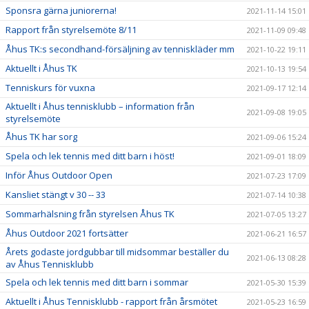
Sponsra gärna juniorerna!
2021-11-14 15:01
Rapport från styrelsemöte 8/11
2021-11-09 09:48
Åhus TK:s secondhand-försäljning av tenniskläder mm
2021-10-22 19:11
Aktuellt i Åhus TK
2021-10-13 19:54
Tenniskurs för vuxna
2021-09-17 12:14
Aktuellt i Åhus tennisklubb – information från
2021-09-08 19:05
styrelsemöte
Åhus TK har sorg
2021-09-06 15:24
Spela och lek tennis med ditt barn i höst!
2021-09-01 18:09
Inför Åhus Outdoor Open
2021-07-23 17:09
Kansliet stängt v 30 -- 33
2021-07-14 10:38
Sommarhälsning från styrelsen Åhus TK
2021-07-05 13:27
Åhus Outdoor 2021 fortsätter
2021-06-21 16:57
Årets godaste jordgubbar till midsommar beställer du
2021-06-13 08:28
av Åhus Tennisklubb
Spela och lek tennis med ditt barn i sommar
2021-05-30 15:39
Aktuellt i Åhus Tennisklubb - rapport från årsmötet
2021-05-23 16:59