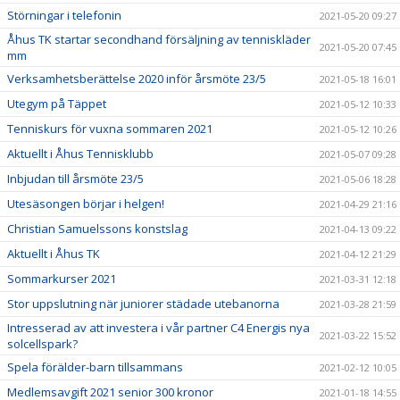
Störningar i telefonin
2021-05-20 09:27
Åhus TK startar secondhand försäljning av tenniskläder
2021-05-20 07:45
mm
Verksamhetsberättelse 2020 inför årsmöte 23/5
2021-05-18 16:01
Utegym på Täppet
2021-05-12 10:33
Tenniskurs för vuxna sommaren 2021
2021-05-12 10:26
Aktuellt i Åhus Tennisklubb
2021-05-07 09:28
Inbjudan till årsmöte 23/5
2021-05-06 18:28
Utesäsongen börjar i helgen!
2021-04-29 21:16
Christian Samuelssons konstslag
2021-04-13 09:22
Aktuellt i Åhus TK
2021-04-12 21:29
Sommarkurser 2021
2021-03-31 12:18
Stor uppslutning när juniorer städade utebanorna
2021-03-28 21:59
Intresserad av att investera i vår partner C4 Energis nya
2021-03-22 15:52
solcellspark?
Spela förälder-barn tillsammans
2021-02-12 10:05
Medlemsavgift 2021 senior 300 kronor
2021-01-18 14:55