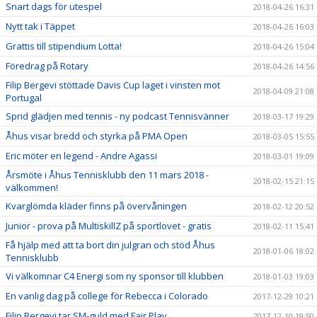
Snart dags för utespel
2018-04-26 16:31
Nytt tak i Täppet
2018-04-26 16:03
Grattis till stipendium Lotta!
2018-04-26 15:04
Föredrag på Rotary
2018-04-26 14:56
Filip Bergevi stöttade Davis Cup laget i vinsten mot
2018-04-09 21:08
Portugal
Sprid glädjen med tennis - ny podcast Tennisvänner
2018-03-17 19:29
Åhus visar bredd och styrka på PMA Open
2018-03-05 15:55
Eric möter en legend - Andre Agassi
2018-03-01 19:09
Årsmöte i Åhus Tennisklubb den 11 mars 2018 -
2018-02-15 21:15
välkommen!
Kvarglömda kläder finns på övervåningen
2018-02-12 20:52
Junior - prova på MultiskillZ på sportlovet - gratis
2018-02-11 15:41
Få hjälp med att ta bort din julgran och stöd Åhus
2018-01-06 18:02
Tennisklubb
Vi välkomnar C4 Energi som ny sponsor till klubben
2018-01-03 19:03
En vanlig dag på college för Rebecca i Colorado
2017-12-29 10:21
Filip Bergevi tar SM-guld med Fair Play
2017-12-10 19:50