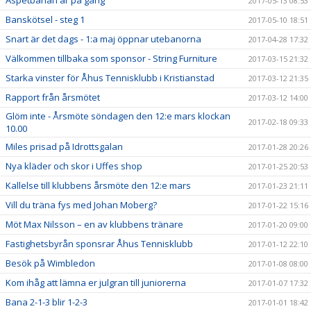
Äspetbanan är på gång
2017-05-13 08:53
Banskötsel - steg 1
2017-05-10 18:51
Snart är det dags - 1:a maj öppnar utebanorna
2017-04-28 17:32
Välkommen tillbaka som sponsor - String Furniture
2017-03-15 21:32
Starka vinster för Åhus Tennisklubb i Kristianstad
2017-03-12 21:35
Rapport från årsmötet
2017-03-12 14:00
Glöm inte - Årsmöte söndagen den 12:e mars klockan
2017-02-18 09:33
10.00
Miles prisad på Idrottsgalan
2017-01-28 20:26
Nya kläder och skor i Uffes shop
2017-01-25 20:53
Kallelse till klubbens årsmöte den 12:e mars
2017-01-23 21:11
Vill du träna fys med Johan Moberg?
2017-01-22 15:16
Möt Max Nilsson – en av klubbens tränare
2017-01-20 09:00
Fastighetsbyrån sponsrar Åhus Tennisklubb
2017-01-12 22:10
Besök på Wimbledon
2017-01-08 08:00
Kom ihåg att lämna er julgran till juniorerna
2017-01-07 17:32
Bana 2-1-3 blir 1-2-3
2017-01-01 18:42