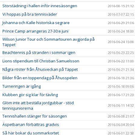
Storstädning i hallen inför innesäsongen
2016-08-15 21:12
Vi hoppas på bra tennisväder
2016-07-07 22:15
Johanna och Kalle historiska segrare
2016-06-29 21:06
Prince Camp arrangeras 27-30:e juni
2016-06-24 18:00
Wilson Junior Tour och Sommartouren avgjorda på
2016-06-24 15:08
Täppet
Beachtennis på stranden i sommar igen
2016-06-23 22:25
Lions stipendium till Christian Samuelsson
2016-06-22 11:00
Några röster från Åhusveckan på Täppet
2016-06-21 21:34
Bilder från en toppendag på Åhusspelen
2016-06-18 21:36
Turneringen är igång
2016-06-18 09:06
Klubben gör sig klar för tävling
2016-06-17 21:23
Glöm inte att beställa jordgubbar - stöd
2016-06-11 14:32
tennisjuniorerna
Tennishallen stänger för säsongen
2016-06-08 21:07
Äspetbanan förbättras gradvis
2016-06-04 20:04
Så här bokar du sommarkortet
2016-06-01 22:50