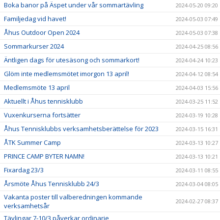
Boka banor på Äspet under vår sommartävling
2024-05-20 09:20
Familjedag vid havet!
2024-05-03 07:49
Åhus Outdoor Open 2024
2024-05-03 07:38
Sommarkurser 2024
2024-04-25 08:56
Äntligen dags för utesäsong och sommarkort!
2024-04-24 10:23
Glöm inte medlemsmötet imorgon 13 april!
2024-04-12 08:54
Medlemsmöte 13 april
2024-04-03 15:56
Aktuellt i Åhus tennisklubb
2024-03-25 11:52
Vuxenkurserna fortsätter
2024-03-19 10:28
Åhus Tennisklubbs verksamhetsberättelse för 2023
2024-03-15 16:31
ÅTK Summer Camp
2024-03-13 10:27
PRINCE CAMP BYTER NAMN!
2024-03-13 10:21
Fixardag 23/3
2024-03-11 08:55
Årsmöte Åhus Tennisklubb 24/3
2024-03-04 08:05
Vakanta poster till valberedningen kommande
2024-02-27 08:37
verksamhetsår
Tävlingar 7-10/3 påverkar ordinarie