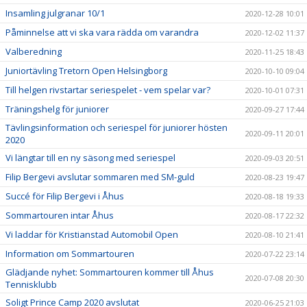
Insamling julgranar 10/1
2020-12-28 10:01
Påminnelse att vi ska vara rädda om varandra
2020-12-02 11:37
Valberedning
2020-11-25 18:43
Juniortävling Tretorn Open Helsingborg
2020-10-10 09:04
Till helgen rivstartar seriespelet - vem spelar var?
2020-10-01 07:31
Träningshelg för juniorer
2020-09-27 17:44
Tävlingsinformation och seriespel för juniorer hösten
2020-09-11 20:01
2020
Vi längtar till en ny säsong med seriespel
2020-09-03 20:51
Filip Bergevi avslutar sommaren med SM-guld
2020-08-23 19:47
Succé för Filip Bergevi i Åhus
2020-08-18 19:33
Sommartouren intar Åhus
2020-08-17 22:32
Vi laddar för Kristianstad Automobil Open
2020-08-10 21:41
Information om Sommartouren
2020-07-22 23:14
Glädjande nyhet: Sommartouren kommer till Åhus
2020-07-08 20:30
Tennisklubb
Soligt Prince Camp 2020 avslutat
2020-06-25 21:03