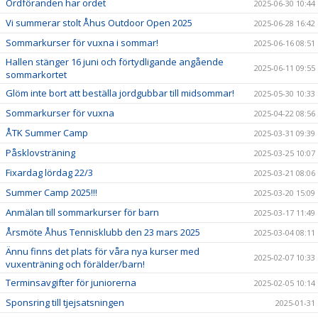
Ordföranden har ordet
2025-06-30 10:44
Vi summerar stolt Åhus Outdoor Open 2025
2025-06-28 16:42
Sommarkurser för vuxna i sommar!
2025-06-16 08:51
Hallen stänger 16 juni och förtydligande angående
2025-06-11 09:55
sommarkortet
Glöm inte bort att beställa jordgubbar till midsommar!
2025-05-30 10:33
Sommarkurser för vuxna
2025-04-22 08:56
ÅTK Summer Camp
2025-03-31 09:39
Påsklovsträning
2025-03-25 10:07
Fixardag lördag 22/3
2025-03-21 08:06
Summer Camp 2025!!!
2025-03-20 15:09
Anmälan till sommarkurser för barn
2025-03-17 11:49
Årsmöte Åhus Tennisklubb den 23 mars 2025
2025-03-04 08:11
Ännu finns det plats för våra nya kurser med
2025-02-07 10:33
vuxenträning och förälder/barn!
Terminsavgifter för juniorerna
2025-02-05 10:14
Sponsring till tjejsatsningen
2025-01-31