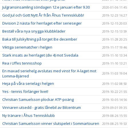
Julgransinsamling söndagen 12:e januari efter 9.30
2020-01-06 11:45
God Jul och Gott Nytt År från Åhus Tennisklubb!
2019-12-23 16:27
Division 2 nästa för herrlaget efter serieseger
2019-12-15 20:03
Beställ våra nya snygga klubbkläder
2019-12-15 13:59
Baka till Julskyltning på torget 8:e december
2019-11-28 20:25
Viktiga seriematcher i helgen
2019-11-17 19:46
Stark insats av herrlaget (div 4) mot Svedala
2019-11-10 13:34
Rea i Uffes tennisshop
2019-11-10 13:21
En maxad seriehelg avslutas med vinst för A-laget mot
2019-11-03 19:04
Lomma-Bjärred
Heja på våra serielag i helgen
2019-11-02 08:50
Yes - tennis förlänger livet!
2019-10-22 21:55
Christian Samuelsson plockar ATP-poäng
2019-10-05 14:56
Vinnaren utsedd - gratis lånebil av Bilcentrum
2019-09-01 09:35
Ny tränare i Åhus Tennisklubb
2019-08-26 15:55
Christian Samuelsson vinner slutspelet i Sommartouren
2019-08-25 19:53