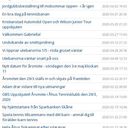
Jordgubbsbeställning till midsommar öppen - i år igen
2020-06-02 19:03
En bra dag på tennisbanan
2020-05-31 20:50
Kristianstad Automobil Open och Wilson Junior Tour
2020-05-29 21:23
uppskjuten
Välkommen Gabriella!
2020-05-27 11:05
Undvikande av smittspridning
2020-05-12 21:12
Vi öppnar utebanorna 1/5 - röda gruset väntar
2020-04-28 20:18
Utebanorna väntar snart på oss
2020-04-08 12:13
Nytt datum för årsmöte - söndagen den 3:e maj klockan
2020-03-29 17:15
11
Årsmötet den 29/3 ställs in och skjuts på framtiden
2020-03-22 20:37
Adam drar vidare till nya utmaningar
2020-03-22 08:00
OBS Uppskjutet! Årsmöte i Åhus Tennisklubb den 29/3,
2020-03-14 15:00
2020
Ny hjärtstartare från Sparbanken Skåne
2020-02-13 16:46
Spela tennis tillsammans med ditt barn - anmäl dig till
2020-01-22 21:00
förälder-barn tennis
Hela Åhus finkammat efter julgranar
2020-01-12 18:39