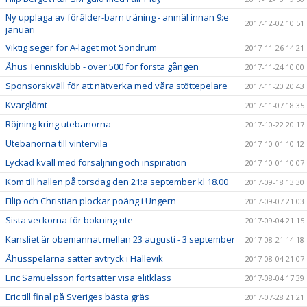
Ny upplaga av förälder-barn träning - anmäl innan 9:e
2017-12-02 10:51
januari
Viktig seger för A-laget mot Söndrum
2017-11-26 14:21
Åhus Tennisklubb - över 500 för första gången
2017-11-24 10:00
Sponsorskväll för att nätverka med våra stöttepelare
2017-11-20 20:43
Kvarglömt
2017-11-07 18:35
Röjning kring utebanorna
2017-10-22 20:17
Utebanorna till vintervila
2017-10-01 10:12
Lyckad kväll med försäljning och inspiration
2017-10-01 10:07
Kom till hallen på torsdag den 21:a september kl 18.00
2017-09-18 13:30
Filip och Christian plockar poäng i Ungern
2017-09-07 21:03
Sista veckorna för bokning ute
2017-09-04 21:15
Kansliet är obemannat mellan 23 augusti - 3 september
2017-08-21 14:18
Åhusspelarna sätter avtryck i Hällevik
2017-08-04 21:07
Eric Samuelsson fortsätter visa elitklass
2017-08-04 17:39
Eric till final på Sveriges bästa gräs
2017-07-28 21:21