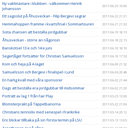
Ny vaktmästare i klubben - välkommen Henrik
2017-06-25 10:00
Johansson
Ett sagoslut på Åhusveckan - Filip Bergevi segrar
2017-06-22 21:21
Hemmahoppen framme i kvartsfinal i Sommartouren
2017-06-21 21:32
Sista chansen att beställa jordgubbar
2017-06-19 18:13
Åhusveckan - större än någonsin
2017-06-18 22:15
Banskötsel 13:e och 14:e juni
2017-06-10 18:19
Segertåget fortsätter för Christian Samuelsson
2017-06-10 17:53
Kom och heja på A-laget
2017-06-09 21:52
Samuelsson och Bergevi i finalspel i Lund
2017-06-06 20:48
En härlig kväll med våra sponsorer
2017-06-02 21:44
Dags att beställa era jordgubbar till midsommar
2017-06-02 21:20
Porträtt av lag 1 från Fair Play
2017-05-25 13:00
Blomsterprakt på Täppetbanorna
2017-05-22 21:06
Christians tennisliv med seriespel i Frankrike
2017-05-14 20:12
Eric blickar tillbaka på sin första termin på LSU
2017-05-13 15:05