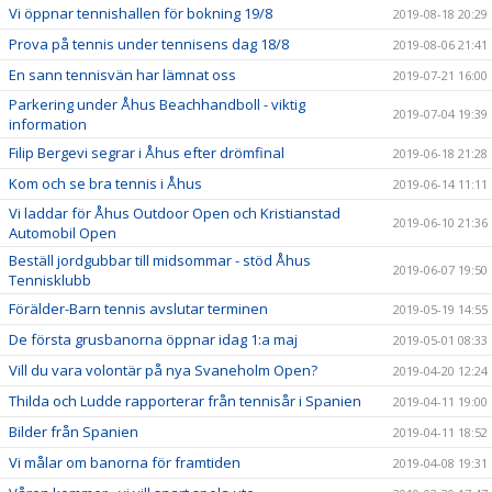
Vi öppnar tennishallen för bokning 19/8
2019-08-18 20:29
Prova på tennis under tennisens dag 18/8
2019-08-06 21:41
En sann tennisvän har lämnat oss
2019-07-21 16:00
Parkering under Åhus Beachhandboll - viktig
2019-07-04 19:39
information
Filip Bergevi segrar i Åhus efter drömfinal
2019-06-18 21:28
Kom och se bra tennis i Åhus
2019-06-14 11:11
Vi laddar för Åhus Outdoor Open och Kristianstad
2019-06-10 21:36
Automobil Open
Beställ jordgubbar till midsommar - stöd Åhus
2019-06-07 19:50
Tennisklubb
Förälder-Barn tennis avslutar terminen
2019-05-19 14:55
De första grusbanorna öppnar idag 1:a maj
2019-05-01 08:33
Vill du vara volontär på nya Svaneholm Open?
2019-04-20 12:24
Thilda och Ludde rapporterar från tennisår i Spanien
2019-04-11 19:00
Bilder från Spanien
2019-04-11 18:52
Vi målar om banorna för framtiden
2019-04-08 19:31