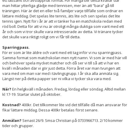
ett lättsamt och avslappnat format. För många blir detta kvällar där
man hittar ytterliga glädje med tennisen, mer än att ”bara” gå till
träningen. Här är det en eller två familjer varje tillfälle som ordnar en
ÅTK TRÄNINGSVERKSAMHET
lättare middag. Det spelas lite tennis, äts lite och sen spelas det lite
tennis igen. Nytt för i år är att vi tänker ha en matchskola redan med
röd boll. Detta för att vi nu är otroligt många duktiga som varit med ett
år och som vi tror skulle vara intresserade av detta. Vi tränare tycker
det skulle vara riktigt roligt om vi får till detta.
Sparringpass.
För er som är lite äldre och varit med ett tag inför vi nu sparringpass.
Samma format som matchskolan men nytt namn. Vi som är med här vill
och behöver spela mycket matcher och då ser vi till så att vi har en
kväll i månaden där vi gör just detta. Förra året var man tvungen att
vara med om man var med i tävlingsgrupp. I år ska alla anmäla sig.
Längst ner på detta papper ser ni vilka vi tycker ska vara med.
När?
En helgkväll i månaden. Fredag, lördag eller söndag. Alltid mellan
kl 17-19. Startar slutet på oktober.
Kostnad?
400kr. Det tillkommer lite vid det tillfälle då man ansvarar för
fika/ lättare middag. Dessa 400kr betalas först senare.
Anmälan?
Senast 26/9. Smsa Christian på 0733966713. 2/10 kommer
tider och grupper.