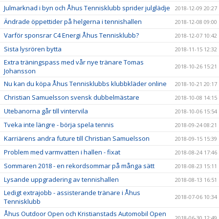
Julmarknad i byn och Åhus Tennisklubb sprider julglädje
2018-12-09 20:27
Ändrade öppettider på helgerna i tennishallen
2018-12-08 09:00
Varför sponsrar C4 Energi Åhus Tennisklubb?
2018-12-07 10:42
Sista lysrören bytta
2018-11-15 12:32
Extra träningspass med vår nye tränare Tomas
2018-10-26 15:21
Johansson
Nu kan du köpa Åhus Tennisklubbs klubbkläder online
2018-10-21 20:17
Christian Samuelsson svensk dubbelmästare
2018-10-08 14:15
Utebanorna går till vintervila
2018-10-06 15:54
Tveka inte längre - börja spela tennis
2018-09-24 08:21
Karriärens andra future till Christian Samuelsson
2018-09-15 15:39
Problem med varmvatten i hallen - fixat
2018-08-24 17:46
Sommaren 2018 - en rekordsommar på många sätt
2018-08-23 15:11
Lysande uppgradering av tennishallen
2018-08-13 16:51
Ledigt extrajobb - assisterande tränare i Åhus
2018-07-06 10:34
Tennisklubb
Åhus Outdoor Open och Kristianstads Automobil Open
2018-06-30 12:49