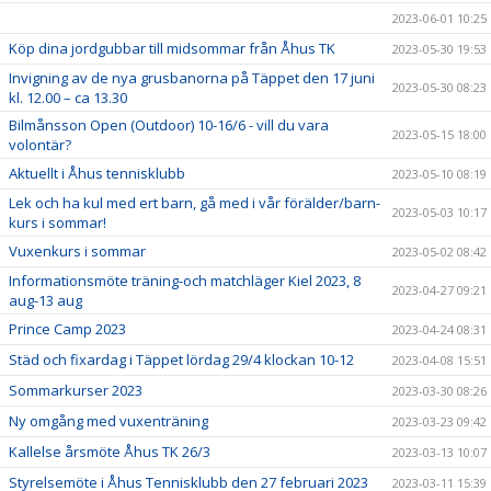
2023-06-01 10:25
Köp dina jordgubbar till midsommar från Åhus TK
2023-05-30 19:53
Invigning av de nya grusbanorna på Täppet den 17 juni
2023-05-30 08:23
kl. 12.00 – ca 13.30
Bilmånsson Open (Outdoor) 10-16/6 - vill du vara
2023-05-15 18:00
volontär?
Aktuellt i Åhus tennisklubb
2023-05-10 08:19
Lek och ha kul med ert barn, gå med i vår förälder/barn-
2023-05-03 10:17
kurs i sommar!
Vuxenkurs i sommar
2023-05-02 08:42
Informationsmöte träning-och matchläger Kiel 2023, 8
2023-04-27 09:21
aug-13 aug
Prince Camp 2023
2023-04-24 08:31
Städ och fixardag i Täppet lördag 29/4 klockan 10-12
2023-04-08 15:51
Sommarkurser 2023
2023-03-30 08:26
Ny omgång med vuxenträning
2023-03-23 09:42
Kallelse årsmöte Åhus TK 26/3
2023-03-13 10:07
Styrelsemöte i Åhus Tennisklubb den 27 februari 2023
2023-03-11 15:39