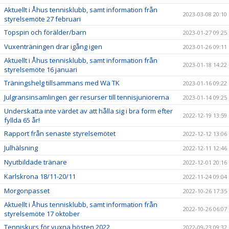
Aktuellt i Åhus tennisklubb, samt information från
2023-03-08 20:10
styrelsemöte 27 februari
Topspin och förälder/barn
2023-01-27 09:25
Vuxenträningen drar igång igen
2023-01-26 09:11
Aktuellt i Åhus tennisklubb, samt information från
2023-01-18 14:22
styrelsemöte 16 januari
Träningshelg tillsammans med Wä TK
2023-01-16 09:22
Julgransinsamlingen ger resurser till tennisjuniorerna
2023-01-14 09:25
Underskatta inte värdet av att hålla sig i bra form efter
2022-12-19 13:59
fyllda 65 år!
Rapport från senaste styrelsemötet
2022-12-12 13:06
Julhälsning
2022-12-11 12:46
Nyutbildade tränare
2022-12-01 20:16
Karlskrona 18/11-20/11
2022-11-24 09:04
Morgonpasset
2022-10-26 17:35
Aktuellt i Åhus tennisklubb, samt information från
2022-10-26 06:07
styrelsemöte 17 oktober
Tenniskurs för vuxna hösten 2022
2022-09-23 09:32