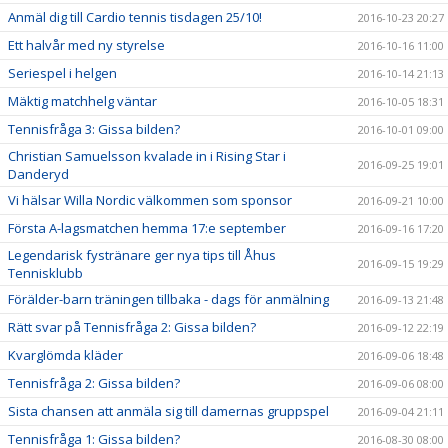
Anmäl dig till Cardio tennis tisdagen 25/10!
2016-10-23 20:27
Ett halvår med ny styrelse
2016-10-16 11:00
Seriespel i helgen
2016-10-14 21:13
Mäktig matchhelg väntar
2016-10-05 18:31
Tennisfråga 3: Gissa bilden?
2016-10-01 09:00
Christian Samuelsson kvalade in i Rising Star i
2016-09-25 19:01
Danderyd
Vi hälsar Willa Nordic välkommen som sponsor
2016-09-21 10:00
Första A-lagsmatchen hemma 17:e september
2016-09-16 17:20
Legendarisk fystränare ger nya tips till Åhus
2016-09-15 19:29
Tennisklubb
Förälder-barn träningen tillbaka - dags för anmälning
2016-09-13 21:48
Rätt svar på Tennisfråga 2: Gissa bilden?
2016-09-12 22:19
Kvarglömda kläder
2016-09-06 18:48
Tennisfråga 2: Gissa bilden?
2016-09-06 08:00
Sista chansen att anmäla sig till damernas gruppspel
2016-09-04 21:11
Tennisfråga 1: Gissa bilden?
2016-08-30 08:00