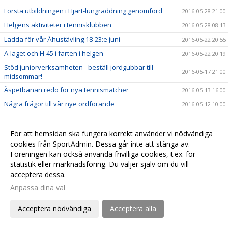
Första utbildningen i Hjärt-lungräddning genomförd
2016-05-28 21:00
Helgens aktiviteter i tennisklubben
2016-05-28 08:13
Ladda för vår Åhustävling 18-23:e juni
2016-05-22 20:55
A-laget och H-45 i farten i helgen
2016-05-22 20:19
Stöd juniorverksamheten - beställ jordgubbar till
2016-05-17 21:00
midsommar!
Äspetbanan redo för nya tennismatcher
2016-05-13 16:00
Några frågor till vår nye ordförande
2016-05-12 10:00
Vår egen jordgubbshjälte!
2016-05-04 07:00
Hjärtstartaren är nu på plats i hallen!
För att hemsidan ska fungera korrekt använder vi nödvändiga
2016-05-01 10:00
cookies från SportAdmin. Dessa går inte att stänga av.
I helgen öppnar vi för bokning av utebanorna på Täppet
2016-04-28 22:55
Föreningen kan också använda frivilliga cookies, t.ex. för
Trumpeter och fanfarer - tack från Håkan!
2016-04-15 08:12
statistik eller marknadsföring. Du väljer själv om du vill
acceptera dessa.
Vilka är de bästa svenskarna på College i USA?
2016-04-13 15:56
Anpassa dina val
Äspetbanan - slutet eller början på något nytt?
2016-04-11 09:00
Senior Sport School
2016-04-10 09:00
Acceptera nödvändiga
Acceptera alla
Vi hälsar Björn välkommen till Åhus Tennisklubb
2016-04-07 18:11