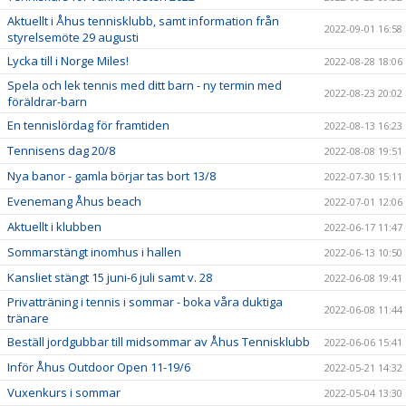
Aktuellt i Åhus tennisklubb, samt information från
2022-09-01 16:58
styrelsemöte 29 augusti
Lycka till i Norge Miles!
2022-08-28 18:06
Spela och lek tennis med ditt barn - ny termin med
2022-08-23 20:02
föräldrar-barn
En tennislördag för framtiden
2022-08-13 16:23
Tennisens dag 20/8
2022-08-08 19:51
Nya banor - gamla börjar tas bort 13/8
2022-07-30 15:11
Evenemang Åhus beach
2022-07-01 12:06
Aktuellt i klubben
2022-06-17 11:47
Sommarstängt inomhus i hallen
2022-06-13 10:50
Kansliet stängt 15 juni-6 juli samt v. 28
2022-06-08 19:41
Privatträning i tennis i sommar - boka våra duktiga
2022-06-08 11:44
tränare
Beställ jordgubbar till midsommar av Åhus Tennisklubb
2022-06-06 15:41
Inför Åhus Outdoor Open 11-19/6
2022-05-21 14:32
Vuxenkurs i sommar
2022-05-04 13:30