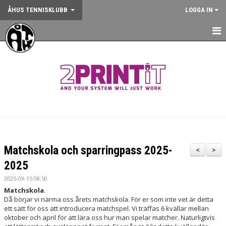
ÅHUS TENNISKLUBB
LOGGA IN
HEM
NYHETER
OM KLUBBEN
KONTAKT
BOKA BANA
Matchskola och sparringpass 2025-
<
>
ANMÄLAN AKTIVITET
2025
2025-09-15 08:50
KALENDER
Matchskola.
Då börjar vi närma oss årets matchskola. För er som inte vet är detta
GYM
ett sätt för oss att introducera matchspel. Vi träffas 6 kvällar mellan
oktober och april för att lära oss hur man spelar matcher. Naturligtvis
KÖP KLUBBKLÄDER