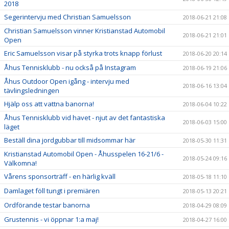
2018
Segerintervju med Christian Samuelsson
2018-06-21 21:08
Christian Samuelsson vinner Kristianstad Automobil
2018-06-21 21:01
Open
Eric Samuelsson visar på styrka trots knapp förlust
2018-06-20 20:14
Åhus Tennisklubb - nu också på Instagram
2018-06-19 21:06
Åhus Outdoor Open igång - intervju med
2018-06-16 13:04
tävlingsledningen
Hjälp oss att vattna banorna!
2018-06-04 10:22
Åhus Tennisklubb vid havet - njut av det fantastiska
2018-06-03 15:00
läget
Beställ dina jordgubbar till midsommar här
2018-05-30 11:31
Kristianstad Automobil Open - Åhusspelen 16-21/6 -
2018-05-24 09:16
Välkomna!
Vårens sponsorträff - en härlig kväll
2018-05-18 11:10
Damlaget föll tungt i premiären
2018-05-13 20:21
Ordförande testar banorna
2018-04-29 08:09
Grustennis - vi öppnar 1:a maj!
2018-04-27 16:00