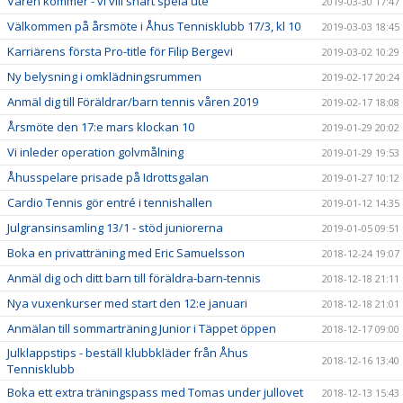
Våren kommer - vi vill snart spela ute
2019-03-30 17:47
Välkommen på årsmöte i Åhus Tennisklubb 17/3, kl 10
2019-03-03 18:45
Karriärens första Pro-title för Filip Bergevi
2019-03-02 10:29
Ny belysning i omklädningsrummen
2019-02-17 20:24
Anmäl dig till Föräldrar/barn tennis våren 2019
2019-02-17 18:08
Årsmöte den 17:e mars klockan 10
2019-01-29 20:02
Vi inleder operation golvmålning
2019-01-29 19:53
Åhusspelare prisade på Idrottsgalan
2019-01-27 10:12
Cardio Tennis gör entré i tennishallen
2019-01-12 14:35
Julgransinsamling 13/1 - stöd juniorerna
2019-01-05 09:51
Boka en privatträning med Eric Samuelsson
2018-12-24 19:07
Anmäl dig och ditt barn till föräldra-barn-tennis
2018-12-18 21:11
Nya vuxenkurser med start den 12:e januari
2018-12-18 21:01
Anmälan till sommarträning Junior i Täppet öppen
2018-12-17 09:00
Julklappstips - beställ klubbkläder från Åhus
2018-12-16 13:40
Tennisklubb
Boka ett extra träningspass med Tomas under jullovet
2018-12-13 15:43