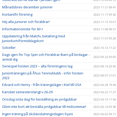
Månadsbrev december juniorer
2023-11-21 08:41
Kontantfri förening
2023-11-17 09:42
Hej alla juniorer och föräldrar!
2023-11-15 10:07
Informationsmöte för 60 +
2023-11-08 08:31
Uppdatering från Matchi, betalning med
2023-11-07 09:28
Juniorkort/Förmiddagskort
Solceller
2023-10-12 11:22
Dags igen för Top Spin och Föräldrar-Barn på lördagar -
2023-09-23 09:00
anmäl dig
Seriespel hösten 2023 – alla föreningens lag
2023-08-16 20:42
Juniorträningen på Åhus Tennisklubb - inför hösten
2023-08-07 21:01
2023
Edvard och Henry - från träningsläger i Kiel till USA
2023-06-28 19:46
Kansliet semesterstängt v.26-29
2023-06-22 11:37
Onsdag sista dag för beställning av jordgubbar
2023-06-19 11:46
Glöm inte bort att beställa jordgubbar till midsommar!
2023-06-16 09:58
Ingen träning på skolavslutningsdagen 9 juni
2023-06-02 09:11