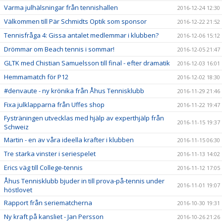
Varma julhälsningar från tennishallen
2016-12-24 12:30
Välkommen till Pär Schmidts Optik som sponsor
2016-12-22 21:52
Tennisfråga 4: Gissa antalet medlemmar i klubben?
2016-12-06 15:12
Drömmar om Beach tennis i sommar!
2016-12-05 21:47
GLTK med Chistian Samuelsson till final - efter dramatik
2016-12-03 16:01
Hemmamatch för P12
2016-12-02 18:30
#denvaute - ny krönika från Åhus Tennisklubb
2016-11-29 21:46
Fixa julklapparna från Uffes shop
2016-11-22 19:47
Fysträningen utvecklas med hjälp av experthjälp från
2016-11-15 19:37
Schweiz
Martin - en av våra ideella krafter i klubben
2016-11-15 06:30
Tre starka vinster i seriespelet
2016-11-13 14:02
Erics väg till College-tennis
2016-11-12 17:05
Åhus Tennisklubb bjuder in till prova-på-tennis under
2016-11-01 19:07
höstlovet
Rapport från seriematcherna
2016-10-30 19:31
Ny kraft på kansliet - Jan Persson
2016-10-26 21:26