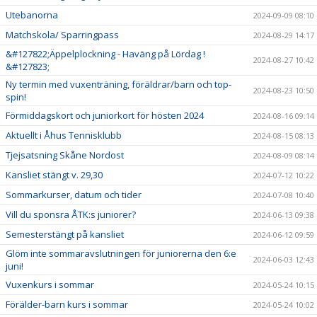
Utebanorna
2024-09-09 08:10
Matchskola/ Sparringpass
2024-08-29 14:17
&#127822;Äppelplockning - Haväng på Lördag !
2024-08-27 10:42
&#127823;
Ny termin med vuxenträning, föräldrar/barn och top-
2024-08-23 10:50
spin!
Förmiddagskort och juniorkort för hösten 2024
2024-08-16 09:14
Aktuellt i Åhus Tennisklubb
2024-08-15 08:13
Tjejsatsning Skåne Nordost
2024-08-09 08:14
Kansliet stängt v. 29,30
2024-07-12 10:22
Sommarkurser, datum och tider
2024-07-08 10:40
Vill du sponsra ÅTK:s juniorer?
2024-06-13 09:38
Semesterstängt på kansliet
2024-06-12 09:59
Glöm inte sommaravslutningen för juniorerna den 6:e
2024-06-03 12:43
juni!
Vuxenkurs i sommar
2024-05-24 10:15
Förälder-barn kurs i sommar
2024-05-24 10:02