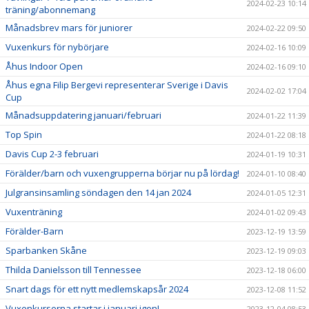
2024-02-23 10:14
träning/abonnemang
Månadsbrev mars för juniorer
2024-02-22 09:50
Vuxenkurs för nybörjare
2024-02-16 10:09
Åhus Indoor Open
2024-02-16 09:10
Åhus egna Filip Bergevi representerar Sverige i Davis
2024-02-02 17:04
Cup
Månadsuppdatering januari/februari
2024-01-22 11:39
Top Spin
2024-01-22 08:18
Davis Cup 2-3 februari
2024-01-19 10:31
Förälder/barn och vuxengrupperna börjar nu på lördag!
2024-01-10 08:40
Julgransinsamling söndagen den 14 jan 2024
2024-01-05 12:31
Vuxenträning
2024-01-02 09:43
Förälder-Barn
2023-12-19 13:59
Sparbanken Skåne
2023-12-19 09:03
Thilda Danielsson till Tennessee
2023-12-18 06:00
Snart dags för ett nytt medlemskapsår 2024
2023-12-08 11:52
Vuxenkurserna startar i januari igen!
2023-12-04 08:53