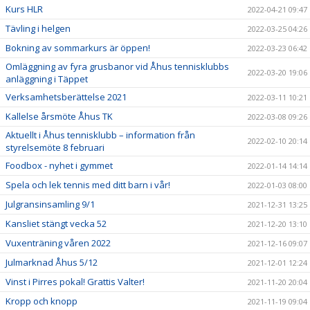
Kurs HLR
2022-04-21 09:47
Tävling i helgen
2022-03-25 04:26
Bokning av sommarkurs är öppen!
2022-03-23 06:42
Omläggning av fyra grusbanor vid Åhus tennisklubbs
2022-03-20 19:06
anläggning i Täppet
Verksamhetsberättelse 2021
2022-03-11 10:21
Kallelse årsmöte Åhus TK
2022-03-08 09:26
Aktuellt i Åhus tennisklubb – information från
2022-02-10 20:14
styrelsemöte 8 februari
Foodbox - nyhet i gymmet
2022-01-14 14:14
Spela och lek tennis med ditt barn i vår!
2022-01-03 08:00
Julgransinsamling 9/1
2021-12-31 13:25
Kansliet stängt vecka 52
2021-12-20 13:10
Vuxenträning våren 2022
2021-12-16 09:07
Julmarknad Åhus 5/12
2021-12-01 12:24
Vinst i Pirres pokal! Grattis Valter!
2021-11-20 20:04
Kropp och knopp
2021-11-19 09:04