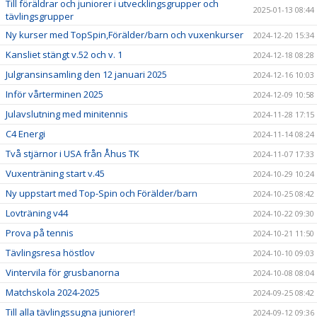
Till föräldrar och juniorer i utvecklingsgrupper och
2025-01-13 08:44
tävlingsgrupper
Ny kurser med TopSpin,Förälder/barn och vuxenkurser
2024-12-20 15:34
Kansliet stängt v.52 och v. 1
2024-12-18 08:28
Julgransinsamling den 12 januari 2025
2024-12-16 10:03
Inför vårterminen 2025
2024-12-09 10:58
Julavslutning med minitennis
2024-11-28 17:15
C4 Energi
2024-11-14 08:24
Två stjärnor i USA från Åhus TK
2024-11-07 17:33
Vuxenträning start v.45
2024-10-29 10:24
Ny uppstart med Top-Spin och Förälder/barn
2024-10-25 08:42
Lovträning v44
2024-10-22 09:30
Prova på tennis
2024-10-21 11:50
Tävlingsresa höstlov
2024-10-10 09:03
Vintervila för grusbanorna
2024-10-08 08:04
Matchskola 2024-2025
2024-09-25 08:42
Till alla tävlingssugna juniorer!
2024-09-12 09:36