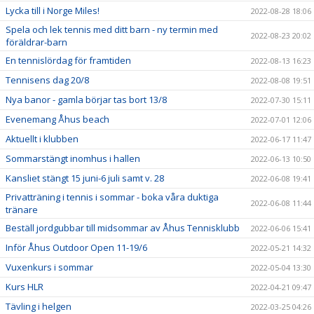
Lycka till i Norge Miles!
2022-08-28 18:06
Spela och lek tennis med ditt barn - ny termin med
2022-08-23 20:02
föräldrar-barn
En tennislördag för framtiden
2022-08-13 16:23
Tennisens dag 20/8
2022-08-08 19:51
Nya banor - gamla börjar tas bort 13/8
2022-07-30 15:11
Evenemang Åhus beach
2022-07-01 12:06
Aktuellt i klubben
2022-06-17 11:47
Sommarstängt inomhus i hallen
2022-06-13 10:50
Kansliet stängt 15 juni-6 juli samt v. 28
2022-06-08 19:41
Privatträning i tennis i sommar - boka våra duktiga
2022-06-08 11:44
tränare
Beställ jordgubbar till midsommar av Åhus Tennisklubb
2022-06-06 15:41
Inför Åhus Outdoor Open 11-19/6
2022-05-21 14:32
Vuxenkurs i sommar
2022-05-04 13:30
Kurs HLR
2022-04-21 09:47
Tävling i helgen
2022-03-25 04:26