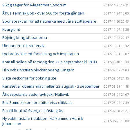
Viktig seger för A-laget mot Söndrum
2017-11-26 14:21
Åhus Tennisklubb - över 500 för första gången
2017-11-24 10:00
Sponsorskväll för att nätverka med våra stöttepelare
2017-11-20 20:43
Kvarglömt
2017-11-07 18:35
Röjning kring utebanorna
2017-10-22 20:17
Utebanorna till vintervila
2017-10-01 10:12
Lyckad kväll med försäljning och inspiration
2017-10-01 10:07
Kom till hallen på torsdag den 21:a september kl 18.00
2017-09-18 13:30
Filip och Christian plockar poäng i Ungern
2017-09-07 21:03
Sista veckorna för bokning ute
2017-09-04 21:15
Kansliet är obemannat mellan 23 augusti - 3 september
2017-08-21 14:18
Åhusspelarna sätter avtryck i Hällevik
2017-08-04 21:07
Eric Samuelsson fortsätter visa elitklass
2017-08-04 17:39
Eric till final på Sveriges bästa gräs
2017-07-28 21:21
Ny vaktmästare i klubben - välkommen Henrik
2017-06-25 10:00
Johansson