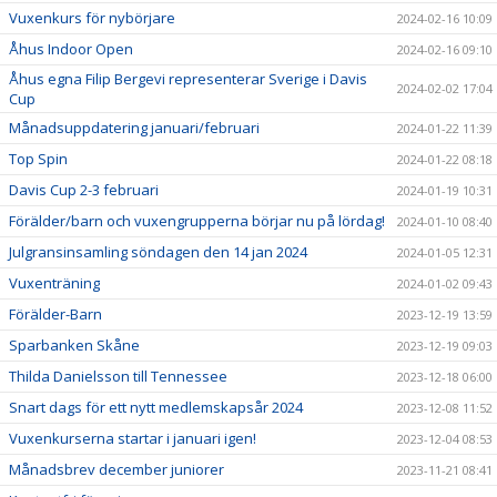
Vuxenkurs för nybörjare
2024-02-16 10:09
Åhus Indoor Open
2024-02-16 09:10
Åhus egna Filip Bergevi representerar Sverige i Davis
2024-02-02 17:04
Cup
Månadsuppdatering januari/februari
2024-01-22 11:39
Top Spin
2024-01-22 08:18
Davis Cup 2-3 februari
2024-01-19 10:31
Förälder/barn och vuxengrupperna börjar nu på lördag!
2024-01-10 08:40
Julgransinsamling söndagen den 14 jan 2024
2024-01-05 12:31
Vuxenträning
2024-01-02 09:43
Förälder-Barn
2023-12-19 13:59
Sparbanken Skåne
2023-12-19 09:03
Thilda Danielsson till Tennessee
2023-12-18 06:00
Snart dags för ett nytt medlemskapsår 2024
2023-12-08 11:52
Vuxenkurserna startar i januari igen!
2023-12-04 08:53
Månadsbrev december juniorer
2023-11-21 08:41