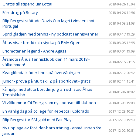
Grattis till stipendium Lotta!
2018-04-26 15:04
Föredrag på Rotary
2018-04-26 14:56
Filip Bergevi stöttade Davis Cup laget i vinsten mot
2018-04-09 21:08
Portugal
Sprid glädjen med tennis - ny podcast Tennisvänner
2018-03-17 19:29
Åhus visar bredd och styrka på PMA Open
2018-03-05 15:55
Eric möter en legend - Andre Agassi
2018-03-01 19:09
Årsmöte i Åhus Tennisklubb den 11 mars 2018 -
2018-02-15 21:15
välkommen!
Kvarglömda kläder finns på övervåningen
2018-02-12 20:52
Junior - prova på MultiskillZ på sportlovet - gratis
2018-02-11 15:41
Få hjälp med att ta bort din julgran och stöd Åhus
2018-01-06 18:02
Tennisklubb
Vi välkomnar C4 Energi som ny sponsor till klubben
2018-01-03 19:03
En vanlig dag på college för Rebecca i Colorado
2017-12-29 10:21
Filip Bergevi tar SM-guld med Fair Play
2017-12-10 19:50
Ny upplaga av förälder-barn träning - anmäl innan 9:e
2017-12-02 10:51
januari