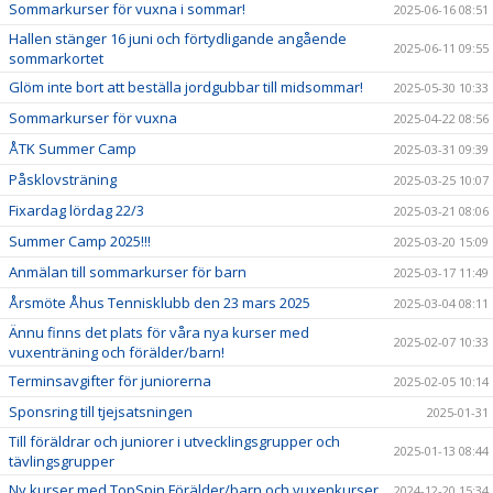
Sommarkurser för vuxna i sommar!
2025-06-16 08:51
Hallen stänger 16 juni och förtydligande angående
2025-06-11 09:55
sommarkortet
Glöm inte bort att beställa jordgubbar till midsommar!
2025-05-30 10:33
Sommarkurser för vuxna
2025-04-22 08:56
ÅTK Summer Camp
2025-03-31 09:39
Påsklovsträning
2025-03-25 10:07
Fixardag lördag 22/3
2025-03-21 08:06
Summer Camp 2025!!!
2025-03-20 15:09
Anmälan till sommarkurser för barn
2025-03-17 11:49
Årsmöte Åhus Tennisklubb den 23 mars 2025
2025-03-04 08:11
Ännu finns det plats för våra nya kurser med
2025-02-07 10:33
vuxenträning och förälder/barn!
Terminsavgifter för juniorerna
2025-02-05 10:14
Sponsring till tjejsatsningen
2025-01-31
Till föräldrar och juniorer i utvecklingsgrupper och
2025-01-13 08:44
tävlingsgrupper
Ny kurser med TopSpin,Förälder/barn och vuxenkurser
2024-12-20 15:34