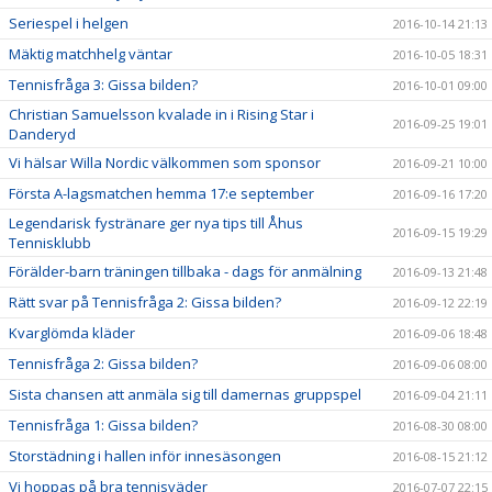
Seriespel i helgen
2016-10-14 21:13
Mäktig matchhelg väntar
2016-10-05 18:31
Tennisfråga 3: Gissa bilden?
2016-10-01 09:00
Christian Samuelsson kvalade in i Rising Star i
2016-09-25 19:01
Danderyd
Vi hälsar Willa Nordic välkommen som sponsor
2016-09-21 10:00
Första A-lagsmatchen hemma 17:e september
2016-09-16 17:20
Legendarisk fystränare ger nya tips till Åhus
2016-09-15 19:29
Tennisklubb
Förälder-barn träningen tillbaka - dags för anmälning
2016-09-13 21:48
Rätt svar på Tennisfråga 2: Gissa bilden?
2016-09-12 22:19
Kvarglömda kläder
2016-09-06 18:48
Tennisfråga 2: Gissa bilden?
2016-09-06 08:00
Sista chansen att anmäla sig till damernas gruppspel
2016-09-04 21:11
Tennisfråga 1: Gissa bilden?
2016-08-30 08:00
Storstädning i hallen inför innesäsongen
2016-08-15 21:12
Vi hoppas på bra tennisväder
2016-07-07 22:15