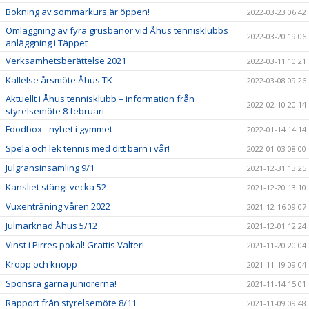
Bokning av sommarkurs är öppen!
2022-03-23 06:42
Omläggning av fyra grusbanor vid Åhus tennisklubbs
2022-03-20 19:06
anläggning i Täppet
Verksamhetsberättelse 2021
2022-03-11 10:21
Kallelse årsmöte Åhus TK
2022-03-08 09:26
Aktuellt i Åhus tennisklubb – information från
2022-02-10 20:14
styrelsemöte 8 februari
Foodbox - nyhet i gymmet
2022-01-14 14:14
Spela och lek tennis med ditt barn i vår!
2022-01-03 08:00
Julgransinsamling 9/1
2021-12-31 13:25
Kansliet stängt vecka 52
2021-12-20 13:10
Vuxenträning våren 2022
2021-12-16 09:07
Julmarknad Åhus 5/12
2021-12-01 12:24
Vinst i Pirres pokal! Grattis Valter!
2021-11-20 20:04
Kropp och knopp
2021-11-19 09:04
Sponsra gärna juniorerna!
2021-11-14 15:01
Rapport från styrelsemöte 8/11
2021-11-09 09:48