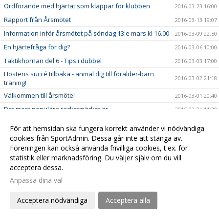
Ordförande med hjärtat som klappar för klubben
2016-03-23 16:00
Rapport från Årsmötet
2016-03-13 19:07
Information inför årsmötet på söndag 13:e mars kl 16.00
2016-03-09 22:50
En hjärtefråga för dig?
2016-03-06 10:00
Taktikhörnan del 6 - Tips i dubbel
2016-03-03 17:00
Höstens succé tillbaka - anmäl dig till förälder-barn
2016-03-02 21:18
träning!
Välkommen till årsmöte!
2016-03-01 20:40
Det mest populära racketmärket är...
2016-02-21 11:30
Håll tummarna för Christian i Jönköping
2016-02-17 12:29
För att hemsidan ska fungera korrekt använder vi nödvändiga
Taktikhörnan del 5 - När ska man smasha?
2016-02-11 11:00
cookies från SportAdmin. Dessa går inte att stänga av.
Föreningen kan också använda frivilliga cookies, t.ex. för
Den mest populära Grand Slam turneringen är...
2016-02-06 23:00
statistik eller marknadsföring. Du väljer själv om du vill
Taktikhörnan del 4 - ta emot serve från vänsterhänt
acceptera dessa.
2016-02-05 15:00
spelare
Anpassa dina val
Rapport från University of California - Filip Bergevi på
2016-01-30 22:13
matchdag
Acceptera nödvändiga
Acceptera alla
Nu är det avgjort, den bästa banan i hallen är...
2016-01-30 22:02