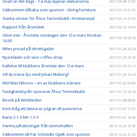
Snart är det dags - 1:a maj öppnar utebanorna
2017-04-28 17:32
Välkommen tillbaka som sponsor - String Furniture
2017-03-15 21:32
Starka vinster för Åhus Tennisklubb i Kristianstad
2017-03-12 21:35
Rapport från årsmötet
2017-03-12 14:00
Glöm inte - Årsmöte söndagen den 12:e mars klockan
2017-02-18 09:33
10.00
Miles prisad på Idrottsgalan
2017-01-28 20:26
Nya kläder och skor i Uffes shop
2017-01-25 20:53
Kallelse till klubbens årsmöte den 12:e mars
2017-01-23 21:11
Vill du träna fys med Johan Moberg?
2017-01-22 15:16
Möt Max Nilsson – en av klubbens tränare
2017-01-20 09:00
Fastighetsbyrån sponsrar Åhus Tennisklubb
2017-01-12 22:10
Besök på Wimbledon
2017-01-08 08:00
Kom ihåg att lämna er julgran till juniorerna
2017-01-07 17:32
Bana 2-1-3 blir 1-2-3
2017-01-01 18:42
Varma julhälsningar från tennishallen
2016-12-24 12:30
Välkommen till Pär Schmidts Optik som sponsor
2016-12-22 21:52