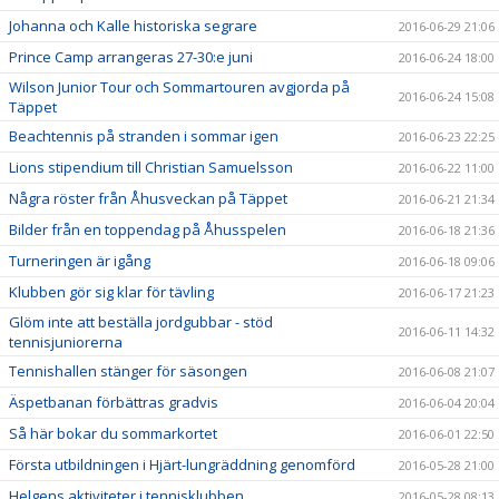
Johanna och Kalle historiska segrare
2016-06-29 21:06
Prince Camp arrangeras 27-30:e juni
2016-06-24 18:00
Wilson Junior Tour och Sommartouren avgjorda på
2016-06-24 15:08
Täppet
Beachtennis på stranden i sommar igen
2016-06-23 22:25
Lions stipendium till Christian Samuelsson
2016-06-22 11:00
Några röster från Åhusveckan på Täppet
2016-06-21 21:34
Bilder från en toppendag på Åhusspelen
2016-06-18 21:36
Turneringen är igång
2016-06-18 09:06
Klubben gör sig klar för tävling
2016-06-17 21:23
Glöm inte att beställa jordgubbar - stöd
2016-06-11 14:32
tennisjuniorerna
Tennishallen stänger för säsongen
2016-06-08 21:07
Äspetbanan förbättras gradvis
2016-06-04 20:04
Så här bokar du sommarkortet
2016-06-01 22:50
Första utbildningen i Hjärt-lungräddning genomförd
2016-05-28 21:00
Helgens aktiviteter i tennisklubben
2016-05-28 08:13