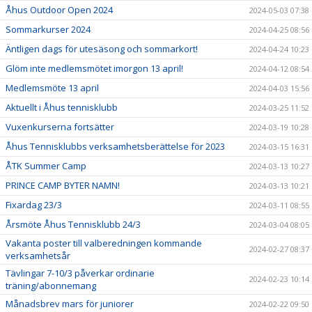
Åhus Outdoor Open 2024
2024-05-03 07:38
Sommarkurser 2024
2024-04-25 08:56
Äntligen dags för utesäsong och sommarkort!
2024-04-24 10:23
Glöm inte medlemsmötet imorgon 13 april!
2024-04-12 08:54
Medlemsmöte 13 april
2024-04-03 15:56
Aktuellt i Åhus tennisklubb
2024-03-25 11:52
Vuxenkurserna fortsätter
2024-03-19 10:28
Åhus Tennisklubbs verksamhetsberättelse för 2023
2024-03-15 16:31
ÅTK Summer Camp
2024-03-13 10:27
PRINCE CAMP BYTER NAMN!
2024-03-13 10:21
Fixardag 23/3
2024-03-11 08:55
Årsmöte Åhus Tennisklubb 24/3
2024-03-04 08:05
Vakanta poster till valberedningen kommande
2024-02-27 08:37
verksamhetsår
Tävlingar 7-10/3 påverkar ordinarie
2024-02-23 10:14
träning/abonnemang
Månadsbrev mars för juniorer
2024-02-22 09:50