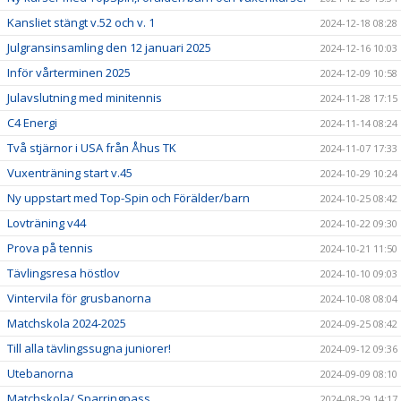
Kansliet stängt v.52 och v. 1
2024-12-18 08:28
Julgransinsamling den 12 januari 2025
2024-12-16 10:03
Inför vårterminen 2025
2024-12-09 10:58
Julavslutning med minitennis
2024-11-28 17:15
C4 Energi
2024-11-14 08:24
Två stjärnor i USA från Åhus TK
2024-11-07 17:33
Vuxenträning start v.45
2024-10-29 10:24
Ny uppstart med Top-Spin och Förälder/barn
2024-10-25 08:42
Lovträning v44
2024-10-22 09:30
Prova på tennis
2024-10-21 11:50
Tävlingsresa höstlov
2024-10-10 09:03
Vintervila för grusbanorna
2024-10-08 08:04
Matchskola 2024-2025
2024-09-25 08:42
Till alla tävlingssugna juniorer!
2024-09-12 09:36
Utebanorna
2024-09-09 08:10
Matchskola/ Sparringpass
2024-08-29 14:17