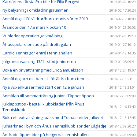
Karriärens första Pro-title för Filip Bergevi
2019-03-02 10:29
Ny belysning i omklädningsrummen
2019-02-17 20:24
Anmäl dig till Föräldrar/barn tennis våren 2019
2019-02-17 18:08
Årsmöte den 17:e mars klockan 10
2019-01-29 20:02
Vi inleder operation golvmålning
2019-01-29 19:53
Åhusspelare prisade på Idrottsgalan
2019-01-27 10:12
Cardio Tennis gör entré i tennishallen
2019-01-12 14:35
Julgransinsamling 13/1 - stöd juniorerna
2019-01-05 09:51
Boka en privatträning med Eric Samuelsson
2018-12-24 19:07
Anmäl dig och ditt barn till föräldra-barn-tennis
2018-12-18 21:11
Nya vuxenkurser med start den 12:e januari
2018-12-18 21:01
Anmälan till sommarträning Junior i Täppet öppen
2018-12-17 09:00
Julklappstips - beställ klubbkläder från Åhus
2018-12-16 13:40
Tennisklubb
Boka ett extra träningspass med Tomas under jullovet
2018-12-13 15:43
Julmarknad i byn och Åhus Tennisklubb sprider julglädje
2018-12-09 20:27
Ändrade öppettider på helgerna i tennishallen
2018-12-08 09:00