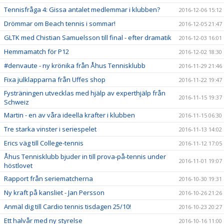
Tennisfråga 4: Gissa antalet medlemmar i klubben?
2016-12-06 15:12
Drömmar om Beach tennis i sommar!
2016-12-05 21:47
GLTK med Chistian Samuelsson till final - efter dramatik
2016-12-03 16:01
Hemmamatch för P12
2016-12-02 18:30
#denvaute - ny krönika från Åhus Tennisklubb
2016-11-29 21:46
Fixa julklapparna från Uffes shop
2016-11-22 19:47
Fysträningen utvecklas med hjälp av experthjälp från
2016-11-15 19:37
Schweiz
Martin - en av våra ideella krafter i klubben
2016-11-15 06:30
Tre starka vinster i seriespelet
2016-11-13 14:02
Erics väg till College-tennis
2016-11-12 17:05
Åhus Tennisklubb bjuder in till prova-på-tennis under
2016-11-01 19:07
höstlovet
Rapport från seriematcherna
2016-10-30 19:31
Ny kraft på kansliet - Jan Persson
2016-10-26 21:26
Anmäl dig till Cardio tennis tisdagen 25/10!
2016-10-23 20:27
Ett halvår med ny styrelse
2016-10-16 11:00