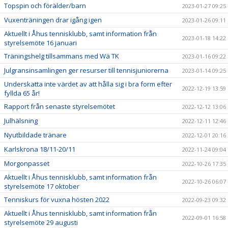
Topspin och förälder/barn
2023-01-27 09:25
Vuxenträningen drar igång igen
2023-01-26 09:11
Aktuellt i Åhus tennisklubb, samt information från
2023-01-18 14:22
styrelsemöte 16 januari
Träningshelg tillsammans med Wä TK
2023-01-16 09:22
Julgransinsamlingen ger resurser till tennisjuniorerna
2023-01-14 09:25
Underskatta inte värdet av att hålla sig i bra form efter
2022-12-19 13:59
fyllda 65 år!
Rapport från senaste styrelsemötet
2022-12-12 13:06
Julhälsning
2022-12-11 12:46
Nyutbildade tränare
2022-12-01 20:16
Karlskrona 18/11-20/11
2022-11-24 09:04
Morgonpasset
2022-10-26 17:35
Aktuellt i Åhus tennisklubb, samt information från
2022-10-26 06:07
styrelsemöte 17 oktober
Tenniskurs för vuxna hösten 2022
2022-09-23 09:32
Aktuellt i Åhus tennisklubb, samt information från
2022-09-01 16:58
styrelsemöte 29 augusti