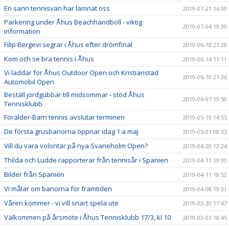
En sann tennisvän har lämnat oss
2019-07-21 16:00
Parkering under Åhus Beachhandboll - viktig
2019-07-04 19:39
information
Filip Bergevi segrar i Åhus efter drömfinal
2019-06-18 21:28
Kom och se bra tennis i Åhus
2019-06-14 11:11
Vi laddar för Åhus Outdoor Open och Kristianstad
2019-06-10 21:36
Automobil Open
Beställ jordgubbar till midsommar - stöd Åhus
2019-06-07 19:50
Tennisklubb
Förälder-Barn tennis avslutar terminen
2019-05-19 14:55
De första grusbanorna öppnar idag 1:a maj
2019-05-01 08:33
Vill du vara volontär på nya Svaneholm Open?
2019-04-20 12:24
Thilda och Ludde rapporterar från tennisår i Spanien
2019-04-11 19:00
Bilder från Spanien
2019-04-11 18:52
Vi målar om banorna för framtiden
2019-04-08 19:31
Våren kommer - vi vill snart spela ute
2019-03-30 17:47
Välkommen på årsmöte i Åhus Tennisklubb 17/3, kl 10
2019-03-03 18:45