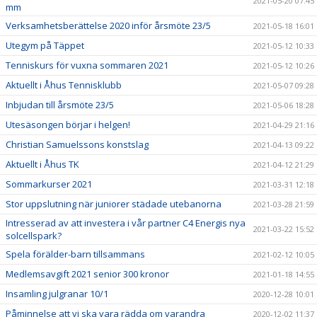
2021-05-20 07:45
mm
Verksamhetsberättelse 2020 inför årsmöte 23/5
2021-05-18 16:01
Utegym på Täppet
2021-05-12 10:33
Tenniskurs för vuxna sommaren 2021
2021-05-12 10:26
Aktuellt i Åhus Tennisklubb
2021-05-07 09:28
Inbjudan till årsmöte 23/5
2021-05-06 18:28
Utesäsongen börjar i helgen!
2021-04-29 21:16
Christian Samuelssons konstslag
2021-04-13 09:22
Aktuellt i Åhus TK
2021-04-12 21:29
Sommarkurser 2021
2021-03-31 12:18
Stor uppslutning när juniorer städade utebanorna
2021-03-28 21:59
Intresserad av att investera i vår partner C4 Energis nya
2021-03-22 15:52
solcellspark?
Spela förälder-barn tillsammans
2021-02-12 10:05
Medlemsavgift 2021 senior 300 kronor
2021-01-18 14:55
Insamling julgranar 10/1
2020-12-28 10:01
Påminnelse att vi ska vara rädda om varandra
2020-12-02 11:37