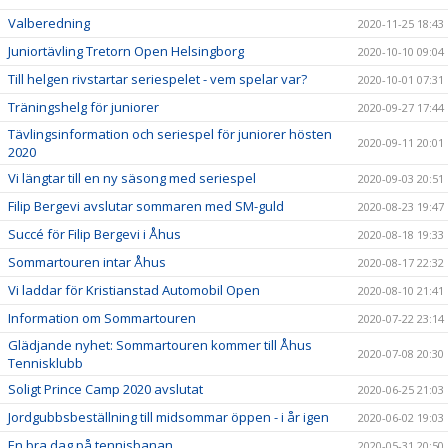
Valberedning
2020-11-25 18:43
Juniortävling Tretorn Open Helsingborg
2020-10-10 09:04
Till helgen rivstartar seriespelet - vem spelar var?
2020-10-01 07:31
Träningshelg för juniorer
2020-09-27 17:44
Tävlingsinformation och seriespel för juniorer hösten
2020-09-11 20:01
2020
Vi längtar till en ny säsong med seriespel
2020-09-03 20:51
Filip Bergevi avslutar sommaren med SM-guld
2020-08-23 19:47
Succé för Filip Bergevi i Åhus
2020-08-18 19:33
Sommartouren intar Åhus
2020-08-17 22:32
Vi laddar för Kristianstad Automobil Open
2020-08-10 21:41
Information om Sommartouren
2020-07-22 23:14
Glädjande nyhet: Sommartouren kommer till Åhus
2020-07-08 20:30
Tennisklubb
Soligt Prince Camp 2020 avslutat
2020-06-25 21:03
Jordgubbsbeställning till midsommar öppen - i år igen
2020-06-02 19:03
En bra dag på tennisbanan
2020-05-31 20:50