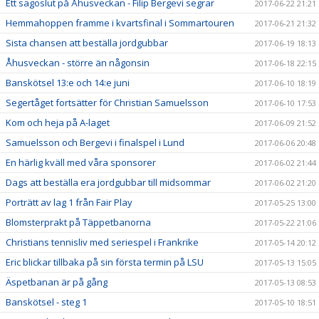
Ett sagoslut på Åhusveckan - Filip Bergevi segrar
2017-06-22 21:21
Hemmahoppen framme i kvartsfinal i Sommartouren
2017-06-21 21:32
Sista chansen att beställa jordgubbar
2017-06-19 18:13
Åhusveckan - större än någonsin
2017-06-18 22:15
Banskötsel 13:e och 14:e juni
2017-06-10 18:19
Segertåget fortsätter för Christian Samuelsson
2017-06-10 17:53
Kom och heja på A-laget
2017-06-09 21:52
Samuelsson och Bergevi i finalspel i Lund
2017-06-06 20:48
En härlig kväll med våra sponsorer
2017-06-02 21:44
Dags att beställa era jordgubbar till midsommar
2017-06-02 21:20
Porträtt av lag 1 från Fair Play
2017-05-25 13:00
Blomsterprakt på Täppetbanorna
2017-05-22 21:06
Christians tennisliv med seriespel i Frankrike
2017-05-14 20:12
Eric blickar tillbaka på sin första termin på LSU
2017-05-13 15:05
Äspetbanan är på gång
2017-05-13 08:53
Banskötsel - steg 1
2017-05-10 18:51