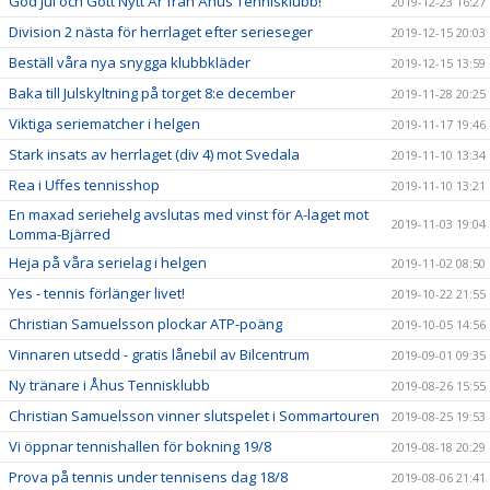
God Jul och Gott Nytt År från Åhus Tennisklubb!
2019-12-23 16:27
Division 2 nästa för herrlaget efter serieseger
2019-12-15 20:03
Beställ våra nya snygga klubbkläder
2019-12-15 13:59
Baka till Julskyltning på torget 8:e december
2019-11-28 20:25
Viktiga seriematcher i helgen
2019-11-17 19:46
Stark insats av herrlaget (div 4) mot Svedala
2019-11-10 13:34
Rea i Uffes tennisshop
2019-11-10 13:21
En maxad seriehelg avslutas med vinst för A-laget mot
2019-11-03 19:04
Lomma-Bjärred
Heja på våra serielag i helgen
2019-11-02 08:50
Yes - tennis förlänger livet!
2019-10-22 21:55
Christian Samuelsson plockar ATP-poäng
2019-10-05 14:56
Vinnaren utsedd - gratis lånebil av Bilcentrum
2019-09-01 09:35
Ny tränare i Åhus Tennisklubb
2019-08-26 15:55
Christian Samuelsson vinner slutspelet i Sommartouren
2019-08-25 19:53
Vi öppnar tennishallen för bokning 19/8
2019-08-18 20:29
Prova på tennis under tennisens dag 18/8
2019-08-06 21:41