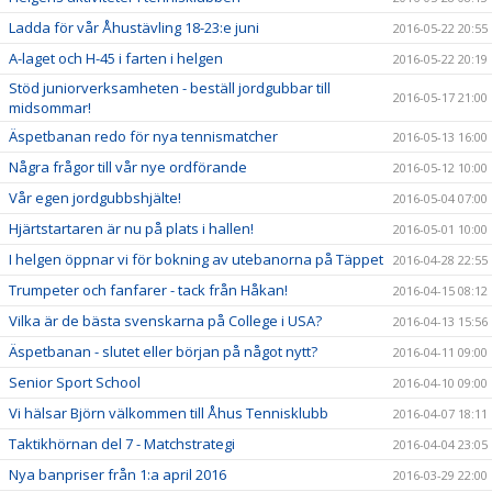
Ladda för vår Åhustävling 18-23:e juni
2016-05-22 20:55
A-laget och H-45 i farten i helgen
2016-05-22 20:19
Stöd juniorverksamheten - beställ jordgubbar till
2016-05-17 21:00
midsommar!
Äspetbanan redo för nya tennismatcher
2016-05-13 16:00
Några frågor till vår nye ordförande
2016-05-12 10:00
Vår egen jordgubbshjälte!
2016-05-04 07:00
Hjärtstartaren är nu på plats i hallen!
2016-05-01 10:00
I helgen öppnar vi för bokning av utebanorna på Täppet
2016-04-28 22:55
Trumpeter och fanfarer - tack från Håkan!
2016-04-15 08:12
Vilka är de bästa svenskarna på College i USA?
2016-04-13 15:56
Äspetbanan - slutet eller början på något nytt?
2016-04-11 09:00
Senior Sport School
2016-04-10 09:00
Vi hälsar Björn välkommen till Åhus Tennisklubb
2016-04-07 18:11
Taktikhörnan del 7 - Matchstrategi
2016-04-04 23:05
Nya banpriser från 1:a april 2016
2016-03-29 22:00