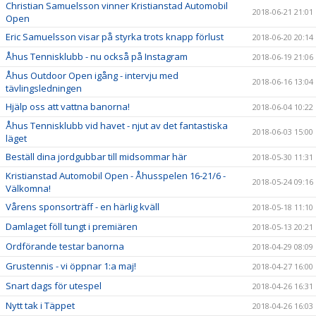
Christian Samuelsson vinner Kristianstad Automobil
2018-06-21 21:01
Open
Eric Samuelsson visar på styrka trots knapp förlust
2018-06-20 20:14
Åhus Tennisklubb - nu också på Instagram
2018-06-19 21:06
Åhus Outdoor Open igång - intervju med
2018-06-16 13:04
tävlingsledningen
Hjälp oss att vattna banorna!
2018-06-04 10:22
Åhus Tennisklubb vid havet - njut av det fantastiska
2018-06-03 15:00
läget
Beställ dina jordgubbar till midsommar här
2018-05-30 11:31
Kristianstad Automobil Open - Åhusspelen 16-21/6 -
2018-05-24 09:16
Välkomna!
Vårens sponsorträff - en härlig kväll
2018-05-18 11:10
Damlaget föll tungt i premiären
2018-05-13 20:21
Ordförande testar banorna
2018-04-29 08:09
Grustennis - vi öppnar 1:a maj!
2018-04-27 16:00
Snart dags för utespel
2018-04-26 16:31
Nytt tak i Täppet
2018-04-26 16:03