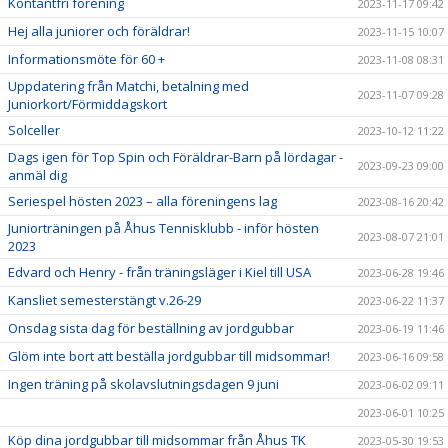
Kontantfri förening
2023-11-17 09:42
Hej alla juniorer och föräldrar!
2023-11-15 10:07
Informationsmöte för 60 +
2023-11-08 08:31
Uppdatering från Matchi, betalning med
2023-11-07 09:28
Juniorkort/Förmiddagskort
Solceller
2023-10-12 11:22
Dags igen för Top Spin och Föräldrar-Barn på lördagar -
2023-09-23 09:00
anmäl dig
Seriespel hösten 2023 – alla föreningens lag
2023-08-16 20:42
Juniorträningen på Åhus Tennisklubb - inför hösten
2023-08-07 21:01
2023
Edvard och Henry - från träningsläger i Kiel till USA
2023-06-28 19:46
Kansliet semesterstängt v.26-29
2023-06-22 11:37
Onsdag sista dag för beställning av jordgubbar
2023-06-19 11:46
Glöm inte bort att beställa jordgubbar till midsommar!
2023-06-16 09:58
Ingen träning på skolavslutningsdagen 9 juni
2023-06-02 09:11
2023-06-01 10:25
Köp dina jordgubbar till midsommar från Åhus TK
2023-05-30 19:53