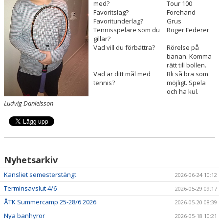
med?
Tour 100
Favoritslag?
Forehand
ÅTK TRÄNINGSVERKSAMHET
Favoritunderlag?
Grus
Tennisspelare som du
Roger Federer
gillar?
Vad vill du förbättra?
Rörelse på
banan. Komma
rätt till bollen.
Vad är ditt mål med
Bli så bra som
tennis?
möjligt. Spela
och ha kul.
Ludvig Danielsson
Nyhetsarkiv
Kansliet semesterstängt
2026-06-24 10:12
Terminsavslut 4/6
2026-05-29 09:17
ÅTK Summercamp 25-28/6 2026
2026-05-20 08:39
Nya banhyror
2026-05-18 10:21