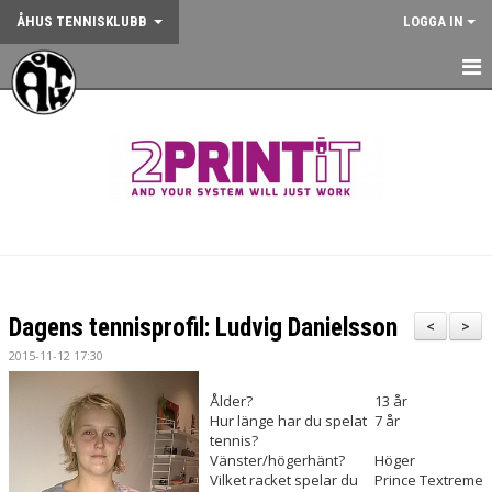
ÅHUS TENNISKLUBB
LOGGA IN
HEM
NYHETER
OM KLUBBEN
KONTAKT
BOKA BANA
Dagens tennisprofil: Ludvig Danielsson
<
>
ANMÄLAN AKTIVITET
2015-11-12 17:30
KALENDER
Ålder?
13 år
Hur länge har du spelat
7 år
tennis?
GYM
Vänster/högerhänt?
Höger
Vilket racket spelar du
Prince Textreme
KÖP KLUBBKLÄDER