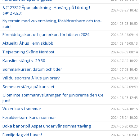
&#127822;Äppelplockning - Haväng på Lördag !
2024-08-27 10:42
&#127823;
Ny termin med vuxenträning, föräldrar/barn och top-
2024-08-23 10:50
spin!
Förmiddagskort och juniorkort för hösten 2024
2024-08-16 09:14
Aktuellt i Åhus Tennisklubb
2024-08-15 08:13
Tjejsatsning Skåne Nordost
2024-08-09 08:14
Kansliet stängt v. 29,30
2024-07-12 10:22
Sommarkurser, datum och tider
2024-07-08 10:40
Vill du sponsra ÅTK:s juniorer?
2024-06-13 09:38
Semesterstängt på kansliet
2024-06-12 09:59
Glöm inte sommaravslutningen för juniorerna den 6:e
2024-06-03 12:43
juni!
Vuxenkurs i sommar
2024-05-24 10:15
Förälder-barn kurs i sommar
2024-05-24 10:02
Boka banor på Äspet under vår sommartävling
2024-05-20 09:20
Familjedag vid havet!
2024-05-03 07:49