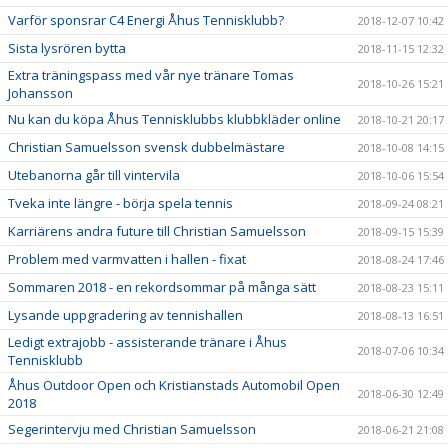
Varför sponsrar C4 Energi Åhus Tennisklubb?
2018-12-07 10:42
Sista lysrören bytta
2018-11-15 12:32
Extra träningspass med vår nye tränare Tomas
2018-10-26 15:21
Johansson
Nu kan du köpa Åhus Tennisklubbs klubbkläder online
2018-10-21 20:17
Christian Samuelsson svensk dubbelmästare
2018-10-08 14:15
Utebanorna går till vintervila
2018-10-06 15:54
Tveka inte längre - börja spela tennis
2018-09-24 08:21
Karriärens andra future till Christian Samuelsson
2018-09-15 15:39
Problem med varmvatten i hallen - fixat
2018-08-24 17:46
Sommaren 2018 - en rekordsommar på många sätt
2018-08-23 15:11
Lysande uppgradering av tennishallen
2018-08-13 16:51
Ledigt extrajobb - assisterande tränare i Åhus
2018-07-06 10:34
Tennisklubb
Åhus Outdoor Open och Kristianstads Automobil Open
2018-06-30 12:49
2018
Segerintervju med Christian Samuelsson
2018-06-21 21:08