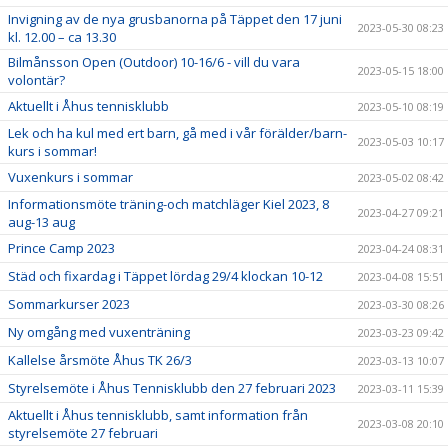
Invigning av de nya grusbanorna på Täppet den 17 juni
2023-05-30 08:23
kl. 12.00 – ca 13.30
Bilmånsson Open (Outdoor) 10-16/6 - vill du vara
2023-05-15 18:00
volontär?
Aktuellt i Åhus tennisklubb
2023-05-10 08:19
Lek och ha kul med ert barn, gå med i vår förälder/barn-
2023-05-03 10:17
kurs i sommar!
Vuxenkurs i sommar
2023-05-02 08:42
Informationsmöte träning-och matchläger Kiel 2023, 8
2023-04-27 09:21
aug-13 aug
Prince Camp 2023
2023-04-24 08:31
Städ och fixardag i Täppet lördag 29/4 klockan 10-12
2023-04-08 15:51
Sommarkurser 2023
2023-03-30 08:26
Ny omgång med vuxenträning
2023-03-23 09:42
Kallelse årsmöte Åhus TK 26/3
2023-03-13 10:07
Styrelsemöte i Åhus Tennisklubb den 27 februari 2023
2023-03-11 15:39
Aktuellt i Åhus tennisklubb, samt information från
2023-03-08 20:10
styrelsemöte 27 februari