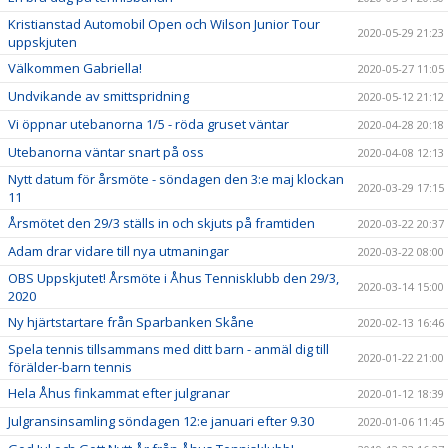
Kristianstad Automobil Open och Wilson Junior Tour
2020-05-29 21:23
uppskjuten
Välkommen Gabriella!
2020-05-27 11:05
Undvikande av smittspridning
2020-05-12 21:12
Vi öppnar utebanorna 1/5 - röda gruset väntar
2020-04-28 20:18
Utebanorna väntar snart på oss
2020-04-08 12:13
Nytt datum för årsmöte - söndagen den 3:e maj klockan
2020-03-29 17:15
11
Årsmötet den 29/3 ställs in och skjuts på framtiden
2020-03-22 20:37
Adam drar vidare till nya utmaningar
2020-03-22 08:00
OBS Uppskjutet! Årsmöte i Åhus Tennisklubb den 29/3,
2020-03-14 15:00
2020
Ny hjärtstartare från Sparbanken Skåne
2020-02-13 16:46
Spela tennis tillsammans med ditt barn - anmäl dig till
2020-01-22 21:00
förälder-barn tennis
Hela Åhus finkammat efter julgranar
2020-01-12 18:39
Julgransinsamling söndagen 12:e januari efter 9.30
2020-01-06 11:45