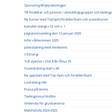
Sponsring till tjejsatsningen
Till föräldrar och juniorer i utvecklingsgrupper och tävlin
Ny kurser med TopSpin,Förälder/barn och vuxenkurser
Kansliet stängt v.52 och v. 1
Julgransinsamling den 12 januari 2025
Inför vårterminen 2025
Julavslutning med minitennis
C4 Energi
Två stjärnor i USA från Åhus TK
Vuxenträning start v.45
Ny uppstart med Top-Spin och Förälder/barn
Lovträning v44
Prova på tennis
Tävlingsresa höstlov
Vintervila för grusbanorna
Matchskola 2024-2025