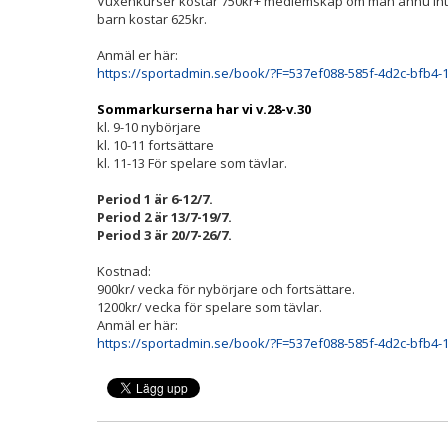
Vuxenkurser kostar 750kr+ medlemskap om man ännu inte 
barn kostar 625kr.
Anmäl er här:
https://sportadmin.se/book/?F=537ef088-585f-4d2c-bfb4
Sommarkurserna har vi v.28-v.30
kl. 9-10 nybörjare
kl. 10-11 fortsättare
kl. 11-13 För spelare som tävlar.
Period 1 är 6-12/7.
Period 2 är 13/7-19/7.
Period 3 är 20/7-26/7.
Kostnad:
900kr/ vecka för nybörjare och fortsättare.
1200kr/ vecka för spelare som tävlar.
Anmäl er här:
https://sportadmin.se/book/?F=537ef088-585f-4d2c-bfb4