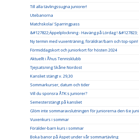
Till alla tävlingssugna juniorer!
Utebanorna
Matchskola/ Sparringpass
&#127822;Äppelplockning - Haväng på Lördag ! &#127823;
Ny termin med vuxenträning, föräldrar/barn och top-spin!
Förmiddagskort och juniorkort för hösten 2024
Aktuellt i Åhus Tennisklubb
Tjejsatsning Skåne Nordost
Kansliet stängt v. 29,30
Sommarkurser, datum och tider
Vill du sponsra ÅTK:s juniorer?
Semesterstängt på kansliet
Glöm inte sommaravslutningen för juniorerna den 6:e juni
Vuxenkurs i sommar
Förälder-barn kurs i sommar
Boka banor på Äspet under vår sommartävling