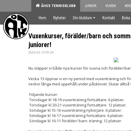
ÅHUS TENNISKLUBB
JUNIOR
VUXEN
#DE
Hem
Nyheter
Om klubben
Kontakt
Boka
Vuxenkurser, förälder/barn och somm
juniorer!
2026-03-13 09:24
Nu släpper vi både nya kurser för vuxna och förälder/ba
Vecka 13 öppnar vi en ny period med vuxenträning och för
veckor långa med uppehåll under påsklovet. Slutar alltså 
Följande kurser:
Torsdagar kl 18-19 vuxenträning fortsättare. 6 platser.
Torsdagar kl 20-21 vuxenträning fortsättare. 12 platser.
Söndagar kl 15-16 vuxenträning nybörjare. 6 platser.
Söndagar kl 16-17 vuxenträning fortsättare. 6 platser.
Söndagar kl 10-11 förälder/ barn- träning. 12 platser.