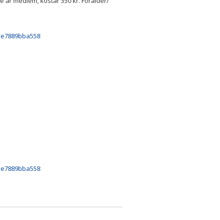
är medlem, kostar 350 kr. Förälder/
-1e7889bba558
-1e7889bba558