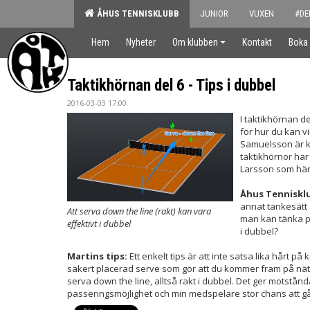
ÅHUS TENNISKLUBB
JUNIOR
VUXEN
#DE
Hem
Nyheter
Om klubben
Kontakt
Boka
Taktikhörnan del 6 - Tips i dubbel
2016-03-03 17:00
I taktikhörnan d
för hur du kan vi
Samuelsson är kä
taktikhörnor har 
Larsson som här 
Åhus Tenniskl
annat tankesätt 
Att serva down the line (rakt) kan vara
man kan tänka på
effektivt i dubbel
i dubbel?
Martins tips:
Ett enkelt tips är att inte satsa lika hårt på
säkert placerad serve som gör att du kommer fram på nät s
serva down the line, alltså rakt i dubbel. Det ger motstån
passeringsmöjlighet och min medspelare stor chans att gå 