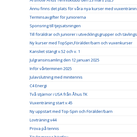
Årsmöte Åhus Tennisklubb den 23 mars 2025
Ännu finns det plats för våra nya kurser med vuxentränin
Terminsavgifter för juniorerna
Sponsring till tjejsatsningen
Till föräldrar och juniorer i utvecklingsgrupper och tävlin
Ny kurser med TopSpin,Förälder/barn och vuxenkurser
Kansliet stängt v.52 och v. 1
Julgransinsamling den 12 januari 2025
Inför vårterminen 2025
Julavslutning med minitennis
C4 Energi
Två stjärnor i USA från Åhus TK
Vuxenträning start v.45
Ny uppstart med Top-Spin och Förälder/barn
Lovträning v44
Prova på tennis