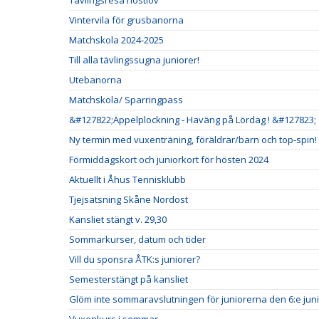
Tävlingsresa höstlov
Vintervila för grusbanorna
Matchskola 2024-2025
Till alla tävlingssugna juniorer!
Utebanorna
Matchskola/ Sparringpass
&#127822;Äppelplockning - Haväng på Lördag ! &#127823;
Ny termin med vuxenträning, föräldrar/barn och top-spin!
Förmiddagskort och juniorkort för hösten 2024
Aktuellt i Åhus Tennisklubb
Tjejsatsning Skåne Nordost
Kansliet stängt v. 29,30
Sommarkurser, datum och tider
Vill du sponsra ÅTK:s juniorer?
Semesterstängt på kansliet
Glöm inte sommaravslutningen för juniorerna den 6:e juni