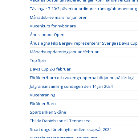
Vakanta poster till valberedningen kommande verksamh
Tävlingar 7-10/3 påverkar ordinarie träning/abonnemang
Månadsbrev mars för juniorer
Vuxenkurs för nybörjare
Åhus Indoor Open
Åhus egna Filip Bergevi representerar Sverige i Davis Cup
Månadsuppdatering januari/februari
Top Spin
Davis Cup 2-3 februari
Förälder/barn och vuxengrupperna börjar nu på lördag!
Julgransinsamling söndagen den 14 jan 2024
Vuxenträning
Förälder-Barn
Sparbanken Skåne
Thilda Danielsson till Tennessee
Snart dags för ett nytt medlemskapsår 2024