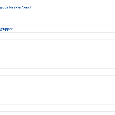
g och förälder/barn!
gsgrupper