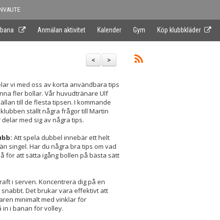
NVAUTE
 bana
Anmälan aktivitet
Kalender
Gym
Köp klubbkläder
<
>
elar vi med oss av korta användbara tips
nna fler bollar. Vår huvudtränare Ulf
llan till de flesta tipsen. I kommande
klubben ställt några frågor till Martin
delar med sig av några tips.
ubb:
Att spela dubbel innebär ett helt
än singel. Har du några bra tips om vad
 för att sätta igång bollen på bästa sätt
 kraft i serven. Koncentrera dig på en
nabbt. Det brukar vara effektivt att
daren minimalt med vinklar för
in i banan för volley.