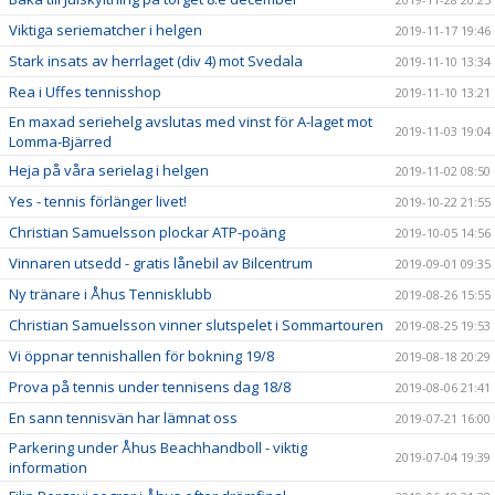
Viktiga seriematcher i helgen
2019-11-17 19:46
Stark insats av herrlaget (div 4) mot Svedala
2019-11-10 13:34
Rea i Uffes tennisshop
2019-11-10 13:21
En maxad seriehelg avslutas med vinst för A-laget mot
2019-11-03 19:04
Lomma-Bjärred
Heja på våra serielag i helgen
2019-11-02 08:50
Yes - tennis förlänger livet!
2019-10-22 21:55
Christian Samuelsson plockar ATP-poäng
2019-10-05 14:56
Vinnaren utsedd - gratis lånebil av Bilcentrum
2019-09-01 09:35
Ny tränare i Åhus Tennisklubb
2019-08-26 15:55
Christian Samuelsson vinner slutspelet i Sommartouren
2019-08-25 19:53
Vi öppnar tennishallen för bokning 19/8
2019-08-18 20:29
Prova på tennis under tennisens dag 18/8
2019-08-06 21:41
En sann tennisvän har lämnat oss
2019-07-21 16:00
Parkering under Åhus Beachhandboll - viktig
2019-07-04 19:39
information