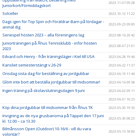
Uppdatering från Matchi, betalning med
2023-11-07 09:28
Juniorkort/Förmiddagskort
Solceller
2023-10-12 11:22
Dags igen för Top Spin och Föräldrar-Barn på lördagar -
2023-09-23 09:00
anmäl dig
Seriespel hösten 2023 – alla föreningens lag
2023-08-16 20:42
Juniorträningen på Åhus Tennisklubb - inför hösten
2023-08-07 21:01
2023
Edvard och Henry - från träningsläger i Kiel till USA
2023-06-28 19:46
Kansliet semesterstängt v.26-29
2023-06-22 11:37
Onsdag sista dag för beställning av jordgubbar
2023-06-19 11:46
Glöm inte bort att beställa jordgubbar till midsommar!
2023-06-16 09:58
Ingen träning på skolavslutningsdagen 9 juni
2023-06-02 09:11
2023-06-01 10:25
Köp dina jordgubbar till midsommar från Åhus TK
2023-05-30 19:53
Invigning av de nya grusbanorna på Täppet den 17 juni
2023-05-30 08:23
kl. 12.00 – ca 13.30
Bilmånsson Open (Outdoor) 10-16/6 - vill du vara
2023-05-15 18:00
volontär?