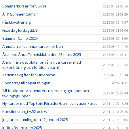
Sommarkurser för vuxna
2025-04-22 08:56
ÅTK Summer Camp
2025-03-31 09:39
Påsklovsträning
2025-03-25 10:07
Fixardag lördag 22/3
2025-03-21 08:06
Summer Camp 2025!!!
2025-03-20 15:09
Anmälan till sommarkurser för barn
2025-03-17 11:49
Årsmöte Åhus Tennisklubb den 23 mars 2025
2025-03-04 08:11
Ännu finns det plats för våra nya kurser med
2025-02-07 10:33
vuxenträning och förälder/barn!
Terminsavgifter för juniorerna
2025-02-05 10:14
Sponsring till tjejsatsningen
2025-01-31
Till föräldrar och juniorer i utvecklingsgrupper och
2025-01-13 08:44
tävlingsgrupper
Ny kurser med TopSpin,Förälder/barn och vuxenkurser
2024-12-20 15:34
Kansliet stängt v.52 och v. 1
2024-12-18 08:28
Julgransinsamling den 12 januari 2025
2024-12-16 10:03
Inför vårterminen 2025
2024-12-09 10:58