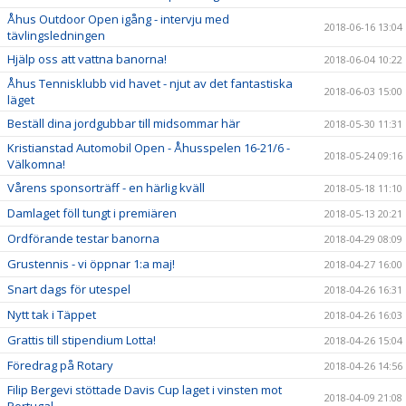
Åhus Outdoor Open igång - intervju med
2018-06-16 13:04
tävlingsledningen
Hjälp oss att vattna banorna!
2018-06-04 10:22
Åhus Tennisklubb vid havet - njut av det fantastiska
2018-06-03 15:00
läget
Beställ dina jordgubbar till midsommar här
2018-05-30 11:31
Kristianstad Automobil Open - Åhusspelen 16-21/6 -
2018-05-24 09:16
Välkomna!
Vårens sponsorträff - en härlig kväll
2018-05-18 11:10
Damlaget föll tungt i premiären
2018-05-13 20:21
Ordförande testar banorna
2018-04-29 08:09
Grustennis - vi öppnar 1:a maj!
2018-04-27 16:00
Snart dags för utespel
2018-04-26 16:31
Nytt tak i Täppet
2018-04-26 16:03
Grattis till stipendium Lotta!
2018-04-26 15:04
Föredrag på Rotary
2018-04-26 14:56
Filip Bergevi stöttade Davis Cup laget i vinsten mot
2018-04-09 21:08