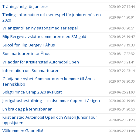
Träningshelg för juniorer
2020-09-27 17:44
Tävlingsinformation och seriespel för juniorer hösten
2020-09-11 20:01
2020
Vi längtar till en ny säsong med seriespel
2020-09-03 20:51
Filip Bergevi avslutar sommaren med SM-guld
2020-08-23 19:47
Succé för Filip Bergevi i Åhus
2020-08-18 19:33
Sommartouren intar Åhus
2020-08-17 22:32
Vi laddar för Kristianstad Automobil Open
2020-08-10 21:41
Information om Sommartouren
2020-07-22 23:14
Glädjande nyhet: Sommartouren kommer till Åhus
2020-07-08 20:30
Tennisklubb
Soligt Prince Camp 2020 avslutat
2020-06-25 21:03
Jordgubbsbeställning till midsommar öppen - i år igen
2020-06-02 19:03
En bra dag på tennisbanan
2020-05-31 20:50
Kristianstad Automobil Open och Wilson Junior Tour
2020-05-29 21:23
uppskjuten
Välkommen Gabriella!
2020-05-27 11:05