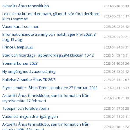
Aktuellt i Åhus tennisklubb
2023-05-10 08:19
Lek och ha kul med ert barn, gå med i vår förälder/barn-
2023-05-03 10:17
kurs i sommar!
Vuxenkurs i sommar
2023-05-02 08:42
Informationsmöte träning-och matchläger Kiel 2023, 8
2023-04-27 09:21
aug-13 aug
Prince Camp 2023
2023-04-24 08:31
Städ och fixardag i Täppet lördag 29/4 klockan 10-12
2023-04-08 15:51
Sommarkurser 2023
2023-03-30 08:26
Ny omgång med vuxenträning
2023-03-23 09:42
Kallelse årsmöte Åhus TK 26/3
2023-03-13 10:07
Styrelsemöte i Åhus Tennisklubb den 27 februari 2023
2023-03-11 15:39
Aktuellt i Åhus tennisklubb, samt information från
2023-03-08 20:10
styrelsemöte 27 februari
Topspin och förälder/barn
2023-01-27 09:25
Vuxenträningen drar igång igen
2023-01-26 09:11
Aktuellt i Åhus tennisklubb, samt information från
2023-01-18 14:22
styrelsemöte 16 januari