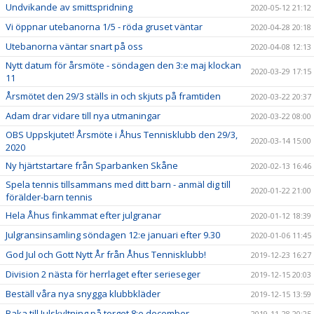
Undvikande av smittspridning
2020-05-12 21:12
Vi öppnar utebanorna 1/5 - röda gruset väntar
2020-04-28 20:18
Utebanorna väntar snart på oss
2020-04-08 12:13
Nytt datum för årsmöte - söndagen den 3:e maj klockan
2020-03-29 17:15
11
Årsmötet den 29/3 ställs in och skjuts på framtiden
2020-03-22 20:37
Adam drar vidare till nya utmaningar
2020-03-22 08:00
OBS Uppskjutet! Årsmöte i Åhus Tennisklubb den 29/3,
2020-03-14 15:00
2020
Ny hjärtstartare från Sparbanken Skåne
2020-02-13 16:46
Spela tennis tillsammans med ditt barn - anmäl dig till
2020-01-22 21:00
förälder-barn tennis
Hela Åhus finkammat efter julgranar
2020-01-12 18:39
Julgransinsamling söndagen 12:e januari efter 9.30
2020-01-06 11:45
God Jul och Gott Nytt År från Åhus Tennisklubb!
2019-12-23 16:27
Division 2 nästa för herrlaget efter serieseger
2019-12-15 20:03
Beställ våra nya snygga klubbkläder
2019-12-15 13:59
Baka till Julskyltning på torget 8:e december
2019-11-28 20:25