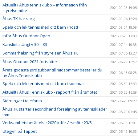
Aktuellt i Åhus tennisklubb – information från
2021-09-08 19:05
styrelsemöte
Åhus TK har sorg
2021-09-06 15:24
Spela och lek tennis med ditt barn i höst!
2021-09-01 18:09
Inför Åhus Outdoor Open
2021-07-23 17:09
Kansliet stängt v 30 -- 33
2021-07-14 10:38
Sommarhälsning från styrelsen Åhus TK
2021-07-05 13:27
Åhus Outdoor 2021 fortsätter
2021-06-21 16:57
Årets godaste jordgubbar till midsommar beställer du
2021-06-13 08:28
av Åhus Tennisklubb
Spela och lek tennis med ditt barn i sommar
2021-05-30 15:39
Aktuellt i Åhus Tennisklubb - rapport från årsmötet
2021-05-23 16:59
Störningar i telefonin
2021-05-20 09:27
Åhus TK startar secondhand försäljning av tenniskläder
2021-05-20 07:45
mm
Verksamhetsberättelse 2020 inför årsmöte 23/5
2021-05-18 16:01
Utegym på Täppet
2021-05-12 10:33