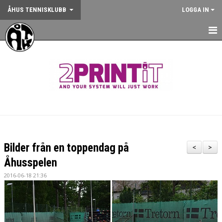
ÅHUS TENNISKLUBB
LOGGA IN
HEM
NYHETER
OM KLUBBEN
KONTAKT
BOKA BANA
Bilder från en toppendag på
<
>
ANMÄLAN AKTIVITET
Åhusspelen
2016-06-18 21:36
KALENDER
GYM
KÖP KLUBBKLÄDER