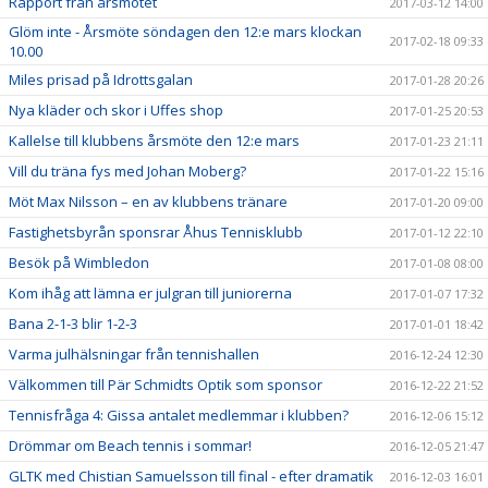
Rapport från årsmötet
2017-03-12 14:00
Glöm inte - Årsmöte söndagen den 12:e mars klockan
2017-02-18 09:33
10.00
Miles prisad på Idrottsgalan
2017-01-28 20:26
Nya kläder och skor i Uffes shop
2017-01-25 20:53
Kallelse till klubbens årsmöte den 12:e mars
2017-01-23 21:11
Vill du träna fys med Johan Moberg?
2017-01-22 15:16
Möt Max Nilsson – en av klubbens tränare
2017-01-20 09:00
Fastighetsbyrån sponsrar Åhus Tennisklubb
2017-01-12 22:10
Besök på Wimbledon
2017-01-08 08:00
Kom ihåg att lämna er julgran till juniorerna
2017-01-07 17:32
Bana 2-1-3 blir 1-2-3
2017-01-01 18:42
Varma julhälsningar från tennishallen
2016-12-24 12:30
Välkommen till Pär Schmidts Optik som sponsor
2016-12-22 21:52
Tennisfråga 4: Gissa antalet medlemmar i klubben?
2016-12-06 15:12
Drömmar om Beach tennis i sommar!
2016-12-05 21:47
GLTK med Chistian Samuelsson till final - efter dramatik
2016-12-03 16:01