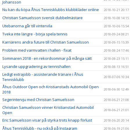
Johansson
Nu kan du köpa Åhus Tennisklubbs klubbkläder online
2018-10-21 20:17
Christian Samuelsson svensk dubbelmästare
2018-10-08 14:15
Utebanorna går till vintervila
2018-10-06 15:54
Tveka inte längre - börja spela tennis
2018-09-24 08:21
Karriärens andra future till Christian Samuelsson
2018-09-15 15:39
Problem med varmvatten i hallen - fixat
2018-08-24 17:46
Sommaren 2018 - en rekordsommar på många sätt
2018-08-23 15:11
Lysande uppgradering av tennishallen
2018-08-13 16:51
Ledigt extrajobb - assisterande tränare i Åhus
2018-07-06 10:34
Tennisklubb
Åhus Outdoor Open och Kristianstads Automobil Open
2018-06-30 12:49
2018
Segerintervju med Christian Samuelsson
2018-06-21 21:08
Christian Samuelsson vinner Kristianstad Automobil
2018-06-21 21:01
Open
Eric Samuelsson visar på styrka trots knapp förlust
2018-06-20 20:14
Åhus Tennisklubb - nu också på Instagram
2018-06-19 21:06