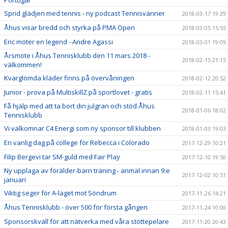
Portugal
Sprid glädjen med tennis - ny podcast Tennisvänner
2018-03-17 19:29
Åhus visar bredd och styrka på PMA Open
2018-03-05 15:55
Eric möter en legend - Andre Agassi
2018-03-01 19:09
Årsmöte i Åhus Tennisklubb den 11 mars 2018 -
2018-02-15 21:15
välkommen!
Kvarglömda kläder finns på övervåningen
2018-02-12 20:52
Junior - prova på MultiskillZ på sportlovet - gratis
2018-02-11 15:41
Få hjälp med att ta bort din julgran och stöd Åhus
2018-01-06 18:02
Tennisklubb
Vi välkomnar C4 Energi som ny sponsor till klubben
2018-01-03 19:03
En vanlig dag på college för Rebecca i Colorado
2017-12-29 10:21
Filip Bergevi tar SM-guld med Fair Play
2017-12-10 19:50
Ny upplaga av förälder-barn träning - anmäl innan 9:e
2017-12-02 10:51
januari
Viktig seger för A-laget mot Söndrum
2017-11-26 14:21
Åhus Tennisklubb - över 500 för första gången
2017-11-24 10:00
Sponsorskväll för att nätverka med våra stöttepelare
2017-11-20 20:43