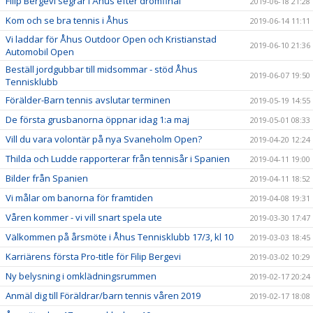
Filip Bergevi segrar i Åhus efter drömfinal
2019-06-18 21:28
Kom och se bra tennis i Åhus
2019-06-14 11:11
Vi laddar för Åhus Outdoor Open och Kristianstad
2019-06-10 21:36
Automobil Open
Beställ jordgubbar till midsommar - stöd Åhus
2019-06-07 19:50
Tennisklubb
Förälder-Barn tennis avslutar terminen
2019-05-19 14:55
De första grusbanorna öppnar idag 1:a maj
2019-05-01 08:33
Vill du vara volontär på nya Svaneholm Open?
2019-04-20 12:24
Thilda och Ludde rapporterar från tennisår i Spanien
2019-04-11 19:00
Bilder från Spanien
2019-04-11 18:52
Vi målar om banorna för framtiden
2019-04-08 19:31
Våren kommer - vi vill snart spela ute
2019-03-30 17:47
Välkommen på årsmöte i Åhus Tennisklubb 17/3, kl 10
2019-03-03 18:45
Karriärens första Pro-title för Filip Bergevi
2019-03-02 10:29
Ny belysning i omklädningsrummen
2019-02-17 20:24
Anmäl dig till Föräldrar/barn tennis våren 2019
2019-02-17 18:08