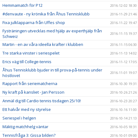
Hemmamatch för P12
2016-12-02 18:30
#denvaute - ny krönika från Åhus Tennisklubb
2016-11-29 21:46
Fixa julklapparna från Uffes shop
2016-11-22 19:47
Fysträningen utvecklas med hjälp av experthjälp från
2016-11-15 19:37
Schweiz
Martin - en av våra ideella krafter i klubben
2016-11-15 06:30
Tre starka vinster i seriespelet
2016-11-13 14:02
Erics väg till College-tennis
2016-11-12 17:05
Åhus Tennisklubb bjuder in till prova-på-tennis under
2016-11-01 19:07
höstlovet
Rapport från seriematcherna
2016-10-30 19:31
Ny kraft på kansliet - Jan Persson
2016-10-26 21:26
Anmäl dig till Cardio tennis tisdagen 25/10!
2016-10-23 20:27
Ett halvår med ny styrelse
2016-10-16 11:00
Seriespel i helgen
2016-10-14 21:13
Mäktig matchhelg väntar
2016-10-05 18:31
Tennisfråga 3: Gissa bilden?
2016-10-01 09:00