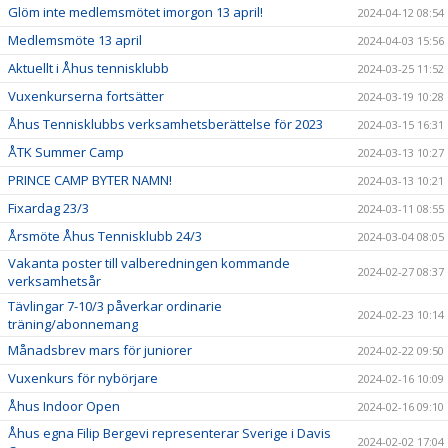
Glöm inte medlemsmötet imorgon 13 april!
2024-04-12 08:54
Medlemsmöte 13 april
2024-04-03 15:56
Aktuellt i Åhus tennisklubb
2024-03-25 11:52
Vuxenkurserna fortsätter
2024-03-19 10:28
Åhus Tennisklubbs verksamhetsberättelse för 2023
2024-03-15 16:31
ÅTK Summer Camp
2024-03-13 10:27
PRINCE CAMP BYTER NAMN!
2024-03-13 10:21
Fixardag 23/3
2024-03-11 08:55
Årsmöte Åhus Tennisklubb 24/3
2024-03-04 08:05
Vakanta poster till valberedningen kommande
2024-02-27 08:37
verksamhetsår
Tävlingar 7-10/3 påverkar ordinarie
2024-02-23 10:14
träning/abonnemang
Månadsbrev mars för juniorer
2024-02-22 09:50
Vuxenkurs för nybörjare
2024-02-16 10:09
Åhus Indoor Open
2024-02-16 09:10
Åhus egna Filip Bergevi representerar Sverige i Davis
2024-02-02 17:04