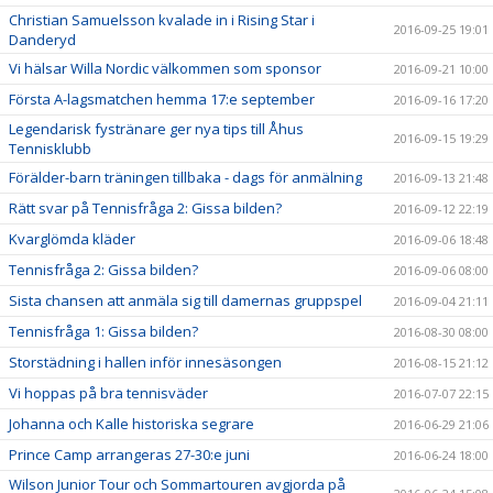
Christian Samuelsson kvalade in i Rising Star i
2016-09-25 19:01
Danderyd
Vi hälsar Willa Nordic välkommen som sponsor
2016-09-21 10:00
Första A-lagsmatchen hemma 17:e september
2016-09-16 17:20
Legendarisk fystränare ger nya tips till Åhus
2016-09-15 19:29
Tennisklubb
Förälder-barn träningen tillbaka - dags för anmälning
2016-09-13 21:48
Rätt svar på Tennisfråga 2: Gissa bilden?
2016-09-12 22:19
Kvarglömda kläder
2016-09-06 18:48
Tennisfråga 2: Gissa bilden?
2016-09-06 08:00
Sista chansen att anmäla sig till damernas gruppspel
2016-09-04 21:11
Tennisfråga 1: Gissa bilden?
2016-08-30 08:00
Storstädning i hallen inför innesäsongen
2016-08-15 21:12
Vi hoppas på bra tennisväder
2016-07-07 22:15
Johanna och Kalle historiska segrare
2016-06-29 21:06
Prince Camp arrangeras 27-30:e juni
2016-06-24 18:00
Wilson Junior Tour och Sommartouren avgjorda på