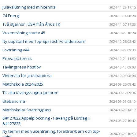
Julavslutning med minitennis
2024-11-28 17:15
C4 Energi
2024-11-14 08:24
Två stjärnor i USA från Åhus TK
2024-11-07 17:33
Vuxenträning start v.45
2024-10-29 10:24
Ny uppstart med Top-Spin och Förälder/barn
2024-10-25 08:42
Lovträning v44
2024-10-22 09:30
Prova på tennis
2024-10-21 11:50
Tävlingsresa höstlov
2024-10-10 09:03
Vintervila för grusbanorna
2024-10-08 08:04
Matchskola 2024-2025
2024-09-25 08:42
Till alla tävlingssugna juniorer!
2024-09-12 09:36
Utebanorna
2024-09-09 08:10
Matchskola/ Sparringpass
2024-08-29 14:17
&#127822;Äppelplockning - Haväng på Lördag !
2024-08-27 10:42
&#127823;
Ny termin med vuxenträning, föräldrar/barn och top-
2024-08-23 10:50
spin!