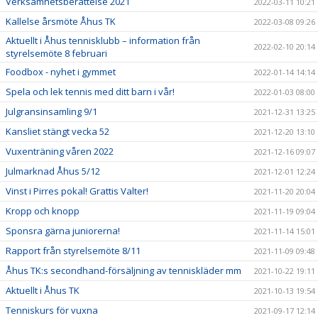
Verksamhetsberättelse 2021
2022-03-11 10:21
Kallelse årsmöte Åhus TK
2022-03-08 09:26
Aktuellt i Åhus tennisklubb – information från
2022-02-10 20:14
styrelsemöte 8 februari
Foodbox - nyhet i gymmet
2022-01-14 14:14
Spela och lek tennis med ditt barn i vår!
2022-01-03 08:00
Julgransinsamling 9/1
2021-12-31 13:25
Kansliet stängt vecka 52
2021-12-20 13:10
Vuxenträning våren 2022
2021-12-16 09:07
Julmarknad Åhus 5/12
2021-12-01 12:24
Vinst i Pirres pokal! Grattis Valter!
2021-11-20 20:04
Kropp och knopp
2021-11-19 09:04
Sponsra gärna juniorerna!
2021-11-14 15:01
Rapport från styrelsemöte 8/11
2021-11-09 09:48
Åhus TK:s secondhand-försäljning av tenniskläder mm
2021-10-22 19:11
Aktuellt i Åhus TK
2021-10-13 19:54
Tenniskurs för vuxna
2021-09-17 12:14