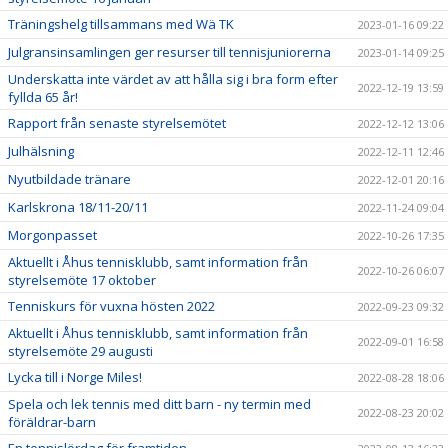
Träningshelg tillsammans med Wä TK
2023-01-16 09:22
Julgransinsamlingen ger resurser till tennisjuniorerna
2023-01-14 09:25
Underskatta inte värdet av att hålla sig i bra form efter
2022-12-19 13:59
fyllda 65 år!
Rapport från senaste styrelsemötet
2022-12-12 13:06
Julhälsning
2022-12-11 12:46
Nyutbildade tränare
2022-12-01 20:16
Karlskrona 18/11-20/11
2022-11-24 09:04
Morgonpasset
2022-10-26 17:35
Aktuellt i Åhus tennisklubb, samt information från
2022-10-26 06:07
styrelsemöte 17 oktober
Tenniskurs för vuxna hösten 2022
2022-09-23 09:32
Aktuellt i Åhus tennisklubb, samt information från
2022-09-01 16:58
styrelsemöte 29 augusti
Lycka till i Norge Miles!
2022-08-28 18:06
Spela och lek tennis med ditt barn - ny termin med
2022-08-23 20:02
föräldrar-barn