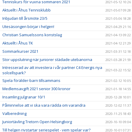
Tenniskurs för vuxna sommaren 2021
2021-05-12 10:26
Aktuellt i Åhus Tennisklubb
2021-05-07 09:28
Inbjudan till årsmöte 23/5
2021-05-06 18:28
Utesäsongen börjar i helgen!
2021-04-29 21:16
Christian Samuelssons konstslag
2021-04-13 09:22
Aktuellt i Åhus TK
2021-04-12 21:29
Sommarkurser 2021
2021-03-31 12:18
Stor uppslutning när juniorer städade utebanorna
2021-03-28 21:59
Intresserad av att investera i vår partner C4 Energis nya
2021-03-22 15:52
solcellspark?
Spela förälder-barn tillsammans
2021-02-12 10:05
Medlemsavgift 2021 senior 300 kronor
2021-01-18 14:55
Insamling julgranar 10/1
2020-12-28 10:01
Påminnelse att vi ska vara rädda om varandra
2020-12-02 11:37
Valberedning
2020-11-25 18:43
Juniortävling Tretorn Open Helsingborg
2020-10-10 09:04
Till helgen rivstartar seriespelet - vem spelar var?
2020-10-01 07:31