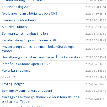
En tennislördag för framtiden
2022-08-13 16:23
Tennisens dag 20/8
2022-08-08 19:51
Nya banor - gamla börjar tas bort 13/8
2022-07-30 15:11
Evenemang Åhus beach
2022-07-01 12:06
Aktuellt i klubben
2022-06-17 11:47
Sommarstängt inomhus i hallen
2022-06-13 10:50
Kansliet stängt 15 juni-6 juli samt v. 28
2022-06-08 19:41
Privatträning i tennis i sommar - boka våra duktiga
2022-06-08 11:44
tränare
Beställ jordgubbar till midsommar av Åhus Tennisklubb
2022-06-06 15:41
Inför Åhus Outdoor Open 11-19/6
2022-05-21 14:32
Vuxenkurs i sommar
2022-05-04 13:30
Kurs HLR
2022-04-21 09:47
Tävling i helgen
2022-03-25 04:26
Bokning av sommarkurs är öppen!
2022-03-23 06:42
Omläggning av fyra grusbanor vid Åhus tennisklubbs
2022-03-20 19:06
anläggning i Täppet