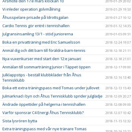
Årsmöte den 17:e mars klockan 10
2019-01-29 20:02
Vi inleder operation golvmålning
2019-01-29 19:53
Åhusspelare prisade på Idrottsgalan
2019-01-27 10:12
Cardio Tennis gör entré i tennishallen
2019-01-12 14:35
Julgransinsamling 13/1 - stöd juniorerna
2019-01-05 09:51
Boka en privatträning med Eric Samuelsson
2018-12-24 19:07
Anmäl dig och ditt barn till föräldra-barn-tennis
2018-12-18 21:11
Nya vuxenkurser med start den 12:e januari
2018-12-18 21:01
Anmälan till sommarträning Junior i Täppet öppen
2018-12-17 09:00
Julklappstips - beställ klubbkläder från Åhus
2018-12-16 13:40
Tennisklubb
Boka ett extra träningspass med Tomas under jullovet
2018-12-13 15:43
Julmarknad i byn och Åhus Tennisklubb sprider julglädje
2018-12-09 20:27
Ändrade öppettider på helgerna i tennishallen
2018-12-08 09:00
Varför sponsrar C4 Energi Åhus Tennisklubb?
2018-12-07 10:42
Sista lysrören bytta
2018-11-15 12:32
Extra träningspass med vår nye tränare Tomas
2018-10-26 15:21