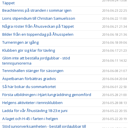
2016-06-24 15:08
Täppet
Beachtennis på stranden i sommar igen
2016-06-23 22:25
Lions stipendium till Christian Samuelsson
2016-06-22 11:00
Några röster från Åhusveckan på Täppet
2016-06-21 21:34
Bilder från en toppendag på Åhusspelen
2016-06-18 21:36
Turneringen är igång
2016-06-18 09:06
Klubben gör sig klar för tävling
2016-06-17 21:23
Glöm inte att beställa jordgubbar - stöd
2016-06-11 14:32
tennisjuniorerna
Tennishallen stänger för säsongen
2016-06-08 21:07
Äspetbanan förbättras gradvis
2016-06-04 20:04
Så här bokar du sommarkortet
2016-06-01 22:50
Första utbildningen i Hjärt-lungräddning genomförd
2016-05-28 21:00
Helgens aktiviteter i tennisklubben
2016-05-28 08:13
Ladda för vår Åhustävling 18-23:e juni
2016-05-22 20:55
A-laget och H-45 i farten i helgen
2016-05-22 20:19
Stöd juniorverksamheten - beställ jordgubbar till