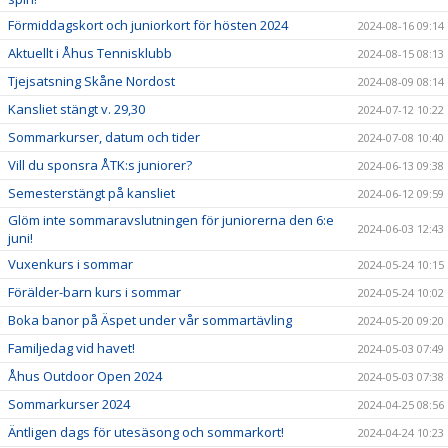
Förmiddagskort och juniorkort för hösten 2024
2024-08-16 09:14
Aktuellt i Åhus Tennisklubb
2024-08-15 08:13
Tjejsatsning Skåne Nordost
2024-08-09 08:14
Kansliet stängt v. 29,30
2024-07-12 10:22
Sommarkurser, datum och tider
2024-07-08 10:40
Vill du sponsra ÅTK:s juniorer?
2024-06-13 09:38
Semesterstängt på kansliet
2024-06-12 09:59
Glöm inte sommaravslutningen för juniorerna den 6:e
2024-06-03 12:43
juni!
Vuxenkurs i sommar
2024-05-24 10:15
Förälder-barn kurs i sommar
2024-05-24 10:02
Boka banor på Äspet under vår sommartävling
2024-05-20 09:20
Familjedag vid havet!
2024-05-03 07:49
Åhus Outdoor Open 2024
2024-05-03 07:38
Sommarkurser 2024
2024-04-25 08:56
Äntligen dags för utesäsong och sommarkort!
2024-04-24 10:23