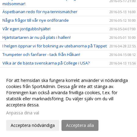
2016-05-17 21:00
midsommar!
Äspetbanan redo för nya tennismatcher
2016-05-13 16:00
Några frågor till vår nye ordförande
2016-05-12 10:00
Vår egen jordgubbshjälte!
2016-05-04 07:00
Hjärtstartaren är nu på plats i hallen!
2016-05-01 10:00
I helgen öppnar vi för bokning av utebanorna på Täppet
2016-04-28 22:55
Trumpeter och fanfarer - tack från Håkan!
2016-04-15 08:12
Vilka är de bästa svenskarna på College i USA?
2016-04-13 15:56
Äspetbanan - slutet eller början på något nytt?
2016-04-11 09:00
Senior Sport School
För att hemsidan ska fungera korrekt använder vi nödvändiga
2016-04-10 09:00
cookies från SportAdmin. Dessa går inte att stänga av.
Vi hälsar Björn välkommen till Åhus Tennisklubb
2016-04-07 18:11
Föreningen kan också använda frivilliga cookies, t.ex. för
Taktikhörnan del 7 - Matchstrategi
2016-04-04 23:05
statistik eller marknadsföring. Du väljer själv om du vill
acceptera dessa.
Nya banpriser från 1:a april 2016
2016-03-29 22:00
Anpassa dina val
Ordförande med hjärtat som klappar för klubben
2016-03-23 16:00
Rapport från Årsmötet
2016-03-13 19:07
Acceptera nödvändiga
Acceptera alla
Information inför årsmötet på söndag 13:e mars kl 16.00
2016-03-09 22:50