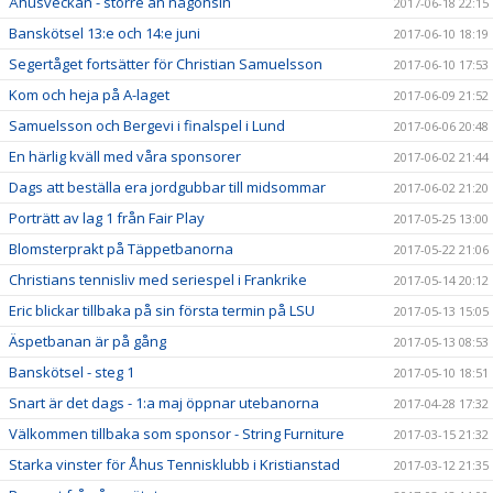
Åhusveckan - större än någonsin
2017-06-18 22:15
Banskötsel 13:e och 14:e juni
2017-06-10 18:19
Segertåget fortsätter för Christian Samuelsson
2017-06-10 17:53
Kom och heja på A-laget
2017-06-09 21:52
Samuelsson och Bergevi i finalspel i Lund
2017-06-06 20:48
En härlig kväll med våra sponsorer
2017-06-02 21:44
Dags att beställa era jordgubbar till midsommar
2017-06-02 21:20
Porträtt av lag 1 från Fair Play
2017-05-25 13:00
Blomsterprakt på Täppetbanorna
2017-05-22 21:06
Christians tennisliv med seriespel i Frankrike
2017-05-14 20:12
Eric blickar tillbaka på sin första termin på LSU
2017-05-13 15:05
Äspetbanan är på gång
2017-05-13 08:53
Banskötsel - steg 1
2017-05-10 18:51
Snart är det dags - 1:a maj öppnar utebanorna
2017-04-28 17:32
Välkommen tillbaka som sponsor - String Furniture
2017-03-15 21:32
Starka vinster för Åhus Tennisklubb i Kristianstad
2017-03-12 21:35