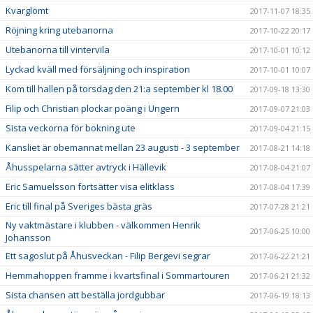
Kvarglömt
2017-11-07 18:35
Röjning kring utebanorna
2017-10-22 20:17
Utebanorna till vintervila
2017-10-01 10:12
Lyckad kväll med försäljning och inspiration
2017-10-01 10:07
Kom till hallen på torsdag den 21:a september kl 18.00
2017-09-18 13:30
Filip och Christian plockar poäng i Ungern
2017-09-07 21:03
Sista veckorna för bokning ute
2017-09-04 21:15
Kansliet är obemannat mellan 23 augusti - 3 september
2017-08-21 14:18
Åhusspelarna sätter avtryck i Hällevik
2017-08-04 21:07
Eric Samuelsson fortsätter visa elitklass
2017-08-04 17:39
Eric till final på Sveriges bästa gräs
2017-07-28 21:21
Ny vaktmästare i klubben - välkommen Henrik
2017-06-25 10:00
Johansson
Ett sagoslut på Åhusveckan - Filip Bergevi segrar
2017-06-22 21:21
Hemmahoppen framme i kvartsfinal i Sommartouren
2017-06-21 21:32
Sista chansen att beställa jordgubbar
2017-06-19 18:13