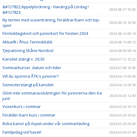
&#127822;Äppelplockning - Haväng på Lördag !
2024-08-27 10:42
&#127823;
Ny termin med vuxenträning, föräldrar/barn och top-
2024-08-23 10:50
spin!
Förmiddagskort och juniorkort för hösten 2024
2024-08-16 09:14
Aktuellt i Åhus Tennisklubb
2024-08-15 08:13
Tjejsatsning Skåne Nordost
2024-08-09 08:14
Kansliet stängt v. 29,30
2024-07-12 10:22
Sommarkurser, datum och tider
2024-07-08 10:40
Vill du sponsra ÅTK:s juniorer?
2024-06-13 09:38
Semesterstängt på kansliet
2024-06-12 09:59
Glöm inte sommaravslutningen för juniorerna den 6:e
2024-06-03 12:43
juni!
Vuxenkurs i sommar
2024-05-24 10:15
Förälder-barn kurs i sommar
2024-05-24 10:02
Boka banor på Äspet under vår sommartävling
2024-05-20 09:20
Familjedag vid havet!
2024-05-03 07:49