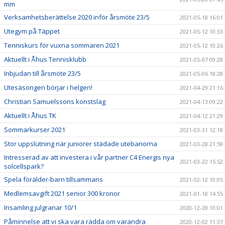
mm
Verksamhetsberättelse 2020 inför årsmöte 23/5
2021-05-18 16:01
Utegym på Täppet
2021-05-12 10:33
Tenniskurs för vuxna sommaren 2021
2021-05-12 10:26
Aktuellt i Åhus Tennisklubb
2021-05-07 09:28
Inbjudan till årsmöte 23/5
2021-05-06 18:28
Utesäsongen börjar i helgen!
2021-04-29 21:16
Christian Samuelssons konstslag
2021-04-13 09:22
Aktuellt i Åhus TK
2021-04-12 21:29
Sommarkurser 2021
2021-03-31 12:18
Stor uppslutning när juniorer städade utebanorna
2021-03-28 21:59
Intresserad av att investera i vår partner C4 Energis nya
2021-03-22 15:52
solcellspark?
Spela förälder-barn tillsammans
2021-02-12 10:05
Medlemsavgift 2021 senior 300 kronor
2021-01-18 14:55
Insamling julgranar 10/1
2020-12-28 10:01
Påminnelse att vi ska vara rädda om varandra
2020-12-02 11:37