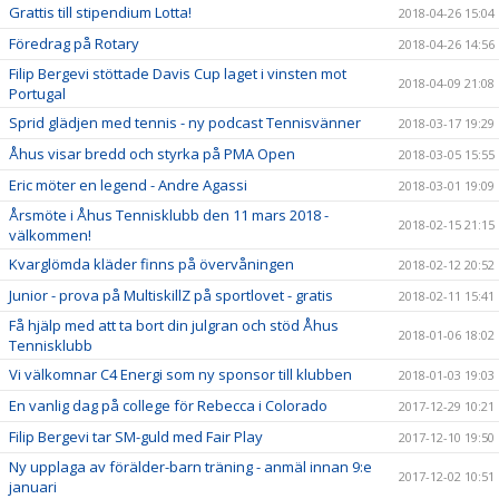
Grattis till stipendium Lotta!
2018-04-26 15:04
Föredrag på Rotary
2018-04-26 14:56
Filip Bergevi stöttade Davis Cup laget i vinsten mot
2018-04-09 21:08
Portugal
Sprid glädjen med tennis - ny podcast Tennisvänner
2018-03-17 19:29
Åhus visar bredd och styrka på PMA Open
2018-03-05 15:55
Eric möter en legend - Andre Agassi
2018-03-01 19:09
Årsmöte i Åhus Tennisklubb den 11 mars 2018 -
2018-02-15 21:15
välkommen!
Kvarglömda kläder finns på övervåningen
2018-02-12 20:52
Junior - prova på MultiskillZ på sportlovet - gratis
2018-02-11 15:41
Få hjälp med att ta bort din julgran och stöd Åhus
2018-01-06 18:02
Tennisklubb
Vi välkomnar C4 Energi som ny sponsor till klubben
2018-01-03 19:03
En vanlig dag på college för Rebecca i Colorado
2017-12-29 10:21
Filip Bergevi tar SM-guld med Fair Play
2017-12-10 19:50
Ny upplaga av förälder-barn träning - anmäl innan 9:e
2017-12-02 10:51
januari