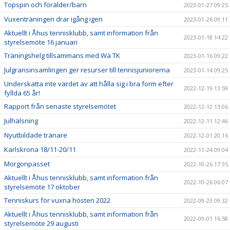
Topspin och förälder/barn
2023-01-27 09:25
Vuxenträningen drar igång igen
2023-01-26 09:11
Aktuellt i Åhus tennisklubb, samt information från
2023-01-18 14:22
styrelsemöte 16 januari
Träningshelg tillsammans med Wä TK
2023-01-16 09:22
Julgransinsamlingen ger resurser till tennisjuniorerna
2023-01-14 09:25
Underskatta inte värdet av att hålla sig i bra form efter
2022-12-19 13:59
fyllda 65 år!
Rapport från senaste styrelsemötet
2022-12-12 13:06
Julhälsning
2022-12-11 12:46
Nyutbildade tränare
2022-12-01 20:16
Karlskrona 18/11-20/11
2022-11-24 09:04
Morgonpasset
2022-10-26 17:35
Aktuellt i Åhus tennisklubb, samt information från
2022-10-26 06:07
styrelsemöte 17 oktober
Tenniskurs för vuxna hösten 2022
2022-09-23 09:32
Aktuellt i Åhus tennisklubb, samt information från
2022-09-01 16:58
styrelsemöte 29 augusti