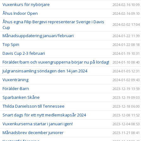
Vuxenkurs för nybörjare
2024-02-16 10:09
Åhus Indoor Open
2024-02-16 09:10
Åhus egna Filip Bergevi representerar Sverige i Davis
2024-02-02 17:04
Cup
Månadsuppdatering januari/februari
2024-01-22 11:39
Top Spin
2024-01-22 08:18
Davis Cup 2-3 februari
2024-01-19 10:31
Förälder/barn och vuxengrupperna börjar nu på lördag!
2024-01-10 08:40
Julgransinsamling söndagen den 14 jan 2024
2024-01-05 12:31
Vuxenträning
2024-01-02 09:43
Förälder-Barn
2023-12-19 13:59
Sparbanken Skåne
2023-12-19 09:03
Thilda Danielsson till Tennessee
2023-12-18 06:00
Snart dags för ett nytt medlemskapsår 2024
2023-12-08 11:52
Vuxenkurserna startar i januari igen!
2023-12-04 08:53
Månadsbrev december juniorer
2023-11-21 08:41