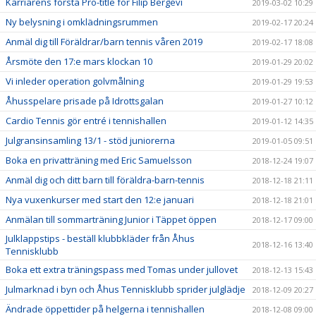
Karriärens första Pro-title för Filip Bergevi
2019-03-02 10:29
Ny belysning i omklädningsrummen
2019-02-17 20:24
Anmäl dig till Föräldrar/barn tennis våren 2019
2019-02-17 18:08
Årsmöte den 17:e mars klockan 10
2019-01-29 20:02
Vi inleder operation golvmålning
2019-01-29 19:53
Åhusspelare prisade på Idrottsgalan
2019-01-27 10:12
Cardio Tennis gör entré i tennishallen
2019-01-12 14:35
Julgransinsamling 13/1 - stöd juniorerna
2019-01-05 09:51
Boka en privatträning med Eric Samuelsson
2018-12-24 19:07
Anmäl dig och ditt barn till föräldra-barn-tennis
2018-12-18 21:11
Nya vuxenkurser med start den 12:e januari
2018-12-18 21:01
Anmälan till sommarträning Junior i Täppet öppen
2018-12-17 09:00
Julklappstips - beställ klubbkläder från Åhus
2018-12-16 13:40
Tennisklubb
Boka ett extra träningspass med Tomas under jullovet
2018-12-13 15:43
Julmarknad i byn och Åhus Tennisklubb sprider julglädje
2018-12-09 20:27
Ändrade öppettider på helgerna i tennishallen
2018-12-08 09:00