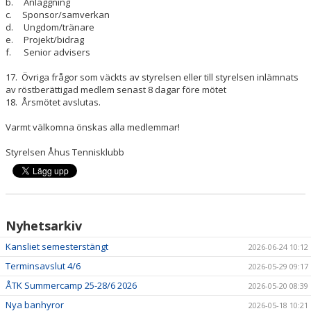
b. Anläggning
c. Sponsor/samverkan
d. Ungdom/tränare
e. Projekt/bidrag
f. Senior advisers
17. Övriga frågor som väckts av styrelsen eller till styrelsen inlämnats
av röstberättigad medlem senast 8 dagar före mötet
18. Årsmötet avslutas.
Varmt välkomna önskas alla medlemmar!
Styrelsen Åhus Tennisklubb
Nyhetsarkiv
Kansliet semesterstängt
2026-06-24 10:12
Terminsavslut 4/6
2026-05-29 09:17
ÅTK Summercamp 25-28/6 2026
2026-05-20 08:39
Nya banhyror
2026-05-18 10:21