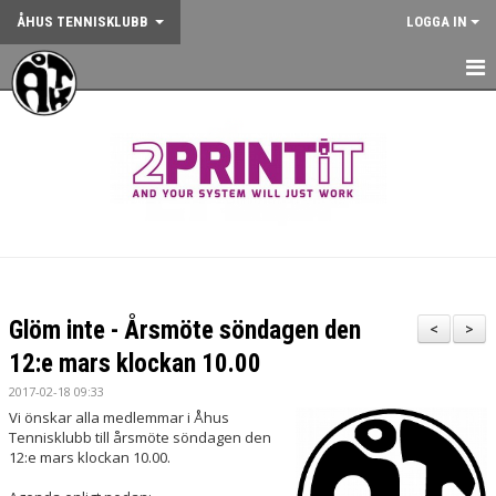
ÅHUS TENNISKLUBB
LOGGA IN
HEM
NYHETER
OM KLUBBEN
KONTAKT
BOKA BANA
Glöm inte - Årsmöte söndagen den
<
>
ANMÄLAN AKTIVITET
12:e mars klockan 10.00
2017-02-18 09:33
KALENDER
Vi önskar alla medlemmar i Åhus
Tennisklubb till årsmöte söndagen den
GYM
12:e mars klockan 10.00.
KÖP KLUBBKLÄDER