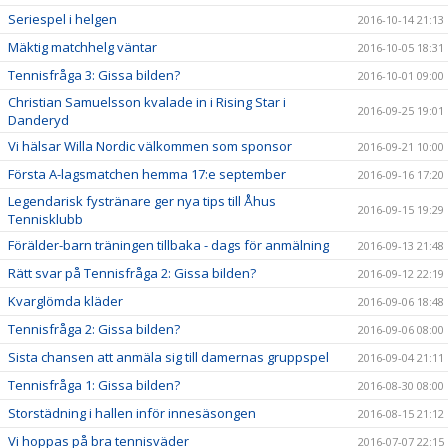
Seriespel i helgen
2016-10-14 21:13
Mäktig matchhelg väntar
2016-10-05 18:31
Tennisfråga 3: Gissa bilden?
2016-10-01 09:00
Christian Samuelsson kvalade in i Rising Star i
2016-09-25 19:01
Danderyd
Vi hälsar Willa Nordic välkommen som sponsor
2016-09-21 10:00
Första A-lagsmatchen hemma 17:e september
2016-09-16 17:20
Legendarisk fystränare ger nya tips till Åhus
2016-09-15 19:29
Tennisklubb
Förälder-barn träningen tillbaka - dags för anmälning
2016-09-13 21:48
Rätt svar på Tennisfråga 2: Gissa bilden?
2016-09-12 22:19
Kvarglömda kläder
2016-09-06 18:48
Tennisfråga 2: Gissa bilden?
2016-09-06 08:00
Sista chansen att anmäla sig till damernas gruppspel
2016-09-04 21:11
Tennisfråga 1: Gissa bilden?
2016-08-30 08:00
Storstädning i hallen inför innesäsongen
2016-08-15 21:12
Vi hoppas på bra tennisväder
2016-07-07 22:15