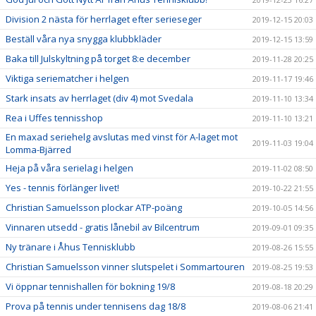
Division 2 nästa för herrlaget efter serieseger
2019-12-15 20:03
Beställ våra nya snygga klubbkläder
2019-12-15 13:59
Baka till Julskyltning på torget 8:e december
2019-11-28 20:25
Viktiga seriematcher i helgen
2019-11-17 19:46
Stark insats av herrlaget (div 4) mot Svedala
2019-11-10 13:34
Rea i Uffes tennisshop
2019-11-10 13:21
En maxad seriehelg avslutas med vinst för A-laget mot
2019-11-03 19:04
Lomma-Bjärred
Heja på våra serielag i helgen
2019-11-02 08:50
Yes - tennis förlänger livet!
2019-10-22 21:55
Christian Samuelsson plockar ATP-poäng
2019-10-05 14:56
Vinnaren utsedd - gratis lånebil av Bilcentrum
2019-09-01 09:35
Ny tränare i Åhus Tennisklubb
2019-08-26 15:55
Christian Samuelsson vinner slutspelet i Sommartouren
2019-08-25 19:53
Vi öppnar tennishallen för bokning 19/8
2019-08-18 20:29
Prova på tennis under tennisens dag 18/8
2019-08-06 21:41