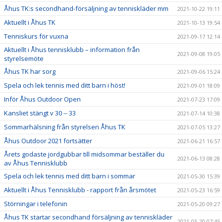
Åhus TK:s secondhand-försäljning av tenniskläder mm
2021-10-22 19:11
Aktuellt i Åhus TK
2021-10-13 19:54
Tenniskurs för vuxna
2021-09-17 12:14
Aktuellt i Åhus tennisklubb – information från
2021-09-08 19:05
styrelsemöte
Åhus TK har sorg
2021-09-06 15:24
Spela och lek tennis med ditt barn i höst!
2021-09-01 18:09
Inför Åhus Outdoor Open
2021-07-23 17:09
Kansliet stängt v 30 -- 33
2021-07-14 10:38
Sommarhälsning från styrelsen Åhus TK
2021-07-05 13:27
Åhus Outdoor 2021 fortsätter
2021-06-21 16:57
Årets godaste jordgubbar till midsommar beställer du
2021-06-13 08:28
av Åhus Tennisklubb
Spela och lek tennis med ditt barn i sommar
2021-05-30 15:39
Aktuellt i Åhus Tennisklubb - rapport från årsmötet
2021-05-23 16:59
Störningar i telefonin
2021-05-20 09:27
Åhus TK startar secondhand försäljning av tenniskläder
2021-05-20 07:45