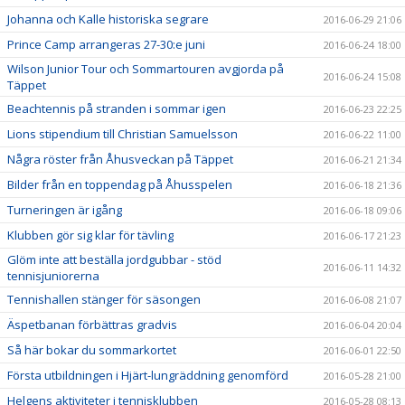
Johanna och Kalle historiska segrare
2016-06-29 21:06
Prince Camp arrangeras 27-30:e juni
2016-06-24 18:00
Wilson Junior Tour och Sommartouren avgjorda på
2016-06-24 15:08
Täppet
Beachtennis på stranden i sommar igen
2016-06-23 22:25
Lions stipendium till Christian Samuelsson
2016-06-22 11:00
Några röster från Åhusveckan på Täppet
2016-06-21 21:34
Bilder från en toppendag på Åhusspelen
2016-06-18 21:36
Turneringen är igång
2016-06-18 09:06
Klubben gör sig klar för tävling
2016-06-17 21:23
Glöm inte att beställa jordgubbar - stöd
2016-06-11 14:32
tennisjuniorerna
Tennishallen stänger för säsongen
2016-06-08 21:07
Äspetbanan förbättras gradvis
2016-06-04 20:04
Så här bokar du sommarkortet
2016-06-01 22:50
Första utbildningen i Hjärt-lungräddning genomförd
2016-05-28 21:00
Helgens aktiviteter i tennisklubben
2016-05-28 08:13