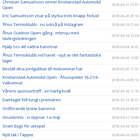
Christian Samuelsson vinner Kristianstad Automobil
2018-06-21 21:01
Open
Eric Samuelsson visar på styrka trots knapp förlust
2018-06-20 20:14
Åhus Tennisklubb - nu också på Instagram
2018-06-19 21:06
Åhus Outdoor Open igång - intervju med
2018-06-16 13:04
tävlingsledningen
Hjälp oss att vattna banorna!
2018-06-04 10:22
Åhus Tennisklubb vid havet - njut av det fantastiska
2018-06-03 15:00
läget
Beställ dina jordgubbar till midsommar här
2018-05-30 11:31
Kristianstad Automobil Open - Åhusspelen 16-21/6 -
2018-05-24 09:16
Välkomna!
Vårens sponsorträff - en härlig kväll
2018-05-18 11:10
Damlaget föll tungt i premiären
2018-05-13 20:21
Ordförande testar banorna
2018-04-29 08:09
Grustennis - vi öppnar 1:a maj!
2018-04-27 16:00
Snart dags för utespel
2018-04-26 16:31
Nytt tak i Täppet
2018-04-26 16:03