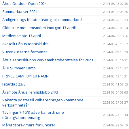
Åhus Outdoor Open 2024
2024-05-03 07:38
Sommarkurser 2024
2024-04-25 08:56
Äntligen dags för utesäsong och sommarkort!
2024-04-24 10:23
Glöm inte medlemsmötet imorgon 13 april!
2024-04-12 08:54
Medlemsmöte 13 april
2024-04-03 15:56
Aktuellt i Åhus tennisklubb
2024-03-25 11:52
Vuxenkurserna fortsätter
2024-03-19 10:28
Åhus Tennisklubbs verksamhetsberättelse för 2023
2024-03-15 16:31
ÅTK Summer Camp
2024-03-13 10:27
PRINCE CAMP BYTER NAMN!
2024-03-13 10:21
Fixardag 23/3
2024-03-11 08:55
Årsmöte Åhus Tennisklubb 24/3
2024-03-04 08:05
Vakanta poster till valberedningen kommande
2024-02-27 08:37
verksamhetsår
Tävlingar 7-10/3 påverkar ordinarie
2024-02-23 10:14
träning/abonnemang
Månadsbrev mars för juniorer
2024-02-22 09:50