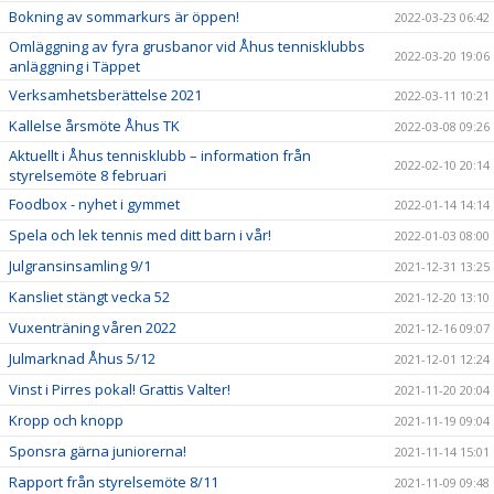
Bokning av sommarkurs är öppen!
2022-03-23 06:42
Omläggning av fyra grusbanor vid Åhus tennisklubbs
2022-03-20 19:06
anläggning i Täppet
Verksamhetsberättelse 2021
2022-03-11 10:21
Kallelse årsmöte Åhus TK
2022-03-08 09:26
Aktuellt i Åhus tennisklubb – information från
2022-02-10 20:14
styrelsemöte 8 februari
Foodbox - nyhet i gymmet
2022-01-14 14:14
Spela och lek tennis med ditt barn i vår!
2022-01-03 08:00
Julgransinsamling 9/1
2021-12-31 13:25
Kansliet stängt vecka 52
2021-12-20 13:10
Vuxenträning våren 2022
2021-12-16 09:07
Julmarknad Åhus 5/12
2021-12-01 12:24
Vinst i Pirres pokal! Grattis Valter!
2021-11-20 20:04
Kropp och knopp
2021-11-19 09:04
Sponsra gärna juniorerna!
2021-11-14 15:01
Rapport från styrelsemöte 8/11
2021-11-09 09:48