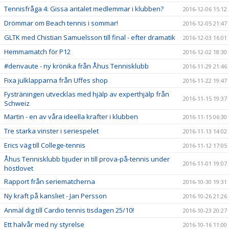
Tennisfråga 4: Gissa antalet medlemmar i klubben?
2016-12-06 15:12
Drömmar om Beach tennis i sommar!
2016-12-05 21:47
GLTK med Chistian Samuelsson till final - efter dramatik
2016-12-03 16:01
Hemmamatch för P12
2016-12-02 18:30
#denvaute - ny krönika från Åhus Tennisklubb
2016-11-29 21:46
Fixa julklapparna från Uffes shop
2016-11-22 19:47
Fysträningen utvecklas med hjälp av experthjälp från
2016-11-15 19:37
Schweiz
Martin - en av våra ideella krafter i klubben
2016-11-15 06:30
Tre starka vinster i seriespelet
2016-11-13 14:02
Erics väg till College-tennis
2016-11-12 17:05
Åhus Tennisklubb bjuder in till prova-på-tennis under
2016-11-01 19:07
höstlovet
Rapport från seriematcherna
2016-10-30 19:31
Ny kraft på kansliet - Jan Persson
2016-10-26 21:26
Anmäl dig till Cardio tennis tisdagen 25/10!
2016-10-23 20:27
Ett halvår med ny styrelse
2016-10-16 11:00