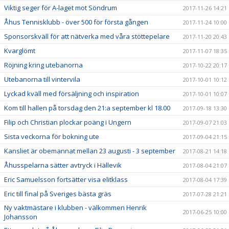
Viktig seger för A-laget mot Söndrum
2017-11-26 14:21
Åhus Tennisklubb - över 500 för första gången
2017-11-24 10:00
Sponsorskväll för att nätverka med våra stöttepelare
2017-11-20 20:43
Kvarglömt
2017-11-07 18:35
Röjning kring utebanorna
2017-10-22 20:17
Utebanorna till vintervila
2017-10-01 10:12
Lyckad kväll med försäljning och inspiration
2017-10-01 10:07
Kom till hallen på torsdag den 21:a september kl 18.00
2017-09-18 13:30
Filip och Christian plockar poäng i Ungern
2017-09-07 21:03
Sista veckorna för bokning ute
2017-09-04 21:15
Kansliet är obemannat mellan 23 augusti - 3 september
2017-08-21 14:18
Åhusspelarna sätter avtryck i Hällevik
2017-08-04 21:07
Eric Samuelsson fortsätter visa elitklass
2017-08-04 17:39
Eric till final på Sveriges bästa gräs
2017-07-28 21:21
Ny vaktmästare i klubben - välkommen Henrik
2017-06-25 10:00
Johansson