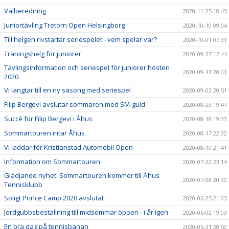
Valberedning
2020-11-25 18:43
Juniortävling Tretorn Open Helsingborg
2020-10-10 09:04
Till helgen rivstartar seriespelet - vem spelar var?
2020-10-01 07:31
Träningshelg för juniorer
2020-09-27 17:44
Tävlingsinformation och seriespel för juniorer hösten
2020-09-11 20:01
2020
Vi längtar till en ny säsong med seriespel
2020-09-03 20:51
Filip Bergevi avslutar sommaren med SM-guld
2020-08-23 19:47
Succé för Filip Bergevi i Åhus
2020-08-18 19:33
Sommartouren intar Åhus
2020-08-17 22:32
Vi laddar för Kristianstad Automobil Open
2020-08-10 21:41
Information om Sommartouren
2020-07-22 23:14
Glädjande nyhet: Sommartouren kommer till Åhus
2020-07-08 20:30
Tennisklubb
Soligt Prince Camp 2020 avslutat
2020-06-25 21:03
Jordgubbsbeställning till midsommar öppen - i år igen
2020-06-02 19:03
En bra dag på tennisbanan
2020-05-31 20:50