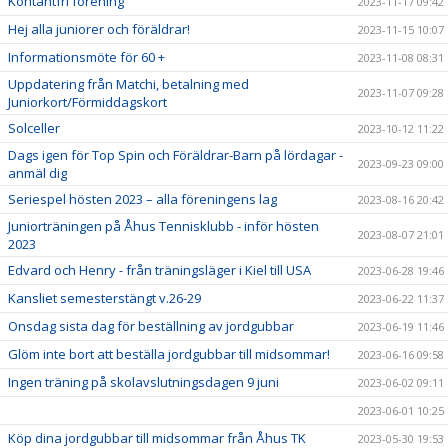
Kontantfri förening
2023-11-17 09:42
Hej alla juniorer och föräldrar!
2023-11-15 10:07
Informationsmöte för 60 +
2023-11-08 08:31
Uppdatering från Matchi, betalning med
2023-11-07 09:28
Juniorkort/Förmiddagskort
Solceller
2023-10-12 11:22
Dags igen för Top Spin och Föräldrar-Barn på lördagar -
2023-09-23 09:00
anmäl dig
Seriespel hösten 2023 – alla föreningens lag
2023-08-16 20:42
Juniorträningen på Åhus Tennisklubb - inför hösten
2023-08-07 21:01
2023
Edvard och Henry - från träningsläger i Kiel till USA
2023-06-28 19:46
Kansliet semesterstängt v.26-29
2023-06-22 11:37
Onsdag sista dag för beställning av jordgubbar
2023-06-19 11:46
Glöm inte bort att beställa jordgubbar till midsommar!
2023-06-16 09:58
Ingen träning på skolavslutningsdagen 9 juni
2023-06-02 09:11
2023-06-01 10:25
Köp dina jordgubbar till midsommar från Åhus TK
2023-05-30 19:53