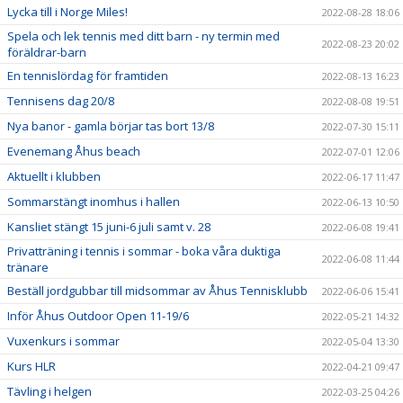
Lycka till i Norge Miles!
2022-08-28 18:06
Spela och lek tennis med ditt barn - ny termin med
2022-08-23 20:02
föräldrar-barn
En tennislördag för framtiden
2022-08-13 16:23
Tennisens dag 20/8
2022-08-08 19:51
Nya banor - gamla börjar tas bort 13/8
2022-07-30 15:11
Evenemang Åhus beach
2022-07-01 12:06
Aktuellt i klubben
2022-06-17 11:47
Sommarstängt inomhus i hallen
2022-06-13 10:50
Kansliet stängt 15 juni-6 juli samt v. 28
2022-06-08 19:41
Privatträning i tennis i sommar - boka våra duktiga
2022-06-08 11:44
tränare
Beställ jordgubbar till midsommar av Åhus Tennisklubb
2022-06-06 15:41
Inför Åhus Outdoor Open 11-19/6
2022-05-21 14:32
Vuxenkurs i sommar
2022-05-04 13:30
Kurs HLR
2022-04-21 09:47
Tävling i helgen
2022-03-25 04:26