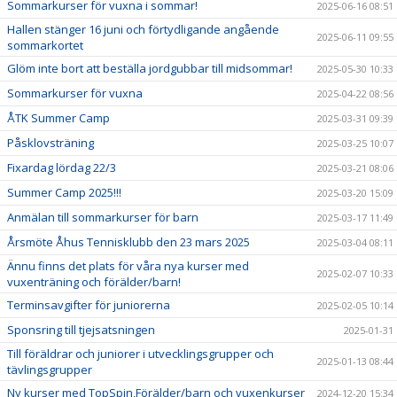
Sommarkurser för vuxna i sommar!
2025-06-16 08:51
Hallen stänger 16 juni och förtydligande angående
2025-06-11 09:55
sommarkortet
Glöm inte bort att beställa jordgubbar till midsommar!
2025-05-30 10:33
Sommarkurser för vuxna
2025-04-22 08:56
ÅTK Summer Camp
2025-03-31 09:39
Påsklovsträning
2025-03-25 10:07
Fixardag lördag 22/3
2025-03-21 08:06
Summer Camp 2025!!!
2025-03-20 15:09
Anmälan till sommarkurser för barn
2025-03-17 11:49
Årsmöte Åhus Tennisklubb den 23 mars 2025
2025-03-04 08:11
Ännu finns det plats för våra nya kurser med
2025-02-07 10:33
vuxenträning och förälder/barn!
Terminsavgifter för juniorerna
2025-02-05 10:14
Sponsring till tjejsatsningen
2025-01-31
Till föräldrar och juniorer i utvecklingsgrupper och
2025-01-13 08:44
tävlingsgrupper
Ny kurser med TopSpin,Förälder/barn och vuxenkurser
2024-12-20 15:34