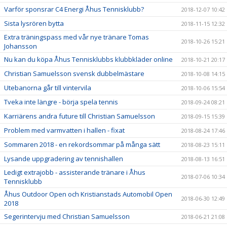
Varför sponsrar C4 Energi Åhus Tennisklubb?
2018-12-07 10:42
Sista lysrören bytta
2018-11-15 12:32
Extra träningspass med vår nye tränare Tomas
2018-10-26 15:21
Johansson
Nu kan du köpa Åhus Tennisklubbs klubbkläder online
2018-10-21 20:17
Christian Samuelsson svensk dubbelmästare
2018-10-08 14:15
Utebanorna går till vintervila
2018-10-06 15:54
Tveka inte längre - börja spela tennis
2018-09-24 08:21
Karriärens andra future till Christian Samuelsson
2018-09-15 15:39
Problem med varmvatten i hallen - fixat
2018-08-24 17:46
Sommaren 2018 - en rekordsommar på många sätt
2018-08-23 15:11
Lysande uppgradering av tennishallen
2018-08-13 16:51
Ledigt extrajobb - assisterande tränare i Åhus
2018-07-06 10:34
Tennisklubb
Åhus Outdoor Open och Kristianstads Automobil Open
2018-06-30 12:49
2018
Segerintervju med Christian Samuelsson
2018-06-21 21:08