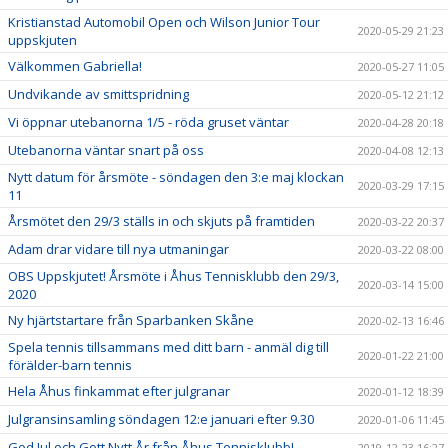
Kristianstad Automobil Open och Wilson Junior Tour
2020-05-29 21:23
uppskjuten
Välkommen Gabriella!
2020-05-27 11:05
Undvikande av smittspridning
2020-05-12 21:12
Vi öppnar utebanorna 1/5 - röda gruset väntar
2020-04-28 20:18
Utebanorna väntar snart på oss
2020-04-08 12:13
Nytt datum för årsmöte - söndagen den 3:e maj klockan
2020-03-29 17:15
11
Årsmötet den 29/3 ställs in och skjuts på framtiden
2020-03-22 20:37
Adam drar vidare till nya utmaningar
2020-03-22 08:00
OBS Uppskjutet! Årsmöte i Åhus Tennisklubb den 29/3,
2020-03-14 15:00
2020
Ny hjärtstartare från Sparbanken Skåne
2020-02-13 16:46
Spela tennis tillsammans med ditt barn - anmäl dig till
2020-01-22 21:00
förälder-barn tennis
Hela Åhus finkammat efter julgranar
2020-01-12 18:39
Julgransinsamling söndagen 12:e januari efter 9.30
2020-01-06 11:45
God Jul och Gott Nytt År från Åhus Tennisklubb!
2019-12-23 16:27