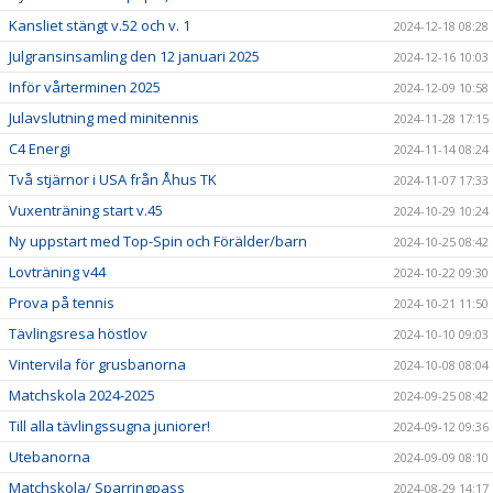
Kansliet stängt v.52 och v. 1
2024-12-18 08:28
Julgransinsamling den 12 januari 2025
2024-12-16 10:03
Inför vårterminen 2025
2024-12-09 10:58
Julavslutning med minitennis
2024-11-28 17:15
C4 Energi
2024-11-14 08:24
Två stjärnor i USA från Åhus TK
2024-11-07 17:33
Vuxenträning start v.45
2024-10-29 10:24
Ny uppstart med Top-Spin och Förälder/barn
2024-10-25 08:42
Lovträning v44
2024-10-22 09:30
Prova på tennis
2024-10-21 11:50
Tävlingsresa höstlov
2024-10-10 09:03
Vintervila för grusbanorna
2024-10-08 08:04
Matchskola 2024-2025
2024-09-25 08:42
Till alla tävlingssugna juniorer!
2024-09-12 09:36
Utebanorna
2024-09-09 08:10
Matchskola/ Sparringpass
2024-08-29 14:17