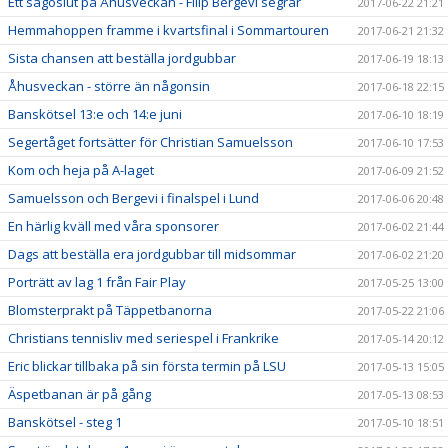
Ett sagoslut på Åhusveckan - Filip Bergevi segrar
2017-06-22 21:21
Hemmahoppen framme i kvartsfinal i Sommartouren
2017-06-21 21:32
Sista chansen att beställa jordgubbar
2017-06-19 18:13
Åhusveckan - större än någonsin
2017-06-18 22:15
Banskötsel 13:e och 14:e juni
2017-06-10 18:19
Segertåget fortsätter för Christian Samuelsson
2017-06-10 17:53
Kom och heja på A-laget
2017-06-09 21:52
Samuelsson och Bergevi i finalspel i Lund
2017-06-06 20:48
En härlig kväll med våra sponsorer
2017-06-02 21:44
Dags att beställa era jordgubbar till midsommar
2017-06-02 21:20
Porträtt av lag 1 från Fair Play
2017-05-25 13:00
Blomsterprakt på Täppetbanorna
2017-05-22 21:06
Christians tennisliv med seriespel i Frankrike
2017-05-14 20:12
Eric blickar tillbaka på sin första termin på LSU
2017-05-13 15:05
Äspetbanan är på gång
2017-05-13 08:53
Banskötsel - steg 1
2017-05-10 18:51