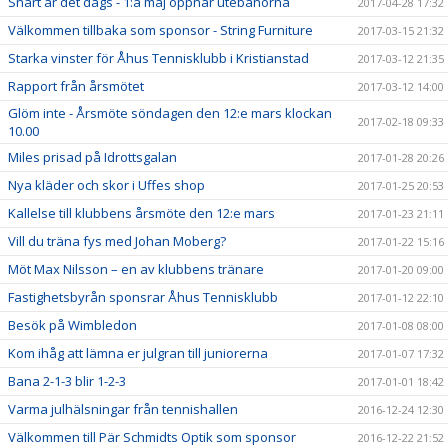
Snart är det dags - 1:a maj öppnar utebanorna
2017-04-28 17:32
Välkommen tillbaka som sponsor - String Furniture
2017-03-15 21:32
Starka vinster för Åhus Tennisklubb i Kristianstad
2017-03-12 21:35
Rapport från årsmötet
2017-03-12 14:00
Glöm inte - Årsmöte söndagen den 12:e mars klockan
2017-02-18 09:33
10.00
Miles prisad på Idrottsgalan
2017-01-28 20:26
Nya kläder och skor i Uffes shop
2017-01-25 20:53
Kallelse till klubbens årsmöte den 12:e mars
2017-01-23 21:11
Vill du träna fys med Johan Moberg?
2017-01-22 15:16
Möt Max Nilsson – en av klubbens tränare
2017-01-20 09:00
Fastighetsbyrån sponsrar Åhus Tennisklubb
2017-01-12 22:10
Besök på Wimbledon
2017-01-08 08:00
Kom ihåg att lämna er julgran till juniorerna
2017-01-07 17:32
Bana 2-1-3 blir 1-2-3
2017-01-01 18:42
Varma julhälsningar från tennishallen
2016-12-24 12:30
Välkommen till Pär Schmidts Optik som sponsor
2016-12-22 21:52