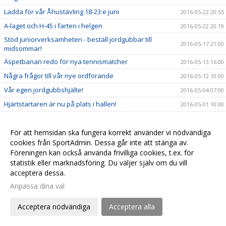
Ladda för vår Åhustävling 18-23:e juni
2016-05-22 20:55
A-laget och H-45 i farten i helgen
2016-05-22 20:19
Stöd juniorverksamheten - beställ jordgubbar till
2016-05-17 21:00
midsommar!
Äspetbanan redo för nya tennismatcher
2016-05-13 16:00
Några frågor till vår nye ordförande
2016-05-12 10:00
Vår egen jordgubbshjälte!
2016-05-04 07:00
Hjärtstartaren är nu på plats i hallen!
2016-05-01 10:00
I helgen öppnar vi för bokning av utebanorna på Täppet
2016-04-28 22:55
Trumpeter och fanfarer - tack från Håkan!
För att hemsidan ska fungera korrekt använder vi nödvändiga
2016-04-15 08:12
cookies från SportAdmin. Dessa går inte att stänga av.
Vilka är de bästa svenskarna på College i USA?
2016-04-13 15:56
Föreningen kan också använda frivilliga cookies, t.ex. för
Äspetbanan - slutet eller början på något nytt?
2016-04-11 09:00
statistik eller marknadsföring. Du väljer själv om du vill
acceptera dessa.
Senior Sport School
2016-04-10 09:00
Anpassa dina val
Vi hälsar Björn välkommen till Åhus Tennisklubb
2016-04-07 18:11
Taktikhörnan del 7 - Matchstrategi
2016-04-04 23:05
Acceptera nödvändiga
Acceptera alla
Nya banpriser från 1:a april 2016
2016-03-29 22:00