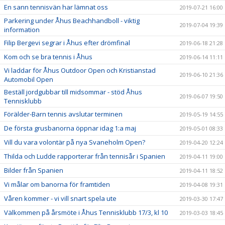
En sann tennisvän har lämnat oss
2019-07-21 16:00
Parkering under Åhus Beachhandboll - viktig
2019-07-04 19:39
information
Filip Bergevi segrar i Åhus efter drömfinal
2019-06-18 21:28
Kom och se bra tennis i Åhus
2019-06-14 11:11
Vi laddar för Åhus Outdoor Open och Kristianstad
2019-06-10 21:36
Automobil Open
Beställ jordgubbar till midsommar - stöd Åhus
2019-06-07 19:50
Tennisklubb
Förälder-Barn tennis avslutar terminen
2019-05-19 14:55
De första grusbanorna öppnar idag 1:a maj
2019-05-01 08:33
Vill du vara volontär på nya Svaneholm Open?
2019-04-20 12:24
Thilda och Ludde rapporterar från tennisår i Spanien
2019-04-11 19:00
Bilder från Spanien
2019-04-11 18:52
Vi målar om banorna för framtiden
2019-04-08 19:31
Våren kommer - vi vill snart spela ute
2019-03-30 17:47
Välkommen på årsmöte i Åhus Tennisklubb 17/3, kl 10
2019-03-03 18:45