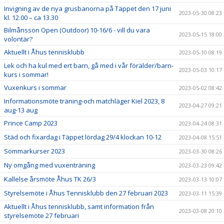
Invigning av de nya grusbanorna på Täppet den 17 juni
2023-05-30 08:23
kl. 12.00 – ca 13.30
Bilmånsson Open (Outdoor) 10-16/6 - vill du vara
2023-05-15 18:00
volontär?
Aktuellt i Åhus tennisklubb
2023-05-10 08:19
Lek och ha kul med ert barn, gå med i vår förälder/barn-
2023-05-03 10:17
kurs i sommar!
Vuxenkurs i sommar
2023-05-02 08:42
Informationsmöte träning-och matchläger Kiel 2023, 8
2023-04-27 09:21
aug-13 aug
Prince Camp 2023
2023-04-24 08:31
Städ och fixardag i Täppet lördag 29/4 klockan 10-12
2023-04-08 15:51
Sommarkurser 2023
2023-03-30 08:26
Ny omgång med vuxenträning
2023-03-23 09:42
Kallelse årsmöte Åhus TK 26/3
2023-03-13 10:07
Styrelsemöte i Åhus Tennisklubb den 27 februari 2023
2023-03-11 15:39
Aktuellt i Åhus tennisklubb, samt information från
2023-03-08 20:10
styrelsemöte 27 februari