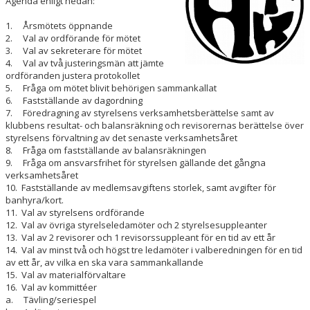
Agenda enligt nedan:
1. Årsmötets öppnande
ÅTK TRÄNINGSVERKSAMHET
2. Val av ordförande för mötet
3. Val av sekreterare för mötet
4. Val av två̊ justeringsmän att jämte
ordföranden justera protokollet
5. Fråga om mötet blivit behörigen sammankallat
6. Fastställande av dagordning
7. Föredragning av styrelsens verksamhetsberättelse samt av
klubbens resultat- och balansräkning och revisorernas berättelse över
styrelsens förvaltning av det senaste verksamhetsåret
8. Fråga om fastställande av balansräkningen
9. Fråga om ansvarsfrihet för styrelsen gällande det gångna
verksamhetsåret
10. Fastställande av medlemsavgiftens storlek, samt avgifter för
banhyra/kort.
11. Val av styrelsens ordförande
12. Val av övriga styrelseledamöter och 2 styrelsesuppleanter
13. Val av 2 revisorer och 1 revisorssuppleant för en tid av ett år
14. Val av minst två̊ och högst tre ledamöter i valberedningen för en tid
av ett år, av vilka en ska vara sammankallande
15. Val av materialförvaltare
16. Val av kommittéer
a. Tävling/seriespel