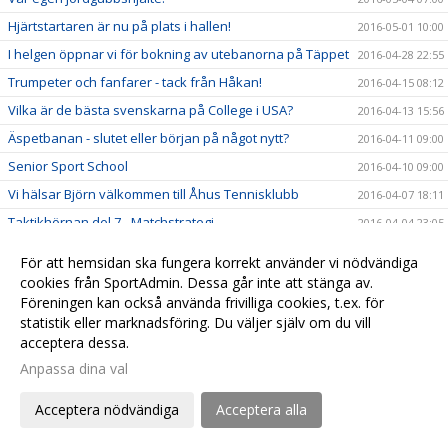
Hjärtstartaren är nu på plats i hallen!
2016-05-01 10:00
I helgen öppnar vi för bokning av utebanorna på Täppet
2016-04-28 22:55
Trumpeter och fanfarer - tack från Håkan!
2016-04-15 08:12
Vilka är de bästa svenskarna på College i USA?
2016-04-13 15:56
Äspetbanan - slutet eller början på något nytt?
2016-04-11 09:00
Senior Sport School
2016-04-10 09:00
Vi hälsar Björn välkommen till Åhus Tennisklubb
2016-04-07 18:11
Taktikhörnan del 7 - Matchstrategi
2016-04-04 23:05
Nya banpriser från 1:a april 2016
2016-03-29 22:00
För att hemsidan ska fungera korrekt använder vi nödvändiga
Ordförande med hjärtat som klappar för klubben
2016-03-23 16:00
cookies från SportAdmin. Dessa går inte att stänga av.
Föreningen kan också använda frivilliga cookies, t.ex. för
Rapport från Årsmötet
2016-03-13 19:07
statistik eller marknadsföring. Du väljer själv om du vill
Information inför årsmötet på söndag 13:e mars kl 16.00
2016-03-09 22:50
acceptera dessa.
En hjärtefråga för dig?
2016-03-06 10:00
Anpassa dina val
Taktikhörnan del 6 - Tips i dubbel
2016-03-03 17:00
Acceptera nödvändiga
Acceptera alla
Höstens succé tillbaka - anmäl dig till förälder-barn
2016-03-02 21:18
träning!