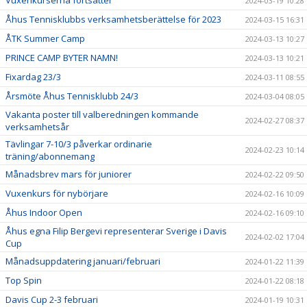
Vuxenkurserna fortsätter
2024-03-19 10:28
Åhus Tennisklubbs verksamhetsberättelse för 2023
2024-03-15 16:31
ÅTK Summer Camp
2024-03-13 10:27
PRINCE CAMP BYTER NAMN!
2024-03-13 10:21
Fixardag 23/3
2024-03-11 08:55
Årsmöte Åhus Tennisklubb 24/3
2024-03-04 08:05
Vakanta poster till valberedningen kommande
2024-02-27 08:37
verksamhetsår
Tävlingar 7-10/3 påverkar ordinarie
2024-02-23 10:14
träning/abonnemang
Månadsbrev mars för juniorer
2024-02-22 09:50
Vuxenkurs för nybörjare
2024-02-16 10:09
Åhus Indoor Open
2024-02-16 09:10
Åhus egna Filip Bergevi representerar Sverige i Davis
2024-02-02 17:04
Cup
Månadsuppdatering januari/februari
2024-01-22 11:39
Top Spin
2024-01-22 08:18
Davis Cup 2-3 februari
2024-01-19 10:31