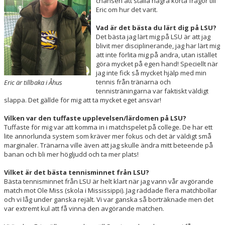
chansen att ställa några korta frågor till
Eric om hur det varit.
ÅTK TRÄNINGSVERKSAMHET
Vad är det bästa du lärt dig på LSU?
Det bästa jag lärt mig på LSU är att jag
blivit mer disciplinerande, jag har lärt mig
att inte förlita mig på andra, utan istället
göra mycket på egen hand! Speciellt när
jag inte fick så mycket hjälp med min
tennis från tränarna och
Eric är tillbaka i Åhus
tennisträningarna var faktiskt väldigt
slappa. Det gällde för mig att ta mycket eget ansvar!
Vilken var den tuffaste upplevelsen/lärdomen på LSU?
Tuffaste för mig var att komma in i matchspelet på college. De har ett
lite annorlunda system som kräver mer fokus och det är väldigt små
marginaler. Tränarna ville även att jag skulle ändra mitt beteende på
banan och bli mer högljudd och ta mer plats!
Vilket är det bästa tennisminnet från LSU?
Bästa tennisminnet från LSU är helt klart när jag vann vår avgörande
match mot Ole Miss (skola i Mississippi). Jag räddade flera matchbollar
och vi låg under ganska rejält. Vi var ganska så borträknade men det
var extremt kul att få vinna den avgörande matchen.