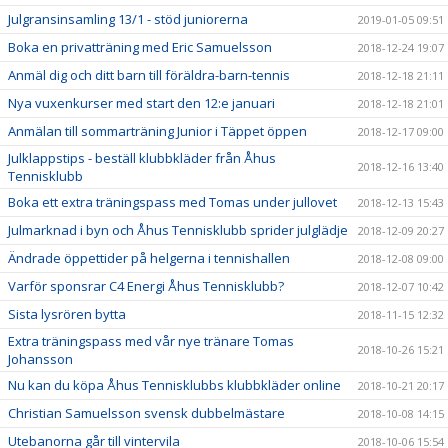
Julgransinsamling 13/1 - stöd juniorerna
2019-01-05 09:51
Boka en privatträning med Eric Samuelsson
2018-12-24 19:07
Anmäl dig och ditt barn till föräldra-barn-tennis
2018-12-18 21:11
Nya vuxenkurser med start den 12:e januari
2018-12-18 21:01
Anmälan till sommarträning Junior i Täppet öppen
2018-12-17 09:00
Julklappstips - beställ klubbkläder från Åhus
2018-12-16 13:40
Tennisklubb
Boka ett extra träningspass med Tomas under jullovet
2018-12-13 15:43
Julmarknad i byn och Åhus Tennisklubb sprider julglädje
2018-12-09 20:27
Ändrade öppettider på helgerna i tennishallen
2018-12-08 09:00
Varför sponsrar C4 Energi Åhus Tennisklubb?
2018-12-07 10:42
Sista lysrören bytta
2018-11-15 12:32
Extra träningspass med vår nye tränare Tomas
2018-10-26 15:21
Johansson
Nu kan du köpa Åhus Tennisklubbs klubbkläder online
2018-10-21 20:17
Christian Samuelsson svensk dubbelmästare
2018-10-08 14:15
Utebanorna går till vintervila
2018-10-06 15:54