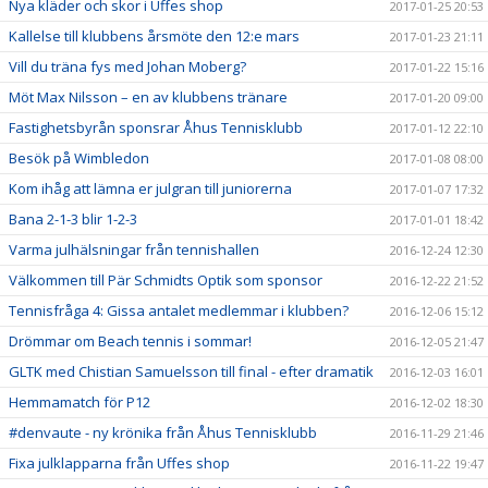
Nya kläder och skor i Uffes shop
2017-01-25 20:53
Kallelse till klubbens årsmöte den 12:e mars
2017-01-23 21:11
Vill du träna fys med Johan Moberg?
2017-01-22 15:16
Möt Max Nilsson – en av klubbens tränare
2017-01-20 09:00
Fastighetsbyrån sponsrar Åhus Tennisklubb
2017-01-12 22:10
Besök på Wimbledon
2017-01-08 08:00
Kom ihåg att lämna er julgran till juniorerna
2017-01-07 17:32
Bana 2-1-3 blir 1-2-3
2017-01-01 18:42
Varma julhälsningar från tennishallen
2016-12-24 12:30
Välkommen till Pär Schmidts Optik som sponsor
2016-12-22 21:52
Tennisfråga 4: Gissa antalet medlemmar i klubben?
2016-12-06 15:12
Drömmar om Beach tennis i sommar!
2016-12-05 21:47
GLTK med Chistian Samuelsson till final - efter dramatik
2016-12-03 16:01
Hemmamatch för P12
2016-12-02 18:30
#denvaute - ny krönika från Åhus Tennisklubb
2016-11-29 21:46
Fixa julklapparna från Uffes shop
2016-11-22 19:47