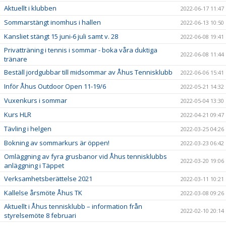
Aktuellt i klubben
2022-06-17 11:47
Sommarstängt inomhus i hallen
2022-06-13 10:50
Kansliet stängt 15 juni-6 juli samt v. 28
2022-06-08 19:41
Privatträning i tennis i sommar - boka våra duktiga
2022-06-08 11:44
tränare
Beställ jordgubbar till midsommar av Åhus Tennisklubb
2022-06-06 15:41
Inför Åhus Outdoor Open 11-19/6
2022-05-21 14:32
Vuxenkurs i sommar
2022-05-04 13:30
Kurs HLR
2022-04-21 09:47
Tävling i helgen
2022-03-25 04:26
Bokning av sommarkurs är öppen!
2022-03-23 06:42
Omläggning av fyra grusbanor vid Åhus tennisklubbs
2022-03-20 19:06
anläggning i Täppet
Verksamhetsberättelse 2021
2022-03-11 10:21
Kallelse årsmöte Åhus TK
2022-03-08 09:26
Aktuellt i Åhus tennisklubb – information från
2022-02-10 20:14
styrelsemöte 8 februari