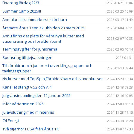
Fixardag lördag 22/3
2025-03-21 08:06
Summer Camp 2025!!!
2025-03-20 15:09
Anmälan till sommarkurser för barn
2025-03-17 11:49
Årsmöte Åhus Tennisklubb den 23 mars 2025
2025-03-04 08:11
Ännu finns det plats för våra nya kurser med
2025-02-07 10:33
vuxenträning och förälder/barn!
Terminsavgifter för juniorerna
2025-02-05 10:14
Sponsring till tjejsatsningen
2025-01-31
Till föräldrar och juniorer i utvecklingsgrupper och
2025-01-13 08:44
tävlingsgrupper
Ny kurser med TopSpin,Förälder/barn och vuxenkurser
2024-12-20 15:34
Kansliet stängt v.52 och v. 1
2024-12-18 08:28
Julgransinsamling den 12 januari 2025
2024-12-16 10:03
Inför vårterminen 2025
2024-12-09 10:58
Julavslutning med minitennis
2024-11-28 17:15
C4 Energi
2024-11-14 08:24
Två stjärnor i USA från Åhus TK
2024-11-07 17:33