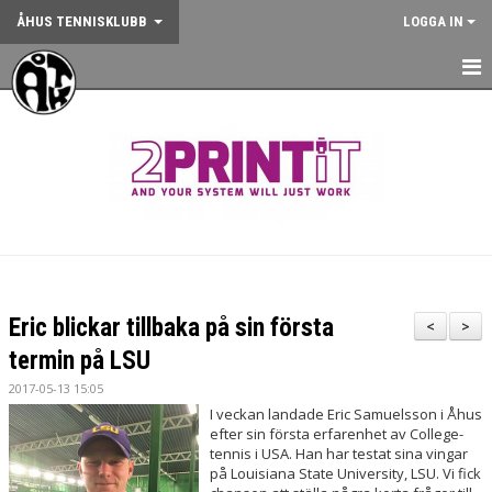
ÅHUS TENNISKLUBB
LOGGA IN
HEM
NYHETER
OM KLUBBEN
KONTAKT
BOKA BANA
Eric blickar tillbaka på sin första
<
>
ANMÄLAN AKTIVITET
termin på LSU
2017-05-13 15:05
KALENDER
I veckan landade Eric Samuelsson i Åhus
efter sin första erfarenhet av College-
GYM
tennis i USA. Han har testat sina vingar
på Louisiana State University, LSU. Vi fick
KÖP KLUBBKLÄDER