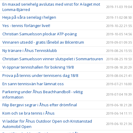
En maxad seriehelg avslutas med vinst för A-laget mot
2019-11-03 19:04
Lomma-Bjärred
Heja på våra serielag i helgen
2019-11-02 08:50
Yes - tennis förlänger livet!
2019-10-22 21:55
Christian Samuelsson plockar ATP-poäng
2019-10-05 14:56
Vinnaren utsedd - gratis lånebil av Bilcentrum
2019-09-01 09:35
Ny tränare i Åhus Tennisklubb
2019-08-26 15:55
Christian Samuelsson vinner slutspelet i Sommartouren
2019-08-25 19:53
Vi öppnar tennishallen för bokning 19/8
2019-08-18 20:29
Prova på tennis under tennisens dag 18/8
2019-08-06 21:41
En sann tennisvän har lämnat oss
2019-07-21 16:00
Parkering under Åhus Beachhandboll - viktig
2019-07-04 19:39
information
Filip Bergevi segrar i Åhus efter drömfinal
2019-06-18 21:28
Kom och se bra tennis i Åhus
2019-06-14 11:11
Vi laddar för Åhus Outdoor Open och Kristianstad
2019-06-10 21:36
Automobil Open