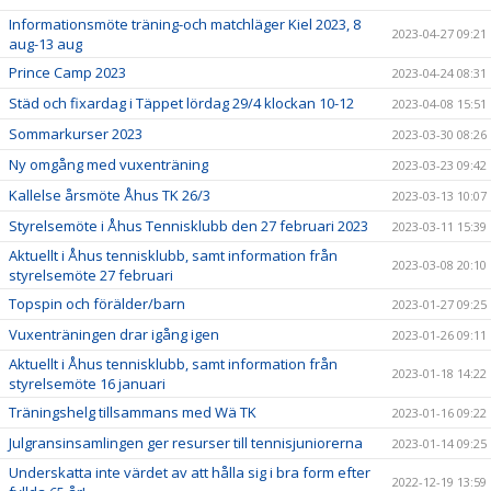
Informationsmöte träning-och matchläger Kiel 2023, 8
2023-04-27 09:21
aug-13 aug
Prince Camp 2023
2023-04-24 08:31
Städ och fixardag i Täppet lördag 29/4 klockan 10-12
2023-04-08 15:51
Sommarkurser 2023
2023-03-30 08:26
Ny omgång med vuxenträning
2023-03-23 09:42
Kallelse årsmöte Åhus TK 26/3
2023-03-13 10:07
Styrelsemöte i Åhus Tennisklubb den 27 februari 2023
2023-03-11 15:39
Aktuellt i Åhus tennisklubb, samt information från
2023-03-08 20:10
styrelsemöte 27 februari
Topspin och förälder/barn
2023-01-27 09:25
Vuxenträningen drar igång igen
2023-01-26 09:11
Aktuellt i Åhus tennisklubb, samt information från
2023-01-18 14:22
styrelsemöte 16 januari
Träningshelg tillsammans med Wä TK
2023-01-16 09:22
Julgransinsamlingen ger resurser till tennisjuniorerna
2023-01-14 09:25
Underskatta inte värdet av att hålla sig i bra form efter
2022-12-19 13:59