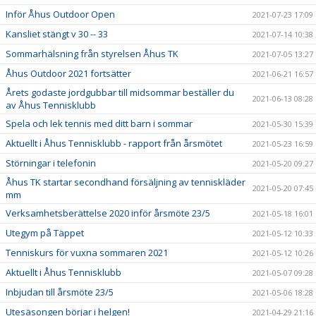
Inför Åhus Outdoor Open
2021-07-23 17:09
Kansliet stängt v 30 -- 33
2021-07-14 10:38
Sommarhälsning från styrelsen Åhus TK
2021-07-05 13:27
Åhus Outdoor 2021 fortsätter
2021-06-21 16:57
Årets godaste jordgubbar till midsommar beställer du
2021-06-13 08:28
av Åhus Tennisklubb
Spela och lek tennis med ditt barn i sommar
2021-05-30 15:39
Aktuellt i Åhus Tennisklubb - rapport från årsmötet
2021-05-23 16:59
Störningar i telefonin
2021-05-20 09:27
Åhus TK startar secondhand försäljning av tenniskläder
2021-05-20 07:45
mm
Verksamhetsberättelse 2020 inför årsmöte 23/5
2021-05-18 16:01
Utegym på Täppet
2021-05-12 10:33
Tenniskurs för vuxna sommaren 2021
2021-05-12 10:26
Aktuellt i Åhus Tennisklubb
2021-05-07 09:28
Inbjudan till årsmöte 23/5
2021-05-06 18:28
Utesäsongen börjar i helgen!
2021-04-29 21:16