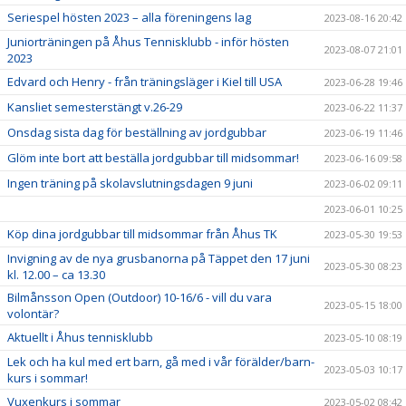
Seriespel hösten 2023 – alla föreningens lag
2023-08-16 20:42
Juniorträningen på Åhus Tennisklubb - inför hösten
2023-08-07 21:01
2023
Edvard och Henry - från träningsläger i Kiel till USA
2023-06-28 19:46
Kansliet semesterstängt v.26-29
2023-06-22 11:37
Onsdag sista dag för beställning av jordgubbar
2023-06-19 11:46
Glöm inte bort att beställa jordgubbar till midsommar!
2023-06-16 09:58
Ingen träning på skolavslutningsdagen 9 juni
2023-06-02 09:11
2023-06-01 10:25
Köp dina jordgubbar till midsommar från Åhus TK
2023-05-30 19:53
Invigning av de nya grusbanorna på Täppet den 17 juni
2023-05-30 08:23
kl. 12.00 – ca 13.30
Bilmånsson Open (Outdoor) 10-16/6 - vill du vara
2023-05-15 18:00
volontär?
Aktuellt i Åhus tennisklubb
2023-05-10 08:19
Lek och ha kul med ert barn, gå med i vår förälder/barn-
2023-05-03 10:17
kurs i sommar!
Vuxenkurs i sommar
2023-05-02 08:42