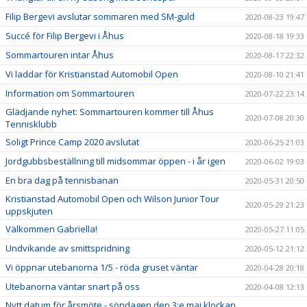
Filip Bergevi avslutar sommaren med SM-guld
2020-08-23 19:47
Succé för Filip Bergevi i Åhus
2020-08-18 19:33
Sommartouren intar Åhus
2020-08-17 22:32
Vi laddar för Kristianstad Automobil Open
2020-08-10 21:41
Information om Sommartouren
2020-07-22 23:14
Glädjande nyhet: Sommartouren kommer till Åhus
2020-07-08 20:30
Tennisklubb
Soligt Prince Camp 2020 avslutat
2020-06-25 21:03
Jordgubbsbeställning till midsommar öppen - i år igen
2020-06-02 19:03
En bra dag på tennisbanan
2020-05-31 20:50
Kristianstad Automobil Open och Wilson Junior Tour
2020-05-29 21:23
uppskjuten
Välkommen Gabriella!
2020-05-27 11:05
Undvikande av smittspridning
2020-05-12 21:12
Vi öppnar utebanorna 1/5 - röda gruset väntar
2020-04-28 20:18
Utebanorna väntar snart på oss
2020-04-08 12:13
Nytt datum för årsmöte - söndagen den 3:e maj klockan