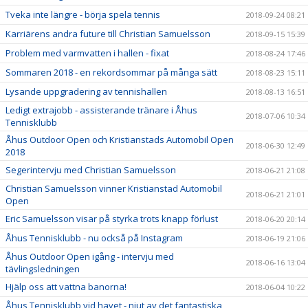
Tveka inte längre - börja spela tennis
2018-09-24 08:21
Karriärens andra future till Christian Samuelsson
2018-09-15 15:39
Problem med varmvatten i hallen - fixat
2018-08-24 17:46
Sommaren 2018 - en rekordsommar på många sätt
2018-08-23 15:11
Lysande uppgradering av tennishallen
2018-08-13 16:51
Ledigt extrajobb - assisterande tränare i Åhus
2018-07-06 10:34
Tennisklubb
Åhus Outdoor Open och Kristianstads Automobil Open
2018-06-30 12:49
2018
Segerintervju med Christian Samuelsson
2018-06-21 21:08
Christian Samuelsson vinner Kristianstad Automobil
2018-06-21 21:01
Open
Eric Samuelsson visar på styrka trots knapp förlust
2018-06-20 20:14
Åhus Tennisklubb - nu också på Instagram
2018-06-19 21:06
Åhus Outdoor Open igång - intervju med
2018-06-16 13:04
tävlingsledningen
Hjälp oss att vattna banorna!
2018-06-04 10:22
Åhus Tennisklubb vid havet - njut av det fantastiska