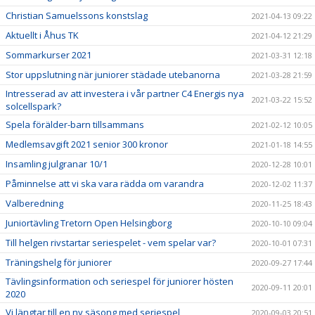
Christian Samuelssons konstslag
2021-04-13 09:22
Aktuellt i Åhus TK
2021-04-12 21:29
Sommarkurser 2021
2021-03-31 12:18
Stor uppslutning när juniorer städade utebanorna
2021-03-28 21:59
Intresserad av att investera i vår partner C4 Energis nya
2021-03-22 15:52
solcellspark?
Spela förälder-barn tillsammans
2021-02-12 10:05
Medlemsavgift 2021 senior 300 kronor
2021-01-18 14:55
Insamling julgranar 10/1
2020-12-28 10:01
Påminnelse att vi ska vara rädda om varandra
2020-12-02 11:37
Valberedning
2020-11-25 18:43
Juniortävling Tretorn Open Helsingborg
2020-10-10 09:04
Till helgen rivstartar seriespelet - vem spelar var?
2020-10-01 07:31
Träningshelg för juniorer
2020-09-27 17:44
Tävlingsinformation och seriespel för juniorer hösten
2020-09-11 20:01
2020
Vi längtar till en ny säsong med seriespel
2020-09-03 20:51