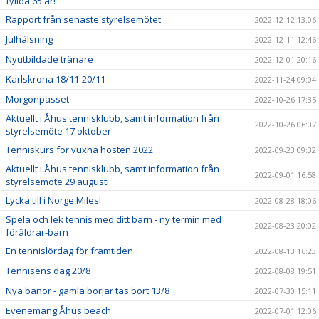
fyllda 65 år!
Rapport från senaste styrelsemötet
2022-12-12 13:06
Julhälsning
2022-12-11 12:46
Nyutbildade tränare
2022-12-01 20:16
Karlskrona 18/11-20/11
2022-11-24 09:04
Morgonpasset
2022-10-26 17:35
Aktuellt i Åhus tennisklubb, samt information från
2022-10-26 06:07
styrelsemöte 17 oktober
Tenniskurs för vuxna hösten 2022
2022-09-23 09:32
Aktuellt i Åhus tennisklubb, samt information från
2022-09-01 16:58
styrelsemöte 29 augusti
Lycka till i Norge Miles!
2022-08-28 18:06
Spela och lek tennis med ditt barn - ny termin med
2022-08-23 20:02
föräldrar-barn
En tennislördag för framtiden
2022-08-13 16:23
Tennisens dag 20/8
2022-08-08 19:51
Nya banor - gamla börjar tas bort 13/8
2022-07-30 15:11
Evenemang Åhus beach
2022-07-01 12:06