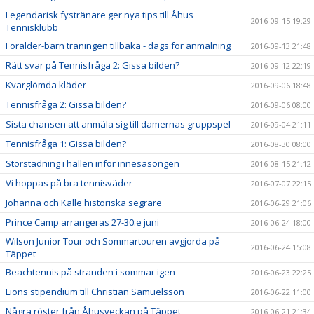
Legendarisk fystränare ger nya tips till Åhus
2016-09-15 19:29
Tennisklubb
Förälder-barn träningen tillbaka - dags för anmälning
2016-09-13 21:48
Rätt svar på Tennisfråga 2: Gissa bilden?
2016-09-12 22:19
Kvarglömda kläder
2016-09-06 18:48
Tennisfråga 2: Gissa bilden?
2016-09-06 08:00
Sista chansen att anmäla sig till damernas gruppspel
2016-09-04 21:11
Tennisfråga 1: Gissa bilden?
2016-08-30 08:00
Storstädning i hallen inför innesäsongen
2016-08-15 21:12
Vi hoppas på bra tennisväder
2016-07-07 22:15
Johanna och Kalle historiska segrare
2016-06-29 21:06
Prince Camp arrangeras 27-30:e juni
2016-06-24 18:00
Wilson Junior Tour och Sommartouren avgjorda på
2016-06-24 15:08
Täppet
Beachtennis på stranden i sommar igen
2016-06-23 22:25
Lions stipendium till Christian Samuelsson
2016-06-22 11:00
Några röster från Åhusveckan på Täppet
2016-06-21 21:34