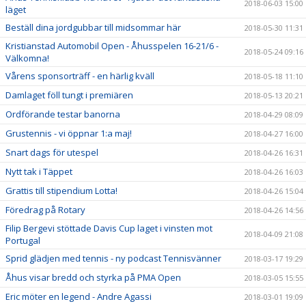
2018-06-03 15:00
läget
Beställ dina jordgubbar till midsommar här
2018-05-30 11:31
Kristianstad Automobil Open - Åhusspelen 16-21/6 -
2018-05-24 09:16
Välkomna!
Vårens sponsorträff - en härlig kväll
2018-05-18 11:10
Damlaget föll tungt i premiären
2018-05-13 20:21
Ordförande testar banorna
2018-04-29 08:09
Grustennis - vi öppnar 1:a maj!
2018-04-27 16:00
Snart dags för utespel
2018-04-26 16:31
Nytt tak i Täppet
2018-04-26 16:03
Grattis till stipendium Lotta!
2018-04-26 15:04
Föredrag på Rotary
2018-04-26 14:56
Filip Bergevi stöttade Davis Cup laget i vinsten mot
2018-04-09 21:08
Portugal
Sprid glädjen med tennis - ny podcast Tennisvänner
2018-03-17 19:29
Åhus visar bredd och styrka på PMA Open
2018-03-05 15:55
Eric möter en legend - Andre Agassi
2018-03-01 19:09