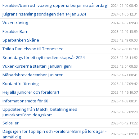
Förälder/barn och vuxengrupperna börjar nu på lördag!
2024-01-10 08:40
Julgransinsamling söndagen den 14 jan 2024
2024-01-05 12:31
Vuxenträning
2024-01-02 09:43
Förälder-Barn
2023-12-19 13:59
Sparbanken Skåne
2023-12-19 09:03
Thilda Danielsson till Tennessee
2023-12-18 06:00
Snart dags för ett nytt medlemskapsår 2024
2023-12-08 11:52
Vuxenkurserna startar i januari igen!
2023-12-04 08:53
Månadsbrev december juniorer
2023-11-21 08:41
Kontantfri förening
2023-11-17 09:42
Hej alla juniorer och föräldrar!
2023-11-15 10:07
Informationsmöte för 60 +
2023-11-08 08:31
Uppdatering från Matchi, betalning med
2023-11-07 09:28
Juniorkort/Förmiddagskort
Solceller
2023-10-12 11:22
Dags igen för Top Spin och Föräldrar-Barn på lördagar -
2023-09-23 09:00
anmäl dig