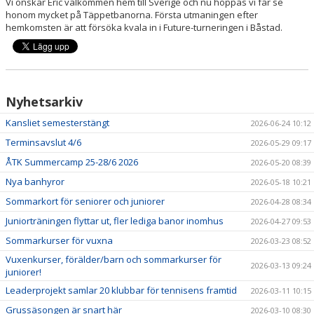
Vi önskar Eric välkommen hem till Sverige och nu hoppas vi får se
honom mycket på Täppetbanorna. Första utmaningen efter
hemkomsten är att försöka kvala in i Future-turneringen i Båstad.
Nyhetsarkiv
Kansliet semesterstängt
2026-06-24 10:12
Terminsavslut 4/6
2026-05-29 09:17
ÅTK Summercamp 25-28/6 2026
2026-05-20 08:39
Nya banhyror
2026-05-18 10:21
Sommarkort för seniorer och juniorer
2026-04-28 08:34
Juniorträningen flyttar ut, fler lediga banor inomhus
2026-04-27 09:53
Sommarkurser för vuxna
2026-03-23 08:52
Vuxenkurser, förälder/barn och sommarkurser för
2026-03-13 09:24
juniorer!
Leaderprojekt samlar 20 klubbar för tennisens framtid
2026-03-11 10:15
Grussäsongen är snart här
2026-03-10 08:30