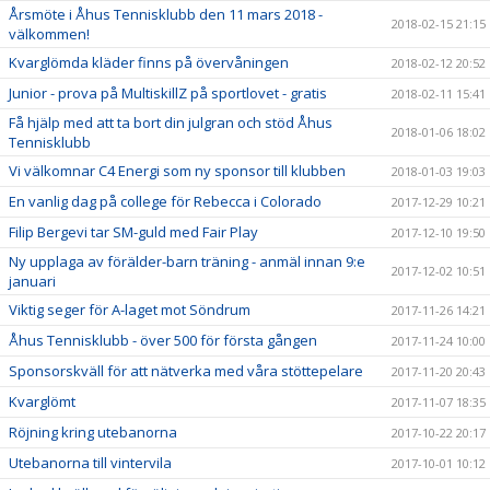
Årsmöte i Åhus Tennisklubb den 11 mars 2018 -
2018-02-15 21:15
välkommen!
Kvarglömda kläder finns på övervåningen
2018-02-12 20:52
Junior - prova på MultiskillZ på sportlovet - gratis
2018-02-11 15:41
Få hjälp med att ta bort din julgran och stöd Åhus
2018-01-06 18:02
Tennisklubb
Vi välkomnar C4 Energi som ny sponsor till klubben
2018-01-03 19:03
En vanlig dag på college för Rebecca i Colorado
2017-12-29 10:21
Filip Bergevi tar SM-guld med Fair Play
2017-12-10 19:50
Ny upplaga av förälder-barn träning - anmäl innan 9:e
2017-12-02 10:51
januari
Viktig seger för A-laget mot Söndrum
2017-11-26 14:21
Åhus Tennisklubb - över 500 för första gången
2017-11-24 10:00
Sponsorskväll för att nätverka med våra stöttepelare
2017-11-20 20:43
Kvarglömt
2017-11-07 18:35
Röjning kring utebanorna
2017-10-22 20:17
Utebanorna till vintervila
2017-10-01 10:12