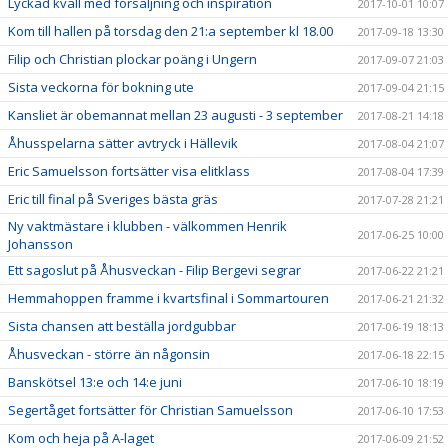
Lyckad kväll med försäljning och inspiration
2017-10-01 10:07
Kom till hallen på torsdag den 21:a september kl 18.00
2017-09-18 13:30
Filip och Christian plockar poäng i Ungern
2017-09-07 21:03
Sista veckorna för bokning ute
2017-09-04 21:15
Kansliet är obemannat mellan 23 augusti - 3 september
2017-08-21 14:18
Åhusspelarna sätter avtryck i Hällevik
2017-08-04 21:07
Eric Samuelsson fortsätter visa elitklass
2017-08-04 17:39
Eric till final på Sveriges bästa gräs
2017-07-28 21:21
Ny vaktmästare i klubben - välkommen Henrik
2017-06-25 10:00
Johansson
Ett sagoslut på Åhusveckan - Filip Bergevi segrar
2017-06-22 21:21
Hemmahoppen framme i kvartsfinal i Sommartouren
2017-06-21 21:32
Sista chansen att beställa jordgubbar
2017-06-19 18:13
Åhusveckan - större än någonsin
2017-06-18 22:15
Banskötsel 13:e och 14:e juni
2017-06-10 18:19
Segertåget fortsätter för Christian Samuelsson
2017-06-10 17:53
Kom och heja på A-laget
2017-06-09 21:52