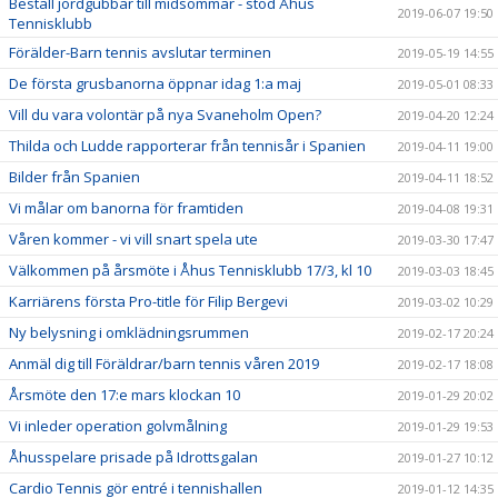
Beställ jordgubbar till midsommar - stöd Åhus
2019-06-07 19:50
Tennisklubb
Förälder-Barn tennis avslutar terminen
2019-05-19 14:55
De första grusbanorna öppnar idag 1:a maj
2019-05-01 08:33
Vill du vara volontär på nya Svaneholm Open?
2019-04-20 12:24
Thilda och Ludde rapporterar från tennisår i Spanien
2019-04-11 19:00
Bilder från Spanien
2019-04-11 18:52
Vi målar om banorna för framtiden
2019-04-08 19:31
Våren kommer - vi vill snart spela ute
2019-03-30 17:47
Välkommen på årsmöte i Åhus Tennisklubb 17/3, kl 10
2019-03-03 18:45
Karriärens första Pro-title för Filip Bergevi
2019-03-02 10:29
Ny belysning i omklädningsrummen
2019-02-17 20:24
Anmäl dig till Föräldrar/barn tennis våren 2019
2019-02-17 18:08
Årsmöte den 17:e mars klockan 10
2019-01-29 20:02
Vi inleder operation golvmålning
2019-01-29 19:53
Åhusspelare prisade på Idrottsgalan
2019-01-27 10:12
Cardio Tennis gör entré i tennishallen
2019-01-12 14:35