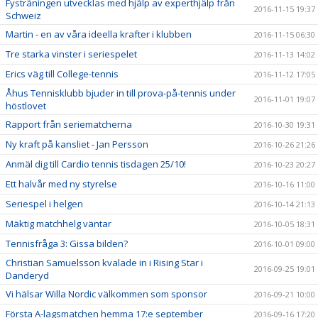
Fysträningen utvecklas med hjälp av experthjälp från
2016-11-15 19:37
Schweiz
Martin - en av våra ideella krafter i klubben
2016-11-15 06:30
Tre starka vinster i seriespelet
2016-11-13 14:02
Erics väg till College-tennis
2016-11-12 17:05
Åhus Tennisklubb bjuder in till prova-på-tennis under
2016-11-01 19:07
höstlovet
Rapport från seriematcherna
2016-10-30 19:31
Ny kraft på kansliet - Jan Persson
2016-10-26 21:26
Anmäl dig till Cardio tennis tisdagen 25/10!
2016-10-23 20:27
Ett halvår med ny styrelse
2016-10-16 11:00
Seriespel i helgen
2016-10-14 21:13
Mäktig matchhelg väntar
2016-10-05 18:31
Tennisfråga 3: Gissa bilden?
2016-10-01 09:00
Christian Samuelsson kvalade in i Rising Star i
2016-09-25 19:01
Danderyd
Vi hälsar Willa Nordic välkommen som sponsor
2016-09-21 10:00
Första A-lagsmatchen hemma 17:e september
2016-09-16 17:20