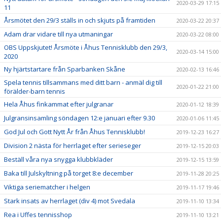
2020-03-29 17:15
11
Årsmötet den 29/3 ställs in och skjuts på framtiden
2020-03-22 20:37
Adam drar vidare till nya utmaningar
2020-03-22 08:00
OBS Uppskjutet! Årsmöte i Åhus Tennisklubb den 29/3,
2020-03-14 15:00
2020
Ny hjärtstartare från Sparbanken Skåne
2020-02-13 16:46
Spela tennis tillsammans med ditt barn - anmäl dig till
2020-01-22 21:00
förälder-barn tennis
Hela Åhus finkammat efter julgranar
2020-01-12 18:39
Julgransinsamling söndagen 12:e januari efter 9.30
2020-01-06 11:45
God Jul och Gott Nytt År från Åhus Tennisklubb!
2019-12-23 16:27
Division 2 nästa för herrlaget efter serieseger
2019-12-15 20:03
Beställ våra nya snygga klubbkläder
2019-12-15 13:59
Baka till Julskyltning på torget 8:e december
2019-11-28 20:25
Viktiga seriematcher i helgen
2019-11-17 19:46
Stark insats av herrlaget (div 4) mot Svedala
2019-11-10 13:34
Rea i Uffes tennisshop
2019-11-10 13:21