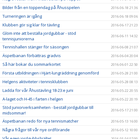
Bilder från en toppendag på Åhusspelen
2016-06-18 21:36
Turneringen är igång
2016-06-18 09:06
Klubben gör sig klar för tävling
2016-06-17 21:23
Glöm inte att beställa jordgubbar - stöd
2016-06-11 14:32
tennisjuniorerna
Tennishallen stänger för säsongen
2016-06-08 21:07
Äspetbanan förbättras gradvis
2016-06-04 20:04
Så här bokar du sommarkortet
2016-06-01 22:50
Första utbildningen i Hjärt-lungräddning genomförd
2016-05-28 21:00
Helgens aktiviteter i tennisklubben
2016-05-28 08:13
Ladda för vår Åhustävling 18-23:e juni
2016-05-22 20:55
A-laget och H-45 i farten i helgen
2016-05-22 20:19
Stöd juniorverksamheten - beställ jordgubbar till
2016-05-17 21:00
midsommar!
Äspetbanan redo för nya tennismatcher
2016-05-13 16:00
Några frågor till vår nye ordförande
2016-05-12 10:00
Vår egen jordgubbshjälte!
2016-05-04 07:00