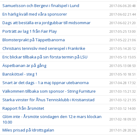
Samuelsson och Bergevi i finalspel i Lund
2017-06-06 20:48
En härlig kväll med våra sponsorer
2017-06-02 21:44
Dags att beställa era jordgubbar till midsommar
2017-06-02 21:20
Porträtt av lag 1 från Fair Play
2017-05-25 13:00
Blomsterprakt på Täppetbanorna
2017-05-22 21:06
Christians tennisliv med seriespel i Frankrike
2017-05-14 20:12
Eric blickar tillbaka på sin första termin på LSU
2017-05-13 15:05
Äspetbanan är på gång
2017-05-13 08:53
Banskötsel - steg 1
2017-05-10 18:51
Snart är det dags - 1:a maj öppnar utebanorna
2017-04-28 17:32
Välkommen tillbaka som sponsor - String Furniture
2017-03-15 21:32
Starka vinster för Åhus Tennisklubb i Kristianstad
2017-03-12 21:35
Rapport från årsmötet
2017-03-12 14:00
Glöm inte - Årsmöte söndagen den 12:e mars klockan
2017-02-18 09:33
10.00
Miles prisad på Idrottsgalan
2017-01-28 20:26