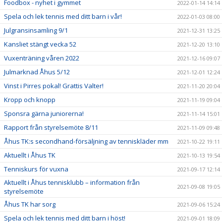
Foodbox - nyhet i gymmet
2022-01-14 14:14
Spela och lek tennis med ditt barn i vår!
2022-01-03 08:00
Julgransinsamling 9/1
2021-12-31 13:25
Kansliet stängt vecka 52
2021-12-20 13:10
Vuxenträning våren 2022
2021-12-16 09:07
Julmarknad Åhus 5/12
2021-12-01 12:24
Vinst i Pirres pokal! Grattis Valter!
2021-11-20 20:04
Kropp och knopp
2021-11-19 09:04
Sponsra gärna juniorerna!
2021-11-14 15:01
Rapport från styrelsemöte 8/11
2021-11-09 09:48
Åhus TK:s secondhand-försäljning av tenniskläder mm
2021-10-22 19:11
Aktuellt i Åhus TK
2021-10-13 19:54
Tenniskurs för vuxna
2021-09-17 12:14
Aktuellt i Åhus tennisklubb – information från
2021-09-08 19:05
styrelsemöte
Åhus TK har sorg
2021-09-06 15:24
Spela och lek tennis med ditt barn i höst!
2021-09-01 18:09