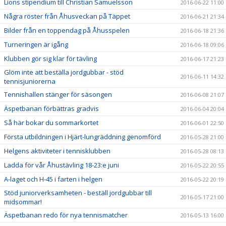
Lions stipendium till Christian Samuelsson
2016-06-22 11:00
Några röster från Åhusveckan på Täppet
2016-06-21 21:34
Bilder från en toppendag på Åhusspelen
2016-06-18 21:36
Turneringen är igång
2016-06-18 09:06
Klubben gör sig klar för tävling
2016-06-17 21:23
Glöm inte att beställa jordgubbar - stöd
2016-06-11 14:32
tennisjuniorerna
Tennishallen stänger för säsongen
2016-06-08 21:07
Äspetbanan förbättras gradvis
2016-06-04 20:04
Så här bokar du sommarkortet
2016-06-01 22:50
Första utbildningen i Hjärt-lungräddning genomförd
2016-05-28 21:00
Helgens aktiviteter i tennisklubben
2016-05-28 08:13
Ladda för vår Åhustävling 18-23:e juni
2016-05-22 20:55
A-laget och H-45 i farten i helgen
2016-05-22 20:19
Stöd juniorverksamheten - beställ jordgubbar till
2016-05-17 21:00
midsommar!
Äspetbanan redo för nya tennismatcher
2016-05-13 16:00