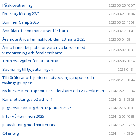
Påsklovsträning
2025-03-25 10:07
Fixardag lördag 22/3
2025-03-21 08:06
Summer Camp 2025!!!
2025-03-20 15:09
Anmälan till sommarkurser för barn
2025-03-17 11:49
Årsmöte Åhus Tennisklubb den 23 mars 2025
2025-03-04 08:11
Ännu finns det plats för våra nya kurser med
2025-02-07 10:33
vuxenträning och förälder/barn!
Terminsavgifter för juniorerna
2025-02-05 10:14
Sponsring till tjejsatsningen
2025-01-31
Till föräldrar och juniorer i utvecklingsgrupper och
2025-01-13 08:44
tävlingsgrupper
Ny kurser med TopSpin,Förälder/barn och vuxenkurser
2024-12-20 15:34
Kansliet stängt v.52 och v. 1
2024-12-18 08:28
Julgransinsamling den 12 januari 2025
2024-12-16 10:03
Inför vårterminen 2025
2024-12-09 10:58
Julavslutning med minitennis
2024-11-28 17:15
C4 Energi
2024-11-14 08:24