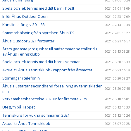
Åhus TK har sorg
2021-09-06 15:24
Spela och lek tennis med ditt barn i höst!
2021-09-01 18:09
Inför Åhus Outdoor Open
2021-07-23 17:09
Kansliet stängt v 30 -- 33
2021-07-14 10:38
Sommarhälsning från styrelsen Åhus TK
2021-07-05 13:27
Åhus Outdoor 2021 fortsätter
2021-06-21 16:57
Årets godaste jordgubbar till midsommar beställer du
2021-06-13 08:28
av Åhus Tennisklubb
Spela och lek tennis med ditt barn i sommar
2021-05-30 15:39
Aktuellt i Åhus Tennisklubb - rapport från årsmötet
2021-05-23 16:59
Störningar i telefonin
2021-05-20 09:27
Åhus TK startar secondhand försäljning av tenniskläder
2021-05-20 07:45
mm
Verksamhetsberättelse 2020 inför årsmöte 23/5
2021-05-18 16:01
Utegym på Täppet
2021-05-12 10:33
Tenniskurs för vuxna sommaren 2021
2021-05-12 10:26
Aktuellt i Åhus Tennisklubb
2021-05-07 09:28