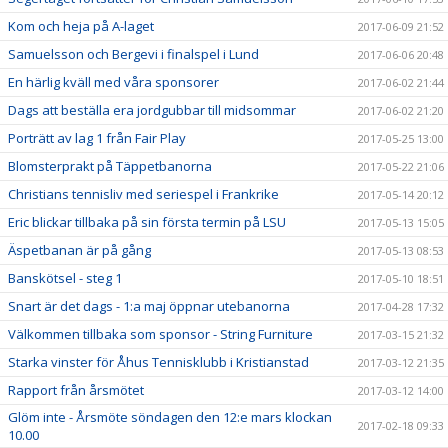
Kom och heja på A-laget
2017-06-09 21:52
Samuelsson och Bergevi i finalspel i Lund
2017-06-06 20:48
En härlig kväll med våra sponsorer
2017-06-02 21:44
Dags att beställa era jordgubbar till midsommar
2017-06-02 21:20
Porträtt av lag 1 från Fair Play
2017-05-25 13:00
Blomsterprakt på Täppetbanorna
2017-05-22 21:06
Christians tennisliv med seriespel i Frankrike
2017-05-14 20:12
Eric blickar tillbaka på sin första termin på LSU
2017-05-13 15:05
Äspetbanan är på gång
2017-05-13 08:53
Banskötsel - steg 1
2017-05-10 18:51
Snart är det dags - 1:a maj öppnar utebanorna
2017-04-28 17:32
Välkommen tillbaka som sponsor - String Furniture
2017-03-15 21:32
Starka vinster för Åhus Tennisklubb i Kristianstad
2017-03-12 21:35
Rapport från årsmötet
2017-03-12 14:00
Glöm inte - Årsmöte söndagen den 12:e mars klockan
2017-02-18 09:33
10.00