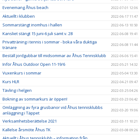
Evenemang Åhus beach
2022-07-01 12:06
Aktuellt i klubben
2022-06-17 11:47
Sommarstängt inomhus i hallen
2022-06-13 10:50
Kansliet stängt 15 juni-6 juli samt v. 28
2022-06-08 19:41
Privatträning i tennis i sommar - boka våra duktiga
2022-06-08 11:44
tränare
Beställ jordgubbar till midsommar av Åhus Tennisklubb
2022-06-06 15:41
Inför Åhus Outdoor Open 11-19/6
2022-05-21 14:32
Vuxenkurs i sommar
2022-05-04 13:30
Kurs HLR
2022-04-21 09:47
Tävling i helgen
2022-03-25 04:26
Bokning av sommarkurs är öppen!
2022-03-23 06:42
Omläggning av fyra grusbanor vid Åhus tennisklubbs
2022-03-20 19:06
anläggning i Täppet
Verksamhetsberättelse 2021
2022-03-11 10:21
Kallelse årsmöte Åhus TK
2022-03-08 09:26
Aktuellt i Åhus tennisklubb – information från