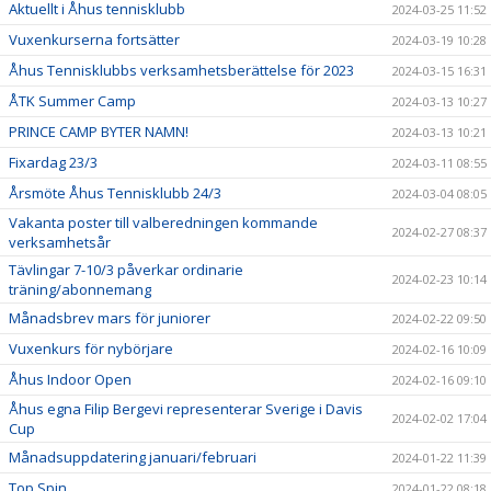
Aktuellt i Åhus tennisklubb
2024-03-25 11:52
Vuxenkurserna fortsätter
2024-03-19 10:28
Åhus Tennisklubbs verksamhetsberättelse för 2023
2024-03-15 16:31
ÅTK Summer Camp
2024-03-13 10:27
PRINCE CAMP BYTER NAMN!
2024-03-13 10:21
Fixardag 23/3
2024-03-11 08:55
Årsmöte Åhus Tennisklubb 24/3
2024-03-04 08:05
Vakanta poster till valberedningen kommande
2024-02-27 08:37
verksamhetsår
Tävlingar 7-10/3 påverkar ordinarie
2024-02-23 10:14
träning/abonnemang
Månadsbrev mars för juniorer
2024-02-22 09:50
Vuxenkurs för nybörjare
2024-02-16 10:09
Åhus Indoor Open
2024-02-16 09:10
Åhus egna Filip Bergevi representerar Sverige i Davis
2024-02-02 17:04
Cup
Månadsuppdatering januari/februari
2024-01-22 11:39
Top Spin
2024-01-22 08:18