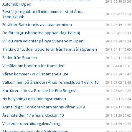
2019-06-10 21:36
Automobil Open
Beställ jordgubbar till midsommar - stöd Åhus
2019-06-07 19:50
Tennisklubb
Förälder-Barn tennis avslutar terminen
2019-05-19 14:55
De första grusbanorna öppnar idag 1:a maj
2019-05-01 08:33
Vill du vara volontär på nya Svaneholm Open?
2019-04-20 12:24
Thilda och Ludde rapporterar från tennisår i Spanien
2019-04-11 19:00
Bilder från Spanien
2019-04-11 18:52
Vi målar om banorna för framtiden
2019-04-08 19:31
Våren kommer - vi vill snart spela ute
2019-03-30 17:47
Välkommen på årsmöte i Åhus Tennisklubb 17/3, kl 10
2019-03-03 18:45
Karriärens första Pro-title för Filip Bergevi
2019-03-02 10:29
Ny belysning i omklädningsrummen
2019-02-17 20:24
Anmäl dig till Föräldrar/barn tennis våren 2019
2019-02-17 18:08
Årsmöte den 17:e mars klockan 10
2019-01-29 20:02
Vi inleder operation golvmålning
2019-01-29 19:53
Åhusspelare prisade på Idrottsgalan
2019-01-27 10:12