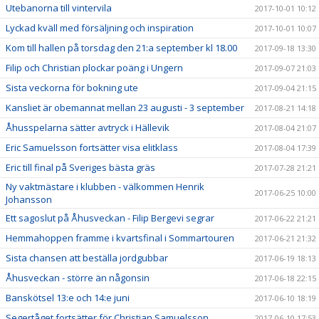
Utebanorna till vintervila
2017-10-01 10:12
Lyckad kväll med försäljning och inspiration
2017-10-01 10:07
Kom till hallen på torsdag den 21:a september kl 18.00
2017-09-18 13:30
Filip och Christian plockar poäng i Ungern
2017-09-07 21:03
Sista veckorna för bokning ute
2017-09-04 21:15
Kansliet är obemannat mellan 23 augusti - 3 september
2017-08-21 14:18
Åhusspelarna sätter avtryck i Hällevik
2017-08-04 21:07
Eric Samuelsson fortsätter visa elitklass
2017-08-04 17:39
Eric till final på Sveriges bästa gräs
2017-07-28 21:21
Ny vaktmästare i klubben - välkommen Henrik
2017-06-25 10:00
Johansson
Ett sagoslut på Åhusveckan - Filip Bergevi segrar
2017-06-22 21:21
Hemmahoppen framme i kvartsfinal i Sommartouren
2017-06-21 21:32
Sista chansen att beställa jordgubbar
2017-06-19 18:13
Åhusveckan - större än någonsin
2017-06-18 22:15
Banskötsel 13:e och 14:e juni
2017-06-10 18:19
Segertåget fortsätter för Christian Samuelsson
2017-06-10 17:53