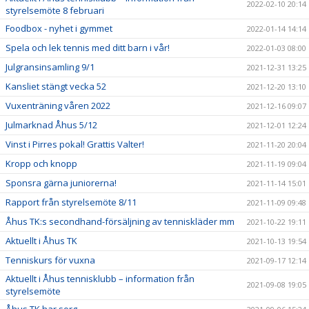
2022-02-10 20:14
styrelsemöte 8 februari
Foodbox - nyhet i gymmet
2022-01-14 14:14
Spela och lek tennis med ditt barn i vår!
2022-01-03 08:00
Julgransinsamling 9/1
2021-12-31 13:25
Kansliet stängt vecka 52
2021-12-20 13:10
Vuxenträning våren 2022
2021-12-16 09:07
Julmarknad Åhus 5/12
2021-12-01 12:24
Vinst i Pirres pokal! Grattis Valter!
2021-11-20 20:04
Kropp och knopp
2021-11-19 09:04
Sponsra gärna juniorerna!
2021-11-14 15:01
Rapport från styrelsemöte 8/11
2021-11-09 09:48
Åhus TK:s secondhand-försäljning av tenniskläder mm
2021-10-22 19:11
Aktuellt i Åhus TK
2021-10-13 19:54
Tenniskurs för vuxna
2021-09-17 12:14
Aktuellt i Åhus tennisklubb – information från
2021-09-08 19:05
styrelsemöte