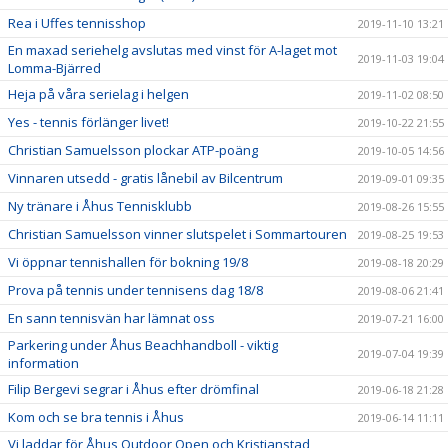
Rea i Uffes tennisshop
2019-11-10 13:21
En maxad seriehelg avslutas med vinst för A-laget mot
2019-11-03 19:04
Lomma-Bjärred
Heja på våra serielag i helgen
2019-11-02 08:50
Yes - tennis förlänger livet!
2019-10-22 21:55
Christian Samuelsson plockar ATP-poäng
2019-10-05 14:56
Vinnaren utsedd - gratis lånebil av Bilcentrum
2019-09-01 09:35
Ny tränare i Åhus Tennisklubb
2019-08-26 15:55
Christian Samuelsson vinner slutspelet i Sommartouren
2019-08-25 19:53
Vi öppnar tennishallen för bokning 19/8
2019-08-18 20:29
Prova på tennis under tennisens dag 18/8
2019-08-06 21:41
En sann tennisvän har lämnat oss
2019-07-21 16:00
Parkering under Åhus Beachhandboll - viktig
2019-07-04 19:39
information
Filip Bergevi segrar i Åhus efter drömfinal
2019-06-18 21:28
Kom och se bra tennis i Åhus
2019-06-14 11:11
Vi laddar för Åhus Outdoor Open och Kristianstad