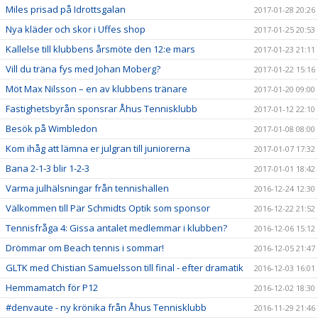
Miles prisad på Idrottsgalan
2017-01-28 20:26
Nya kläder och skor i Uffes shop
2017-01-25 20:53
Kallelse till klubbens årsmöte den 12:e mars
2017-01-23 21:11
Vill du träna fys med Johan Moberg?
2017-01-22 15:16
Möt Max Nilsson – en av klubbens tränare
2017-01-20 09:00
Fastighetsbyrån sponsrar Åhus Tennisklubb
2017-01-12 22:10
Besök på Wimbledon
2017-01-08 08:00
Kom ihåg att lämna er julgran till juniorerna
2017-01-07 17:32
Bana 2-1-3 blir 1-2-3
2017-01-01 18:42
Varma julhälsningar från tennishallen
2016-12-24 12:30
Välkommen till Pär Schmidts Optik som sponsor
2016-12-22 21:52
Tennisfråga 4: Gissa antalet medlemmar i klubben?
2016-12-06 15:12
Drömmar om Beach tennis i sommar!
2016-12-05 21:47
GLTK med Chistian Samuelsson till final - efter dramatik
2016-12-03 16:01
Hemmamatch för P12
2016-12-02 18:30
#denvaute - ny krönika från Åhus Tennisklubb
2016-11-29 21:46