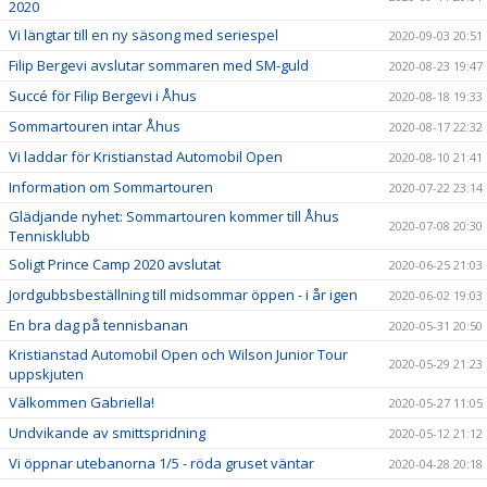
2020
Vi längtar till en ny säsong med seriespel
2020-09-03 20:51
Filip Bergevi avslutar sommaren med SM-guld
2020-08-23 19:47
Succé för Filip Bergevi i Åhus
2020-08-18 19:33
Sommartouren intar Åhus
2020-08-17 22:32
Vi laddar för Kristianstad Automobil Open
2020-08-10 21:41
Information om Sommartouren
2020-07-22 23:14
Glädjande nyhet: Sommartouren kommer till Åhus
2020-07-08 20:30
Tennisklubb
Soligt Prince Camp 2020 avslutat
2020-06-25 21:03
Jordgubbsbeställning till midsommar öppen - i år igen
2020-06-02 19:03
En bra dag på tennisbanan
2020-05-31 20:50
Kristianstad Automobil Open och Wilson Junior Tour
2020-05-29 21:23
uppskjuten
Välkommen Gabriella!
2020-05-27 11:05
Undvikande av smittspridning
2020-05-12 21:12
Vi öppnar utebanorna 1/5 - röda gruset väntar
2020-04-28 20:18