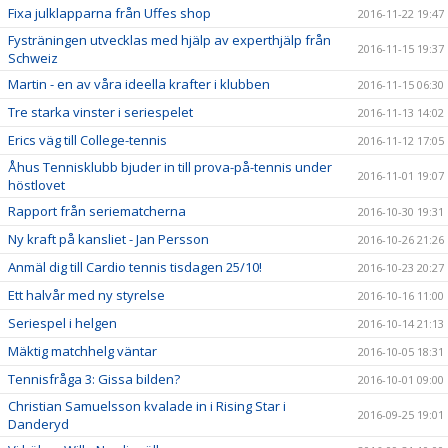
Fixa julklapparna från Uffes shop
2016-11-22 19:47
Fysträningen utvecklas med hjälp av experthjälp från
2016-11-15 19:37
Schweiz
Martin - en av våra ideella krafter i klubben
2016-11-15 06:30
Tre starka vinster i seriespelet
2016-11-13 14:02
Erics väg till College-tennis
2016-11-12 17:05
Åhus Tennisklubb bjuder in till prova-på-tennis under
2016-11-01 19:07
höstlovet
Rapport från seriematcherna
2016-10-30 19:31
Ny kraft på kansliet - Jan Persson
2016-10-26 21:26
Anmäl dig till Cardio tennis tisdagen 25/10!
2016-10-23 20:27
Ett halvår med ny styrelse
2016-10-16 11:00
Seriespel i helgen
2016-10-14 21:13
Mäktig matchhelg väntar
2016-10-05 18:31
Tennisfråga 3: Gissa bilden?
2016-10-01 09:00
Christian Samuelsson kvalade in i Rising Star i
2016-09-25 19:01
Danderyd