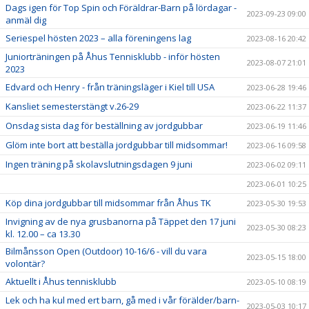
Dags igen för Top Spin och Föräldrar-Barn på lördagar -
2023-09-23 09:00
anmäl dig
Seriespel hösten 2023 – alla föreningens lag
2023-08-16 20:42
Juniorträningen på Åhus Tennisklubb - inför hösten
2023-08-07 21:01
2023
Edvard och Henry - från träningsläger i Kiel till USA
2023-06-28 19:46
Kansliet semesterstängt v.26-29
2023-06-22 11:37
Onsdag sista dag för beställning av jordgubbar
2023-06-19 11:46
Glöm inte bort att beställa jordgubbar till midsommar!
2023-06-16 09:58
Ingen träning på skolavslutningsdagen 9 juni
2023-06-02 09:11
2023-06-01 10:25
Köp dina jordgubbar till midsommar från Åhus TK
2023-05-30 19:53
Invigning av de nya grusbanorna på Täppet den 17 juni
2023-05-30 08:23
kl. 12.00 – ca 13.30
Bilmånsson Open (Outdoor) 10-16/6 - vill du vara
2023-05-15 18:00
volontär?
Aktuellt i Åhus tennisklubb
2023-05-10 08:19
Lek och ha kul med ert barn, gå med i vår förälder/barn-
2023-05-03 10:17