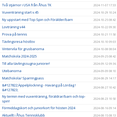
Två stjärnor i USA från Åhus TK
2024-11-07 17:33
Vuxenträning start v.45
2024-10-29 10:24
Ny uppstart med Top-Spin och Förälder/barn
2024-10-25 08:42
Lovträning v44
2024-10-22 09:30
Prova på tennis
2024-10-21 11:50
Tävlingsresa höstlov
2024-10-10 09:03
Vintervila för grusbanorna
2024-10-08 08:04
Matchskola 2024-2025
2024-09-25 08:42
Till alla tävlingssugna juniorer!
2024-09-12 09:36
Utebanorna
2024-09-09 08:10
Matchskola/ Sparringpass
2024-08-29 14:17
&#127822;Äppelplockning - Haväng på Lördag !
2024-08-27 10:42
&#127823;
Ny termin med vuxenträning, föräldrar/barn och top-
2024-08-23 10:50
spin!
Förmiddagskort och juniorkort för hösten 2024
2024-08-16 09:14
Aktuellt i Åhus Tennisklubb
2024-08-15 08:13