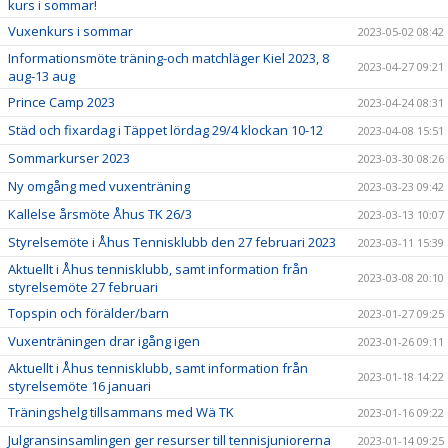
kurs i sommar!
Vuxenkurs i sommar
2023-05-02 08:42
Informationsmöte träning-och matchläger Kiel 2023, 8
2023-04-27 09:21
aug-13 aug
Prince Camp 2023
2023-04-24 08:31
Städ och fixardag i Täppet lördag 29/4 klockan 10-12
2023-04-08 15:51
Sommarkurser 2023
2023-03-30 08:26
Ny omgång med vuxenträning
2023-03-23 09:42
Kallelse årsmöte Åhus TK 26/3
2023-03-13 10:07
Styrelsemöte i Åhus Tennisklubb den 27 februari 2023
2023-03-11 15:39
Aktuellt i Åhus tennisklubb, samt information från
2023-03-08 20:10
styrelsemöte 27 februari
Topspin och förälder/barn
2023-01-27 09:25
Vuxenträningen drar igång igen
2023-01-26 09:11
Aktuellt i Åhus tennisklubb, samt information från
2023-01-18 14:22
styrelsemöte 16 januari
Träningshelg tillsammans med Wä TK
2023-01-16 09:22
Julgransinsamlingen ger resurser till tennisjuniorerna
2023-01-14 09:25