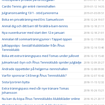
Cardio Tennis gör entré i tennishallen
2019-01-12 14:35
Julgransinsamling 13/1 - stöd juniorerna
2019-01-05 09:51
Boka en privatträning med Eric Samuelsson
2018-12-24 19:07
Anmäl dig och ditt barn till föräldra-barn-tennis
2018-12-18 21:11
Nya vuxenkurser med start den 12:e januari
2018-12-18 21:01
Anmälan till sommarträning Junior i Täppet öppen
2018-12-17 09:00
Julklappstips - beställ klubbkläder från Åhus
2018-12-16 13:40
Tennisklubb
Boka ett extra träningspass med Tomas under jullovet
2018-12-13 15:43
Julmarknad i byn och Åhus Tennisklubb sprider julglädje
2018-12-09 20:27
Ändrade öppettider på helgerna i tennishallen
2018-12-08 09:00
Varför sponsrar C4 Energi Åhus Tennisklubb?
2018-12-07 10:42
Sista lysrören bytta
2018-11-15 12:32
Extra träningspass med vår nye tränare Tomas
2018-10-26 15:21
Johansson
Nu kan du köpa Åhus Tennisklubbs klubbkläder online
2018-10-21 20:17