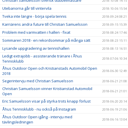
Christian Samuelsson svensk dubbelmästare
2018-10-08 14:15
Utebanorna går till vintervila
2018-10-06 15:54
Tveka inte längre - börja spela tennis
2018-09-24 08:21
Karriärens andra future till Christian Samuelsson
2018-09-15 15:39
Problem med varmvatten i hallen - fixat
2018-08-24 17:46
Sommaren 2018 - en rekordsommar på många sätt
2018-08-23 15:11
Lysande uppgradering av tennishallen
2018-08-13 16:51
Ledigt extrajobb - assisterande tränare i Åhus
2018-07-06 10:34
Tennisklubb
Åhus Outdoor Open och Kristianstads Automobil Open
2018-06-30 12:49
2018
Segerintervju med Christian Samuelsson
2018-06-21 21:08
Christian Samuelsson vinner Kristianstad Automobil
2018-06-21 21:01
Open
Eric Samuelsson visar på styrka trots knapp förlust
2018-06-20 20:14
Åhus Tennisklubb - nu också på Instagram
2018-06-19 21:06
Åhus Outdoor Open igång - intervju med
2018-06-16 13:04
tävlingsledningen