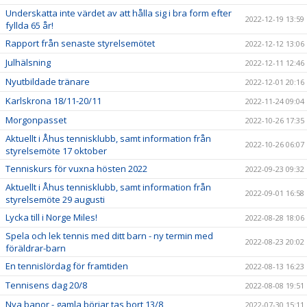
Underskatta inte värdet av att hålla sig i bra form efter
2022-12-19 13:59
fyllda 65 år!
Rapport från senaste styrelsemötet
2022-12-12 13:06
Julhälsning
2022-12-11 12:46
Nyutbildade tränare
2022-12-01 20:16
Karlskrona 18/11-20/11
2022-11-24 09:04
Morgonpasset
2022-10-26 17:35
Aktuellt i Åhus tennisklubb, samt information från
2022-10-26 06:07
styrelsemöte 17 oktober
Tenniskurs för vuxna hösten 2022
2022-09-23 09:32
Aktuellt i Åhus tennisklubb, samt information från
2022-09-01 16:58
styrelsemöte 29 augusti
Lycka till i Norge Miles!
2022-08-28 18:06
Spela och lek tennis med ditt barn - ny termin med
2022-08-23 20:02
föräldrar-barn
En tennislördag för framtiden
2022-08-13 16:23
Tennisens dag 20/8
2022-08-08 19:51
Nya banor - gamla börjar tas bort 13/8
2022-07-30 15:11