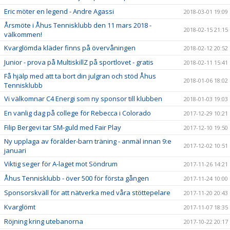
Eric möter en legend - Andre Agassi
2018-03-01 19:09
Årsmöte i Åhus Tennisklubb den 11 mars 2018 -
2018-02-15 21:15
välkommen!
Kvarglömda kläder finns på övervåningen
2018-02-12 20:52
Junior - prova på MultiskillZ på sportlovet - gratis
2018-02-11 15:41
Få hjälp med att ta bort din julgran och stöd Åhus
2018-01-06 18:02
Tennisklubb
Vi välkomnar C4 Energi som ny sponsor till klubben
2018-01-03 19:03
En vanlig dag på college för Rebecca i Colorado
2017-12-29 10:21
Filip Bergevi tar SM-guld med Fair Play
2017-12-10 19:50
Ny upplaga av förälder-barn träning - anmäl innan 9:e
2017-12-02 10:51
januari
Viktig seger för A-laget mot Söndrum
2017-11-26 14:21
Åhus Tennisklubb - över 500 för första gången
2017-11-24 10:00
Sponsorskväll för att nätverka med våra stöttepelare
2017-11-20 20:43
Kvarglömt
2017-11-07 18:35
Röjning kring utebanorna
2017-10-22 20:17