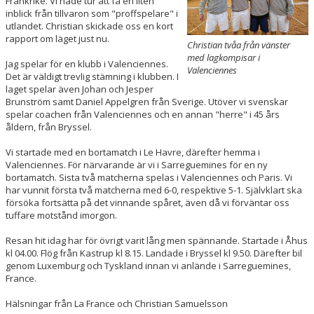
Frankrike. Vi hade tur att få en liten
inblick från tillvaron som "proffspelare" i
utlandet. Christian skickade oss en kort
ÅTK TRÄNINGSVERKSAMHET
rapport om läget just nu.
Christian tvåa från vänster
med lagkompisar i
Jag spelar för en klubb i Valenciennes.
Valenciennes
Det är väldigt trevlig stämning i klubben. I
laget spelar även Johan och Jesper
Brunström samt Daniel Appelgren från Sverige. Utöver vi svenskar
spelar coachen från Valenciennes och en annan "herre" i 45 års
åldern, från Bryssel.
Vi startade med en bortamatch i Le Havre, därefter hemma i
Valenciennes. För närvarande är vi i Sarreguemines för en ny
bortamatch. Sista två matcherna spelas i Valenciennes och Paris. Vi
har vunnit första två matcherna med 6-0, respektive 5-1. Självklart ska
försöka fortsätta på det vinnande spåret, även då vi förväntar oss
tuffare motstånd imorgon.
Resan hit idag har för övrigt varit lång men spännande. Startade i Åhus
kl 04.00. Flög från Kastrup kl 8.15. Landade i Bryssel kl 9.50. Därefter bil
genom Luxemburg och Tyskland innan vi anlände i Sarreguemines,
France.
Hälsningar från La France och Christian Samuelsson