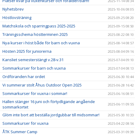
Platser kvar på vuxenkurser och förälder/barn!
2025-11-14 08:34
Nyhetsbrev
2025-10-06 08:05
Höstlovsträning
2025-09-25 08:20
Matchskola och sparringpass 2025-2025
2025-09-15 08:50
Träningsschema höstterminen 2025
2025-08-22 08:10
Nya kurser i höst både för barn och vuxna
2025-08-14 08:57
Hösten 2025 för juniorerna
2025-08-04 09:16
Kansliet semesterstängt v.28-v.31
2025-07-04 09:10
Sommarkurser för barn och vuxna
2025-07-04 08:13
Ordföranden har ordet
2025-06-30 10:44
Vi summerar stolt Åhus Outdoor Open 2025
2025-06-28 16:42
Sommarkurser för vuxna i sommar!
2025-06-16 08:51
Hallen stänger 16 juni och förtydligande angående
2025-06-11 09:55
sommarkortet
Glöm inte bort att beställa jordgubbar till midsommar!
2025-05-30 10:33
Sommarkurser för vuxna
2025-04-22 08:56
ÅTK Summer Camp
2025-03-31 09:39