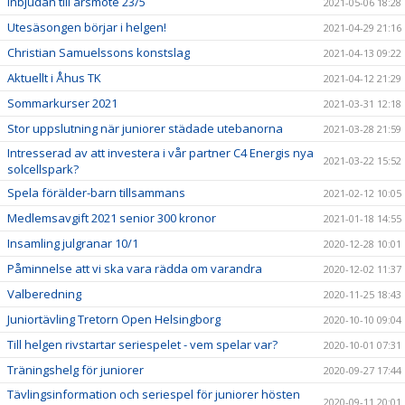
Inbjudan till årsmöte 23/5
2021-05-06 18:28
Utesäsongen börjar i helgen!
2021-04-29 21:16
Christian Samuelssons konstslag
2021-04-13 09:22
Aktuellt i Åhus TK
2021-04-12 21:29
Sommarkurser 2021
2021-03-31 12:18
Stor uppslutning när juniorer städade utebanorna
2021-03-28 21:59
Intresserad av att investera i vår partner C4 Energis nya
2021-03-22 15:52
solcellspark?
Spela förälder-barn tillsammans
2021-02-12 10:05
Medlemsavgift 2021 senior 300 kronor
2021-01-18 14:55
Insamling julgranar 10/1
2020-12-28 10:01
Påminnelse att vi ska vara rädda om varandra
2020-12-02 11:37
Valberedning
2020-11-25 18:43
Juniortävling Tretorn Open Helsingborg
2020-10-10 09:04
Till helgen rivstartar seriespelet - vem spelar var?
2020-10-01 07:31
Träningshelg för juniorer
2020-09-27 17:44
Tävlingsinformation och seriespel för juniorer hösten
2020-09-11 20:01