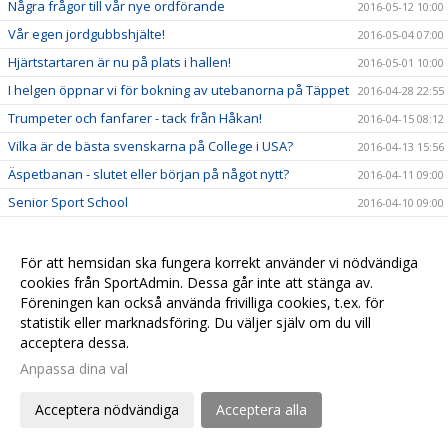
Några frågor till vår nye ordförande
2016-05-12 10:00
Vår egen jordgubbshjälte!
2016-05-04 07:00
Hjärtstartaren är nu på plats i hallen!
2016-05-01 10:00
I helgen öppnar vi för bokning av utebanorna på Täppet
2016-04-28 22:55
Trumpeter och fanfarer - tack från Håkan!
2016-04-15 08:12
Vilka är de bästa svenskarna på College i USA?
2016-04-13 15:56
Äspetbanan - slutet eller början på något nytt?
2016-04-11 09:00
Senior Sport School
2016-04-10 09:00
Vi hälsar Björn välkommen till Åhus Tennisklubb
2016-04-07 18:11
Taktikhörnan del 7 - Matchstrategi
2016-04-04 23:05
För att hemsidan ska fungera korrekt använder vi nödvändiga
cookies från SportAdmin. Dessa går inte att stänga av.
Nya banpriser från 1:a april 2016
2016-03-29 22:00
Föreningen kan också använda frivilliga cookies, t.ex. för
Ordförande med hjärtat som klappar för klubben
2016-03-23 16:00
statistik eller marknadsföring. Du väljer själv om du vill
Rapport från Årsmötet
acceptera dessa.
2016-03-13 19:07
Anpassa dina val
Information inför årsmötet på söndag 13:e mars kl 16.00
2016-03-09 22:50
En hjärtefråga för dig?
2016-03-06 10:00
Acceptera nödvändiga
Acceptera alla
Taktikhörnan del 6 - Tips i dubbel
2016-03-03 17:00