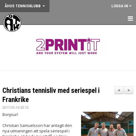
ÅHUS TENNISKLUBB
LOGGA IN
HEM
NYHETER
OM KLUBBEN
KONTAKT
BOKA BANA
Christians tennisliv med seriespel i
<
>
ANMÄLAN AKTIVITET
Frankrike
2017-05-14 20:12
KALENDER
Bonjour!
GYM
Christian Samuelsson har antagit den
nya utmaningen att spela seriespel i
KÖP KLUBBKLÄDER