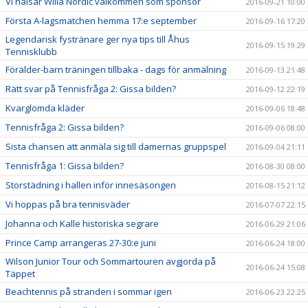
Vi hälsar Willa Nordic välkommen som sponsor
2016-09-21 10:00
Första A-lagsmatchen hemma 17:e september
2016-09-16 17:20
Legendarisk fystränare ger nya tips till Åhus
2016-09-15 19:29
Tennisklubb
Förälder-barn träningen tillbaka - dags för anmälning
2016-09-13 21:48
Rätt svar på Tennisfråga 2: Gissa bilden?
2016-09-12 22:19
Kvarglömda kläder
2016-09-06 18:48
Tennisfråga 2: Gissa bilden?
2016-09-06 08:00
Sista chansen att anmäla sig till damernas gruppspel
2016-09-04 21:11
Tennisfråga 1: Gissa bilden?
2016-08-30 08:00
Storstädning i hallen inför innesäsongen
2016-08-15 21:12
Vi hoppas på bra tennisväder
2016-07-07 22:15
Johanna och Kalle historiska segrare
2016-06-29 21:06
Prince Camp arrangeras 27-30:e juni
2016-06-24 18:00
Wilson Junior Tour och Sommartouren avgjorda på
2016-06-24 15:08
Täppet
Beachtennis på stranden i sommar igen
2016-06-23 22:25