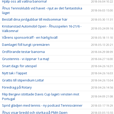
Hjälp oss att vattna banorna!
2018-06-04 10:22
Åhus Tennisklubb vid havet - njut av det fantastiska
2018-06-03 15:00
läget
Beställ dina jordgubbar till midsommar här
2018-05-30 11:31
Kristianstad Automobil Open - Åhusspelen 16-21/6 -
2018-05-24 09:16
Välkomna!
Vårens sponsorträff - en härlig kväll
2018-05-18 11:10
Damlaget föll tungt i premiären
2018-05-13 20:21
Ordförande testar banorna
2018-04-29 08:09
Grustennis - vi öppnar 1:a maj!
2018-04-27 16:00
Snart dags för utespel
2018-04-26 16:31
Nytt tak i Täppet
2018-04-26 16:03
Grattis till stipendium Lotta!
2018-04-26 15:04
Föredrag på Rotary
2018-04-26 14:56
Filip Bergevi stöttade Davis Cup laget i vinsten mot
2018-04-09 21:08
Portugal
Sprid glädjen med tennis - ny podcast Tennisvänner
2018-03-17 19:29
Åhus visar bredd och styrka på PMA Open
2018-03-05 15:55