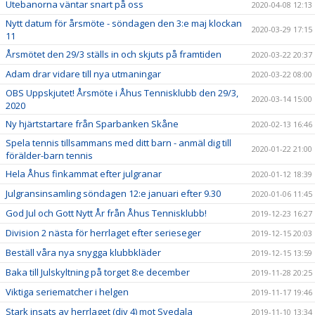
Utebanorna väntar snart på oss
2020-04-08 12:13
Nytt datum för årsmöte - söndagen den 3:e maj klockan
2020-03-29 17:15
11
Årsmötet den 29/3 ställs in och skjuts på framtiden
2020-03-22 20:37
Adam drar vidare till nya utmaningar
2020-03-22 08:00
OBS Uppskjutet! Årsmöte i Åhus Tennisklubb den 29/3,
2020-03-14 15:00
2020
Ny hjärtstartare från Sparbanken Skåne
2020-02-13 16:46
Spela tennis tillsammans med ditt barn - anmäl dig till
2020-01-22 21:00
förälder-barn tennis
Hela Åhus finkammat efter julgranar
2020-01-12 18:39
Julgransinsamling söndagen 12:e januari efter 9.30
2020-01-06 11:45
God Jul och Gott Nytt År från Åhus Tennisklubb!
2019-12-23 16:27
Division 2 nästa för herrlaget efter serieseger
2019-12-15 20:03
Beställ våra nya snygga klubbkläder
2019-12-15 13:59
Baka till Julskyltning på torget 8:e december
2019-11-28 20:25
Viktiga seriematcher i helgen
2019-11-17 19:46
Stark insats av herrlaget (div 4) mot Svedala
2019-11-10 13:34