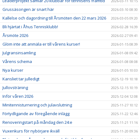
Leaderprojekt samlar 20 klubbar för tennisens framtid
2026-03-11 10:15
Grussäsongen är snart här
2026-03-10 08:30
Kallelse och dagordning till Årsmöten den 22 mars 2026
2026-03-05 09:20
Bli hjärtat i Åhus Tennisklubb!
2026-02-28 16:39
Årsmöte 2026
2026-02-27 09:41
Glöm inte att anmäla er till vårens kurser!
2026-01-15 08:39
Julgransinsamling
2026-01-08 09:42
Vårens schema
2026-01-08 08:08
Nya kurser
2026-01-05 10:03
Kansliet tar julledigt
2025-12-19 10:18
Jullovsträning
2025-12-15 10:19
Inför våren 2026
2025-12-04 12:08
Minitennisturnering och julavslutning
2025-11-27 10:12
Förtydligande av föregående inlägg
2025-11-22 12:46
Renoveringstart på måndag den 24:e
2025-11-21 11:16
Vuxenkurs för nybörjare ikväll
2025-11-20 09:36