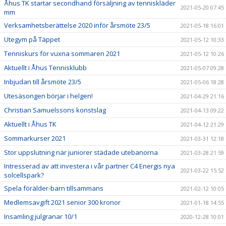
Åhus TK startar secondhand försäljning av tenniskläder
2021-05-20 07:45
mm
Verksamhetsberättelse 2020 inför årsmöte 23/5
2021-05-18 16:01
Utegym på Täppet
2021-05-12 10:33
Tenniskurs för vuxna sommaren 2021
2021-05-12 10:26
Aktuellt i Åhus Tennisklubb
2021-05-07 09:28
Inbjudan till årsmöte 23/5
2021-05-06 18:28
Utesäsongen börjar i helgen!
2021-04-29 21:16
Christian Samuelssons konstslag
2021-04-13 09:22
Aktuellt i Åhus TK
2021-04-12 21:29
Sommarkurser 2021
2021-03-31 12:18
Stor uppslutning när juniorer städade utebanorna
2021-03-28 21:59
Intresserad av att investera i vår partner C4 Energis nya
2021-03-22 15:52
solcellspark?
Spela förälder-barn tillsammans
2021-02-12 10:05
Medlemsavgift 2021 senior 300 kronor
2021-01-18 14:55
Insamling julgranar 10/1
2020-12-28 10:01