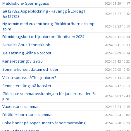
Matchskola/ Sparringpass
2024-08-29 14:17
&#127822;Äppelplockning - Haväng på Lördag !
2024-08-27 10:42
&#127823;
Ny termin med vuxenträning, föräldrar/barn och top-
2024-08-23 10:50
spin!
Förmiddagskort och juniorkort för hösten 2024
2024-08-16 09:14
Aktuellt i Åhus Tennisklubb
2024-08-15 08:13
Tjejsatsning Skåne Nordost
2024-08-09 08:14
Kansliet stängt v. 29,30
2024-07-12 10:22
Sommarkurser, datum och tider
2024-07-08 10:40
Vill du sponsra ÅTK:s juniorer?
2024-06-13 09:38
Semesterstängt på kansliet
2024-06-12 09:59
Glöm inte sommaravslutningen för juniorerna den 6:e
2024-06-03 12:43
juni!
Vuxenkurs i sommar
2024-05-24 10:15
Förälder-barn kurs i sommar
2024-05-24 10:02
Boka banor på Äspet under vår sommartävling
2024-05-20 09:20