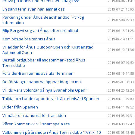
Prova på tennis under tennisens dag 18/8
2019-08-06 21:41
En sann tennisvän har lämnat oss
2019-07-21 16:00
Parkering under Åhus Beachhandboll - viktig
2019-07-04 19:39
information
Filip Bergevi segrar i Åhus efter drömfinal
2019-06-18 21:28
Kom och se bra tennis i Åhus
2019-06-14 11:11
Vi laddar för Åhus Outdoor Open och Kristianstad
2019-06-10 21:36
Automobil Open
Beställ jordgubbar till midsommar - stöd Åhus
2019-06-07 19:50
Tennisklubb
Förälder-Barn tennis avslutar terminen
2019-05-19 14:55
De första grusbanorna öppnar idag 1:a maj
2019-05-01 08:33
Vill du vara volontär på nya Svaneholm Open?
2019-04-20 12:24
Thilda och Ludde rapporterar från tennisår i Spanien
2019-04-11 19:00
Bilder från Spanien
2019-04-11 18:52
Vi målar om banorna för framtiden
2019-04-08 19:31
Våren kommer - vi vill snart spela ute
2019-03-30 17:47
Välkommen på årsmöte i Åhus Tennisklubb 17/3, kl 10
2019-03-03 18:45