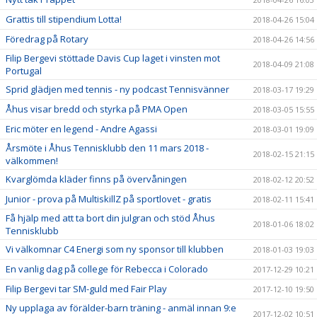
Grattis till stipendium Lotta!
2018-04-26 15:04
Föredrag på Rotary
2018-04-26 14:56
Filip Bergevi stöttade Davis Cup laget i vinsten mot
2018-04-09 21:08
Portugal
Sprid glädjen med tennis - ny podcast Tennisvänner
2018-03-17 19:29
Åhus visar bredd och styrka på PMA Open
2018-03-05 15:55
Eric möter en legend - Andre Agassi
2018-03-01 19:09
Årsmöte i Åhus Tennisklubb den 11 mars 2018 -
2018-02-15 21:15
välkommen!
Kvarglömda kläder finns på övervåningen
2018-02-12 20:52
Junior - prova på MultiskillZ på sportlovet - gratis
2018-02-11 15:41
Få hjälp med att ta bort din julgran och stöd Åhus
2018-01-06 18:02
Tennisklubb
Vi välkomnar C4 Energi som ny sponsor till klubben
2018-01-03 19:03
En vanlig dag på college för Rebecca i Colorado
2017-12-29 10:21
Filip Bergevi tar SM-guld med Fair Play
2017-12-10 19:50
Ny upplaga av förälder-barn träning - anmäl innan 9:e
2017-12-02 10:51