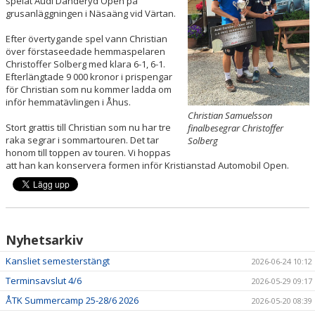
spelat Audi Danderyd Open på
grusanläggningen i Näsaäng vid Värtan.
ÅTK TRÄNINGSVERKSAMHET
Efter övertygande spel vann Christian
över förstaseedade hemmaspelaren
Christoffer Solberg med klara 6-1, 6-1.
Efterlängtade 9 000 kronor i prispengar
för Christian som nu kommer ladda om
inför hemmatävlingen i Åhus.
Christian Samuelsson
Stort grattis till Christian som nu har tre
finalbesegrar Christoffer
raka segrar i sommartouren. Det tar
Solberg
honom till toppen av touren. Vi hoppas
att han kan konservera formen inför Kristianstad Automobil Open.
Nyhetsarkiv
Kansliet semesterstängt
2026-06-24 10:12
Terminsavslut 4/6
2026-05-29 09:17
ÅTK Summercamp 25-28/6 2026
2026-05-20 08:39