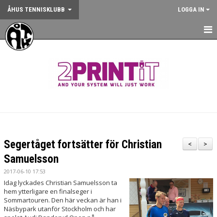
ÅHUS TENNISKLUBB
LOGGA IN
HEM
NYHETER
OM KLUBBEN
KONTAKT
BOKA BANA
Segertåget fortsätter för Christian
<
>
ANMÄLAN AKTIVITET
Samuelsson
2017-06-10 17:53
KALENDER
Idag lyckades Christian Samuelsson ta
hem ytterligare en finalseger i
GYM
Sommartouren. Den här veckan är han i
Näsbypark utanför Stockholm och har
KÖP KLUBBKLÄDER