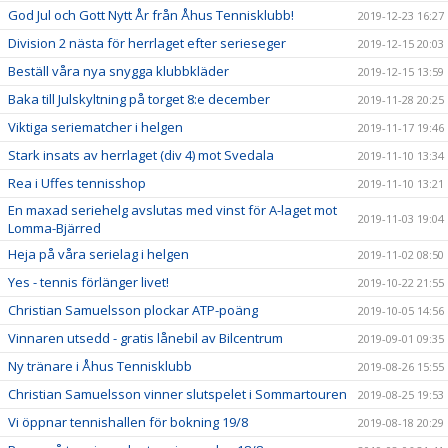
God Jul och Gott Nytt År från Åhus Tennisklubb!
2019-12-23 16:27
Division 2 nästa för herrlaget efter serieseger
2019-12-15 20:03
Beställ våra nya snygga klubbkläder
2019-12-15 13:59
Baka till Julskyltning på torget 8:e december
2019-11-28 20:25
Viktiga seriematcher i helgen
2019-11-17 19:46
Stark insats av herrlaget (div 4) mot Svedala
2019-11-10 13:34
Rea i Uffes tennisshop
2019-11-10 13:21
En maxad seriehelg avslutas med vinst för A-laget mot
2019-11-03 19:04
Lomma-Bjärred
Heja på våra serielag i helgen
2019-11-02 08:50
Yes - tennis förlänger livet!
2019-10-22 21:55
Christian Samuelsson plockar ATP-poäng
2019-10-05 14:56
Vinnaren utsedd - gratis lånebil av Bilcentrum
2019-09-01 09:35
Ny tränare i Åhus Tennisklubb
2019-08-26 15:55
Christian Samuelsson vinner slutspelet i Sommartouren
2019-08-25 19:53
Vi öppnar tennishallen för bokning 19/8
2019-08-18 20:29