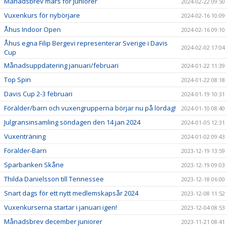
Månadsbrev mars för juniorer
2024-02-22 09:50
Vuxenkurs för nybörjare
2024-02-16 10:09
Åhus Indoor Open
2024-02-16 09:10
Åhus egna Filip Bergevi representerar Sverige i Davis
2024-02-02 17:04
Cup
Månadsuppdatering januari/februari
2024-01-22 11:39
Top Spin
2024-01-22 08:18
Davis Cup 2-3 februari
2024-01-19 10:31
Förälder/barn och vuxengrupperna börjar nu på lördag!
2024-01-10 08:40
Julgransinsamling söndagen den 14 jan 2024
2024-01-05 12:31
Vuxenträning
2024-01-02 09:43
Förälder-Barn
2023-12-19 13:59
Sparbanken Skåne
2023-12-19 09:03
Thilda Danielsson till Tennessee
2023-12-18 06:00
Snart dags för ett nytt medlemskapsår 2024
2023-12-08 11:52
Vuxenkurserna startar i januari igen!
2023-12-04 08:53
Månadsbrev december juniorer
2023-11-21 08:41