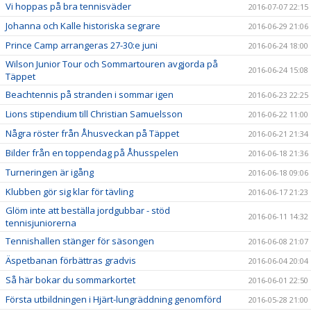
Vi hoppas på bra tennisväder
2016-07-07 22:15
Johanna och Kalle historiska segrare
2016-06-29 21:06
Prince Camp arrangeras 27-30:e juni
2016-06-24 18:00
Wilson Junior Tour och Sommartouren avgjorda på
2016-06-24 15:08
Täppet
Beachtennis på stranden i sommar igen
2016-06-23 22:25
Lions stipendium till Christian Samuelsson
2016-06-22 11:00
Några röster från Åhusveckan på Täppet
2016-06-21 21:34
Bilder från en toppendag på Åhusspelen
2016-06-18 21:36
Turneringen är igång
2016-06-18 09:06
Klubben gör sig klar för tävling
2016-06-17 21:23
Glöm inte att beställa jordgubbar - stöd
2016-06-11 14:32
tennisjuniorerna
Tennishallen stänger för säsongen
2016-06-08 21:07
Äspetbanan förbättras gradvis
2016-06-04 20:04
Så här bokar du sommarkortet
2016-06-01 22:50
Första utbildningen i Hjärt-lungräddning genomförd
2016-05-28 21:00