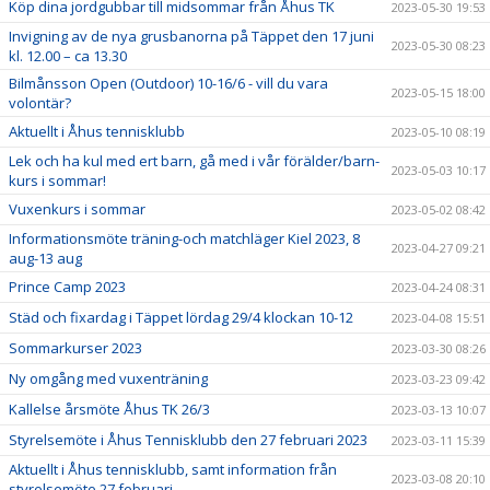
Köp dina jordgubbar till midsommar från Åhus TK
2023-05-30 19:53
Invigning av de nya grusbanorna på Täppet den 17 juni
2023-05-30 08:23
kl. 12.00 – ca 13.30
Bilmånsson Open (Outdoor) 10-16/6 - vill du vara
2023-05-15 18:00
volontär?
Aktuellt i Åhus tennisklubb
2023-05-10 08:19
Lek och ha kul med ert barn, gå med i vår förälder/barn-
2023-05-03 10:17
kurs i sommar!
Vuxenkurs i sommar
2023-05-02 08:42
Informationsmöte träning-och matchläger Kiel 2023, 8
2023-04-27 09:21
aug-13 aug
Prince Camp 2023
2023-04-24 08:31
Städ och fixardag i Täppet lördag 29/4 klockan 10-12
2023-04-08 15:51
Sommarkurser 2023
2023-03-30 08:26
Ny omgång med vuxenträning
2023-03-23 09:42
Kallelse årsmöte Åhus TK 26/3
2023-03-13 10:07
Styrelsemöte i Åhus Tennisklubb den 27 februari 2023
2023-03-11 15:39
Aktuellt i Åhus tennisklubb, samt information från
2023-03-08 20:10
styrelsemöte 27 februari