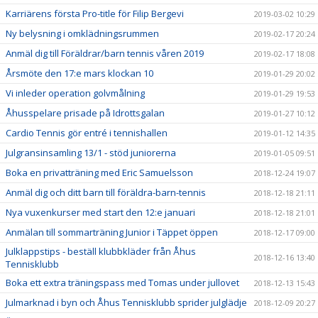
Karriärens första Pro-title för Filip Bergevi
2019-03-02 10:29
Ny belysning i omklädningsrummen
2019-02-17 20:24
Anmäl dig till Föräldrar/barn tennis våren 2019
2019-02-17 18:08
Årsmöte den 17:e mars klockan 10
2019-01-29 20:02
Vi inleder operation golvmålning
2019-01-29 19:53
Åhusspelare prisade på Idrottsgalan
2019-01-27 10:12
Cardio Tennis gör entré i tennishallen
2019-01-12 14:35
Julgransinsamling 13/1 - stöd juniorerna
2019-01-05 09:51
Boka en privatträning med Eric Samuelsson
2018-12-24 19:07
Anmäl dig och ditt barn till föräldra-barn-tennis
2018-12-18 21:11
Nya vuxenkurser med start den 12:e januari
2018-12-18 21:01
Anmälan till sommarträning Junior i Täppet öppen
2018-12-17 09:00
Julklappstips - beställ klubbkläder från Åhus
2018-12-16 13:40
Tennisklubb
Boka ett extra träningspass med Tomas under jullovet
2018-12-13 15:43
Julmarknad i byn och Åhus Tennisklubb sprider julglädje
2018-12-09 20:27