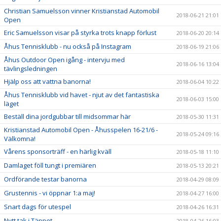
Christian Samuelsson vinner Kristianstad Automobil
2018-06-21 21:01
Open
Eric Samuelsson visar på styrka trots knapp förlust
2018-06-20 20:14
Åhus Tennisklubb - nu också på Instagram
2018-06-19 21:06
Åhus Outdoor Open igång - intervju med
2018-06-16 13:04
tävlingsledningen
Hjälp oss att vattna banorna!
2018-06-04 10:22
Åhus Tennisklubb vid havet - njut av det fantastiska
2018-06-03 15:00
läget
Beställ dina jordgubbar till midsommar här
2018-05-30 11:31
Kristianstad Automobil Open - Åhusspelen 16-21/6 -
2018-05-24 09:16
Välkomna!
Vårens sponsorträff - en härlig kväll
2018-05-18 11:10
Damlaget föll tungt i premiären
2018-05-13 20:21
Ordförande testar banorna
2018-04-29 08:09
Grustennis - vi öppnar 1:a maj!
2018-04-27 16:00
Snart dags för utespel
2018-04-26 16:31
Nytt tak i Täppet
2018-04-26 16:03