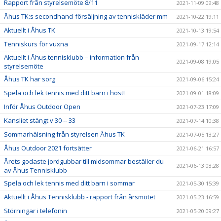
Rapport från styrelsemöte 8/11
2021-11-09 09:48
Åhus TK:s secondhand-försäljning av tenniskläder mm
2021-10-22 19:11
Aktuellt i Åhus TK
2021-10-13 19:54
Tenniskurs för vuxna
2021-09-17 12:14
Aktuellt i Åhus tennisklubb – information från
2021-09-08 19:05
styrelsemöte
Åhus TK har sorg
2021-09-06 15:24
Spela och lek tennis med ditt barn i höst!
2021-09-01 18:09
Inför Åhus Outdoor Open
2021-07-23 17:09
Kansliet stängt v 30 -- 33
2021-07-14 10:38
Sommarhälsning från styrelsen Åhus TK
2021-07-05 13:27
Åhus Outdoor 2021 fortsätter
2021-06-21 16:57
Årets godaste jordgubbar till midsommar beställer du
2021-06-13 08:28
av Åhus Tennisklubb
Spela och lek tennis med ditt barn i sommar
2021-05-30 15:39
Aktuellt i Åhus Tennisklubb - rapport från årsmötet
2021-05-23 16:59
Störningar i telefonin
2021-05-20 09:27