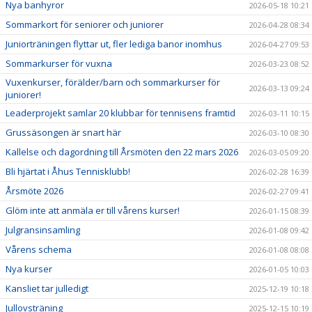
Nya banhyror
2026-05-18 10:21
Sommarkort för seniorer och juniorer
2026-04-28 08:34
Juniorträningen flyttar ut, fler lediga banor inomhus
2026-04-27 09:53
Sommarkurser för vuxna
2026-03-23 08:52
Vuxenkurser, förälder/barn och sommarkurser för
2026-03-13 09:24
juniorer!
Leaderprojekt samlar 20 klubbar för tennisens framtid
2026-03-11 10:15
Grussäsongen är snart här
2026-03-10 08:30
Kallelse och dagordning till Årsmöten den 22 mars 2026
2026-03-05 09:20
Bli hjärtat i Åhus Tennisklubb!
2026-02-28 16:39
Årsmöte 2026
2026-02-27 09:41
Glöm inte att anmäla er till vårens kurser!
2026-01-15 08:39
Julgransinsamling
2026-01-08 09:42
Vårens schema
2026-01-08 08:08
Nya kurser
2026-01-05 10:03
Kansliet tar julledigt
2025-12-19 10:18
Jullovsträning
2025-12-15 10:19