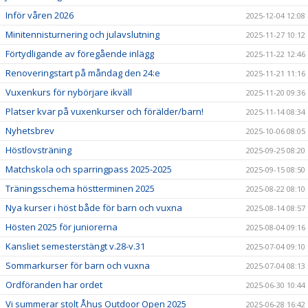
Inför våren 2026
2025-12-04 12:08
Minitennisturnering och julavslutning
2025-11-27 10:12
Förtydligande av föregående inlägg
2025-11-22 12:46
Renoveringstart på måndag den 24:e
2025-11-21 11:16
Vuxenkurs för nybörjare ikväll
2025-11-20 09:36
Platser kvar på vuxenkurser och förälder/barn!
2025-11-14 08:34
Nyhetsbrev
2025-10-06 08:05
Höstlovsträning
2025-09-25 08:20
Matchskola och sparringpass 2025-2025
2025-09-15 08:50
Träningsschema höstterminen 2025
2025-08-22 08:10
Nya kurser i höst både för barn och vuxna
2025-08-14 08:57
Hösten 2025 för juniorerna
2025-08-04 09:16
Kansliet semesterstängt v.28-v.31
2025-07-04 09:10
Sommarkurser för barn och vuxna
2025-07-04 08:13
Ordföranden har ordet
2025-06-30 10:44
Vi summerar stolt Åhus Outdoor Open 2025
2025-06-28 16:42