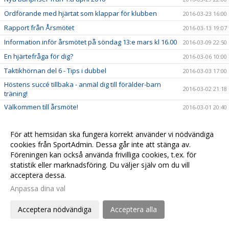
Ordförande med hjärtat som klappar för klubben
2016-03-23 16:00
Rapport från Årsmötet
2016-03-13 19:07
Information inför årsmötet på söndag 13:e mars kl 16.00
2016-03-09 22:50
En hjärtefråga för dig?
2016-03-06 10:00
Taktikhörnan del 6 - Tips i dubbel
2016-03-03 17:00
Höstens succé tillbaka - anmäl dig till förälder-barn
2016-03-02 21:18
träning!
Välkommen till årsmöte!
2016-03-01 20:40
Det mest populära racketmärket är...
2016-02-21 11:30
För att hemsidan ska fungera korrekt använder vi nödvändiga
Håll tummarna för Christian i Jönköping
2016-02-17 12:29
cookies från SportAdmin. Dessa går inte att stänga av.
Taktikhörnan del 5 - När ska man smasha?
2016-02-11 11:00
Föreningen kan också använda frivilliga cookies, t.ex. för
Den mest populära Grand Slam turneringen är...
statistik eller marknadsföring. Du väljer själv om du vill
2016-02-06 23:00
acceptera dessa.
Taktikhörnan del 4 - ta emot serve från vänsterhänt
2016-02-05 15:00
spelare
Anpassa dina val
Rapport från University of California - Filip Bergevi på
2016-01-30 22:13
matchdag
Acceptera nödvändiga
Acceptera alla
Nu är det avgjort, den bästa banan i hallen är...
2016-01-30 22:02