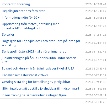
Kontantfri förening
2023-11-17 09:42
Hej alla juniorer och föräldrar!
2023-11-15 10:07
Informationsmöte för 60 +
2023-11-08 08:31
Uppdatering från Matchi, betalning med
2023-11-07 09:28
Juniorkort/Förmiddagskort
Solceller
2023-10-12 11:22
Dags igen för Top Spin och Föräldrar-Barn på lördagar -
2023-09-23 09:00
anmäl dig
Seriespel hösten 2023 – alla föreningens lag
2023-08-16 20:42
Juniorträningen på Åhus Tennisklubb - inför hösten
2023-08-07 21:01
2023
Edvard och Henry - från träningsläger i Kiel till USA
2023-06-28 19:46
Kansliet semesterstängt v.26-29
2023-06-22 11:37
Onsdag sista dag för beställning av jordgubbar
2023-06-19 11:46
Glöm inte bort att beställa jordgubbar till midsommar!
2023-06-16 09:58
Ingen träning på skolavslutningsdagen 9 juni
2023-06-02 09:11
2023-06-01 10:25