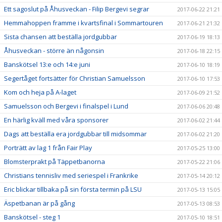
Ett sagoslut på Åhusveckan - Filip Bergevi segrar
2017-06-22 21:21
Hemmahoppen framme i kvartsfinal i Sommartouren
2017-06-21 21:32
Sista chansen att beställa jordgubbar
2017-06-19 18:13
Åhusveckan - större än någonsin
2017-06-18 22:15
Banskötsel 13:e och 14:e juni
2017-06-10 18:19
Segertåget fortsätter för Christian Samuelsson
2017-06-10 17:53
Kom och heja på A-laget
2017-06-09 21:52
Samuelsson och Bergevi i finalspel i Lund
2017-06-06 20:48
En härlig kväll med våra sponsorer
2017-06-02 21:44
Dags att beställa era jordgubbar till midsommar
2017-06-02 21:20
Porträtt av lag 1 från Fair Play
2017-05-25 13:00
Blomsterprakt på Täppetbanorna
2017-05-22 21:06
Christians tennisliv med seriespel i Frankrike
2017-05-14 20:12
Eric blickar tillbaka på sin första termin på LSU
2017-05-13 15:05
Äspetbanan är på gång
2017-05-13 08:53
Banskötsel - steg 1
2017-05-10 18:51