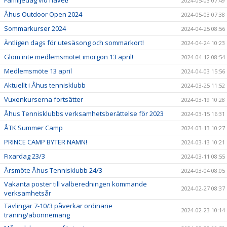
Familjedag vid havet!
2024-05-03 07:49
Åhus Outdoor Open 2024
2024-05-03 07:38
Sommarkurser 2024
2024-04-25 08:56
Äntligen dags för utesäsong och sommarkort!
2024-04-24 10:23
Glöm inte medlemsmötet imorgon 13 april!
2024-04-12 08:54
Medlemsmöte 13 april
2024-04-03 15:56
Aktuellt i Åhus tennisklubb
2024-03-25 11:52
Vuxenkurserna fortsätter
2024-03-19 10:28
Åhus Tennisklubbs verksamhetsberättelse för 2023
2024-03-15 16:31
ÅTK Summer Camp
2024-03-13 10:27
PRINCE CAMP BYTER NAMN!
2024-03-13 10:21
Fixardag 23/3
2024-03-11 08:55
Årsmöte Åhus Tennisklubb 24/3
2024-03-04 08:05
Vakanta poster till valberedningen kommande
2024-02-27 08:37
verksamhetsår
Tävlingar 7-10/3 påverkar ordinarie
2024-02-23 10:14
träning/abonnemang