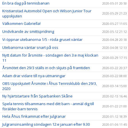
En bra dag på tennisbanan
2020-05-31 20:50
Kristianstad Automobil Open och Wilson Junior Tour
2020-05-29 21:23
uppskjuten
Välkommen Gabriella!
2020-05-27 11:05
Undvikande av smittspridning
2020-05-12 21:12
Vi öppnar utebanorna 1/5 - röda gruset väntar
2020-04-28 20:18
Utebanorna väntar snart på oss
2020-04-08 12:13
Nytt datum för årsmöte - söndagen den 3:e maj klockan
2020-03-29 17:15
11
Årsmötet den 29/3 ställs in och skjuts på framtiden
2020-03-22 20:37
Adam drar vidare till nya utmaningar
2020-03-22 08:00
OBS Uppskjutet! Årsmöte i Åhus Tennisklubb den 29/3,
2020-03-14 15:00
2020
Ny hjärtstartare från Sparbanken Skåne
2020-02-13 16:46
Spela tennis tillsammans med ditt barn - anmäl dig till
2020-01-22 21:00
förälder-barn tennis
Hela Åhus finkammat efter julgranar
2020-01-12 18:39
Julgransinsamling söndagen 12:e januari efter 9.30
2020-01-06 11:45