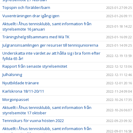
Topspin och förälder/barn
2023-01-27 09:25
Vuxenträningen drar igång igen
2023-01-26 09:11
Aktuellt i Åhus tennisklubb, samt information från
2023-01-18 14:22
styrelsemöte 16 januari
Träningshelg tillsammans med Wä TK
2023-01-16 09:22
Julgransinsamlingen ger resurser till tennisjuniorerna
2023-01-14 09:25
Underskatta inte värdet av att hålla sig i bra form efter
2022-12-19 13:59
fyllda 65 år!
Rapport från senaste styrelsemötet
2022-12-12 13:06
Julhälsning
2022-12-11 12:46
Nyutbildade tränare
2022-12-01 20:16
Karlskrona 18/11-20/11
2022-11-24 09:04
Morgonpasset
2022-10-26 17:35
Aktuellt i Åhus tennisklubb, samt information från
2022-10-26 06:07
styrelsemöte 17 oktober
Tenniskurs för vuxna hösten 2022
2022-09-23 09:32
Aktuellt i Åhus tennisklubb, samt information från
2022-09-01 16:58