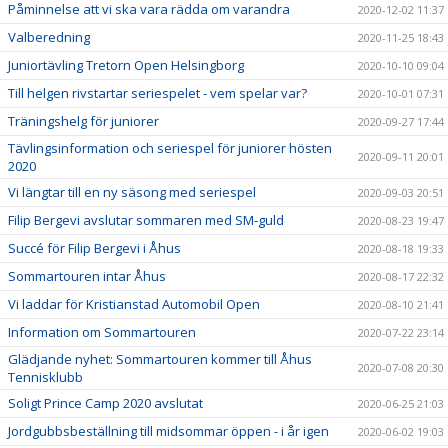
Påminnelse att vi ska vara rädda om varandra
2020-12-02 11:37
Valberedning
2020-11-25 18:43
Juniortävling Tretorn Open Helsingborg
2020-10-10 09:04
Till helgen rivstartar seriespelet - vem spelar var?
2020-10-01 07:31
Träningshelg för juniorer
2020-09-27 17:44
Tävlingsinformation och seriespel för juniorer hösten
2020-09-11 20:01
2020
Vi längtar till en ny säsong med seriespel
2020-09-03 20:51
Filip Bergevi avslutar sommaren med SM-guld
2020-08-23 19:47
Succé för Filip Bergevi i Åhus
2020-08-18 19:33
Sommartouren intar Åhus
2020-08-17 22:32
Vi laddar för Kristianstad Automobil Open
2020-08-10 21:41
Information om Sommartouren
2020-07-22 23:14
Glädjande nyhet: Sommartouren kommer till Åhus
2020-07-08 20:30
Tennisklubb
Soligt Prince Camp 2020 avslutat
2020-06-25 21:03
Jordgubbsbeställning till midsommar öppen - i år igen
2020-06-02 19:03