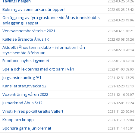
Tävling i helgen
2022-03-25 04:26
Bokning av sommarkurs är öppen!
2022-03-23 06:42
Omläggning av fyra grusbanor vid Åhus tennisklubbs
2022-03-20 19:06
anläggning i Täppet
Verksamhetsberättelse 2021
2022-03-11 10:21
Kallelse årsmöte Åhus TK
2022-03-08 09:26
Aktuellt i Åhus tennisklubb – information från
2022-02-10 20:14
styrelsemöte 8 februari
Foodbox - nyhet i gymmet
2022-01-14 14:14
Spela och lek tennis med ditt barn i vår!
2022-01-03 08:00
Julgransinsamling 9/1
2021-12-31 13:25
Kansliet stängt vecka 52
2021-12-20 13:10
Vuxenträning våren 2022
2021-12-16 09:07
Julmarknad Åhus 5/12
2021-12-01 12:24
Vinst i Pirres pokal! Grattis Valter!
2021-11-20 20:04
Kropp och knopp
2021-11-19 09:04
Sponsra gärna juniorerna!
2021-11-14 15:01