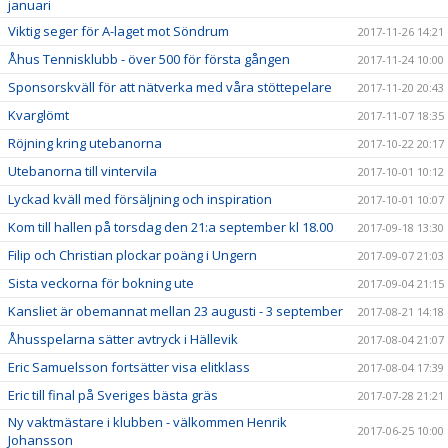
januari
Viktig seger för A-laget mot Söndrum
2017-11-26 14:21
Åhus Tennisklubb - över 500 för första gången
2017-11-24 10:00
Sponsorskväll för att nätverka med våra stöttepelare
2017-11-20 20:43
Kvarglömt
2017-11-07 18:35
Röjning kring utebanorna
2017-10-22 20:17
Utebanorna till vintervila
2017-10-01 10:12
Lyckad kväll med försäljning och inspiration
2017-10-01 10:07
Kom till hallen på torsdag den 21:a september kl 18.00
2017-09-18 13:30
Filip och Christian plockar poäng i Ungern
2017-09-07 21:03
Sista veckorna för bokning ute
2017-09-04 21:15
Kansliet är obemannat mellan 23 augusti - 3 september
2017-08-21 14:18
Åhusspelarna sätter avtryck i Hällevik
2017-08-04 21:07
Eric Samuelsson fortsätter visa elitklass
2017-08-04 17:39
Eric till final på Sveriges bästa gräs
2017-07-28 21:21
Ny vaktmästare i klubben - välkommen Henrik
2017-06-25 10:00
Johansson