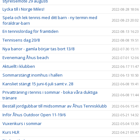
styrelsemöte 29 augusti
Lycka till i Norge Miles!
2022-08-28 18:06
Spela och lek tennis med ditt barn - ny termin med
2022-08-23 20:02
föräldrar-barn
En tennislördag för framtiden
2022-08-13 16:23
Tennisens dag 20/8
2022-08-08 19:51
Nya banor - gamla börjar tas bort 13/8
2022-07-30 15:11
Evenemang Åhus beach
2022-07-01 12:06
Aktuellt i klubben
2022-06-17 11:47
Sommarstängt inomhus i hallen
2022-06-13 10:50
Kansliet stängt 15 juni-6 juli samt v. 28
2022-06-08 19:41
Privatträning i tennis i sommar - boka våra duktiga
2022-06-08 11:44
tränare
Beställ jordgubbar till midsommar av Åhus Tennisklubb
2022-06-06 15:41
Inför Åhus Outdoor Open 11-19/6
2022-05-21 14:32
Vuxenkurs i sommar
2022-05-04 13:30
Kurs HLR
2022-04-21 09:47