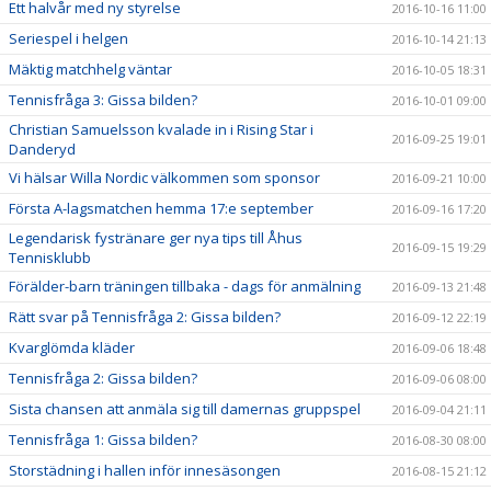
Ett halvår med ny styrelse
2016-10-16 11:00
Seriespel i helgen
2016-10-14 21:13
Mäktig matchhelg väntar
2016-10-05 18:31
Tennisfråga 3: Gissa bilden?
2016-10-01 09:00
Christian Samuelsson kvalade in i Rising Star i
2016-09-25 19:01
Danderyd
Vi hälsar Willa Nordic välkommen som sponsor
2016-09-21 10:00
Första A-lagsmatchen hemma 17:e september
2016-09-16 17:20
Legendarisk fystränare ger nya tips till Åhus
2016-09-15 19:29
Tennisklubb
Förälder-barn träningen tillbaka - dags för anmälning
2016-09-13 21:48
Rätt svar på Tennisfråga 2: Gissa bilden?
2016-09-12 22:19
Kvarglömda kläder
2016-09-06 18:48
Tennisfråga 2: Gissa bilden?
2016-09-06 08:00
Sista chansen att anmäla sig till damernas gruppspel
2016-09-04 21:11
Tennisfråga 1: Gissa bilden?
2016-08-30 08:00
Storstädning i hallen inför innesäsongen
2016-08-15 21:12