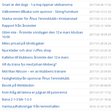
Snart är det dags - 1:a maj öppnar utebanorna
2017-04-28 17:32
Välkommen tillbaka som sponsor - String Furniture
2017-03-15 21:32
Starka vinster för Åhus Tennisklubb i Kristianstad
2017-03-12 21:35
Rapport från årsmötet
2017-03-12 14:00
Glöm inte - Årsmöte söndagen den 12:e mars klockan
2017-02-18 09:33
10.00
Miles prisad på Idrottsgalan
2017-01-28 20:26
Nya kläder och skor i Uffes shop
2017-01-25 20:53
Kallelse till klubbens årsmöte den 12:e mars
2017-01-23 21:11
Vill du träna fys med Johan Moberg?
2017-01-22 15:16
Möt Max Nilsson – en av klubbens tränare
2017-01-20 09:00
Fastighetsbyrån sponsrar Åhus Tennisklubb
2017-01-12 22:10
Besök på Wimbledon
2017-01-08 08:00
Kom ihåg att lämna er julgran till juniorerna
2017-01-07 17:32
Bana 2-1-3 blir 1-2-3
2017-01-01 18:42
Varma julhälsningar från tennishallen
2016-12-24 12:30