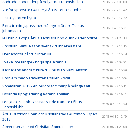
Ändrade öppettider på helgerna i tennishallen
2018-12-08 09:00
Varför sponsrar C4 Energi Åhus Tennisklubb?
2018-12-07 10:42
Sista lysrören bytta
2018-11-15 12:32
Extra träningspass med vår nye tränare Tomas
2018-10-26 15:21
Johansson
Nu kan du köpa Åhus Tennisklubbs klubbkläder online
2018-10-21 20:17
Christian Samuelsson svensk dubbelmästare
2018-10-08 14:15
Utebanorna går till vintervila
2018-10-06 15:54
Tveka inte längre - börja spela tennis
2018-09-24 08:21
Karriärens andra future till Christian Samuelsson
2018-09-15 15:39
Problem med varmvatten i hallen - fixat
2018-08-24 17:46
Sommaren 2018 - en rekordsommar på många sätt
2018-08-23 15:11
Lysande uppgradering av tennishallen
2018-08-13 16:51
Ledigt extrajobb - assisterande tränare i Åhus
2018-07-06 10:34
Tennisklubb
Åhus Outdoor Open och Kristianstads Automobil Open
2018-06-30 12:49
2018
Segerintervju med Christian Samuelsson
2018-06-21 21:08