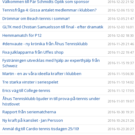
Välkommen till Pär Schmidts Optik som sponsor
2016-12-22 21:52
Tennisfråga 4: Gissa antalet medlemmar i klubben?
2016-12-06 15:12
Drömmar om Beach tennis i sommar!
2016-12-05 21:47
GLTK med Chistian Samuelsson till final - efter dramatik
2016-12-03 16:01
Hemmamatch för P12
2016-12-02 18:30
#denvaute - ny krönika från Åhus Tennisklubb
2016-11-29 21:46
Fixa julklapparna från Uffes shop
2016-11-22 19:47
Fysträningen utvecklas med hjälp av experthjälp från
2016-11-15 19:37
Schweiz
Martin - en av våra ideella krafter i klubben
2016-11-15 06:30
Tre starka vinster i seriespelet
2016-11-13 14:02
Erics väg till College-tennis
2016-11-12 17:05
Åhus Tennisklubb bjuder in till prova-på-tennis under
2016-11-01 19:07
höstlovet
Rapport från seriematcherna
2016-10-30 19:31
Ny kraft på kansliet - Jan Persson
2016-10-26 21:26
Anmäl dig till Cardio tennis tisdagen 25/10!
2016-10-23 20:27