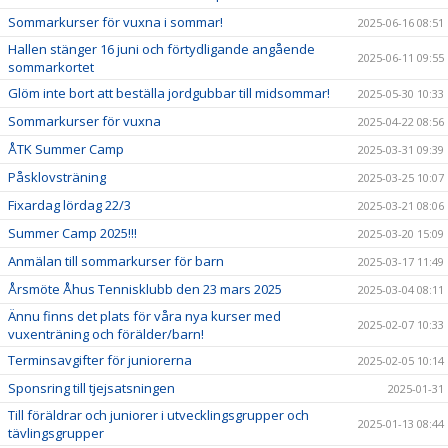
Sommarkurser för vuxna i sommar!
2025-06-16 08:51
Hallen stänger 16 juni och förtydligande angående
2025-06-11 09:55
sommarkortet
Glöm inte bort att beställa jordgubbar till midsommar!
2025-05-30 10:33
Sommarkurser för vuxna
2025-04-22 08:56
ÅTK Summer Camp
2025-03-31 09:39
Påsklovsträning
2025-03-25 10:07
Fixardag lördag 22/3
2025-03-21 08:06
Summer Camp 2025!!!
2025-03-20 15:09
Anmälan till sommarkurser för barn
2025-03-17 11:49
Årsmöte Åhus Tennisklubb den 23 mars 2025
2025-03-04 08:11
Ännu finns det plats för våra nya kurser med
2025-02-07 10:33
vuxenträning och förälder/barn!
Terminsavgifter för juniorerna
2025-02-05 10:14
Sponsring till tjejsatsningen
2025-01-31
Till föräldrar och juniorer i utvecklingsgrupper och
2025-01-13 08:44
tävlingsgrupper