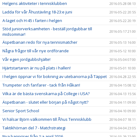
Helgens aktiviteter i tennisklubben
2016-05-28 08:13
Ladda för vår Åhustävling 18-23:e juni
2016-05-22 20:55
A-laget och H-45 i farten i helgen
2016-05-22 20:19
Stöd juniorverksamheten - beställ jordgubbar till
2016-05-17 21:00
midsommar!
Äspetbanan redo för nya tennismatcher
2016-05-13 16:00
Några frågor till vår nye ordförande
2016-05-12 10:00
Vår egen jordgubbshjälte!
2016-05-04 07:00
Hjärtstartaren är nu på plats i hallen!
2016-05-01 10:00
I helgen öppnar vi för bokning av utebanorna på Täppet
2016-04-28 22:55
Trumpeter och fanfarer - tack från Håkan!
2016-04-15 08:12
Vilka är de bästa svenskarna på College i USA?
2016-04-13 15:56
Äspetbanan - slutet eller början på något nytt?
2016-04-11 09:00
Senior Sport School
2016-04-10 09:00
Vi hälsar Björn välkommen till Åhus Tennisklubb
2016-04-07 18:11
Taktikhörnan del 7 - Matchstrategi
2016-04-04 23:05
Nya banpriser från 1:a april 2016
2016-03-29 22:00