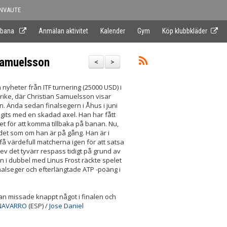
NVAUTE
 bana
Anmälan aktivitet
Kalender
Gym
Köp klubbkläder
 Samuelsson
<
>
 nyheter från ITF turnering (25000 USD) i
ike, där Christian Samuelsson visar
n. Ända sedan finalsegern i Åhus i juni
agits med en skadad axel. Han har fått
 för att komma tillbaka på banan. Nu,
 det som om han är på gång. Han är i
 få värdefull matcherna igen för att satsa
blev det tyvärr respass tidigt på grund av
i dubbel med Linus Frost räckte spelet
inalseger och efterlängtade ATP -poäng i
ian missade knappt något i finalen och
NAVARRO
(ESP) /
Jose Daniel