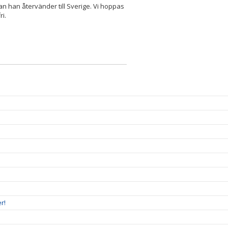
nnan han återvänder till Sverige. Vi hoppas
ri.
r!