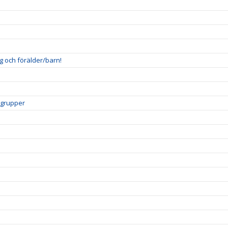
g och förälder/barn!
gsgrupper