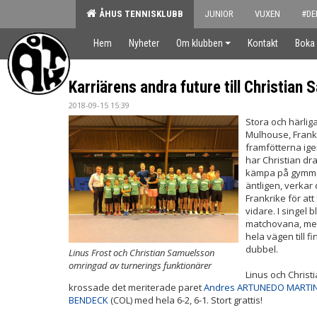
ÅHUS TENNISKLUBB
JUNIOR
VUXEN
#DE
Hem
Nyheter
Om klubben
Kontakt
Boka
Karriärens andra future till Christian
2018-09-15 15:39
Stora och härliga
Mulhouse, Frankr
framfötterna ige
har Christian dr
kämpa på gymmet
äntligen, verkar
Frankrike för att
vidare. I singel 
matchovana, men 
hela vägen till f
dubbel.
Linus Frost och Christian Samuelsson
omringad av turnerings funktionärer
Linus och Christ
krossade det meriterade paret
Andres ARTUNEDO MARTI
BENDECK
(COL) med hela 6-2, 6-1. Stort grattis!