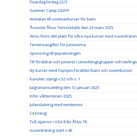
Fixardag lördag 22/3
Summer Camp 2025!!!
Anmälan till sommarkurser för barn
Årsmöte Åhus Tennisklubb den 23 mars 2025
Ännu finns det plats för våra nya kurser med vuxentränin
Terminsavgifter för juniorerna
Sponsring till tjejsatsningen
Till föräldrar och juniorer i utvecklingsgrupper och tävlin
Ny kurser med TopSpin,Förälder/barn och vuxenkurser
Kansliet stängt v.52 och v. 1
Julgransinsamling den 12 januari 2025
Inför vårterminen 2025
Julavslutning med minitennis
C4 Energi
Två stjärnor i USA från Åhus TK
Vuxenträning start v.45