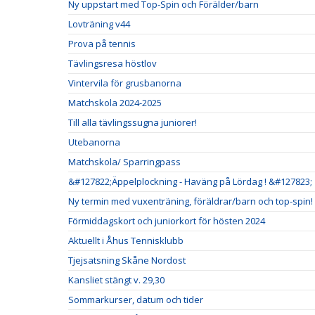
Ny uppstart med Top-Spin och Förälder/barn
Lovträning v44
Prova på tennis
Tävlingsresa höstlov
Vintervila för grusbanorna
Matchskola 2024-2025
Till alla tävlingssugna juniorer!
Utebanorna
Matchskola/ Sparringpass
&#127822;Äppelplockning - Haväng på Lördag ! &#127823;
Ny termin med vuxenträning, föräldrar/barn och top-spin!
Förmiddagskort och juniorkort för hösten 2024
Aktuellt i Åhus Tennisklubb
Tjejsatsning Skåne Nordost
Kansliet stängt v. 29,30
Sommarkurser, datum och tider