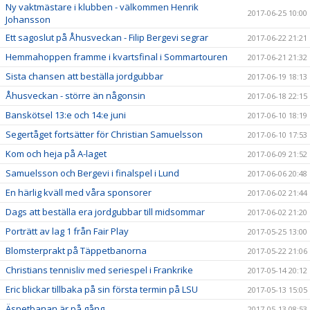
Ny vaktmästare i klubben - välkommen Henrik
2017-06-25 10:00
Johansson
Ett sagoslut på Åhusveckan - Filip Bergevi segrar
2017-06-22 21:21
Hemmahoppen framme i kvartsfinal i Sommartouren
2017-06-21 21:32
Sista chansen att beställa jordgubbar
2017-06-19 18:13
Åhusveckan - större än någonsin
2017-06-18 22:15
Banskötsel 13:e och 14:e juni
2017-06-10 18:19
Segertåget fortsätter för Christian Samuelsson
2017-06-10 17:53
Kom och heja på A-laget
2017-06-09 21:52
Samuelsson och Bergevi i finalspel i Lund
2017-06-06 20:48
En härlig kväll med våra sponsorer
2017-06-02 21:44
Dags att beställa era jordgubbar till midsommar
2017-06-02 21:20
Porträtt av lag 1 från Fair Play
2017-05-25 13:00
Blomsterprakt på Täppetbanorna
2017-05-22 21:06
Christians tennisliv med seriespel i Frankrike
2017-05-14 20:12
Eric blickar tillbaka på sin första termin på LSU
2017-05-13 15:05
Äspetbanan är på gång
2017-05-13 08:53