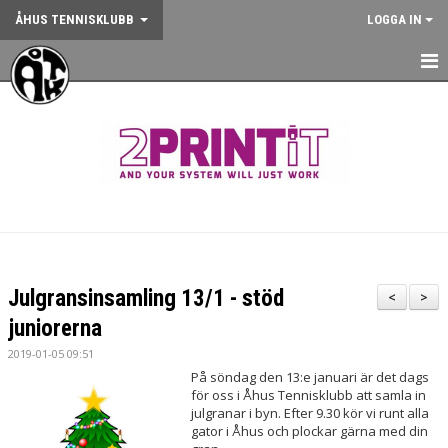
ÅHUS TENNISKLUBB
LOGGA IN
HEM
NYHETER
OM KLUBBEN
KONTAKT
BOKA BANA
Julgransinsamling 13/1 - stöd
<
>
ANMÄLAN AKTIVITET
juniorerna
2019-01-05 09:51
KALENDER
På söndag den 13:e januari är det dags
för oss i Åhus Tennisklubb att samla in
GYM
julgranar i byn. Efter 9.30 kör vi runt alla
gator i Åhus och plockar gärna med din
KÖP KLUBBKLÄDER