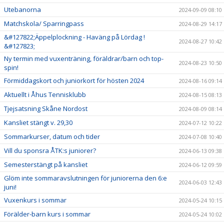
Utebanorna
2024-09-09 08:10
Matchskola/ Sparringpass
2024-08-29 14:17
&#127822;Äppelplockning - Haväng på Lördag !
2024-08-27 10:42
&#127823;
Ny termin med vuxenträning, föräldrar/barn och top-
2024-08-23 10:50
spin!
Förmiddagskort och juniorkort för hösten 2024
2024-08-16 09:14
Aktuellt i Åhus Tennisklubb
2024-08-15 08:13
Tjejsatsning Skåne Nordost
2024-08-09 08:14
Kansliet stängt v. 29,30
2024-07-12 10:22
Sommarkurser, datum och tider
2024-07-08 10:40
Vill du sponsra ÅTK:s juniorer?
2024-06-13 09:38
Semesterstängt på kansliet
2024-06-12 09:59
Glöm inte sommaravslutningen för juniorerna den 6:e
2024-06-03 12:43
juni!
Vuxenkurs i sommar
2024-05-24 10:15
Förälder-barn kurs i sommar
2024-05-24 10:02