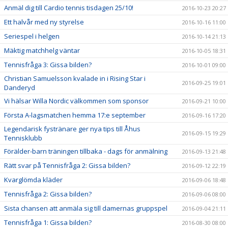
Anmäl dig till Cardio tennis tisdagen 25/10!
2016-10-23 20:27
Ett halvår med ny styrelse
2016-10-16 11:00
Seriespel i helgen
2016-10-14 21:13
Mäktig matchhelg väntar
2016-10-05 18:31
Tennisfråga 3: Gissa bilden?
2016-10-01 09:00
Christian Samuelsson kvalade in i Rising Star i
2016-09-25 19:01
Danderyd
Vi hälsar Willa Nordic välkommen som sponsor
2016-09-21 10:00
Första A-lagsmatchen hemma 17:e september
2016-09-16 17:20
Legendarisk fystränare ger nya tips till Åhus
2016-09-15 19:29
Tennisklubb
Förälder-barn träningen tillbaka - dags för anmälning
2016-09-13 21:48
Rätt svar på Tennisfråga 2: Gissa bilden?
2016-09-12 22:19
Kvarglömda kläder
2016-09-06 18:48
Tennisfråga 2: Gissa bilden?
2016-09-06 08:00
Sista chansen att anmäla sig till damernas gruppspel
2016-09-04 21:11
Tennisfråga 1: Gissa bilden?
2016-08-30 08:00