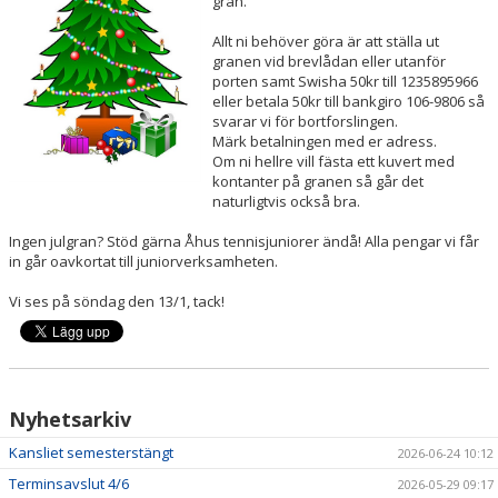
gran.
Allt ni behöver göra är att ställa ut
ÅTK TRÄNINGSVERKSAMHET
granen vid brevlådan eller utanför
porten samt Swisha 50kr till 1235895966
eller betala 50kr till bankgiro 106-9806 så
svarar vi för bortforslingen.
Märk betalningen med er adress.
Om ni hellre vill fästa ett kuvert med
kontanter på granen så går det
naturligtvis också bra.
Ingen julgran? Stöd gärna Åhus tennisjuniorer ändå! Alla pengar vi får
in går oavkortat till juniorverksamheten.
Vi ses på söndag den 13/1, tack!
Nyhetsarkiv
Kansliet semesterstängt
2026-06-24 10:12
Terminsavslut 4/6
2026-05-29 09:17