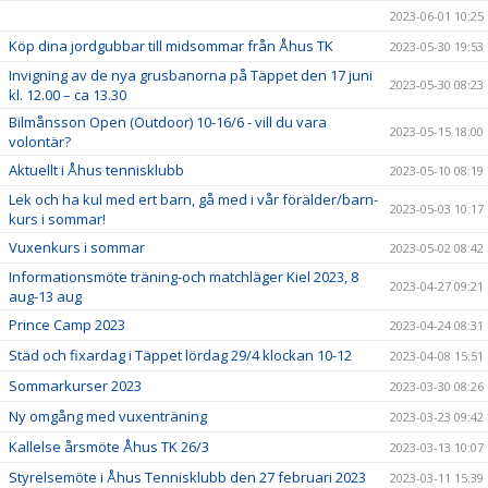
2023-06-01 10:25
Köp dina jordgubbar till midsommar från Åhus TK
2023-05-30 19:53
Invigning av de nya grusbanorna på Täppet den 17 juni
2023-05-30 08:23
kl. 12.00 – ca 13.30
Bilmånsson Open (Outdoor) 10-16/6 - vill du vara
2023-05-15 18:00
volontär?
Aktuellt i Åhus tennisklubb
2023-05-10 08:19
Lek och ha kul med ert barn, gå med i vår förälder/barn-
2023-05-03 10:17
kurs i sommar!
Vuxenkurs i sommar
2023-05-02 08:42
Informationsmöte träning-och matchläger Kiel 2023, 8
2023-04-27 09:21
aug-13 aug
Prince Camp 2023
2023-04-24 08:31
Städ och fixardag i Täppet lördag 29/4 klockan 10-12
2023-04-08 15:51
Sommarkurser 2023
2023-03-30 08:26
Ny omgång med vuxenträning
2023-03-23 09:42
Kallelse årsmöte Åhus TK 26/3
2023-03-13 10:07
Styrelsemöte i Åhus Tennisklubb den 27 februari 2023
2023-03-11 15:39