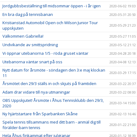
Jordgubbsbeställning till midsommar öppen - i år igen
2020-06-02 19:03
En bra dag på tennisbanan
2020-05-31 20:50
Kristianstad Automobil Open och Wilson Junior Tour
2020-05-29 21:23
uppskjuten
Välkommen Gabriella!
2020-05-27 11:05
Undvikande av smittspridning
2020-05-12 21:12
Vi öppnar utebanorna 1/5 - röda gruset väntar
2020-04-28 20:18
Utebanorna väntar snart på oss
2020-04-08 12:13
Nytt datum för årsmöte - söndagen den 3:e maj klockan
2020-03-29 17:15
11
Årsmötet den 29/3 ställs in och skjuts på framtiden
2020-03-22 20:37
Adam drar vidare till nya utmaningar
2020-03-22 08:00
OBS Uppskjutet! Årsmöte i Åhus Tennisklubb den 29/3,
2020-03-14 15:00
2020
Ny hjärtstartare från Sparbanken Skåne
2020-02-13 16:46
Spela tennis tillsammans med ditt barn - anmäl dig till
2020-01-22 21:00
förälder-barn tennis
Hela Åhus finkammat efter julgranar
2020-01-12 18:39