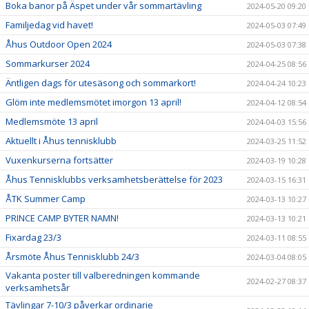
Boka banor på Äspet under vår sommartävling
2024-05-20 09:20
Familjedag vid havet!
2024-05-03 07:49
Åhus Outdoor Open 2024
2024-05-03 07:38
Sommarkurser 2024
2024-04-25 08:56
Äntligen dags för utesäsong och sommarkort!
2024-04-24 10:23
Glöm inte medlemsmötet imorgon 13 april!
2024-04-12 08:54
Medlemsmöte 13 april
2024-04-03 15:56
Aktuellt i Åhus tennisklubb
2024-03-25 11:52
Vuxenkurserna fortsätter
2024-03-19 10:28
Åhus Tennisklubbs verksamhetsberättelse för 2023
2024-03-15 16:31
ÅTK Summer Camp
2024-03-13 10:27
PRINCE CAMP BYTER NAMN!
2024-03-13 10:21
Fixardag 23/3
2024-03-11 08:55
Årsmöte Åhus Tennisklubb 24/3
2024-03-04 08:05
Vakanta poster till valberedningen kommande
2024-02-27 08:37
verksamhetsår
Tävlingar 7-10/3 påverkar ordinarie