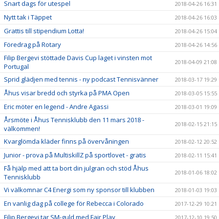
Snart dags för utespel
2018-04-26 16:31
Nytt tak i Täppet
2018-04-26 16:03
Grattis till stipendium Lotta!
2018-04-26 15:04
Föredrag på Rotary
2018-04-26 14:56
Filip Bergevi stöttade Davis Cup laget i vinsten mot
2018-04-09 21:08
Portugal
Sprid glädjen med tennis - ny podcast Tennisvänner
2018-03-17 19:29
Åhus visar bredd och styrka på PMA Open
2018-03-05 15:55
Eric möter en legend - Andre Agassi
2018-03-01 19:09
Årsmöte i Åhus Tennisklubb den 11 mars 2018 -
2018-02-15 21:15
välkommen!
Kvarglömda kläder finns på övervåningen
2018-02-12 20:52
Junior - prova på MultiskillZ på sportlovet - gratis
2018-02-11 15:41
Få hjälp med att ta bort din julgran och stöd Åhus
2018-01-06 18:02
Tennisklubb
Vi välkomnar C4 Energi som ny sponsor till klubben
2018-01-03 19:03
En vanlig dag på college för Rebecca i Colorado
2017-12-29 10:21
Filip Bergevi tar SM-guld med Fair Play
2017-12-10 19:50