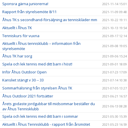
Sponsra gärna juniorerna!
2021-11-14 15:01
Rapport från styrelsemöte 8/11
2021-11-09 09:48
Åhus TK:s secondhand-försäljning av tenniskläder mm
2021-10-22 19:11
Aktuellt i Åhus TK
2021-10-13 19:54
Tenniskurs för vuxna
2021-09-17 12:14
Aktuellt i Åhus tennisklubb – information från
2021-09-08 19:05
styrelsemöte
Åhus TK har sorg
2021-09-06 15:24
Spela och lek tennis med ditt barn i höst!
2021-09-01 18:09
Inför Åhus Outdoor Open
2021-07-23 17:09
Kansliet stängt v 30 -- 33
2021-07-14 10:38
Sommarhälsning från styrelsen Åhus TK
2021-07-05 13:27
Åhus Outdoor 2021 fortsätter
2021-06-21 16:57
Årets godaste jordgubbar till midsommar beställer du
2021-06-13 08:28
av Åhus Tennisklubb
Spela och lek tennis med ditt barn i sommar
2021-05-30 15:39
Aktuellt i Åhus Tennisklubb - rapport från årsmötet
2021-05-23 16:59