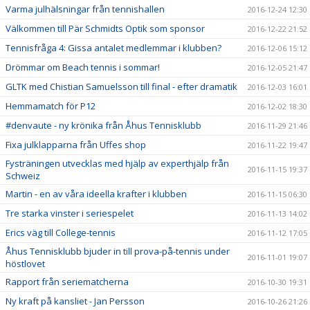
Varma julhälsningar från tennishallen
2016-12-24 12:30
Välkommen till Pär Schmidts Optik som sponsor
2016-12-22 21:52
Tennisfråga 4: Gissa antalet medlemmar i klubben?
2016-12-06 15:12
Drömmar om Beach tennis i sommar!
2016-12-05 21:47
GLTK med Chistian Samuelsson till final - efter dramatik
2016-12-03 16:01
Hemmamatch för P12
2016-12-02 18:30
#denvaute - ny krönika från Åhus Tennisklubb
2016-11-29 21:46
Fixa julklapparna från Uffes shop
2016-11-22 19:47
Fysträningen utvecklas med hjälp av experthjälp från
2016-11-15 19:37
Schweiz
Martin - en av våra ideella krafter i klubben
2016-11-15 06:30
Tre starka vinster i seriespelet
2016-11-13 14:02
Erics väg till College-tennis
2016-11-12 17:05
Åhus Tennisklubb bjuder in till prova-på-tennis under
2016-11-01 19:07
höstlovet
Rapport från seriematcherna
2016-10-30 19:31
Ny kraft på kansliet - Jan Persson
2016-10-26 21:26