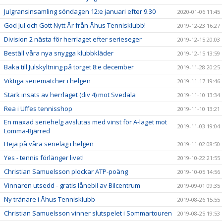
Julgransinsamling söndagen 12:e januari efter 9.30
2020-01-06 11:45
God Jul och Gott Nytt År från Åhus Tennisklubb!
2019-12-23 16:27
Division 2 nästa för herrlaget efter serieseger
2019-12-15 20:03
Beställ våra nya snygga klubbkläder
2019-12-15 13:59
Baka till Julskyltning på torget 8:e december
2019-11-28 20:25
Viktiga seriematcher i helgen
2019-11-17 19:46
Stark insats av herrlaget (div 4) mot Svedala
2019-11-10 13:34
Rea i Uffes tennisshop
2019-11-10 13:21
En maxad seriehelg avslutas med vinst för A-laget mot
2019-11-03 19:04
Lomma-Bjärred
Heja på våra serielag i helgen
2019-11-02 08:50
Yes - tennis förlänger livet!
2019-10-22 21:55
Christian Samuelsson plockar ATP-poäng
2019-10-05 14:56
Vinnaren utsedd - gratis lånebil av Bilcentrum
2019-09-01 09:35
Ny tränare i Åhus Tennisklubb
2019-08-26 15:55
Christian Samuelsson vinner slutspelet i Sommartouren
2019-08-25 19:53