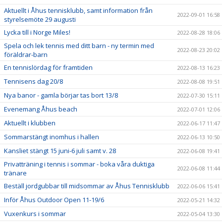
Aktuellt i Åhus tennisklubb, samt information från
2022-09-01 16:58
styrelsemöte 29 augusti
Lycka till i Norge Miles!
2022-08-28 18:06
Spela och lek tennis med ditt barn - ny termin med
2022-08-23 20:02
föräldrar-barn
En tennislördag för framtiden
2022-08-13 16:23
Tennisens dag 20/8
2022-08-08 19:51
Nya banor - gamla börjar tas bort 13/8
2022-07-30 15:11
Evenemang Åhus beach
2022-07-01 12:06
Aktuellt i klubben
2022-06-17 11:47
Sommarstängt inomhus i hallen
2022-06-13 10:50
Kansliet stängt 15 juni-6 juli samt v. 28
2022-06-08 19:41
Privatträning i tennis i sommar - boka våra duktiga
2022-06-08 11:44
tränare
Beställ jordgubbar till midsommar av Åhus Tennisklubb
2022-06-06 15:41
Inför Åhus Outdoor Open 11-19/6
2022-05-21 14:32
Vuxenkurs i sommar
2022-05-04 13:30