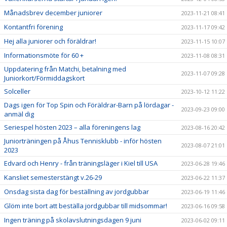
Månadsbrev december juniorer
2023-11-21 08:41
Kontantfri förening
2023-11-17 09:42
Hej alla juniorer och föräldrar!
2023-11-15 10:07
Informationsmöte för 60 +
2023-11-08 08:31
Uppdatering från Matchi, betalning med
2023-11-07 09:28
Juniorkort/Förmiddagskort
Solceller
2023-10-12 11:22
Dags igen för Top Spin och Föräldrar-Barn på lördagar -
2023-09-23 09:00
anmäl dig
Seriespel hösten 2023 – alla föreningens lag
2023-08-16 20:42
Juniorträningen på Åhus Tennisklubb - inför hösten
2023-08-07 21:01
2023
Edvard och Henry - från träningsläger i Kiel till USA
2023-06-28 19:46
Kansliet semesterstängt v.26-29
2023-06-22 11:37
Onsdag sista dag för beställning av jordgubbar
2023-06-19 11:46
Glöm inte bort att beställa jordgubbar till midsommar!
2023-06-16 09:58
Ingen träning på skolavslutningsdagen 9 juni
2023-06-02 09:11