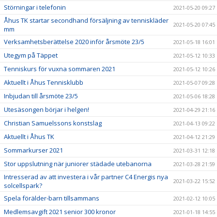
Störningar i telefonin
2021-05-20 09:27
Åhus TK startar secondhand försäljning av tenniskläder
2021-05-20 07:45
mm
Verksamhetsberättelse 2020 inför årsmöte 23/5
2021-05-18 16:01
Utegym på Täppet
2021-05-12 10:33
Tenniskurs för vuxna sommaren 2021
2021-05-12 10:26
Aktuellt i Åhus Tennisklubb
2021-05-07 09:28
Inbjudan till årsmöte 23/5
2021-05-06 18:28
Utesäsongen börjar i helgen!
2021-04-29 21:16
Christian Samuelssons konstslag
2021-04-13 09:22
Aktuellt i Åhus TK
2021-04-12 21:29
Sommarkurser 2021
2021-03-31 12:18
Stor uppslutning när juniorer städade utebanorna
2021-03-28 21:59
Intresserad av att investera i vår partner C4 Energis nya
2021-03-22 15:52
solcellspark?
Spela förälder-barn tillsammans
2021-02-12 10:05
Medlemsavgift 2021 senior 300 kronor
2021-01-18 14:55