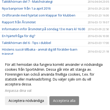
Taktikhörnan del 7 - Matchstrategi
2016-04-04 23:05
Nya banpriser från 1:a april 2016
2016-03-29 22:00
Ordförande med hjärtat som klappar för klubben
2016-03-23 16:00
Rapport från Årsmötet
2016-03-13 19:07
Information inför årsmötet på söndag 13:e mars kl 16.00
2016-03-09 22:50
En hjärtefråga för dig?
2016-03-06 10:00
Taktikhörnan del 6 - Tips i dubbel
2016-03-03 17:00
Höstens succé tillbaka - anmäl dig till förälder-barn
2016-03-02 21:18
träning!
Välkommen till årsmöte!
2016-03-01 20:40
För att hemsidan ska fungera korrekt använder vi nödvändiga
Det mest populära racketmärket är...
2016-02-21 11:30
cookies från SportAdmin. Dessa går inte att stänga av.
Håll tummarna för Christian i Jönköping
Föreningen kan också använda frivilliga cookies, t.ex. för
2016-02-17 12:29
statistik eller marknadsföring. Du väljer själv om du vill
Taktikhörnan del 5 - När ska man smasha?
2016-02-11 11:00
acceptera dessa.
Den mest populära Grand Slam turneringen är...
2016-02-06 23:00
Anpassa dina val
Taktikhörnan del 4 - ta emot serve från vänsterhänt
2016-02-05 15:00
spelare
Acceptera nödvändiga
Acceptera alla
Rapport från University of California - Filip Bergevi på
2016-01-30 22:13
matchdag