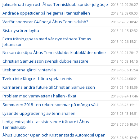
Julmarknad i byn och Åhus Tennisklubb sprider julglädje
2018-12-09 20:27
Ändrade öppettider på helgerna i tennishallen
2018-12-08 09:00
Varför sponsrar C4 Energi Åhus Tennisklubb?
2018-12-07 10:42
Sista lysrören bytta
2018-11-15 12:32
Extra träningspass med vår nye tränare Tomas
2018-10-26 15:21
Johansson
Nu kan du köpa Åhus Tennisklubbs klubbkläder online
2018-10-21 20:17
Christian Samuelsson svensk dubbelmästare
2018-10-08 14:15
Utebanorna går till vintervila
2018-10-06 15:54
Tveka inte längre - börja spela tennis
2018-09-24 08:21
Karriärens andra future till Christian Samuelsson
2018-09-15 15:39
Problem med varmvatten i hallen - fixat
2018-08-24 17:46
Sommaren 2018 - en rekordsommar på många sätt
2018-08-23 15:11
Lysande uppgradering av tennishallen
2018-08-13 16:51
Ledigt extrajobb - assisterande tränare i Åhus
2018-07-06 10:34
Tennisklubb
Åhus Outdoor Open och Kristianstads Automobil Open
2018-06-30 12:49