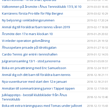
Välkommen på årsmöte i Åhus Tennisklubb 17/3, kl 10
2019-03-03 18:45
Karriärens första Pro-title för Filip Bergevi
2019-03-02 10:29
Ny belysning i omklädningsrummen
2019-02-17 20:24
Anmäl dig till Föräldrar/barn tennis våren 2019
2019-02-17 18:08
Årsmöte den 17:e mars klockan 10
2019-01-29 20:02
Vi inleder operation golvmålning
2019-01-29 19:53
Åhusspelare prisade på Idrottsgalan
2019-01-27 10:12
Cardio Tennis gör entré i tennishallen
2019-01-12 14:35
Julgransinsamling 13/1 - stöd juniorerna
2019-01-05 09:51
Boka en privatträning med Eric Samuelsson
2018-12-24 19:07
Anmäl dig och ditt barn till föräldra-barn-tennis
2018-12-18 21:11
Nya vuxenkurser med start den 12:e januari
2018-12-18 21:01
Anmälan till sommarträning Junior i Täppet öppen
2018-12-17 09:00
Julklappstips - beställ klubbkläder från Åhus
2018-12-16 13:40
Tennisklubb
Boka ett extra träningspass med Tomas under jullovet
2018-12-13 15:43