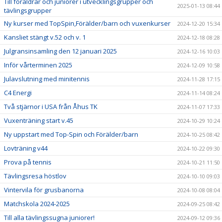
Till föräldrar och juniorer i utvecklingsgrupper och
2025-01-13 08:44
tävlingsgrupper
Ny kurser med TopSpin,Förälder/barn och vuxenkurser
2024-12-20 15:34
Kansliet stängt v.52 och v. 1
2024-12-18 08:28
Julgransinsamling den 12 januari 2025
2024-12-16 10:03
Inför vårterminen 2025
2024-12-09 10:58
Julavslutning med minitennis
2024-11-28 17:15
C4 Energi
2024-11-14 08:24
Två stjärnor i USA från Åhus TK
2024-11-07 17:33
Vuxenträning start v.45
2024-10-29 10:24
Ny uppstart med Top-Spin och Förälder/barn
2024-10-25 08:42
Lovträning v44
2024-10-22 09:30
Prova på tennis
2024-10-21 11:50
Tävlingsresa höstlov
2024-10-10 09:03
Vintervila för grusbanorna
2024-10-08 08:04
Matchskola 2024-2025
2024-09-25 08:42
Till alla tävlingssugna juniorer!
2024-09-12 09:36