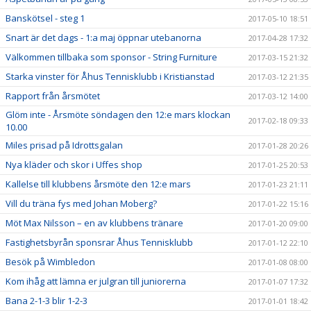
Banskötsel - steg 1
2017-05-10 18:51
Snart är det dags - 1:a maj öppnar utebanorna
2017-04-28 17:32
Välkommen tillbaka som sponsor - String Furniture
2017-03-15 21:32
Starka vinster för Åhus Tennisklubb i Kristianstad
2017-03-12 21:35
Rapport från årsmötet
2017-03-12 14:00
Glöm inte - Årsmöte söndagen den 12:e mars klockan
2017-02-18 09:33
10.00
Miles prisad på Idrottsgalan
2017-01-28 20:26
Nya kläder och skor i Uffes shop
2017-01-25 20:53
Kallelse till klubbens årsmöte den 12:e mars
2017-01-23 21:11
Vill du träna fys med Johan Moberg?
2017-01-22 15:16
Möt Max Nilsson – en av klubbens tränare
2017-01-20 09:00
Fastighetsbyrån sponsrar Åhus Tennisklubb
2017-01-12 22:10
Besök på Wimbledon
2017-01-08 08:00
Kom ihåg att lämna er julgran till juniorerna
2017-01-07 17:32
Bana 2-1-3 blir 1-2-3
2017-01-01 18:42