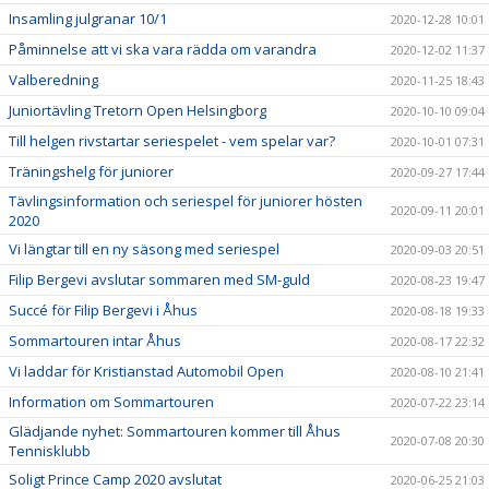
Insamling julgranar 10/1
2020-12-28 10:01
Påminnelse att vi ska vara rädda om varandra
2020-12-02 11:37
Valberedning
2020-11-25 18:43
Juniortävling Tretorn Open Helsingborg
2020-10-10 09:04
Till helgen rivstartar seriespelet - vem spelar var?
2020-10-01 07:31
Träningshelg för juniorer
2020-09-27 17:44
Tävlingsinformation och seriespel för juniorer hösten
2020-09-11 20:01
2020
Vi längtar till en ny säsong med seriespel
2020-09-03 20:51
Filip Bergevi avslutar sommaren med SM-guld
2020-08-23 19:47
Succé för Filip Bergevi i Åhus
2020-08-18 19:33
Sommartouren intar Åhus
2020-08-17 22:32
Vi laddar för Kristianstad Automobil Open
2020-08-10 21:41
Information om Sommartouren
2020-07-22 23:14
Glädjande nyhet: Sommartouren kommer till Åhus
2020-07-08 20:30
Tennisklubb
Soligt Prince Camp 2020 avslutat
2020-06-25 21:03