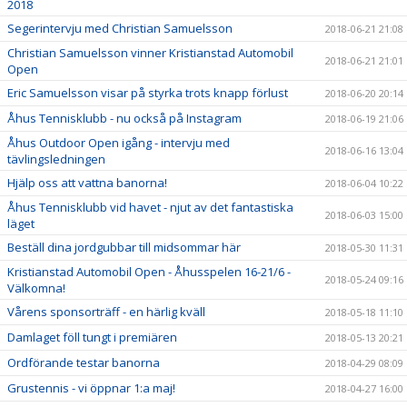
2018
Segerintervju med Christian Samuelsson
2018-06-21 21:08
Christian Samuelsson vinner Kristianstad Automobil
2018-06-21 21:01
Open
Eric Samuelsson visar på styrka trots knapp förlust
2018-06-20 20:14
Åhus Tennisklubb - nu också på Instagram
2018-06-19 21:06
Åhus Outdoor Open igång - intervju med
2018-06-16 13:04
tävlingsledningen
Hjälp oss att vattna banorna!
2018-06-04 10:22
Åhus Tennisklubb vid havet - njut av det fantastiska
2018-06-03 15:00
läget
Beställ dina jordgubbar till midsommar här
2018-05-30 11:31
Kristianstad Automobil Open - Åhusspelen 16-21/6 -
2018-05-24 09:16
Välkomna!
Vårens sponsorträff - en härlig kväll
2018-05-18 11:10
Damlaget föll tungt i premiären
2018-05-13 20:21
Ordförande testar banorna
2018-04-29 08:09
Grustennis - vi öppnar 1:a maj!
2018-04-27 16:00