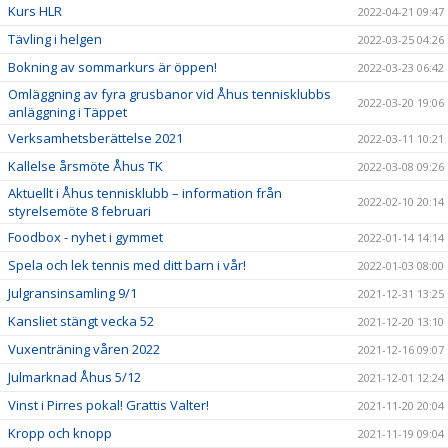
Kurs HLR
2022-04-21 09:47
Tävling i helgen
2022-03-25 04:26
Bokning av sommarkurs är öppen!
2022-03-23 06:42
Omläggning av fyra grusbanor vid Åhus tennisklubbs
2022-03-20 19:06
anläggning i Täppet
Verksamhetsberättelse 2021
2022-03-11 10:21
Kallelse årsmöte Åhus TK
2022-03-08 09:26
Aktuellt i Åhus tennisklubb – information från
2022-02-10 20:14
styrelsemöte 8 februari
Foodbox - nyhet i gymmet
2022-01-14 14:14
Spela och lek tennis med ditt barn i vår!
2022-01-03 08:00
Julgransinsamling 9/1
2021-12-31 13:25
Kansliet stängt vecka 52
2021-12-20 13:10
Vuxenträning våren 2022
2021-12-16 09:07
Julmarknad Åhus 5/12
2021-12-01 12:24
Vinst i Pirres pokal! Grattis Valter!
2021-11-20 20:04
Kropp och knopp
2021-11-19 09:04