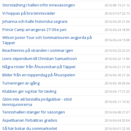
Storstädning i hallen inför innesäsongen
2016-08-15 21:12
Vi hoppas på bra tennisväder
2016-07-07 22:15
Johanna och Kalle historiska segrare
2016-06-29 21:06
Prince Camp arrangeras 27-30:e juni
2016-06-24 18:00
Wilson Junior Tour och Sommartouren avgjorda på
2016-06-24 15:08
Täppet
Beachtennis på stranden i sommar igen
2016-06-23 22:25
Lions stipendium till Christian Samuelsson
2016-06-22 11:00
Några röster från Åhusveckan på Täppet
2016-06-21 21:34
Bilder från en toppendag på Åhusspelen
2016-06-18 21:36
Turneringen är igång
2016-06-18 09:06
Klubben gör sig klar för tävling
2016-06-17 21:23
Glöm inte att beställa jordgubbar - stöd
2016-06-11 14:32
tennisjuniorerna
Tennishallen stänger för säsongen
2016-06-08 21:07
Äspetbanan förbättras gradvis
2016-06-04 20:04
Så här bokar du sommarkortet
2016-06-01 22:50