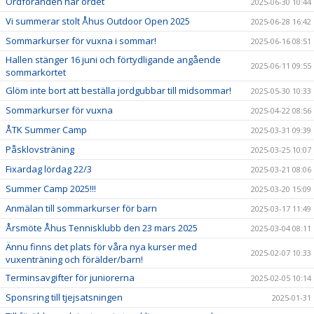
Ordföranden har ordet
2025-06-30 10:44
Vi summerar stolt Åhus Outdoor Open 2025
2025-06-28 16:42
Sommarkurser för vuxna i sommar!
2025-06-16 08:51
Hallen stänger 16 juni och förtydligande angående
2025-06-11 09:55
sommarkortet
Glöm inte bort att beställa jordgubbar till midsommar!
2025-05-30 10:33
Sommarkurser för vuxna
2025-04-22 08:56
ÅTK Summer Camp
2025-03-31 09:39
Påsklovsträning
2025-03-25 10:07
Fixardag lördag 22/3
2025-03-21 08:06
Summer Camp 2025!!!
2025-03-20 15:09
Anmälan till sommarkurser för barn
2025-03-17 11:49
Årsmöte Åhus Tennisklubb den 23 mars 2025
2025-03-04 08:11
Ännu finns det plats för våra nya kurser med
2025-02-07 10:33
vuxenträning och förälder/barn!
Terminsavgifter för juniorerna
2025-02-05 10:14
Sponsring till tjejsatsningen
2025-01-31