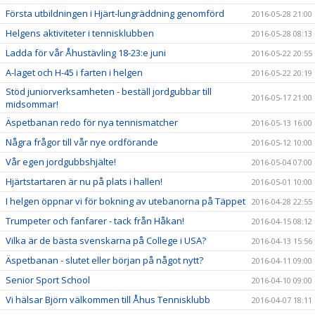
Första utbildningen i Hjärt-lungräddning genomförd
2016-05-28 21:00
Helgens aktiviteter i tennisklubben
2016-05-28 08:13
Ladda för vår Åhustävling 18-23:e juni
2016-05-22 20:55
A-laget och H-45 i farten i helgen
2016-05-22 20:19
Stöd juniorverksamheten - beställ jordgubbar till
2016-05-17 21:00
midsommar!
Äspetbanan redo för nya tennismatcher
2016-05-13 16:00
Några frågor till vår nye ordförande
2016-05-12 10:00
Vår egen jordgubbshjälte!
2016-05-04 07:00
Hjärtstartaren är nu på plats i hallen!
2016-05-01 10:00
I helgen öppnar vi för bokning av utebanorna på Täppet
2016-04-28 22:55
Trumpeter och fanfarer - tack från Håkan!
2016-04-15 08:12
Vilka är de bästa svenskarna på College i USA?
2016-04-13 15:56
Äspetbanan - slutet eller början på något nytt?
2016-04-11 09:00
Senior Sport School
2016-04-10 09:00
Vi hälsar Björn välkommen till Åhus Tennisklubb
2016-04-07 18:11