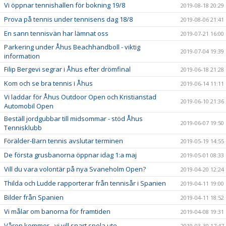
Vi öppnar tennishallen för bokning 19/8
2019-08-18 20:29
Prova på tennis under tennisens dag 18/8
2019-08-06 21:41
En sann tennisvän har lämnat oss
2019-07-21 16:00
Parkering under Åhus Beachhandboll - viktig
2019-07-04 19:39
information
Filip Bergevi segrar i Åhus efter drömfinal
2019-06-18 21:28
Kom och se bra tennis i Åhus
2019-06-14 11:11
Vi laddar för Åhus Outdoor Open och Kristianstad
2019-06-10 21:36
Automobil Open
Beställ jordgubbar till midsommar - stöd Åhus
2019-06-07 19:50
Tennisklubb
Förälder-Barn tennis avslutar terminen
2019-05-19 14:55
De första grusbanorna öppnar idag 1:a maj
2019-05-01 08:33
Vill du vara volontär på nya Svaneholm Open?
2019-04-20 12:24
Thilda och Ludde rapporterar från tennisår i Spanien
2019-04-11 19:00
Bilder från Spanien
2019-04-11 18:52
Vi målar om banorna för framtiden
2019-04-08 19:31
Våren kommer - vi vill snart spela ute
2019-03-30 17:47