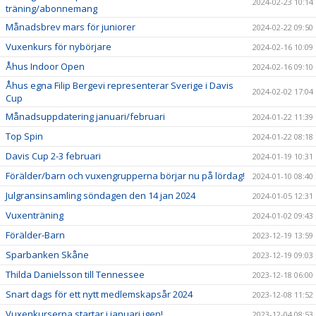
2024-02-23 10:14
träning/abonnemang
Månadsbrev mars för juniorer
2024-02-22 09:50
Vuxenkurs för nybörjare
2024-02-16 10:09
Åhus Indoor Open
2024-02-16 09:10
Åhus egna Filip Bergevi representerar Sverige i Davis
2024-02-02 17:04
Cup
Månadsuppdatering januari/februari
2024-01-22 11:39
Top Spin
2024-01-22 08:18
Davis Cup 2-3 februari
2024-01-19 10:31
Förälder/barn och vuxengrupperna börjar nu på lördag!
2024-01-10 08:40
Julgransinsamling söndagen den 14 jan 2024
2024-01-05 12:31
Vuxenträning
2024-01-02 09:43
Förälder-Barn
2023-12-19 13:59
Sparbanken Skåne
2023-12-19 09:03
Thilda Danielsson till Tennessee
2023-12-18 06:00
Snart dags för ett nytt medlemskapsår 2024
2023-12-08 11:52
Vuxenkurserna startar i januari igen!
2023-12-04 08:53