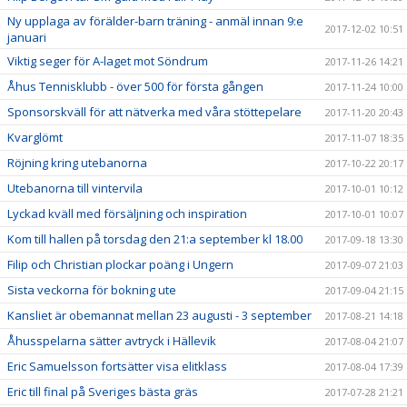
Ny upplaga av förälder-barn träning - anmäl innan 9:e
2017-12-02 10:51
januari
Viktig seger för A-laget mot Söndrum
2017-11-26 14:21
Åhus Tennisklubb - över 500 för första gången
2017-11-24 10:00
Sponsorskväll för att nätverka med våra stöttepelare
2017-11-20 20:43
Kvarglömt
2017-11-07 18:35
Röjning kring utebanorna
2017-10-22 20:17
Utebanorna till vintervila
2017-10-01 10:12
Lyckad kväll med försäljning och inspiration
2017-10-01 10:07
Kom till hallen på torsdag den 21:a september kl 18.00
2017-09-18 13:30
Filip och Christian plockar poäng i Ungern
2017-09-07 21:03
Sista veckorna för bokning ute
2017-09-04 21:15
Kansliet är obemannat mellan 23 augusti - 3 september
2017-08-21 14:18
Åhusspelarna sätter avtryck i Hällevik
2017-08-04 21:07
Eric Samuelsson fortsätter visa elitklass
2017-08-04 17:39
Eric till final på Sveriges bästa gräs
2017-07-28 21:21