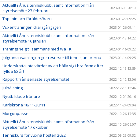
Aktuellt i Åhus tennisklubb, samt information från
2023-03-08 20:10
styrelsemöte 27 februari
Topspin och förälder/barn
2023-01-27 09:25
Vuxenträningen drar igång igen
2023-01-26 09:11
Aktuellt i Åhus tennisklubb, samt information från
2023-01-18 14:22
styrelsemöte 16 januari
Träningshelg tillsammans med Wä TK
2023-01-16 09:22
Julgransinsamlingen ger resurser till tennisjuniorerna
2023-01-14 09:25
Underskatta inte värdet av att hålla sig i bra form efter
2022-12-19 13:59
fyllda 65 år!
Rapport från senaste styrelsemötet
2022-12-12 13:06
Julhälsning
2022-12-11 12:46
Nyutbildade tränare
2022-12-01 20:16
Karlskrona 18/11-20/11
2022-11-24 09:04
Morgonpasset
2022-10-26 17:35
Aktuellt i Åhus tennisklubb, samt information från
2022-10-26 06:07
styrelsemöte 17 oktober
Tenniskurs för vuxna hösten 2022
2022-09-23 09:32