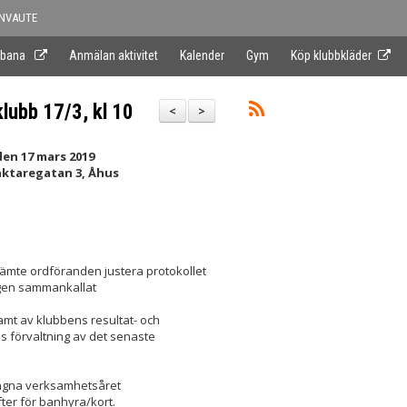
NVAUTE
 bana
Anmälan aktivitet
Kalender
Gym
Köp klubbkläder
lubb 17/3, kl 10
<
>
en 17 mars 2019
aktaregatan 3, Åhus
 jämte ordföranden justera protokollet
igen sammankallat
mt av klubbens resultat- och
s förvaltning av det senaste
ångna verksamhetsåret
ter för banhyra/kort.