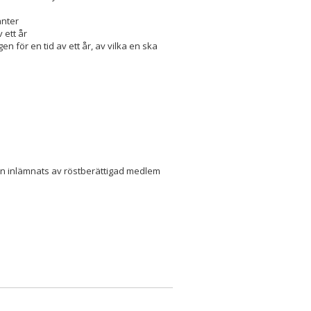
anter
 ett år
en för en tid av ett år, av vilka en ska
lsen inlämnats av röstberättigad medlem