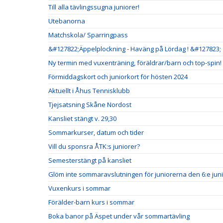
Till alla tävlingssugna juniorer!
Utebanorna
Matchskola/ Sparringpass
&#127822;Äppelplockning - Haväng på Lördag ! &#127823;
Ny termin med vuxenträning, föräldrar/barn och top-spin!
Förmiddagskort och juniorkort för hösten 2024
Aktuellt i Åhus Tennisklubb
Tjejsatsning Skåne Nordost
Kansliet stängt v. 29,30
Sommarkurser, datum och tider
Vill du sponsra ÅTK:s juniorer?
Semesterstängt på kansliet
Glöm inte sommaravslutningen för juniorerna den 6:e juni
Vuxenkurs i sommar
Förälder-barn kurs i sommar
Boka banor på Äspet under vår sommartävling