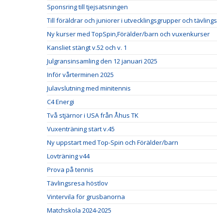
Sponsring till tjejsatsningen
Till föräldrar och juniorer i utvecklingsgrupper och tävlin
Ny kurser med TopSpin,Förälder/barn och vuxenkurser
Kansliet stängt v.52 och v. 1
Julgransinsamling den 12 januari 2025
Inför vårterminen 2025
Julavslutning med minitennis
C4 Energi
Två stjärnor i USA från Åhus TK
Vuxenträning start v.45
Ny uppstart med Top-Spin och Förälder/barn
Lovträning v44
Prova på tennis
Tävlingsresa höstlov
Vintervila för grusbanorna
Matchskola 2024-2025