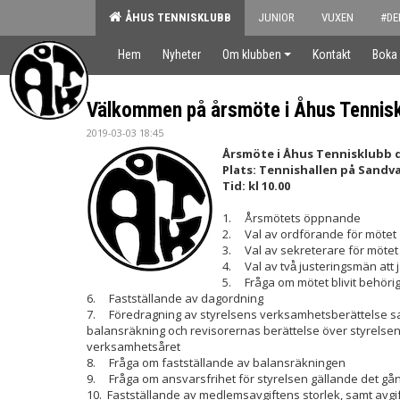
ÅHUS TENNISKLUBB
JUNIOR
VUXEN
#DE
Hem
Nyheter
Om klubben
Kontakt
Boka
Välkommen på årsmöte i Åhus Tennisk
2019-03-03 18:45
Årsmöte i Åhus Tennisklubb d
Plats: Tennishallen på Sandv
Tid: kl 10.00
1. Årsmötets öppnande
2. Val av ordförande för mötet
3. Val av sekreterare för mötet
4. Val av två̊ justeringsmän att
5. Fråga om mötet blivit behör
6. Fastställande av dagordning
7. Föredragning av styrelsens verksamhetsberättelse sa
balansräkning och revisorernas berättelse över styrelsen
verksamhetsåret
8. Fråga om fastställande av balansräkningen
9. Fråga om ansvarsfrihet för styrelsen gällande det g
10. Fastställande av medlemsavgiftens storlek, samt avgif