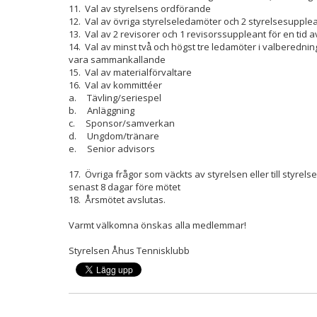
11. Val av styrelsens ordförande
12. Val av övriga styrelseledamöter och 2 styrelsesupple
13. Val av 2 revisorer och 1 revisorssuppleant för en tid av
14. Val av minst två̊ och högst tre ledamöter i valberedning
vara sammankallande
15. Val av materialförvaltare
16. Val av kommittéer
a. Tävling/seriespel
b. Anläggning
c. Sponsor/samverkan
d. Ungdom/tränare
e. Senior advisors
17. Övriga frågor som väckts av styrelsen eller till styre
senast 8 dagar före mötet
18. Årsmötet avslutas.
Varmt välkomna önskas alla medlemmar!
Styrelsen Åhus Tennisklubb