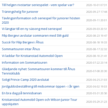
Till helgen rivstartar seriespelet - vem spelar var?
2020-10-01 07:31
Träningshelg för juniorer
2020-09-27 17:44
Tävlingsinformation och seriespel för juniorer hösten
2020-09-11 20:01
2020
Vi längtar till en ny säsong med seriespel
2020-09-03 20:51
Filip Bergevi avslutar sommaren med SM-guld
2020-08-23 19:47
Succé för Filip Bergevi i Åhus
2020-08-18 19:33
Sommartouren intar Åhus
2020-08-17 22:32
Vi laddar för Kristianstad Automobil Open
2020-08-10 21:41
Information om Sommartouren
2020-07-22 23:14
Glädjande nyhet: Sommartouren kommer till Åhus
2020-07-08 20:30
Tennisklubb
Soligt Prince Camp 2020 avslutat
2020-06-25 21:03
Jordgubbsbeställning till midsommar öppen - i år igen
2020-06-02 19:03
En bra dag på tennisbanan
2020-05-31 20:50
Kristianstad Automobil Open och Wilson Junior Tour
2020-05-29 21:23
uppskjuten