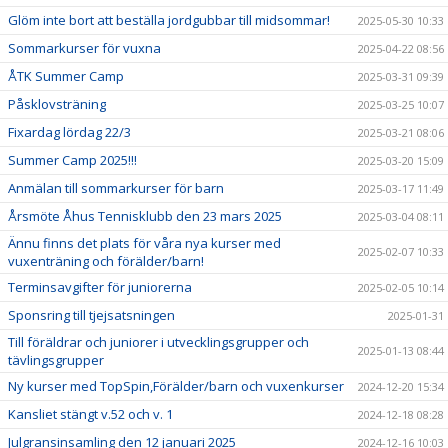
Glöm inte bort att beställa jordgubbar till midsommar!
2025-05-30 10:33
Sommarkurser för vuxna
2025-04-22 08:56
ÅTK Summer Camp
2025-03-31 09:39
Påsklovsträning
2025-03-25 10:07
Fixardag lördag 22/3
2025-03-21 08:06
Summer Camp 2025!!!
2025-03-20 15:09
Anmälan till sommarkurser för barn
2025-03-17 11:49
Årsmöte Åhus Tennisklubb den 23 mars 2025
2025-03-04 08:11
Ännu finns det plats för våra nya kurser med
2025-02-07 10:33
vuxenträning och förälder/barn!
Terminsavgifter för juniorerna
2025-02-05 10:14
Sponsring till tjejsatsningen
2025-01-31
Till föräldrar och juniorer i utvecklingsgrupper och
2025-01-13 08:44
tävlingsgrupper
Ny kurser med TopSpin,Förälder/barn och vuxenkurser
2024-12-20 15:34
Kansliet stängt v.52 och v. 1
2024-12-18 08:28
Julgransinsamling den 12 januari 2025
2024-12-16 10:03