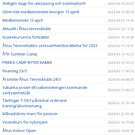
Äntligen dags för utesäsong och sommarkort!
2024-04-24 10:23
Glöm inte medlemsmötet imorgon 13 april!
2024-04-12 08:54
Medlemsmöte 13 april
2024-04-03 15:56
Aktuellt i Åhus tennisklubb
2024-03-25 11:52
Vuxenkurserna fortsätter
2024-03-19 10:28
Åhus Tennisklubbs verksamhetsberättelse för 2023
2024-03-15 16:31
ÅTK Summer Camp
2024-03-13 10:27
PRINCE CAMP BYTER NAMN!
2024-03-13 10:21
Fixardag 23/3
2024-03-11 08:55
Årsmöte Åhus Tennisklubb 24/3
2024-03-04 08:05
Vakanta poster till valberedningen kommande
2024-02-27 08:37
verksamhetsår
Tävlingar 7-10/3 påverkar ordinarie
2024-02-23 10:14
träning/abonnemang
Månadsbrev mars för juniorer
2024-02-22 09:50
Vuxenkurs för nybörjare
2024-02-16 10:09
Åhus Indoor Open
2024-02-16 09:10