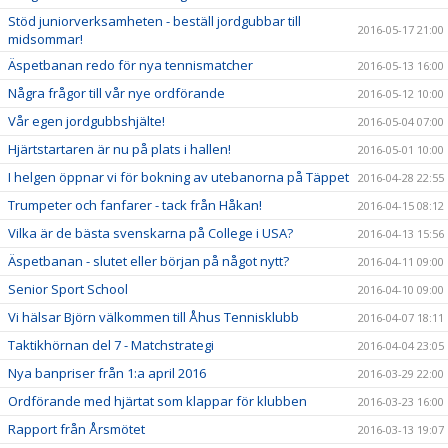
Stöd juniorverksamheten - beställ jordgubbar till
2016-05-17 21:00
midsommar!
Äspetbanan redo för nya tennismatcher
2016-05-13 16:00
Några frågor till vår nye ordförande
2016-05-12 10:00
Vår egen jordgubbshjälte!
2016-05-04 07:00
Hjärtstartaren är nu på plats i hallen!
2016-05-01 10:00
I helgen öppnar vi för bokning av utebanorna på Täppet
2016-04-28 22:55
Trumpeter och fanfarer - tack från Håkan!
2016-04-15 08:12
Vilka är de bästa svenskarna på College i USA?
2016-04-13 15:56
Äspetbanan - slutet eller början på något nytt?
2016-04-11 09:00
Senior Sport School
2016-04-10 09:00
Vi hälsar Björn välkommen till Åhus Tennisklubb
2016-04-07 18:11
Taktikhörnan del 7 - Matchstrategi
2016-04-04 23:05
Nya banpriser från 1:a april 2016
2016-03-29 22:00
Ordförande med hjärtat som klappar för klubben
2016-03-23 16:00
Rapport från Årsmötet
2016-03-13 19:07