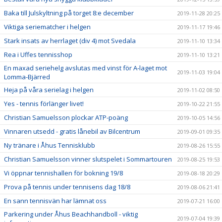
Baka till Julskyltning på torget 8:e december
2019-11-28 20:25
Viktiga seriematcher i helgen
2019-11-17 19:46
Stark insats av herrlaget (div 4) mot Svedala
2019-11-10 13:34
Rea i Uffes tennisshop
2019-11-10 13:21
En maxad seriehelg avslutas med vinst för A-laget mot
2019-11-03 19:04
Lomma-Bjärred
Heja på våra serielag i helgen
2019-11-02 08:50
Yes - tennis förlänger livet!
2019-10-22 21:55
Christian Samuelsson plockar ATP-poäng
2019-10-05 14:56
Vinnaren utsedd - gratis lånebil av Bilcentrum
2019-09-01 09:35
Ny tränare i Åhus Tennisklubb
2019-08-26 15:55
Christian Samuelsson vinner slutspelet i Sommartouren
2019-08-25 19:53
Vi öppnar tennishallen för bokning 19/8
2019-08-18 20:29
Prova på tennis under tennisens dag 18/8
2019-08-06 21:41
En sann tennisvän har lämnat oss
2019-07-21 16:00
Parkering under Åhus Beachhandboll - viktig
2019-07-04 19:39