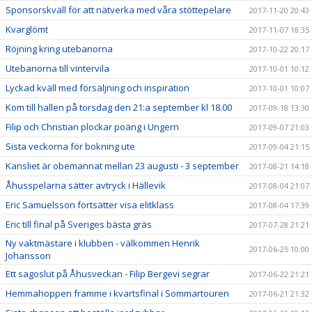
Sponsorskväll för att nätverka med våra stöttepelare
2017-11-20 20:43
Kvarglömt
2017-11-07 18:35
Röjning kring utebanorna
2017-10-22 20:17
Utebanorna till vintervila
2017-10-01 10:12
Lyckad kväll med försäljning och inspiration
2017-10-01 10:07
Kom till hallen på torsdag den 21:a september kl 18.00
2017-09-18 13:30
Filip och Christian plockar poäng i Ungern
2017-09-07 21:03
Sista veckorna för bokning ute
2017-09-04 21:15
Kansliet är obemannat mellan 23 augusti - 3 september
2017-08-21 14:18
Åhusspelarna sätter avtryck i Hällevik
2017-08-04 21:07
Eric Samuelsson fortsätter visa elitklass
2017-08-04 17:39
Eric till final på Sveriges bästa gräs
2017-07-28 21:21
Ny vaktmästare i klubben - välkommen Henrik
2017-06-25 10:00
Johansson
Ett sagoslut på Åhusveckan - Filip Bergevi segrar
2017-06-22 21:21
Hemmahoppen framme i kvartsfinal i Sommartouren
2017-06-21 21:32