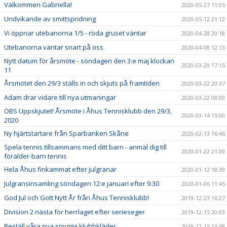
Välkommen Gabriella!
2020-05-27 11:05
Undvikande av smittspridning
2020-05-12 21:12
Vi öppnar utebanorna 1/5 - röda gruset väntar
2020-04-28 20:18
Utebanorna väntar snart på oss
2020-04-08 12:13
Nytt datum för årsmöte - söndagen den 3:e maj klockan
2020-03-29 17:15
11
Årsmötet den 29/3 ställs in och skjuts på framtiden
2020-03-22 20:37
Adam drar vidare till nya utmaningar
2020-03-22 08:00
OBS Uppskjutet! Årsmöte i Åhus Tennisklubb den 29/3,
2020-03-14 15:00
2020
Ny hjärtstartare från Sparbanken Skåne
2020-02-13 16:46
Spela tennis tillsammans med ditt barn - anmäl dig till
2020-01-22 21:00
förälder-barn tennis
Hela Åhus finkammat efter julgranar
2020-01-12 18:39
Julgransinsamling söndagen 12:e januari efter 9.30
2020-01-06 11:45
God Jul och Gott Nytt År från Åhus Tennisklubb!
2019-12-23 16:27
Division 2 nästa för herrlaget efter serieseger
2019-12-15 20:03
Beställ våra nya snygga klubbkläder
2019-12-15 13:59