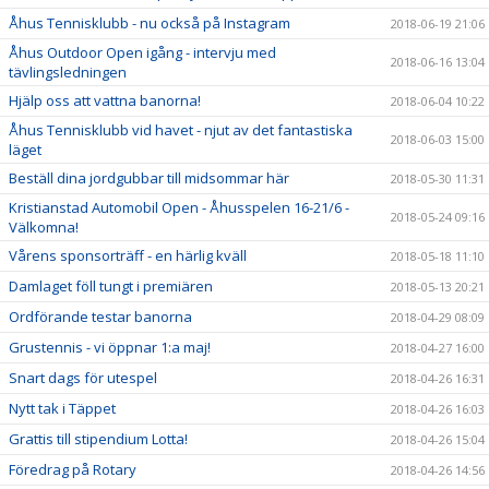
Åhus Tennisklubb - nu också på Instagram
2018-06-19 21:06
Åhus Outdoor Open igång - intervju med
2018-06-16 13:04
tävlingsledningen
Hjälp oss att vattna banorna!
2018-06-04 10:22
Åhus Tennisklubb vid havet - njut av det fantastiska
2018-06-03 15:00
läget
Beställ dina jordgubbar till midsommar här
2018-05-30 11:31
Kristianstad Automobil Open - Åhusspelen 16-21/6 -
2018-05-24 09:16
Välkomna!
Vårens sponsorträff - en härlig kväll
2018-05-18 11:10
Damlaget föll tungt i premiären
2018-05-13 20:21
Ordförande testar banorna
2018-04-29 08:09
Grustennis - vi öppnar 1:a maj!
2018-04-27 16:00
Snart dags för utespel
2018-04-26 16:31
Nytt tak i Täppet
2018-04-26 16:03
Grattis till stipendium Lotta!
2018-04-26 15:04
Föredrag på Rotary
2018-04-26 14:56