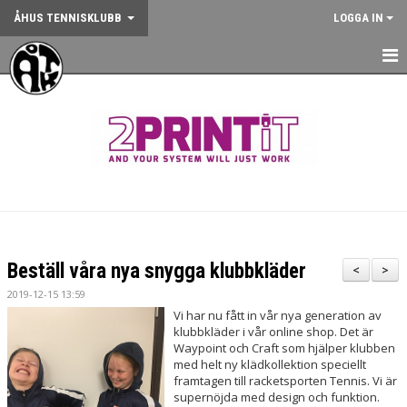
ÅHUS TENNISKLUBB
LOGGA IN
HEM
NYHETER
OM KLUBBEN
KONTAKT
BOKA BANA
Beställ våra nya snygga klubbkläder
<
>
ANMÄLAN AKTIVITET
2019-12-15 13:59
Vi har nu fått in vår nya generation av
KALENDER
klubbkläder i vår online shop. Det är
Waypoint och Craft som hjälper klubben
med helt ny klädkollektion speciellt
GYM
framtagen till racketsporten Tennis. Vi är
supernöjda med design och funktion.
KÖP KLUBBKLÄDER