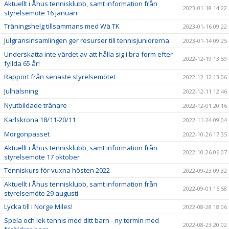
Aktuellt i Åhus tennisklubb, samt information från
2023-01-18 14:22
styrelsemöte 16 januari
Träningshelg tillsammans med Wä TK
2023-01-16 09:22
Julgransinsamlingen ger resurser till tennisjuniorerna
2023-01-14 09:25
Underskatta inte värdet av att hålla sig i bra form efter
2022-12-19 13:59
fyllda 65 år!
Rapport från senaste styrelsemötet
2022-12-12 13:06
Julhälsning
2022-12-11 12:46
Nyutbildade tränare
2022-12-01 20:16
Karlskrona 18/11-20/11
2022-11-24 09:04
Morgonpasset
2022-10-26 17:35
Aktuellt i Åhus tennisklubb, samt information från
2022-10-26 06:07
styrelsemöte 17 oktober
Tenniskurs för vuxna hösten 2022
2022-09-23 09:32
Aktuellt i Åhus tennisklubb, samt information från
2022-09-01 16:58
styrelsemöte 29 augusti
Lycka till i Norge Miles!
2022-08-28 18:06
Spela och lek tennis med ditt barn - ny termin med
2022-08-23 20:02