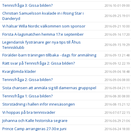
Tennisfråga 3: Gissa bilden?
2016-10-01 09:00
Christian Samuelsson kvalade in i Rising Star i
2016-09-25 19:01
Danderyd
Vi hälsar Willa Nordic välkommen som sponsor
2016-09-21 10:00
Första A-lagsmatchen hemma 17:e september
2016-09-16 17:20
Legendarisk fystränare ger nya tips till Åhus
2016-09-15 19:29
Tennisklubb
Förälder-barn träningen tillbaka - dags för anmälning
2016-09-13 21:48
Rätt svar på Tennisfråga 2: Gissa bilden?
2016-09-12 22:19
Kvarglömda kläder
2016-09-06 18:48
Tennisfråga 2: Gissa bilden?
2016-09-06 08:00
Sista chansen att anmäla sig till damernas gruppspel
2016-09-04 21:11
Tennisfråga 1: Gissa bilden?
2016-08-30 08:00
Storstädning i hallen inför innesäsongen
2016-08-15 21:12
Vi hoppas på bra tennisväder
2016-07-07 22:15
Johanna och Kalle historiska segrare
2016-06-29 21:06
Prince Camp arrangeras 27-30:e juni
2016-06-24 18:00