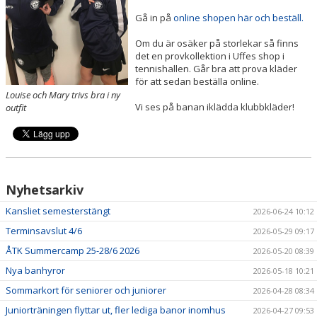
Gå in på
online shopen här och beställ.
ÅTK TRÄNINGSVERKSAMHET
Om du är osäker på storlekar så finns
det en provkollektion i Uffes shop i
tennishallen. Går bra att prova kläder
för att sedan beställa online.
Louise och Mary trivs bra i ny
Vi ses på banan iklädda klubbkläder!
outfit
Nyhetsarkiv
Kansliet semesterstängt
2026-06-24 10:12
Terminsavslut 4/6
2026-05-29 09:17
ÅTK Summercamp 25-28/6 2026
2026-05-20 08:39
Nya banhyror
2026-05-18 10:21
Sommarkort för seniorer och juniorer
2026-04-28 08:34
Juniorträningen flyttar ut, fler lediga banor inomhus
2026-04-27 09:53