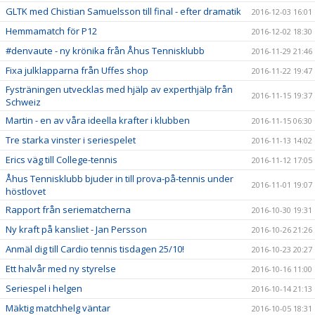
GLTK med Chistian Samuelsson till final - efter dramatik
2016-12-03 16:01
Hemmamatch för P12
2016-12-02 18:30
#denvaute - ny krönika från Åhus Tennisklubb
2016-11-29 21:46
Fixa julklapparna från Uffes shop
2016-11-22 19:47
Fysträningen utvecklas med hjälp av experthjälp från
2016-11-15 19:37
Schweiz
Martin - en av våra ideella krafter i klubben
2016-11-15 06:30
Tre starka vinster i seriespelet
2016-11-13 14:02
Erics väg till College-tennis
2016-11-12 17:05
Åhus Tennisklubb bjuder in till prova-på-tennis under
2016-11-01 19:07
höstlovet
Rapport från seriematcherna
2016-10-30 19:31
Ny kraft på kansliet - Jan Persson
2016-10-26 21:26
Anmäl dig till Cardio tennis tisdagen 25/10!
2016-10-23 20:27
Ett halvår med ny styrelse
2016-10-16 11:00
Seriespel i helgen
2016-10-14 21:13
Mäktig matchhelg väntar
2016-10-05 18:31