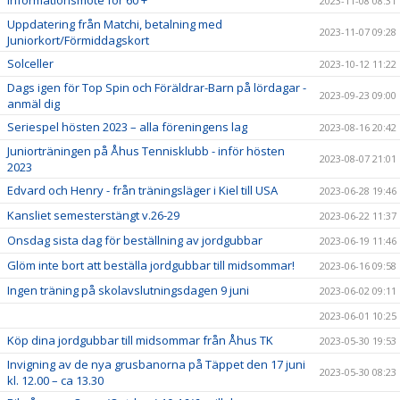
Informationsmöte för 60 +
2023-11-08 08:31
Uppdatering från Matchi, betalning med
2023-11-07 09:28
Juniorkort/Förmiddagskort
Solceller
2023-10-12 11:22
Dags igen för Top Spin och Föräldrar-Barn på lördagar -
2023-09-23 09:00
anmäl dig
Seriespel hösten 2023 – alla föreningens lag
2023-08-16 20:42
Juniorträningen på Åhus Tennisklubb - inför hösten
2023-08-07 21:01
2023
Edvard och Henry - från träningsläger i Kiel till USA
2023-06-28 19:46
Kansliet semesterstängt v.26-29
2023-06-22 11:37
Onsdag sista dag för beställning av jordgubbar
2023-06-19 11:46
Glöm inte bort att beställa jordgubbar till midsommar!
2023-06-16 09:58
Ingen träning på skolavslutningsdagen 9 juni
2023-06-02 09:11
2023-06-01 10:25
Köp dina jordgubbar till midsommar från Åhus TK
2023-05-30 19:53
Invigning av de nya grusbanorna på Täppet den 17 juni
2023-05-30 08:23
kl. 12.00 – ca 13.30