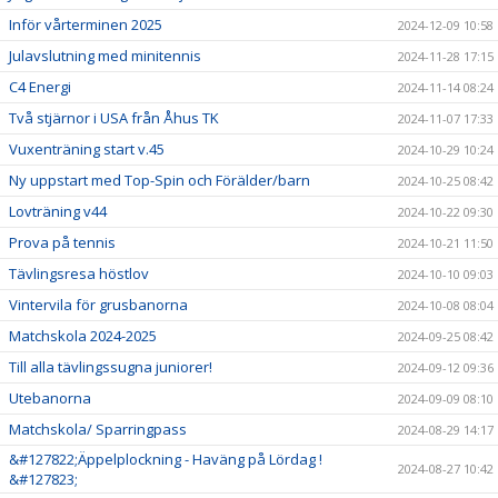
Inför vårterminen 2025
2024-12-09 10:58
Julavslutning med minitennis
2024-11-28 17:15
C4 Energi
2024-11-14 08:24
Två stjärnor i USA från Åhus TK
2024-11-07 17:33
Vuxenträning start v.45
2024-10-29 10:24
Ny uppstart med Top-Spin och Förälder/barn
2024-10-25 08:42
Lovträning v44
2024-10-22 09:30
Prova på tennis
2024-10-21 11:50
Tävlingsresa höstlov
2024-10-10 09:03
Vintervila för grusbanorna
2024-10-08 08:04
Matchskola 2024-2025
2024-09-25 08:42
Till alla tävlingssugna juniorer!
2024-09-12 09:36
Utebanorna
2024-09-09 08:10
Matchskola/ Sparringpass
2024-08-29 14:17
&#127822;Äppelplockning - Haväng på Lördag !
2024-08-27 10:42
&#127823;