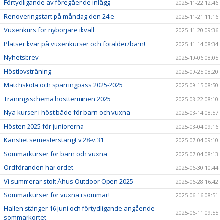
Förtydligande av föregående inlägg
2025-11-22 12:46
Renoveringstart på måndag den 24:e
2025-11-21 11:16
Vuxenkurs för nybörjare ikväll
2025-11-20 09:36
Platser kvar på vuxenkurser och förälder/barn!
2025-11-14 08:34
Nyhetsbrev
2025-10-06 08:05
Höstlovsträning
2025-09-25 08:20
Matchskola och sparringpass 2025-2025
2025-09-15 08:50
Träningsschema höstterminen 2025
2025-08-22 08:10
Nya kurser i höst både för barn och vuxna
2025-08-14 08:57
Hösten 2025 för juniorerna
2025-08-04 09:16
Kansliet semesterstängt v.28-v.31
2025-07-04 09:10
Sommarkurser för barn och vuxna
2025-07-04 08:13
Ordföranden har ordet
2025-06-30 10:44
Vi summerar stolt Åhus Outdoor Open 2025
2025-06-28 16:42
Sommarkurser för vuxna i sommar!
2025-06-16 08:51
Hallen stänger 16 juni och förtydligande angående
2025-06-11 09:55
sommarkortet