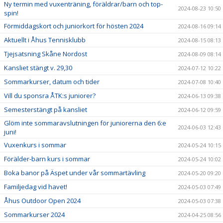
Ny termin med vuxenträning, föräldrar/barn och top-
2024-08-23 10:50
spin!
Förmiddagskort och juniorkort för hösten 2024
2024-08-16 09:14
Aktuellt i Åhus Tennisklubb
2024-08-15 08:13
Tjejsatsning Skåne Nordost
2024-08-09 08:14
Kansliet stängt v. 29,30
2024-07-12 10:22
Sommarkurser, datum och tider
2024-07-08 10:40
Vill du sponsra ÅTK:s juniorer?
2024-06-13 09:38
Semesterstängt på kansliet
2024-06-12 09:59
Glöm inte sommaravslutningen för juniorerna den 6:e
2024-06-03 12:43
juni!
Vuxenkurs i sommar
2024-05-24 10:15
Förälder-barn kurs i sommar
2024-05-24 10:02
Boka banor på Äspet under vår sommartävling
2024-05-20 09:20
Familjedag vid havet!
2024-05-03 07:49
Åhus Outdoor Open 2024
2024-05-03 07:38
Sommarkurser 2024
2024-04-25 08:56