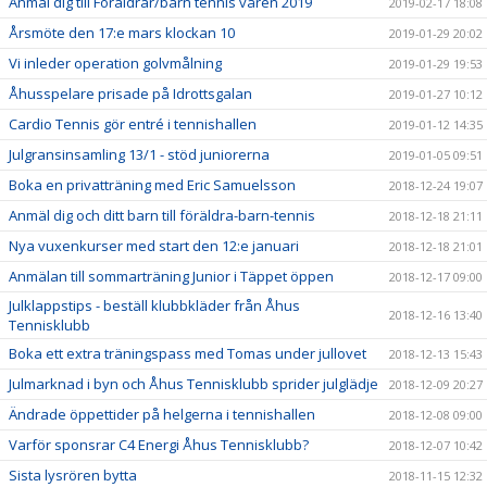
Anmäl dig till Föräldrar/barn tennis våren 2019
2019-02-17 18:08
Årsmöte den 17:e mars klockan 10
2019-01-29 20:02
Vi inleder operation golvmålning
2019-01-29 19:53
Åhusspelare prisade på Idrottsgalan
2019-01-27 10:12
Cardio Tennis gör entré i tennishallen
2019-01-12 14:35
Julgransinsamling 13/1 - stöd juniorerna
2019-01-05 09:51
Boka en privatträning med Eric Samuelsson
2018-12-24 19:07
Anmäl dig och ditt barn till föräldra-barn-tennis
2018-12-18 21:11
Nya vuxenkurser med start den 12:e januari
2018-12-18 21:01
Anmälan till sommarträning Junior i Täppet öppen
2018-12-17 09:00
Julklappstips - beställ klubbkläder från Åhus
2018-12-16 13:40
Tennisklubb
Boka ett extra träningspass med Tomas under jullovet
2018-12-13 15:43
Julmarknad i byn och Åhus Tennisklubb sprider julglädje
2018-12-09 20:27
Ändrade öppettider på helgerna i tennishallen
2018-12-08 09:00
Varför sponsrar C4 Energi Åhus Tennisklubb?
2018-12-07 10:42
Sista lysrören bytta
2018-11-15 12:32