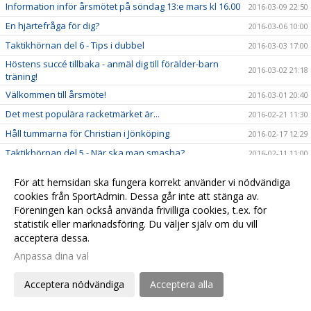
Information inför årsmötet på söndag 13:e mars kl 16.00
2016-03-09 22:50
En hjärtefråga för dig?
2016-03-06 10:00
Taktikhörnan del 6 - Tips i dubbel
2016-03-03 17:00
Höstens succé tillbaka - anmäl dig till förälder-barn
2016-03-02 21:18
träning!
Välkommen till årsmöte!
2016-03-01 20:40
Det mest populära racketmärket är...
2016-02-21 11:30
Håll tummarna för Christian i Jönköping
2016-02-17 12:29
Taktikhörnan del 5 - När ska man smasha?
2016-02-11 11:00
Den mest populära Grand Slam turneringen är...
2016-02-06 23:00
För att hemsidan ska fungera korrekt använder vi nödvändiga
Taktikhörnan del 4 - ta emot serve från vänsterhänt
cookies från SportAdmin. Dessa går inte att stänga av.
2016-02-05 15:00
spelare
Föreningen kan också använda frivilliga cookies, t.ex. för
Rapport från University of California - Filip Bergevi på
statistik eller marknadsföring. Du väljer själv om du vill
2016-01-30 22:13
matchdag
acceptera dessa.
Nu är det avgjort, den bästa banan i hallen är...
2016-01-30 22:02
Anpassa dina val
Var köper man de coolaste och bästa tennisprylarna?
2016-01-28 19:00
Acceptera nödvändiga
Acceptera alla
Tips om ny tennisblogg från touren - Magnus Norman
2016-01-22 21:50
Taktikhörnan del 3 - Svara på en kort boll
2016-01-22 19:24