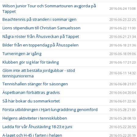
Wilson Junior Tour och Sommartouren avgjorda på
2016-06-24 15:08
Täppet
Beachtennis på stranden i sommar igen
2016-06-23 22:25
Lions stipendium till Christian Samuelsson
2016-06-22 11:00
Några röster från Åhusveckan på Täppet
2016-06-21 21:34
Bilder från en toppendag på Åhusspelen
2016-06-18 21:36
Turneringen är igång
2016-06-18 09:06
Klubben gör sig klar för tävling
2016-06-17 21:23
Glöm inte att beställa jordgubbar - stöd
2016-06-11 14:32
tennisjuniorerna
Tennishallen stänger för säsongen
2016-06-08 21:07
Äspetbanan förbättras gradvis
2016-06-04 20:04
Så här bokar du sommarkortet
2016-06-01 22:50
Första utbildningen i Hjärt-lungräddning genomförd
2016-05-28 21:00
Helgens aktiviteter i tennisklubben
2016-05-28 08:13
Ladda för vår Åhustävling 18-23:e juni
2016-05-22 20:55
A-laget och H-45 i farten i helgen
2016-05-22 20:19