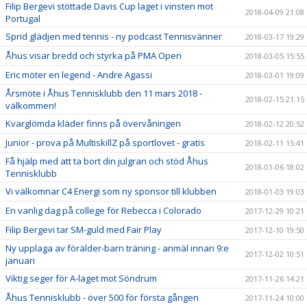
Filip Bergevi stöttade Davis Cup laget i vinsten mot
2018-04-09 21:08
Portugal
Sprid glädjen med tennis - ny podcast Tennisvänner
2018-03-17 19:29
Åhus visar bredd och styrka på PMA Open
2018-03-05 15:55
Eric möter en legend - Andre Agassi
2018-03-01 19:09
Årsmöte i Åhus Tennisklubb den 11 mars 2018 -
2018-02-15 21:15
välkommen!
Kvarglömda kläder finns på övervåningen
2018-02-12 20:52
Junior - prova på MultiskillZ på sportlovet - gratis
2018-02-11 15:41
Få hjälp med att ta bort din julgran och stöd Åhus
2018-01-06 18:02
Tennisklubb
Vi välkomnar C4 Energi som ny sponsor till klubben
2018-01-03 19:03
En vanlig dag på college för Rebecca i Colorado
2017-12-29 10:21
Filip Bergevi tar SM-guld med Fair Play
2017-12-10 19:50
Ny upplaga av förälder-barn träning - anmäl innan 9:e
2017-12-02 10:51
januari
Viktig seger för A-laget mot Söndrum
2017-11-26 14:21
Åhus Tennisklubb - över 500 för första gången
2017-11-24 10:00