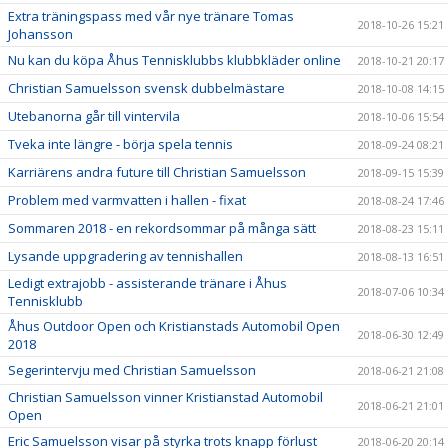
Extra träningspass med vår nye tränare Tomas
2018-10-26 15:21
Johansson
Nu kan du köpa Åhus Tennisklubbs klubbkläder online
2018-10-21 20:17
Christian Samuelsson svensk dubbelmästare
2018-10-08 14:15
Utebanorna går till vintervila
2018-10-06 15:54
Tveka inte längre - börja spela tennis
2018-09-24 08:21
Karriärens andra future till Christian Samuelsson
2018-09-15 15:39
Problem med varmvatten i hallen - fixat
2018-08-24 17:46
Sommaren 2018 - en rekordsommar på många sätt
2018-08-23 15:11
Lysande uppgradering av tennishallen
2018-08-13 16:51
Ledigt extrajobb - assisterande tränare i Åhus
2018-07-06 10:34
Tennisklubb
Åhus Outdoor Open och Kristianstads Automobil Open
2018-06-30 12:49
2018
Segerintervju med Christian Samuelsson
2018-06-21 21:08
Christian Samuelsson vinner Kristianstad Automobil
2018-06-21 21:01
Open
Eric Samuelsson visar på styrka trots knapp förlust
2018-06-20 20:14