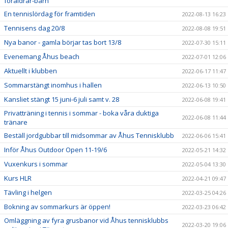
föräldrar-barn
En tennislördag för framtiden
2022-08-13 16:23
Tennisens dag 20/8
2022-08-08 19:51
Nya banor - gamla börjar tas bort 13/8
2022-07-30 15:11
Evenemang Åhus beach
2022-07-01 12:06
Aktuellt i klubben
2022-06-17 11:47
Sommarstängt inomhus i hallen
2022-06-13 10:50
Kansliet stängt 15 juni-6 juli samt v. 28
2022-06-08 19:41
Privatträning i tennis i sommar - boka våra duktiga
2022-06-08 11:44
tränare
Beställ jordgubbar till midsommar av Åhus Tennisklubb
2022-06-06 15:41
Inför Åhus Outdoor Open 11-19/6
2022-05-21 14:32
Vuxenkurs i sommar
2022-05-04 13:30
Kurs HLR
2022-04-21 09:47
Tävling i helgen
2022-03-25 04:26
Bokning av sommarkurs är öppen!
2022-03-23 06:42
Omläggning av fyra grusbanor vid Åhus tennisklubbs
2022-03-20 19:06