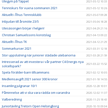
Utegym på Täppet
2021-05-12 10:33
Tenniskurs för vuxna sommaren 2021
2021-05-12 10:26
Aktuellt i Åhus Tennisklubb
2021-05-07 09:28
Inbjudan till årsmöte 23/5
2021-05-06 18:28
Utesäsongen börjar i helgen!
2021-04-29 21:16
Christian Samuelssons konstslag
2021-04-13 09:22
Aktuellt i Åhus TK
2021-04-12 21:29
Sommarkurser 2021
2021-03-31 12:18
Stor uppslutning när juniorer städade utebanorna
2021-03-28 21:59
Intresserad av att investera i vår partner C4 Energis nya
2021-03-22 15:52
solcellspark?
Spela förälder-barn tillsammans
2021-02-12 10:05
Medlemsavgift 2021 senior 300 kronor
2021-01-18 14:55
Insamling julgranar 10/1
2020-12-28 10:01
Påminnelse att vi ska vara rädda om varandra
2020-12-02 11:37
Valberedning
2020-11-25 18:43
Juniortävling Tretorn Open Helsingborg
2020-10-10 09:04