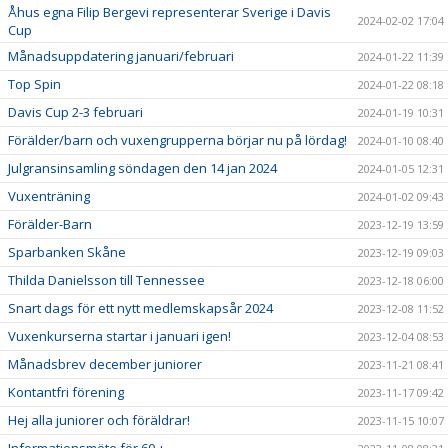
Åhus egna Filip Bergevi representerar Sverige i Davis
2024-02-02 17:04
Cup
Månadsuppdatering januari/februari
2024-01-22 11:39
Top Spin
2024-01-22 08:18
Davis Cup 2-3 februari
2024-01-19 10:31
Förälder/barn och vuxengrupperna börjar nu på lördag!
2024-01-10 08:40
Julgransinsamling söndagen den 14 jan 2024
2024-01-05 12:31
Vuxenträning
2024-01-02 09:43
Förälder-Barn
2023-12-19 13:59
Sparbanken Skåne
2023-12-19 09:03
Thilda Danielsson till Tennessee
2023-12-18 06:00
Snart dags för ett nytt medlemskapsår 2024
2023-12-08 11:52
Vuxenkurserna startar i januari igen!
2023-12-04 08:53
Månadsbrev december juniorer
2023-11-21 08:41
Kontantfri förening
2023-11-17 09:42
Hej alla juniorer och föräldrar!
2023-11-15 10:07