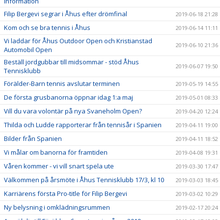
information
Filip Bergevi segrar i Åhus efter drömfinal
2019-06-18 21:28
Kom och se bra tennis i Åhus
2019-06-14 11:11
Vi laddar för Åhus Outdoor Open och Kristianstad
2019-06-10 21:36
Automobil Open
Beställ jordgubbar till midsommar - stöd Åhus
2019-06-07 19:50
Tennisklubb
Förälder-Barn tennis avslutar terminen
2019-05-19 14:55
De första grusbanorna öppnar idag 1:a maj
2019-05-01 08:33
Vill du vara volontär på nya Svaneholm Open?
2019-04-20 12:24
Thilda och Ludde rapporterar från tennisår i Spanien
2019-04-11 19:00
Bilder från Spanien
2019-04-11 18:52
Vi målar om banorna för framtiden
2019-04-08 19:31
Våren kommer - vi vill snart spela ute
2019-03-30 17:47
Välkommen på årsmöte i Åhus Tennisklubb 17/3, kl 10
2019-03-03 18:45
Karriärens första Pro-title för Filip Bergevi
2019-03-02 10:29
Ny belysning i omklädningsrummen
2019-02-17 20:24