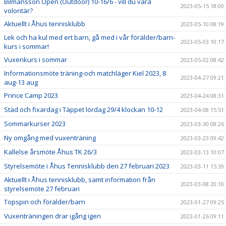
Bilmånsson Open (Outdoor) 10-16/6 - vill du vara
2023-05-15 18:00
volontär?
Aktuellt i Åhus tennisklubb
2023-05-10 08:19
Lek och ha kul med ert barn, gå med i vår förälder/barn-
2023-05-03 10:17
kurs i sommar!
Vuxenkurs i sommar
2023-05-02 08:42
Informationsmöte träning-och matchläger Kiel 2023, 8
2023-04-27 09:21
aug-13 aug
Prince Camp 2023
2023-04-24 08:31
Städ och fixardag i Täppet lördag 29/4 klockan 10-12
2023-04-08 15:51
Sommarkurser 2023
2023-03-30 08:26
Ny omgång med vuxenträning
2023-03-23 09:42
Kallelse årsmöte Åhus TK 26/3
2023-03-13 10:07
Styrelsemöte i Åhus Tennisklubb den 27 februari 2023
2023-03-11 15:39
Aktuellt i Åhus tennisklubb, samt information från
2023-03-08 20:10
styrelsemöte 27 februari
Topspin och förälder/barn
2023-01-27 09:25
Vuxenträningen drar igång igen
2023-01-26 09:11