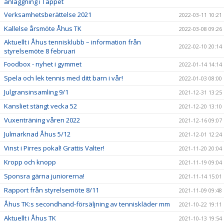
anläggning i Täppet
Verksamhetsberättelse 2021
2022-03-11 10:21
Kallelse årsmöte Åhus TK
2022-03-08 09:26
Aktuellt i Åhus tennisklubb – information från
2022-02-10 20:14
styrelsemöte 8 februari
Foodbox - nyhet i gymmet
2022-01-14 14:14
Spela och lek tennis med ditt barn i vår!
2022-01-03 08:00
Julgransinsamling 9/1
2021-12-31 13:25
Kansliet stängt vecka 52
2021-12-20 13:10
Vuxenträning våren 2022
2021-12-16 09:07
Julmarknad Åhus 5/12
2021-12-01 12:24
Vinst i Pirres pokal! Grattis Valter!
2021-11-20 20:04
Kropp och knopp
2021-11-19 09:04
Sponsra gärna juniorerna!
2021-11-14 15:01
Rapport från styrelsemöte 8/11
2021-11-09 09:48
Åhus TK:s secondhand-försäljning av tenniskläder mm
2021-10-22 19:11
Aktuellt i Åhus TK
2021-10-13 19:54