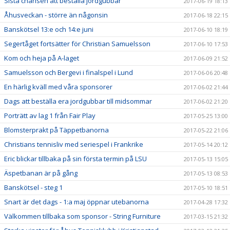
Sista chansen att beställa jordgubbar
2017-06-19 18:13
Åhusveckan - större än någonsin
2017-06-18 22:15
Banskötsel 13:e och 14:e juni
2017-06-10 18:19
Segertåget fortsätter för Christian Samuelsson
2017-06-10 17:53
Kom och heja på A-laget
2017-06-09 21:52
Samuelsson och Bergevi i finalspel i Lund
2017-06-06 20:48
En härlig kväll med våra sponsorer
2017-06-02 21:44
Dags att beställa era jordgubbar till midsommar
2017-06-02 21:20
Porträtt av lag 1 från Fair Play
2017-05-25 13:00
Blomsterprakt på Täppetbanorna
2017-05-22 21:06
Christians tennisliv med seriespel i Frankrike
2017-05-14 20:12
Eric blickar tillbaka på sin första termin på LSU
2017-05-13 15:05
Äspetbanan är på gång
2017-05-13 08:53
Banskötsel - steg 1
2017-05-10 18:51
Snart är det dags - 1:a maj öppnar utebanorna
2017-04-28 17:32
Välkommen tillbaka som sponsor - String Furniture
2017-03-15 21:32