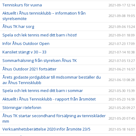
Tenniskurs för vuxna
2021-09-17 12:14
Aktuellt i Åhus tennisklubb – information från
2021-09-08 19:05
styrelsemöte
Åhus TK har sorg
2021-09-06 15:24
Spela och lek tennis med ditt barn i höst!
2021-09-01 18:09
Inför Åhus Outdoor Open
2021-07-23 17:09
Kansliet stängt v 30 -- 33
2021-07-14 10:38
Sommarhälsning från styrelsen Åhus TK
2021-07-05 13:27
Åhus Outdoor 2021 fortsätter
2021-06-21 16:57
Årets godaste jordgubbar till midsommar beställer du
2021-06-13 08:28
av Åhus Tennisklubb
Spela och lek tennis med ditt barn i sommar
2021-05-30 15:39
Aktuellt i Åhus Tennisklubb - rapport från årsmötet
2021-05-23 16:59
Störningar i telefonin
2021-05-20 09:27
Åhus TK startar secondhand försäljning av tenniskläder
2021-05-20 07:45
mm
Verksamhetsberättelse 2020 inför årsmöte 23/5
2021-05-18 16:01