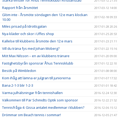
Starka vinster för Åhus Tennisklubb i Kristianstad
2017-03-12 21:35
Rapport från årsmötet
2017-03-12 14:00
Glöm inte - Årsmöte söndagen den 12:e mars klockan
2017-02-18 09:33
10.00
Miles prisad på Idrottsgalan
2017-01-28 20:26
Nya kläder och skor i Uffes shop
2017-01-25 20:53
Kallelse till klubbens årsmöte den 12:e mars
2017-01-23 21:11
Vill du träna fys med Johan Moberg?
2017-01-22 15:16
Möt Max Nilsson – en av klubbens tränare
2017-01-20 09:00
Fastighetsbyrån sponsrar Åhus Tennisklubb
2017-01-12 22:10
Besök på Wimbledon
2017-01-08 08:00
Kom ihåg att lämna er julgran till juniorerna
2017-01-07 17:32
Bana 2-1-3 blir 1-2-3
2017-01-01 18:42
Varma julhälsningar från tennishallen
2016-12-24 12:30
Välkommen till Pär Schmidts Optik som sponsor
2016-12-22 21:52
Tennisfråga 4: Gissa antalet medlemmar i klubben?
2016-12-06 15:12
Drömmar om Beach tennis i sommar!
2016-12-05 21:47