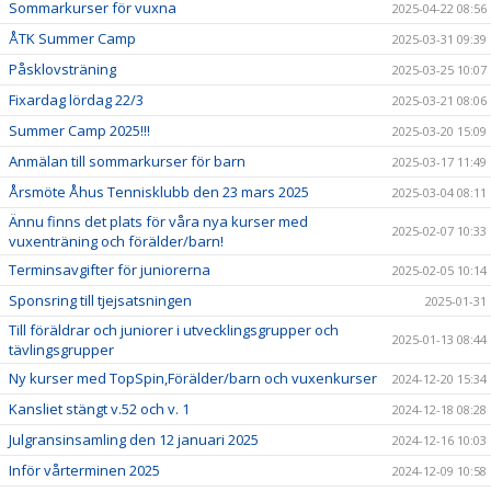
Sommarkurser för vuxna
2025-04-22 08:56
ÅTK Summer Camp
2025-03-31 09:39
Påsklovsträning
2025-03-25 10:07
Fixardag lördag 22/3
2025-03-21 08:06
Summer Camp 2025!!!
2025-03-20 15:09
Anmälan till sommarkurser för barn
2025-03-17 11:49
Årsmöte Åhus Tennisklubb den 23 mars 2025
2025-03-04 08:11
Ännu finns det plats för våra nya kurser med
2025-02-07 10:33
vuxenträning och förälder/barn!
Terminsavgifter för juniorerna
2025-02-05 10:14
Sponsring till tjejsatsningen
2025-01-31
Till föräldrar och juniorer i utvecklingsgrupper och
2025-01-13 08:44
tävlingsgrupper
Ny kurser med TopSpin,Förälder/barn och vuxenkurser
2024-12-20 15:34
Kansliet stängt v.52 och v. 1
2024-12-18 08:28
Julgransinsamling den 12 januari 2025
2024-12-16 10:03
Inför vårterminen 2025
2024-12-09 10:58