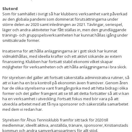
Slutord
Som för samhället i övrigt så har klubbens verksamhet varit påverkad
av den globala pandemi som dominerat förutsättningarna under
större delen av 2020 samt inledningen av 2021. Tävlingar, seriespel,
läger och andra aktiviteter har fått ställas in, men den grundläggande
tränings- och gruppspelsverksamheten har kunnat hållas igång under
smittsäkrade former.
Insatserna för att hålla anläggningarna är i gott skick har kunnat
vidmakthållas, med ideella krafter och ett aktivt sökande av extern
finansiering. Klubben har fortsatt stabil ekonomi vilket skapar
möjligheter för verksamheten och att hålla anläggningarna i bra skick.
För styrelsen del gäller att fortsatt säkerställa administrativa rutiner, så
att vi kan ha en bra kontroll på ekonomin även framöver. Genom åren
har de olika styrelserna varit framgångsrika med att hitta bidrag i olika
former och det gäller framgent att se till att detta fortsätter så att vi kan
ha en verksamhet i utveckling. Fortsatt fokus med bör vara på att
utveckla arbetet med att få nya sponsorer och säkerställa samarbetet
med dem vi redan har.
Styrelsen för Åhus Tennisklubb framför sitt tack för 2020 till
medlemmar, ideellt aktiva, anställda, tränare, sponsorer, Kristianstads
kommun och andra samverkanspartners för allt stöd.