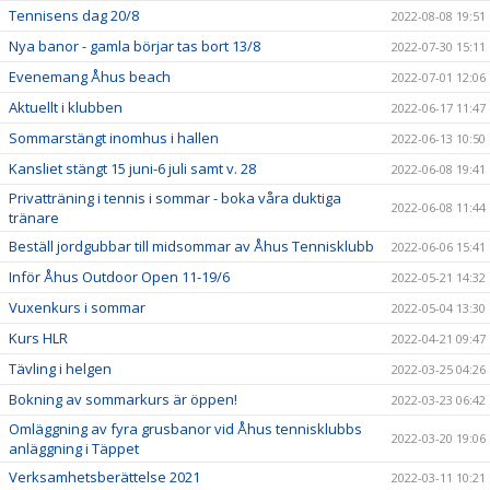
Tennisens dag 20/8
2022-08-08 19:51
Nya banor - gamla börjar tas bort 13/8
2022-07-30 15:11
Evenemang Åhus beach
2022-07-01 12:06
Aktuellt i klubben
2022-06-17 11:47
Sommarstängt inomhus i hallen
2022-06-13 10:50
Kansliet stängt 15 juni-6 juli samt v. 28
2022-06-08 19:41
Privatträning i tennis i sommar - boka våra duktiga
2022-06-08 11:44
tränare
Beställ jordgubbar till midsommar av Åhus Tennisklubb
2022-06-06 15:41
Inför Åhus Outdoor Open 11-19/6
2022-05-21 14:32
Vuxenkurs i sommar
2022-05-04 13:30
Kurs HLR
2022-04-21 09:47
Tävling i helgen
2022-03-25 04:26
Bokning av sommarkurs är öppen!
2022-03-23 06:42
Omläggning av fyra grusbanor vid Åhus tennisklubbs
2022-03-20 19:06
anläggning i Täppet
Verksamhetsberättelse 2021
2022-03-11 10:21