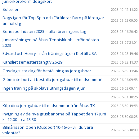
Juniorkort/Förmiddagskort
Solceller
2023-10-12 11:22
Dags igen för Top Spin och Föräldrar-Barn på lördagar -
2023-09-23 09:00
anmäl dig
Seriespel hösten 2023 – alla föreningens lag
2023-08-16 20:42
Juniorträningen på Åhus Tennisklubb - inför hösten
2023-08-07 21:01
2023
Edvard och Henry - från träningsläger i Kiel till USA
2023-06-28 19:46
Kansliet semesterstängt v.26-29
2023-06-22 11:37
Onsdag sista dag för beställning av jordgubbar
2023-06-19 11:46
Glöm inte bort att beställa jordgubbar till midsommar!
2023-06-16 09:58
Ingen träning på skolavslutningsdagen 9 juni
2023-06-02 09:11
2023-06-01 10:25
Köp dina jordgubbar till midsommar från Åhus TK
2023-05-30 19:53
Invigning av de nya grusbanorna på Täppet den 17 juni
2023-05-30 08:23
kl. 12.00 – ca 13.30
Bilmånsson Open (Outdoor) 10-16/6 - vill du vara
2023-05-15 18:00
volontär?