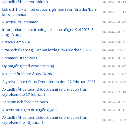
Aktuellt i Åhus tennisklubb
2023-05-10 08:19
Lek och ha kul med ert barn, gå med i vår förälder/barn-
2023-05-03 10:17
kurs i sommar!
Vuxenkurs i sommar
2023-05-02 08:42
Informationsmöte träning-och matchläger Kiel 2023, 8
2023-04-27 09:21
aug-13 aug
Prince Camp 2023
2023-04-24 08:31
Städ och fixardag i Täppet lördag 29/4 klockan 10-12
2023-04-08 15:51
Sommarkurser 2023
2023-03-30 08:26
Ny omgång med vuxenträning
2023-03-23 09:42
Kallelse årsmöte Åhus TK 26/3
2023-03-13 10:07
Styrelsemöte i Åhus Tennisklubb den 27 februari 2023
2023-03-11 15:39
Aktuellt i Åhus tennisklubb, samt information från
2023-03-08 20:10
styrelsemöte 27 februari
Topspin och förälder/barn
2023-01-27 09:25
Vuxenträningen drar igång igen
2023-01-26 09:11
Aktuellt i Åhus tennisklubb, samt information från
2023-01-18 14:22
styrelsemöte 16 januari