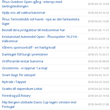
Åhus Outdoor Open igång - intervju med
2018-06-16 13:04
tävlingsledningen
Hjälp oss att vattna banorna!
2018-06-04 10:22
Åhus Tennisklubb vid havet - njut av det fantastiska
2018-06-03 15:00
läget
Beställ dina jordgubbar till midsommar här
2018-05-30 11:31
Kristianstad Automobil Open - Åhusspelen 16-21/6 -
2018-05-24 09:16
Välkomna!
Vårens sponsorträff - en härlig kväll
2018-05-18 11:10
Damlaget föll tungt i premiären
2018-05-13 20:21
Ordförande testar banorna
2018-04-29 08:09
Grustennis - vi öppnar 1:a maj!
2018-04-27 16:00
Snart dags för utespel
2018-04-26 16:31
Nytt tak i Täppet
2018-04-26 16:03
Grattis till stipendium Lotta!
2018-04-26 15:04
Föredrag på Rotary
2018-04-26 14:56
Filip Bergevi stöttade Davis Cup laget i vinsten mot
2018-04-09 21:08
Portugal