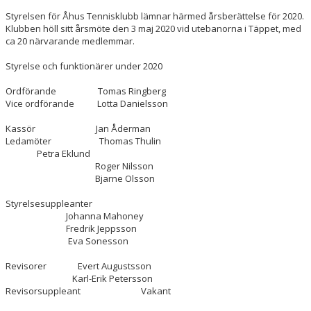
Styrelsen för Åhus Tennisklubb lämnar härmed årsberättelse för 2020.
Klubben höll sitt årsmöte den 3 maj 2020 vid utebanorna i Täppet, med
ÅTK TRÄNINGSVERKSAMHET
ca 20 närvarande medlemmar.
Styrelse och funktionärer under 2020
Ordförande Tomas Ringberg
Vice ordförande Lotta Danielsson
Kassör Jan Åderman
Ledamöter Thomas Thulin
Petra Eklund
Roger Nilsson
Bjarne Olsson
Styrelsesuppleanter
Johanna Mahoney
Fredrik Jeppsson
Eva Sonesson
Revisorer Evert Augustsson
Karl-Erik Petersson
Revisorsuppleant Vakant