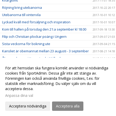
Kvarglömt
2017-11-07 18:35
Röjning kring utebanorna
2017-10-22 20:17
Utebanorna till vintervila
2017-10-01 10:12
Lyckad kväll med försäljning och inspiration
2017-10-01 10:07
Kom till hallen på torsdag den 21:a september kl 18.00
2017-09-18 13:30
Filip och Christian plockar poäng i Ungern
2017-09-07 21:03
Sista veckorna för bokning ute
2017-09-04 21:15
Kansliet är obemannat mellan 23 augusti - 3 september
2017-08-21 14:18
Åhusspelarna sätter avtryck i Hällevik
2017-08-04 21:07
Eric Samuelsson fortsätter visa elitklass
2017-08-04 17:39
För att hemsidan ska fungera korrekt använder vi nödvändiga
Eric till final på Sveriges bästa gräs
cookies från SportAdmin. Dessa går inte att stänga av.
2017-07-28 21:21
Föreningen kan också använda frivilliga cookies, t.ex. för
Ny vaktmästare i klubben - välkommen Henrik
2017-06-25 10:00
statistik eller marknadsföring. Du väljer själv om du vill
Johansson
acceptera dessa.
Ett sagoslut på Åhusveckan - Filip Bergevi segrar
2017-06-22 21:21
Anpassa dina val
Hemmahoppen framme i kvartsfinal i Sommartouren
2017-06-21 21:32
Sista chansen att beställa jordgubbar
Acceptera nödvändiga
Acceptera alla
2017-06-19 18:13
Åhusveckan - större än någonsin
2017-06-18 22:15