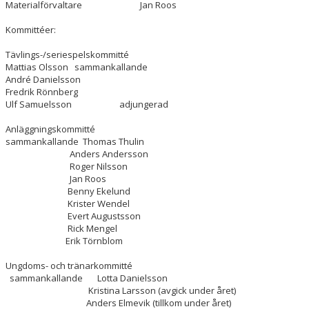
Materialförvaltare Jan Roos
Kommittéer:
Tävlings-/seriespelskommitté
Mattias Olsson sammankallande
André Danielsson
Fredrik Rönnberg
Ulf Samuelsson adjungerad
Anläggningskommitté
sammankallande Thomas Thulin
Anders Andersson
Roger Nilsson
Jan Roos
Benny Ekelund
Krister Wendel
Evert Augustsson
Rick Mengel
Erik Törnblom
Ungdoms- och tränarkommitté
sammankallande Lotta Danielsson
Kristina Larsson (avgick under året)
Anders Elmevik (tillkom under året)