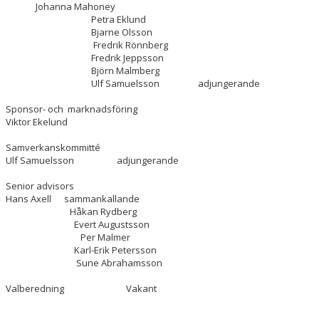
Johanna Mahoney
Petra Eklund
Bjarne Olsson
Fredrik Rönnberg
Fredrik Jeppsson
Björn Malmberg
Ulf Samuelsson adjungerande
Sponsor- och marknadsföring
Viktor Ekelund
Samverkanskommitté
Ulf Samuelsson adjungerande
Senior advisors
Hans Axell sammankallande
Håkan Rydberg
Evert Augustsson
Per Malmer
Karl-Erik Petersson
Sune Abrahamsson
Valberedning Vakant