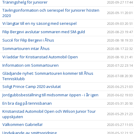
Träningshelg för juniorer
2020-09-27 17:44
Tävlingsinformation och seriespel för juniorer hösten
2020-09-11 20:01
2020
Vi längtar till en ny säsong med seriespel
2020-09-03 20:51
Filip Bergevi avslutar sommaren med SM-guld
2020-08-23 19:47
Succé för Filip Bergevi i Åhus
2020-08-18 19:33
Sommartouren intar Åhus
2020-08-17 22:32
Vi laddar för Kristianstad Automobil Open
2020-08-10 21:41
Information om Sommartouren
2020-07-22 23:14
Glädjande nyhet: Sommartouren kommer till Åhus
2020-07-08 20:30
Tennisklubb
Soligt Prince Camp 2020 avslutat
2020-06-25 21:03
Jordgubbsbeställning till midsommar öppen - i år igen
2020-06-02 19:03
En bra dag på tennisbanan
2020-05-31 20:50
Kristianstad Automobil Open och Wilson Junior Tour
2020-05-29 21:23
uppskjuten
Välkommen Gabriella!
2020-05-27 11:05
Undvikande av smittspridning
2020-05-12 21:12