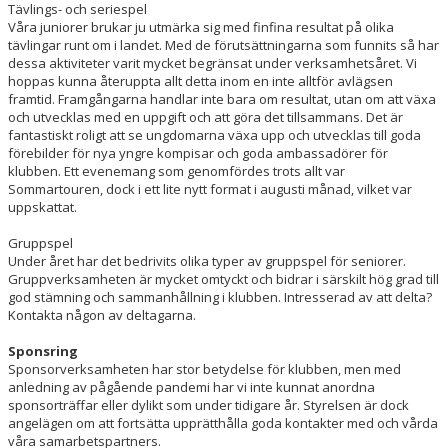
Tävlings- och seriespel
Våra juniorer brukar ju utmärka sig med finfina resultat på olika
tävlingar runt om i landet. Med de förutsättningarna som funnits så har
dessa aktiviteter varit mycket begränsat under verksamhetsåret. Vi
hoppas kunna återuppta allt detta inom en inte alltför avlägsen
framtid. Framgångarna handlar inte bara om resultat, utan om att växa
och utvecklas med en uppgift och att göra det tillsammans. Det är
fantastiskt roligt att se ungdomarna växa upp och utvecklas till goda
förebilder för nya yngre kompisar och goda ambassadörer för
klubben. Ett evenemang som genomfördes trots allt var
Sommartouren, dock i ett lite nytt format i augusti månad, vilket var
uppskattat.
Gruppspel
Under året har det bedrivits olika typer av gruppspel för seniorer.
Gruppverksamheten är mycket omtyckt och bidrar i särskilt hög grad till
god stämning och sammanhållning i klubben. Intresserad av att delta?
Kontakta någon av deltagarna.
Sponsring
Sponsorverksamheten har stor betydelse för klubben, men med
anledning av pågående pandemi har vi inte kunnat anordna
sponsorträffar eller dylikt som under tidigare år. Styrelsen är dock
angelägen om att fortsätta upprätthålla goda kontakter med och vårda
våra samarbetspartners.