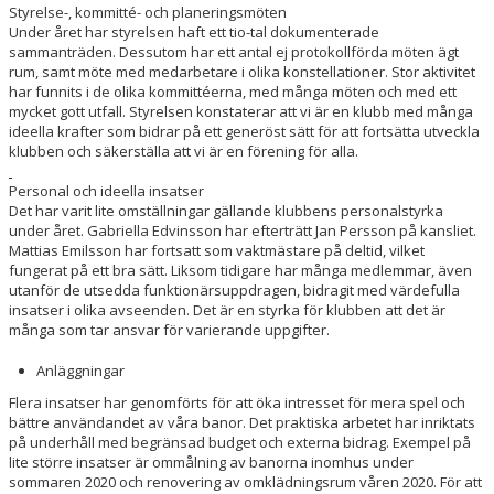
Styrelse-, kommitté- och planeringsmöten
Under året har styrelsen haft ett tio-tal dokumenterade
sammanträden. Dessutom har ett antal ej protokollförda möten ägt
rum, samt möte med medarbetare i olika konstellationer. Stor aktivitet
har funnits i de olika kommittéerna, med många möten och med ett
mycket gott utfall. Styrelsen konstaterar att vi är en klubb med många
ideella krafter som bidrar på ett generöst sätt för att fortsätta utveckla
klubben och säkerställa att vi är en förening för alla.
Personal och ideella insatser
Det har varit lite omställningar gällande klubbens personalstyrka
under året. Gabriella Edvinsson har efterträtt Jan Persson på kansliet.
Mattias Emilsson har fortsatt som vaktmästare på deltid, vilket
fungerat på ett bra sätt. Liksom tidigare har många medlemmar, även
utanför de utsedda funktionärsuppdragen, bidragit med värdefulla
insatser i olika avseenden. Det är en styrka för klubben att det är
många som tar ansvar för varierande uppgifter.
Anläggningar
Flera insatser har genomförts för att öka intresset för mera spel och
bättre användandet av våra banor. Det praktiska arbetet har inriktats
på underhåll med begränsad budget och externa bidrag. Exempel på
lite större insatser är ommålning av banorna inomhus under
sommaren 2020 och renovering av omklädningsrum våren 2020. För att