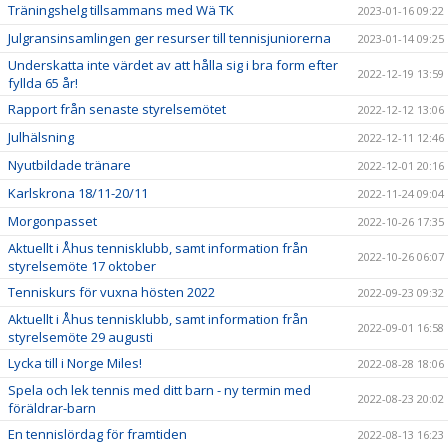
Träningshelg tillsammans med Wä TK
2023-01-16 09:22
Julgransinsamlingen ger resurser till tennisjuniorerna
2023-01-14 09:25
Underskatta inte värdet av att hålla sig i bra form efter
2022-12-19 13:59
fyllda 65 år!
Rapport från senaste styrelsemötet
2022-12-12 13:06
Julhälsning
2022-12-11 12:46
Nyutbildade tränare
2022-12-01 20:16
Karlskrona 18/11-20/11
2022-11-24 09:04
Morgonpasset
2022-10-26 17:35
Aktuellt i Åhus tennisklubb, samt information från
2022-10-26 06:07
styrelsemöte 17 oktober
Tenniskurs för vuxna hösten 2022
2022-09-23 09:32
Aktuellt i Åhus tennisklubb, samt information från
2022-09-01 16:58
styrelsemöte 29 augusti
Lycka till i Norge Miles!
2022-08-28 18:06
Spela och lek tennis med ditt barn - ny termin med
2022-08-23 20:02
föräldrar-barn
En tennislördag för framtiden
2022-08-13 16:23