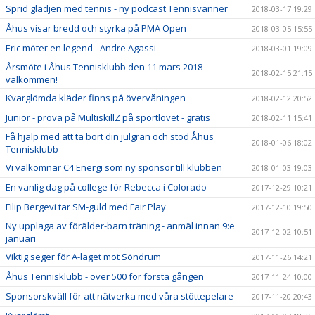
Sprid glädjen med tennis - ny podcast Tennisvänner
2018-03-17 19:29
Åhus visar bredd och styrka på PMA Open
2018-03-05 15:55
Eric möter en legend - Andre Agassi
2018-03-01 19:09
Årsmöte i Åhus Tennisklubb den 11 mars 2018 -
2018-02-15 21:15
välkommen!
Kvarglömda kläder finns på övervåningen
2018-02-12 20:52
Junior - prova på MultiskillZ på sportlovet - gratis
2018-02-11 15:41
Få hjälp med att ta bort din julgran och stöd Åhus
2018-01-06 18:02
Tennisklubb
Vi välkomnar C4 Energi som ny sponsor till klubben
2018-01-03 19:03
En vanlig dag på college för Rebecca i Colorado
2017-12-29 10:21
Filip Bergevi tar SM-guld med Fair Play
2017-12-10 19:50
Ny upplaga av förälder-barn träning - anmäl innan 9:e
2017-12-02 10:51
januari
Viktig seger för A-laget mot Söndrum
2017-11-26 14:21
Åhus Tennisklubb - över 500 för första gången
2017-11-24 10:00
Sponsorskväll för att nätverka med våra stöttepelare
2017-11-20 20:43