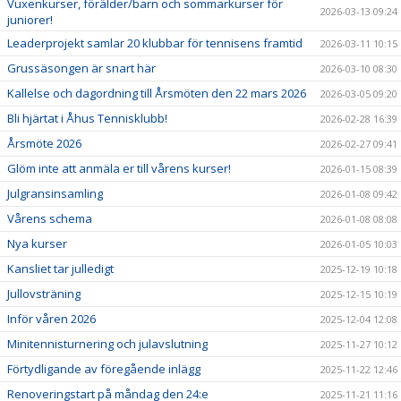
Vuxenkurser, förälder/barn och sommarkurser för
2026-03-13 09:24
juniorer!
Leaderprojekt samlar 20 klubbar för tennisens framtid
2026-03-11 10:15
Grussäsongen är snart här
2026-03-10 08:30
Kallelse och dagordning till Årsmöten den 22 mars 2026
2026-03-05 09:20
Bli hjärtat i Åhus Tennisklubb!
2026-02-28 16:39
Årsmöte 2026
2026-02-27 09:41
Glöm inte att anmäla er till vårens kurser!
2026-01-15 08:39
Julgransinsamling
2026-01-08 09:42
Vårens schema
2026-01-08 08:08
Nya kurser
2026-01-05 10:03
Kansliet tar julledigt
2025-12-19 10:18
Jullovsträning
2025-12-15 10:19
Inför våren 2026
2025-12-04 12:08
Minitennisturnering och julavslutning
2025-11-27 10:12
Förtydligande av föregående inlägg
2025-11-22 12:46
Renoveringstart på måndag den 24:e
2025-11-21 11:16