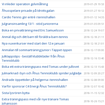
Vi inleder operation golvmålning
2019-01-29 19:53
Åhusspelare prisade på Idrottsgalan
2019-01-27 10:12
Cardio Tennis gör entré i tennishallen
2019-01-12 14:35
Julgransinsamling 13/1 - stöd juniorerna
2019-01-05 09:51
Boka en privatträning med Eric Samuelsson
2018-12-24 19:07
Anmäl dig och ditt barn till föräldra-barn-tennis
2018-12-18 21:11
Nya vuxenkurser med start den 12:e januari
2018-12-18 21:01
Anmälan till sommarträning Junior i Täppet öppen
2018-12-17 09:00
Julklappstips - beställ klubbkläder från Åhus
2018-12-16 13:40
Tennisklubb
Boka ett extra träningspass med Tomas under jullovet
2018-12-13 15:43
Julmarknad i byn och Åhus Tennisklubb sprider julglädje
2018-12-09 20:27
Ändrade öppettider på helgerna i tennishallen
2018-12-08 09:00
Varför sponsrar C4 Energi Åhus Tennisklubb?
2018-12-07 10:42
Sista lysrören bytta
2018-11-15 12:32
Extra träningspass med vår nye tränare Tomas
2018-10-26 15:21
Johansson