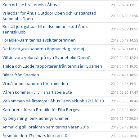
Kom och se bra tennis i Åhus
2019-06-14 11:11
Vi laddar för Åhus Outdoor Open och Kristianstad
2019-06-10 21:36
Automobil Open
Beställ jordgubbar till midsommar - stöd Åhus
2019-06-07 19:50
Tennisklubb
Förälder-Barn tennis avslutar terminen
2019-05-19 14:55
De första grusbanorna öppnar idag 1:a maj
2019-05-01 08:33
Vill du vara volontär på nya Svaneholm Open?
2019-04-20 12:24
Thilda och Ludde rapporterar från tennisår i Spanien
2019-04-11 19:00
Bilder från Spanien
2019-04-11 18:52
Vi målar om banorna för framtiden
2019-04-08 19:31
Våren kommer - vi vill snart spela ute
2019-03-30 17:47
Välkommen på årsmöte i Åhus Tennisklubb 17/3, kl 10
2019-03-03 18:45
Karriärens första Pro-title för Filip Bergevi
2019-03-02 10:29
Ny belysning i omklädningsrummen
2019-02-17 20:24
Anmäl dig till Föräldrar/barn tennis våren 2019
2019-02-17 18:08
Årsmöte den 17:e mars klockan 10
2019-01-29 20:02