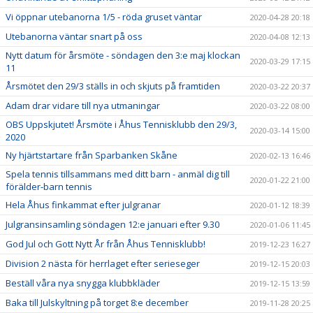
Vi öppnar utebanorna 1/5 - röda gruset väntar
2020-04-28 20:18
Utebanorna väntar snart på oss
2020-04-08 12:13
Nytt datum för årsmöte - söndagen den 3:e maj klockan
2020-03-29 17:15
11
Årsmötet den 29/3 ställs in och skjuts på framtiden
2020-03-22 20:37
Adam drar vidare till nya utmaningar
2020-03-22 08:00
OBS Uppskjutet! Årsmöte i Åhus Tennisklubb den 29/3,
2020-03-14 15:00
2020
Ny hjärtstartare från Sparbanken Skåne
2020-02-13 16:46
Spela tennis tillsammans med ditt barn - anmäl dig till
2020-01-22 21:00
förälder-barn tennis
Hela Åhus finkammat efter julgranar
2020-01-12 18:39
Julgransinsamling söndagen 12:e januari efter 9.30
2020-01-06 11:45
God Jul och Gott Nytt År från Åhus Tennisklubb!
2019-12-23 16:27
Division 2 nästa för herrlaget efter serieseger
2019-12-15 20:03
Beställ våra nya snygga klubbkläder
2019-12-15 13:59
Baka till Julskyltning på torget 8:e december
2019-11-28 20:25