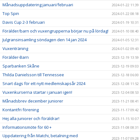
Månadsuppdatering januari/februari
2024-01-22 11:39
Top Spin
2024-01-22 08:18
Davis Cup 2-3 februari
2024-01-19 10:31
Förälder/barn och vuxengrupperna börjar nu på lördag!
2024-01-10 08:40
Julgransinsamling söndagen den 14 jan 2024
2024-01-05 12:31
Vuxenträning
2024-01-02 09:43
Förälder-Barn
2023-12-19 13:59
Sparbanken Skåne
2023-12-19 09:03
Thilda Danielsson till Tennessee
2023-12-18 06:00
Snart dags för ett nytt medlemskapsår 2024
2023-12-08 11:52
Vuxenkurserna startar i januari igen!
2023-12-04 08:53
Månadsbrev december juniorer
2023-11-21 08:41
Kontantfri förening
2023-11-17 09:42
Hej alla juniorer och föräldrar!
2023-11-15 10:07
Informationsmöte för 60 +
2023-11-08 08:31
Uppdatering från Matchi, betalning med
2023-11-07 09:28