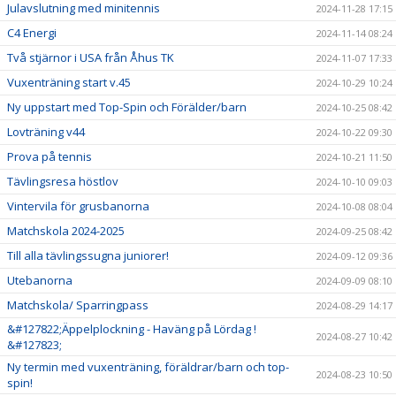
Julavslutning med minitennis
2024-11-28 17:15
C4 Energi
2024-11-14 08:24
Två stjärnor i USA från Åhus TK
2024-11-07 17:33
Vuxenträning start v.45
2024-10-29 10:24
Ny uppstart med Top-Spin och Förälder/barn
2024-10-25 08:42
Lovträning v44
2024-10-22 09:30
Prova på tennis
2024-10-21 11:50
Tävlingsresa höstlov
2024-10-10 09:03
Vintervila för grusbanorna
2024-10-08 08:04
Matchskola 2024-2025
2024-09-25 08:42
Till alla tävlingssugna juniorer!
2024-09-12 09:36
Utebanorna
2024-09-09 08:10
Matchskola/ Sparringpass
2024-08-29 14:17
&#127822;Äppelplockning - Haväng på Lördag !
2024-08-27 10:42
&#127823;
Ny termin med vuxenträning, föräldrar/barn och top-
2024-08-23 10:50
spin!