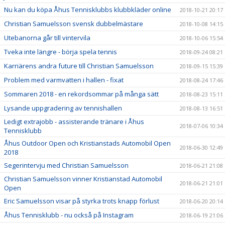
Nu kan du köpa Åhus Tennisklubbs klubbkläder online
2018-10-21 20:17
Christian Samuelsson svensk dubbelmästare
2018-10-08 14:15
Utebanorna går till vintervila
2018-10-06 15:54
Tveka inte längre - börja spela tennis
2018-09-24 08:21
Karriärens andra future till Christian Samuelsson
2018-09-15 15:39
Problem med varmvatten i hallen - fixat
2018-08-24 17:46
Sommaren 2018 - en rekordsommar på många sätt
2018-08-23 15:11
Lysande uppgradering av tennishallen
2018-08-13 16:51
Ledigt extrajobb - assisterande tränare i Åhus
2018-07-06 10:34
Tennisklubb
Åhus Outdoor Open och Kristianstads Automobil Open
2018-06-30 12:49
2018
Segerintervju med Christian Samuelsson
2018-06-21 21:08
Christian Samuelsson vinner Kristianstad Automobil
2018-06-21 21:01
Open
Eric Samuelsson visar på styrka trots knapp förlust
2018-06-20 20:14
Åhus Tennisklubb - nu också på Instagram
2018-06-19 21:06