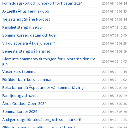
Förmiddagskort och juniorkort för hösten 2024
2024-08-16 09:14
Aktuellt i Åhus Tennisklubb
2024-08-15 08:13
Tjejsatsning Skåne Nordost
2024-08-09 08:14
Kansliet stängt v. 29,30
2024-07-12 10:22
Sommarkurser, datum och tider
2024-07-08 10:40
Vill du sponsra ÅTK:s juniorer?
2024-06-13 09:38
Semesterstängt på kansliet
2024-06-12 09:59
Glöm inte sommaravslutningen för juniorerna den 6:e
2024-06-03 12:43
juni!
Vuxenkurs i sommar
2024-05-24 10:15
Förälder-barn kurs i sommar
2024-05-24 10:02
Boka banor på Äspet under vår sommartävling
2024-05-20 09:20
Familjedag vid havet!
2024-05-03 07:49
Åhus Outdoor Open 2024
2024-05-03 07:38
Sommarkurser 2024
2024-04-25 08:56
Äntligen dags för utesäsong och sommarkort!
2024-04-24 10:23
Glöm inte medlemsmötet imorgon 13 april!
2024-04-12 08:54