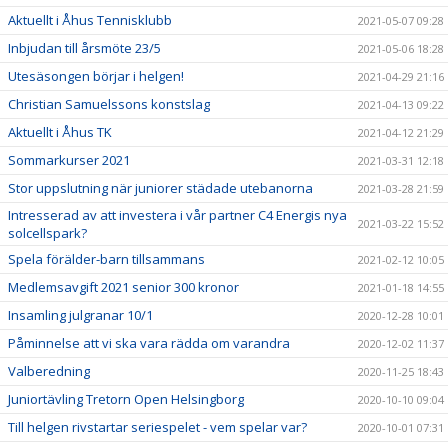
Aktuellt i Åhus Tennisklubb
2021-05-07 09:28
Inbjudan till årsmöte 23/5
2021-05-06 18:28
Utesäsongen börjar i helgen!
2021-04-29 21:16
Christian Samuelssons konstslag
2021-04-13 09:22
Aktuellt i Åhus TK
2021-04-12 21:29
Sommarkurser 2021
2021-03-31 12:18
Stor uppslutning när juniorer städade utebanorna
2021-03-28 21:59
Intresserad av att investera i vår partner C4 Energis nya
2021-03-22 15:52
solcellspark?
Spela förälder-barn tillsammans
2021-02-12 10:05
Medlemsavgift 2021 senior 300 kronor
2021-01-18 14:55
Insamling julgranar 10/1
2020-12-28 10:01
Påminnelse att vi ska vara rädda om varandra
2020-12-02 11:37
Valberedning
2020-11-25 18:43
Juniortävling Tretorn Open Helsingborg
2020-10-10 09:04
Till helgen rivstartar seriespelet - vem spelar var?
2020-10-01 07:31