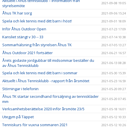
Aktuellt i Åhus tennisklubb – information från
2021-09-08 19:05
styrelsemöte
Åhus TK har sorg
2021-09-06 15:24
Spela och lek tennis med ditt barn i höst!
2021-09-01 18:09
Inför Åhus Outdoor Open
2021-07-23 17:09
Kansliet stängt v 30 -- 33
2021-07-14 10:38
Sommarhälsning från styrelsen Åhus TK
2021-07-05 13:27
Åhus Outdoor 2021 fortsätter
2021-06-21 16:57
Årets godaste jordgubbar till midsommar beställer du
2021-06-13 08:28
av Åhus Tennisklubb
Spela och lek tennis med ditt barn i sommar
2021-05-30 15:39
Aktuellt i Åhus Tennisklubb - rapport från årsmötet
2021-05-23 16:59
Störningar i telefonin
2021-05-20 09:27
Åhus TK startar secondhand försäljning av tenniskläder
2021-05-20 07:45
mm
Verksamhetsberättelse 2020 inför årsmöte 23/5
2021-05-18 16:01
Utegym på Täppet
2021-05-12 10:33
Tenniskurs för vuxna sommaren 2021
2021-05-12 10:26