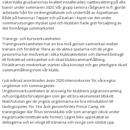
säkerställa grusbanornas kvalitet installerades nattbevattning på alla
banor under sommaren 2020. Vår grupp seniora rådgivare m.fl. gjorde
arbetade hårt för iordningställande och underhåll av Äspetbanan.
Både på banorna i Täppet och på banan i Äspet var det under
sommarsäsongen mycket spel och klubben hade god försäljning av
det förmånliga sommarkortet.
Tränings- och kursverksamheten
Träningsverksamheten har en bra nivå genom samverkan mellan
tränare och föräldrar. Flera av de aktiva spelarna och de yngre
juniorerna har medverkat i olika klubbaktiviteter och därmed bidragit
till förbättrad verksamhet och ökad klubbsammanhållning.
Föräldrarnas medverkan stärker våra koncept och ger ytterligare ökad
sammanhållning inom vår klubb.
I juli månad anordnades även 2020 intensivkurser för våra egna
ungdomar och sommargäster.
Ungdomsverksamheten är ansvarig för klubbens julgransinsamling
och jordgubbsförsäljningen som ger ett bra ekonomiskt tillskott.
Matchskolan ger de yngsta ungdomarna en bra introduktion till
tävlingsspelet. För 14:e året genomfördes Prince Camp, ett
träningsläger där Åhus tennisklubb står som arrangör (dock under
begränsade/smittsäkrade former). Lägret blev uppskattat av
deltagarna och en eloge till tränarna och övriga som stöttat upp.