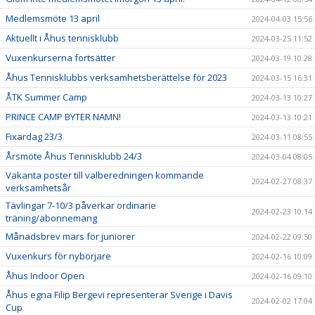
Medlemsmöte 13 april
2024-04-03 15:56
Aktuellt i Åhus tennisklubb
2024-03-25 11:52
Vuxenkurserna fortsätter
2024-03-19 10:28
Åhus Tennisklubbs verksamhetsberättelse för 2023
2024-03-15 16:31
ÅTK Summer Camp
2024-03-13 10:27
PRINCE CAMP BYTER NAMN!
2024-03-13 10:21
Fixardag 23/3
2024-03-11 08:55
Årsmöte Åhus Tennisklubb 24/3
2024-03-04 08:05
Vakanta poster till valberedningen kommande
2024-02-27 08:37
verksamhetsår
Tävlingar 7-10/3 påverkar ordinarie
2024-02-23 10:14
träning/abonnemang
Månadsbrev mars för juniorer
2024-02-22 09:50
Vuxenkurs för nybörjare
2024-02-16 10:09
Åhus Indoor Open
2024-02-16 09:10
Åhus egna Filip Bergevi representerar Sverige i Davis
2024-02-02 17:04
Cup