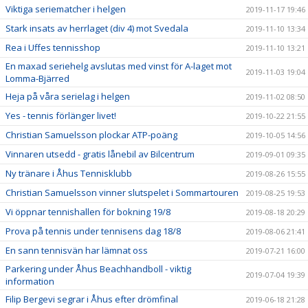
Viktiga seriematcher i helgen
2019-11-17 19:46
Stark insats av herrlaget (div 4) mot Svedala
2019-11-10 13:34
Rea i Uffes tennisshop
2019-11-10 13:21
En maxad seriehelg avslutas med vinst för A-laget mot
2019-11-03 19:04
Lomma-Bjärred
Heja på våra serielag i helgen
2019-11-02 08:50
Yes - tennis förlänger livet!
2019-10-22 21:55
Christian Samuelsson plockar ATP-poäng
2019-10-05 14:56
Vinnaren utsedd - gratis lånebil av Bilcentrum
2019-09-01 09:35
Ny tränare i Åhus Tennisklubb
2019-08-26 15:55
Christian Samuelsson vinner slutspelet i Sommartouren
2019-08-25 19:53
Vi öppnar tennishallen för bokning 19/8
2019-08-18 20:29
Prova på tennis under tennisens dag 18/8
2019-08-06 21:41
En sann tennisvän har lämnat oss
2019-07-21 16:00
Parkering under Åhus Beachhandboll - viktig
2019-07-04 19:39
information
Filip Bergevi segrar i Åhus efter drömfinal
2019-06-18 21:28