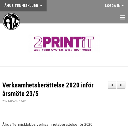
ÅHUS TENNISKLUBB
LOGGA IN
HEM
NYHETER
OM KLUBBEN
KONTAKT
BOKA BANA
Verksamhetsberättelse 2020 inför
<
>
ANMÄLAN AKTIVITET
årsmöte 23/5
2021-05-18 16:01
KALENDER
GYM
Åhus Tennisklubbs verksamhetsberättelse för 2020
KÖP KLUBBKLÄDER