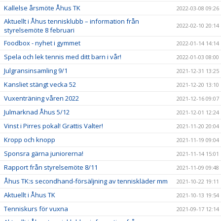
Kallelse årsmöte Åhus TK
2022-03-08 09:26
Aktuellt i Åhus tennisklubb – information från
2022-02-10 20:14
styrelsemöte 8 februari
Foodbox - nyhet i gymmet
2022-01-14 14:14
Spela och lek tennis med ditt barn i vår!
2022-01-03 08:00
Julgransinsamling 9/1
2021-12-31 13:25
Kansliet stängt vecka 52
2021-12-20 13:10
Vuxenträning våren 2022
2021-12-16 09:07
Julmarknad Åhus 5/12
2021-12-01 12:24
Vinst i Pirres pokal! Grattis Valter!
2021-11-20 20:04
Kropp och knopp
2021-11-19 09:04
Sponsra gärna juniorerna!
2021-11-14 15:01
Rapport från styrelsemöte 8/11
2021-11-09 09:48
Åhus TK:s secondhand-försäljning av tenniskläder mm
2021-10-22 19:11
Aktuellt i Åhus TK
2021-10-13 19:54
Tenniskurs för vuxna
2021-09-17 12:14