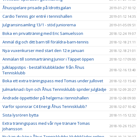
Åhusspelare prisade på Idrottsgalan
2019-01-27 10:12
Cardio Tennis gör entré i tennishallen
2019-01-12 14:35
Julgransinsamling 13/1 - stöd juniorerna
2019-01-05 09:51
Boka en privatträning med Eric Samuelsson
2018-12-24 19:07
Anmäl dig och ditt barn till föräldra-barn-tennis
2018-12-18 21:11
Nya vuxenkurser med start den 12:e januari
2018-12-18 21:01
Anmälan till sommarträning Junior i Täppet öppen
2018-12-17 09:00
Julklappstips - beställ klubbkläder från Åhus
2018-12-16 13:40
Tennisklubb
Boka ett extra träningspass med Tomas under jullovet
2018-12-13 15:43
Julmarknad i byn och Åhus Tennisklubb sprider julglädje
2018-12-09 20:27
Ändrade öppettider på helgerna i tennishallen
2018-12-08 09:00
Varför sponsrar C4 Energi Åhus Tennisklubb?
2018-12-07 10:42
Sista lysrören bytta
2018-11-15 12:32
Extra träningspass med vår nye tränare Tomas
2018-10-26 15:21
Johansson
Nu kan du köpa Åhus Tennisklubbs klubbkläder online
2018-10-21 20:17