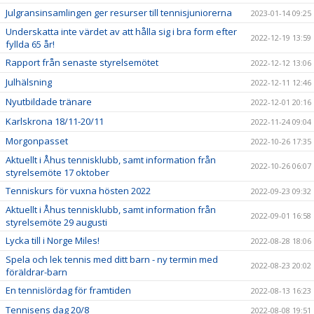
Julgransinsamlingen ger resurser till tennisjuniorerna
2023-01-14 09:25
Underskatta inte värdet av att hålla sig i bra form efter
2022-12-19 13:59
fyllda 65 år!
Rapport från senaste styrelsemötet
2022-12-12 13:06
Julhälsning
2022-12-11 12:46
Nyutbildade tränare
2022-12-01 20:16
Karlskrona 18/11-20/11
2022-11-24 09:04
Morgonpasset
2022-10-26 17:35
Aktuellt i Åhus tennisklubb, samt information från
2022-10-26 06:07
styrelsemöte 17 oktober
Tenniskurs för vuxna hösten 2022
2022-09-23 09:32
Aktuellt i Åhus tennisklubb, samt information från
2022-09-01 16:58
styrelsemöte 29 augusti
Lycka till i Norge Miles!
2022-08-28 18:06
Spela och lek tennis med ditt barn - ny termin med
2022-08-23 20:02
föräldrar-barn
En tennislördag för framtiden
2022-08-13 16:23
Tennisens dag 20/8
2022-08-08 19:51