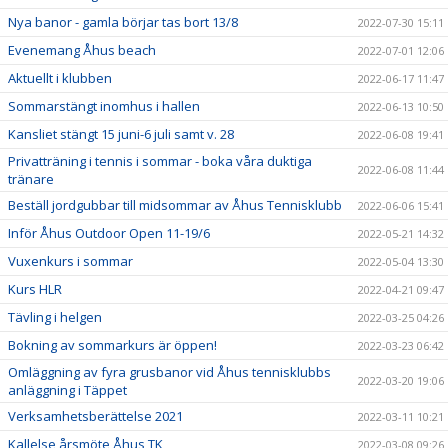
Nya banor - gamla börjar tas bort 13/8
2022-07-30 15:11
Evenemang Åhus beach
2022-07-01 12:06
Aktuellt i klubben
2022-06-17 11:47
Sommarstängt inomhus i hallen
2022-06-13 10:50
Kansliet stängt 15 juni-6 juli samt v. 28
2022-06-08 19:41
Privatträning i tennis i sommar - boka våra duktiga
2022-06-08 11:44
tränare
Beställ jordgubbar till midsommar av Åhus Tennisklubb
2022-06-06 15:41
Inför Åhus Outdoor Open 11-19/6
2022-05-21 14:32
Vuxenkurs i sommar
2022-05-04 13:30
Kurs HLR
2022-04-21 09:47
Tävling i helgen
2022-03-25 04:26
Bokning av sommarkurs är öppen!
2022-03-23 06:42
Omläggning av fyra grusbanor vid Åhus tennisklubbs
2022-03-20 19:06
anläggning i Täppet
Verksamhetsberättelse 2021
2022-03-11 10:21
Kallelse årsmöte Åhus TK
2022-03-08 09:26