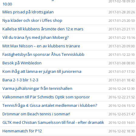
2017-02-18 09:33
10.00
Miles prisad på Idrottsgalan
2017-01-28 20:26
Nya kläder och skor i Uffes shop
2017-01-25 20:53
Kallelse till klubbens årsmöte den 12:e mars
2017-01-23 21:11
Vill du träna fys med Johan Moberg?
2017-01-22 15:16
Möt Max Nilsson – en av klubbens tränare
2017-01-20 09:00
Fastighetsbyrån sponsrar Åhus Tennisklubb
2017-01-12 22:10
Besök på Wimbledon
2017-01-08 08:00
Kom ihåg att lämna er julgran till juniorerna
2017-01-07 17:32
Bana 2-1-3 blir 1-2-3
2017-01-01 18:42
Varma julhälsningar från tennishallen
2016-12-24 12:30
Välkommen till Pär Schmidts Optik som sponsor
2016-12-22 21:52
Tennisfråga 4: Gissa antalet medlemmar i klubben?
2016-12-06 15:12
Drömmar om Beach tennis i sommar!
2016-12-05 21:47
GLTK med Chistian Samuelsson till final - efter dramatik
2016-12-03 16:01
Hemmamatch för P12
2016-12-02 18:30