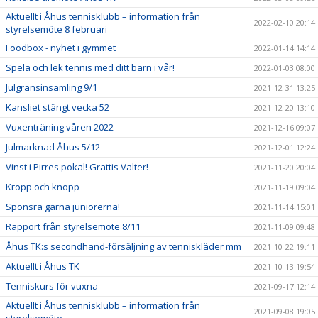
Aktuellt i Åhus tennisklubb – information från
2022-02-10 20:14
styrelsemöte 8 februari
Foodbox - nyhet i gymmet
2022-01-14 14:14
Spela och lek tennis med ditt barn i vår!
2022-01-03 08:00
Julgransinsamling 9/1
2021-12-31 13:25
Kansliet stängt vecka 52
2021-12-20 13:10
Vuxenträning våren 2022
2021-12-16 09:07
Julmarknad Åhus 5/12
2021-12-01 12:24
Vinst i Pirres pokal! Grattis Valter!
2021-11-20 20:04
Kropp och knopp
2021-11-19 09:04
Sponsra gärna juniorerna!
2021-11-14 15:01
Rapport från styrelsemöte 8/11
2021-11-09 09:48
Åhus TK:s secondhand-försäljning av tenniskläder mm
2021-10-22 19:11
Aktuellt i Åhus TK
2021-10-13 19:54
Tenniskurs för vuxna
2021-09-17 12:14
Aktuellt i Åhus tennisklubb – information från
2021-09-08 19:05