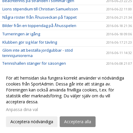
Beachtennis på stranden i sommar igen
2016-06-23 22:25
Lions stipendium till Christian Samuelsson
2016-06-22 11:00
Några röster från Åhusveckan på Täppet
2016-06-21 21:34
Bilder från en toppendag på Åhusspelen
2016-06-18 21:36
Turneringen är igång
2016-06-18 09:06
Klubben gör sig klar för tävling
2016-06-17 21:23
Glöm inte att beställa jordgubbar - stöd
2016-06-11 14:32
tennisjuniorerna
Tennishallen stänger för säsongen
2016-06-08 21:07
Äspetbanan förbättras gradvis
2016-06-04 20:04
För att hemsidan ska fungera korrekt använder vi nödvändiga
Så här bokar du sommarkortet
2016-06-01 22:50
cookies från SportAdmin. Dessa går inte att stänga av.
Första utbildningen i Hjärt-lungräddning genomförd
2016-05-28 21:00
Föreningen kan också använda frivilliga cookies, t.ex. för
statistik eller marknadsföring. Du väljer själv om du vill
Helgens aktiviteter i tennisklubben
2016-05-28 08:13
acceptera dessa.
Ladda för vår Åhustävling 18-23:e juni
2016-05-22 20:55
Anpassa dina val
A-laget och H-45 i farten i helgen
2016-05-22 20:19
Stöd juniorverksamheten - beställ jordgubbar till
Acceptera nödvändiga
Acceptera alla
2016-05-17 21:00
midsommar!