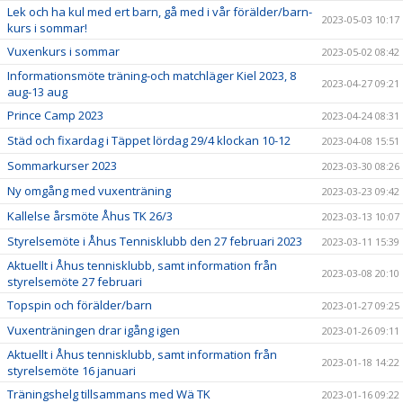
Lek och ha kul med ert barn, gå med i vår förälder/barn-
2023-05-03 10:17
kurs i sommar!
Vuxenkurs i sommar
2023-05-02 08:42
Informationsmöte träning-och matchläger Kiel 2023, 8
2023-04-27 09:21
aug-13 aug
Prince Camp 2023
2023-04-24 08:31
Städ och fixardag i Täppet lördag 29/4 klockan 10-12
2023-04-08 15:51
Sommarkurser 2023
2023-03-30 08:26
Ny omgång med vuxenträning
2023-03-23 09:42
Kallelse årsmöte Åhus TK 26/3
2023-03-13 10:07
Styrelsemöte i Åhus Tennisklubb den 27 februari 2023
2023-03-11 15:39
Aktuellt i Åhus tennisklubb, samt information från
2023-03-08 20:10
styrelsemöte 27 februari
Topspin och förälder/barn
2023-01-27 09:25
Vuxenträningen drar igång igen
2023-01-26 09:11
Aktuellt i Åhus tennisklubb, samt information från
2023-01-18 14:22
styrelsemöte 16 januari
Träningshelg tillsammans med Wä TK
2023-01-16 09:22