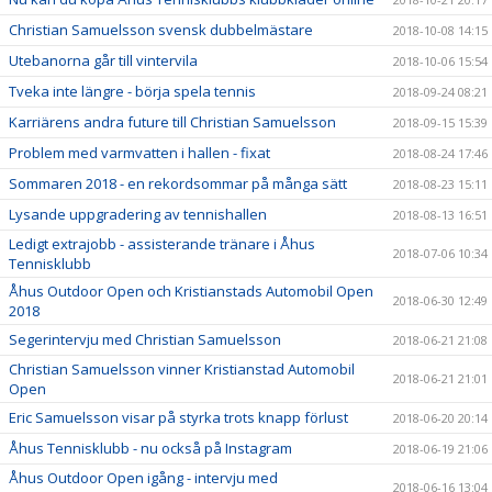
Christian Samuelsson svensk dubbelmästare
2018-10-08 14:15
Utebanorna går till vintervila
2018-10-06 15:54
Tveka inte längre - börja spela tennis
2018-09-24 08:21
Karriärens andra future till Christian Samuelsson
2018-09-15 15:39
Problem med varmvatten i hallen - fixat
2018-08-24 17:46
Sommaren 2018 - en rekordsommar på många sätt
2018-08-23 15:11
Lysande uppgradering av tennishallen
2018-08-13 16:51
Ledigt extrajobb - assisterande tränare i Åhus
2018-07-06 10:34
Tennisklubb
Åhus Outdoor Open och Kristianstads Automobil Open
2018-06-30 12:49
2018
Segerintervju med Christian Samuelsson
2018-06-21 21:08
Christian Samuelsson vinner Kristianstad Automobil
2018-06-21 21:01
Open
Eric Samuelsson visar på styrka trots knapp förlust
2018-06-20 20:14
Åhus Tennisklubb - nu också på Instagram
2018-06-19 21:06
Åhus Outdoor Open igång - intervju med
2018-06-16 13:04