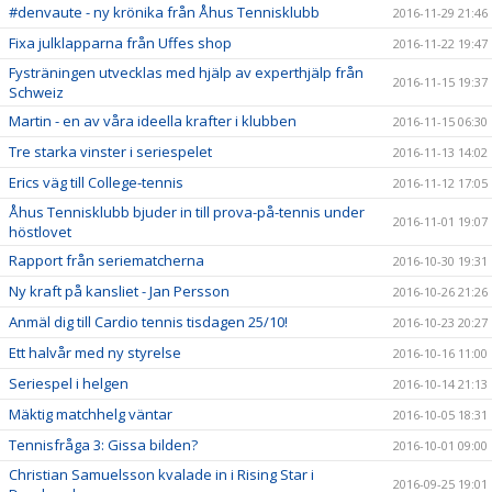
#denvaute - ny krönika från Åhus Tennisklubb
2016-11-29 21:46
Fixa julklapparna från Uffes shop
2016-11-22 19:47
Fysträningen utvecklas med hjälp av experthjälp från
2016-11-15 19:37
Schweiz
Martin - en av våra ideella krafter i klubben
2016-11-15 06:30
Tre starka vinster i seriespelet
2016-11-13 14:02
Erics väg till College-tennis
2016-11-12 17:05
Åhus Tennisklubb bjuder in till prova-på-tennis under
2016-11-01 19:07
höstlovet
Rapport från seriematcherna
2016-10-30 19:31
Ny kraft på kansliet - Jan Persson
2016-10-26 21:26
Anmäl dig till Cardio tennis tisdagen 25/10!
2016-10-23 20:27
Ett halvår med ny styrelse
2016-10-16 11:00
Seriespel i helgen
2016-10-14 21:13
Mäktig matchhelg väntar
2016-10-05 18:31
Tennisfråga 3: Gissa bilden?
2016-10-01 09:00
Christian Samuelsson kvalade in i Rising Star i
2016-09-25 19:01