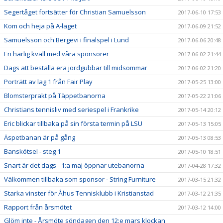
Segertåget fortsätter för Christian Samuelsson
2017-06-10 17:53
Kom och heja på A-laget
2017-06-09 21:52
Samuelsson och Bergevi i finalspel i Lund
2017-06-06 20:48
En härlig kväll med våra sponsorer
2017-06-02 21:44
Dags att beställa era jordgubbar till midsommar
2017-06-02 21:20
Porträtt av lag 1 från Fair Play
2017-05-25 13:00
Blomsterprakt på Täppetbanorna
2017-05-22 21:06
Christians tennisliv med seriespel i Frankrike
2017-05-14 20:12
Eric blickar tillbaka på sin första termin på LSU
2017-05-13 15:05
Äspetbanan är på gång
2017-05-13 08:53
Banskötsel - steg 1
2017-05-10 18:51
Snart är det dags - 1:a maj öppnar utebanorna
2017-04-28 17:32
Välkommen tillbaka som sponsor - String Furniture
2017-03-15 21:32
Starka vinster för Åhus Tennisklubb i Kristianstad
2017-03-12 21:35
Rapport från årsmötet
2017-03-12 14:00
Glöm inte - Årsmöte söndagen den 12:e mars klockan