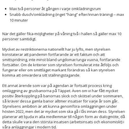
Max två personer åt gången i varje omklädningsrum
Snabb dusch/omklädning (inget ”häng” efter/innan träning) – max
10 minuter
När det gäller fika-möjligheter på våning två i hallen så gäller max 10
personer samtidigt.
Mycket av restriktionerna nationellt har ju lyfts, men styrelsen
konstaterar att pandemin fortfarande är ett faktum och att
smittspridning, inte minst bland ungdomar/unga vuxna, fortfarande
fortsätter. Om de kriterier som styrelsen formulerat inte åtföljs och
fungerar eller om smittläget markant förändras så kan styrelsen
komma att omvärdera sitt ställningstagande.
Ett annat ärende som var på agendan är fortsatt process kring
omläggning av grusbanorna på Täppet. Även om vi har fått mycket
positiv återkoppling på banornas skick och skötsel under sommaren,
så kräver dessa gamla banor alltmer insatser för varje år som går.
Styrelsens ambition är att kunna genomföra omläggningen under
hösten 2022, men det är mycket som ska gå i lås innan dess. Styrelsen
planerar att bjuda in alla medlemmar till någon form av dialogmöte, då
detta skulle vara den största insatsen (arbetsinsats och ekonomiskt) i
våra anläggningar i modern tid.