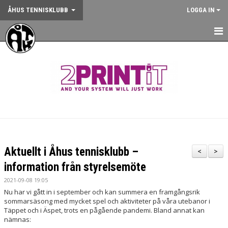
ÅHUS TENNISKLUBB
LOGGA IN
HEM
NYHETER
OM KLUBBEN
KONTAKT
BOKA BANA
Aktuellt i Åhus tennisklubb –
<
>
ANMÄLAN AKTIVITET
information från styrelsemöte
2021-09-08 19:05
KALENDER
Nu har vi gått in i september och kan summera en framgångsrik
sommarsäsong med mycket spel och aktiviteter på våra utebanor i
GYM
Täppet och i Äspet, trots en pågående pandemi. Bland annat kan
nämnas:
KÖP KLUBBKLÄDER