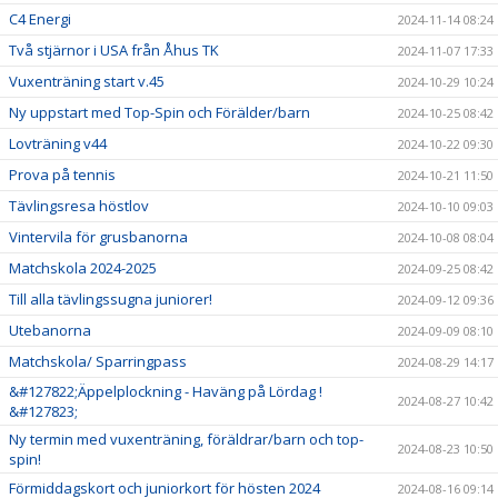
C4 Energi
2024-11-14 08:24
Två stjärnor i USA från Åhus TK
2024-11-07 17:33
Vuxenträning start v.45
2024-10-29 10:24
Ny uppstart med Top-Spin och Förälder/barn
2024-10-25 08:42
Lovträning v44
2024-10-22 09:30
Prova på tennis
2024-10-21 11:50
Tävlingsresa höstlov
2024-10-10 09:03
Vintervila för grusbanorna
2024-10-08 08:04
Matchskola 2024-2025
2024-09-25 08:42
Till alla tävlingssugna juniorer!
2024-09-12 09:36
Utebanorna
2024-09-09 08:10
Matchskola/ Sparringpass
2024-08-29 14:17
&#127822;Äppelplockning - Haväng på Lördag !
2024-08-27 10:42
&#127823;
Ny termin med vuxenträning, föräldrar/barn och top-
2024-08-23 10:50
spin!
Förmiddagskort och juniorkort för hösten 2024
2024-08-16 09:14