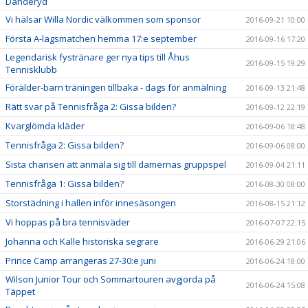
Danderyd
Vi hälsar Willa Nordic välkommen som sponsor
2016-09-21 10:00
Första A-lagsmatchen hemma 17:e september
2016-09-16 17:20
Legendarisk fystränare ger nya tips till Åhus
2016-09-15 19:29
Tennisklubb
Förälder-barn träningen tillbaka - dags för anmälning
2016-09-13 21:48
Rätt svar på Tennisfråga 2: Gissa bilden?
2016-09-12 22:19
Kvarglömda kläder
2016-09-06 18:48
Tennisfråga 2: Gissa bilden?
2016-09-06 08:00
Sista chansen att anmäla sig till damernas gruppspel
2016-09-04 21:11
Tennisfråga 1: Gissa bilden?
2016-08-30 08:00
Storstädning i hallen inför innesäsongen
2016-08-15 21:12
Vi hoppas på bra tennisväder
2016-07-07 22:15
Johanna och Kalle historiska segrare
2016-06-29 21:06
Prince Camp arrangeras 27-30:e juni
2016-06-24 18:00
Wilson Junior Tour och Sommartouren avgjorda på
2016-06-24 15:08
Täppet