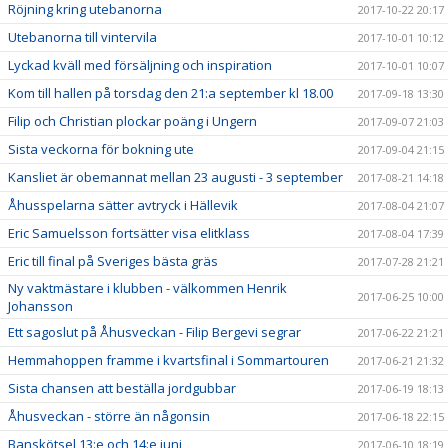
Röjning kring utebanorna
2017-10-22 20:17
Utebanorna till vintervila
2017-10-01 10:12
Lyckad kväll med försäljning och inspiration
2017-10-01 10:07
Kom till hallen på torsdag den 21:a september kl 18.00
2017-09-18 13:30
Filip och Christian plockar poäng i Ungern
2017-09-07 21:03
Sista veckorna för bokning ute
2017-09-04 21:15
Kansliet är obemannat mellan 23 augusti - 3 september
2017-08-21 14:18
Åhusspelarna sätter avtryck i Hällevik
2017-08-04 21:07
Eric Samuelsson fortsätter visa elitklass
2017-08-04 17:39
Eric till final på Sveriges bästa gräs
2017-07-28 21:21
Ny vaktmästare i klubben - välkommen Henrik
2017-06-25 10:00
Johansson
Ett sagoslut på Åhusveckan - Filip Bergevi segrar
2017-06-22 21:21
Hemmahoppen framme i kvartsfinal i Sommartouren
2017-06-21 21:32
Sista chansen att beställa jordgubbar
2017-06-19 18:13
Åhusveckan - större än någonsin
2017-06-18 22:15
Banskötsel 13:e och 14:e juni
2017-06-10 18:19