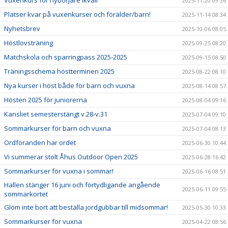
Vuxenkurs för nybörjare ikväll
2025-11-20 09:36
Platser kvar på vuxenkurser och förälder/barn!
2025-11-14 08:34
Nyhetsbrev
2025-10-06 08:05
Höstlovsträning
2025-09-25 08:20
Matchskola och sparringpass 2025-2025
2025-09-15 08:50
Träningsschema höstterminen 2025
2025-08-22 08:10
Nya kurser i höst både för barn och vuxna
2025-08-14 08:57
Hösten 2025 för juniorerna
2025-08-04 09:16
Kansliet semesterstängt v.28-v.31
2025-07-04 09:10
Sommarkurser för barn och vuxna
2025-07-04 08:13
Ordföranden har ordet
2025-06-30 10:44
Vi summerar stolt Åhus Outdoor Open 2025
2025-06-28 16:42
Sommarkurser för vuxna i sommar!
2025-06-16 08:51
Hallen stänger 16 juni och förtydligande angående
2025-06-11 09:55
sommarkortet
Glöm inte bort att beställa jordgubbar till midsommar!
2025-05-30 10:33
Sommarkurser för vuxna
2025-04-22 08:56