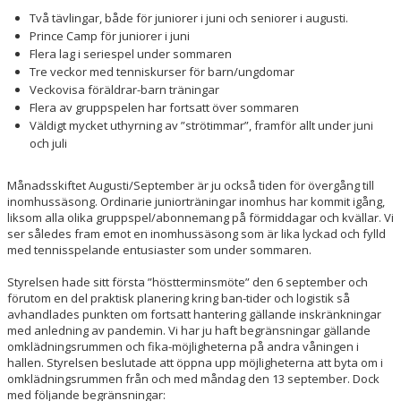
Två tävlingar, både för juniorer i juni och seniorer i augusti.
Prince Camp för juniorer i juni
ÅTK TRÄNINGSVERKSAMHET
Flera lag i seriespel under sommaren
Tre veckor med tenniskurser för barn/ungdomar
Veckovisa föräldrar-barn träningar
Flera av gruppspelen har fortsatt över sommaren
Väldigt mycket uthyrning av ”strötimmar”, framför allt under juni
och juli
Månadsskiftet Augusti/September är ju också tiden för övergång till
inomhussäsong. Ordinarie juniorträningar inomhus har kommit igång,
liksom alla olika gruppspel/abonnemang på förmiddagar och kvällar. Vi
ser således fram emot en inomhussäsong som är lika lyckad och fylld
med tennisspelande entusiaster som under sommaren.
Styrelsen hade sitt första ”höstterminsmöte” den 6 september och
förutom en del praktisk planering kring ban-tider och logistik så
avhandlades punkten om fortsatt hantering gällande inskränkningar
med anledning av pandemin. Vi har ju haft begränsningar gällande
omklädningsrummen och fika-möjligheterna på andra våningen i
hallen. Styrelsen beslutade att öppna upp möjligheterna att byta om i
omklädningsrummen från och med måndag den 13 september. Dock
med följande begränsningar: