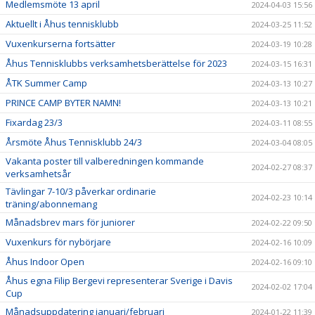
Medlemsmöte 13 april
2024-04-03 15:56
Aktuellt i Åhus tennisklubb
2024-03-25 11:52
Vuxenkurserna fortsätter
2024-03-19 10:28
Åhus Tennisklubbs verksamhetsberättelse för 2023
2024-03-15 16:31
ÅTK Summer Camp
2024-03-13 10:27
PRINCE CAMP BYTER NAMN!
2024-03-13 10:21
Fixardag 23/3
2024-03-11 08:55
Årsmöte Åhus Tennisklubb 24/3
2024-03-04 08:05
Vakanta poster till valberedningen kommande
2024-02-27 08:37
verksamhetsår
Tävlingar 7-10/3 påverkar ordinarie
2024-02-23 10:14
träning/abonnemang
Månadsbrev mars för juniorer
2024-02-22 09:50
Vuxenkurs för nybörjare
2024-02-16 10:09
Åhus Indoor Open
2024-02-16 09:10
Åhus egna Filip Bergevi representerar Sverige i Davis
2024-02-02 17:04
Cup
Månadsuppdatering januari/februari
2024-01-22 11:39