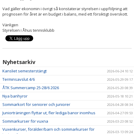
Vad gäller ekonomin i övrigt så konstaterar styrelsen i uppföljning att
prognosen för året är en budget i balans, med ett försiktigt överskott.
Vänligen
Styrelsen i Åhus tennisklubb
Nyhetsarkiv
Kansliet semesterstängt
2026-06-24 10:12
Terminsavslut 4/6
2026-05-29 09:17
ÅTK Summercamp 25-28/6 2026
2026-05-20 08:39
Nya banhyror
2026-05-18 10:21
Sommarkort för seniorer och juniorer
2026-04-28 08:34
Juniorträningen flyttar ut, fler lediga banor inomhus
2026-04-27 09:53
Sommarkurser för vuxna
2026-03-23 08:52
Vuxenkurser, förälder/barn och sommarkurser för
2026-03-13 09:24