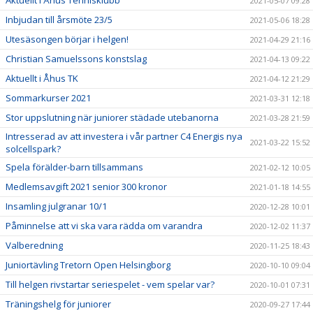
Aktuellt i Åhus Tennisklubb
2021-05-07 09:28
Inbjudan till årsmöte 23/5
2021-05-06 18:28
Utesäsongen börjar i helgen!
2021-04-29 21:16
Christian Samuelssons konstslag
2021-04-13 09:22
Aktuellt i Åhus TK
2021-04-12 21:29
Sommarkurser 2021
2021-03-31 12:18
Stor uppslutning när juniorer städade utebanorna
2021-03-28 21:59
Intresserad av att investera i vår partner C4 Energis nya
2021-03-22 15:52
solcellspark?
Spela förälder-barn tillsammans
2021-02-12 10:05
Medlemsavgift 2021 senior 300 kronor
2021-01-18 14:55
Insamling julgranar 10/1
2020-12-28 10:01
Påminnelse att vi ska vara rädda om varandra
2020-12-02 11:37
Valberedning
2020-11-25 18:43
Juniortävling Tretorn Open Helsingborg
2020-10-10 09:04
Till helgen rivstartar seriespelet - vem spelar var?
2020-10-01 07:31
Träningshelg för juniorer
2020-09-27 17:44