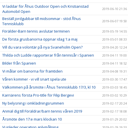
Vi laddar för Åhus Outdoor Open och Kristianstad
2019-06-10 21:36
Automobil Open
Beställ jordgubbar till midsommar - stöd Åhus
2019-06-07 19:50
Tennisklubb
Förälder-Barn tennis avslutar terminen
2019-05-19 14:55
De första grusbanorna öppnar idag 1:a maj
2019-05-01 08:33
Vill du vara volontär på nya Svaneholm Open?
2019-04-20 12:24
Thilda och Ludde rapporterar från tennisår i Spanien
2019-04-11 19:00
Bilder från Spanien
2019-04-11 18:52
Vi målar om banorna för framtiden
2019-04-08 19:31
Våren kommer - vi vill snart spela ute
2019-03-30 17:47
Välkommen på årsmöte i Åhus Tennisklubb 17/3, kl 10
2019-03-03 18:45
Karriärens första Pro-title för Filip Bergevi
2019-03-02 10:29
Ny belysning i omklädningsrummen
2019-02-17 20:24
Anmäl dig till Föräldrar/barn tennis våren 2019
2019-02-17 18:08
Årsmöte den 17:e mars klockan 10
2019-01-29 20:02
Vi inleder operation golvmålning
2019-01-29 19:53