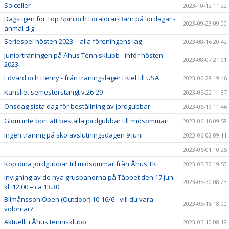
Solceller
2023-10-12 11:22
Dags igen för Top Spin och Föräldrar-Barn på lördagar -
2023-09-23 09:00
anmäl dig
Seriespel hösten 2023 – alla föreningens lag
2023-08-16 20:42
Juniorträningen på Åhus Tennisklubb - inför hösten
2023-08-07 21:01
2023
Edvard och Henry - från träningsläger i Kiel till USA
2023-06-28 19:46
Kansliet semesterstängt v.26-29
2023-06-22 11:37
Onsdag sista dag för beställning av jordgubbar
2023-06-19 11:46
Glöm inte bort att beställa jordgubbar till midsommar!
2023-06-16 09:58
Ingen träning på skolavslutningsdagen 9 juni
2023-06-02 09:11
2023-06-01 10:25
Köp dina jordgubbar till midsommar från Åhus TK
2023-05-30 19:53
Invigning av de nya grusbanorna på Täppet den 17 juni
2023-05-30 08:23
kl. 12.00 – ca 13.30
Bilmånsson Open (Outdoor) 10-16/6 - vill du vara
2023-05-15 18:00
volontär?
Aktuellt i Åhus tennisklubb
2023-05-10 08:19