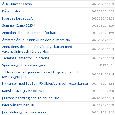
ÅTK Summer Camp
2025-03-31 09:39
Påsklovsträning
2025-03-25 10:07
Fixardag lördag 22/3
2025-03-21 08:06
Summer Camp 2025!!!
2025-03-20 15:09
Anmälan till sommarkurser för barn
2025-03-17 11:49
Årsmöte Åhus Tennisklubb den 23 mars 2025
2025-03-04 08:11
Ännu finns det plats för våra nya kurser med
2025-02-07 10:33
vuxenträning och förälder/barn!
Terminsavgifter för juniorerna
2025-02-05 10:14
Sponsring till tjejsatsningen
2025-01-31
Till föräldrar och juniorer i utvecklingsgrupper och
2025-01-13 08:44
tävlingsgrupper
Ny kurser med TopSpin,Förälder/barn och vuxenkurser
2024-12-20 15:34
Kansliet stängt v.52 och v. 1
2024-12-18 08:28
Julgransinsamling den 12 januari 2025
2024-12-16 10:03
Inför vårterminen 2025
2024-12-09 10:58
Julavslutning med minitennis
2024-11-28 17:15