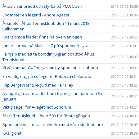
Åhus visar bredd och styrka på PMA Open
2018-03-05 15:55
Eric möter en legend - Andre Agassi
2018-03-01 19:09
Årsmöte i Åhus Tennisklubb den 11 mars 2018 -
2018-02-15 21:15
välkommen!
Kvarglömda kläder finns på övervåningen
2018-02-12 20:52
Junior - prova på MultiskillZ på sportlovet - gratis
2018-02-11 15:41
Få hjälp med att ta bort din julgran och stöd Åhus
2018-01-06 18:02
Tennisklubb
Vi välkomnar C4 Energi som ny sponsor till klubben
2018-01-03 19:03
En vanlig dag på college för Rebecca i Colorado
2017-12-29 10:21
Filip Bergevi tar SM-guld med Fair Play
2017-12-10 19:50
Ny upplaga av förälder-barn träning - anmäl innan 9:e
2017-12-02 10:51
januari
Viktig seger för A-laget mot Söndrum
2017-11-26 14:21
Åhus Tennisklubb - över 500 för första gången
2017-11-24 10:00
Sponsorskväll för att nätverka med våra stöttepelare
2017-11-20 20:43
Kvarglömt
2017-11-07 18:35