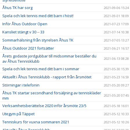
styrelsemöte
Åhus TK har sorg
2021-09-06 15:24
Spela och lek tennis med ditt barn i höst!
2021-09-01 18:09
Inför Åhus Outdoor Open
2021-07-23 17:09
Kansliet stängt v 30 -- 33
2021-07-14 10:38
Sommarhälsning från styrelsen Åhus TK
2021-07-05 13:27
Åhus Outdoor 2021 fortsätter
2021-06-21 16:57
Årets godaste jordgubbar till midsommar beställer du
2021-06-13 08:28
av Åhus Tennisklubb
Spela och lek tennis med ditt barn i sommar
2021-05-30 15:39
Aktuellt i Åhus Tennisklubb - rapport från årsmötet
2021-05-23 16:59
Störningar i telefonin
2021-05-20 09:27
Åhus TK startar secondhand försäljning av tenniskläder
2021-05-20 07:45
mm
Verksamhetsberättelse 2020 inför årsmöte 23/5
2021-05-18 16:01
Utegym på Täppet
2021-05-12 10:33
Tenniskurs för vuxna sommaren 2021
2021-05-12 10:26