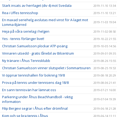
Stark insats av herrlaget (div 4) mot Svedala
2019-11-10 13:34
Rea i Uffes tennisshop
2019-11-10 13:21
En maxad seriehelg avslutas med vinst för A-laget mot
2019-11-03 19:04
Lomma-Bjärred
Heja på våra serielag i helgen
2019-11-02 08:50
Yes - tennis förlänger livet!
2019-10-22 21:55
Christian Samuelsson plockar ATP-poäng
2019-10-05 14:56
Vinnaren utsedd - gratis lånebil av Bilcentrum
2019-09-01 09:35
Ny tränare i Åhus Tennisklubb
2019-08-26 15:55
Christian Samuelsson vinner slutspelet i Sommartouren
2019-08-25 19:53
Vi öppnar tennishallen för bokning 19/8
2019-08-18 20:29
Prova på tennis under tennisens dag 18/8
2019-08-06 21:41
En sann tennisvän har lämnat oss
2019-07-21 16:00
Parkering under Åhus Beachhandboll - viktig
2019-07-04 19:39
information
Filip Bergevi segrar i Åhus efter drömfinal
2019-06-18 21:28
Kom och se bra tennis i Åhus
2019-06-14 11:11