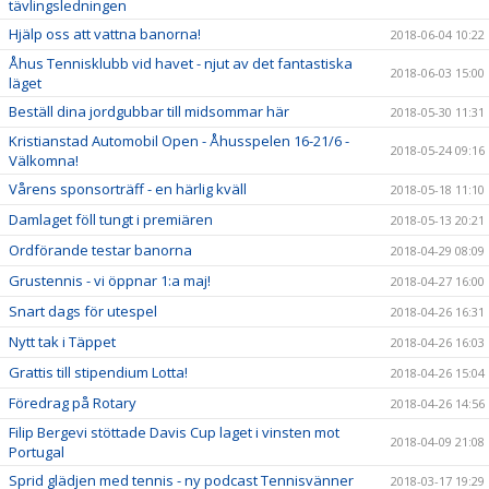
tävlingsledningen
Hjälp oss att vattna banorna!
2018-06-04 10:22
Åhus Tennisklubb vid havet - njut av det fantastiska
2018-06-03 15:00
läget
Beställ dina jordgubbar till midsommar här
2018-05-30 11:31
Kristianstad Automobil Open - Åhusspelen 16-21/6 -
2018-05-24 09:16
Välkomna!
Vårens sponsorträff - en härlig kväll
2018-05-18 11:10
Damlaget föll tungt i premiären
2018-05-13 20:21
Ordförande testar banorna
2018-04-29 08:09
Grustennis - vi öppnar 1:a maj!
2018-04-27 16:00
Snart dags för utespel
2018-04-26 16:31
Nytt tak i Täppet
2018-04-26 16:03
Grattis till stipendium Lotta!
2018-04-26 15:04
Föredrag på Rotary
2018-04-26 14:56
Filip Bergevi stöttade Davis Cup laget i vinsten mot
2018-04-09 21:08
Portugal
Sprid glädjen med tennis - ny podcast Tennisvänner
2018-03-17 19:29