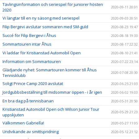
Tävlingsinformation och seriespel för juniorer hösten
2020-09-11 20:01
2020
Vi längtar till en ny säsong med seriespel
2020-09-03 20:51
Filip Bergevi avslutar sommaren med SM-guld
2020-08-23 19:47
Succé för Filip Bergevi i Åhus
2020-08-18 19:33
Sommartouren intar Åhus
2020-08-17 22:32
Vi laddar för Kristianstad Automobil Open
2020-08-10 21:41
Information om Sommartouren
2020-07-22 23:14
Glädjande nyhet: Sommartouren kommer till Åhus
2020-07-08 20:30
Tennisklubb
Soligt Prince Camp 2020 avslutat
2020-06-25 21:03
Jordgubbsbeställning till midsommar öppen - i år igen
2020-06-02 19:03
En bra dag på tennisbanan
2020-05-31 20:50
Kristianstad Automobil Open och Wilson Junior Tour
2020-05-29 21:23
uppskjuten
Välkommen Gabriella!
2020-05-27 11:05
Undvikande av smittspridning
2020-05-12 21:12