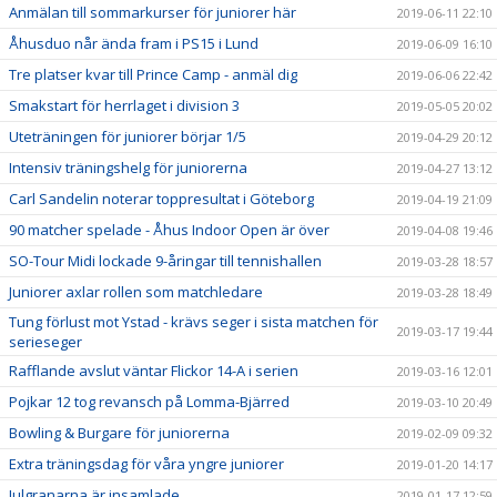
Anmälan till sommarkurser för juniorer här
2019-06-11 22:10
Åhusduo når ända fram i PS15 i Lund
2019-06-09 16:10
Tre platser kvar till Prince Camp - anmäl dig
2019-06-06 22:42
Smakstart för herrlaget i division 3
2019-05-05 20:02
Uteträningen för juniorer börjar 1/5
2019-04-29 20:12
Intensiv träningshelg för juniorerna
2019-04-27 13:12
Carl Sandelin noterar toppresultat i Göteborg
2019-04-19 21:09
90 matcher spelade - Åhus Indoor Open är över
2019-04-08 19:46
SO-Tour Midi lockade 9-åringar till tennishallen
2019-03-28 18:57
Juniorer axlar rollen som matchledare
2019-03-28 18:49
Tung förlust mot Ystad - krävs seger i sista matchen för
2019-03-17 19:44
serieseger
Rafflande avslut väntar Flickor 14-A i serien
2019-03-16 12:01
Pojkar 12 tog revansch på Lomma-Bjärred
2019-03-10 20:49
Bowling & Burgare för juniorerna
2019-02-09 09:32
Extra träningsdag för våra yngre juniorer
2019-01-20 14:17
Julgranarna är insamlade
2019-01-17 12:59