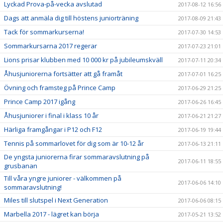
Lyckad Prova-på-vecka avslutad
2017-08-12 16:56
Dags att anmäla dig till höstens juniorträning
2017-08-09 21:43
Tack för sommarkurserna!
2017-07-30 14:53
Sommarkursarna 2017 regerar
2017-07-23 21:01
Lions prisar klubben med 10 000 kr på jubileumskväll
2017-07-11 20:34
Åhusjuniorerna fortsätter att gå framåt
2017-07-01 16:25
Övning och framsteg på Prince Camp
2017-06-29 21:25
Prince Camp 2017 igång
2017-06-26 16:45
Åhusjuniorer i final i klass 10 år
2017-06-21 21:27
Härliga framgångar i P12 och F12
2017-06-19 19:44
Tennis på sommarlovet för dig som är 10-12 år
2017-06-13 21:11
De yngsta juniorerna firar sommaravslutning på
2017-06-11 18:55
grusbanan
Till våra yngre juniorer - välkommen på
2017-06-06 14:10
sommaravslutning!
Miles till slutspel i Next Generation
2017-06-06 08:15
Marbella 2017 - lägret kan börja
2017-05-21 13:52