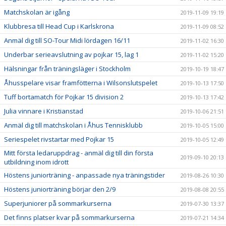
Matchskolan är igång
2019-11-09 19:19
Klubbresa till Head Cup i Karlskrona
2019-11-09 08:52
Anmäl dig till SO-Tour Midi lördagen 16/11
2019-11-02 16:30
Underbar serieavslutning av pojkar 15, lag 1
2019-11-02 15:20
Hälsningar från träningsläger i Stockholm
2019-10-19 18:47
Åhusspelare visar framfötterna i Wilsonslutspelet
2019-10-13 17:50
Tuff bortamatch för Pojkar 15 division 2
2019-10-13 17:42
Julia vinnare i Kristianstad
2019-10-06 21:51
Anmäl dig till matchskolan i Åhus Tennisklubb
2019-10-05 15:00
Seriespelet rivstartar med Pojkar 15
2019-10-05 12:49
Mitt första ledaruppdrag - anmäl dig till din första
2019-09-10 20:13
utbildning inom idrott
Höstens juniorträning - anpassade nya träningstider
2019-08-26 10:30
Höstens juniorträning börjar den 2/9
2019-08-08 20:55
Superjuniorer på sommarkurserna
2019-07-30 13:37
Det finns platser kvar på sommarkurserna
2019-07-21 14:34