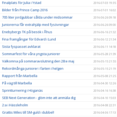
Finalplats för Julia i Ystad
2016-07-03 19:35
Bilder från Prince Camp 2016
2016-07-01 16:02
705 liter jordgubbar sålda under midsommar
2016-06-26 09:18
Juniorerna får extrahjälp med fysövningar
2016-06-26 09:00
Enebybergs TK på besök i Åhus
2016-06-16 21:32
Fina framgångar för Edvard i Lund
2016-06-12 21:34
Sista fyspasset avklarat
2016-06-11 14:18
Sommarfest för våra yngsta juniorer
2016-05-28 21:39
Välkomna på sommaravslutning den 28:e maj
2016-05-15 21:55
Rekordmånga juniorer i farten i helgen
2016-05-15 21:19
Rapport från Marbella
2016-05-08 21:25
På väg till Marbella
2016-04-30 12:26
Sprintturnering i Höganäs
2016-04-16 16:38
SEB Next Generation - glöm inte att anmäla dig
2016-04-10 15:03
2:a i Hässleholm
2016-04-08 22:31
Grattis Miles till SM-guld i dubbel!
2016-04-06 17:13