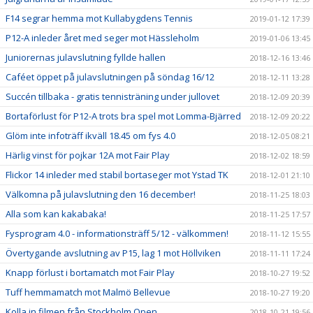
F14 segrar hemma mot Kullabygdens Tennis
2019-01-12 17:39
P12-A inleder året med seger mot Hässleholm
2019-01-06 13:45
Juniorernas julavslutning fyllde hallen
2018-12-16 13:46
Caféet öppet på julavslutningen på söndag 16/12
2018-12-11 13:28
Succén tillbaka - gratis tennisträning under jullovet
2018-12-09 20:39
Bortaförlust för P12-A trots bra spel mot Lomma-Bjärred
2018-12-09 20:22
Glöm inte infoträff ikväll 18.45 om fys 4.0
2018-12-05 08:21
Härlig vinst för pojkar 12A mot Fair Play
2018-12-02 18:59
Flickor 14 inleder med stabil bortaseger mot Ystad TK
2018-12-01 21:10
Välkomna på julavslutning den 16 december!
2018-11-25 18:03
Alla som kan kakabaka!
2018-11-25 17:57
Fysprogram 4.0 - informationsträff 5/12 - välkommen!
2018-11-12 15:55
Övertygande avslutning av P15, lag 1 mot Höllviken
2018-11-11 17:24
Knapp förlust i bortamatch mot Fair Play
2018-10-27 19:52
Tuff hemmamatch mot Malmö Bellevue
2018-10-27 19:20
Kolla in filmen från Stockholm Open
2018-10-21 19:56