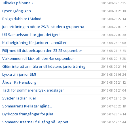
Tillbaks på bana 2
2016-09-02 17:25
Fysen igång igen
2016-08-31 21:18
Roliga dubblar i Malmö
2016-08-28 22:14
Juniorträningen börjar 29/8 - studera grupperna
2016-08-27 00:57
Ulf Samuelsson har gjort det igen!
2016-08-27 00:30
Kul helgträning för juniorer - anmäl er!
2016-08-23 13:00
Följ med till dubbelcupen den 23-25 september
2016-08-21 13:53
Välkommen till kick-off den 4:e september
2016-08-20 13:28
Glöm inte att anmäla er till höstens juniorträning
2016-08-09 21:54
Lycka till i junior SM!
2016-08-06 08:24
Åhus TK i Flensburg
2016-08-02 21:12
Tack för sommarens tysklandsläger
2016-08-02 21:04
Svetten lackar i Kiel
2016-07-28 13:50
Sommarens Kielläger igång...
2016-07-25 20:18
Dyrköpta framgångar för Julia
2016-07-23 14:14
Sommarkurserna i full gång på Täppet
2016-07-12 11:44