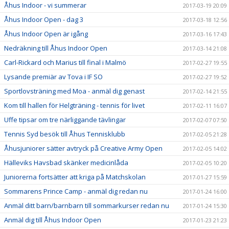
Åhus Indoor - vi summerar
2017-03-19 20:09
Åhus Indoor Open - dag 3
2017-03-18 12:56
Åhus Indoor Open är igång
2017-03-16 17:43
Nedräkning till Åhus Indoor Open
2017-03-14 21:08
Carl-Rickard och Marius till final i Malmö
2017-02-27 19:55
Lysande premiär av Tova i IF SO
2017-02-27 19:52
Sportlovsträning med Moa - anmäl dig genast
2017-02-14 21:55
Kom till hallen för Helgträning - tennis för livet
2017-02-11 16:07
Uffe tipsar om tre närliggande tävlingar
2017-02-07 07:50
Tennis Syd besök till Åhus Tennisklubb
2017-02-05 21:28
Åhusjuniorer sätter avtryck på Creative Army Open
2017-02-05 14:02
Hälleviks Havsbad skänker medicinlåda
2017-02-05 10:20
Juniorerna fortsätter att kriga på Matchskolan
2017-01-27 15:59
Sommarens Prince Camp - anmäl dig redan nu
2017-01-24 16:00
Anmäl ditt barn/barnbarn till sommarkurser redan nu
2017-01-24 15:30
Anmäl dig till Åhus Indoor Open
2017-01-23 21:23