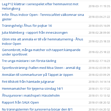
Lag P12 klättrar i seriespelet efter hemmavinst mot
2018-03-11 19:35
Helsingborg
Inför Åhus Indoor Open - Tenniscaféet välkomnar sina
2018-03-06 21:22
gäster
Träningshelg i Åhus för pojkar 14
2018-03-05 16:09
Julia Malmberg - rapport från innesäsongen
2018-02-28 09:00
Glöm inte att anmäla er till vår hemmaturnering - Åhus
2018-02-25 18:33
Indoor Open
Genombrott, många matcher och tappert kämpande
2018-02-25 18:22
under sportlovet
Tre unga mästare i sin första tävling
2018-02-17 16:23
Sportlovsträning i hallen med Moa Steen - anmäl dig
2018-02-03 09:39
Anmälan till sommarkurser på Täppet är öppen
2018-02-03 09:29
Fint tillskott från hämtade julgranar
2018-01-14 14:14
Hemmamatcher för tjejerna söndag 14/1
2018-01-13 17:22
Åhusjuniorer i matchspel i Hässleholm
2018-01-13 13:52
Rapport från SALK-Open
2018-01-08 20:52
Ny träningstermin för juniorerna börjar den 8/1
2018-01-06 20:52