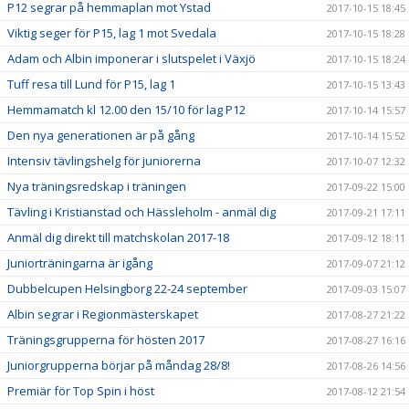
P12 segrar på hemmaplan mot Ystad
2017-10-15 18:45
Viktig seger för P15, lag 1 mot Svedala
2017-10-15 18:28
Adam och Albin imponerar i slutspelet i Växjö
2017-10-15 18:24
Tuff resa till Lund för P15, lag 1
2017-10-15 13:43
Hemmamatch kl 12.00 den 15/10 för lag P12
2017-10-14 15:57
Den nya generationen är på gång
2017-10-14 15:52
Intensiv tävlingshelg för juniorerna
2017-10-07 12:32
Nya träningsredskap i träningen
2017-09-22 15:00
Tävling i Kristianstad och Hässleholm - anmäl dig
2017-09-21 17:11
Anmäl dig direkt till matchskolan 2017-18
2017-09-12 18:11
Juniorträningarna är igång
2017-09-07 21:12
Dubbelcupen Helsingborg 22-24 september
2017-09-03 15:07
Albin segrar i Regionmästerskapet
2017-08-27 21:22
Träningsgrupperna för hösten 2017
2017-08-27 16:16
Juniorgrupperna börjar på måndag 28/8!
2017-08-26 14:56
Premiär för Top Spin i höst
2017-08-12 21:54