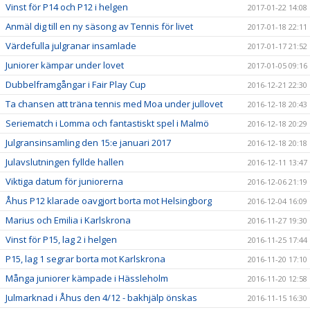
Vinst för P14 och P12 i helgen
2017-01-22 14:08
Anmäl dig till en ny säsong av Tennis för livet
2017-01-18 22:11
Värdefulla julgranar insamlade
2017-01-17 21:52
Juniorer kämpar under lovet
2017-01-05 09:16
Dubbelframgångar i Fair Play Cup
2016-12-21 22:30
Ta chansen att träna tennis med Moa under jullovet
2016-12-18 20:43
Seriematch i Lomma och fantastiskt spel i Malmö
2016-12-18 20:29
Julgransinsamling den 15:e januari 2017
2016-12-18 20:18
Julavslutningen fyllde hallen
2016-12-11 13:47
Viktiga datum för juniorerna
2016-12-06 21:19
Åhus P12 klarade oavgjort borta mot Helsingborg
2016-12-04 16:09
Marius och Emilia i Karlskrona
2016-11-27 19:30
Vinst för P15, lag 2 i helgen
2016-11-25 17:44
P15, lag 1 segrar borta mot Karlskrona
2016-11-20 17:10
Många juniorer kämpade i Hässleholm
2016-11-20 12:58
Julmarknad i Åhus den 4/12 - bakhjälp önskas
2016-11-15 16:30