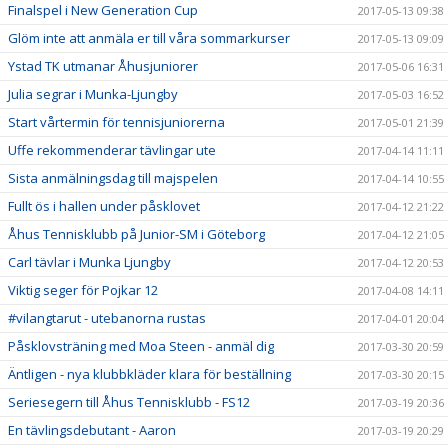
Finalspel i New Generation Cup
2017-05-13 09:38
Glöm inte att anmäla er till våra sommarkurser
2017-05-13 09:09
Ystad TK utmanar Åhusjuniorer
2017-05-06 16:31
Julia segrar i Munka-Ljungby
2017-05-03 16:52
Start vårtermin för tennisjuniorerna
2017-05-01 21:39
Uffe rekommenderar tävlingar ute
2017-04-14 11:11
Sista anmälningsdag till majspelen
2017-04-14 10:55
Fullt ös i hallen under påsklovet
2017-04-12 21:22
Åhus Tennisklubb på Junior-SM i Göteborg
2017-04-12 21:05
Carl tävlar i Munka Ljungby
2017-04-12 20:53
Viktig seger för Pojkar 12
2017-04-08 14:11
#vilangtarut - utebanorna rustas
2017-04-01 20:04
Påsklovsträning med Moa Steen - anmäl dig
2017-03-30 20:59
Äntligen - nya klubbkläder klara för beställning
2017-03-30 20:15
Seriesegern till Åhus Tennisklubb - FS12
2017-03-19 20:36
En tävlingsdebutant - Aaron
2017-03-19 20:29