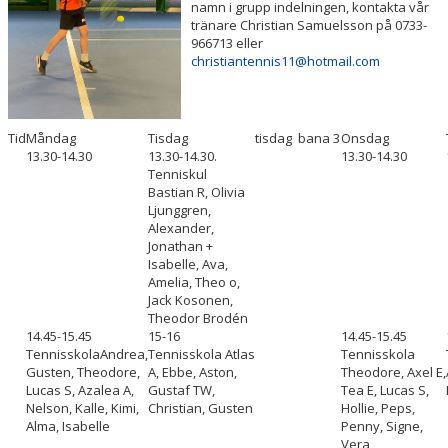
namn i grupp indelningen, kontakta vår
tränare Christian Samuelsson på 0733-
966713 eller
christiantennis11@hotmail.com
Tid
Måndag
Tisdag
tisdag bana 3
Onsdag
13.30-14.30
13.30-14.30.
13.30-14.30
Tenniskul
Bastian R, Olivia
Ljunggren,
Alexander,
Jonathan +
Isabelle, Ava,
Amelia, Theo o,
Jack Kosonen,
Theodor Brodén
14.45-15.45
15-16
14.45-15.45
Tennisskola
Andrea,
Tennisskola
Atlas
Tennisskola
Gusten, Theodore,
A, Ebbe, Aston,
Theodore, Axel E,
Lucas S, Azalea A,
Gustaf TW,
Tea E, Lucas S,
Nelson, Kalle, Kimi,
Christian, Gusten
Hollie, Peps,
Alma, Isabelle
Penny, Signe,
Vera