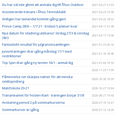
Du har väl inte glömt att anmäla dig till Åhus Outdoor
2021-05-27 21:05
Assisterande tränare i Åhus Tennisklubb
2021-05-25 12:50
Äntligen har tävlandet kommit igång igen!
2021-05-22 18:32
Prince Camp 28/6 -- 1/7-21 - Endast 5 platser kvar
2021-04-17 21:49
Nya datum för städning utebanor: lördag 27/3 & söndag
2021-03-17 15:50
28/3
Fantastiskt resultat för julgransinsamlingen
2021-01-25 20:10
Juniorträningen drar igång måndag 11/1 med
2021-01-10 18:40
restriktioner
Top Spin drar igång ny termin 16/1 - anmäl dig
2021-01-06 19:53
2020-11-25 17:39
Påminnelse om skärpta rutiner för att minska
2020-10-30 19:29
smittspridning
Matchskola 20-21
2020-10-27 19:06
Tränarteamet för hösten klart - träningen börjar 31/8
2020-08-27 19:43
Avslutning period 2 på sommarkurserna
2020-07-19 12:07
Sommarkurser är igång
2020-07-12 16:30