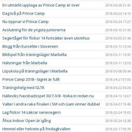
En utmärkt upplaga av Prince Camp är över
2018-06-28 21:41
Dag två på Prince Camp
2018-06-26 16:12
Nu öppnar vi Prince Camp
2018-06-24 17:27
Avslutning för de yngsta juniorerna
2018-06-10 21:45
Segertåget för flickor 14 fortsätter även utomhus
2018-06-03 21:46
Blogg från Euroelite i Slovenien
2018-05-15 13:36
Bildspel från träningsläger Marbella
2018-05-11 13:47
Hälsningar från Marbella
2018-05-11 13:05
Löpskola på träningsläger i Marbella
2018-05-08 09:44
Prince Camp 2018 - lägret är fullt
2018-04-27 07:00
Träningshelg med GLTK
2018-04-22 06:24
Hälleviks havsbadsspel 30/7-3/8 - boka in redan nu
2018-04-13 16:07
Valter i andra raka finalen i SM och Liam vinner dubbel
2018-04-07 19:49
Lag flickor 14 säkrar seriesegern
2018-03-24 19:03
Åhus Indoor Open är igång
2018-03-24 12:38
Himmel eller helvete på fredagkvällen
2018-03-17 09:39