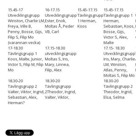
15.45-17
16-17.15
15.45-17.15
15.45-17.15
Utvecklingsgrupp
Utvecklingsgrupp
Tävlingsgrupp
Tävlingsgrupp 1
Winston, Charlie LM,
Ester, Enok,
1
Herman,
Herman,
Freya, Ville B,
Moltas Å, Peder
Koos
Sebastian, Koos,
Penny, Bosse, Gijs,
VB, Carl
Bosse, Gijs,
Filip S, Filip Mo
Victor S, Alex,
(varannan vecka)
Malte
17-18.30
17.15-18.30
17.15- 18.30
Tävlingsgrupp 1
utvecklingsgrupp
Utvecklingsgrupp
Koos, Malte, Junior,
Moltas S, Iris,
Iris, Mary, Charlie
Victor S, Filip M, Filip
Mary, Linnea,
LM, Winston,
Mo
Filip, Alex
Atlas, Penny,
Moltas S, Filip Mo
18.30-20
18.30-20
18.30-20
Tävlingsgrupp 2
Tävlingsgrupp
Tävlingsgrupp 2
Valter, Viktor, Ingrid,
2
Theodor, Ingrid,
Theodor, Ingrid,
Sebastian, Alex,
Valter, Viktor,
Elsa, Selma
Herman?