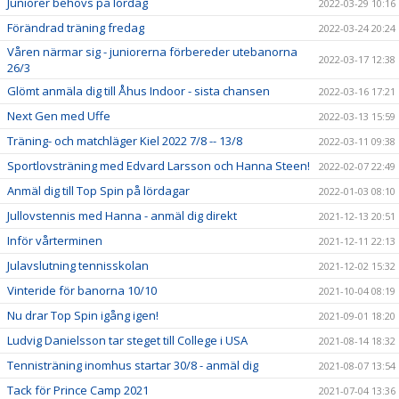
Juniorer behövs på lördag
2022-03-29 10:16
Förändrad träning fredag
2022-03-24 20:24
Våren närmar sig - juniorerna förbereder utebanorna
2022-03-17 12:38
26/3
Glömt anmäla dig till Åhus Indoor - sista chansen
2022-03-16 17:21
Next Gen med Uffe
2022-03-13 15:59
Träning- och matchläger Kiel 2022 7/8 -- 13/8
2022-03-11 09:38
Sportlovsträning med Edvard Larsson och Hanna Steen!
2022-02-07 22:49
Anmäl dig till Top Spin på lördagar
2022-01-03 08:10
Jullovstennis med Hanna - anmäl dig direkt
2021-12-13 20:51
Inför vårterminen
2021-12-11 22:13
Julavslutning tennisskolan
2021-12-02 15:32
Vinteride för banorna 10/10
2021-10-04 08:19
Nu drar Top Spin igång igen!
2021-09-01 18:20
Ludvig Danielsson tar steget till College i USA
2021-08-14 18:32
Tennisträning inomhus startar 30/8 - anmäl dig
2021-08-07 13:54
Tack för Prince Camp 2021
2021-07-04 13:36