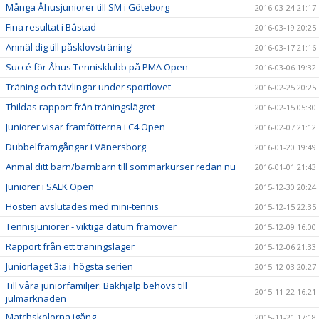
Många Åhusjuniorer till SM i Göteborg
2016-03-24 21:17
Fina resultat i Båstad
2016-03-19 20:25
Anmäl dig till påsklovsträning!
2016-03-17 21:16
Succé för Åhus Tennisklubb på PMA Open
2016-03-06 19:32
Träning och tävlingar under sportlovet
2016-02-25 20:25
Thildas rapport från träningslägret
2016-02-15 05:30
Juniorer visar framfötterna i C4 Open
2016-02-07 21:12
Dubbelframgångar i Vänersborg
2016-01-20 19:49
Anmäl ditt barn/barnbarn till sommarkurser redan nu
2016-01-01 21:43
Juniorer i SALK Open
2015-12-30 20:24
Hösten avslutades med mini-tennis
2015-12-15 22:35
Tennisjuniorer - viktiga datum framöver
2015-12-09 16:00
Rapport från ett träningsläger
2015-12-06 21:33
Juniorlaget 3:a i högsta serien
2015-12-03 20:27
Till våra juniorfamiljer: Bakhjälp behövs till
2015-11-22 16:21
julmarknaden
Matchskolorna igång
2015-11-21 17:18