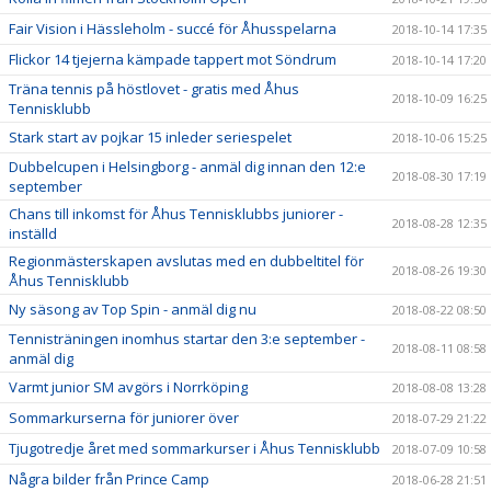
Fair Vision i Hässleholm - succé för Åhusspelarna
2018-10-14 17:35
Flickor 14 tjejerna kämpade tappert mot Söndrum
2018-10-14 17:20
Träna tennis på höstlovet - gratis med Åhus
2018-10-09 16:25
Tennisklubb
Stark start av pojkar 15 inleder seriespelet
2018-10-06 15:25
Dubbelcupen i Helsingborg - anmäl dig innan den 12:e
2018-08-30 17:19
september
Chans till inkomst för Åhus Tennisklubbs juniorer -
2018-08-28 12:35
inställd
Regionmästerskapen avslutas med en dubbeltitel för
2018-08-26 19:30
Åhus Tennisklubb
Ny säsong av Top Spin - anmäl dig nu
2018-08-22 08:50
Tennisträningen inomhus startar den 3:e september -
2018-08-11 08:58
anmäl dig
Varmt junior SM avgörs i Norrköping
2018-08-08 13:28
Sommarkurserna för juniorer över
2018-07-29 21:22
Tjugotredje året med sommarkurser i Åhus Tennisklubb
2018-07-09 10:58
Några bilder från Prince Camp
2018-06-28 21:51