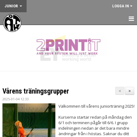
JUNIOR
LOGGA IN
HEM
NYHETER
KALENDER
JUNIORVERKSAMHETEN
VÅRA TRÄNINGSLÄGER
Vårens träningsgrupper
<
>
VÅRA TÄVLINGAR
2025-01-04 12:33
Välkommen till vårens juniorträning 2025!
KONTAKT
Kurserna startar redan på måndag den
6/1 och terminen pågår till 6/6. I grupp
indelningen nedan är det bara mindre
ändringar från i höstas. Saknar du ditt