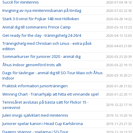
Succé för minitennis
2020-07-04 18:12
Invigning av nya minitennisbanan på lördag
2020-07-02 22:50
Stark 3-0 vinst för Pojkar 14B mot Höllviken
2020-06-28 14:22
Anmäl dig till sommarens Prince Camp
2020-05-16 13:25
Get ready for the clay - träningshelg 24-26/4
2020-04-13 12:03
Träningshelg med Christian och Linus - extra påsk
2020-04-05 21:00
edition
Sommarkurser för juniorer 2020 - anmäl dig
2020-03-25 20:39
Åhus Indoor genomförd trots allt
2020-03-22 19:15
Dags för tävlingar - anmäl dig till SO-Tour Maxi och Åhus
2020-03-10 20:21
Indoor
Praktisk information juniorträningen
2020-01-28 21:02
Winning Chart - Tränarhjälp att hitta ett vinnande spel
2020-01-22 20:11
Tennisåret avslutas på bästa sätt för Flickor 15 -
2019-12-22 17:16
serievinst
Julen invigs självklart med minitennis
2019-12-15 20:16
Juniorer spelar kanon i Head Cup Karlskrona
2019-11-25 21:32
Dagens stjärnor - spelarna i SO-Tour
2019-11-16 13:57