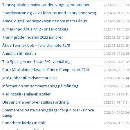
Tennispokalen motiverar den yngre generationen
2023-03-05 19:20
Sportlovsträning 22-23 februari med Henry Rönnberg
2023-02-09 20:55
Anmäl dig till Tennispokalen den 5:e mars i Åhus
2023-01-28 17:50
Julmarknad Åhus 4/12 - priser önskas
2022-11-13 11:20
Träningstider hösten 2022 juniorer
2022-09-02 10:52
Åhus Tennisklubb – föräldramöte 15/9
2022-08-28 20:13
Anmälan till hösten
2022-08-27 06:34
Top Spin igen med start 3/9 - anmäl dig
2022-08-23 20:22
Bara fåtal platser kvar till Prince Camp - start 27/6
2022-06-22 19:50
Jordgubbar till midsommar 2022
2022-05-30 12:14
Information om sommarträning på måndag
2022-04-26 20:24
Kiel inställt - Hällevik istället
2022-04-21 08:41
Utebanorna behöver ställas i ordning
2022-04-19 17:51
Sommarens bästa träningsläger för juniorer - Prince
2022-04-04 20:24
Camp
Banarbete lördag inställt
2022-04-01 11:55