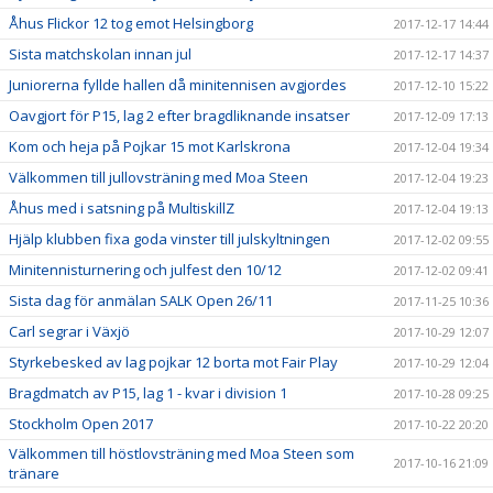
Åhus Flickor 12 tog emot Helsingborg
2017-12-17 14:44
Sista matchskolan innan jul
2017-12-17 14:37
Juniorerna fyllde hallen då minitennisen avgjordes
2017-12-10 15:22
Oavgjort för P15, lag 2 efter bragdliknande insatser
2017-12-09 17:13
Kom och heja på Pojkar 15 mot Karlskrona
2017-12-04 19:34
Välkommen till jullovsträning med Moa Steen
2017-12-04 19:23
Åhus med i satsning på MultiskillZ
2017-12-04 19:13
Hjälp klubben fixa goda vinster till julskyltningen
2017-12-02 09:55
Minitennisturnering och julfest den 10/12
2017-12-02 09:41
Sista dag för anmälan SALK Open 26/11
2017-11-25 10:36
Carl segrar i Växjö
2017-10-29 12:07
Styrkebesked av lag pojkar 12 borta mot Fair Play
2017-10-29 12:04
Bragdmatch av P15, lag 1 - kvar i division 1
2017-10-28 09:25
Stockholm Open 2017
2017-10-22 20:20
Välkommen till höstlovsträning med Moa Steen som
2017-10-16 21:09
tränare