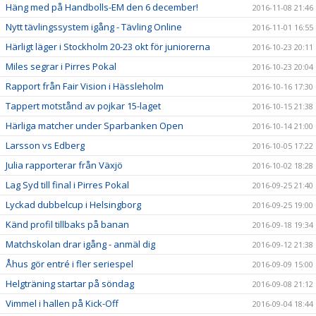
Häng med på Handbolls-EM den 6 december!
2016-11-08 21:46
Nytt tävlingssystem igång - Tävling Online
2016-11-01 16:55
Härligt läger i Stockholm 20-23 okt för juniorerna
2016-10-23 20:11
Miles segrar i Pirres Pokal
2016-10-23 20:04
Rapport från Fair Vision i Hässleholm
2016-10-16 17:30
Tappert motstånd av pojkar 15-laget
2016-10-15 21:38
Härliga matcher under Sparbanken Open
2016-10-14 21:00
Larsson vs Edberg
2016-10-05 17:22
Julia rapporterar från Växjö
2016-10-02 18:28
Lag Syd till final i Pirres Pokal
2016-09-25 21:40
Lyckad dubbelcup i Helsingborg
2016-09-25 19:00
Känd profil tillbaks på banan
2016-09-18 19:34
Matchskolan drar igång - anmäl dig
2016-09-12 21:38
Åhus gör entré i fler seriespel
2016-09-09 15:00
Helgträning startar på söndag
2016-09-08 21:12
Vimmel i hallen på Kick-Off
2016-09-04 18:44