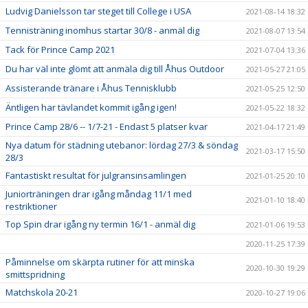
Ludvig Danielsson tar steget till College i USA
2021-08-14 18:32
Tennisträning inomhus startar 30/8 - anmäl dig
2021-08-07 13:54
Tack för Prince Camp 2021
2021-07-04 13:36
Du har väl inte glömt att anmäla dig till Åhus Outdoor
2021-05-27 21:05
Assisterande tränare i Åhus Tennisklubb
2021-05-25 12:50
Äntligen har tävlandet kommit igång igen!
2021-05-22 18:32
Prince Camp 28/6 -- 1/7-21 - Endast 5 platser kvar
2021-04-17 21:49
Nya datum för städning utebanor: lördag 27/3 & söndag
2021-03-17 15:50
28/3
Fantastiskt resultat för julgransinsamlingen
2021-01-25 20:10
Juniorträningen drar igång måndag 11/1 med
2021-01-10 18:40
restriktioner
Top Spin drar igång ny termin 16/1 - anmäl dig
2021-01-06 19:53
2020-11-25 17:39
Påminnelse om skärpta rutiner för att minska
2020-10-30 19:29
smittspridning
Matchskola 20-21
2020-10-27 19:06