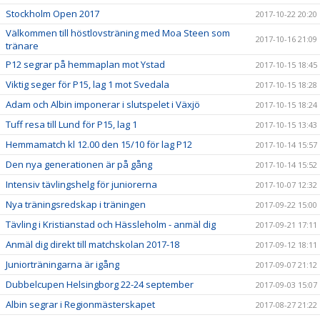
Stockholm Open 2017
2017-10-22 20:20
Välkommen till höstlovsträning med Moa Steen som
2017-10-16 21:09
tränare
P12 segrar på hemmaplan mot Ystad
2017-10-15 18:45
Viktig seger för P15, lag 1 mot Svedala
2017-10-15 18:28
Adam och Albin imponerar i slutspelet i Växjö
2017-10-15 18:24
Tuff resa till Lund för P15, lag 1
2017-10-15 13:43
Hemmamatch kl 12.00 den 15/10 för lag P12
2017-10-14 15:57
Den nya generationen är på gång
2017-10-14 15:52
Intensiv tävlingshelg för juniorerna
2017-10-07 12:32
Nya träningsredskap i träningen
2017-09-22 15:00
Tävling i Kristianstad och Hässleholm - anmäl dig
2017-09-21 17:11
Anmäl dig direkt till matchskolan 2017-18
2017-09-12 18:11
Juniorträningarna är igång
2017-09-07 21:12
Dubbelcupen Helsingborg 22-24 september
2017-09-03 15:07
Albin segrar i Regionmästerskapet
2017-08-27 21:22