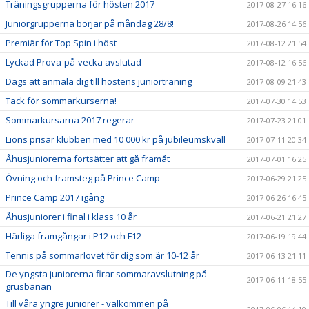
Träningsgrupperna för hösten 2017
2017-08-27 16:16
Juniorgrupperna börjar på måndag 28/8!
2017-08-26 14:56
Premiär för Top Spin i höst
2017-08-12 21:54
Lyckad Prova-på-vecka avslutad
2017-08-12 16:56
Dags att anmäla dig till höstens juniorträning
2017-08-09 21:43
Tack för sommarkurserna!
2017-07-30 14:53
Sommarkursarna 2017 regerar
2017-07-23 21:01
Lions prisar klubben med 10 000 kr på jubileumskväll
2017-07-11 20:34
Åhusjuniorerna fortsätter att gå framåt
2017-07-01 16:25
Övning och framsteg på Prince Camp
2017-06-29 21:25
Prince Camp 2017 igång
2017-06-26 16:45
Åhusjuniorer i final i klass 10 år
2017-06-21 21:27
Härliga framgångar i P12 och F12
2017-06-19 19:44
Tennis på sommarlovet för dig som är 10-12 år
2017-06-13 21:11
De yngsta juniorerna firar sommaravslutning på
2017-06-11 18:55
grusbanan
Till våra yngre juniorer - välkommen på