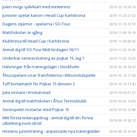
Julen invigs självklart med minitennis
2019-12-15 20:16
Juniorer spelar kanon i Head Cup Karlskrona
2019-11-25 21:32
Dagens stjärnor - spelarna i SO-Tour
2019-11-16 13:57
Matchskolan är igång
2019-11-09 19:19
Klubbresa till Head Cup i Karlskrona
2019-11-09 08:52
Anmäl dig till SO-Tour Midi lördagen 16/11
2019-11-02 16:30
Underbar serieavslutning av pojkar 15, lag 1
2019-11-02 15:20
Hälsningar från träningsläger i Stockholm
2019-10-19 18:47
Åhusspelare visar framfötterna i Wilsonslutspelet
2019-10-13 17:50
Tuff bortamatch för Pojkar 15 division 2
2019-10-13 17:42
Julia vinnare i Kristianstad
2019-10-06 21:51
Anmäl dig till matchskolan i Åhus Tennisklubb
2019-10-05 15:00
Seriespelet rivstartar med Pojkar 15
2019-10-05 12:49
Mitt första ledaruppdrag - anmäl dig till din första
2019-09-10 20:13
utbildning inom idrott
Höstens juniorträning - anpassade nya träningstider
2019-08-26 10:30