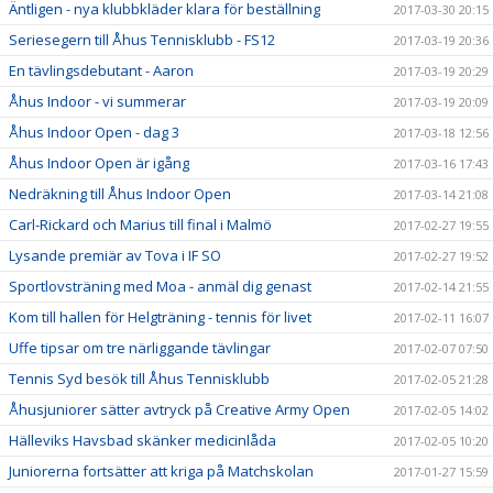
Äntligen - nya klubbkläder klara för beställning
2017-03-30 20:15
Seriesegern till Åhus Tennisklubb - FS12
2017-03-19 20:36
En tävlingsdebutant - Aaron
2017-03-19 20:29
Åhus Indoor - vi summerar
2017-03-19 20:09
Åhus Indoor Open - dag 3
2017-03-18 12:56
Åhus Indoor Open är igång
2017-03-16 17:43
Nedräkning till Åhus Indoor Open
2017-03-14 21:08
Carl-Rickard och Marius till final i Malmö
2017-02-27 19:55
Lysande premiär av Tova i IF SO
2017-02-27 19:52
Sportlovsträning med Moa - anmäl dig genast
2017-02-14 21:55
Kom till hallen för Helgträning - tennis för livet
2017-02-11 16:07
Uffe tipsar om tre närliggande tävlingar
2017-02-07 07:50
Tennis Syd besök till Åhus Tennisklubb
2017-02-05 21:28
Åhusjuniorer sätter avtryck på Creative Army Open
2017-02-05 14:02
Hälleviks Havsbad skänker medicinlåda
2017-02-05 10:20
Juniorerna fortsätter att kriga på Matchskolan
2017-01-27 15:59