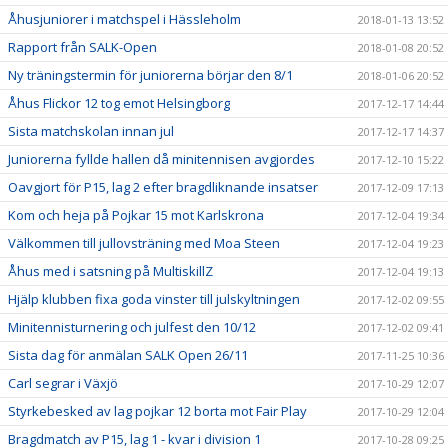
Åhusjuniorer i matchspel i Hässleholm
2018-01-13 13:52
Rapport från SALK-Open
2018-01-08 20:52
Ny träningstermin för juniorerna börjar den 8/1
2018-01-06 20:52
Åhus Flickor 12 tog emot Helsingborg
2017-12-17 14:44
Sista matchskolan innan jul
2017-12-17 14:37
Juniorerna fyllde hallen då minitennisen avgjordes
2017-12-10 15:22
Oavgjort för P15, lag 2 efter bragdliknande insatser
2017-12-09 17:13
Kom och heja på Pojkar 15 mot Karlskrona
2017-12-04 19:34
Välkommen till jullovsträning med Moa Steen
2017-12-04 19:23
Åhus med i satsning på MultiskillZ
2017-12-04 19:13
Hjälp klubben fixa goda vinster till julskyltningen
2017-12-02 09:55
Minitennisturnering och julfest den 10/12
2017-12-02 09:41
Sista dag för anmälan SALK Open 26/11
2017-11-25 10:36
Carl segrar i Växjö
2017-10-29 12:07
Styrkebesked av lag pojkar 12 borta mot Fair Play
2017-10-29 12:04
Bragdmatch av P15, lag 1 - kvar i division 1
2017-10-28 09:25