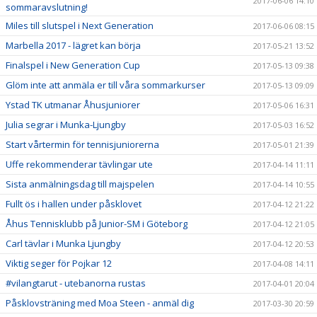
2017-06-06 14:10
sommaravslutning!
Miles till slutspel i Next Generation
2017-06-06 08:15
Marbella 2017 - lägret kan börja
2017-05-21 13:52
Finalspel i New Generation Cup
2017-05-13 09:38
Glöm inte att anmäla er till våra sommarkurser
2017-05-13 09:09
Ystad TK utmanar Åhusjuniorer
2017-05-06 16:31
Julia segrar i Munka-Ljungby
2017-05-03 16:52
Start vårtermin för tennisjuniorerna
2017-05-01 21:39
Uffe rekommenderar tävlingar ute
2017-04-14 11:11
Sista anmälningsdag till majspelen
2017-04-14 10:55
Fullt ös i hallen under påsklovet
2017-04-12 21:22
Åhus Tennisklubb på Junior-SM i Göteborg
2017-04-12 21:05
Carl tävlar i Munka Ljungby
2017-04-12 20:53
Viktig seger för Pojkar 12
2017-04-08 14:11
#vilangtarut - utebanorna rustas
2017-04-01 20:04
Påsklovsträning med Moa Steen - anmäl dig
2017-03-30 20:59