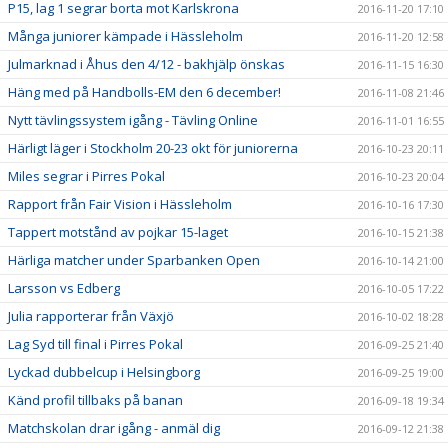
P15, lag 1 segrar borta mot Karlskrona
2016-11-20 17:10
Många juniorer kämpade i Hässleholm
2016-11-20 12:58
Julmarknad i Åhus den 4/12 - bakhjälp önskas
2016-11-15 16:30
Häng med på Handbolls-EM den 6 december!
2016-11-08 21:46
Nytt tävlingssystem igång - Tävling Online
2016-11-01 16:55
Härligt läger i Stockholm 20-23 okt för juniorerna
2016-10-23 20:11
Miles segrar i Pirres Pokal
2016-10-23 20:04
Rapport från Fair Vision i Hässleholm
2016-10-16 17:30
Tappert motstånd av pojkar 15-laget
2016-10-15 21:38
Härliga matcher under Sparbanken Open
2016-10-14 21:00
Larsson vs Edberg
2016-10-05 17:22
Julia rapporterar från Växjö
2016-10-02 18:28
Lag Syd till final i Pirres Pokal
2016-09-25 21:40
Lyckad dubbelcup i Helsingborg
2016-09-25 19:00
Känd profil tillbaks på banan
2016-09-18 19:34
Matchskolan drar igång - anmäl dig
2016-09-12 21:38