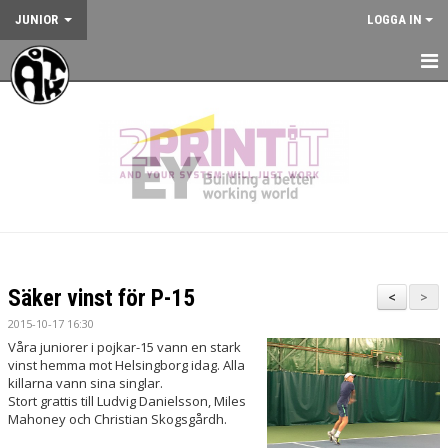
JUNIOR
LOGGA IN
HEM
NYHETER
KALENDER
JUNIORVERKSAMHETEN
VÅRA TRÄNINGSLÄGER
Säker vinst för P-15
<
>
VÅRA TÄVLINGAR
2015-10-17 16:30
Våra juniorer i pojkar-15 vann en stark
KONTAKT
vinst hemma mot Helsingborg idag. Alla
killarna vann sina singlar.
Stort grattis till Ludvig Danielsson, Miles
Mahoney och Christian Skogsgårdh.