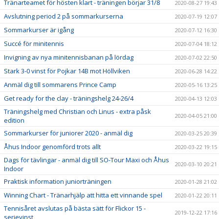
Tränarteamet för hösten klart - träningen börjar 31/8
2020-08-27 19:43
Avslutning period 2 på sommarkurserna
2020-07-19 12:07
Sommarkurser är igång
2020-07-12 16:30
Succé för minitennis
2020-07-04 18:12
Invigning av nya minitennisbanan på lördag
2020-07-02 22:50
Stark 3-0 vinst för Pojkar 14B mot Höllviken
2020-06-28 14:22
Anmäl dig till sommarens Prince Camp
2020-05-16 13:25
Get ready for the clay - träningshelg 24-26/4
2020-04-13 12:03
Träningshelg med Christian och Linus - extra påsk
2020-04-05 21:00
edition
Sommarkurser för juniorer 2020 - anmäl dig
2020-03-25 20:39
Åhus Indoor genomförd trots allt
2020-03-22 19:15
Dags för tävlingar - anmäl dig till SO-Tour Maxi och Åhus
2020-03-10 20:21
Indoor
Praktisk information juniorträningen
2020-01-28 21:02
Winning Chart - Tränarhjälp att hitta ett vinnande spel
2020-01-22 20:11
Tennisåret avslutas på bästa sätt för Flickor 15 -
2019-12-22 17:16
serievinst