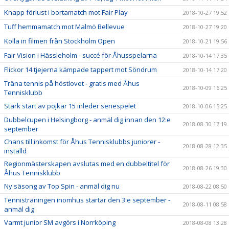
Knapp förlust i bortamatch mot Fair Play
2018-10-27 19:52
Tuff hemmamatch mot Malmö Bellevue
2018-10-27 19:20
Kolla in filmen från Stockholm Open
2018-10-21 19:56
Fair Vision i Hässleholm - succé för Åhusspelarna
2018-10-14 17:35
Flickor 14 tjejerna kämpade tappert mot Söndrum
2018-10-14 17:20
Träna tennis på höstlovet - gratis med Åhus
2018-10-09 16:25
Tennisklubb
Stark start av pojkar 15 inleder seriespelet
2018-10-06 15:25
Dubbelcupen i Helsingborg - anmäl dig innan den 12:e
2018-08-30 17:19
september
Chans till inkomst för Åhus Tennisklubbs juniorer -
2018-08-28 12:35
inställd
Regionmästerskapen avslutas med en dubbeltitel för
2018-08-26 19:30
Åhus Tennisklubb
Ny säsong av Top Spin - anmäl dig nu
2018-08-22 08:50
Tennisträningen inomhus startar den 3:e september -
2018-08-11 08:58
anmäl dig
Varmt junior SM avgörs i Norrköping
2018-08-08 13:28