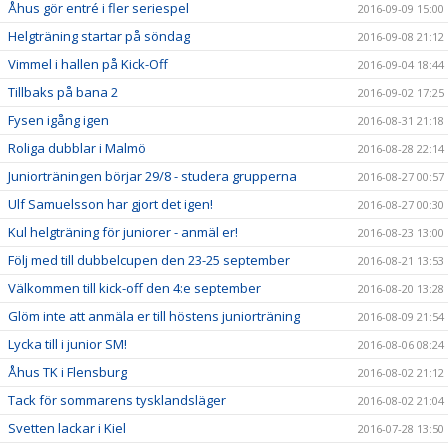
Åhus gör entré i fler seriespel
2016-09-09 15:00
Helgträning startar på söndag
2016-09-08 21:12
Vimmel i hallen på Kick-Off
2016-09-04 18:44
Tillbaks på bana 2
2016-09-02 17:25
Fysen igång igen
2016-08-31 21:18
Roliga dubblar i Malmö
2016-08-28 22:14
Juniorträningen börjar 29/8 - studera grupperna
2016-08-27 00:57
Ulf Samuelsson har gjort det igen!
2016-08-27 00:30
Kul helgträning för juniorer - anmäl er!
2016-08-23 13:00
Följ med till dubbelcupen den 23-25 september
2016-08-21 13:53
Välkommen till kick-off den 4:e september
2016-08-20 13:28
Glöm inte att anmäla er till höstens juniorträning
2016-08-09 21:54
Lycka till i junior SM!
2016-08-06 08:24
Åhus TK i Flensburg
2016-08-02 21:12
Tack för sommarens tysklandsläger
2016-08-02 21:04
Svetten lackar i Kiel
2016-07-28 13:50