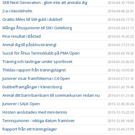
SEB Next Generation - glöm inte att anmäla dig
2016-04-10 15:03
2:a i Hässleholm
2016-04-08 22:31
Grattis Miles till SM-guld i dubbel!
2016-04-06 17:13
Många Åhusjuniorer till SM i Göteborg
2016-03-24 21:17
Fina resultat i Båstad
2016-03-19 20:25
Anmäl dig till påsklovsträning!
2016-03-17 21:16
Succé för Åhus Tennisklubb på PMA Open
2016-03-06 19:32
Träning och tävlingar under sportlovet
2016-02-25 20:25
Thildas rapport från träningslägret
2016-02-15 05:30
Juniorer visar framfötterna i C4 Open
2016-02-07 21:12
Dubbelframgångar i Vänersborg
2016-01-20 19:49
Anmäl ditt barn/barnbarn till sommarkurser redan nu
2016-01-01 21:43
Juniorer i SALK Open
2015-12-30 20:24
Hösten avslutades med mini-tennis
2015-12-15 22:35
Tennisjuniorer - viktiga datum framöver
2015-12-09 16:00
Rapport från ett träningsläger
2015-12-06 21:33