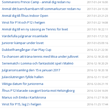
Sommarens Prince Camp - anmäl dig redan nu
2017-01-24 16:00
Anmäl ditt barn/barnbarn till sommarkurser redan nu
2017-01-24 15:30
Anmäl dig till Åhus Indoor Open
2017-01-23 21:23
Vinst för P14 och P12 i helgen
2017-01-22 14:08
Anmäl dig till en ny säsong av Tennis för livet
2017-01-18 22:11
Värdefulla julgranar insamlade
2017-01-17 21:52
Juniorer kämpar under lovet
2017-01-05 09:16
Dubbelframgångar i Fair Play Cup
2016-12-21 22:30
Ta chansen att träna tennis med Moa under jullovet
2016-12-18 20:43
Seriematch i Lomma och fantastiskt spel i Malmö
2016-12-18 20:29
Julgransinsamling den 15:e januari 2017
2016-12-18 20:18
Julavslutningen fyllde hallen
2016-12-11 13:47
Viktiga datum för juniorerna
2016-12-06 21:19
Åhus P12 klarade oavgjort borta mot Helsingborg
2016-12-04 16:09
Marius och Emilia i Karlskrona
2016-11-27 19:30
Vinst för P15, lag 2 i helgen
2016-11-25 17:44