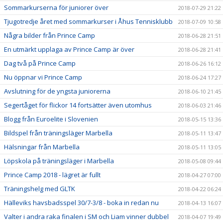
Sommarkurserna för juniorer över
2018-07-29 21:22
Tjugotredje året med sommarkurser i Åhus Tennisklubb
2018-07-09 10:58
Några bilder från Prince Camp
2018-06-28 21:51
En utmärkt upplaga av Prince Camp är över
2018-06-28 21:41
Dag två på Prince Camp
2018-06-26 16:12
Nu öppnar vi Prince Camp
2018-06-24 17:27
Avslutning för de yngsta juniorerna
2018-06-10 21:45
Segertåget för flickor 14 fortsätter även utomhus
2018-06-03 21:46
Blogg från Euroelite i Slovenien
2018-05-15 13:36
Bildspel från träningsläger Marbella
2018-05-11 13:47
Hälsningar från Marbella
2018-05-11 13:05
Löpskola på träningsläger i Marbella
2018-05-08 09:44
Prince Camp 2018 - lägret är fullt
2018-04-27 07:00
Träningshelg med GLTK
2018-04-22 06:24
Hälleviks havsbadsspel 30/7-3/8 - boka in redan nu
2018-04-13 16:07
Valter i andra raka finalen i SM och Liam vinner dubbel
2018-04-07 19:49