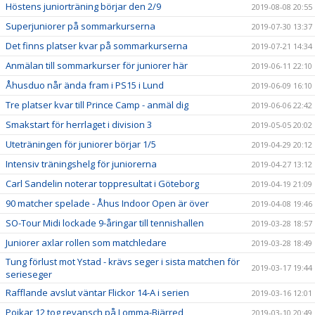
Höstens juniorträning börjar den 2/9
2019-08-08 20:55
Superjuniorer på sommarkurserna
2019-07-30 13:37
Det finns platser kvar på sommarkurserna
2019-07-21 14:34
Anmälan till sommarkurser för juniorer här
2019-06-11 22:10
Åhusduo når ända fram i PS15 i Lund
2019-06-09 16:10
Tre platser kvar till Prince Camp - anmäl dig
2019-06-06 22:42
Smakstart för herrlaget i division 3
2019-05-05 20:02
Uteträningen för juniorer börjar 1/5
2019-04-29 20:12
Intensiv träningshelg för juniorerna
2019-04-27 13:12
Carl Sandelin noterar toppresultat i Göteborg
2019-04-19 21:09
90 matcher spelade - Åhus Indoor Open är över
2019-04-08 19:46
SO-Tour Midi lockade 9-åringar till tennishallen
2019-03-28 18:57
Juniorer axlar rollen som matchledare
2019-03-28 18:49
Tung förlust mot Ystad - krävs seger i sista matchen för
2019-03-17 19:44
serieseger
Rafflande avslut väntar Flickor 14-A i serien
2019-03-16 12:01
Pojkar 12 tog revansch på Lomma-Bjärred
2019-03-10 20:49