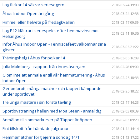
Lag flickor 14 säkrar seriesegern
2018-03-24 19:03
Åhus Indoor Open är igång
2018-03-24 12:38
Himmel eller helvete på fredagkvällen
2018-03-17 09:39
Lag P12 klättrar i seriespelet efter hemmavinst mot
2018-03-11 19:35
Helsingborg
Inför Åhus Indoor Open - Tenniscaféet välkomnar sina
2018-03-06 21:22
gäster
Träningshelg i Åhus för pojkar 14
2018-03-05 16:09
Julia Malmberg - rapport från innesäsongen
2018-02-28 09:00
Glöm inte att anmäla er till vår hemmaturnering - Åhus
2018-02-25 18:33
Indoor Open
Genombrott, många matcher och tappert kämpande
2018-02-25 18:22
under sportlovet
Tre unga mästare i sin första tävling
2018-02-17 16:23
Sportlovsträning i hallen med Moa Steen - anmäl dig
2018-02-03 09:39
Anmälan till sommarkurser på Täppet är öppen
2018-02-03 09:29
Fint tillskott från hämtade julgranar
2018-01-14 14:14
Hemmamatcher för tjejerna söndag 14/1
2018-01-13 17:22