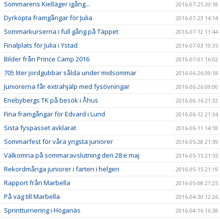
Sommarens Kielläger igång...
2016-07-25 20:18
Dyrköpta framgångar för Julia
2016-07-23 14:14
Sommarkurserna i full gång på Täppet
2016-07-12 11:44
Finalplats för Julia i Ystad
2016-07-03 19:35
Bilder från Prince Camp 2016
2016-07-01 16:02
705 liter jordgubbar sålda under midsommar
2016-06-26 09:18
Juniorerna får extrahjälp med fysövningar
2016-06-26 09:00
Enebybergs TK på besök i Åhus
2016-06-16 21:32
Fina framgångar för Edvard i Lund
2016-06-12 21:34
Sista fyspasset avklarat
2016-06-11 14:18
Sommarfest för våra yngsta juniorer
2016-05-28 21:39
Välkomna på sommaravslutning den 28:e maj
2016-05-15 21:55
Rekordmånga juniorer i farten i helgen
2016-05-15 21:19
Rapport från Marbella
2016-05-08 21:25
På väg till Marbella
2016-04-30 12:26
Sprintturnering i Höganäs
2016-04-16 16:38