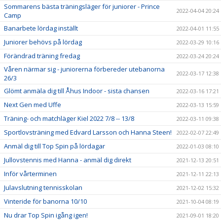
Sommarens bästa träningsläger för juniorer - Prince
2022-04-04 20:24
Camp
Banarbete lördag inställt
2022-04-01 11:55
Juniorer behövs på lördag
2022-03-29 10:16
Förändrad träning fredag
2022-03-24 20:24
Våren närmar sig - juniorerna förbereder utebanorna
2022-03-17 12:38
26/3
Glömt anmäla dig till Åhus Indoor - sista chansen
2022-03-16 17:21
Next Gen med Uffe
2022-03-13 15:59
Träning- och matchläger Kiel 2022 7/8 -- 13/8
2022-03-11 09:38
Sportlovsträning med Edvard Larsson och Hanna Steen!
2022-02-07 22:49
Anmäl dig till Top Spin på lördagar
2022-01-03 08:10
Jullovstennis med Hanna - anmäl dig direkt
2021-12-13 20:51
Inför vårterminen
2021-12-11 22:13
Julavslutning tennisskolan
2021-12-02 15:32
Vinteride för banorna 10/10
2021-10-04 08:19
Nu drar Top Spin igång igen!
2021-09-01 18:20