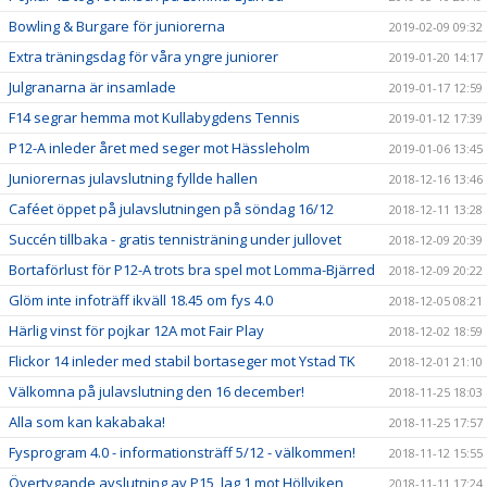
Bowling & Burgare för juniorerna
2019-02-09 09:32
Extra träningsdag för våra yngre juniorer
2019-01-20 14:17
Julgranarna är insamlade
2019-01-17 12:59
F14 segrar hemma mot Kullabygdens Tennis
2019-01-12 17:39
P12-A inleder året med seger mot Hässleholm
2019-01-06 13:45
Juniorernas julavslutning fyllde hallen
2018-12-16 13:46
Caféet öppet på julavslutningen på söndag 16/12
2018-12-11 13:28
Succén tillbaka - gratis tennisträning under jullovet
2018-12-09 20:39
Bortaförlust för P12-A trots bra spel mot Lomma-Bjärred
2018-12-09 20:22
Glöm inte infoträff ikväll 18.45 om fys 4.0
2018-12-05 08:21
Härlig vinst för pojkar 12A mot Fair Play
2018-12-02 18:59
Flickor 14 inleder med stabil bortaseger mot Ystad TK
2018-12-01 21:10
Välkomna på julavslutning den 16 december!
2018-11-25 18:03
Alla som kan kakabaka!
2018-11-25 17:57
Fysprogram 4.0 - informationsträff 5/12 - välkommen!
2018-11-12 15:55
Övertygande avslutning av P15, lag 1 mot Höllviken
2018-11-11 17:24