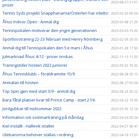
2023-08-27 21:01
priser
Tennis Syds projekt Snapphanarna/Österlen har inletts!
2023-03-20 09:24
Åhus Indoor Open - Anmäl dig
2023-03-08 21:29
Tennispokalen motiverar den yngre generationen
2023-03-05 19:20
Sportlovsträning 22-23 februari med Henry Rönnberg
2023-02-09 20:55
Anmäl dig till Tennispokalen den 5:e mars i Åhus
2023-01-28 17:50
Julmarknad Åhus 4/12 - priser önskas
2022-11-13 11:20
Träningstider hösten 2022 juniorer
2022-09-02 10:52
Åhus Tennisklubb – föräldramöte 15/9
2022-08-28 20:13
Anmälan till hösten
2022-08-27 06:34
Top Spin igen med start 3/9 - anmäl dig
2022-08-23 20:22
Bara fåtal platser kvar till Prince Camp - start 27/6
2022-06-22 19:50
Jordgubbar till midsommar 2022
2022-05-30 12:14
Information om sommarträning på måndag
2022-04-26 20:24
Kiel inställt - Hällevik istället
2022-04-21 08:41
Utebanorna behöver ställas i ordning
2022-04-19 17:51