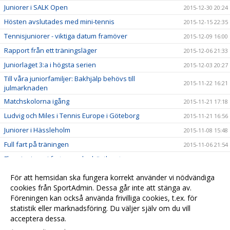
Juniorer i SALK Open
2015-12-30 20:24
Hösten avslutades med mini-tennis
2015-12-15 22:35
Tennisjuniorer - viktiga datum framöver
2015-12-09 16:00
Rapport från ett träningsläger
2015-12-06 21:33
Juniorlaget 3:a i högsta serien
2015-12-03 20:27
Till våra juniorfamiljer: Bakhjälp behövs till
2015-11-22 16:21
julmarknaden
Matchskolorna igång
2015-11-21 17:18
Ludvig och Miles i Tennis Europe i Göteborg
2015-11-21 16:56
Juniorer i Hässleholm
2015-11-08 15:48
Full fart på träningen
2015-11-06 21:54
Flera juniorer i farten under höstlovet
2015-11-01 14:38
Fint träningsläger i Enebyberg
2015-10-31 20:02
För att hemsidan ska fungera korrekt använder vi nödvändiga
cookies från SportAdmin. Dessa går inte att stänga av.
Jämna matcher i Växjö för P-15
2015-10-18 19:56
Föreningen kan också använda frivilliga cookies, t.ex. för
Säker vinst för P-15
2015-10-17 16:30
statistik eller marknadsföring. Du väljer själv om du vill
acceptera dessa.