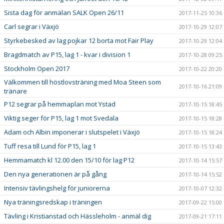
Sista dag för anmälan SALK Open 26/11
2017-11-25 10:36
Carl segrar i Växjö
2017-10-29 12:07
Styrkebesked av lag pojkar 12 borta mot Fair Play
2017-10-29 12:04
Bragdmatch av P15, lag 1 - kvar i division 1
2017-10-28 09:25
Stockholm Open 2017
2017-10-22 20:20
Välkommen till höstlovsträning med Moa Steen som
2017-10-16 21:09
tränare
P12 segrar på hemmaplan mot Ystad
2017-10-15 18:45
Viktig seger för P15, lag 1 mot Svedala
2017-10-15 18:28
Adam och Albin imponerar i slutspelet i Växjö
2017-10-15 18:24
Tuff resa till Lund för P15, lag 1
2017-10-15 13:43
Hemmamatch kl 12.00 den 15/10 för lag P12
2017-10-14 15:57
Den nya generationen är på gång
2017-10-14 15:52
Intensiv tävlingshelg för juniorerna
2017-10-07 12:32
Nya träningsredskap i träningen
2017-09-22 15:00
Tävling i Kristianstad och Hässleholm - anmäl dig
2017-09-21 17:11