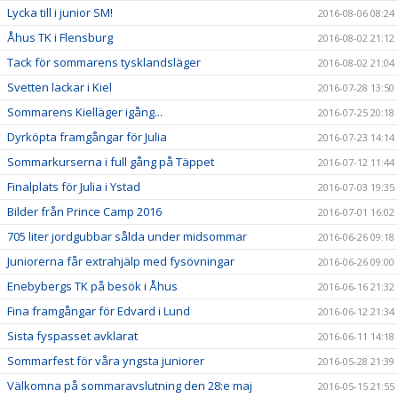
Lycka till i junior SM!
2016-08-06 08:24
Åhus TK i Flensburg
2016-08-02 21:12
Tack för sommarens tysklandsläger
2016-08-02 21:04
Svetten lackar i Kiel
2016-07-28 13:50
Sommarens Kielläger igång...
2016-07-25 20:18
Dyrköpta framgångar för Julia
2016-07-23 14:14
Sommarkurserna i full gång på Täppet
2016-07-12 11:44
Finalplats för Julia i Ystad
2016-07-03 19:35
Bilder från Prince Camp 2016
2016-07-01 16:02
705 liter jordgubbar sålda under midsommar
2016-06-26 09:18
Juniorerna får extrahjälp med fysövningar
2016-06-26 09:00
Enebybergs TK på besök i Åhus
2016-06-16 21:32
Fina framgångar för Edvard i Lund
2016-06-12 21:34
Sista fyspasset avklarat
2016-06-11 14:18
Sommarfest för våra yngsta juniorer
2016-05-28 21:39
Välkomna på sommaravslutning den 28:e maj
2016-05-15 21:55