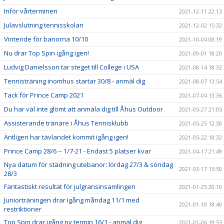
Inför vårterminen
2021-12-11 22:13
Julavslutning tennisskolan
2021-12-02 15:32
Vinteride för banorna 10/10
2021-10-04 08:19
Nu drar Top Spin igång igen!
2021-09-01 18:20
Ludvig Danielsson tar steget till College i USA
2021-08-14 18:32
Tennisträning inomhus startar 30/8 - anmäl dig
2021-08-07 13:54
Tack för Prince Camp 2021
2021-07-04 13:36
Du har väl inte glömt att anmäla dig till Åhus Outdoor
2021-05-27 21:05
Assisterande tränare i Åhus Tennisklubb
2021-05-25 12:50
Äntligen har tävlandet kommit igång igen!
2021-05-22 18:32
Prince Camp 28/6 -- 1/7-21 - Endast 5 platser kvar
2021-04-17 21:49
Nya datum för städning utebanor: lördag 27/3 & söndag
2021-03-17 15:50
28/3
Fantastiskt resultat för julgransinsamlingen
2021-01-25 20:10
Juniorträningen drar igång måndag 11/1 med
2021-01-10 18:40
restriktioner
Top Spin drar igång ny termin 16/1 - anmäl dig
2021-01-06 19:53