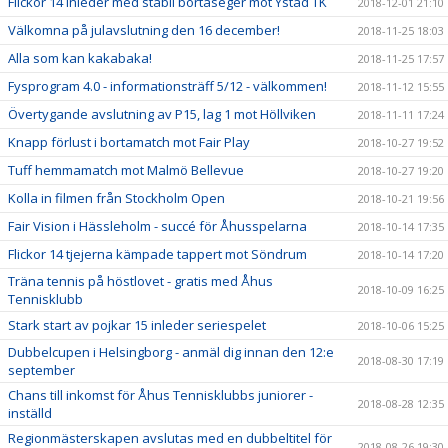
Flickor 14 inleder med stabil bortaseger mot Ystad TK
2018-12-01 21:10
Välkomna på julavslutning den 16 december!
2018-11-25 18:03
Alla som kan kakabaka!
2018-11-25 17:57
Fysprogram 4.0 - informationsträff 5/12 - välkommen!
2018-11-12 15:55
Övertygande avslutning av P15, lag 1 mot Höllviken
2018-11-11 17:24
Knapp förlust i bortamatch mot Fair Play
2018-10-27 19:52
Tuff hemmamatch mot Malmö Bellevue
2018-10-27 19:20
Kolla in filmen från Stockholm Open
2018-10-21 19:56
Fair Vision i Hässleholm - succé för Åhusspelarna
2018-10-14 17:35
Flickor 14 tjejerna kämpade tappert mot Söndrum
2018-10-14 17:20
Träna tennis på höstlovet - gratis med Åhus
2018-10-09 16:25
Tennisklubb
Stark start av pojkar 15 inleder seriespelet
2018-10-06 15:25
Dubbelcupen i Helsingborg - anmäl dig innan den 12:e
2018-08-30 17:19
september
Chans till inkomst för Åhus Tennisklubbs juniorer -
2018-08-28 12:35
inställd
Regionmästerskapen avslutas med en dubbeltitel för
2018-08-26 19:30