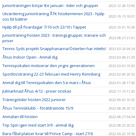
Juniorträningen börjar 8:e januari - tider och grupper
2023-12-28 13:00
Utvärdering juniorträning ÅTK höstterminen 2023 - hjälp
2023-10-15 10:07
oss bli bättre!
Hjälp till på fixardagar 7/10 och 22/10 i Täppet
2023-10-01 10:28
Juniorträning hösten 2023 - träningsgrupper, tränare och
2023-08-27 21:01
priser
Tennis Syds projekt Snapphanarna/Österlen har inletts!
2023-03-20 09:24
Åhus Indoor Open - Anmäl dig
2023-03-08 21:29
Tennispokalen motiverar den yngre generationen
2023-03-05 19:20
Sportlovsträning 22-23 februari med Henry Rönnberg
2023-02-09 20:55
Anmäl dig till Tennispokalen den 5:e mars i Åhus
2023-01-28 17:50
Julmarknad Åhus 4/12 - priser önskas
2022-11-13 11:20
Träningstider hösten 2022 juniorer
2022-09-02 10:52
Åhus Tennisklubb – föräldramöte 15/9
2022-08-28 20:13
Anmälan till hösten
2022-08-27 06:34
Top Spin igen med start 3/9 - anmäl dig
2022-08-23 20:22
Bara fåtal platser kvar till Prince Camp - start 27/6
2022-06-22 19:50