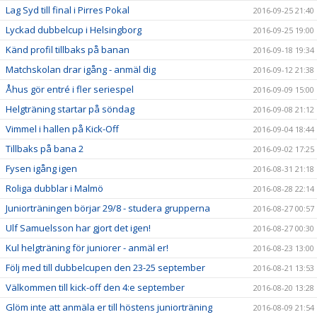
Lag Syd till final i Pirres Pokal
2016-09-25 21:40
Lyckad dubbelcup i Helsingborg
2016-09-25 19:00
Känd profil tillbaks på banan
2016-09-18 19:34
Matchskolan drar igång - anmäl dig
2016-09-12 21:38
Åhus gör entré i fler seriespel
2016-09-09 15:00
Helgträning startar på söndag
2016-09-08 21:12
Vimmel i hallen på Kick-Off
2016-09-04 18:44
Tillbaks på bana 2
2016-09-02 17:25
Fysen igång igen
2016-08-31 21:18
Roliga dubblar i Malmö
2016-08-28 22:14
Juniorträningen börjar 29/8 - studera grupperna
2016-08-27 00:57
Ulf Samuelsson har gjort det igen!
2016-08-27 00:30
Kul helgträning för juniorer - anmäl er!
2016-08-23 13:00
Följ med till dubbelcupen den 23-25 september
2016-08-21 13:53
Välkommen till kick-off den 4:e september
2016-08-20 13:28
Glöm inte att anmäla er till höstens juniorträning
2016-08-09 21:54