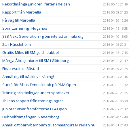
Rekordmånga juniorer i farten i helgen
2016-05-15 21:19
Rapport från Marbella
2016-05-08 21:25
På väg till Marbella
2016-04-30 12:26
Sprintturnering i Höganäs
2016-04-16 16:38
SEB Next Generation - glöm inte att anmäla dig
2016-04-10 15:03
2:a i Hässleholm
2016-04-08 22:31
Grattis Miles till SM-guld i dubbel!
2016-04-06 17:13
Många Åhusjuniorer till SM i Göteborg
2016-03-24 21:17
Fina resultat i Båstad
2016-03-19 20:25
Anmäl dig till påsklovsträning!
2016-03-17 21:16
Succé för Åhus Tennisklubb på PMA Open
2016-03-06 19:32
Träning och tävlingar under sportlovet
2016-02-25 20:25
Thildas rapport från träningslägret
2016-02-15 05:30
Juniorer visar framfötterna i C4 Open
2016-02-07 21:12
Dubbelframgångar i Vänersborg
2016-01-20 19:49
Anmäl ditt barn/barnbarn till sommarkurser redan nu
2016-01-01 21:43