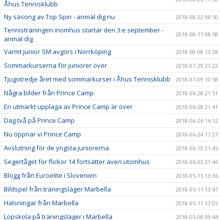
Åhus Tennisklubb
Ny säsong av Top Spin - anmäl dig nu
2018-08-22 08:50
Tennisträningen inomhus startar den 3:e september -
2018-08-11 08:58
anmäl dig
Varmt junior SM avgörs i Norrköping
2018-08-08 13:28
Sommarkurserna för juniorer över
2018-07-29 21:22
Tjugotredje året med sommarkurser i Åhus Tennisklubb
2018-07-09 10:58
Några bilder från Prince Camp
2018-06-28 21:51
En utmärkt upplaga av Prince Camp är över
2018-06-28 21:41
Dag två på Prince Camp
2018-06-26 16:12
Nu öppnar vi Prince Camp
2018-06-24 17:27
Avslutning för de yngsta juniorerna
2018-06-10 21:45
Segertåget för flickor 14 fortsätter även utomhus
2018-06-03 21:46
Blogg från Euroelite i Slovenien
2018-05-15 13:36
Bildspel från träningsläger Marbella
2018-05-11 13:47
Hälsningar från Marbella
2018-05-11 13:05
Löpskola på träningsläger i Marbella
2018-05-08 09:44