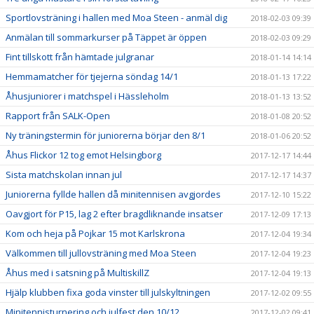
Sportlovsträning i hallen med Moa Steen - anmäl dig
2018-02-03 09:39
Anmälan till sommarkurser på Täppet är öppen
2018-02-03 09:29
Fint tillskott från hämtade julgranar
2018-01-14 14:14
Hemmamatcher för tjejerna söndag 14/1
2018-01-13 17:22
Åhusjuniorer i matchspel i Hässleholm
2018-01-13 13:52
Rapport från SALK-Open
2018-01-08 20:52
Ny träningstermin för juniorerna börjar den 8/1
2018-01-06 20:52
Åhus Flickor 12 tog emot Helsingborg
2017-12-17 14:44
Sista matchskolan innan jul
2017-12-17 14:37
Juniorerna fyllde hallen då minitennisen avgjordes
2017-12-10 15:22
Oavgjort för P15, lag 2 efter bragdliknande insatser
2017-12-09 17:13
Kom och heja på Pojkar 15 mot Karlskrona
2017-12-04 19:34
Välkommen till jullovsträning med Moa Steen
2017-12-04 19:23
Åhus med i satsning på MultiskillZ
2017-12-04 19:13
Hjälp klubben fixa goda vinster till julskyltningen
2017-12-02 09:55
Minitennisturnering och julfest den 10/12
2017-12-02 09:41