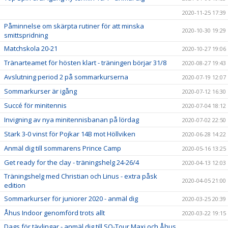
2020-11-25 17:39
Påminnelse om skärpta rutiner för att minska
2020-10-30 19:29
smittspridning
Matchskola 20-21
2020-10-27 19:06
Tränarteamet för hösten klart - träningen börjar 31/8
2020-08-27 19:43
Avslutning period 2 på sommarkurserna
2020-07-19 12:07
Sommarkurser är igång
2020-07-12 16:30
Succé för minitennis
2020-07-04 18:12
Invigning av nya minitennisbanan på lördag
2020-07-02 22:50
Stark 3-0 vinst för Pojkar 14B mot Höllviken
2020-06-28 14:22
Anmäl dig till sommarens Prince Camp
2020-05-16 13:25
Get ready for the clay - träningshelg 24-26/4
2020-04-13 12:03
Träningshelg med Christian och Linus - extra påsk
2020-04-05 21:00
edition
Sommarkurser för juniorer 2020 - anmäl dig
2020-03-25 20:39
Åhus Indoor genomförd trots allt
2020-03-22 19:15
Dags för tävlingar - anmäl dig till SO-Tour Maxi och Åhus