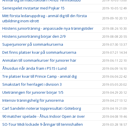
Anmäl dig till matchskolan i Åhus Tennisklubb
2019-10-05 15:00
Seriespelet rivstartar med Pojkar 15
2019-10-05 12:49
Mitt första ledaruppdrag - anmäl dig till din första
2019-09-10 20:13
utbildning inom idrott
Höstens juniorträning - anpassade nya träningstider
2019-08-26 10:30
Höstens juniorträning börjar den 2/9
2019-08-08 20:55
Superjuniorer på sommarkurserna
2019-07-30 13:37
Det finns platser kvar på sommarkurserna
2019-07-21 14:34
Anmälan till sommarkurser för juniorer här
2019-06-11 22:10
Åhusduo når ända fram i PS15 i Lund
2019-06-09 16:10
Tre platser kvar till Prince Camp - anmäl dig
2019-06-06 22:42
Smakstart för herrlaget i division 3
2019-05-05 20:02
Uteträningen för juniorer börjar 1/5
2019-04-29 20:12
Intensiv träningshelg för juniorerna
2019-04-27 13:12
Carl Sandelin noterar toppresultat i Göteborg
2019-04-19 21:09
90 matcher spelade - Åhus Indoor Open är över
2019-04-08 19:46
SO-Tour Midi lockade 9-åringar till tennishallen
2019-03-28 18:57