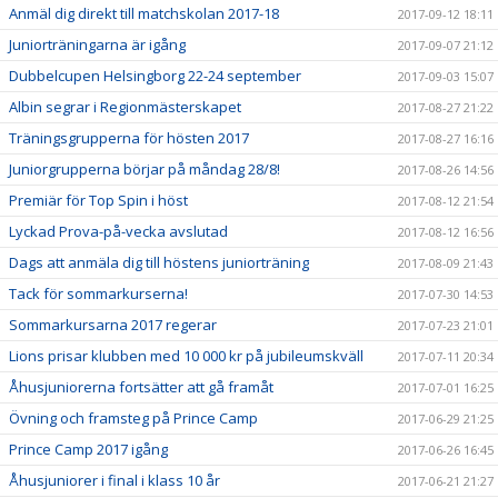
Anmäl dig direkt till matchskolan 2017-18
2017-09-12 18:11
Juniorträningarna är igång
2017-09-07 21:12
Dubbelcupen Helsingborg 22-24 september
2017-09-03 15:07
Albin segrar i Regionmästerskapet
2017-08-27 21:22
Träningsgrupperna för hösten 2017
2017-08-27 16:16
Juniorgrupperna börjar på måndag 28/8!
2017-08-26 14:56
Premiär för Top Spin i höst
2017-08-12 21:54
Lyckad Prova-på-vecka avslutad
2017-08-12 16:56
Dags att anmäla dig till höstens juniorträning
2017-08-09 21:43
Tack för sommarkurserna!
2017-07-30 14:53
Sommarkursarna 2017 regerar
2017-07-23 21:01
Lions prisar klubben med 10 000 kr på jubileumskväll
2017-07-11 20:34
Åhusjuniorerna fortsätter att gå framåt
2017-07-01 16:25
Övning och framsteg på Prince Camp
2017-06-29 21:25
Prince Camp 2017 igång
2017-06-26 16:45
Åhusjuniorer i final i klass 10 år
2017-06-21 21:27