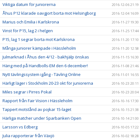
Viktiga datum för juniorerna
2016-12-06 21:19
Åhus P12 klarade oavgjort borta mot Helsingborg
2016-12-04 16:09
Marius och Emilia i Karlskrona
2016-11-27 19:30
Vinst för P15, lag 2 i helgen
2016-11-25 17:44
P15, lag 1 segrar borta mot Karlskrona
2016-11-20 17:10
Många juniorer kämpade i Hässleholm
2016-11-20 12:58
Julmarknad i Åhus den 4/12 - bakhjälp önskas
2016-11-15 16:30
Häng med på Handbolls-EM den 6 december!
2016-11-08 21:46
Nytt tävlingssystem igång - Tävling Online
2016-11-01 16:55
Härligt läger i Stockholm 20-23 okt för juniorerna
2016-10-23 20:11
Miles segrar i Pirres Pokal
2016-10-23 20:04
Rapport från Fair Vision i Hässleholm
2016-10-16 17:30
Tappert motstånd av pojkar 15-laget
2016-10-15 21:38
Härliga matcher under Sparbanken Open
2016-10-14 21:00
Larsson vs Edberg
2016-10-05 17:22
Julia rapporterar från Växjö
2016-10-02 18:28