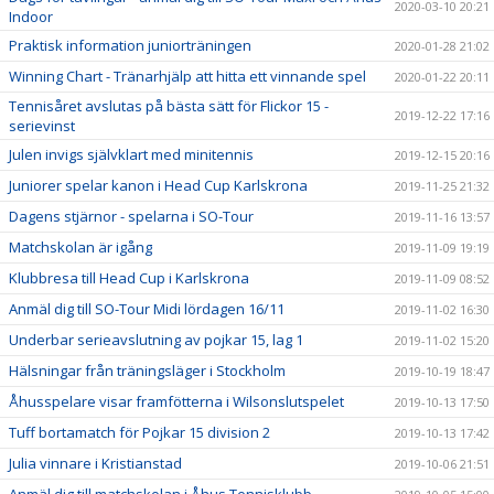
2020-03-10 20:21
Indoor
Praktisk information juniorträningen
2020-01-28 21:02
Winning Chart - Tränarhjälp att hitta ett vinnande spel
2020-01-22 20:11
Tennisåret avslutas på bästa sätt för Flickor 15 -
2019-12-22 17:16
serievinst
Julen invigs självklart med minitennis
2019-12-15 20:16
Juniorer spelar kanon i Head Cup Karlskrona
2019-11-25 21:32
Dagens stjärnor - spelarna i SO-Tour
2019-11-16 13:57
Matchskolan är igång
2019-11-09 19:19
Klubbresa till Head Cup i Karlskrona
2019-11-09 08:52
Anmäl dig till SO-Tour Midi lördagen 16/11
2019-11-02 16:30
Underbar serieavslutning av pojkar 15, lag 1
2019-11-02 15:20
Hälsningar från träningsläger i Stockholm
2019-10-19 18:47
Åhusspelare visar framfötterna i Wilsonslutspelet
2019-10-13 17:50
Tuff bortamatch för Pojkar 15 division 2
2019-10-13 17:42
Julia vinnare i Kristianstad
2019-10-06 21:51