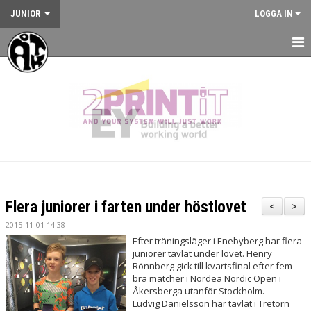
JUNIOR
LOGGA IN
HEM
NYHETER
KALENDER
JUNIORVERKSAMHETEN
VÅRA TRÄNINGSLÄGER
Flera juniorer i farten under höstlovet
<
>
VÅRA TÄVLINGAR
2015-11-01 14:38
Efter träningsläger i Enebyberg har flera
KONTAKT
juniorer tävlat under lovet. Henry
Rönnberg gick till kvartsfinal efter fem
bra matcher i Nordea Nordic Open i
Åkersberga utanför Stockholm.
Ludvig Danielsson har tävlat i Tretorn