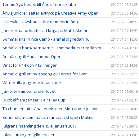
Tennis Syd besök till Åhus Tennisklubb
2017-02-05 21:28
Åhusjuniorer sätter avtryck på Creative Army Open
2017-02-05 14:02
Hälleviks Havsbad skänker medicinlåda
2017-02-05 10:20
Juniorerna fortsätter att kriga på Matchskolan
2017-01-27 15:59
Sommarens Prince Camp - anmäl dig redan nu
2017-01-24 16:00
Anmäl ditt barn/barnbarn till sommarkurser redan nu
2017-01-24 15:30
Anmäl dig till Åhus Indoor Open
2017-01-23 21:23
Vinst för P14 och P12 i helgen
2017-01-22 14:08
Anmäl dig till en ny säsong av Tennis för livet
2017-01-18 22:11
Värdefulla julgranar insamlade
2017-01-17 21:52
Juniorer kämpar under lovet
2017-01-05 09:16
Dubbelframgångar i Fair Play Cup
2016-12-21 22:30
Ta chansen att träna tennis med Moa under jullovet
2016-12-18 20:43
Seriematch i Lomma och fantastiskt spel i Malmö
2016-12-18 20:29
Julgransinsamling den 15:e januari 2017
2016-12-18 20:18
Julavslutningen fyllde hallen
2016-12-11 13:47