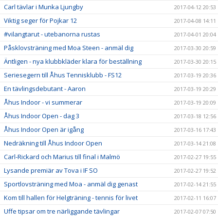
Carl tävlar i Munka Ljungby
2017-04-12 20:53
Viktig seger för Pojkar 12
2017-04-08 14:11
#vilangtarut - utebanorna rustas
2017-04-01 20:04
Påsklovsträning med Moa Steen - anmäl dig
2017-03-30 20:59
Äntligen - nya klubbkläder klara för beställning
2017-03-30 20:15
Seriesegern till Åhus Tennisklubb - FS12
2017-03-19 20:36
En tävlingsdebutant - Aaron
2017-03-19 20:29
Åhus Indoor - vi summerar
2017-03-19 20:09
Åhus Indoor Open - dag 3
2017-03-18 12:56
Åhus Indoor Open är igång
2017-03-16 17:43
Nedräkning till Åhus Indoor Open
2017-03-14 21:08
Carl-Rickard och Marius till final i Malmö
2017-02-27 19:55
Lysande premiär av Tova i IF SO
2017-02-27 19:52
Sportlovsträning med Moa - anmäl dig genast
2017-02-14 21:55
Kom till hallen för Helgträning - tennis för livet
2017-02-11 16:07
Uffe tipsar om tre närliggande tävlingar
2017-02-07 07:50