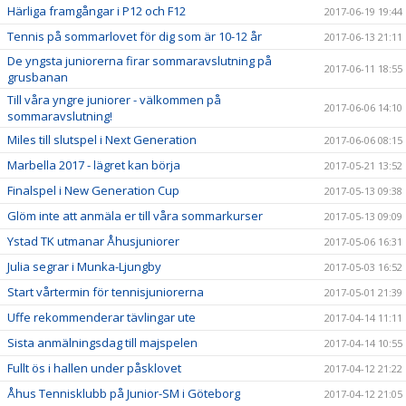
Härliga framgångar i P12 och F12
2017-06-19 19:44
Tennis på sommarlovet för dig som är 10-12 år
2017-06-13 21:11
De yngsta juniorerna firar sommaravslutning på
2017-06-11 18:55
grusbanan
Till våra yngre juniorer - välkommen på
2017-06-06 14:10
sommaravslutning!
Miles till slutspel i Next Generation
2017-06-06 08:15
Marbella 2017 - lägret kan börja
2017-05-21 13:52
Finalspel i New Generation Cup
2017-05-13 09:38
Glöm inte att anmäla er till våra sommarkurser
2017-05-13 09:09
Ystad TK utmanar Åhusjuniorer
2017-05-06 16:31
Julia segrar i Munka-Ljungby
2017-05-03 16:52
Start vårtermin för tennisjuniorerna
2017-05-01 21:39
Uffe rekommenderar tävlingar ute
2017-04-14 11:11
Sista anmälningsdag till majspelen
2017-04-14 10:55
Fullt ös i hallen under påsklovet
2017-04-12 21:22
Åhus Tennisklubb på Junior-SM i Göteborg
2017-04-12 21:05