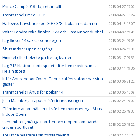
Prince Camp 2018 - lägret är fullt
2018-04-27 07:00
Träningshelg med GLTK
2018-04-22 06:24
Hälleviks havsbadsspel 30/7-3/8 - boka in redan nu
2018-04-13 16:07
Valter i andra raka finalen i SM och Liam vinner dubbel
2018-04-07 19:49
Lag flickor 14 säkrar seriesegern
2018-03-24 19:03
Åhus Indoor Open är igång
2018-03-24 12:38
Himmel eller helvete på fredagkvällen
2018-03-17 09:39
Lag P12 klättrar i seriespelet efter hemmavinst mot
2018-03-11 19:35
Helsingborg
Inför Åhus Indoor Open - Tenniscaféet välkomnar sina
2018-03-06 21:22
gäster
Träningshelg i Åhus för pojkar 14
2018-03-05 16:09
Julia Malmberg - rapport från innesäsongen
2018-02-28 09:00
Glöm inte att anmäla er till vår hemmaturnering - Åhus
2018-02-25 18:33
Indoor Open
Genombrott, många matcher och tappert kämpande
2018-02-25 18:22
under sportlovet
Tre unga mästare i sin första tävling
2018-02-17 16:23