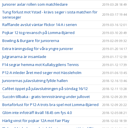
Juniorer axlar rollen som matchledare
2019-03-28 18:49
Tung förlust mot Ystad - krävs seger i sista matchen för
2019-03-17 19:44
serieseger
Rafflande avslut väntar Flickor 14-A i serien
2019-03-16 12:01
Pojkar 12 tog revansch på Lomma-Bjärred
2019-03-10 20:49
Bowling & Burgare för juniorerna
2019-02-09 09:32
Extra träningsdag för våra yngre juniorer
2019-01-20 14:17
Julgranarna är insamlade
2019-01-17 12:59
F14 segrar hemma mot Kullabygdens Tennis
2019-01-12 17:39
P12-A inleder året med seger mot Hässleholm
2019-01-06 13:45
Juniorernas julavslutning fyllde hallen
2018-12-16 13:46
Caféet öppet på julavslutningen på söndag 16/12
2018-12-11 13:28
Succén tillbaka - gratis tennisträning under jullovet
2018-12-09 20:39
Bortaförlust för P12-A trots bra spel mot Lomma-Bjärred
2018-12-09 20:22
Glöm inte infoträff ikväll 18.45 om fys 4.0
2018-12-05 08:21
Härlig vinst för pojkar 12A mot Fair Play
2018-12-02 18:59