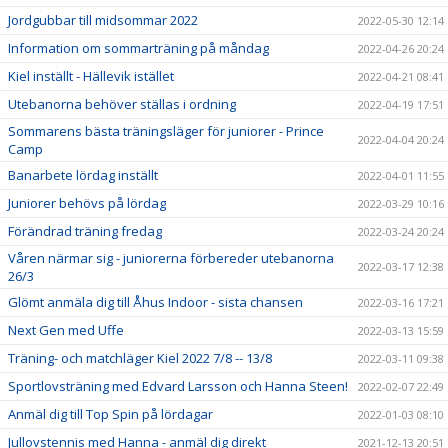
Jordgubbar till midsommar 2022
2022-05-30 12:14
Information om sommarträning på måndag
2022-04-26 20:24
Kiel inställt - Hällevik istället
2022-04-21 08:41
Utebanorna behöver ställas i ordning
2022-04-19 17:51
Sommarens bästa träningsläger för juniorer - Prince
2022-04-04 20:24
Camp
Banarbete lördag inställt
2022-04-01 11:55
Juniorer behövs på lördag
2022-03-29 10:16
Förändrad träning fredag
2022-03-24 20:24
Våren närmar sig - juniorerna förbereder utebanorna
2022-03-17 12:38
26/3
Glömt anmäla dig till Åhus Indoor - sista chansen
2022-03-16 17:21
Next Gen med Uffe
2022-03-13 15:59
Träning- och matchläger Kiel 2022 7/8 -- 13/8
2022-03-11 09:38
Sportlovsträning med Edvard Larsson och Hanna Steen!
2022-02-07 22:49
Anmäl dig till Top Spin på lördagar
2022-01-03 08:10
Jullovstennis med Hanna - anmäl dig direkt
2021-12-13 20:51