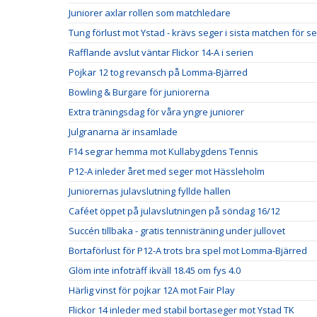
Juniorer axlar rollen som matchledare
Tung förlust mot Ystad - krävs seger i sista matchen för s
Rafflande avslut väntar Flickor 14-A i serien
Pojkar 12 tog revansch på Lomma-Bjärred
Bowling & Burgare för juniorerna
Extra träningsdag för våra yngre juniorer
Julgranarna är insamlade
F14 segrar hemma mot Kullabygdens Tennis
P12-A inleder året med seger mot Hässleholm
Juniorernas julavslutning fyllde hallen
Caféet öppet på julavslutningen på söndag 16/12
Succén tillbaka - gratis tennisträning under jullovet
Bortaförlust för P12-A trots bra spel mot Lomma-Bjärred
Glöm inte infoträff ikväll 18.45 om fys 4.0
Härlig vinst för pojkar 12A mot Fair Play
Flickor 14 inleder med stabil bortaseger mot Ystad TK