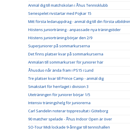
Anmäl dig till matchskolan i Åhus Tennisklubb
Seriespelet rivstartar med Pojkar 15
Mitt första ledaruppdrag - anmäl dig till din första utbildni
Höstens juniorträning - anpassade nya träningstider
Höstens juniorträning börjar den 2/9
Superjuniorer på sommarkurserna
Det finns platser kvar på sommarkurserna
Anmälan till sommarkurser för juniorer här
Åhusduo når ända fram i PS15 i Lund
Tre platser kvar till Prince Camp - anmäl dig
Smakstart för herrlaget i division 3
Uteträningen för juniorer börjar 1/5
Intensiv träningshelg för juniorerna
Carl Sandelin noterar toppresultat i Göteborg
90 matcher spelade - Åhus Indoor Open är över
SO-Tour Midi lockade 9-åringar till tennishallen