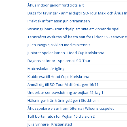
Åhus Indoor genomförd trots allt
Dags för tävlingar - anmäl dig till SO-Tour Maxi och Åhus 
Praktisk information juniorträningen
Winning Chart - Tränarhjälp att hitta ett vinnande spel
Tennisåret avslutas på bästa sätt för Flickor 15 - serievins
Julen invigs självklart med minitennis
Juniorer spelar kanon i Head Cup Karlskrona
Dagens stjärnor - spelarna i SO-Tour
Matchskolan är igång
Klubbresa till Head Cup i Karlskrona
Anmäl dig till SO-Tour Midi lördagen 16/11
Underbar serieavslutning av pojkar 15, lag 1
Hälsningar från träningsläger i Stockholm
Åhusspelare visar framfötterna i Wilsonslutspelet
Tuff bortamatch för Pojkar 15 division 2
Julia vinnare i Kristianstad