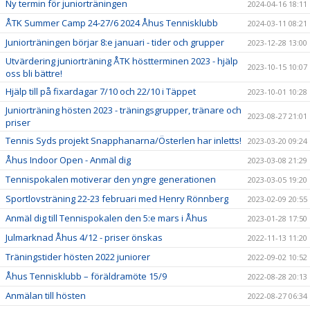
Ny termin för juniorträningen
2024-04-16 18:11
ÅTK Summer Camp 24-27/6 2024 Åhus Tennisklubb
2024-03-11 08:21
Juniorträningen börjar 8:e januari - tider och grupper
2023-12-28 13:00
Utvärdering juniorträning ÅTK höstterminen 2023 - hjälp
2023-10-15 10:07
oss bli bättre!
Hjälp till på fixardagar 7/10 och 22/10 i Täppet
2023-10-01 10:28
Juniorträning hösten 2023 - träningsgrupper, tränare och
2023-08-27 21:01
priser
Tennis Syds projekt Snapphanarna/Österlen har inletts!
2023-03-20 09:24
Åhus Indoor Open - Anmäl dig
2023-03-08 21:29
Tennispokalen motiverar den yngre generationen
2023-03-05 19:20
Sportlovsträning 22-23 februari med Henry Rönnberg
2023-02-09 20:55
Anmäl dig till Tennispokalen den 5:e mars i Åhus
2023-01-28 17:50
Julmarknad Åhus 4/12 - priser önskas
2022-11-13 11:20
Träningstider hösten 2022 juniorer
2022-09-02 10:52
Åhus Tennisklubb – föräldramöte 15/9
2022-08-28 20:13
Anmälan till hösten
2022-08-27 06:34