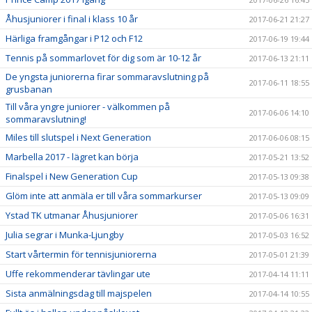
Åhusjuniorer i final i klass 10 år
2017-06-21 21:27
Härliga framgångar i P12 och F12
2017-06-19 19:44
Tennis på sommarlovet för dig som är 10-12 år
2017-06-13 21:11
De yngsta juniorerna firar sommaravslutning på
2017-06-11 18:55
grusbanan
Till våra yngre juniorer - välkommen på
2017-06-06 14:10
sommaravslutning!
Miles till slutspel i Next Generation
2017-06-06 08:15
Marbella 2017 - lägret kan börja
2017-05-21 13:52
Finalspel i New Generation Cup
2017-05-13 09:38
Glöm inte att anmäla er till våra sommarkurser
2017-05-13 09:09
Ystad TK utmanar Åhusjuniorer
2017-05-06 16:31
Julia segrar i Munka-Ljungby
2017-05-03 16:52
Start vårtermin för tennisjuniorerna
2017-05-01 21:39
Uffe rekommenderar tävlingar ute
2017-04-14 11:11
Sista anmälningsdag till majspelen
2017-04-14 10:55