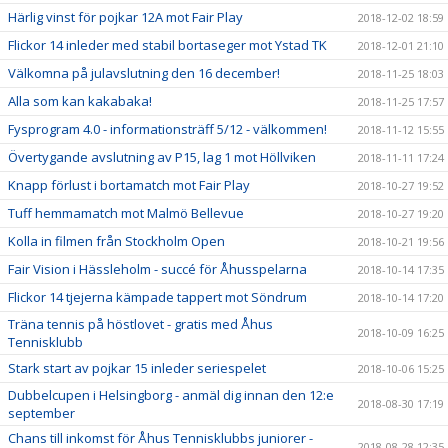
Härlig vinst för pojkar 12A mot Fair Play
2018-12-02 18:59
Flickor 14 inleder med stabil bortaseger mot Ystad TK
2018-12-01 21:10
Välkomna på julavslutning den 16 december!
2018-11-25 18:03
Alla som kan kakabaka!
2018-11-25 17:57
Fysprogram 4.0 - informationsträff 5/12 - välkommen!
2018-11-12 15:55
Övertygande avslutning av P15, lag 1 mot Höllviken
2018-11-11 17:24
Knapp förlust i bortamatch mot Fair Play
2018-10-27 19:52
Tuff hemmamatch mot Malmö Bellevue
2018-10-27 19:20
Kolla in filmen från Stockholm Open
2018-10-21 19:56
Fair Vision i Hässleholm - succé för Åhusspelarna
2018-10-14 17:35
Flickor 14 tjejerna kämpade tappert mot Söndrum
2018-10-14 17:20
Träna tennis på höstlovet - gratis med Åhus
2018-10-09 16:25
Tennisklubb
Stark start av pojkar 15 inleder seriespelet
2018-10-06 15:25
Dubbelcupen i Helsingborg - anmäl dig innan den 12:e
2018-08-30 17:19
september
Chans till inkomst för Åhus Tennisklubbs juniorer -
2018-08-28 12:35