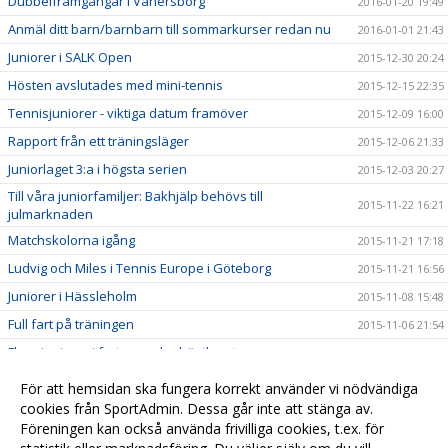
Dubbelframgångar i Vänersborg
2016-01-20 19:49
Anmäl ditt barn/barnbarn till sommarkurser redan nu
2016-01-01 21:43
Juniorer i SALK Open
2015-12-30 20:24
Hösten avslutades med mini-tennis
2015-12-15 22:35
Tennisjuniorer - viktiga datum framöver
2015-12-09 16:00
Rapport från ett träningsläger
2015-12-06 21:33
Juniorlaget 3:a i högsta serien
2015-12-03 20:27
Till våra juniorfamiljer: Bakhjälp behövs till
2015-11-22 16:21
julmarknaden
Matchskolorna igång
2015-11-21 17:18
Ludvig och Miles i Tennis Europe i Göteborg
2015-11-21 16:56
Juniorer i Hässleholm
2015-11-08 15:48
Full fart på träningen
2015-11-06 21:54
Flera juniorer i farten under höstlovet
2015-11-01 14:38
Fint träningsläger i Enebyberg
2015-10-31 20:02
För att hemsidan ska fungera korrekt använder vi nödvändiga
Jämna matcher i Växjö för P-15
cookies från SportAdmin. Dessa går inte att stänga av.
2015-10-18 19:56
Föreningen kan också använda frivilliga cookies, t.ex. för
Säker vinst för P-15
2015-10-17 16:30