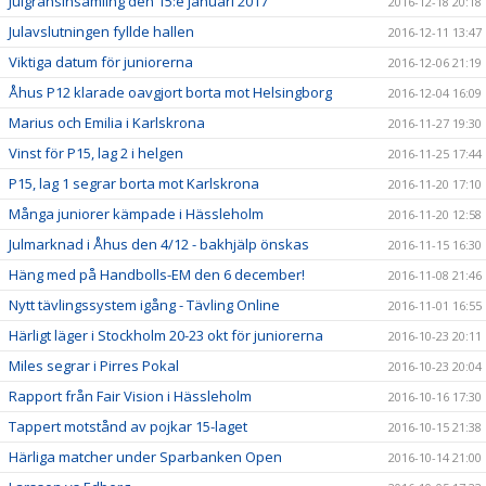
Julgransinsamling den 15:e januari 2017
2016-12-18 20:18
Julavslutningen fyllde hallen
2016-12-11 13:47
Viktiga datum för juniorerna
2016-12-06 21:19
Åhus P12 klarade oavgjort borta mot Helsingborg
2016-12-04 16:09
Marius och Emilia i Karlskrona
2016-11-27 19:30
Vinst för P15, lag 2 i helgen
2016-11-25 17:44
P15, lag 1 segrar borta mot Karlskrona
2016-11-20 17:10
Många juniorer kämpade i Hässleholm
2016-11-20 12:58
Julmarknad i Åhus den 4/12 - bakhjälp önskas
2016-11-15 16:30
Häng med på Handbolls-EM den 6 december!
2016-11-08 21:46
Nytt tävlingssystem igång - Tävling Online
2016-11-01 16:55
Härligt läger i Stockholm 20-23 okt för juniorerna
2016-10-23 20:11
Miles segrar i Pirres Pokal
2016-10-23 20:04
Rapport från Fair Vision i Hässleholm
2016-10-16 17:30
Tappert motstånd av pojkar 15-laget
2016-10-15 21:38
Härliga matcher under Sparbanken Open
2016-10-14 21:00