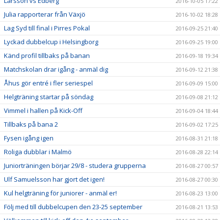
Larsson vs Edberg
2016-10-05 17:22
Julia rapporterar från Växjö
2016-10-02 18:28
Lag Syd till final i Pirres Pokal
2016-09-25 21:40
Lyckad dubbelcup i Helsingborg
2016-09-25 19:00
Känd profil tillbaks på banan
2016-09-18 19:34
Matchskolan drar igång - anmäl dig
2016-09-12 21:38
Åhus gör entré i fler seriespel
2016-09-09 15:00
Helgträning startar på söndag
2016-09-08 21:12
Vimmel i hallen på Kick-Off
2016-09-04 18:44
Tillbaks på bana 2
2016-09-02 17:25
Fysen igång igen
2016-08-31 21:18
Roliga dubblar i Malmö
2016-08-28 22:14
Juniorträningen börjar 29/8 - studera grupperna
2016-08-27 00:57
Ulf Samuelsson har gjort det igen!
2016-08-27 00:30
Kul helgträning för juniorer - anmäl er!
2016-08-23 13:00
Följ med till dubbelcupen den 23-25 september
2016-08-21 13:53