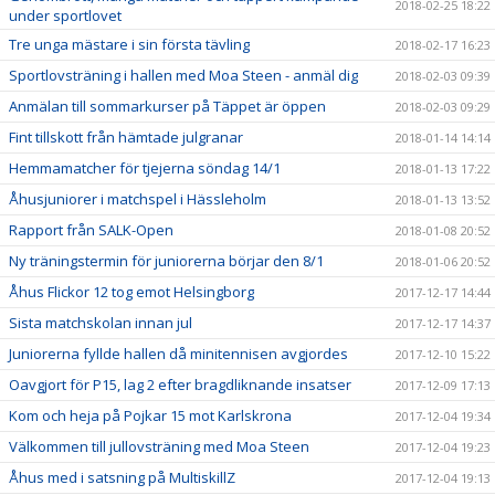
2018-02-25 18:22
under sportlovet
Tre unga mästare i sin första tävling
2018-02-17 16:23
Sportlovsträning i hallen med Moa Steen - anmäl dig
2018-02-03 09:39
Anmälan till sommarkurser på Täppet är öppen
2018-02-03 09:29
Fint tillskott från hämtade julgranar
2018-01-14 14:14
Hemmamatcher för tjejerna söndag 14/1
2018-01-13 17:22
Åhusjuniorer i matchspel i Hässleholm
2018-01-13 13:52
Rapport från SALK-Open
2018-01-08 20:52
Ny träningstermin för juniorerna börjar den 8/1
2018-01-06 20:52
Åhus Flickor 12 tog emot Helsingborg
2017-12-17 14:44
Sista matchskolan innan jul
2017-12-17 14:37
Juniorerna fyllde hallen då minitennisen avgjordes
2017-12-10 15:22
Oavgjort för P15, lag 2 efter bragdliknande insatser
2017-12-09 17:13
Kom och heja på Pojkar 15 mot Karlskrona
2017-12-04 19:34
Välkommen till jullovsträning med Moa Steen
2017-12-04 19:23
Åhus med i satsning på MultiskillZ
2017-12-04 19:13