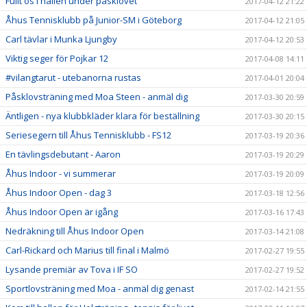
Fullt ös i hallen under påsklovet
2017-04-12 21:22
Åhus Tennisklubb på Junior-SM i Göteborg
2017-04-12 21:05
Carl tävlar i Munka Ljungby
2017-04-12 20:53
Viktig seger för Pojkar 12
2017-04-08 14:11
#vilangtarut - utebanorna rustas
2017-04-01 20:04
Påsklovsträning med Moa Steen - anmäl dig
2017-03-30 20:59
Äntligen - nya klubbkläder klara för beställning
2017-03-30 20:15
Seriesegern till Åhus Tennisklubb - FS12
2017-03-19 20:36
En tävlingsdebutant - Aaron
2017-03-19 20:29
Åhus Indoor - vi summerar
2017-03-19 20:09
Åhus Indoor Open - dag 3
2017-03-18 12:56
Åhus Indoor Open är igång
2017-03-16 17:43
Nedräkning till Åhus Indoor Open
2017-03-14 21:08
Carl-Rickard och Marius till final i Malmö
2017-02-27 19:55
Lysande premiär av Tova i IF SO
2017-02-27 19:52
Sportlovsträning med Moa - anmäl dig genast
2017-02-14 21:55