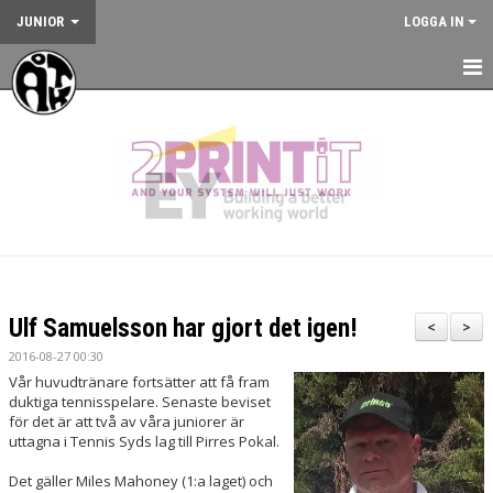
JUNIOR
LOGGA IN
HEM
NYHETER
KALENDER
JUNIORVERKSAMHETEN
VÅRA TRÄNINGSLÄGER
Ulf Samuelsson har gjort det igen!
<
>
VÅRA TÄVLINGAR
2016-08-27 00:30
Vår huvudtränare fortsätter att få fram
KONTAKT
duktiga tennisspelare. Senaste beviset
för det är att två av våra juniorer är
uttagna i Tennis Syds lag till Pirres Pokal.
Det gäller Miles Mahoney (1:a laget) och