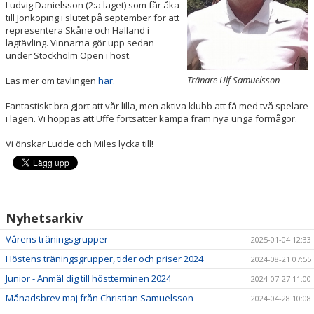
Ludvig Danielsson (2:a laget) som får åka
till Jönköping i slutet på september för att
representera Skåne och Halland i
lagtävling. Vinnarna gör upp sedan
under Stockholm Open i höst.
Tränare Ulf Samuelsson
Läs mer om tävlingen
här.
Fantastiskt bra gjort att vår lilla, men aktiva klubb att få med två spelare
i lagen. Vi hoppas att Uffe fortsätter kämpa fram nya unga förmågor.
Vi önskar Ludde och Miles lycka till!
Nyhetsarkiv
Vårens träningsgrupper
2025-01-04 12:33
Höstens träningsgrupper, tider och priser 2024
2024-08-21 07:55
Junior - Anmäl dig till höstterminen 2024
2024-07-27 11:00
Månadsbrev maj från Christian Samuelsson
2024-04-28 10:08