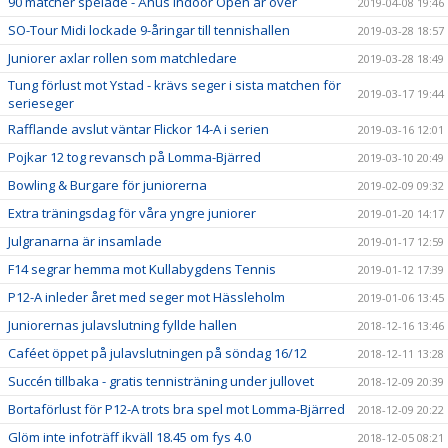
90 matcher spelade - Åhus Indoor Open är över
2019-04-08 19:46
SO-Tour Midi lockade 9-åringar till tennishallen
2019-03-28 18:57
Juniorer axlar rollen som matchledare
2019-03-28 18:49
Tung förlust mot Ystad - krävs seger i sista matchen för
2019-03-17 19:44
serieseger
Rafflande avslut väntar Flickor 14-A i serien
2019-03-16 12:01
Pojkar 12 tog revansch på Lomma-Bjärred
2019-03-10 20:49
Bowling & Burgare för juniorerna
2019-02-09 09:32
Extra träningsdag för våra yngre juniorer
2019-01-20 14:17
Julgranarna är insamlade
2019-01-17 12:59
F14 segrar hemma mot Kullabygdens Tennis
2019-01-12 17:39
P12-A inleder året med seger mot Hässleholm
2019-01-06 13:45
Juniorernas julavslutning fyllde hallen
2018-12-16 13:46
Caféet öppet på julavslutningen på söndag 16/12
2018-12-11 13:28
Succén tillbaka - gratis tennisträning under jullovet
2018-12-09 20:39
Bortaförlust för P12-A trots bra spel mot Lomma-Bjärred
2018-12-09 20:22
Glöm inte infoträff ikväll 18.45 om fys 4.0
2018-12-05 08:21