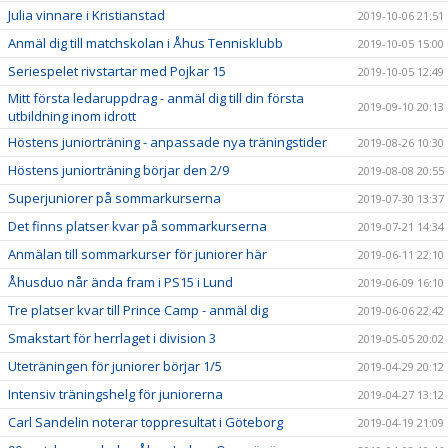
Julia vinnare i Kristianstad
2019-10-06 21:51
Anmäl dig till matchskolan i Åhus Tennisklubb
2019-10-05 15:00
Seriespelet rivstartar med Pojkar 15
2019-10-05 12:49
Mitt första ledaruppdrag - anmäl dig till din första
2019-09-10 20:13
utbildning inom idrott
Höstens juniorträning - anpassade nya träningstider
2019-08-26 10:30
Höstens juniorträning börjar den 2/9
2019-08-08 20:55
Superjuniorer på sommarkurserna
2019-07-30 13:37
Det finns platser kvar på sommarkurserna
2019-07-21 14:34
Anmälan till sommarkurser för juniorer här
2019-06-11 22:10
Åhusduo når ända fram i PS15 i Lund
2019-06-09 16:10
Tre platser kvar till Prince Camp - anmäl dig
2019-06-06 22:42
Smakstart för herrlaget i division 3
2019-05-05 20:02
Uteträningen för juniorer börjar 1/5
2019-04-29 20:12
Intensiv träningshelg för juniorerna
2019-04-27 13:12
Carl Sandelin noterar toppresultat i Göteborg
2019-04-19 21:09