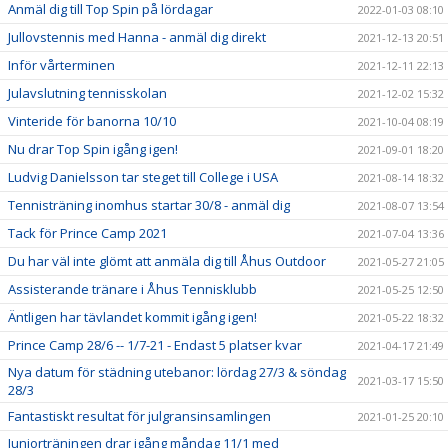
Anmäl dig till Top Spin på lördagar
2022-01-03 08:10
Jullovstennis med Hanna - anmäl dig direkt
2021-12-13 20:51
Inför vårterminen
2021-12-11 22:13
Julavslutning tennisskolan
2021-12-02 15:32
Vinteride för banorna 10/10
2021-10-04 08:19
Nu drar Top Spin igång igen!
2021-09-01 18:20
Ludvig Danielsson tar steget till College i USA
2021-08-14 18:32
Tennisträning inomhus startar 30/8 - anmäl dig
2021-08-07 13:54
Tack för Prince Camp 2021
2021-07-04 13:36
Du har väl inte glömt att anmäla dig till Åhus Outdoor
2021-05-27 21:05
Assisterande tränare i Åhus Tennisklubb
2021-05-25 12:50
Äntligen har tävlandet kommit igång igen!
2021-05-22 18:32
Prince Camp 28/6 -- 1/7-21 - Endast 5 platser kvar
2021-04-17 21:49
Nya datum för städning utebanor: lördag 27/3 & söndag
2021-03-17 15:50
28/3
Fantastiskt resultat för julgransinsamlingen
2021-01-25 20:10
Juniorträningen drar igång måndag 11/1 med