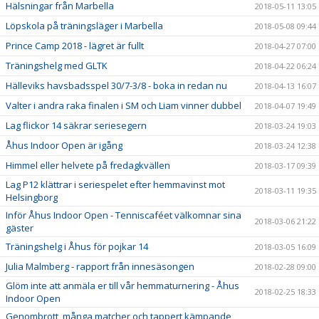
Hälsningar från Marbella
2018-05-11 13:05
Löpskola på träningsläger i Marbella
2018-05-08 09:44
Prince Camp 2018 - lägret är fullt
2018-04-27 07:00
Träningshelg med GLTK
2018-04-22 06:24
Hälleviks havsbadsspel 30/7-3/8 - boka in redan nu
2018-04-13 16:07
Valter i andra raka finalen i SM och Liam vinner dubbel
2018-04-07 19:49
Lag flickor 14 säkrar seriesegern
2018-03-24 19:03
Åhus Indoor Open är igång
2018-03-24 12:38
Himmel eller helvete på fredagkvällen
2018-03-17 09:39
Lag P12 klättrar i seriespelet efter hemmavinst mot
2018-03-11 19:35
Helsingborg
Inför Åhus Indoor Open - Tenniscaféet välkomnar sina
2018-03-06 21:22
gäster
Träningshelg i Åhus för pojkar 14
2018-03-05 16:09
Julia Malmberg - rapport från innesäsongen
2018-02-28 09:00
Glöm inte att anmäla er till vår hemmaturnering - Åhus
2018-02-25 18:33
Indoor Open
Genombrott, många matcher och tappert kämpande