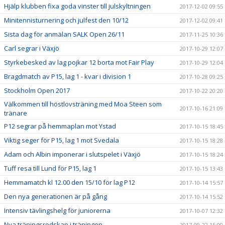
Hjälp klubben fixa goda vinster till julskyltningen
2017-12-02 09:55
Minitennisturnering och julfest den 10/12
2017-12-02 09:41
Sista dag för anmälan SALK Open 26/11
2017-11-25 10:36
Carl segrar i Växjö
2017-10-29 12:07
Styrkebesked av lag pojkar 12 borta mot Fair Play
2017-10-29 12:04
Bragdmatch av P15, lag 1 - kvar i division 1
2017-10-28 09:25
Stockholm Open 2017
2017-10-22 20:20
Välkommen till höstlovsträning med Moa Steen som
2017-10-16 21:09
tränare
P12 segrar på hemmaplan mot Ystad
2017-10-15 18:45
Viktig seger för P15, lag 1 mot Svedala
2017-10-15 18:28
Adam och Albin imponerar i slutspelet i Växjö
2017-10-15 18:24
Tuff resa till Lund för P15, lag 1
2017-10-15 13:43
Hemmamatch kl 12.00 den 15/10 för lag P12
2017-10-14 15:57
Den nya generationen är på gång
2017-10-14 15:52
Intensiv tävlingshelg för juniorerna
2017-10-07 12:32
Nya träningsredskap i träningen
2017-09-22 15:00