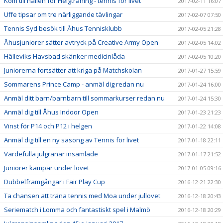
Kom till hallen för Helgträning - tennis för livet
2017-02-11 16:07
Uffe tipsar om tre närliggande tävlingar
2017-02-07 07:50
Tennis Syd besök till Åhus Tennisklubb
2017-02-05 21:28
Åhusjuniorer sätter avtryck på Creative Army Open
2017-02-05 14:02
Hälleviks Havsbad skänker medicinlåda
2017-02-05 10:20
Juniorerna fortsätter att kriga på Matchskolan
2017-01-27 15:59
Sommarens Prince Camp - anmäl dig redan nu
2017-01-24 16:00
Anmäl ditt barn/barnbarn till sommarkurser redan nu
2017-01-24 15:30
Anmäl dig till Åhus Indoor Open
2017-01-23 21:23
Vinst för P14 och P12 i helgen
2017-01-22 14:08
Anmäl dig till en ny säsong av Tennis för livet
2017-01-18 22:11
Värdefulla julgranar insamlade
2017-01-17 21:52
Juniorer kämpar under lovet
2017-01-05 09:16
Dubbelframgångar i Fair Play Cup
2016-12-21 22:30
Ta chansen att träna tennis med Moa under jullovet
2016-12-18 20:43
Seriematch i Lomma och fantastiskt spel i Malmö
2016-12-18 20:29