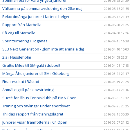
Sommarfest för våra yngsta juniorer
2016-05-28 21:39
Välkomna på sommaravslutning den 28:e maj
2016-05-15 21:55
Rekordmånga juniorer i farten i helgen
2016-05-15 21:19
Rapport från Marbella
2016-05-08 21:25
På väg till Marbella
2016-04-30 12:26
Sprintturnering i Höganäs
2016-04-16 16:38
SEB Next Generation - glöm inte att anmäla dig
2016-04-10 15:03
2:a i Hässleholm
2016-04-08 22:31
Grattis Miles till SM-guld i dubbel!
2016-04-06 17:13
Många Åhusjuniorer till SM i Göteborg
2016-03-24 21:17
Fina resultat i Båstad
2016-03-19 20:25
Anmäl dig till påsklovsträning!
2016-03-17 21:16
Succé för Åhus Tennisklubb på PMA Open
2016-03-06 19:32
Träning och tävlingar under sportlovet
2016-02-25 20:25
Thildas rapport från träningslägret
2016-02-15 05:30
Juniorer visar framfötterna i C4 Open
2016-02-07 21:12