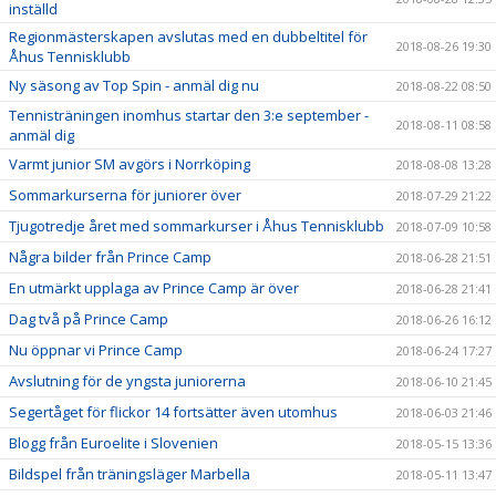
inställd
Regionmästerskapen avslutas med en dubbeltitel för
2018-08-26 19:30
Åhus Tennisklubb
Ny säsong av Top Spin - anmäl dig nu
2018-08-22 08:50
Tennisträningen inomhus startar den 3:e september -
2018-08-11 08:58
anmäl dig
Varmt junior SM avgörs i Norrköping
2018-08-08 13:28
Sommarkurserna för juniorer över
2018-07-29 21:22
Tjugotredje året med sommarkurser i Åhus Tennisklubb
2018-07-09 10:58
Några bilder från Prince Camp
2018-06-28 21:51
En utmärkt upplaga av Prince Camp är över
2018-06-28 21:41
Dag två på Prince Camp
2018-06-26 16:12
Nu öppnar vi Prince Camp
2018-06-24 17:27
Avslutning för de yngsta juniorerna
2018-06-10 21:45
Segertåget för flickor 14 fortsätter även utomhus
2018-06-03 21:46
Blogg från Euroelite i Slovenien
2018-05-15 13:36
Bildspel från träningsläger Marbella
2018-05-11 13:47