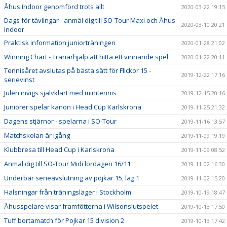
Åhus Indoor genomförd trots allt
2020-03-22 19:15
Dags för tävlingar - anmäl dig till SO-Tour Maxi och Åhus
2020-03-10 20:21
Indoor
Praktisk information juniorträningen
2020-01-28 21:02
Winning Chart - Tränarhjälp att hitta ett vinnande spel
2020-01-22 20:11
Tennisåret avslutas på bästa sätt för Flickor 15 -
2019-12-22 17:16
serievinst
Julen invigs självklart med minitennis
2019-12-15 20:16
Juniorer spelar kanon i Head Cup Karlskrona
2019-11-25 21:32
Dagens stjärnor - spelarna i SO-Tour
2019-11-16 13:57
Matchskolan är igång
2019-11-09 19:19
Klubbresa till Head Cup i Karlskrona
2019-11-09 08:52
Anmäl dig till SO-Tour Midi lördagen 16/11
2019-11-02 16:30
Underbar serieavslutning av pojkar 15, lag 1
2019-11-02 15:20
Hälsningar från träningsläger i Stockholm
2019-10-19 18:47
Åhusspelare visar framfötterna i Wilsonslutspelet
2019-10-13 17:50
Tuff bortamatch för Pojkar 15 division 2
2019-10-13 17:42