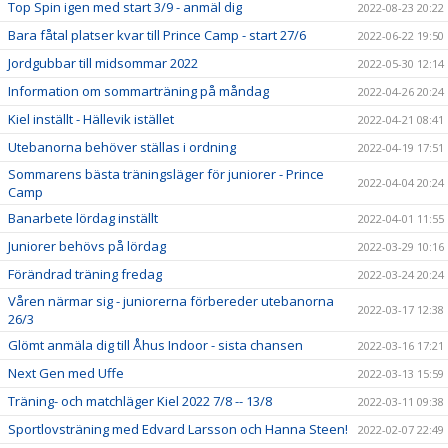
Top Spin igen med start 3/9 - anmäl dig
2022-08-23 20:22
Bara fåtal platser kvar till Prince Camp - start 27/6
2022-06-22 19:50
Jordgubbar till midsommar 2022
2022-05-30 12:14
Information om sommarträning på måndag
2022-04-26 20:24
Kiel inställt - Hällevik istället
2022-04-21 08:41
Utebanorna behöver ställas i ordning
2022-04-19 17:51
Sommarens bästa träningsläger för juniorer - Prince
2022-04-04 20:24
Camp
Banarbete lördag inställt
2022-04-01 11:55
Juniorer behövs på lördag
2022-03-29 10:16
Förändrad träning fredag
2022-03-24 20:24
Våren närmar sig - juniorerna förbereder utebanorna
2022-03-17 12:38
26/3
Glömt anmäla dig till Åhus Indoor - sista chansen
2022-03-16 17:21
Next Gen med Uffe
2022-03-13 15:59
Träning- och matchläger Kiel 2022 7/8 -- 13/8
2022-03-11 09:38
Sportlovsträning med Edvard Larsson och Hanna Steen!
2022-02-07 22:49