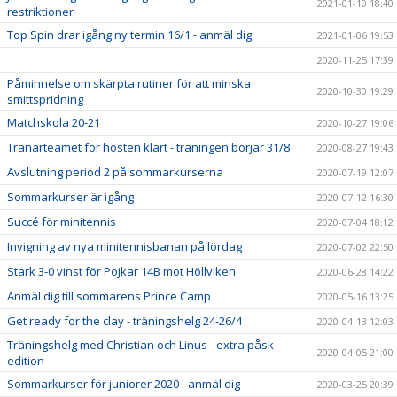
2021-01-10 18:40
restriktioner
Top Spin drar igång ny termin 16/1 - anmäl dig
2021-01-06 19:53
2020-11-25 17:39
Påminnelse om skärpta rutiner för att minska
2020-10-30 19:29
smittspridning
Matchskola 20-21
2020-10-27 19:06
Tränarteamet för hösten klart - träningen börjar 31/8
2020-08-27 19:43
Avslutning period 2 på sommarkurserna
2020-07-19 12:07
Sommarkurser är igång
2020-07-12 16:30
Succé för minitennis
2020-07-04 18:12
Invigning av nya minitennisbanan på lördag
2020-07-02 22:50
Stark 3-0 vinst för Pojkar 14B mot Höllviken
2020-06-28 14:22
Anmäl dig till sommarens Prince Camp
2020-05-16 13:25
Get ready for the clay - träningshelg 24-26/4
2020-04-13 12:03
Träningshelg med Christian och Linus - extra påsk
2020-04-05 21:00
edition
Sommarkurser för juniorer 2020 - anmäl dig
2020-03-25 20:39