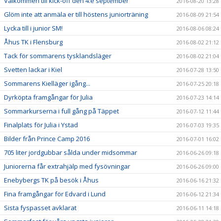
Välkommen till kick-off den 4:e september
2016-08-20 13:28
Glöm inte att anmäla er till höstens juniorträning
2016-08-09 21:54
Lycka till i junior SM!
2016-08-06 08:24
Åhus TK i Flensburg
2016-08-02 21:12
Tack för sommarens tysklandsläger
2016-08-02 21:04
Svetten lackar i Kiel
2016-07-28 13:50
Sommarens Kielläger igång...
2016-07-25 20:18
Dyrköpta framgångar för Julia
2016-07-23 14:14
Sommarkurserna i full gång på Täppet
2016-07-12 11:44
Finalplats för Julia i Ystad
2016-07-03 19:35
Bilder från Prince Camp 2016
2016-07-01 16:02
705 liter jordgubbar sålda under midsommar
2016-06-26 09:18
Juniorerna får extrahjälp med fysövningar
2016-06-26 09:00
Enebybergs TK på besök i Åhus
2016-06-16 21:32
Fina framgångar för Edvard i Lund
2016-06-12 21:34
Sista fyspasset avklarat
2016-06-11 14:18