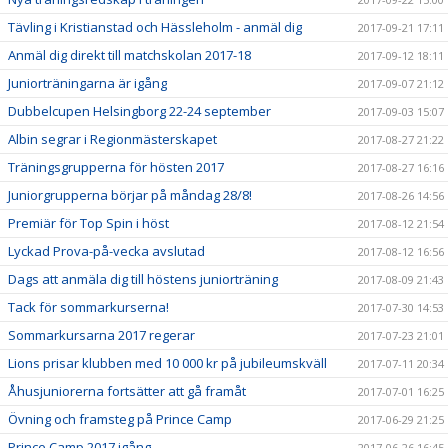
Tävling i Kristianstad och Hässleholm - anmäl dig
2017-09-21 17:11
Anmäl dig direkt till matchskolan 2017-18
2017-09-12 18:11
Juniorträningarna är igång
2017-09-07 21:12
Dubbelcupen Helsingborg 22-24 september
2017-09-03 15:07
Albin segrar i Regionmästerskapet
2017-08-27 21:22
Träningsgrupperna för hösten 2017
2017-08-27 16:16
Juniorgrupperna börjar på måndag 28/8!
2017-08-26 14:56
Premiär för Top Spin i höst
2017-08-12 21:54
Lyckad Prova-på-vecka avslutad
2017-08-12 16:56
Dags att anmäla dig till höstens juniorträning
2017-08-09 21:43
Tack för sommarkurserna!
2017-07-30 14:53
Sommarkursarna 2017 regerar
2017-07-23 21:01
Lions prisar klubben med 10 000 kr på jubileumskväll
2017-07-11 20:34
Åhusjuniorerna fortsätter att gå framåt
2017-07-01 16:25
Övning och framsteg på Prince Camp
2017-06-29 21:25
Prince Camp 2017 igång
2017-06-26 16:45