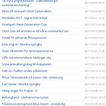
Till våra yngre juniorer - välkommen på
2017-06-06 14:10
sommaravslutning!
Miles till slutspel i Next Generation
2017-06-06 08:15
Marbella 2017 - lägret kan börja
2017-05-21 13:52
Finalspel i New Generation Cup
2017-05-13 09:38
Glöm inte att anmäla er till våra sommarkurser
2017-05-13 09:09
Ystad TK utmanar Åhusjuniorer
2017-05-06 16:31
Julia segrar i Munka-Ljungby
2017-05-03 16:52
Start vårtermin för tennisjuniorerna
2017-05-01 21:39
Uffe rekommenderar tävlingar ute
2017-04-14 11:11
Sista anmälningsdag till majspelen
2017-04-14 10:55
Fullt ös i hallen under påsklovet
2017-04-12 21:22
Åhus Tennisklubb på Junior-SM i Göteborg
2017-04-12 21:05
Carl tävlar i Munka Ljungby
2017-04-12 20:53
Viktig seger för Pojkar 12
2017-04-08 14:11
#vilangtarut - utebanorna rustas
2017-04-01 20:04
Påsklovsträning med Moa Steen - anmäl dig
2017-03-30 20:59