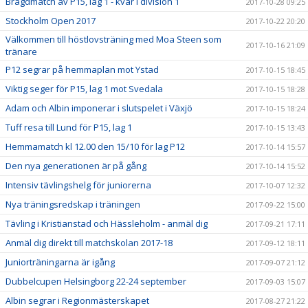
Bragdmatch av P15, lag 1 - kvar i division 1
2017-10-28 09:25
Stockholm Open 2017
2017-10-22 20:20
Välkommen till höstlovsträning med Moa Steen som
2017-10-16 21:09
tränare
P12 segrar på hemmaplan mot Ystad
2017-10-15 18:45
Viktig seger för P15, lag 1 mot Svedala
2017-10-15 18:28
Adam och Albin imponerar i slutspelet i Växjö
2017-10-15 18:24
Tuff resa till Lund för P15, lag 1
2017-10-15 13:43
Hemmamatch kl 12.00 den 15/10 för lag P12
2017-10-14 15:57
Den nya generationen är på gång
2017-10-14 15:52
Intensiv tävlingshelg för juniorerna
2017-10-07 12:32
Nya träningsredskap i träningen
2017-09-22 15:00
Tävling i Kristianstad och Hässleholm - anmäl dig
2017-09-21 17:11
Anmäl dig direkt till matchskolan 2017-18
2017-09-12 18:11
Juniorträningarna är igång
2017-09-07 21:12
Dubbelcupen Helsingborg 22-24 september
2017-09-03 15:07
Albin segrar i Regionmästerskapet
2017-08-27 21:22