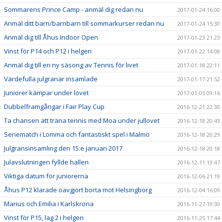
Sommarens Prince Camp - anmäl dig redan nu
2017-01-24 16:00
Anmäl ditt barn/barnbarn till sommarkurser redan nu
2017-01-24 15:30
Anmäl dig till Åhus Indoor Open
2017-01-23 21:23
Vinst för P14 och P12 i helgen
2017-01-22 14:08
Anmäl dig till en ny säsong av Tennis för livet
2017-01-18 22:11
Värdefulla julgranar insamlade
2017-01-17 21:52
Juniorer kämpar under lovet
2017-01-05 09:16
Dubbelframgångar i Fair Play Cup
2016-12-21 22:30
Ta chansen att träna tennis med Moa under jullovet
2016-12-18 20:43
Seriematch i Lomma och fantastiskt spel i Malmö
2016-12-18 20:29
Julgransinsamling den 15:e januari 2017
2016-12-18 20:18
Julavslutningen fyllde hallen
2016-12-11 13:47
Viktiga datum för juniorerna
2016-12-06 21:19
Åhus P12 klarade oavgjort borta mot Helsingborg
2016-12-04 16:09
Marius och Emilia i Karlskrona
2016-11-27 19:30
Vinst för P15, lag 2 i helgen
2016-11-25 17:44