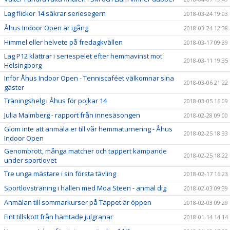
Lag flickor 14 säkrar seriesegern
2018-03-24 19:03
Åhus Indoor Open är igång
2018-03-24 12:38
Himmel eller helvete på fredagkvällen
2018-03-17 09:39
Lag P12 klättrar i seriespelet efter hemmavinst mot
2018-03-11 19:35
Helsingborg
Inför Åhus Indoor Open - Tenniscaféet välkomnar sina
2018-03-06 21:22
gäster
Träningshelg i Åhus för pojkar 14
2018-03-05 16:09
Julia Malmberg - rapport från innesäsongen
2018-02-28 09:00
Glöm inte att anmäla er till vår hemmaturnering - Åhus
2018-02-25 18:33
Indoor Open
Genombrott, många matcher och tappert kämpande
2018-02-25 18:22
under sportlovet
Tre unga mästare i sin första tävling
2018-02-17 16:23
Sportlovsträning i hallen med Moa Steen - anmäl dig
2018-02-03 09:39
Anmälan till sommarkurser på Täppet är öppen
2018-02-03 09:29
Fint tillskott från hämtade julgranar
2018-01-14 14:14