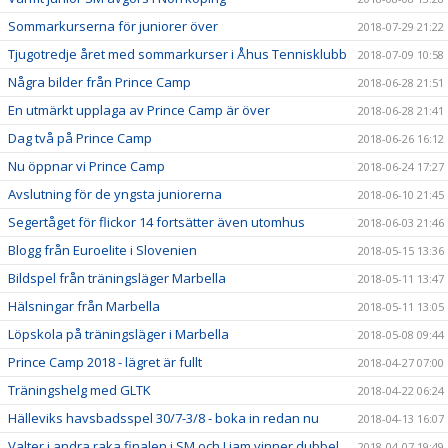
Sommarkurserna för juniorer över
2018-07-29 21:22
Tjugotredje året med sommarkurser i Åhus Tennisklubb
2018-07-09 10:58
Några bilder från Prince Camp
2018-06-28 21:51
En utmärkt upplaga av Prince Camp är över
2018-06-28 21:41
Dag två på Prince Camp
2018-06-26 16:12
Nu öppnar vi Prince Camp
2018-06-24 17:27
Avslutning för de yngsta juniorerna
2018-06-10 21:45
Segertåget för flickor 14 fortsätter även utomhus
2018-06-03 21:46
Blogg från Euroelite i Slovenien
2018-05-15 13:36
Bildspel från träningsläger Marbella
2018-05-11 13:47
Hälsningar från Marbella
2018-05-11 13:05
Löpskola på träningsläger i Marbella
2018-05-08 09:44
Prince Camp 2018 - lägret är fullt
2018-04-27 07:00
Träningshelg med GLTK
2018-04-22 06:24
Hälleviks havsbadsspel 30/7-3/8 - boka in redan nu
2018-04-13 16:07
Valter i andra raka finalen i SM och Liam vinner dubbel
2018-04-07 19:49