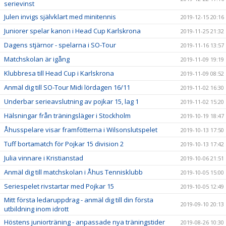
serievinst
Julen invigs självklart med minitennis
2019-12-15 20:16
Juniorer spelar kanon i Head Cup Karlskrona
2019-11-25 21:32
Dagens stjärnor - spelarna i SO-Tour
2019-11-16 13:57
Matchskolan är igång
2019-11-09 19:19
Klubbresa till Head Cup i Karlskrona
2019-11-09 08:52
Anmäl dig till SO-Tour Midi lördagen 16/11
2019-11-02 16:30
Underbar serieavslutning av pojkar 15, lag 1
2019-11-02 15:20
Hälsningar från träningsläger i Stockholm
2019-10-19 18:47
Åhusspelare visar framfötterna i Wilsonslutspelet
2019-10-13 17:50
Tuff bortamatch för Pojkar 15 division 2
2019-10-13 17:42
Julia vinnare i Kristianstad
2019-10-06 21:51
Anmäl dig till matchskolan i Åhus Tennisklubb
2019-10-05 15:00
Seriespelet rivstartar med Pojkar 15
2019-10-05 12:49
Mitt första ledaruppdrag - anmäl dig till din första
2019-09-10 20:13
utbildning inom idrott
Höstens juniorträning - anpassade nya träningstider
2019-08-26 10:30