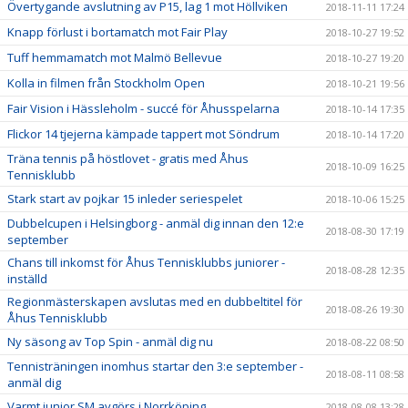
Övertygande avslutning av P15, lag 1 mot Höllviken
2018-11-11 17:24
Knapp förlust i bortamatch mot Fair Play
2018-10-27 19:52
Tuff hemmamatch mot Malmö Bellevue
2018-10-27 19:20
Kolla in filmen från Stockholm Open
2018-10-21 19:56
Fair Vision i Hässleholm - succé för Åhusspelarna
2018-10-14 17:35
Flickor 14 tjejerna kämpade tappert mot Söndrum
2018-10-14 17:20
Träna tennis på höstlovet - gratis med Åhus
2018-10-09 16:25
Tennisklubb
Stark start av pojkar 15 inleder seriespelet
2018-10-06 15:25
Dubbelcupen i Helsingborg - anmäl dig innan den 12:e
2018-08-30 17:19
september
Chans till inkomst för Åhus Tennisklubbs juniorer -
2018-08-28 12:35
inställd
Regionmästerskapen avslutas med en dubbeltitel för
2018-08-26 19:30
Åhus Tennisklubb
Ny säsong av Top Spin - anmäl dig nu
2018-08-22 08:50
Tennisträningen inomhus startar den 3:e september -
2018-08-11 08:58
anmäl dig
Varmt junior SM avgörs i Norrköping
2018-08-08 13:28