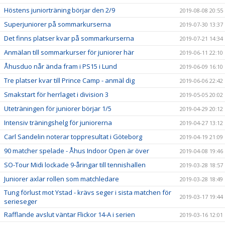
Höstens juniorträning börjar den 2/9
2019-08-08 20:55
Superjuniorer på sommarkurserna
2019-07-30 13:37
Det finns platser kvar på sommarkurserna
2019-07-21 14:34
Anmälan till sommarkurser för juniorer här
2019-06-11 22:10
Åhusduo når ända fram i PS15 i Lund
2019-06-09 16:10
Tre platser kvar till Prince Camp - anmäl dig
2019-06-06 22:42
Smakstart för herrlaget i division 3
2019-05-05 20:02
Uteträningen för juniorer börjar 1/5
2019-04-29 20:12
Intensiv träningshelg för juniorerna
2019-04-27 13:12
Carl Sandelin noterar toppresultat i Göteborg
2019-04-19 21:09
90 matcher spelade - Åhus Indoor Open är över
2019-04-08 19:46
SO-Tour Midi lockade 9-åringar till tennishallen
2019-03-28 18:57
Juniorer axlar rollen som matchledare
2019-03-28 18:49
Tung förlust mot Ystad - krävs seger i sista matchen för
2019-03-17 19:44
serieseger
Rafflande avslut väntar Flickor 14-A i serien
2019-03-16 12:01