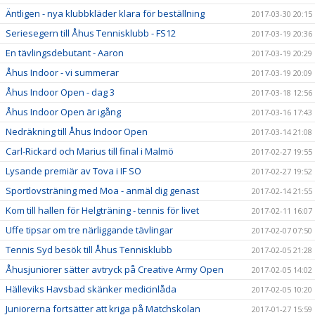
Äntligen - nya klubbkläder klara för beställning
2017-03-30 20:15
Seriesegern till Åhus Tennisklubb - FS12
2017-03-19 20:36
En tävlingsdebutant - Aaron
2017-03-19 20:29
Åhus Indoor - vi summerar
2017-03-19 20:09
Åhus Indoor Open - dag 3
2017-03-18 12:56
Åhus Indoor Open är igång
2017-03-16 17:43
Nedräkning till Åhus Indoor Open
2017-03-14 21:08
Carl-Rickard och Marius till final i Malmö
2017-02-27 19:55
Lysande premiär av Tova i IF SO
2017-02-27 19:52
Sportlovsträning med Moa - anmäl dig genast
2017-02-14 21:55
Kom till hallen för Helgträning - tennis för livet
2017-02-11 16:07
Uffe tipsar om tre närliggande tävlingar
2017-02-07 07:50
Tennis Syd besök till Åhus Tennisklubb
2017-02-05 21:28
Åhusjuniorer sätter avtryck på Creative Army Open
2017-02-05 14:02
Hälleviks Havsbad skänker medicinlåda
2017-02-05 10:20
Juniorerna fortsätter att kriga på Matchskolan
2017-01-27 15:59