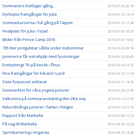
Sommarens Kielläger igång...
2016-07-25 20:18
Dyrköpta framgångar för Julia
2016-07-23 14:14
Sommarkurserna i full gång på Täppet
2016-07-12 11:44
Finalplats för Julia i Ystad
2016-07-03 19:35
Bilder från Prince Camp 2016
2016-07-01 16:02
705 liter jordgubbar sålda under midsommar
2016-06-26 09:18
Juniorerna får extrahjälp med fysövningar
2016-06-26 09:00
Enebybergs TK på besök i Åhus
2016-06-16 21:32
Fina framgångar för Edvard i Lund
2016-06-12 21:34
Sista fyspasset avklarat
2016-06-11 14:18
Sommarfest för våra yngsta juniorer
2016-05-28 21:39
Välkomna på sommaravslutning den 28:e maj
2016-05-15 21:55
Rekordmånga juniorer i farten i helgen
2016-05-15 21:19
Rapport från Marbella
2016-05-08 21:25
På väg till Marbella
2016-04-30 12:26
Sprintturnering i Höganäs
2016-04-16 16:38