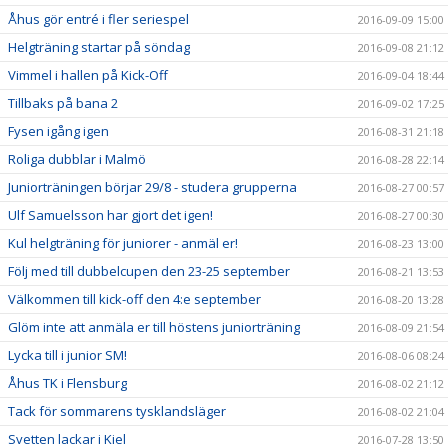
Åhus gör entré i fler seriespel
2016-09-09 15:00
Helgträning startar på söndag
2016-09-08 21:12
Vimmel i hallen på Kick-Off
2016-09-04 18:44
Tillbaks på bana 2
2016-09-02 17:25
Fysen igång igen
2016-08-31 21:18
Roliga dubblar i Malmö
2016-08-28 22:14
Juniorträningen börjar 29/8 - studera grupperna
2016-08-27 00:57
Ulf Samuelsson har gjort det igen!
2016-08-27 00:30
Kul helgträning för juniorer - anmäl er!
2016-08-23 13:00
Följ med till dubbelcupen den 23-25 september
2016-08-21 13:53
Välkommen till kick-off den 4:e september
2016-08-20 13:28
Glöm inte att anmäla er till höstens juniorträning
2016-08-09 21:54
Lycka till i junior SM!
2016-08-06 08:24
Åhus TK i Flensburg
2016-08-02 21:12
Tack för sommarens tysklandsläger
2016-08-02 21:04
Svetten lackar i Kiel
2016-07-28 13:50