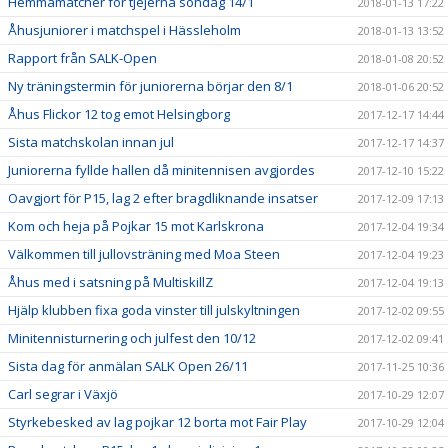
Hemmamatcher för tjejerna söndag 14/1
2018-01-13 17:22
Åhusjuniorer i matchspel i Hässleholm
2018-01-13 13:52
Rapport från SALK-Open
2018-01-08 20:52
Ny träningstermin för juniorerna börjar den 8/1
2018-01-06 20:52
Åhus Flickor 12 tog emot Helsingborg
2017-12-17 14:44
Sista matchskolan innan jul
2017-12-17 14:37
Juniorerna fyllde hallen då minitennisen avgjordes
2017-12-10 15:22
Oavgjort för P15, lag 2 efter bragdliknande insatser
2017-12-09 17:13
Kom och heja på Pojkar 15 mot Karlskrona
2017-12-04 19:34
Välkommen till jullovsträning med Moa Steen
2017-12-04 19:23
Åhus med i satsning på MultiskillZ
2017-12-04 19:13
Hjälp klubben fixa goda vinster till julskyltningen
2017-12-02 09:55
Minitennisturnering och julfest den 10/12
2017-12-02 09:41
Sista dag för anmälan SALK Open 26/11
2017-11-25 10:36
Carl segrar i Växjö
2017-10-29 12:07
Styrkebesked av lag pojkar 12 borta mot Fair Play
2017-10-29 12:04