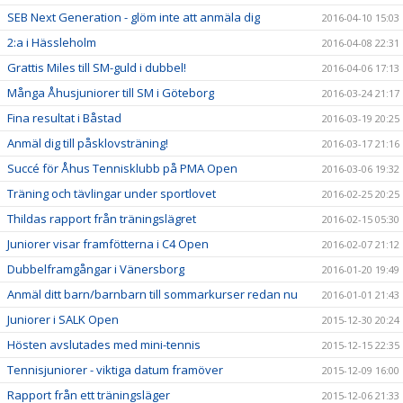
SEB Next Generation - glöm inte att anmäla dig
2016-04-10 15:03
2:a i Hässleholm
2016-04-08 22:31
Grattis Miles till SM-guld i dubbel!
2016-04-06 17:13
Många Åhusjuniorer till SM i Göteborg
2016-03-24 21:17
Fina resultat i Båstad
2016-03-19 20:25
Anmäl dig till påsklovsträning!
2016-03-17 21:16
Succé för Åhus Tennisklubb på PMA Open
2016-03-06 19:32
Träning och tävlingar under sportlovet
2016-02-25 20:25
Thildas rapport från träningslägret
2016-02-15 05:30
Juniorer visar framfötterna i C4 Open
2016-02-07 21:12
Dubbelframgångar i Vänersborg
2016-01-20 19:49
Anmäl ditt barn/barnbarn till sommarkurser redan nu
2016-01-01 21:43
Juniorer i SALK Open
2015-12-30 20:24
Hösten avslutades med mini-tennis
2015-12-15 22:35
Tennisjuniorer - viktiga datum framöver
2015-12-09 16:00
Rapport från ett träningsläger
2015-12-06 21:33