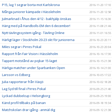
P15, lag 1 segrar borta mot Karlskrona
2016-11-20 17:10
Många juniorer kämpade i Hässleholm
2016-11-20 12:58
Julmarknad i Åhus den 4/12 - bakhjälp önskas
2016-11-15 16:30
Häng med på Handbolls-EM den 6 december!
2016-11-08 21:46
Nytt tävlingssystem igång - Tävling Online
2016-11-01 16:55
Härligt läger i Stockholm 20-23 okt för juniorerna
2016-10-23 20:11
Miles segrar i Pirres Pokal
2016-10-23 20:04
Rapport från Fair Vision i Hässleholm
2016-10-16 17:30
Tappert motstånd av pojkar 15-laget
2016-10-15 21:38
Härliga matcher under Sparbanken Open
2016-10-14 21:00
Larsson vs Edberg
2016-10-05 17:22
Julia rapporterar från Växjö
2016-10-02 18:28
Lag Syd till final i Pirres Pokal
2016-09-25 21:40
Lyckad dubbelcup i Helsingborg
2016-09-25 19:00
Känd profil tillbaks på banan
2016-09-18 19:34
Matchskolan drar igång - anmäl dig
2016-09-12 21:38