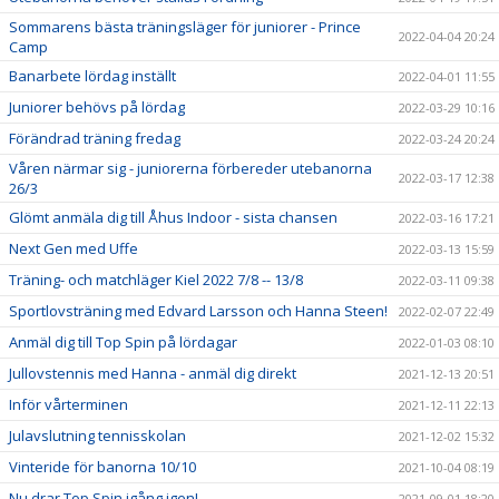
Sommarens bästa träningsläger för juniorer - Prince
2022-04-04 20:24
Camp
Banarbete lördag inställt
2022-04-01 11:55
Juniorer behövs på lördag
2022-03-29 10:16
Förändrad träning fredag
2022-03-24 20:24
Våren närmar sig - juniorerna förbereder utebanorna
2022-03-17 12:38
26/3
Glömt anmäla dig till Åhus Indoor - sista chansen
2022-03-16 17:21
Next Gen med Uffe
2022-03-13 15:59
Träning- och matchläger Kiel 2022 7/8 -- 13/8
2022-03-11 09:38
Sportlovsträning med Edvard Larsson och Hanna Steen!
2022-02-07 22:49
Anmäl dig till Top Spin på lördagar
2022-01-03 08:10
Jullovstennis med Hanna - anmäl dig direkt
2021-12-13 20:51
Inför vårterminen
2021-12-11 22:13
Julavslutning tennisskolan
2021-12-02 15:32
Vinteride för banorna 10/10
2021-10-04 08:19
Nu drar Top Spin igång igen!
2021-09-01 18:20