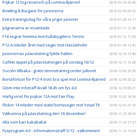
Pojkar 12 tog revansch på Lomma-Bjärred
2019-03-10 20:49
Bowling & Burgare för juniorerna
2019-02-09 09:32
Extra träningsdag för våra yngre juniorer
2019-01-20 14:17
Julgranarna är insamlade
2019-01-17 12:59
F14 segrar hemma mot Kullabygdens Tennis
2019-01-12 17:39
P12-A inleder året med seger mot Hässleholm
2019-01-06 13:45
Juniorernas julavslutning fyllde hallen
2018-12-16 13:46
Caféet öppet på julavslutningen på söndag 16/12
2018-12-11 13:28
Succén tillbaka - gratis tennisträning under jullovet
2018-12-09 20:39
Bortaförlust för P12-A trots bra spel mot Lomma-Bjärred
2018-12-09 20:22
Glöm inte infoträff ikväll 18.45 om fys 4.0
2018-12-05 08:21
Härlig vinst för pojkar 12A mot Fair Play
2018-12-02 18:59
Flickor 14 inleder med stabil bortaseger mot Ystad TK
2018-12-01 21:10
Välkomna på julavslutning den 16 december!
2018-11-25 18:03
Alla som kan kakabaka!
2018-11-25 17:57
Fysprogram 4.0 - informationsträff 5/12 - välkommen!
2018-11-12 15:55