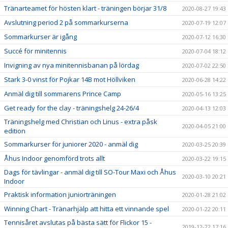
Tränarteamet för hösten klart - träningen börjar 31/8
2020-08-27 19:43
Avslutning period 2 på sommarkurserna
2020-07-19 12:07
Sommarkurser är igång
2020-07-12 16:30
Succé för minitennis
2020-07-04 18:12
Invigning av nya minitennisbanan på lördag
2020-07-02 22:50
Stark 3-0 vinst för Pojkar 14B mot Höllviken
2020-06-28 14:22
Anmäl dig till sommarens Prince Camp
2020-05-16 13:25
Get ready for the clay - träningshelg 24-26/4
2020-04-13 12:03
Träningshelg med Christian och Linus - extra påsk
2020-04-05 21:00
edition
Sommarkurser för juniorer 2020 - anmäl dig
2020-03-25 20:39
Åhus Indoor genomförd trots allt
2020-03-22 19:15
Dags för tävlingar - anmäl dig till SO-Tour Maxi och Åhus
2020-03-10 20:21
Indoor
Praktisk information juniorträningen
2020-01-28 21:02
Winning Chart - Tränarhjälp att hitta ett vinnande spel
2020-01-22 20:11
Tennisåret avslutas på bästa sätt för Flickor 15 -
2019-12-22 17:16