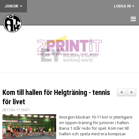
JUNIOR
LOGGA IN
HEM
NYHETER
KALENDER
JUNIORVERKSAMHETEN
VÅRA TRÄNINGSLÄGER
Kom till hallen för Helgträning - tennis
<
>
VÅRA TÄVLINGAR
för livet
2017-02-11 16:07
KONTAKT
Imorgon klockan 10-11 kör vi ytterligare
en öppen träning för juniorer i hallen.
Bana 1 står redo för spel. Kom ner till
hallen och spela med era kompisar.