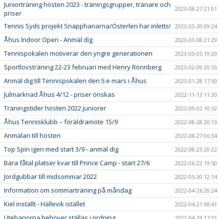
Juniorträning hösten 2023 - träningsgrupper, tränare och
2023-08-27 21:01
priser
Tennis Syds projekt Snapphanarna/Österlen har inletts!
2023-03-20 09:24
Åhus Indoor Open - Anmäl dig
2023-03-08 21:29
Tennispokalen motiverar den yngre generationen
2023-03-05 19:20
Sportlovsträning 22-23 februari med Henry Rönnberg
2023-02-09 20:55
Anmäl dig till Tennispokalen den 5:e mars i Åhus
2023-01-28 17:50
Julmarknad Åhus 4/12 - priser önskas
2022-11-13 11:20
Träningstider hösten 2022 juniorer
2022-09-02 10:52
Åhus Tennisklubb – föräldramöte 15/9
2022-08-28 20:13
Anmälan till hösten
2022-08-27 06:34
Top Spin igen med start 3/9 - anmäl dig
2022-08-23 20:22
Bara fåtal platser kvar till Prince Camp - start 27/6
2022-06-22 19:50
Jordgubbar till midsommar 2022
2022-05-30 12:14
Information om sommarträning på måndag
2022-04-26 20:24
Kiel inställt - Hällevik istället
2022-04-21 08:41
Utebanorna behöver ställas i ordning
2022-04-19 17:51