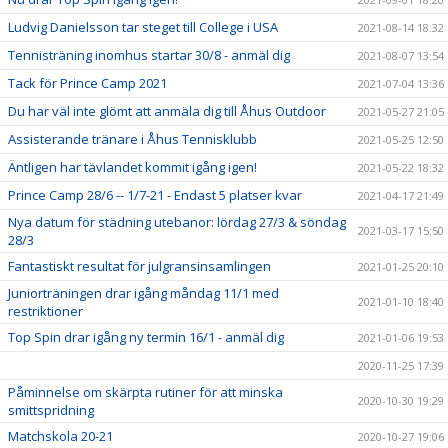
Ludvig Danielsson tar steget till College i USA
2021-08-14 18:32
Tennisträning inomhus startar 30/8 - anmäl dig
2021-08-07 13:54
Tack för Prince Camp 2021
2021-07-04 13:36
Du har väl inte glömt att anmäla dig till Åhus Outdoor
2021-05-27 21:05
Assisterande tränare i Åhus Tennisklubb
2021-05-25 12:50
Äntligen har tävlandet kommit igång igen!
2021-05-22 18:32
Prince Camp 28/6 -- 1/7-21 - Endast 5 platser kvar
2021-04-17 21:49
Nya datum för städning utebanor: lördag 27/3 & söndag
2021-03-17 15:50
28/3
Fantastiskt resultat för julgransinsamlingen
2021-01-25 20:10
Juniorträningen drar igång måndag 11/1 med
2021-01-10 18:40
restriktioner
Top Spin drar igång ny termin 16/1 - anmäl dig
2021-01-06 19:53
2020-11-25 17:39
Påminnelse om skärpta rutiner för att minska
2020-10-30 19:29
smittspridning
Matchskola 20-21
2020-10-27 19:06