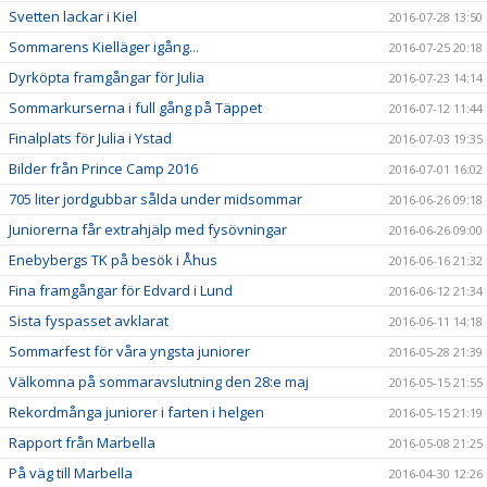
Svetten lackar i Kiel
2016-07-28 13:50
Sommarens Kielläger igång...
2016-07-25 20:18
Dyrköpta framgångar för Julia
2016-07-23 14:14
Sommarkurserna i full gång på Täppet
2016-07-12 11:44
Finalplats för Julia i Ystad
2016-07-03 19:35
Bilder från Prince Camp 2016
2016-07-01 16:02
705 liter jordgubbar sålda under midsommar
2016-06-26 09:18
Juniorerna får extrahjälp med fysövningar
2016-06-26 09:00
Enebybergs TK på besök i Åhus
2016-06-16 21:32
Fina framgångar för Edvard i Lund
2016-06-12 21:34
Sista fyspasset avklarat
2016-06-11 14:18
Sommarfest för våra yngsta juniorer
2016-05-28 21:39
Välkomna på sommaravslutning den 28:e maj
2016-05-15 21:55
Rekordmånga juniorer i farten i helgen
2016-05-15 21:19
Rapport från Marbella
2016-05-08 21:25
På väg till Marbella
2016-04-30 12:26