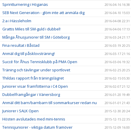
Sprintturnering i Höganäs
2016-04-16 16:38
SEB Next Generation - glöm inte att anmäla dig
2016-04-10 15:03
2:a i Hässleholm
2016-04-08 22:31
Grattis Miles till SM-guld i dubbel!
2016-04-06 17:13
Många Åhusjuniorer till SM i Göteborg
2016-03-24 21:17
Fina resultat i Båstad
2016-03-19 20:25
Anmäl dig till påsklovsträning!
2016-03-17 21:16
Succé för Åhus Tennisklubb på PMA Open
2016-03-06 19:32
Träning och tävlingar under sportlovet
2016-02-25 20:25
Thildas rapport från träningslägret
2016-02-15 05:30
Juniorer visar framfötterna i C4 Open
2016-02-07 21:12
Dubbelframgångar i Vänersborg
2016-01-20 19:49
Anmäl ditt barn/barnbarn till sommarkurser redan nu
2016-01-01 21:43
Juniorer i SALK Open
2015-12-30 20:24
Hösten avslutades med mini-tennis
2015-12-15 22:35
Tennisjuniorer - viktiga datum framöver
2015-12-09 16:00