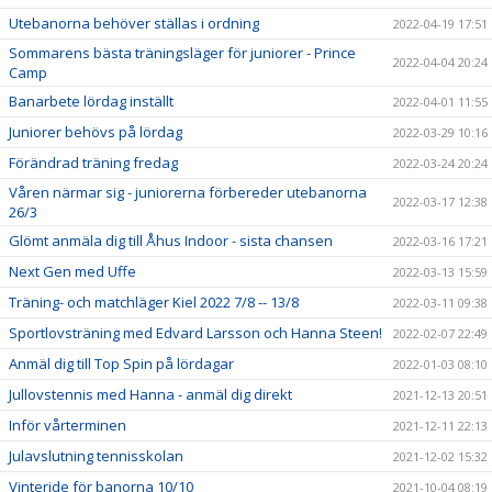
Utebanorna behöver ställas i ordning
2022-04-19 17:51
Sommarens bästa träningsläger för juniorer - Prince
2022-04-04 20:24
Camp
Banarbete lördag inställt
2022-04-01 11:55
Juniorer behövs på lördag
2022-03-29 10:16
Förändrad träning fredag
2022-03-24 20:24
Våren närmar sig - juniorerna förbereder utebanorna
2022-03-17 12:38
26/3
Glömt anmäla dig till Åhus Indoor - sista chansen
2022-03-16 17:21
Next Gen med Uffe
2022-03-13 15:59
Träning- och matchläger Kiel 2022 7/8 -- 13/8
2022-03-11 09:38
Sportlovsträning med Edvard Larsson och Hanna Steen!
2022-02-07 22:49
Anmäl dig till Top Spin på lördagar
2022-01-03 08:10
Jullovstennis med Hanna - anmäl dig direkt
2021-12-13 20:51
Inför vårterminen
2021-12-11 22:13
Julavslutning tennisskolan
2021-12-02 15:32
Vinteride för banorna 10/10
2021-10-04 08:19