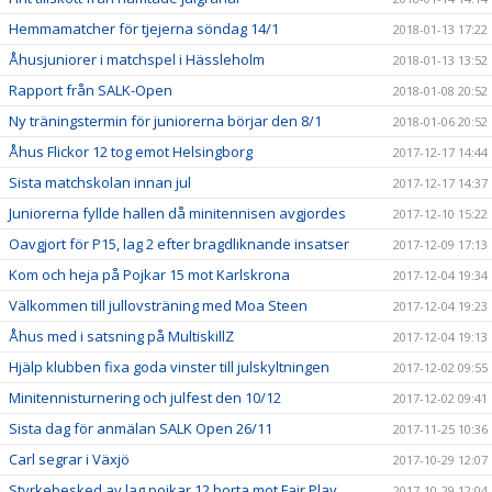
Hemmamatcher för tjejerna söndag 14/1
2018-01-13 17:22
Åhusjuniorer i matchspel i Hässleholm
2018-01-13 13:52
Rapport från SALK-Open
2018-01-08 20:52
Ny träningstermin för juniorerna börjar den 8/1
2018-01-06 20:52
Åhus Flickor 12 tog emot Helsingborg
2017-12-17 14:44
Sista matchskolan innan jul
2017-12-17 14:37
Juniorerna fyllde hallen då minitennisen avgjordes
2017-12-10 15:22
Oavgjort för P15, lag 2 efter bragdliknande insatser
2017-12-09 17:13
Kom och heja på Pojkar 15 mot Karlskrona
2017-12-04 19:34
Välkommen till jullovsträning med Moa Steen
2017-12-04 19:23
Åhus med i satsning på MultiskillZ
2017-12-04 19:13
Hjälp klubben fixa goda vinster till julskyltningen
2017-12-02 09:55
Minitennisturnering och julfest den 10/12
2017-12-02 09:41
Sista dag för anmälan SALK Open 26/11
2017-11-25 10:36
Carl segrar i Växjö
2017-10-29 12:07
Styrkebesked av lag pojkar 12 borta mot Fair Play
2017-10-29 12:04