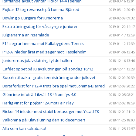
Rafflande avslut väntar Flickor 14-A i serien
2019-03-16 12:01
Pojkar 12 tog revansch på Lomma-Bjärred
2019-03-10 20:49
Bowling & Burgare för juniorerna
2019-02-09 09:32
Extra träningsdag för våra yngre juniorer
2019-01-20 14:17
Julgranarna är insamlade
2019-01-17 12:59
F14 segrar hemma mot Kullabygdens Tennis
2019-01-12 17:39
P12-A inleder året med seger mot Hässleholm
2019-01-06 13:45
Juniorernas julavslutning fyllde hallen
2018-12-16 13:46
Caféet öppet på julavslutningen på söndag 16/12
2018-12-11 13:28
Succén tillbaka - gratis tennisträning under jullovet
2018-12-09 20:39
Bortaförlust för P12-A trots bra spel mot Lomma-Bjärred
2018-12-09 20:22
Glöm inte infoträff ikväll 18.45 om fys 4.0
2018-12-05 08:21
Härlig vinst för pojkar 12A mot Fair Play
2018-12-02 18:59
Flickor 14 inleder med stabil bortaseger mot Ystad TK
2018-12-01 21:10
Välkomna på julavslutning den 16 december!
2018-11-25 18:03
Alla som kan kakabaka!
2018-11-25 17:57