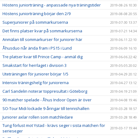
Höstens juniorträning - anpassade nya träningstider
2019-08-26 10:30
Höstens juniorträning börjar den 2/9
2019-08-08 20:55
Superjuniorer på sommarkurserna
2019-07-30 13:37
Det finns platser kvar på sommarkurserna
2019-07-21 14:34
Anmälan till sommarkurser för juniorer här
2019-06-11 22:10
Åhusduo når ända fram i PS15 i Lund
2019-06-09 16:10
Tre platser kvar till Prince Camp - anmäl dig
2019-06-06 22:42
Smakstart för herrlaget i division 3
2019-05-05 20:02
Uteträningen för juniorer börjar 1/5
2019-04-29 20:12
Intensiv träningshelg för juniorerna
2019-04-27 13:12
Carl Sandelin noterar toppresultat i Göteborg
2019-04-19 21:09
90 matcher spelade - Åhus Indoor Open är över
2019-04-08 19:46
SO-Tour Midi lockade 9-åringar till tennishallen
2019-03-28 18:57
Juniorer axlar rollen som matchledare
2019-03-28 18:49
Tung förlust mot Ystad - krävs seger i sista matchen för
2019-03-17 19:44
serieseger