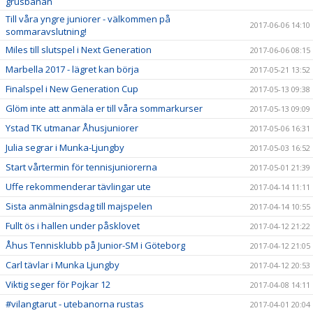
grusbanan
Till våra yngre juniorer - välkommen på
2017-06-06 14:10
sommaravslutning!
Miles till slutspel i Next Generation
2017-06-06 08:15
Marbella 2017 - lägret kan börja
2017-05-21 13:52
Finalspel i New Generation Cup
2017-05-13 09:38
Glöm inte att anmäla er till våra sommarkurser
2017-05-13 09:09
Ystad TK utmanar Åhusjuniorer
2017-05-06 16:31
Julia segrar i Munka-Ljungby
2017-05-03 16:52
Start vårtermin för tennisjuniorerna
2017-05-01 21:39
Uffe rekommenderar tävlingar ute
2017-04-14 11:11
Sista anmälningsdag till majspelen
2017-04-14 10:55
Fullt ös i hallen under påsklovet
2017-04-12 21:22
Åhus Tennisklubb på Junior-SM i Göteborg
2017-04-12 21:05
Carl tävlar i Munka Ljungby
2017-04-12 20:53
Viktig seger för Pojkar 12
2017-04-08 14:11
#vilangtarut - utebanorna rustas
2017-04-01 20:04