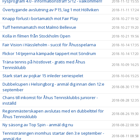
Fysprogram 4.0 - informationsträff 5/12 - välkommen!
2018-11-12 15:55
Övertygande avslutning av P15, lag 1 mot Höllviken
2018-11-11 17:24
Knapp förlust i bortamatch mot Fair Play
2018-10-27 19:52
Tuff hemmamatch mot Malmö Bellevue
2018-10-27 19:20
Kolla in filmen från Stockholm Open
2018-10-21 19:56
Fair Vision i Hässleholm - succé för Åhusspelarna
2018-10-14 17:35
Flickor 14 tjejerna kämpade tappert mot Söndrum
2018-10-14 17:20
Träna tennis på höstlovet - gratis med Åhus
2018-10-09 16:25
Tennisklubb
Stark start av pojkar 15 inleder seriespelet
2018-10-06 15:25
Dubbelcupen i Helsingborg - anmäl dig innan den 12:e
2018-08-30 17:19
september
Chans till inkomst för Åhus Tennisklubbs juniorer -
2018-08-28 12:35
inställd
Regionmästerskapen avslutas med en dubbeltitel för
2018-08-26 19:30
Åhus Tennisklubb
Ny säsong av Top Spin - anmäl dig nu
2018-08-22 08:50
Tennisträningen inomhus startar den 3:e september -
2018-08-11 08:58
anmäl dig