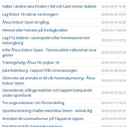
Valter i andra raka finalen i SM och Liam vinner dubbel
2018-04-07 19:49
Lag flickor 14 säkrar seriesegern
2018-03-24 19:03
Åhus Indoor Open är igång
2018-03-24 12:38
Himmel eller helvete på fredagkvällen
2018-03-17 09:39
Lag P12 klättrar i seriespelet efter hemmavinst mot
2018-03-11 19:35
Helsingborg
Inför Åhus Indoor Open - Tenniscaféet välkomnar sina
2018-03-06 21:22
gäster
Träningshelg i Åhus för pojkar 14
2018-03-05 16:09
Julia Malmberg - rapport från innesäsongen
2018-02-28 09:00
Glöm inte att anmäla er till vår hemmaturnering - Åhus
2018-02-25 18:33
Indoor Open
Genombrott, många matcher och tappert kämpande
2018-02-25 18:22
under sportlovet
Tre unga mästare i sin första tävling
2018-02-17 16:23
Sportlovsträning i hallen med Moa Steen - anmäl dig
2018-02-03 09:39
Anmälan till sommarkurser på Täppet är öppen
2018-02-03 09:29
Fint tillskott från hämtade julgranar
2018-01-14 14:14