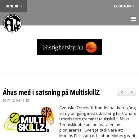
JUNIOR
LOGGA IN
HEM
NYHETER
KALENDER
JUNIORVERKSAMHETEN
VÅRA TRÄNINGSLÄGER
Åhus med i satsning på MultiskillZ
<
>
VÅRA TÄVLINGAR
2017-12-04 19:13
Svenska Tennisförbundet har kört igång
KONTAKT
en ny omgång med utbildning för tränare
i rörelseprogrammet MultiskillZ. Åhus
Tennisklubb kommer vara en av
pionjärerna i Sverige tack vare att
Mattias Emilsson och Johan Moberg varit