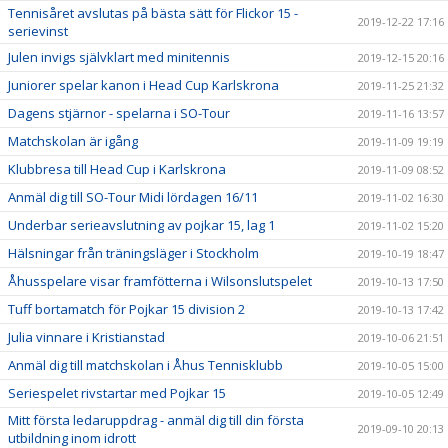
Tennisåret avslutas på bästa sätt för Flickor 15 -
2019-12-22 17:16
serievinst
Julen invigs självklart med minitennis
2019-12-15 20:16
Juniorer spelar kanon i Head Cup Karlskrona
2019-11-25 21:32
Dagens stjärnor - spelarna i SO-Tour
2019-11-16 13:57
Matchskolan är igång
2019-11-09 19:19
Klubbresa till Head Cup i Karlskrona
2019-11-09 08:52
Anmäl dig till SO-Tour Midi lördagen 16/11
2019-11-02 16:30
Underbar serieavslutning av pojkar 15, lag 1
2019-11-02 15:20
Hälsningar från träningsläger i Stockholm
2019-10-19 18:47
Åhusspelare visar framfötterna i Wilsonslutspelet
2019-10-13 17:50
Tuff bortamatch för Pojkar 15 division 2
2019-10-13 17:42
Julia vinnare i Kristianstad
2019-10-06 21:51
Anmäl dig till matchskolan i Åhus Tennisklubb
2019-10-05 15:00
Seriespelet rivstartar med Pojkar 15
2019-10-05 12:49
Mitt första ledaruppdrag - anmäl dig till din första
2019-09-10 20:13
utbildning inom idrott