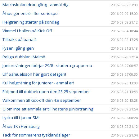
Matchskolan drar igång - anmäl dig
2016-09-12 21:38
Åhus gör entré i fler seriespel
2016-09-09 15:00
Helgträning startar på söndag
2016-09-08 21:12
Vimmel i hallen på Kick-Off
2016-09-04 18:44
Tillbaks på bana 2
2016-09-02 17:25
Fysen igång igen
2016-08-31 21:18
Roliga dubblar i Malmö
2016-08-28 22:14
Juniorträningen börjar 29/8 - studera grupperna
2016-08-27 00:57
Ulf Samuelsson har gjort det igen!
2016-08-27 00:30
Kul helgträning för juniorer - anmäl er!
2016-08-23 13:00
Följ med till dubbelcupen den 23-25 september
2016-08-21 13:53
Välkommen till kick-off den 4:e september
2016-08-20 13:28
Glöm inte att anmäla er till höstens juniorträning
2016-08-09 21:54
Lycka till i junior SM!
2016-08-06 08:24
Åhus TK i Flensburg
2016-08-02 21:12
Tack för sommarens tysklandsläger
2016-08-02 21:04