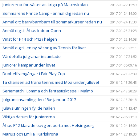
Juniorerna fortsätter att kriga på Matchskolan
2017-01-27 15:59
Sommarens Prince Camp - anmäl dig redan nu
2017-01-24 16:00
Anmäl ditt barn/barnbarn till sommarkurser redan nu
2017-01-24 15:30
Anmäl dig till Åhus Indoor Open
2017-01-23 21:23
Vinst för P14 och P12 i helgen
2017-01-22 14:08
Anmäl dig till en ny säsong av Tennis för livet
2017-01-18 22:11
Värdefulla julgranar insamlade
2017-01-17 21:52
Juniorer kämpar under lovet
2017-01-05 09:16
Dubbelframgångar i Fair Play Cup
2016-12-21 22:30
Ta chansen att träna tennis med Moa under jullovet
2016-12-18 20:43
Seriematch i Lomma och fantastiskt spel i Malmö
2016-12-18 20:29
Julgransinsamling den 15:e januari 2017
2016-12-18 20:18
Julavslutningen fyllde hallen
2016-12-11 13:47
Viktiga datum för juniorerna
2016-12-06 21:19
Åhus P12 klarade oavgjort borta mot Helsingborg
2016-12-04 16:09
Marius och Emilia i Karlskrona
2016-11-27 19:30