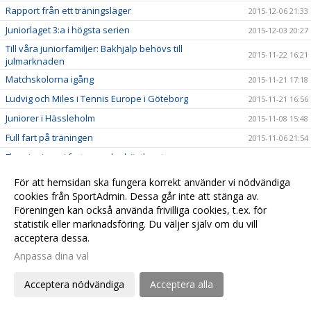
Rapport från ett träningsläger
2015-12-06 21:33
Juniorlaget 3:a i högsta serien
2015-12-03 20:27
Till våra juniorfamiljer: Bakhjälp behövs till
2015-11-22 16:21
julmarknaden
Matchskolorna igång
2015-11-21 17:18
Ludvig och Miles i Tennis Europe i Göteborg
2015-11-21 16:56
Juniorer i Hässleholm
2015-11-08 15:48
Full fart på träningen
2015-11-06 21:54
Flera juniorer i farten under höstlovet
2015-11-01 14:38
Fint träningsläger i Enebyberg
2015-10-31 20:02
För att hemsidan ska fungera korrekt använder vi nödvändiga
Jämna matcher i Växjö för P-15
cookies från SportAdmin. Dessa går inte att stänga av.
2015-10-18 19:56
Föreningen kan också använda frivilliga cookies, t.ex. för
Säker vinst för P-15
2015-10-17 16:30
statistik eller marknadsföring. Du väljer själv om du vill
acceptera dessa.
Anpassa dina val
Cookie-
Gå till
inställningar
Webbversion
Acceptera nödvändiga
Acceptera alla