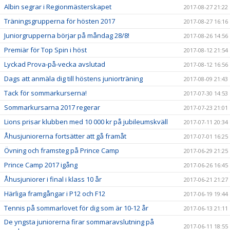
Albin segrar i Regionmästerskapet
2017-08-27 21:22
Träningsgrupperna för hösten 2017
2017-08-27 16:16
Juniorgrupperna börjar på måndag 28/8!
2017-08-26 14:56
Premiär för Top Spin i höst
2017-08-12 21:54
Lyckad Prova-på-vecka avslutad
2017-08-12 16:56
Dags att anmäla dig till höstens juniorträning
2017-08-09 21:43
Tack för sommarkurserna!
2017-07-30 14:53
Sommarkursarna 2017 regerar
2017-07-23 21:01
Lions prisar klubben med 10 000 kr på jubileumskväll
2017-07-11 20:34
Åhusjuniorerna fortsätter att gå framåt
2017-07-01 16:25
Övning och framsteg på Prince Camp
2017-06-29 21:25
Prince Camp 2017 igång
2017-06-26 16:45
Åhusjuniorer i final i klass 10 år
2017-06-21 21:27
Härliga framgångar i P12 och F12
2017-06-19 19:44
Tennis på sommarlovet för dig som är 10-12 år
2017-06-13 21:11
De yngsta juniorerna firar sommaravslutning på
2017-06-11 18:55