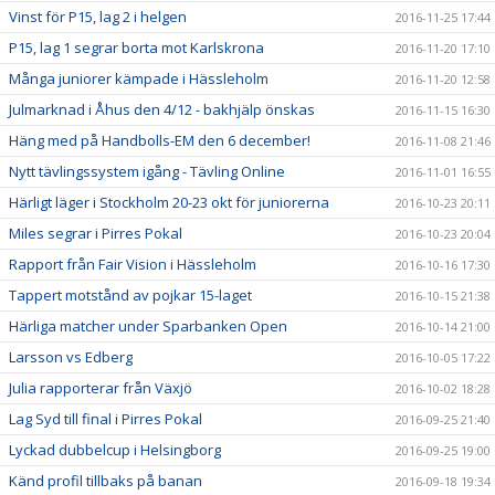
Vinst för P15, lag 2 i helgen
2016-11-25 17:44
P15, lag 1 segrar borta mot Karlskrona
2016-11-20 17:10
Många juniorer kämpade i Hässleholm
2016-11-20 12:58
Julmarknad i Åhus den 4/12 - bakhjälp önskas
2016-11-15 16:30
Häng med på Handbolls-EM den 6 december!
2016-11-08 21:46
Nytt tävlingssystem igång - Tävling Online
2016-11-01 16:55
Härligt läger i Stockholm 20-23 okt för juniorerna
2016-10-23 20:11
Miles segrar i Pirres Pokal
2016-10-23 20:04
Rapport från Fair Vision i Hässleholm
2016-10-16 17:30
Tappert motstånd av pojkar 15-laget
2016-10-15 21:38
Härliga matcher under Sparbanken Open
2016-10-14 21:00
Larsson vs Edberg
2016-10-05 17:22
Julia rapporterar från Växjö
2016-10-02 18:28
Lag Syd till final i Pirres Pokal
2016-09-25 21:40
Lyckad dubbelcup i Helsingborg
2016-09-25 19:00
Känd profil tillbaks på banan
2016-09-18 19:34