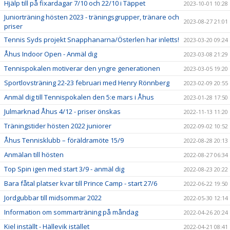
Hjälp till på fixardagar 7/10 och 22/10 i Täppet
2023-10-01 10:28
Juniorträning hösten 2023 - träningsgrupper, tränare och
2023-08-27 21:01
priser
Tennis Syds projekt Snapphanarna/Österlen har inletts!
2023-03-20 09:24
Åhus Indoor Open - Anmäl dig
2023-03-08 21:29
Tennispokalen motiverar den yngre generationen
2023-03-05 19:20
Sportlovsträning 22-23 februari med Henry Rönnberg
2023-02-09 20:55
Anmäl dig till Tennispokalen den 5:e mars i Åhus
2023-01-28 17:50
Julmarknad Åhus 4/12 - priser önskas
2022-11-13 11:20
Träningstider hösten 2022 juniorer
2022-09-02 10:52
Åhus Tennisklubb – föräldramöte 15/9
2022-08-28 20:13
Anmälan till hösten
2022-08-27 06:34
Top Spin igen med start 3/9 - anmäl dig
2022-08-23 20:22
Bara fåtal platser kvar till Prince Camp - start 27/6
2022-06-22 19:50
Jordgubbar till midsommar 2022
2022-05-30 12:14
Information om sommarträning på måndag
2022-04-26 20:24
Kiel inställt - Hällevik istället
2022-04-21 08:41