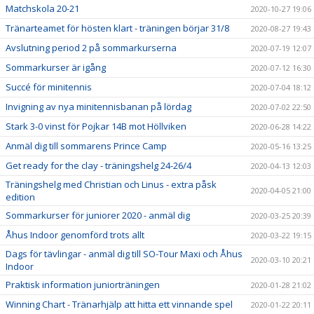
Matchskola 20-21
2020-10-27 19:06
Tränarteamet för hösten klart - träningen börjar 31/8
2020-08-27 19:43
Avslutning period 2 på sommarkurserna
2020-07-19 12:07
Sommarkurser är igång
2020-07-12 16:30
Succé för minitennis
2020-07-04 18:12
Invigning av nya minitennisbanan på lördag
2020-07-02 22:50
Stark 3-0 vinst för Pojkar 14B mot Höllviken
2020-06-28 14:22
Anmäl dig till sommarens Prince Camp
2020-05-16 13:25
Get ready for the clay - träningshelg 24-26/4
2020-04-13 12:03
Träningshelg med Christian och Linus - extra påsk
2020-04-05 21:00
edition
Sommarkurser för juniorer 2020 - anmäl dig
2020-03-25 20:39
Åhus Indoor genomförd trots allt
2020-03-22 19:15
Dags för tävlingar - anmäl dig till SO-Tour Maxi och Åhus
2020-03-10 20:21
Indoor
Praktisk information juniorträningen
2020-01-28 21:02
Winning Chart - Tränarhjälp att hitta ett vinnande spel
2020-01-22 20:11