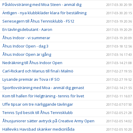
Påsklovsträning med Moa Steen - anmäl dig
2017-03-30 20:59
Äntligen - nya klubbkläder klara för beställning
2017-03-30 20:15
Seriesegern till Åhus Tennisklubb - FS12
2017-03-19 20:36
En tävlingsdebutant - Aaron
2017-03-19 20:29
Åhus Indoor - vi summerar
2017-03-19 20:09
Åhus Indoor Open - dag 3
2017-03-18 12:56
Åhus Indoor Open är igång
2017-03-16 17:43
Nedräkning till Åhus Indoor Open
2017-03-14 21:08
Carl-Rickard och Marius till final i Malmö
2017-02-27 19:55
Lysande premiär av Tova i IF SO
2017-02-27 19:52
Sportlovsträning med Moa - anmäl dig genast
2017-02-14 21:55
Kom till hallen för Helgträning - tennis för livet
2017-02-11 16:07
Uffe tipsar om tre närliggande tävlingar
2017-02-07 07:50
Tennis Syd besök till Åhus Tennisklubb
2017-02-05 21:28
Åhusjuniorer sätter avtryck på Creative Army Open
2017-02-05 14:02
Hälleviks Havsbad skänker medicinlåda
2017-02-05 10:20