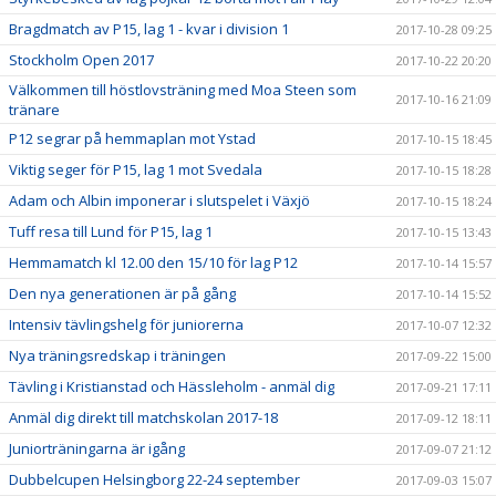
Bragdmatch av P15, lag 1 - kvar i division 1
2017-10-28 09:25
Stockholm Open 2017
2017-10-22 20:20
Välkommen till höstlovsträning med Moa Steen som
2017-10-16 21:09
tränare
P12 segrar på hemmaplan mot Ystad
2017-10-15 18:45
Viktig seger för P15, lag 1 mot Svedala
2017-10-15 18:28
Adam och Albin imponerar i slutspelet i Växjö
2017-10-15 18:24
Tuff resa till Lund för P15, lag 1
2017-10-15 13:43
Hemmamatch kl 12.00 den 15/10 för lag P12
2017-10-14 15:57
Den nya generationen är på gång
2017-10-14 15:52
Intensiv tävlingshelg för juniorerna
2017-10-07 12:32
Nya träningsredskap i träningen
2017-09-22 15:00
Tävling i Kristianstad och Hässleholm - anmäl dig
2017-09-21 17:11
Anmäl dig direkt till matchskolan 2017-18
2017-09-12 18:11
Juniorträningarna är igång
2017-09-07 21:12
Dubbelcupen Helsingborg 22-24 september
2017-09-03 15:07