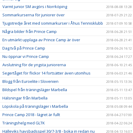
Varmt junior SM avgörs i Norrköping
2018-08-08 13:28
Sommarkurserna för juniorer över
2018-07-29 21:22
Tjugotredje året med sommarkurser i Åhus Tennisklubb
2018-07-09 10:58
Några bilder från Prince Camp
2018-06-28 21:51
En utmärkt upplaga av Prince Camp är över
2018-06-28 21:41
Dag två på Prince Camp
2018-06-26 16:12
Nu öppnar vi Prince Camp
2018-06-24 17:27
Avslutning för de yngsta juniorerna
2018-06-10 21:45
Segertåget för flickor 14 fortsätter även utomhus
2018-06-03 21:46
Blogg från Euroelite i Slovenien
2018-05-15 13:36
Bildspel från träningsläger Marbella
2018-05-11 13:47
Hälsningar från Marbella
2018-05-11 13:05
Löpskola på träningsläger i Marbella
2018-05-08 09:44
Prince Camp 2018 - lägret är fullt
2018-04-27 07:00
Träningshelg med GLTK
2018-04-22 06:24
Hälleviks havsbadsspel 30/7-3/8 - boka in redan nu
2018-04-13 16:07