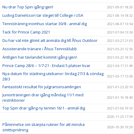
Nu drar Top Spin igång igen!
2021-09-01 18:20
Ludvig Danielsson tar steget till College i USA
2021-08-14 18:32
Tennisträning inomhus startar 30/8 - anmäl dig
2021-08-07 13:54
Tack för Prince Camp 2021
2021-07-04 13:36
Du har väl inte glömt att anmäla dig till Åhus Outdoor
2021-05-27 21:05
Assisterande tränare i Åhus Tennisklubb
2021-05-25 12:50
Äntligen har tävlandet kommit igång igen!
2021-05-22 18:32
Prince Camp 28/6 -- 1/7-21 - Endast 5 platser kvar
2021-04-17 21:49
Nya datum för städning utebanor: lördag 27/3 & söndag
2021-03-17 15:50
28/3
Fantastiskt resultat för julgransinsamlingen
2021-01-25 20:10
Juniorträningen drar igång måndag 11/1 med
2021-01-10 18:40
restriktioner
Top Spin drar igång ny termin 16/1 - anmäl dig
2021-01-06 19:53
2020-11-25 17:39
Påminnelse om skärpta rutiner för att minska
2020-10-30 19:29
smittspridning