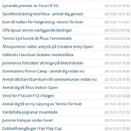
Lysande premiär av Tova i IF SO
2017-02-27 19:52
Sportlovsträning med Moa - anmäl dig genast
2017-02-14 21:55
Kom till hallen för Helgträning - tennis för livet
2017-02-11 16:07
Uffe tipsar om tre närliggande tävlingar
2017-02-07 07:50
Tennis Syd besök till Åhus Tennisklubb
2017-02-05 21:28
Åhusjuniorer sätter avtryck på Creative Army Open
2017-02-05 14:02
Hälleviks Havsbad skänker medicinlåda
2017-02-05 10:20
Juniorerna fortsätter att kriga på Matchskolan
2017-01-27 15:59
Sommarens Prince Camp - anmäl dig redan nu
2017-01-24 16:00
Anmäl ditt barn/barnbarn till sommarkurser redan nu
2017-01-24 15:30
Anmäl dig till Åhus Indoor Open
2017-01-23 21:23
Vinst för P14 och P12 i helgen
2017-01-22 14:08
Anmäl dig till en ny säsong av Tennis för livet
2017-01-18 22:11
Värdefulla julgranar insamlade
2017-01-17 21:52
Juniorer kämpar under lovet
2017-01-05 09:16
Dubbelframgångar i Fair Play Cup
2016-12-21 22:30