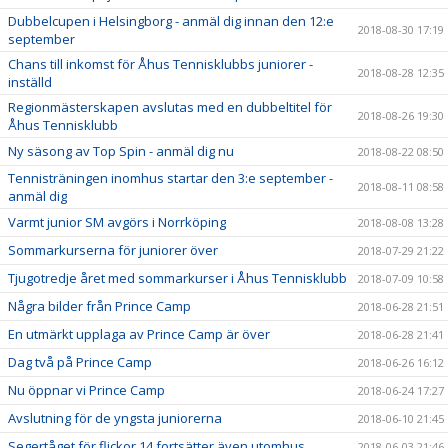
Dubbelcupen i Helsingborg - anmäl dig innan den 12:e
2018-08-30 17:19
september
Chans till inkomst för Åhus Tennisklubbs juniorer -
2018-08-28 12:35
inställd
Regionmästerskapen avslutas med en dubbeltitel för
2018-08-26 19:30
Åhus Tennisklubb
Ny säsong av Top Spin - anmäl dig nu
2018-08-22 08:50
Tennisträningen inomhus startar den 3:e september -
2018-08-11 08:58
anmäl dig
Varmt junior SM avgörs i Norrköping
2018-08-08 13:28
Sommarkurserna för juniorer över
2018-07-29 21:22
Tjugotredje året med sommarkurser i Åhus Tennisklubb
2018-07-09 10:58
Några bilder från Prince Camp
2018-06-28 21:51
En utmärkt upplaga av Prince Camp är över
2018-06-28 21:41
Dag två på Prince Camp
2018-06-26 16:12
Nu öppnar vi Prince Camp
2018-06-24 17:27
Avslutning för de yngsta juniorerna
2018-06-10 21:45
Segertåget för flickor 14 fortsätter även utomhus
2018-06-03 21:46