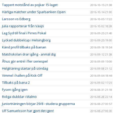
Tappert motstånd av pojkar 15-laget
2016-10-15 21:38
Härliga matcher under Sparbanken Open
2016-10-14 21:00
Larsson vs Edberg
2016-10-05 17:22
Julia rapporterar från Växjö
2016-10-02 18:28
Lag Syd till final i Pirres Pokal
2016-09-25 21:40
Lyckad dubbelcup i Helsingborg
2016-09-25 19:00
Känd profil tillbaks på banan
2016-09-18 19:34
Matchskolan drar igång - anmäl dig
2016-09-12 21:38
Åhus gör entré i fler seriespel
2016-09-09 15:00
Helgträning startar på söndag
2016-09-08 21:12
Vimmel i hallen på Kick-Off
2016-09-04 18:44
Tillbaks på bana 2
2016-09-02 17:25
Fysen igång igen
2016-08-31 21:18
Roliga dubblar i Malmö
2016-08-28 22:14
Juniorträningen börjar 29/8 - studera grupperna
2016-08-27 00:57
Ulf Samuelsson har gjort det igen!
2016-08-27 00:30