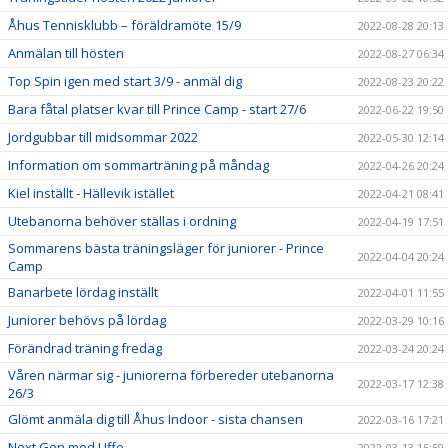
Åhus Tennisklubb – föräldramöte 15/9
2022-08-28 20:13
Anmälan till hösten
2022-08-27 06:34
Top Spin igen med start 3/9 - anmäl dig
2022-08-23 20:22
Bara fåtal platser kvar till Prince Camp - start 27/6
2022-06-22 19:50
Jordgubbar till midsommar 2022
2022-05-30 12:14
Information om sommarträning på måndag
2022-04-26 20:24
Kiel inställt - Hällevik istället
2022-04-21 08:41
Utebanorna behöver ställas i ordning
2022-04-19 17:51
Sommarens bästa träningsläger för juniorer - Prince
2022-04-04 20:24
Camp
Banarbete lördag inställt
2022-04-01 11:55
Juniorer behövs på lördag
2022-03-29 10:16
Förändrad träning fredag
2022-03-24 20:24
Våren närmar sig - juniorerna förbereder utebanorna
2022-03-17 12:38
26/3
Glömt anmäla dig till Åhus Indoor - sista chansen
2022-03-16 17:21
Next Gen med Uffe
2022-03-13 15:59