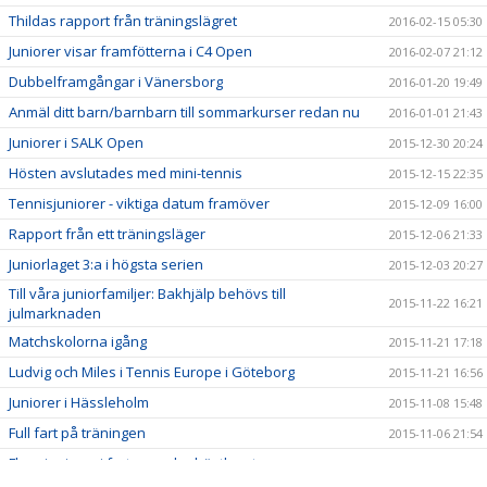
Thildas rapport från träningslägret
2016-02-15 05:30
Juniorer visar framfötterna i C4 Open
2016-02-07 21:12
Dubbelframgångar i Vänersborg
2016-01-20 19:49
Anmäl ditt barn/barnbarn till sommarkurser redan nu
2016-01-01 21:43
Juniorer i SALK Open
2015-12-30 20:24
Hösten avslutades med mini-tennis
2015-12-15 22:35
Tennisjuniorer - viktiga datum framöver
2015-12-09 16:00
Rapport från ett träningsläger
2015-12-06 21:33
Juniorlaget 3:a i högsta serien
2015-12-03 20:27
Till våra juniorfamiljer: Bakhjälp behövs till
2015-11-22 16:21
julmarknaden
Matchskolorna igång
2015-11-21 17:18
Ludvig och Miles i Tennis Europe i Göteborg
2015-11-21 16:56
Juniorer i Hässleholm
2015-11-08 15:48
Full fart på träningen
2015-11-06 21:54
Flera juniorer i farten under höstlovet
2015-11-01 14:38