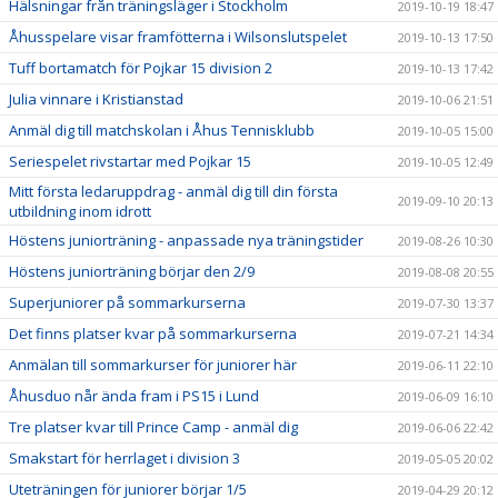
Hälsningar från träningsläger i Stockholm
2019-10-19 18:47
Åhusspelare visar framfötterna i Wilsonslutspelet
2019-10-13 17:50
Tuff bortamatch för Pojkar 15 division 2
2019-10-13 17:42
Julia vinnare i Kristianstad
2019-10-06 21:51
Anmäl dig till matchskolan i Åhus Tennisklubb
2019-10-05 15:00
Seriespelet rivstartar med Pojkar 15
2019-10-05 12:49
Mitt första ledaruppdrag - anmäl dig till din första
2019-09-10 20:13
utbildning inom idrott
Höstens juniorträning - anpassade nya träningstider
2019-08-26 10:30
Höstens juniorträning börjar den 2/9
2019-08-08 20:55
Superjuniorer på sommarkurserna
2019-07-30 13:37
Det finns platser kvar på sommarkurserna
2019-07-21 14:34
Anmälan till sommarkurser för juniorer här
2019-06-11 22:10
Åhusduo når ända fram i PS15 i Lund
2019-06-09 16:10
Tre platser kvar till Prince Camp - anmäl dig
2019-06-06 22:42
Smakstart för herrlaget i division 3
2019-05-05 20:02
Uteträningen för juniorer börjar 1/5
2019-04-29 20:12