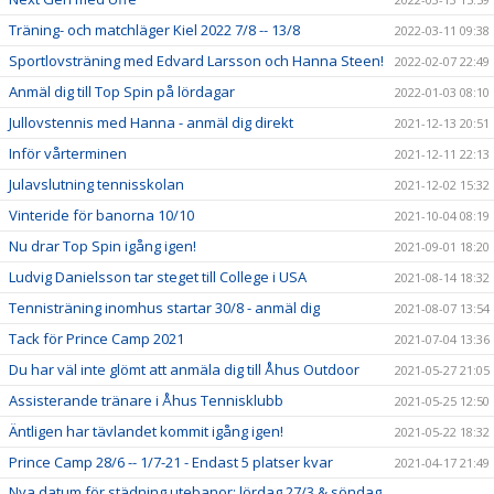
Träning- och matchläger Kiel 2022 7/8 -- 13/8
2022-03-11 09:38
Sportlovsträning med Edvard Larsson och Hanna Steen!
2022-02-07 22:49
Anmäl dig till Top Spin på lördagar
2022-01-03 08:10
Jullovstennis med Hanna - anmäl dig direkt
2021-12-13 20:51
Inför vårterminen
2021-12-11 22:13
Julavslutning tennisskolan
2021-12-02 15:32
Vinteride för banorna 10/10
2021-10-04 08:19
Nu drar Top Spin igång igen!
2021-09-01 18:20
Ludvig Danielsson tar steget till College i USA
2021-08-14 18:32
Tennisträning inomhus startar 30/8 - anmäl dig
2021-08-07 13:54
Tack för Prince Camp 2021
2021-07-04 13:36
Du har väl inte glömt att anmäla dig till Åhus Outdoor
2021-05-27 21:05
Assisterande tränare i Åhus Tennisklubb
2021-05-25 12:50
Äntligen har tävlandet kommit igång igen!
2021-05-22 18:32
Prince Camp 28/6 -- 1/7-21 - Endast 5 platser kvar
2021-04-17 21:49
Nya datum för städning utebanor: lördag 27/3 & söndag