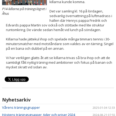
killarna kunde komma.
P14-killarna på träningslägret i
Det var samling kl. 16 på lördagen,
Åhus
sedvanlig övernattning på luftmadrass i
hallen där Henrys pappa Fredrik och
Edvards pappa Martin sov också och stöttade med lite struktur
runtomkring. De vände sedan hemåt vid lunch på söndagen.
Killarna hade jättekul ihop och spelade många timmars tennis i 30-
minutersmatcher med motståndare som valdes av en tärning. Singel
på en bana och dubbel på en annan.
Vi har verkligen glatts åt att se killarna trivas så bra ihop och att de
samtidigt fått nyttig träning med ambitioner och fokus på banan och
mycket skratt vid sidan av.
Nyhetsarkiv
Vårens träningsgrupper
2025-01-04 12:33
Höstens träningsgrupper, tider och priser 2024
2024-08-21 07:55