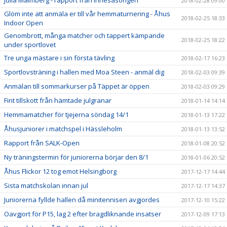
Julia Malmberg - rapport från innesäsongen
2018-02-28 09:00
Glöm inte att anmäla er till vår hemmaturnering - Åhus
2018-02-25 18:33
Indoor Open
Genombrott, många matcher och tappert kämpande
2018-02-25 18:22
under sportlovet
Tre unga mästare i sin första tävling
2018-02-17 16:23
Sportlovsträning i hallen med Moa Steen - anmäl dig
2018-02-03 09:39
Anmälan till sommarkurser på Täppet är öppen
2018-02-03 09:29
Fint tillskott från hämtade julgranar
2018-01-14 14:14
Hemmamatcher för tjejerna söndag 14/1
2018-01-13 17:22
Åhusjuniorer i matchspel i Hässleholm
2018-01-13 13:52
Rapport från SALK-Open
2018-01-08 20:52
Ny träningstermin för juniorerna börjar den 8/1
2018-01-06 20:52
Åhus Flickor 12 tog emot Helsingborg
2017-12-17 14:44
Sista matchskolan innan jul
2017-12-17 14:37
Juniorerna fyllde hallen då minitennisen avgjordes
2017-12-10 15:22
Oavgjort för P15, lag 2 efter bragdliknande insatser
2017-12-09 17:13