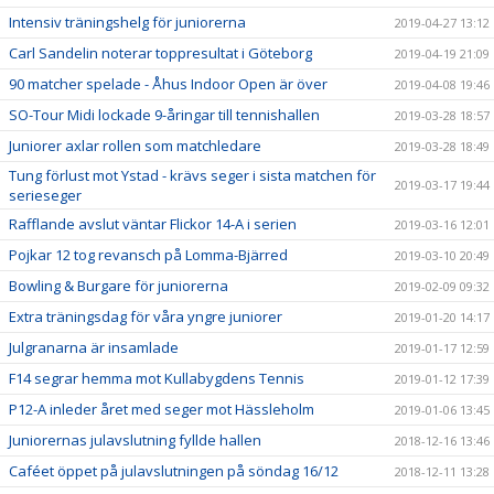
Intensiv träningshelg för juniorerna
2019-04-27 13:12
Carl Sandelin noterar toppresultat i Göteborg
2019-04-19 21:09
90 matcher spelade - Åhus Indoor Open är över
2019-04-08 19:46
SO-Tour Midi lockade 9-åringar till tennishallen
2019-03-28 18:57
Juniorer axlar rollen som matchledare
2019-03-28 18:49
Tung förlust mot Ystad - krävs seger i sista matchen för
2019-03-17 19:44
serieseger
Rafflande avslut väntar Flickor 14-A i serien
2019-03-16 12:01
Pojkar 12 tog revansch på Lomma-Bjärred
2019-03-10 20:49
Bowling & Burgare för juniorerna
2019-02-09 09:32
Extra träningsdag för våra yngre juniorer
2019-01-20 14:17
Julgranarna är insamlade
2019-01-17 12:59
F14 segrar hemma mot Kullabygdens Tennis
2019-01-12 17:39
P12-A inleder året med seger mot Hässleholm
2019-01-06 13:45
Juniorernas julavslutning fyllde hallen
2018-12-16 13:46
Caféet öppet på julavslutningen på söndag 16/12
2018-12-11 13:28