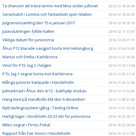
Ta chansen att träna tennis med Moa under jullovet
2016-12-18 20:43
Seriematch i Lomma och fantastiskt spel i Malmö
2016-12-18 20:29
Julgransinsamling den 15:e januari 2017
2016-12-18 20:18
Julavslutningen fyllde hallen
2016-12-11 13:47
Viktiga datum för juniorerna
2016-12-06 21:19
Åhus P12 klarade oavgjort borta mot Helsingborg
2016-12-04 16:09
Marius och Emilia i Karlskrona
2016-11-27 19:30
Vinst för P15, lag 2 i helgen
2016-11-25 17:44
P15, lag 1 segrar borta mot Karlskrona
2016-11-20 17:10
Många juniorer kämpade i Hässleholm
2016-11-20 12:58
Julmarknad i Åhus den 4/12 - bakhjälp önskas
2016-11-15 16:30
Häng med på Handbolls-EM den 6 december!
2016-11-08 21:46
Nytt tävlingssystem igång - Tävling Online
2016-11-01 16:55
Härligt läger i Stockholm 20-23 okt för juniorerna
2016-10-23 20:11
Miles segrar i Pirres Pokal
2016-10-23 20:04
Rapport från Fair Vision i Hässleholm
2016-10-16 17:30