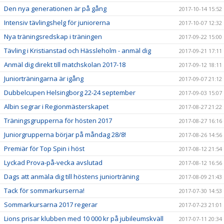
Den nya generationen är på gång
2017-10-14 15:52
Intensiv tävlingshelg för juniorerna
2017-10-07 12:32
Nya träningsredskap i träningen
2017-09-22 15:00
Tävling i Kristianstad och Hässleholm - anmäl dig
2017-09-21 17:11
Anmäl dig direkt till matchskolan 2017-18
2017-09-12 18:11
Juniorträningarna är igång
2017-09-07 21:12
Dubbelcupen Helsingborg 22-24 september
2017-09-03 15:07
Albin segrar i Regionmästerskapet
2017-08-27 21:22
Träningsgrupperna för hösten 2017
2017-08-27 16:16
Juniorgrupperna börjar på måndag 28/8!
2017-08-26 14:56
Premiär för Top Spin i höst
2017-08-12 21:54
Lyckad Prova-på-vecka avslutad
2017-08-12 16:56
Dags att anmäla dig till höstens juniorträning
2017-08-09 21:43
Tack för sommarkurserna!
2017-07-30 14:53
Sommarkursarna 2017 regerar
2017-07-23 21:01
Lions prisar klubben med 10 000 kr på jubileumskväll
2017-07-11 20:34