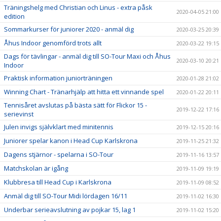
Träningshelg med Christian och Linus - extra påsk
2020-04-05 21:00
edition
Sommarkurser för juniorer 2020 - anmäl dig
2020-03-25 20:39
Åhus Indoor genomförd trots allt
2020-03-22 19:15
Dags för tävlingar - anmäl dig till SO-Tour Maxi och Åhus
2020-03-10 20:21
Indoor
Praktisk information juniorträningen
2020-01-28 21:02
Winning Chart - Tränarhjälp att hitta ett vinnande spel
2020-01-22 20:11
Tennisåret avslutas på bästa sätt för Flickor 15 -
2019-12-22 17:16
serievinst
Julen invigs självklart med minitennis
2019-12-15 20:16
Juniorer spelar kanon i Head Cup Karlskrona
2019-11-25 21:32
Dagens stjärnor - spelarna i SO-Tour
2019-11-16 13:57
Matchskolan är igång
2019-11-09 19:19
Klubbresa till Head Cup i Karlskrona
2019-11-09 08:52
Anmäl dig till SO-Tour Midi lördagen 16/11
2019-11-02 16:30
Underbar serieavslutning av pojkar 15, lag 1
2019-11-02 15:20