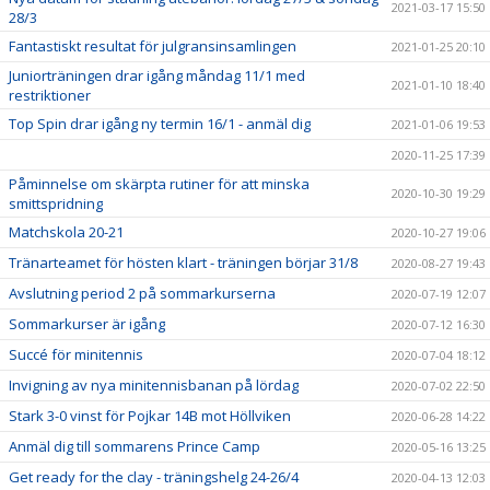
2021-03-17 15:50
28/3
Fantastiskt resultat för julgransinsamlingen
2021-01-25 20:10
Juniorträningen drar igång måndag 11/1 med
2021-01-10 18:40
restriktioner
Top Spin drar igång ny termin 16/1 - anmäl dig
2021-01-06 19:53
2020-11-25 17:39
Påminnelse om skärpta rutiner för att minska
2020-10-30 19:29
smittspridning
Matchskola 20-21
2020-10-27 19:06
Tränarteamet för hösten klart - träningen börjar 31/8
2020-08-27 19:43
Avslutning period 2 på sommarkurserna
2020-07-19 12:07
Sommarkurser är igång
2020-07-12 16:30
Succé för minitennis
2020-07-04 18:12
Invigning av nya minitennisbanan på lördag
2020-07-02 22:50
Stark 3-0 vinst för Pojkar 14B mot Höllviken
2020-06-28 14:22
Anmäl dig till sommarens Prince Camp
2020-05-16 13:25
Get ready for the clay - träningshelg 24-26/4
2020-04-13 12:03