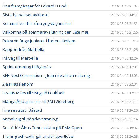
Fina framgångar för Edvard i Lund
2016-06-12 21:34
Sista fyspasset avklarat
2016-06-11 14:18
Sommarfest för våra yngsta juniorer
2016-05-28 21:39
Välkomna på sommaravslutning den 28:e maj
2016-05-15 21:55
Rekordmånga juniorer i farten i helgen
2016-05-15 21:19
Rapport från Marbella
2016-05-08 21:25
På väg till Marbella
2016-04-30 12:26
Sprintturnering i Höganäs
2016-04-16 16:38
SEB Next Generation - glöm inte att anmäla dig
2016-04-10 15:03
2:a i Hässleholm
2016-04-08 22:31
Grattis Miles till SM-guld i dubbel!
2016-04-06 17:13
Många Åhusjuniorer till SM i Göteborg
2016-03-24 21:17
Fina resultat i Båstad
2016-03-19 20:25
Anmäl dig till påsklovsträning!
2016-03-17 21:16
Succé för Åhus Tennisklubb på PMA Open
2016-03-06 19:32
Träning och tävlingar under sportlovet
2016-02-25 20:25