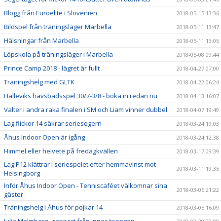
Blogg från Euroelite i Slovenien
2018-05-15 13:36
Bildspel från träningsläger Marbella
2018-05-11 13:47
Hälsningar från Marbella
2018-05-11 13:05
Löpskola på träningsläger i Marbella
2018-05-08 09:44
Prince Camp 2018 - lägret är fullt
2018-04-27 07:00
Träningshelg med GLTK
2018-04-22 06:24
Hälleviks havsbadsspel 30/7-3/8 - boka in redan nu
2018-04-13 16:07
Valter i andra raka finalen i SM och Liam vinner dubbel
2018-04-07 19:49
Lag flickor 14 säkrar seriesegern
2018-03-24 19:03
Åhus Indoor Open är igång
2018-03-24 12:38
Himmel eller helvete på fredagkvällen
2018-03-17 09:39
Lag P12 klättrar i seriespelet efter hemmavinst mot
2018-03-11 19:35
Helsingborg
Inför Åhus Indoor Open - Tenniscaféet välkomnar sina
2018-03-06 21:22
gäster
Träningshelg i Åhus för pojkar 14
2018-03-05 16:09