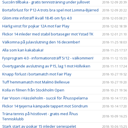
Succén tillbaka - gratis tennisträning under jullovet
2018-12-09 20:39
Bortaförlust för P12-A trots bra spel mot Lomma-Bjärred
2018-12-09 20:22
Glöm inte infoträff ikväll 18.45 om fys 4.0
2018-12-05 08:21
Härlig vinst för pojkar 12A mot Fair Play
2018-12-02 18:59
Flickor 14 inleder med stabil bortaseger mot Ystad TK
2018-12-01 21:10
Välkomna på julavslutning den 16 december!
2018-11-25 18:03
Alla som kan kakabaka!
2018-11-25 17:57
Fysprogram 4.0 - informationsträff 5/12 - välkommen!
2018-11-12 15:55
Övertygande avslutning av P15, lag 1 mot Höllviken
2018-11-11 17:24
Knapp förlust i bortamatch mot Fair Play
2018-10-27 19:52
Tuff hemmamatch mot Malmö Bellevue
2018-10-27 19:20
Kolla in filmen från Stockholm Open
2018-10-21 19:56
Fair Vision i Hässleholm - succé för Åhusspelarna
2018-10-14 17:35
Flickor 14 tjejerna kämpade tappert mot Söndrum
2018-10-14 17:20
Träna tennis på höstlovet - gratis med Åhus
2018-10-09 16:25
Tennisklubb
Stark start av pojkar 15 inleder seriespelet
2018-10-06 15:25