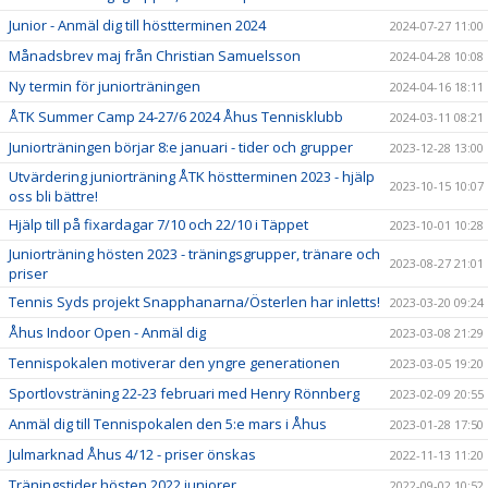
Junior - Anmäl dig till höstterminen 2024
2024-07-27 11:00
Månadsbrev maj från Christian Samuelsson
2024-04-28 10:08
Ny termin för juniorträningen
2024-04-16 18:11
ÅTK Summer Camp 24-27/6 2024 Åhus Tennisklubb
2024-03-11 08:21
Juniorträningen börjar 8:e januari - tider och grupper
2023-12-28 13:00
Utvärdering juniorträning ÅTK höstterminen 2023 - hjälp
2023-10-15 10:07
oss bli bättre!
Hjälp till på fixardagar 7/10 och 22/10 i Täppet
2023-10-01 10:28
Juniorträning hösten 2023 - träningsgrupper, tränare och
2023-08-27 21:01
priser
Tennis Syds projekt Snapphanarna/Österlen har inletts!
2023-03-20 09:24
Åhus Indoor Open - Anmäl dig
2023-03-08 21:29
Tennispokalen motiverar den yngre generationen
2023-03-05 19:20
Sportlovsträning 22-23 februari med Henry Rönnberg
2023-02-09 20:55
Anmäl dig till Tennispokalen den 5:e mars i Åhus
2023-01-28 17:50
Julmarknad Åhus 4/12 - priser önskas
2022-11-13 11:20
Träningstider hösten 2022 juniorer
2022-09-02 10:52