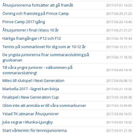
Åhusjuniorerna fortsätter att gå framåt
2017-07-01 16:25
Övning och framsteg på Prince Camp
2017-06-29 21:25
Prince Camp 2017 igång
2017-06-26 16:45
Åhusjuniorer i final i klass 10 år
2017-06-21 21:27
Härliga framgångar i P12 och F12
2017-06-19 19:44
Tennis på sommarlovet för dig som är 10-12 år
2017-06-13 21:11
De yngsta juniorerna firar sommaravslutning på
2017-06-11 18:55
grusbanan
Till våra yngre juniorer - välkommen på
2017-06-06 14:10
sommaravslutning!
Miles till slutspel i Next Generation
2017-06-06 08:15
Marbella 2017 - lägret kan börja
2017-05-21 13:52
Finalspel i New Generation Cup
2017-05-13 09:38
Glöm inte att anmäla er till våra sommarkurser
2017-05-13 09:09
Ystad TK utmanar Åhusjuniorer
2017-05-06 16:31
Julia segrar i Munka-Ljungby
2017-05-03 16:52
Start vårtermin för tennisjuniorerna
2017-05-01 21:39