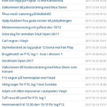
Kom och heja på Pojkar 15 mot Karlskrona
2017-12-04 19:34
Välkommen till jullovsträning med Moa Steen
2017-12-04 19:23
Åhus med i satsning på MultiskillZ
2017-12-04 19:13
Hjälp klubben fixa goda vinster till julskyltningen
2017-12-02 09:55
Minitennisturnering och julfest den 10/12
2017-12-02 09:41
Sista dag för anmälan SALK Open 26/11
2017-11-25 10:36
Carl segrar i Växjö
2017-10-29 12:07
Styrkebesked av lag pojkar 12 borta mot Fair Play
2017-10-29 12:04
Bragdmatch av P15, lag 1 - kvar i division 1
2017-10-28 09:25
Stockholm Open 2017
2017-10-22 20:20
Välkommen till höstlovsträning med Moa Steen som
2017-10-16 21:09
tränare
P12 segrar på hemmaplan mot Ystad
2017-10-15 18:45
Viktig seger för P15, lag 1 mot Svedala
2017-10-15 18:28
Adam och Albin imponerar i slutspelet i Växjö
2017-10-15 18:24
Tuff resa till Lund för P15, lag 1
2017-10-15 13:43
Hemmamatch kl 12.00 den 15/10 för lag P12
2017-10-14 15:57