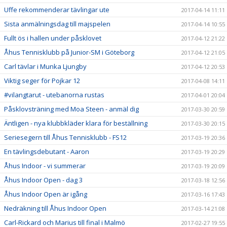
Uffe rekommenderar tävlingar ute
2017-04-14 11:11
Sista anmälningsdag till majspelen
2017-04-14 10:55
Fullt ös i hallen under påsklovet
2017-04-12 21:22
Åhus Tennisklubb på Junior-SM i Göteborg
2017-04-12 21:05
Carl tävlar i Munka Ljungby
2017-04-12 20:53
Viktig seger för Pojkar 12
2017-04-08 14:11
#vilangtarut - utebanorna rustas
2017-04-01 20:04
Påsklovsträning med Moa Steen - anmäl dig
2017-03-30 20:59
Äntligen - nya klubbkläder klara för beställning
2017-03-30 20:15
Seriesegern till Åhus Tennisklubb - FS12
2017-03-19 20:36
En tävlingsdebutant - Aaron
2017-03-19 20:29
Åhus Indoor - vi summerar
2017-03-19 20:09
Åhus Indoor Open - dag 3
2017-03-18 12:56
Åhus Indoor Open är igång
2017-03-16 17:43
Nedräkning till Åhus Indoor Open
2017-03-14 21:08
Carl-Rickard och Marius till final i Malmö
2017-02-27 19:55