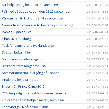
Kul helgträning för juniorer - anmäl er!
2016-08-23 13:00
Följ med till dubbelcupen den 23-25 september
2016-08-21 13:53
Välkommen till kick-off den 4:e september
2016-08-20 13:28
Glöm inte att anmäla er till höstens juniorträning
2016-08-09 21:54
Lycka till i junior SM!
2016-08-06 08:24
Åhus TK i Flensburg
2016-08-02 21:12
Tack för sommarens tysklandsläger
2016-08-02 21:04
Svetten lackar i Kiel
2016-07-28 13:50
Sommarens Kielläger igång...
2016-07-25 20:18
Dyrköpta framgångar för Julia
2016-07-23 14:14
Sommarkurserna i full gång på Täppet
2016-07-12 11:44
Finalplats för Julia i Ystad
2016-07-03 19:35
Bilder från Prince Camp 2016
2016-07-01 16:02
705 liter jordgubbar sålda under midsommar
2016-06-26 09:18
Juniorerna får extrahjälp med fysövningar
2016-06-26 09:00
Enebybergs TK på besök i Åhus
2016-06-16 21:32