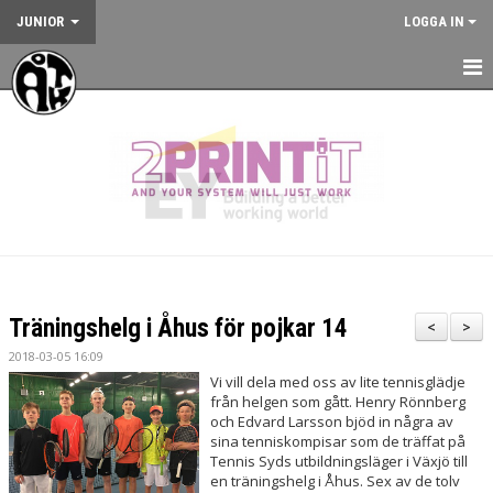
JUNIOR
LOGGA IN
HEM
NYHETER
KALENDER
JUNIORVERKSAMHETEN
VÅRA TRÄNINGSLÄGER
Träningshelg i Åhus för pojkar 14
<
>
VÅRA TÄVLINGAR
2018-03-05 16:09
Vi vill dela med oss av lite tennisglädje
KONTAKT
från helgen som gått. Henry Rönnberg
och Edvard Larsson bjöd in några av
sina tenniskompisar som de träffat på
Tennis Syds utbildningsläger i Växjö till
en träningshelg i Åhus. Sex av de tolv