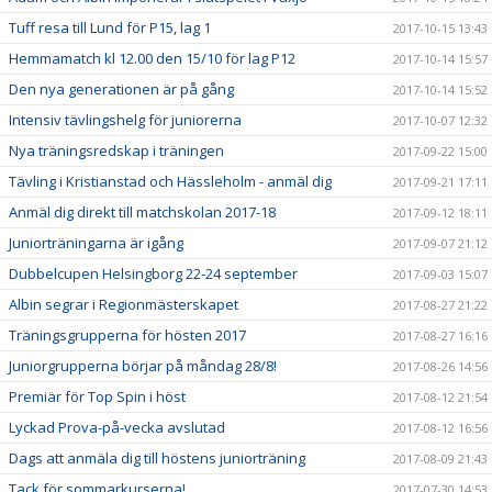
Tuff resa till Lund för P15, lag 1
2017-10-15 13:43
Hemmamatch kl 12.00 den 15/10 för lag P12
2017-10-14 15:57
Den nya generationen är på gång
2017-10-14 15:52
Intensiv tävlingshelg för juniorerna
2017-10-07 12:32
Nya träningsredskap i träningen
2017-09-22 15:00
Tävling i Kristianstad och Hässleholm - anmäl dig
2017-09-21 17:11
Anmäl dig direkt till matchskolan 2017-18
2017-09-12 18:11
Juniorträningarna är igång
2017-09-07 21:12
Dubbelcupen Helsingborg 22-24 september
2017-09-03 15:07
Albin segrar i Regionmästerskapet
2017-08-27 21:22
Träningsgrupperna för hösten 2017
2017-08-27 16:16
Juniorgrupperna börjar på måndag 28/8!
2017-08-26 14:56
Premiär för Top Spin i höst
2017-08-12 21:54
Lyckad Prova-på-vecka avslutad
2017-08-12 16:56
Dags att anmäla dig till höstens juniorträning
2017-08-09 21:43
Tack för sommarkurserna!
2017-07-30 14:53