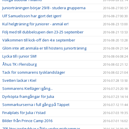
Juniorträningen börjar 29/8 - studera grupperna
2016-08-27 00:57
Ulf Samuelsson har gjort det igen!
2016-08-27 00:30
Kul helgträning för juniorer - anmäl er!
2016-08-23 13:00
Följ med till dubbelcupen den 23-25 september
2016-08-21 13:53
Välkommen till kick-off den 4:e september
2016-08-20 13:28
Glöm inte att anmäla er till höstens juniorträning
2016-08-09 21:54
Lycka till i junior SM!
2016-08-06 08:24
Åhus TK i Flensburg
2016-08-02 21:12
Tack för sommarens tysklandsläger
2016-08-02 21:04
Svetten lackar i Kiel
2016-07-28 13:50
Sommarens Kielläger igång...
2016-07-25 20:18
Dyrköpta framgångar för Julia
2016-07-23 14:14
Sommarkurserna i full gång på Täppet
2016-07-12 11:44
Finalplats för Julia i Ystad
2016-07-03 19:35
Bilder från Prince Camp 2016
2016-07-01 16:02
705 liter jordgubbar sålda under midsommar
2016-06-26 09:18