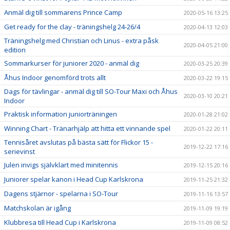
Anmäl dig till sommarens Prince Camp
2020-05-16 13:25
Get ready for the clay - träningshelg 24-26/4
2020-04-13 12:03
Träningshelg med Christian och Linus - extra påsk
2020-04-05 21:00
edition
Sommarkurser för juniorer 2020 - anmäl dig
2020-03-25 20:39
Åhus Indoor genomförd trots allt
2020-03-22 19:15
Dags för tävlingar - anmäl dig till SO-Tour Maxi och Åhus
2020-03-10 20:21
Indoor
Praktisk information juniorträningen
2020-01-28 21:02
Winning Chart - Tränarhjälp att hitta ett vinnande spel
2020-01-22 20:11
Tennisåret avslutas på bästa sätt för Flickor 15 -
2019-12-22 17:16
serievinst
Julen invigs självklart med minitennis
2019-12-15 20:16
Juniorer spelar kanon i Head Cup Karlskrona
2019-11-25 21:32
Dagens stjärnor - spelarna i SO-Tour
2019-11-16 13:57
Matchskolan är igång
2019-11-09 19:19
Klubbresa till Head Cup i Karlskrona
2019-11-09 08:52