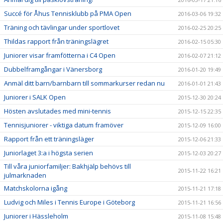
Succé för Åhus Tennisklubb på PMA Open
2016-03-06 19:32
Träning och tävlingar under sportlovet
2016-02-25 20:25
Thildas rapport från träningslägret
2016-02-15 05:30
Juniorer visar framfötterna i C4 Open
2016-02-07 21:12
Dubbelframgångar i Vänersborg
2016-01-20 19:49
Anmäl ditt barn/barnbarn till sommarkurser redan nu
2016-01-01 21:43
Juniorer i SALK Open
2015-12-30 20:24
Hösten avslutades med mini-tennis
2015-12-15 22:35
Tennisjuniorer - viktiga datum framöver
2015-12-09 16:00
Rapport från ett träningsläger
2015-12-06 21:33
Juniorlaget 3:a i högsta serien
2015-12-03 20:27
Till våra juniorfamiljer: Bakhjälp behövs till
2015-11-22 16:21
julmarknaden
Matchskolorna igång
2015-11-21 17:18
Ludvig och Miles i Tennis Europe i Göteborg
2015-11-21 16:56
Juniorer i Hässleholm
2015-11-08 15:48