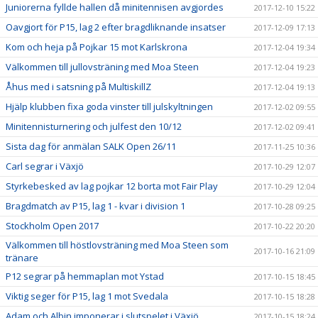
Juniorerna fyllde hallen då minitennisen avgjordes
2017-12-10 15:22
Oavgjort för P15, lag 2 efter bragdliknande insatser
2017-12-09 17:13
Kom och heja på Pojkar 15 mot Karlskrona
2017-12-04 19:34
Välkommen till jullovsträning med Moa Steen
2017-12-04 19:23
Åhus med i satsning på MultiskillZ
2017-12-04 19:13
Hjälp klubben fixa goda vinster till julskyltningen
2017-12-02 09:55
Minitennisturnering och julfest den 10/12
2017-12-02 09:41
Sista dag för anmälan SALK Open 26/11
2017-11-25 10:36
Carl segrar i Växjö
2017-10-29 12:07
Styrkebesked av lag pojkar 12 borta mot Fair Play
2017-10-29 12:04
Bragdmatch av P15, lag 1 - kvar i division 1
2017-10-28 09:25
Stockholm Open 2017
2017-10-22 20:20
Välkommen till höstlovsträning med Moa Steen som
2017-10-16 21:09
tränare
P12 segrar på hemmaplan mot Ystad
2017-10-15 18:45
Viktig seger för P15, lag 1 mot Svedala
2017-10-15 18:28
Adam och Albin imponerar i slutspelet i Växjö
2017-10-15 18:24