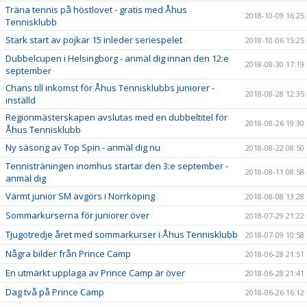
Träna tennis på höstlovet - gratis med Åhus
2018-10-09 16:25
Tennisklubb
Stark start av pojkar 15 inleder seriespelet
2018-10-06 15:25
Dubbelcupen i Helsingborg - anmäl dig innan den 12:e
2018-08-30 17:19
september
Chans till inkomst för Åhus Tennisklubbs juniorer -
2018-08-28 12:35
inställd
Regionmästerskapen avslutas med en dubbeltitel för
2018-08-26 19:30
Åhus Tennisklubb
Ny säsong av Top Spin - anmäl dig nu
2018-08-22 08:50
Tennisträningen inomhus startar den 3:e september -
2018-08-11 08:58
anmäl dig
Varmt junior SM avgörs i Norrköping
2018-08-08 13:28
Sommarkurserna för juniorer över
2018-07-29 21:22
Tjugotredje året med sommarkurser i Åhus Tennisklubb
2018-07-09 10:58
Några bilder från Prince Camp
2018-06-28 21:51
En utmärkt upplaga av Prince Camp är över
2018-06-28 21:41
Dag två på Prince Camp
2018-06-26 16:12