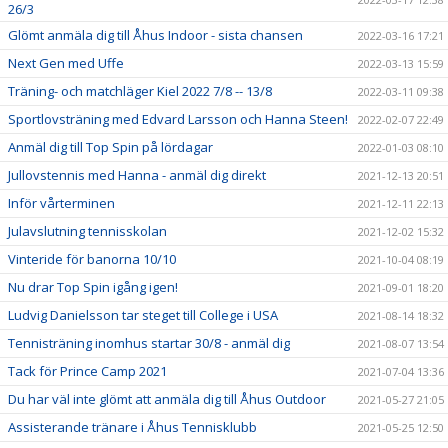
26/3
Glömt anmäla dig till Åhus Indoor - sista chansen
2022-03-16 17:21
Next Gen med Uffe
2022-03-13 15:59
Träning- och matchläger Kiel 2022 7/8 -- 13/8
2022-03-11 09:38
Sportlovsträning med Edvard Larsson och Hanna Steen!
2022-02-07 22:49
Anmäl dig till Top Spin på lördagar
2022-01-03 08:10
Jullovstennis med Hanna - anmäl dig direkt
2021-12-13 20:51
Inför vårterminen
2021-12-11 22:13
Julavslutning tennisskolan
2021-12-02 15:32
Vinteride för banorna 10/10
2021-10-04 08:19
Nu drar Top Spin igång igen!
2021-09-01 18:20
Ludvig Danielsson tar steget till College i USA
2021-08-14 18:32
Tennisträning inomhus startar 30/8 - anmäl dig
2021-08-07 13:54
Tack för Prince Camp 2021
2021-07-04 13:36
Du har väl inte glömt att anmäla dig till Åhus Outdoor
2021-05-27 21:05
Assisterande tränare i Åhus Tennisklubb
2021-05-25 12:50