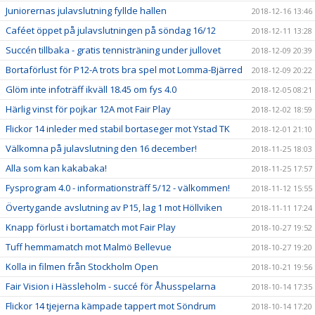
Juniorernas julavslutning fyllde hallen
2018-12-16 13:46
Caféet öppet på julavslutningen på söndag 16/12
2018-12-11 13:28
Succén tillbaka - gratis tennisträning under jullovet
2018-12-09 20:39
Bortaförlust för P12-A trots bra spel mot Lomma-Bjärred
2018-12-09 20:22
Glöm inte infoträff ikväll 18.45 om fys 4.0
2018-12-05 08:21
Härlig vinst för pojkar 12A mot Fair Play
2018-12-02 18:59
Flickor 14 inleder med stabil bortaseger mot Ystad TK
2018-12-01 21:10
Välkomna på julavslutning den 16 december!
2018-11-25 18:03
Alla som kan kakabaka!
2018-11-25 17:57
Fysprogram 4.0 - informationsträff 5/12 - välkommen!
2018-11-12 15:55
Övertygande avslutning av P15, lag 1 mot Höllviken
2018-11-11 17:24
Knapp förlust i bortamatch mot Fair Play
2018-10-27 19:52
Tuff hemmamatch mot Malmö Bellevue
2018-10-27 19:20
Kolla in filmen från Stockholm Open
2018-10-21 19:56
Fair Vision i Hässleholm - succé för Åhusspelarna
2018-10-14 17:35
Flickor 14 tjejerna kämpade tappert mot Söndrum
2018-10-14 17:20