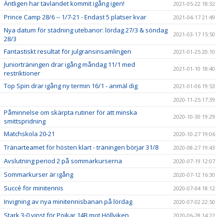
Äntligen har tävlandet kommit igång igen!
2021-05-22 18:32
Prince Camp 28/6 -- 1/7-21 - Endast 5 platser kvar
2021-04-17 21:49
Nya datum för städning utebanor: lördag 27/3 & söndag
2021-03-17 15:50
28/3
Fantastiskt resultat för julgransinsamlingen
2021-01-25 20:10
Juniorträningen drar igång måndag 11/1 med
2021-01-10 18:40
restriktioner
Top Spin drar igång ny termin 16/1 - anmäl dig
2021-01-06 19:53
2020-11-25 17:39
Påminnelse om skärpta rutiner för att minska
2020-10-30 19:29
smittspridning
Matchskola 20-21
2020-10-27 19:06
Tränarteamet för hösten klart - träningen börjar 31/8
2020-08-27 19:43
Avslutning period 2 på sommarkurserna
2020-07-19 12:07
Sommarkurser är igång
2020-07-12 16:30
Succé för minitennis
2020-07-04 18:12
Invigning av nya minitennisbanan på lördag
2020-07-02 22:50
Stark 3-0 vinst för Pojkar 14B mot Höllviken
2020-06-28 14:22