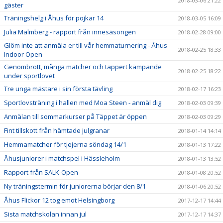
2018-03-06 21:22
gäster
Träningshelg i Åhus för pojkar 14
2018-03-05 16:09
Julia Malmberg - rapport från innesäsongen
2018-02-28 09:00
Glöm inte att anmäla er till vår hemmaturnering - Åhus
2018-02-25 18:33
Indoor Open
Genombrott, många matcher och tappert kämpande
2018-02-25 18:22
under sportlovet
Tre unga mästare i sin första tävling
2018-02-17 16:23
Sportlovsträning i hallen med Moa Steen - anmäl dig
2018-02-03 09:39
Anmälan till sommarkurser på Täppet är öppen
2018-02-03 09:29
Fint tillskott från hämtade julgranar
2018-01-14 14:14
Hemmamatcher för tjejerna söndag 14/1
2018-01-13 17:22
Åhusjuniorer i matchspel i Hässleholm
2018-01-13 13:52
Rapport från SALK-Open
2018-01-08 20:52
Ny träningstermin för juniorerna börjar den 8/1
2018-01-06 20:52
Åhus Flickor 12 tog emot Helsingborg
2017-12-17 14:44
Sista matchskolan innan jul
2017-12-17 14:37