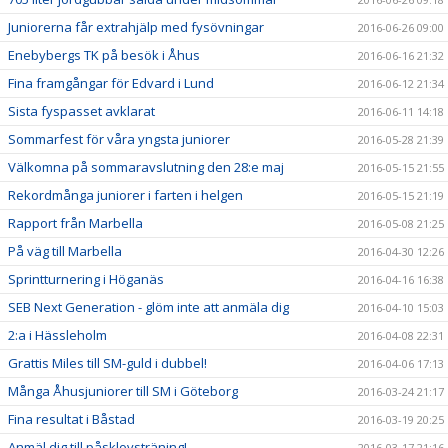
Juniorerna får extrahjälp med fysövningar
2016-06-26 09:00
Enebybergs TK på besök i Åhus
2016-06-16 21:32
Fina framgångar för Edvard i Lund
2016-06-12 21:34
Sista fyspasset avklarat
2016-06-11 14:18
Sommarfest för våra yngsta juniorer
2016-05-28 21:39
Välkomna på sommaravslutning den 28:e maj
2016-05-15 21:55
Rekordmånga juniorer i farten i helgen
2016-05-15 21:19
Rapport från Marbella
2016-05-08 21:25
På väg till Marbella
2016-04-30 12:26
Sprintturnering i Höganäs
2016-04-16 16:38
SEB Next Generation - glöm inte att anmäla dig
2016-04-10 15:03
2:a i Hässleholm
2016-04-08 22:31
Grattis Miles till SM-guld i dubbel!
2016-04-06 17:13
Många Åhusjuniorer till SM i Göteborg
2016-03-24 21:17
Fina resultat i Båstad
2016-03-19 20:25
Anmäl dig till påsklovsträning!
2016-03-17 21:16