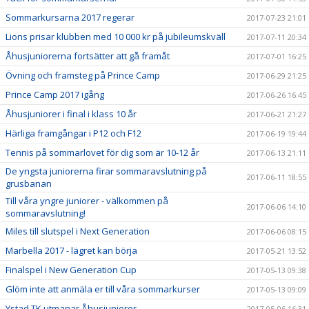
Sommarkursarna 2017 regerar
2017-07-23 21:01
Lions prisar klubben med 10 000 kr på jubileumskväll
2017-07-11 20:34
Åhusjuniorerna fortsätter att gå framåt
2017-07-01 16:25
Övning och framsteg på Prince Camp
2017-06-29 21:25
Prince Camp 2017 igång
2017-06-26 16:45
Åhusjuniorer i final i klass 10 år
2017-06-21 21:27
Härliga framgångar i P12 och F12
2017-06-19 19:44
Tennis på sommarlovet för dig som är 10-12 år
2017-06-13 21:11
De yngsta juniorerna firar sommaravslutning på
2017-06-11 18:55
grusbanan
Till våra yngre juniorer - välkommen på
2017-06-06 14:10
sommaravslutning!
Miles till slutspel i Next Generation
2017-06-06 08:15
Marbella 2017 - lägret kan börja
2017-05-21 13:52
Finalspel i New Generation Cup
2017-05-13 09:38
Glöm inte att anmäla er till våra sommarkurser
2017-05-13 09:09
Ystad TK utmanar Åhusjuniorer
2017-05-06 16:31