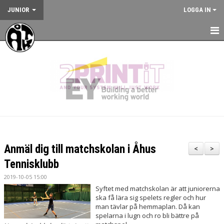
JUNIOR
LOGGA IN
HEM
NYHETER
KALENDER
JUNIORVERKSAMHETEN
VÅRA TRÄNINGSLÄGER
Anmäl dig till matchskolan i Åhus
<
>
VÅRA TÄVLINGAR
Tennisklubb
2019-10-05 15:00
KONTAKT
Syftet med matchskolan är att juniorerna
ska få lära sig spelets regler och hur
man tävlar på hemmaplan. Då kan
spelarna i lugn och ro bli bättre på