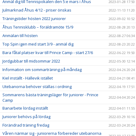
Anmäl dig till Tennispokalen den 5:e mars i Åhus
2023-01-28 17:50
Julmarknad Åhus 4/12 - priser önskas
2022-11-13 11:20
Träningstider hösten 2022 juniorer
2022-09-02 10:52
Åhus Tennisklubb – föräldramöte 15/9
2022-08-28 20:13
Anmälan till hösten
2022-08-27 06:34
Top Spin igen med start 3/9 - anmäl dig
2022-08-23 20:22
Bara fåtal platser kvar till Prince Camp - start 27/6
2022-06-22 19:50
Jordgubbar till midsommar 2022
2022-05-30 12:14
Information om sommarträning på måndag
2022-04-26 20:24
Kiel inställt - Hällevik istället
2022-04-21 08:41
Utebanorna behöver ställas i ordning
2022-04-19 17:51
Sommarens bästa träningsläger för juniorer - Prince
2022-04-04 20:24
Camp
Banarbete lördag inställt
2022-04-01 11:55
Juniorer behövs på lördag
2022-03-29 10:16
Förändrad träning fredag
2022-03-24 20:24
Våren närmar sig - juniorerna förbereder utebanorna
2022-03-17 12:38