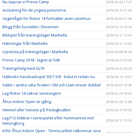
Nu öppnar vi Prince Camp
2018-06-24 17:27
Avslutning för de yngsta juniorerna
2018-06-10 21:45
Segertåget för flickor 14 fortsätter även utomhus
2018-06-03 21:46
Blogg från Euroelite i Slovenien
2018-05-15 13:36
Bildspel från träningsläger Marbella
2018-05-11 13:47
Hälsningar från Marbella
2018-05-11 13:05
Löpskola på träningsläger i Marbella
2018-05-08 09:44
Prince Camp 2018 - lägret är fullt
2018-04-27 07:00
Träningshelg med GLTK
2018-04-22 06:24
Hälleviks havsbadsspel 30/7-3/8 - boka in redan nu
2018-04-13 16:07
Valter i andra raka finalen i SM och Liam vinner dubbel
2018-04-07 19:49
Lag flickor 14 säkrar seriesegern
2018-03-24 19:03
Åhus Indoor Open är igång
2018-03-24 12:38
Himmel eller helvete på fredagkvällen
2018-03-17 09:39
Lag P12 klättrar i seriespelet efter hemmavinst mot
2018-03-11 19:35
Helsingborg
Inför Åhus Indoor Open - Tenniscaféet välkomnar sina