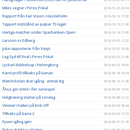
Miles segrar i Pirres Pokal
2016-10-23 20:04
Rapport från Fair Vision i Hässleholm
2016-10-16 17:30
Tappert motstånd av pojkar 15-laget
2016-10-15 21:38
Härliga matcher under Sparbanken Open
2016-10-14 21:00
Larsson vs Edberg
2016-10-05 17:22
Julia rapporterar från Växjö
2016-10-02 18:28
Lag Syd till final i Pirres Pokal
2016-09-25 21:40
Lyckad dubbelcup i Helsingborg
2016-09-25 19:00
Känd profil tillbaks på banan
2016-09-18 19:34
Matchskolan drar igång - anmäl dig
2016-09-12 21:38
Åhus gör entré i fler seriespel
2016-09-09 15:00
Helgträning startar på söndag
2016-09-08 21:12
Vimmel i hallen på Kick-Off
2016-09-04 18:44
Tillbaks på bana 2
2016-09-02 17:25
Fysen igång igen
2016-08-31 21:18
Roliga dubblar i Malmö
2016-08-28 22:14