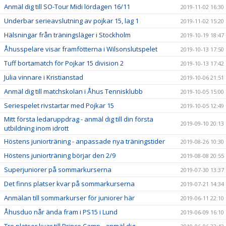
Anmäl dig till SO-Tour Midi lördagen 16/11
2019-11-02 16:30
Underbar serieavslutning av pojkar 15, lag 1
2019-11-02 15:20
Hälsningar från träningsläger i Stockholm
2019-10-19 18:47
Åhusspelare visar framfötterna i Wilsonslutspelet
2019-10-13 17:50
Tuff bortamatch för Pojkar 15 division 2
2019-10-13 17:42
Julia vinnare i Kristianstad
2019-10-06 21:51
Anmäl dig till matchskolan i Åhus Tennisklubb
2019-10-05 15:00
Seriespelet rivstartar med Pojkar 15
2019-10-05 12:49
Mitt första ledaruppdrag - anmäl dig till din första
2019-09-10 20:13
utbildning inom idrott
Höstens juniorträning - anpassade nya träningstider
2019-08-26 10:30
Höstens juniorträning börjar den 2/9
2019-08-08 20:55
Superjuniorer på sommarkurserna
2019-07-30 13:37
Det finns platser kvar på sommarkurserna
2019-07-21 14:34
Anmälan till sommarkurser för juniorer här
2019-06-11 22:10
Åhusduo når ända fram i PS15 i Lund
2019-06-09 16:10