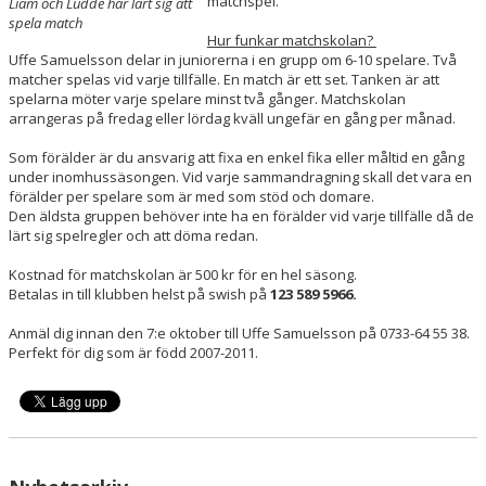
matchspel.
Liam och Ludde har lärt sig att
spela match
Hur funkar matchskolan?
Uffe Samuelsson delar in juniorerna i en grupp om 6-10 spelare. Två
matcher spelas vid varje tillfälle. En match är ett set. Tanken är att
spelarna möter varje spelare minst två gånger. Matchskolan
arrangeras på fredag eller lördag kväll ungefär en gång per månad.
Som förälder är du ansvarig att fixa en enkel fika eller måltid en gång
under inomhussäsongen. Vid varje sammandragning skall det vara en
förälder per spelare som är med som stöd och domare.
Den äldsta gruppen behöver inte ha en förälder vid varje tillfälle då de
lärt sig spelregler och att döma redan.
Kostnad för matchskolan är 500 kr för en hel säsong.
Betalas in till klubben helst på swish på
123 589 5966.
Anmäl dig innan den 7:e oktober till Uffe Samuelsson på 0733-64 55 38.
Perfekt för dig som är född 2007-2011.