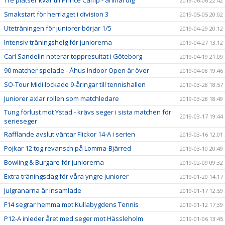
Tre platser kvar till Prince Camp - anmäl dig
2019-06-06 22:42
Smakstart för herrlaget i division 3
2019-05-05 20:02
Uteträningen för juniorer börjar 1/5
2019-04-29 20:12
Intensiv träningshelg för juniorerna
2019-04-27 13:12
Carl Sandelin noterar toppresultat i Göteborg
2019-04-19 21:09
90 matcher spelade - Åhus Indoor Open är över
2019-04-08 19:46
SO-Tour Midi lockade 9-åringar till tennishallen
2019-03-28 18:57
Juniorer axlar rollen som matchledare
2019-03-28 18:49
Tung förlust mot Ystad - krävs seger i sista matchen för
2019-03-17 19:44
serieseger
Rafflande avslut väntar Flickor 14-A i serien
2019-03-16 12:01
Pojkar 12 tog revansch på Lomma-Bjärred
2019-03-10 20:49
Bowling & Burgare för juniorerna
2019-02-09 09:32
Extra träningsdag för våra yngre juniorer
2019-01-20 14:17
Julgranarna är insamlade
2019-01-17 12:59
F14 segrar hemma mot Kullabygdens Tennis
2019-01-12 17:39
P12-A inleder året med seger mot Hässleholm
2019-01-06 13:45