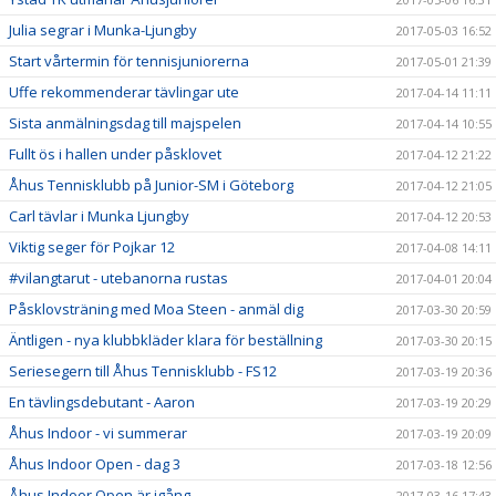
Julia segrar i Munka-Ljungby
2017-05-03 16:52
Start vårtermin för tennisjuniorerna
2017-05-01 21:39
Uffe rekommenderar tävlingar ute
2017-04-14 11:11
Sista anmälningsdag till majspelen
2017-04-14 10:55
Fullt ös i hallen under påsklovet
2017-04-12 21:22
Åhus Tennisklubb på Junior-SM i Göteborg
2017-04-12 21:05
Carl tävlar i Munka Ljungby
2017-04-12 20:53
Viktig seger för Pojkar 12
2017-04-08 14:11
#vilangtarut - utebanorna rustas
2017-04-01 20:04
Påsklovsträning med Moa Steen - anmäl dig
2017-03-30 20:59
Äntligen - nya klubbkläder klara för beställning
2017-03-30 20:15
Seriesegern till Åhus Tennisklubb - FS12
2017-03-19 20:36
En tävlingsdebutant - Aaron
2017-03-19 20:29
Åhus Indoor - vi summerar
2017-03-19 20:09
Åhus Indoor Open - dag 3
2017-03-18 12:56
Åhus Indoor Open är igång
2017-03-16 17:43