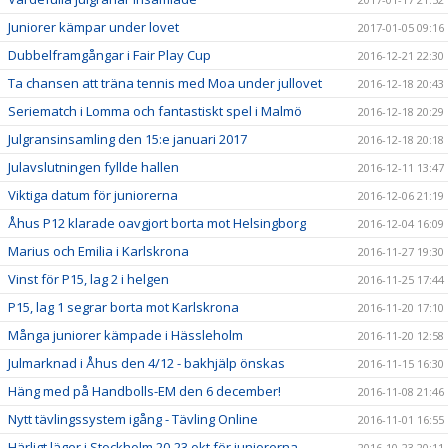
Juniorer kämpar under lovet
2017-01-05 09:16
Dubbelframgångar i Fair Play Cup
2016-12-21 22:30
Ta chansen att träna tennis med Moa under jullovet
2016-12-18 20:43
Seriematch i Lomma och fantastiskt spel i Malmö
2016-12-18 20:29
Julgransinsamling den 15:e januari 2017
2016-12-18 20:18
Julavslutningen fyllde hallen
2016-12-11 13:47
Viktiga datum för juniorerna
2016-12-06 21:19
Åhus P12 klarade oavgjort borta mot Helsingborg
2016-12-04 16:09
Marius och Emilia i Karlskrona
2016-11-27 19:30
Vinst för P15, lag 2 i helgen
2016-11-25 17:44
P15, lag 1 segrar borta mot Karlskrona
2016-11-20 17:10
Många juniorer kämpade i Hässleholm
2016-11-20 12:58
Julmarknad i Åhus den 4/12 - bakhjälp önskas
2016-11-15 16:30
Häng med på Handbolls-EM den 6 december!
2016-11-08 21:46
Nytt tävlingssystem igång - Tävling Online
2016-11-01 16:55
Härligt läger i Stockholm 20-23 okt för juniorerna
2016-10-23 20:11