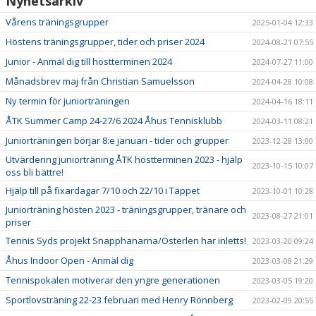
Nyhetsarkiv
Vårens träningsgrupper
2025-01-04 12:33
Höstens träningsgrupper, tider och priser 2024
2024-08-21 07:55
Junior - Anmäl dig till höstterminen 2024
2024-07-27 11:00
Månadsbrev maj från Christian Samuelsson
2024-04-28 10:08
Ny termin för juniorträningen
2024-04-16 18:11
ÅTK Summer Camp 24-27/6 2024 Åhus Tennisklubb
2024-03-11 08:21
Juniorträningen börjar 8:e januari - tider och grupper
2023-12-28 13:00
Utvärdering juniorträning ÅTK höstterminen 2023 - hjälp
2023-10-15 10:07
oss bli bättre!
Hjälp till på fixardagar 7/10 och 22/10 i Täppet
2023-10-01 10:28
Juniorträning hösten 2023 - träningsgrupper, tränare och
2023-08-27 21:01
priser
Tennis Syds projekt Snapphanarna/Österlen har inletts!
2023-03-20 09:24
Åhus Indoor Open - Anmäl dig
2023-03-08 21:29
Tennispokalen motiverar den yngre generationen
2023-03-05 19:20
Sportlovsträning 22-23 februari med Henry Rönnberg
2023-02-09 20:55