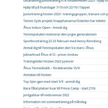
Utvärdering juniorträning ÅTK höstterminen 2023 - hjälp oss
Hjälp till på fixardagar 7/10 och 22/10 i Täppet
Juniorträning hösten 2023 - träningsgrupper, tränare och p
Tennis Syds projekt Snapphanarna/Österlen har inletts!
Åhus Indoor Open - Anmäl dig
Tennispokalen motiverar den yngre generationen
Sportlovsträning 22-23 februari med Henry Rönnberg
Anmäl dig till Tennispokalen den 5:e mars i Åhus
Julmarknad Åhus 4/12 - priser önskas
Träningstider hösten 2022 juniorer
Åhus Tennisklubb – föräldramöte 15/9
Anmälan till hösten
Top Spin igen med start 3/9 - anmäl dig
Bara fåtal platser kvar till Prince Camp - start 27/6
Jordgubbar till midsommar 2022
Information om sommarträning på måndag