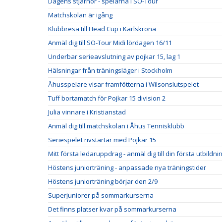
Dagens stjärnor - spelarna i SO-Tour
Matchskolan är igång
Klubbresa till Head Cup i Karlskrona
Anmäl dig till SO-Tour Midi lördagen 16/11
Underbar serieavslutning av pojkar 15, lag 1
Hälsningar från träningsläger i Stockholm
Åhusspelare visar framfötterna i Wilsonslutspelet
Tuff bortamatch för Pojkar 15 division 2
Julia vinnare i Kristianstad
Anmäl dig till matchskolan i Åhus Tennisklubb
Seriespelet rivstartar med Pojkar 15
Mitt första ledaruppdrag - anmäl dig till din första utbildni
Höstens juniorträning - anpassade nya träningstider
Höstens juniorträning börjar den 2/9
Superjuniorer på sommarkurserna
Det finns platser kvar på sommarkurserna