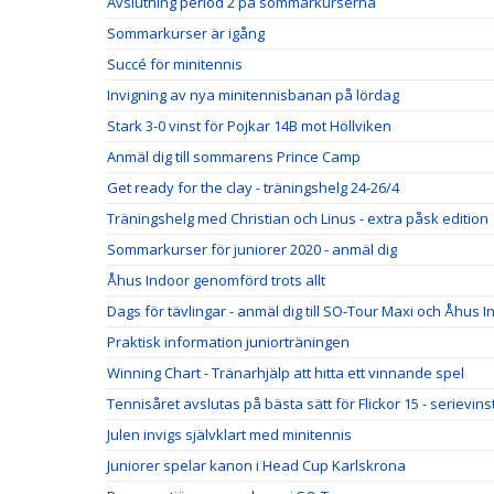
Avslutning period 2 på sommarkurserna
Sommarkurser är igång
Succé för minitennis
Invigning av nya minitennisbanan på lördag
Stark 3-0 vinst för Pojkar 14B mot Höllviken
Anmäl dig till sommarens Prince Camp
Get ready for the clay - träningshelg 24-26/4
Träningshelg med Christian och Linus - extra påsk edition
Sommarkurser för juniorer 2020 - anmäl dig
Åhus Indoor genomförd trots allt
Dags för tävlingar - anmäl dig till SO-Tour Maxi och Åhus 
Praktisk information juniorträningen
Winning Chart - Tränarhjälp att hitta ett vinnande spel
Tennisåret avslutas på bästa sätt för Flickor 15 - serievins
Julen invigs självklart med minitennis
Juniorer spelar kanon i Head Cup Karlskrona