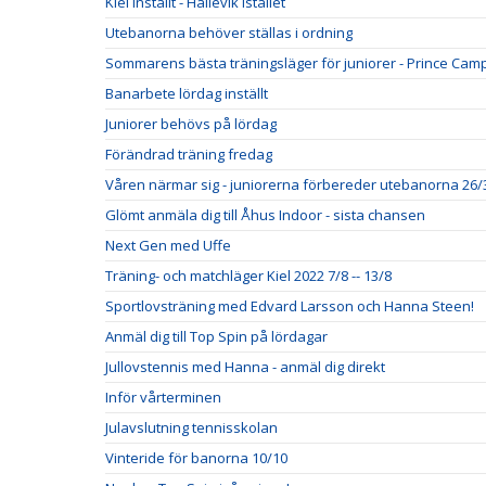
Kiel inställt - Hällevik istället
Utebanorna behöver ställas i ordning
Sommarens bästa träningsläger för juniorer - Prince Cam
Banarbete lördag inställt
Juniorer behövs på lördag
Förändrad träning fredag
Våren närmar sig - juniorerna förbereder utebanorna 26/
Glömt anmäla dig till Åhus Indoor - sista chansen
Next Gen med Uffe
Träning- och matchläger Kiel 2022 7/8 -- 13/8
Sportlovsträning med Edvard Larsson och Hanna Steen!
Anmäl dig till Top Spin på lördagar
Jullovstennis med Hanna - anmäl dig direkt
Inför vårterminen
Julavslutning tennisskolan
Vinteride för banorna 10/10