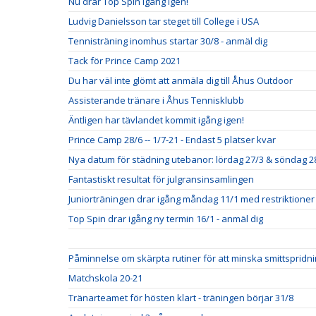
Nu drar Top Spin igång igen!
Ludvig Danielsson tar steget till College i USA
Tennisträning inomhus startar 30/8 - anmäl dig
Tack för Prince Camp 2021
Du har väl inte glömt att anmäla dig till Åhus Outdoor
Assisterande tränare i Åhus Tennisklubb
Äntligen har tävlandet kommit igång igen!
Prince Camp 28/6 -- 1/7-21 - Endast 5 platser kvar
Nya datum för städning utebanor: lördag 27/3 & söndag 2
Fantastiskt resultat för julgransinsamlingen
Juniorträningen drar igång måndag 11/1 med restriktioner
Top Spin drar igång ny termin 16/1 - anmäl dig
Påminnelse om skärpta rutiner för att minska smittspridn
Matchskola 20-21
Tränarteamet för hösten klart - träningen börjar 31/8