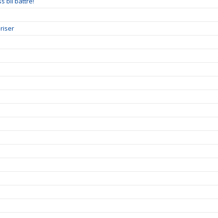
 bli bättre!
riser