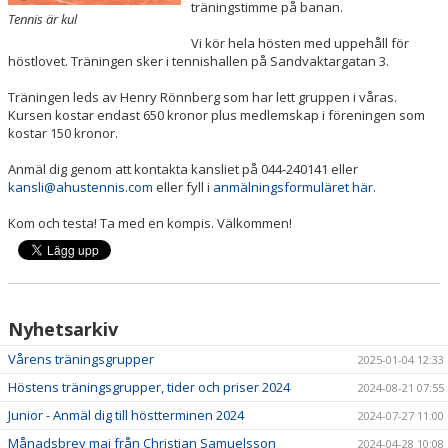
träningstimme på banan.
Tennis är kul
Vi kör hela hösten med uppehåll för
höstlovet. Träningen sker i tennishallen på Sandvaktargatan 3.
Träningen leds av Henry Rönnberg som har lett gruppen i våras.
Kursen kostar endast 650 kronor plus medlemskap i föreningen som
kostar 150 kronor.
Anmäl dig genom att kontakta kansliet på 044-240141 eller
kansli@ahustennis.com
eller fyll i
anmälningsformuläret här
.
Kom och testa! Ta med en kompis. Välkommen!
Nyhetsarkiv
Vårens träningsgrupper
2025-01-04 12:33
Höstens träningsgrupper, tider och priser 2024
2024-08-21 07:55
Junior - Anmäl dig till höstterminen 2024
2024-07-27 11:00
Månadsbrev maj från Christian Samuelsson
2024-04-28 10:08