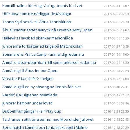
Kom till hallen för Helgträning - tennis för livet
2017-02-11 16:07
Uffe tipsar om tre närliggande tävlingar
2017-02-07 07:50
Tennis Syd besök till Åhus Tennisklubb
2017-02-05 21:28
Åhusjuniorer sätter avtryck på Creative Army Open
2017-02-05 14:02
Hälleviks Havsbad skänker medicinlåda
2017-02-05 10:20
Juniorerna fortsätter att kriga på Matchskolan
2017-01-27 15:59
Sommarens Prince Camp - anmäl dig redan nu
2017-01-24 16:00
Anmäl ditt barn/barnbarn till sommarkurser redan nu
2017-01-24 15:30
Anmäl dig till Åhus Indoor Open
2017-01-23 21:23
Vinst för P14 och P12 i helgen
2017-01-22 14:08
Anmäl dig till en ny säsong av Tennis för livet
2017-01-18 22:11
Värdefulla julgranar insamlade
2017-01-17 21:52
Juniorer kämpar under lovet
2017-01-05 09:16
Dubbelframgångar i Fair Play Cup
2016-12-21 22:30
Ta chansen att träna tennis med Moa under jullovet
2016-12-18 20:43
Seriematch i Lomma och fantastiskt spel i Malmö
2016-12-18 20:29