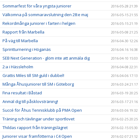
Sommarfest för våra yngsta juniorer
2016-05-28 21:39
Välkomna på sommaravslutning den 28:e maj
2016-05-15 21:55
Rekordmånga juniorer i farten i helgen
2016-05-15 21:19
Rapport från Marbella
2016-05-08 21:25
På väg till Marbella
2016-04-30 12:26
Sprintturnering i Höganäs
2016-04-16 16:38
SEB Next Generation - glöm inte att anmäla dig
2016-04-10 15:03
2:a i Hässleholm
2016-04-08 22:31
Grattis Miles till SM-guld i dubbel!
2016-04-06 17:13
Många Åhusjuniorer till SM i Göteborg
2016-03-24 21:17
Fina resultat i Båstad
2016-03-19 20:25
Anmäl dig till påsklovsträning!
2016-03-17 21:16
Succé för Åhus Tennisklubb på PMA Open
2016-03-06 19:32
Träning och tävlingar under sportlovet
2016-02-25 20:25
Thildas rapport från träningslägret
2016-02-15 05:30
Juniorer visar framfötterna i C4 Open
2016-02-07 21:12