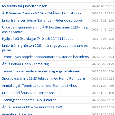
Ny termin för juniorträningen
2024-04-16 18:11
ÅTK Summer Camp 24-27/6 2024 Åhus Tennisklubb
2024-03-11 08:21
Juniorträningen börjar 8:e januari - tider och grupper
2023-12-28 13:00
Utvärdering juniorträning ÅTK höstterminen 2023 - hjälp
2023-10-15 10:07
oss bli bättre!
Hjälp till på fixardagar 7/10 och 22/10 i Täppet
2023-10-01 10:28
Juniorträning hösten 2023 - träningsgrupper, tränare och
2023-08-27 21:01
priser
Tennis Syds projekt Snapphanarna/Österlen har inletts!
2023-03-20 09:24
Åhus Indoor Open - Anmäl dig
2023-03-08 21:29
Tennispokalen motiverar den yngre generationen
2023-03-05 19:20
Sportlovsträning 22-23 februari med Henry Rönnberg
2023-02-09 20:55
Anmäl dig till Tennispokalen den 5:e mars i Åhus
2023-01-28 17:50
Julmarknad Åhus 4/12 - priser önskas
2022-11-13 11:20
Träningstider hösten 2022 juniorer
2022-09-02 10:52
Åhus Tennisklubb – föräldramöte 15/9
2022-08-28 20:13
Anmälan till hösten
2022-08-27 06:34