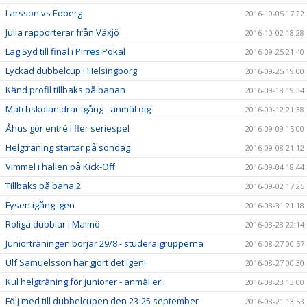
Larsson vs Edberg
2016-10-05 17:22
Julia rapporterar från Växjö
2016-10-02 18:28
Lag Syd till final i Pirres Pokal
2016-09-25 21:40
Lyckad dubbelcup i Helsingborg
2016-09-25 19:00
Känd profil tillbaks på banan
2016-09-18 19:34
Matchskolan drar igång - anmäl dig
2016-09-12 21:38
Åhus gör entré i fler seriespel
2016-09-09 15:00
Helgträning startar på söndag
2016-09-08 21:12
Vimmel i hallen på Kick-Off
2016-09-04 18:44
Tillbaks på bana 2
2016-09-02 17:25
Fysen igång igen
2016-08-31 21:18
Roliga dubblar i Malmö
2016-08-28 22:14
Juniorträningen börjar 29/8 - studera grupperna
2016-08-27 00:57
Ulf Samuelsson har gjort det igen!
2016-08-27 00:30
Kul helgträning för juniorer - anmäl er!
2016-08-23 13:00
Följ med till dubbelcupen den 23-25 september
2016-08-21 13:53