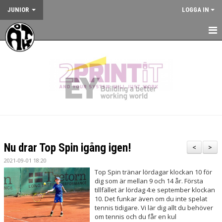
JUNIOR
LOGGA IN
HEM
NYHETER
KALENDER
JUNIORVERKSAMHETEN
VÅRA TRÄNINGSLÄGER
Nu drar Top Spin igång igen!
<
>
VÅRA TÄVLINGAR
2021-09-01 18:20
Top Spin tränar lördagar klockan 10 för
KONTAKT
dig som är mellan 9 och 14 år. Första
tillfället är lördag 4:e september klockan
10. Det funkar även om du inte spelat
tennis tidigare. Vi lär dig allt du behöver
om tennis och du får en kul