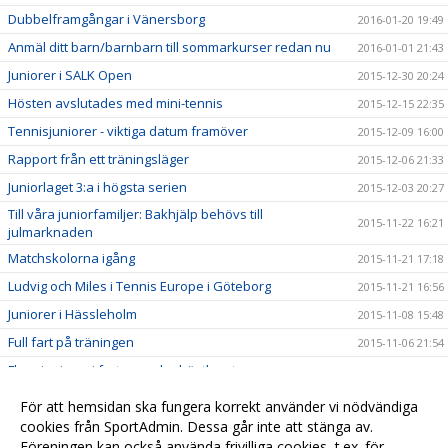
Dubbelframgångar i Vänersborg
2016-01-20 19:49
Anmäl ditt barn/barnbarn till sommarkurser redan nu
2016-01-01 21:43
Juniorer i SALK Open
2015-12-30 20:24
Hösten avslutades med mini-tennis
2015-12-15 22:35
Tennisjuniorer - viktiga datum framöver
2015-12-09 16:00
Rapport från ett träningsläger
2015-12-06 21:33
Juniorlaget 3:a i högsta serien
2015-12-03 20:27
Till våra juniorfamiljer: Bakhjälp behövs till
2015-11-22 16:21
julmarknaden
Matchskolorna igång
2015-11-21 17:18
Ludvig och Miles i Tennis Europe i Göteborg
2015-11-21 16:56
Juniorer i Hässleholm
2015-11-08 15:48
Full fart på träningen
2015-11-06 21:54
Flera juniorer i farten under höstlovet
2015-11-01 14:38
Fint träningsläger i Enebyberg
2015-10-31 20:02
För att hemsidan ska fungera korrekt använder vi nödvändiga
Jämna matcher i Växjö för P-15
cookies från SportAdmin. Dessa går inte att stänga av.
2015-10-18 19:56
Föreningen kan också använda frivilliga cookies, t.ex. för