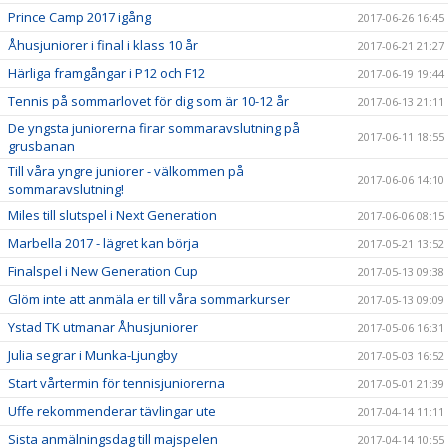
Prince Camp 2017 igång
2017-06-26 16:45
Åhusjuniorer i final i klass 10 år
2017-06-21 21:27
Härliga framgångar i P12 och F12
2017-06-19 19:44
Tennis på sommarlovet för dig som är 10-12 år
2017-06-13 21:11
De yngsta juniorerna firar sommaravslutning på
2017-06-11 18:55
grusbanan
Till våra yngre juniorer - välkommen på
2017-06-06 14:10
sommaravslutning!
Miles till slutspel i Next Generation
2017-06-06 08:15
Marbella 2017 - lägret kan börja
2017-05-21 13:52
Finalspel i New Generation Cup
2017-05-13 09:38
Glöm inte att anmäla er till våra sommarkurser
2017-05-13 09:09
Ystad TK utmanar Åhusjuniorer
2017-05-06 16:31
Julia segrar i Munka-Ljungby
2017-05-03 16:52
Start vårtermin för tennisjuniorerna
2017-05-01 21:39
Uffe rekommenderar tävlingar ute
2017-04-14 11:11
Sista anmälningsdag till majspelen
2017-04-14 10:55