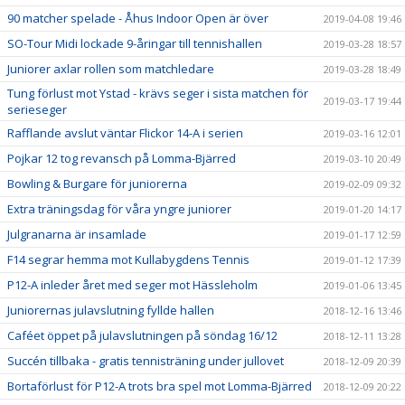
90 matcher spelade - Åhus Indoor Open är över
2019-04-08 19:46
SO-Tour Midi lockade 9-åringar till tennishallen
2019-03-28 18:57
Juniorer axlar rollen som matchledare
2019-03-28 18:49
Tung förlust mot Ystad - krävs seger i sista matchen för
2019-03-17 19:44
serieseger
Rafflande avslut väntar Flickor 14-A i serien
2019-03-16 12:01
Pojkar 12 tog revansch på Lomma-Bjärred
2019-03-10 20:49
Bowling & Burgare för juniorerna
2019-02-09 09:32
Extra träningsdag för våra yngre juniorer
2019-01-20 14:17
Julgranarna är insamlade
2019-01-17 12:59
F14 segrar hemma mot Kullabygdens Tennis
2019-01-12 17:39
P12-A inleder året med seger mot Hässleholm
2019-01-06 13:45
Juniorernas julavslutning fyllde hallen
2018-12-16 13:46
Caféet öppet på julavslutningen på söndag 16/12
2018-12-11 13:28
Succén tillbaka - gratis tennisträning under jullovet
2018-12-09 20:39
Bortaförlust för P12-A trots bra spel mot Lomma-Bjärred
2018-12-09 20:22