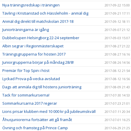
Nya träningsredskap i träningen
2017-09-22 15:00
Tävling i Kristianstad och Hässleholm - anmäl dig
2017-09-21 17:11
Anmäl dig direkt till matchskolan 2017-18
2017-09-12 18:11
Juniorträningarna är igång
2017-09-07 21:12
Dubbelcupen Helsingborg 22-24 september
2017-09-03 15:07
Albin segrar i Regionmästerskapet
2017-08-27 21:22
Träningsgrupperna för hösten 2017
2017-08-27 16:16
Juniorgrupperna börjar på måndag 28/8!
2017-08-26 14:56
Premiär för Top Spin i höst
2017-08-12 21:54
Lyckad Prova-på-vecka avslutad
2017-08-12 16:56
Dags att anmäla dig till höstens juniorträning
2017-08-09 21:43
Tack för sommarkurserna!
2017-07-30 14:53
Sommarkursarna 2017 regerar
2017-07-23 21:01
Lions prisar klubben med 10 000 kr på jubileumskväll
2017-07-11 20:34
Åhusjuniorerna fortsätter att gå framåt
2017-07-01 16:25
Övning och framsteg på Prince Camp
2017-06-29 21:25