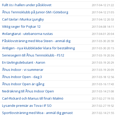
Fullt ös i hallen under påsklovet
2017-04-12 21:22
Åhus Tennisklubb på Junior-SM i Göteborg
2017-04-12 21:05
Carl tävlar i Munka Ljungby
2017-04-12 20:53
Viktig seger för Pojkar 12
2017-04-08 14:11
#vilangtarut - utebanorna rustas
2017-04-01 20:04
Påsklovsträning med Moa Steen - anmäl dig
2017-03-30 20:59
Äntligen - nya klubbkläder klara för beställning
2017-03-30 20:15
Seriesegern till Åhus Tennisklubb - FS12
2017-03-19 20:36
En tävlingsdebutant - Aaron
2017-03-19 20:29
Åhus Indoor - vi summerar
2017-03-19 20:09
Åhus Indoor Open - dag 3
2017-03-18 12:56
Åhus Indoor Open är igång
2017-03-16 17:43
Nedräkning till Åhus Indoor Open
2017-03-14 21:08
Carl-Rickard och Marius till final i Malmö
2017-02-27 19:55
Lysande premiär av Tova i IF SO
2017-02-27 19:52
Sportlovsträning med Moa - anmäl dig genast
2017-02-14 21:55