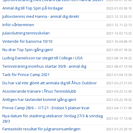
Anmäl dig till Top Spin på lördagar
2022-01-03 08:10
Jullovstennis med Hanna - anmäl dig direkt
2021-12-13 20:51
Inför vårterminen
2021-12-11 22:13
Julavslutning tennisskolan
2021-12-02 15:32
Vinteride för banorna 10/10
2021-10-04 08:19
Nu drar Top Spin igång igen!
2021-09-01 18:20
Ludvig Danielsson tar steget till College i USA
2021-08-14 18:32
Tennisträning inomhus startar 30/8 - anmäl dig
2021-08-07 13:54
Tack för Prince Camp 2021
2021-07-04 13:36
Du har väl inte glömt att anmäla dig till Åhus Outdoor
2021-05-27 21:05
Assisterande tränare i Åhus Tennisklubb
2021-05-25 12:50
Äntligen har tävlandet kommit igång igen!
2021-05-22 18:32
Prince Camp 28/6 -- 1/7-21 - Endast 5 platser kvar
2021-04-17 21:49
Nya datum för städning utebanor: lördag 27/3 & söndag
2021-03-17 15:50
28/3
Fantastiskt resultat för julgransinsamlingen
2021-01-25 20:10