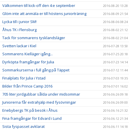
Välkommen till kick-off den 4:e september
2016-08-20 13:28
Glöm inte att anmäla er till höstens juniorträning
2016-08-09 21:54
Lycka till i junior SM!
2016-08-06 08:24
Åhus TK i Flensburg
2016-08-02 21:12
Tack för sommarens tysklandsläger
2016-08-02 21:04
Svetten lackar i Kiel
2016-07-28 13:50
Sommarens Kielläger igång...
2016-07-25 20:18
Dyrköpta framgångar för Julia
2016-07-23 14:14
Sommarkurserna i full gång på Täppet
2016-07-12 11:44
Finalplats för Julia i Ystad
2016-07-03 19:35
Bilder från Prince Camp 2016
2016-07-01 16:02
705 liter jordgubbar sålda under midsommar
2016-06-26 09:18
Juniorerna får extrahjälp med fysövningar
2016-06-26 09:00
Enebybergs TK på besök i Åhus
2016-06-16 21:32
Fina framgångar för Edvard i Lund
2016-06-12 21:34
Sista fyspasset avklarat
2016-06-11 14:18