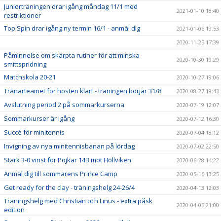
Juniorträningen drar igång måndag 11/1 med
2021-01-10 18:40
restriktioner
Top Spin drar igång ny termin 16/1 - anmäl dig
2021-01-06 19:53
2020-11-25 17:39
Påminnelse om skärpta rutiner för att minska
2020-10-30 19:29
smittspridning
Matchskola 20-21
2020-10-27 19:06
Tränarteamet för hösten klart - träningen börjar 31/8
2020-08-27 19:43
Avslutning period 2 på sommarkurserna
2020-07-19 12:07
Sommarkurser är igång
2020-07-12 16:30
Succé för minitennis
2020-07-04 18:12
Invigning av nya minitennisbanan på lördag
2020-07-02 22:50
Stark 3-0 vinst för Pojkar 14B mot Höllviken
2020-06-28 14:22
Anmäl dig till sommarens Prince Camp
2020-05-16 13:25
Get ready for the clay - träningshelg 24-26/4
2020-04-13 12:03
Träningshelg med Christian och Linus - extra påsk
2020-04-05 21:00
edition