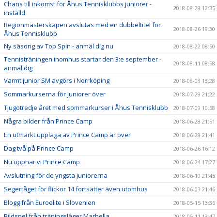
Chans till inkomst för Åhus Tennisklubbs juniorer -
2018-08-28 12:35
inställd
Regionmästerskapen avslutas med en dubbeltitel för
2018-08-26 19:30
Åhus Tennisklubb
Ny säsong av Top Spin - anmäl dig nu
2018-08-22 08:50
Tennisträningen inomhus startar den 3:e september -
2018-08-11 08:58
anmäl dig
Varmt junior SM avgörs i Norrköping
2018-08-08 13:28
Sommarkurserna för juniorer över
2018-07-29 21:22
Tjugotredje året med sommarkurser i Åhus Tennisklubb
2018-07-09 10:58
Några bilder från Prince Camp
2018-06-28 21:51
En utmärkt upplaga av Prince Camp är över
2018-06-28 21:41
Dag två på Prince Camp
2018-06-26 16:12
Nu öppnar vi Prince Camp
2018-06-24 17:27
Avslutning för de yngsta juniorerna
2018-06-10 21:45
Segertåget för flickor 14 fortsätter även utomhus
2018-06-03 21:46
Blogg från Euroelite i Slovenien
2018-05-15 13:36
Bildspel från träningsläger Marbella
2018-05-11 13:47