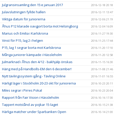
Julgransinsamling den 15:e januari 2017
2016-12-18 20:18
Julavslutningen fyllde hallen
2016-12-11 13:47
Viktiga datum för juniorerna
2016-12-06 21:19
Åhus P12 klarade oavgjort borta mot Helsingborg
2016-12-04 16:09
Marius och Emilia i Karlskrona
2016-11-27 19:30
Vinst för P15, lag 2 i helgen
2016-11-25 17:44
P15, lag 1 segrar borta mot Karlskrona
2016-11-20 17:10
Många juniorer kämpade i Hässleholm
2016-11-20 12:58
Julmarknad i Åhus den 4/12 - bakhjälp önskas
2016-11-15 16:30
Häng med på Handbolls-EM den 6 december!
2016-11-08 21:46
Nytt tävlingssystem igång - Tävling Online
2016-11-01 16:55
Härligt läger i Stockholm 20-23 okt för juniorerna
2016-10-23 20:11
Miles segrar i Pirres Pokal
2016-10-23 20:04
Rapport från Fair Vision i Hässleholm
2016-10-16 17:30
Tappert motstånd av pojkar 15-laget
2016-10-15 21:38
Härliga matcher under Sparbanken Open
2016-10-14 21:00