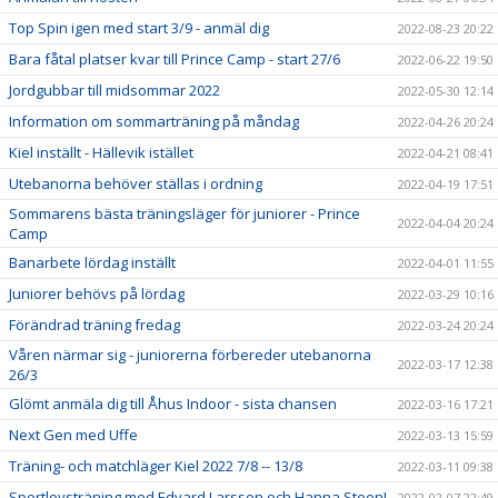
Top Spin igen med start 3/9 - anmäl dig
2022-08-23 20:22
Bara fåtal platser kvar till Prince Camp - start 27/6
2022-06-22 19:50
Jordgubbar till midsommar 2022
2022-05-30 12:14
Information om sommarträning på måndag
2022-04-26 20:24
Kiel inställt - Hällevik istället
2022-04-21 08:41
Utebanorna behöver ställas i ordning
2022-04-19 17:51
Sommarens bästa träningsläger för juniorer - Prince
2022-04-04 20:24
Camp
Banarbete lördag inställt
2022-04-01 11:55
Juniorer behövs på lördag
2022-03-29 10:16
Förändrad träning fredag
2022-03-24 20:24
Våren närmar sig - juniorerna förbereder utebanorna
2022-03-17 12:38
26/3
Glömt anmäla dig till Åhus Indoor - sista chansen
2022-03-16 17:21
Next Gen med Uffe
2022-03-13 15:59
Träning- och matchläger Kiel 2022 7/8 -- 13/8
2022-03-11 09:38
Sportlovsträning med Edvard Larsson och Hanna Steen!
2022-02-07 22:49