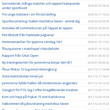
Genombrott, många matcher och tappert kämpande
2018-02-25 18:22
under sportlovet
Tre unga mästare i sin första tävling
2018-02-17 16:23
Sportlovsträning i hallen med Moa Steen - anmäl dig
2018-02-03 09:39
Anmälan till sommarkurser på Täppet är öppen
2018-02-03 09:29
Fint tillskott från hämtade julgranar
2018-01-14 14:14
Hemmamatcher för tjejerna söndag 14/1
2018-01-13 17:22
Åhusjuniorer i matchspel i Hässleholm
2018-01-13 13:52
Rapport från SALK-Open
2018-01-08 20:52
Ny träningstermin för juniorerna börjar den 8/1
2018-01-06 20:52
Åhus Flickor 12 tog emot Helsingborg
2017-12-17 14:44
Sista matchskolan innan jul
2017-12-17 14:37
Juniorerna fyllde hallen då minitennisen avgjordes
2017-12-10 15:22
Oavgjort för P15, lag 2 efter bragdliknande insatser
2017-12-09 17:13
Kom och heja på Pojkar 15 mot Karlskrona
2017-12-04 19:34
Välkommen till jullovsträning med Moa Steen
2017-12-04 19:23