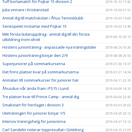
Tuff bortamatch för Pojkar 15 division 2
2019-10-13 17:42
Julia vinnare i Kristianstad
2019-10-06 21:51
Anmäl dig till matchskolan i Åhus Tennisklubb
2019-10-05 15:00
Seriespelet rivstartar med Pojkar 15
2019-10-05 12:49
Mitt första ledaruppdrag - anmäl dig till din första
2019-09-10 20:13
utbildning inom idrott
Höstens juniorträning - anpassade nya träningstider
2019-08-26 10:30
Höstens juniorträning börjar den 2/9
2019-08-08 20:55
Superjuniorer på sommarkurserna
2019-07-30 13:37
Det finns platser kvar på sommarkurserna
2019-07-21 14:34
Anmälan till sommarkurser för juniorer här
2019-06-11 22:10
Åhusduo når ända fram i PS15 i Lund
2019-06-09 16:10
Tre platser kvar till Prince Camp - anmäl dig
2019-06-06 22:42
Smakstart för herrlaget i division 3
2019-05-05 20:02
Uteträningen för juniorer börjar 1/5
2019-04-29 20:12
Intensiv träningshelg för juniorerna
2019-04-27 13:12
Carl Sandelin noterar toppresultat i Göteborg
2019-04-19 21:09