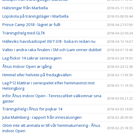
Hälsningar från Marbella
2018-05-11 13:05
Löpskola på träningsläger i Marbella
2018-05-08 09:44
Prince Camp 2018 - lägret är fullt
2018-04-27 07:00
Träningshelg med GLTK
2018-04-22 06:24
Hälleviks havsbadsspel 30/7-3/8 - boka in redan nu
2018-04-13 16:07
Valter i andra raka finalen i SM och Liam vinner dubbel
2018-04-07 19:49
Lag flickor 14 säkrar seriesegern
2018-03-24 19:03
Åhus Indoor Open är igång
2018-03-24 12:38
Himmel eller helvete på fredagkvällen
2018-03-17 09:39
Lag P12 klättrar i seriespelet efter hemmavinst mot
2018-03-11 19:35
Helsingborg
Inför Åhus Indoor Open - Tenniscaféet välkomnar sina
2018-03-06 21:22
gäster
Träningshelg i Åhus för pojkar 14
2018-03-05 16:09
Julia Malmberg - rapport från innesäsongen
2018-02-28 09:00
Glöm inte att anmäla er till vår hemmaturnering - Åhus
2018-02-25 18:33
Indoor Open