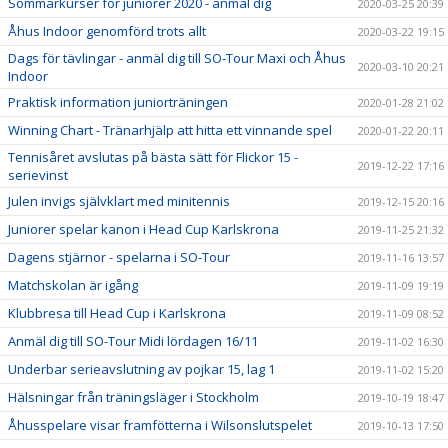
Sommarkurser för juniorer 2020 - anmäl dig
2020-03-25 20:39
Åhus Indoor genomförd trots allt
2020-03-22 19:15
Dags för tävlingar - anmäl dig till SO-Tour Maxi och Åhus
2020-03-10 20:21
Indoor
Praktisk information juniorträningen
2020-01-28 21:02
Winning Chart - Tränarhjälp att hitta ett vinnande spel
2020-01-22 20:11
Tennisåret avslutas på bästa sätt för Flickor 15 -
2019-12-22 17:16
serievinst
Julen invigs självklart med minitennis
2019-12-15 20:16
Juniorer spelar kanon i Head Cup Karlskrona
2019-11-25 21:32
Dagens stjärnor - spelarna i SO-Tour
2019-11-16 13:57
Matchskolan är igång
2019-11-09 19:19
Klubbresa till Head Cup i Karlskrona
2019-11-09 08:52
Anmäl dig till SO-Tour Midi lördagen 16/11
2019-11-02 16:30
Underbar serieavslutning av pojkar 15, lag 1
2019-11-02 15:20
Hälsningar från träningsläger i Stockholm
2019-10-19 18:47
Åhusspelare visar framfötterna i Wilsonslutspelet
2019-10-13 17:50