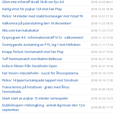
Glöm inte infoträff ikväll 18.45 om fys 4.0
2018-12-05 08:21
Härlig vinst för pojkar 12A mot Fair Play
2018-12-02 18:59
Flickor 14 inleder med stabil bortaseger mot Ystad TK
2018-12-01 21:10
Välkomna på julavslutning den 16 december!
2018-11-25 18:03
Alla som kan kakabaka!
2018-11-25 17:57
Fysprogram 4.0 - informationsträff 5/12 - välkommen!
2018-11-12 15:55
Övertygande avslutning av P15, lag 1 mot Höllviken
2018-11-11 17:24
Knapp förlust i bortamatch mot Fair Play
2018-10-27 19:52
Tuff hemmamatch mot Malmö Bellevue
2018-10-27 19:20
Kolla in filmen från Stockholm Open
2018-10-21 19:56
Fair Vision i Hässleholm - succé för Åhusspelarna
2018-10-14 17:35
Flickor 14 tjejerna kämpade tappert mot Söndrum
2018-10-14 17:20
Träna tennis på höstlovet - gratis med Åhus
2018-10-09 16:25
Tennisklubb
Stark start av pojkar 15 inleder seriespelet
2018-10-06 15:25
Dubbelcupen i Helsingborg - anmäl dig innan den 12:e
2018-08-30 17:19
september