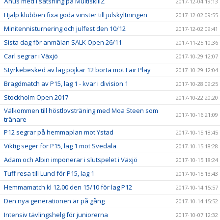
Åhus med i satsning på MultiskillZ
2017-12-04 19:13
Hjälp klubben fixa goda vinster till julskyltningen
2017-12-02 09:55
Minitennisturnering och julfest den 10/12
2017-12-02 09:41
Sista dag för anmälan SALK Open 26/11
2017-11-25 10:36
Carl segrar i Växjö
2017-10-29 12:07
Styrkebesked av lag pojkar 12 borta mot Fair Play
2017-10-29 12:04
Bragdmatch av P15, lag 1 - kvar i division 1
2017-10-28 09:25
Stockholm Open 2017
2017-10-22 20:20
Välkommen till höstlovsträning med Moa Steen som
2017-10-16 21:09
tränare
P12 segrar på hemmaplan mot Ystad
2017-10-15 18:45
Viktig seger för P15, lag 1 mot Svedala
2017-10-15 18:28
Adam och Albin imponerar i slutspelet i Växjö
2017-10-15 18:24
Tuff resa till Lund för P15, lag 1
2017-10-15 13:43
Hemmamatch kl 12.00 den 15/10 för lag P12
2017-10-14 15:57
Den nya generationen är på gång
2017-10-14 15:52
Intensiv tävlingshelg för juniorerna
2017-10-07 12:32