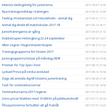
Intensiv tävlingshelg för juniorerna
2017-10-07 12:32
Nya träningsredskap i träningen
2017-09-22 15:00
Tävling i Kristianstad och Hässleholm - anmäl dig
2017-09-21 17:11
Anmäl dig direkt till matchskolan 2017-18
2017-09-12 18:11
Juniorträningarna är igång
2017-09-07 21:12
Dubbelcupen Helsingborg 22-24 september
2017-09-03 15:07
Albin segrar i Regionmästerskapet
2017-08-27 21:22
Träningsgrupperna för hösten 2017
2017-08-27 16:16
Juniorgrupperna börjar på måndag 28/8!
2017-08-26 14:56
Premiär för Top Spin i höst
2017-08-12 21:54
Lyckad Prova-på-vecka avslutad
2017-08-12 16:56
Dags att anmäla dig till höstens juniorträning
2017-08-09 21:43
Tack för sommarkurserna!
2017-07-30 14:53
Sommarkursarna 2017 regerar
2017-07-23 21:01
Lions prisar klubben med 10 000 kr på jubileumskväll
2017-07-11 20:34
Åhusjuniorerna fortsätter att gå framåt
2017-07-01 16:25