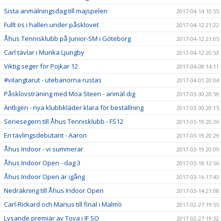
Sista anmälningsdag till majspelen
2017-04-14 10:55
Fullt ös i hallen under påsklovet
2017-04-12 21:22
Åhus Tennisklubb på Junior-SM i Göteborg
2017-04-12 21:05
Carl tävlar i Munka Ljungby
2017-04-12 20:53
Viktig seger för Pojkar 12
2017-04-08 14:11
#vilangtarut - utebanorna rustas
2017-04-01 20:04
Påsklovsträning med Moa Steen - anmäl dig
2017-03-30 20:59
Äntligen - nya klubbkläder klara för beställning
2017-03-30 20:15
Seriesegern till Åhus Tennisklubb - FS12
2017-03-19 20:36
En tävlingsdebutant - Aaron
2017-03-19 20:29
Åhus Indoor - vi summerar
2017-03-19 20:09
Åhus Indoor Open - dag 3
2017-03-18 12:56
Åhus Indoor Open är igång
2017-03-16 17:43
Nedräkning till Åhus Indoor Open
2017-03-14 21:08
Carl-Rickard och Marius till final i Malmö
2017-02-27 19:55
Lysande premiär av Tova i IF SO
2017-02-27 19:52