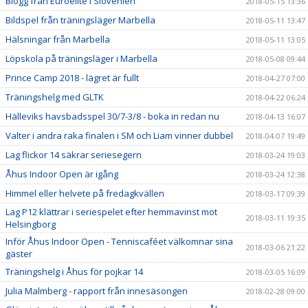
Blogg från Euroelite i Slovenien
2018-05-15 13:36
Bildspel från träningsläger Marbella
2018-05-11 13:47
Hälsningar från Marbella
2018-05-11 13:05
Löpskola på träningsläger i Marbella
2018-05-08 09:44
Prince Camp 2018 - lägret är fullt
2018-04-27 07:00
Träningshelg med GLTK
2018-04-22 06:24
Hälleviks havsbadsspel 30/7-3/8 - boka in redan nu
2018-04-13 16:07
Valter i andra raka finalen i SM och Liam vinner dubbel
2018-04-07 19:49
Lag flickor 14 säkrar seriesegern
2018-03-24 19:03
Åhus Indoor Open är igång
2018-03-24 12:38
Himmel eller helvete på fredagkvällen
2018-03-17 09:39
Lag P12 klättrar i seriespelet efter hemmavinst mot
2018-03-11 19:35
Helsingborg
Inför Åhus Indoor Open - Tenniscaféet välkomnar sina
2018-03-06 21:22
gäster
Träningshelg i Åhus för pojkar 14
2018-03-05 16:09
Julia Malmberg - rapport från innesäsongen
2018-02-28 09:00