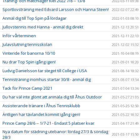
Träning- och matchläger Kiel 2022 7/8 -- 13/8
2022-03-11 09:38
Sportlovsträning med Edvard Larsson och Hanna Steen!
2022-02-07 22:49
Anmäl dig till Top Spin på lördagar
2022-01-03 08:10
Jullovstennis med Hanna - anmäl dig direkt
2021-12-13 20:51
Inför vårterminen
2021-12-11 22:13
Julavslutning tennisskolan
2021-12-02 15:32
Vinteride för banorna 10/10
2021-10-04 08:19
Nu drar Top Spin igång igen!
2021-09-01 18:20
Ludvig Danielsson tar steget till College i USA
2021-08-14 18:32
Tennisträning inomhus startar 30/8 - anmäl dig
2021-08-07 13:54
Tack för Prince Camp 2021
2021-07-04 13:36
Du har väl inte glömt att anmäla dig till Åhus Outdoor
2021-05-27 21:05
Assisterande tränare i Åhus Tennisklubb
2021-05-25 12:50
Äntligen har tävlandet kommit igång igen!
2021-05-22 18:32
Prince Camp 28/6 -- 1/7-21 - Endast 5 platser kvar
2021-04-17 21:49
Nya datum för städning utebanor: lördag 27/3 & söndag
2021-03-17 15:50
28/3