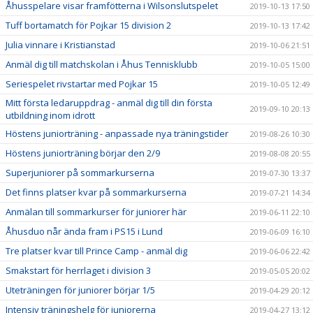
Åhusspelare visar framfötterna i Wilsonslutspelet
2019-10-13 17:50
Tuff bortamatch för Pojkar 15 division 2
2019-10-13 17:42
Julia vinnare i Kristianstad
2019-10-06 21:51
Anmäl dig till matchskolan i Åhus Tennisklubb
2019-10-05 15:00
Seriespelet rivstartar med Pojkar 15
2019-10-05 12:49
Mitt första ledaruppdrag - anmäl dig till din första
2019-09-10 20:13
utbildning inom idrott
Höstens juniorträning - anpassade nya träningstider
2019-08-26 10:30
Höstens juniorträning börjar den 2/9
2019-08-08 20:55
Superjuniorer på sommarkurserna
2019-07-30 13:37
Det finns platser kvar på sommarkurserna
2019-07-21 14:34
Anmälan till sommarkurser för juniorer här
2019-06-11 22:10
Åhusduo når ända fram i PS15 i Lund
2019-06-09 16:10
Tre platser kvar till Prince Camp - anmäl dig
2019-06-06 22:42
Smakstart för herrlaget i division 3
2019-05-05 20:02
Uteträningen för juniorer börjar 1/5
2019-04-29 20:12
Intensiv träningshelg för juniorerna
2019-04-27 13:12