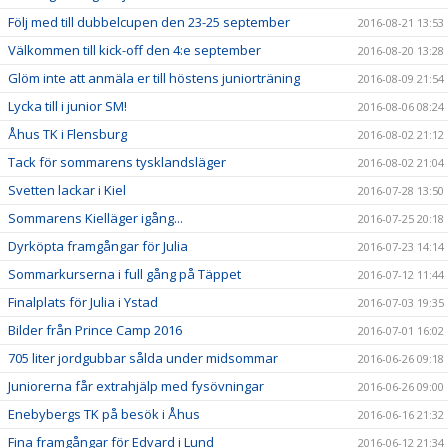
Följ med till dubbelcupen den 23-25 september
2016-08-21 13:53
Välkommen till kick-off den 4:e september
2016-08-20 13:28
Glöm inte att anmäla er till höstens juniorträning
2016-08-09 21:54
Lycka till i junior SM!
2016-08-06 08:24
Åhus TK i Flensburg
2016-08-02 21:12
Tack för sommarens tysklandsläger
2016-08-02 21:04
Svetten lackar i Kiel
2016-07-28 13:50
Sommarens Kielläger igång...
2016-07-25 20:18
Dyrköpta framgångar för Julia
2016-07-23 14:14
Sommarkurserna i full gång på Täppet
2016-07-12 11:44
Finalplats för Julia i Ystad
2016-07-03 19:35
Bilder från Prince Camp 2016
2016-07-01 16:02
705 liter jordgubbar sålda under midsommar
2016-06-26 09:18
Juniorerna får extrahjälp med fysövningar
2016-06-26 09:00
Enebybergs TK på besök i Åhus
2016-06-16 21:32
Fina framgångar för Edvard i Lund
2016-06-12 21:34