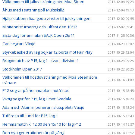
Välkommen till jullovsträning med Moa Steen
2017-12-04 19:23
Åhus med i satsning på MultiskillZ
2017-12-04 19:13
Hjälp klubben fixa goda vinster till julskyltningen
2017-12-02 09:55
Minitennisturnering och julfest den 10/12
2017-12-02 09:41
Sista dag för anmälan SALK Open 26/11
2017-11-25 10:36
Carl segrar i Växjö
2017-10-29 12:07
Styrkebesked av lag pojkar 12 borta mot Fair Play
2017-10-29 12:04
Bragdmatch av P15, lag 1 - kvar i division 1
2017-10-28 09:25
Stockholm Open 2017
2017-10-22 20:20
Välkommen till höstlovsträning med Moa Steen som
2017-10-16 21:09
tränare
P12 segrar på hemmaplan mot Ystad
2017-10-15 18:45
Viktig seger för P15, lag 1 mot Svedala
2017-10-15 18:28
Adam och Albin imponerar i slutspelet i Växjö
2017-10-15 18:24
Tuff resa till Lund för P15, lag 1
2017-10-15 13:43
Hemmamatch kl 12.00 den 15/10 för lag P12
2017-10-14 15:57
Den nya generationen är på gång
2017-10-14 15:52