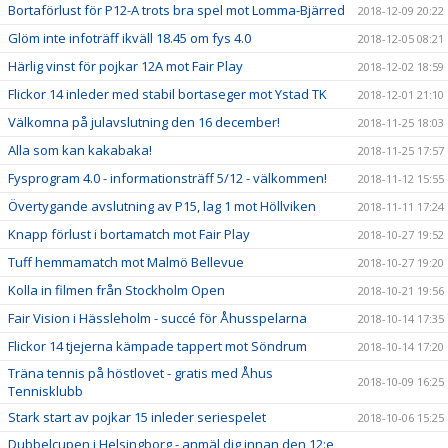
Bortaförlust för P12-A trots bra spel mot Lomma-Bjärred
2018-12-09 20:22
Glöm inte infoträff ikväll 18.45 om fys 4.0
2018-12-05 08:21
Härlig vinst för pojkar 12A mot Fair Play
2018-12-02 18:59
Flickor 14 inleder med stabil bortaseger mot Ystad TK
2018-12-01 21:10
Välkomna på julavslutning den 16 december!
2018-11-25 18:03
Alla som kan kakabaka!
2018-11-25 17:57
Fysprogram 4.0 - informationsträff 5/12 - välkommen!
2018-11-12 15:55
Övertygande avslutning av P15, lag 1 mot Höllviken
2018-11-11 17:24
Knapp förlust i bortamatch mot Fair Play
2018-10-27 19:52
Tuff hemmamatch mot Malmö Bellevue
2018-10-27 19:20
Kolla in filmen från Stockholm Open
2018-10-21 19:56
Fair Vision i Hässleholm - succé för Åhusspelarna
2018-10-14 17:35
Flickor 14 tjejerna kämpade tappert mot Söndrum
2018-10-14 17:20
Träna tennis på höstlovet - gratis med Åhus
2018-10-09 16:25
Tennisklubb
Stark start av pojkar 15 inleder seriespelet
2018-10-06 15:25
Dubbelcupen i Helsingborg - anmäl dig innan den 12:e