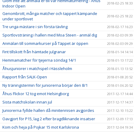
Glöm inte att anmäla er till vår hemmaturnering - Åhus
2018-02-25 18:33
Indoor Open
Genombrott, många matcher och tappert kämpande
2018-02-25 18:22
under sportlovet
Tre unga mästare i sin första tävling
2018-02-17 16:23
Sportlovsträning i hallen med Moa Steen - anmäl dig
2018-02-03 09:39
Anmälan till sommarkurser på Täppet är öppen
2018-02-03 09:29
Fint tillskott från hämtade julgranar
2018-01-14 14:14
Hemmamatcher för tjejerna söndag 14/1
2018-01-13 17:22
Åhusjuniorer i matchspel i Hässleholm
2018-01-13 13:52
Rapport från SALK-Open
2018-01-08 20:52
Ny träningstermin för juniorerna börjar den 8/1
2018-01-06 20:52
Åhus Flickor 12 tog emot Helsingborg
2017-12-17 14:44
Sista matchskolan innan jul
2017-12-17 14:37
Juniorerna fyllde hallen då minitennisen avgjordes
2017-12-10 15:22
Oavgjort för P15, lag 2 efter bragdliknande insatser
2017-12-09 17:13
Kom och heja på Pojkar 15 mot Karlskrona
2017-12-04 19:34