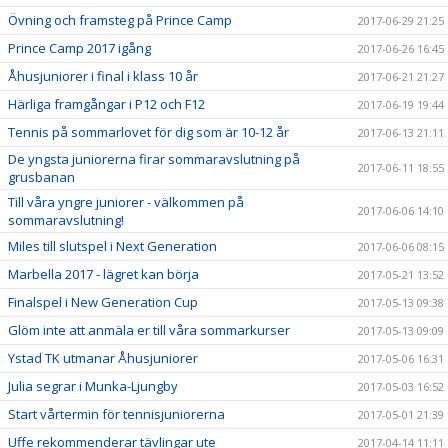
Övning och framsteg på Prince Camp
2017-06-29 21:25
Prince Camp 2017 igång
2017-06-26 16:45
Åhusjuniorer i final i klass 10 år
2017-06-21 21:27
Härliga framgångar i P12 och F12
2017-06-19 19:44
Tennis på sommarlovet för dig som är 10-12 år
2017-06-13 21:11
De yngsta juniorerna firar sommaravslutning på
2017-06-11 18:55
grusbanan
Till våra yngre juniorer - välkommen på
2017-06-06 14:10
sommaravslutning!
Miles till slutspel i Next Generation
2017-06-06 08:15
Marbella 2017 - lägret kan börja
2017-05-21 13:52
Finalspel i New Generation Cup
2017-05-13 09:38
Glöm inte att anmäla er till våra sommarkurser
2017-05-13 09:09
Ystad TK utmanar Åhusjuniorer
2017-05-06 16:31
Julia segrar i Munka-Ljungby
2017-05-03 16:52
Start vårtermin för tennisjuniorerna
2017-05-01 21:39
Uffe rekommenderar tävlingar ute
2017-04-14 11:11