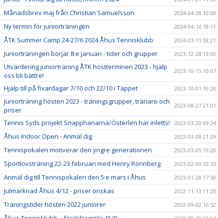
Månadsbrev maj från Christian Samuelsson
2024-04-28 10:08
Ny termin för juniorträningen
2024-04-16 18:11
ÅTK Summer Camp 24-27/6 2024 Åhus Tennisklubb
2024-03-11 08:21
Juniorträningen börjar 8:e januari - tider och grupper
2023-12-28 13:00
Utvärdering juniorträning ÅTK höstterminen 2023 - hjälp
2023-10-15 10:07
oss bli bättre!
Hjälp till på fixardagar 7/10 och 22/10 i Täppet
2023-10-01 10:28
Juniorträning hösten 2023 - träningsgrupper, tränare och
2023-08-27 21:01
priser
Tennis Syds projekt Snapphanarna/Österlen har inletts!
2023-03-20 09:24
Åhus Indoor Open - Anmäl dig
2023-03-08 21:29
Tennispokalen motiverar den yngre generationen
2023-03-05 19:20
Sportlovsträning 22-23 februari med Henry Rönnberg
2023-02-09 20:55
Anmäl dig till Tennispokalen den 5:e mars i Åhus
2023-01-28 17:50
Julmarknad Åhus 4/12 - priser önskas
2022-11-13 11:20
Träningstider hösten 2022 juniorer
2022-09-02 10:52