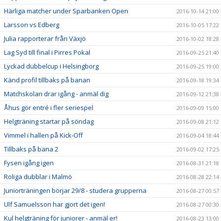
Härliga matcher under Sparbanken Open
2016-10-14 21:00
Larsson vs Edberg
2016-10-05 17:22
Julia rapporterar från Växjö
2016-10-02 18:28
Lag Syd till final i Pirres Pokal
2016-09-25 21:40
Lyckad dubbelcup i Helsingborg
2016-09-25 19:00
Känd profil tillbaks på banan
2016-09-18 19:34
Matchskolan drar igång - anmäl dig
2016-09-12 21:38
Åhus gör entré i fler seriespel
2016-09-09 15:00
Helgträning startar på söndag
2016-09-08 21:12
Vimmel i hallen på Kick-Off
2016-09-04 18:44
Tillbaks på bana 2
2016-09-02 17:25
Fysen igång igen
2016-08-31 21:18
Roliga dubblar i Malmö
2016-08-28 22:14
Juniorträningen börjar 29/8 - studera grupperna
2016-08-27 00:57
Ulf Samuelsson har gjort det igen!
2016-08-27 00:30
Kul helgträning för juniorer - anmäl er!
2016-08-23 13:00