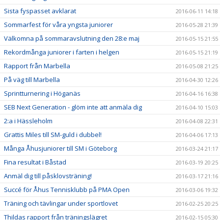
Sista fyspasset avklarat
2016-06-11 14:18
Sommarfest för våra yngsta juniorer
2016-05-28 21:39
Välkomna på sommaravslutning den 28:e maj
2016-05-15 21:55
Rekordmånga juniorer i farten i helgen
2016-05-15 21:19
Rapport från Marbella
2016-05-08 21:25
På väg till Marbella
2016-04-30 12:26
Sprintturnering i Höganäs
2016-04-16 16:38
SEB Next Generation - glöm inte att anmäla dig
2016-04-10 15:03
2:a i Hässleholm
2016-04-08 22:31
Grattis Miles till SM-guld i dubbel!
2016-04-06 17:13
Många Åhusjuniorer till SM i Göteborg
2016-03-24 21:17
Fina resultat i Båstad
2016-03-19 20:25
Anmäl dig till påsklovsträning!
2016-03-17 21:16
Succé för Åhus Tennisklubb på PMA Open
2016-03-06 19:32
Träning och tävlingar under sportlovet
2016-02-25 20:25
Thildas rapport från träningslägret
2016-02-15 05:30