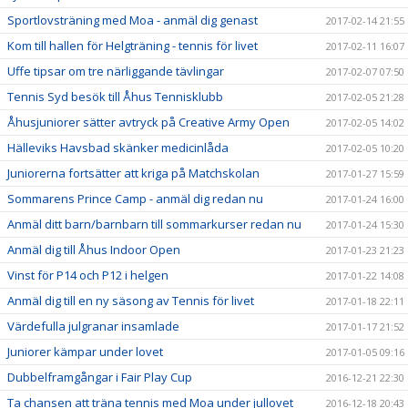
Sportlovsträning med Moa - anmäl dig genast
2017-02-14 21:55
Kom till hallen för Helgträning - tennis för livet
2017-02-11 16:07
Uffe tipsar om tre närliggande tävlingar
2017-02-07 07:50
Tennis Syd besök till Åhus Tennisklubb
2017-02-05 21:28
Åhusjuniorer sätter avtryck på Creative Army Open
2017-02-05 14:02
Hälleviks Havsbad skänker medicinlåda
2017-02-05 10:20
Juniorerna fortsätter att kriga på Matchskolan
2017-01-27 15:59
Sommarens Prince Camp - anmäl dig redan nu
2017-01-24 16:00
Anmäl ditt barn/barnbarn till sommarkurser redan nu
2017-01-24 15:30
Anmäl dig till Åhus Indoor Open
2017-01-23 21:23
Vinst för P14 och P12 i helgen
2017-01-22 14:08
Anmäl dig till en ny säsong av Tennis för livet
2017-01-18 22:11
Värdefulla julgranar insamlade
2017-01-17 21:52
Juniorer kämpar under lovet
2017-01-05 09:16
Dubbelframgångar i Fair Play Cup
2016-12-21 22:30
Ta chansen att träna tennis med Moa under jullovet
2016-12-18 20:43