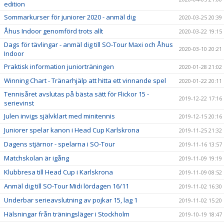
edition
Sommarkurser för juniorer 2020 - anmäl dig
2020-03-25 20:39
Åhus Indoor genomförd trots allt
2020-03-22 19:15
Dags för tävlingar - anmäl dig till SO-Tour Maxi och Åhus
2020-03-10 20:21
Indoor
Praktisk information juniorträningen
2020-01-28 21:02
Winning Chart - Tränarhjälp att hitta ett vinnande spel
2020-01-22 20:11
Tennisåret avslutas på bästa sätt för Flickor 15 -
2019-12-22 17:16
serievinst
Julen invigs självklart med minitennis
2019-12-15 20:16
Juniorer spelar kanon i Head Cup Karlskrona
2019-11-25 21:32
Dagens stjärnor - spelarna i SO-Tour
2019-11-16 13:57
Matchskolan är igång
2019-11-09 19:19
Klubbresa till Head Cup i Karlskrona
2019-11-09 08:52
Anmäl dig till SO-Tour Midi lördagen 16/11
2019-11-02 16:30
Underbar serieavslutning av pojkar 15, lag 1
2019-11-02 15:20
Hälsningar från träningsläger i Stockholm
2019-10-19 18:47