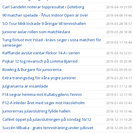
Carl Sandelin noterar toppresultat i Göteborg
2019-04-19 21:09
90 matcher spelade - Åhus Indoor Open är över
2019-04-08 19:46
SO-Tour Midi lockade 9-åringar till tennishallen
2019-03-28 18:57
Juniorer axlar rollen som matchledare
2019-03-28 18:49
Tung förlust mot Ystad - krävs seger i sista matchen för
2019-03-17 19:44
serieseger
Rafflande avslut väntar Flickor 14-A i serien
2019-03-16 12:01
Pojkar 12 tog revansch på Lomma-Bjärred
2019-03-10 20:49
Bowling & Burgare för juniorerna
2019-02-09 09:32
Extra träningsdag för våra yngre juniorer
2019-01-20 14:17
Julgranarna är insamlade
2019-01-17 12:59
F14 segrar hemma mot Kullabygdens Tennis
2019-01-12 17:39
P12-A inleder året med seger mot Hässleholm
2019-01-06 13:45
Juniorernas julavslutning fyllde hallen
2018-12-16 13:46
Caféet öppet på julavslutningen på söndag 16/12
2018-12-11 13:28
Succén tillbaka - gratis tennisträning under jullovet
2018-12-09 20:39