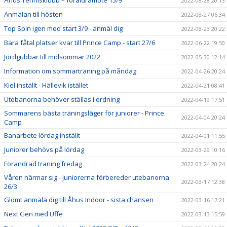
Åhus Tennisklubb – föräldramöte 15/9
2022-08-28 20:13
Anmälan till hösten
2022-08-27 06:34
Top Spin igen med start 3/9 - anmäl dig
2022-08-23 20:22
Bara fåtal platser kvar till Prince Camp - start 27/6
2022-06-22 19:50
Jordgubbar till midsommar 2022
2022-05-30 12:14
Information om sommarträning på måndag
2022-04-26 20:24
Kiel inställt - Hällevik istället
2022-04-21 08:41
Utebanorna behöver ställas i ordning
2022-04-19 17:51
Sommarens bästa träningsläger för juniorer - Prince
2022-04-04 20:24
Camp
Banarbete lördag inställt
2022-04-01 11:55
Juniorer behövs på lördag
2022-03-29 10:16
Förändrad träning fredag
2022-03-24 20:24
Våren närmar sig - juniorerna förbereder utebanorna
2022-03-17 12:38
26/3
Glömt anmäla dig till Åhus Indoor - sista chansen
2022-03-16 17:21
Next Gen med Uffe
2022-03-13 15:59