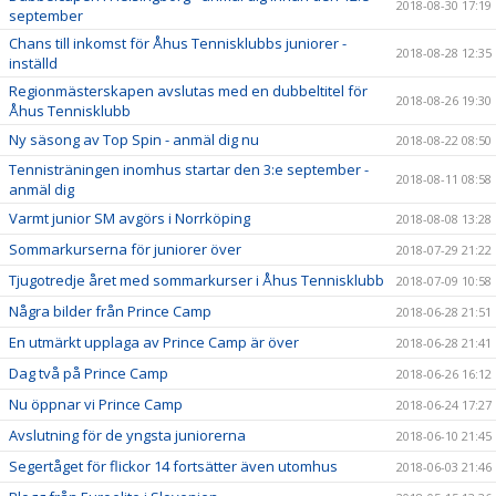
2018-08-30 17:19
september
Chans till inkomst för Åhus Tennisklubbs juniorer -
2018-08-28 12:35
inställd
Regionmästerskapen avslutas med en dubbeltitel för
2018-08-26 19:30
Åhus Tennisklubb
Ny säsong av Top Spin - anmäl dig nu
2018-08-22 08:50
Tennisträningen inomhus startar den 3:e september -
2018-08-11 08:58
anmäl dig
Varmt junior SM avgörs i Norrköping
2018-08-08 13:28
Sommarkurserna för juniorer över
2018-07-29 21:22
Tjugotredje året med sommarkurser i Åhus Tennisklubb
2018-07-09 10:58
Några bilder från Prince Camp
2018-06-28 21:51
En utmärkt upplaga av Prince Camp är över
2018-06-28 21:41
Dag två på Prince Camp
2018-06-26 16:12
Nu öppnar vi Prince Camp
2018-06-24 17:27
Avslutning för de yngsta juniorerna
2018-06-10 21:45
Segertåget för flickor 14 fortsätter även utomhus
2018-06-03 21:46