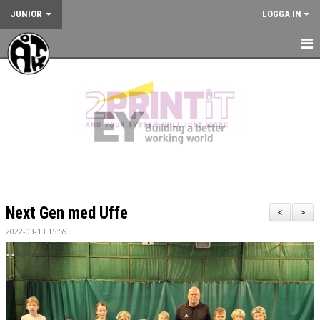
JUNIOR
LOGGA IN
HEM
NYHETER
KALENDER
JUNIORVERKSAMHETEN
VÅRA TRÄNINGSLÄGER
Next Gen med Uffe
<
>
VÅRA TÄVLINGAR
2022-03-13 15:59
KONTAKT