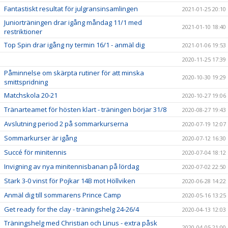
Fantastiskt resultat för julgransinsamlingen
2021-01-25 20:10
Juniorträningen drar igång måndag 11/1 med
2021-01-10 18:40
restriktioner
Top Spin drar igång ny termin 16/1 - anmäl dig
2021-01-06 19:53
2020-11-25 17:39
Påminnelse om skärpta rutiner för att minska
2020-10-30 19:29
smittspridning
Matchskola 20-21
2020-10-27 19:06
Tränarteamet för hösten klart - träningen börjar 31/8
2020-08-27 19:43
Avslutning period 2 på sommarkurserna
2020-07-19 12:07
Sommarkurser är igång
2020-07-12 16:30
Succé för minitennis
2020-07-04 18:12
Invigning av nya minitennisbanan på lördag
2020-07-02 22:50
Stark 3-0 vinst för Pojkar 14B mot Höllviken
2020-06-28 14:22
Anmäl dig till sommarens Prince Camp
2020-05-16 13:25
Get ready for the clay - träningshelg 24-26/4
2020-04-13 12:03
Träningshelg med Christian och Linus - extra påsk
2020-04-05 21:00