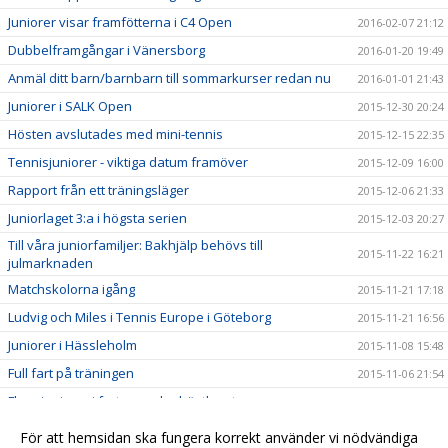
Juniorer visar framfötterna i C4 Open
2016-02-07 21:12
Dubbelframgångar i Vänersborg
2016-01-20 19:49
Anmäl ditt barn/barnbarn till sommarkurser redan nu
2016-01-01 21:43
Juniorer i SALK Open
2015-12-30 20:24
Hösten avslutades med mini-tennis
2015-12-15 22:35
Tennisjuniorer - viktiga datum framöver
2015-12-09 16:00
Rapport från ett träningsläger
2015-12-06 21:33
Juniorlaget 3:a i högsta serien
2015-12-03 20:27
Till våra juniorfamiljer: Bakhjälp behövs till
2015-11-22 16:21
julmarknaden
Matchskolorna igång
2015-11-21 17:18
Ludvig och Miles i Tennis Europe i Göteborg
2015-11-21 16:56
Juniorer i Hässleholm
2015-11-08 15:48
Full fart på träningen
2015-11-06 21:54
Flera juniorer i farten under höstlovet
2015-11-01 14:38
Fint träningsläger i Enebyberg
2015-10-31 20:02
För att hemsidan ska fungera korrekt använder vi nödvändiga