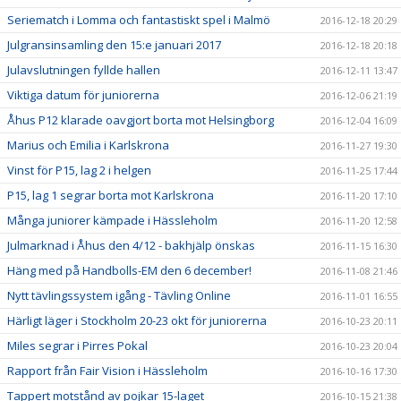
Seriematch i Lomma och fantastiskt spel i Malmö
2016-12-18 20:29
Julgransinsamling den 15:e januari 2017
2016-12-18 20:18
Julavslutningen fyllde hallen
2016-12-11 13:47
Viktiga datum för juniorerna
2016-12-06 21:19
Åhus P12 klarade oavgjort borta mot Helsingborg
2016-12-04 16:09
Marius och Emilia i Karlskrona
2016-11-27 19:30
Vinst för P15, lag 2 i helgen
2016-11-25 17:44
P15, lag 1 segrar borta mot Karlskrona
2016-11-20 17:10
Många juniorer kämpade i Hässleholm
2016-11-20 12:58
Julmarknad i Åhus den 4/12 - bakhjälp önskas
2016-11-15 16:30
Häng med på Handbolls-EM den 6 december!
2016-11-08 21:46
Nytt tävlingssystem igång - Tävling Online
2016-11-01 16:55
Härligt läger i Stockholm 20-23 okt för juniorerna
2016-10-23 20:11
Miles segrar i Pirres Pokal
2016-10-23 20:04
Rapport från Fair Vision i Hässleholm
2016-10-16 17:30
Tappert motstånd av pojkar 15-laget
2016-10-15 21:38